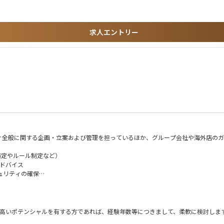
求人エントリー
介
トアップ100選
デルを特集
ィ全般に関する企画・立案および管理を担っているほか、グループ会社や海外店のガ
策定やルール制定など）
ドバイス
ュリティの確保
に係る事項
スに関する業務
※高いポテンシャルを有する方であれば、経験年数等につきまして、柔軟に検討しま