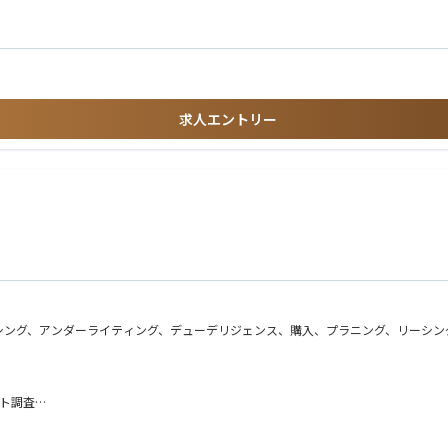
等）等での情報セキュリティに関する業務経験
キル
求人エントリー
シング、アンダーライティング、デューデリジェンス、購入、プラニング、リーシン
ット調査
との連携）