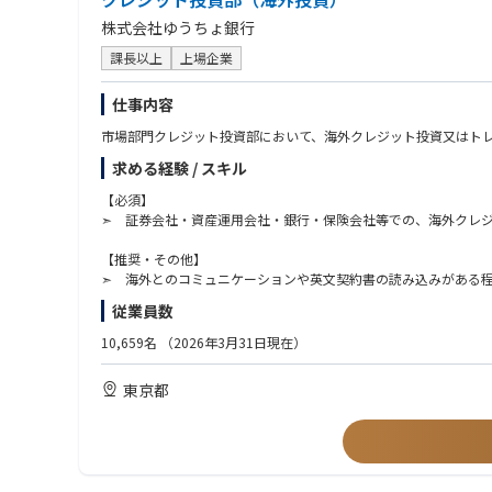
株式会社ゆうちょ銀行
課長以上
上場企業
仕事内容
市場部門クレジット投資部において、海外クレジット投資又はト
求める経験 / スキル
【必須】
➣ 証券会社・資産運用会社・銀行・保険会社等での、海外クレ
【推奨・その他】
➣ 海外とのコミュニケーションや英文契約書の読み込みがある
➣ 証券アナリスト
従業員数
➣ 英語中級～上級レベル
10,659名
（2026年3月31日現在）
【求める人物像】
➣ マーケット経験のほか、企業分析経験もあれば尚良し
東京都