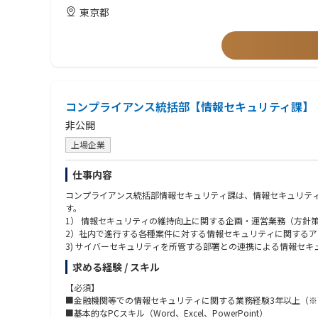
・業務基盤ツール：Google Workspace / Office365
・宅地建物取引士資格
東京都
・ナレッジ管理：Notion
・監査法人での会計監査経験
・PC：Mac / Windows
・事業会社での経理経験
❚ メディア掲載・受賞実績
・日本経済新聞（2022/09/20）｜三井住友銀行の出資先として紹
・Forbes JAPAN（2023/12/01）｜2024年注目の日本発スター
・Forbes ASIA（2025/08/25）｜Asia 100 To Watch 2025 選出
コンプライアンス統括部【情報セキュリティ課】
・日経ビジネス（2025/03/05）｜AI与信・RBFによる新金融モ
・PR TIMES（2026/04/09）｜Flex Capital 累計融資150億円突破
非公開
上場企業
仕事内容
コンプライアンス統括部情報セキュリティ課は、情報セキュリテ
す。
1） 情報セキュリティの維持向上に関する企画・運営業務（方針
2）社内で進行する各種案件に対する情報セキュリティに関するア
3) サイバーセキュリティを所管する部署との連携による情報セキ
4）個人情報保護法をはじめ情報管理に関する法令諸規則への対応
求める経験 / スキル
5）グループ内子会社、海外店の情報セキュリティに係るガバナン
【必須】
■金融機関等での情報セキュリティに関する業務経験3年以上（
■基本的なPCスキル（Word、Excel、PowerPoint）