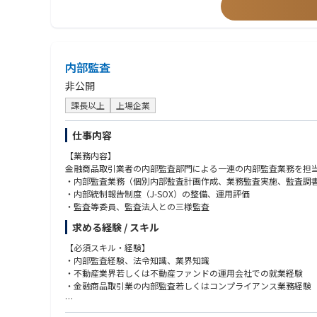
・アライアンス事業の事業運営・管理
・AI/機械学習プロダクトに関する基礎理解（データ活用・モデル
❚ 所属チーム
■求める人物像
FlexCapital 事業部（事業責任者：1名）
・Fivotのビジョン・行動指針に共感し、事業やプロダクトを通
├ PdM：3名
・ユーザーや顧客の視点に立ち、本質的な課題を捉えて解決に向
内部監査
├ バックエンドエンジニア：7名
・既に整理された課題だけでなく、曖昧な状況から論点を整理し
├ フロントエンドエンジニア：3名
・スピード感のある環境で、自ら考え行動し、仮説検証を回し切
非公開
├ ビジネス：3名
・職種や立場を越え、他者とのコミュニケーションや協働を楽し
├ 審査：3名
課長以上
上場企業
・自身の専門性を磨きながら、S役割の枠を越えて事業全体に向き
├ デザイナー：1名
・変化を前向きに捉え、学び続けながらやり切る力をお持ちの方
└ アドミン：1名
仕事内容
【業務内容】
❚ このポジションだから得られるキャリア・経験
金融商品取引業者の内部監査部門による一連の内部監査業務を担
これまで金融機関や関連領域で培ってきた知見や経験を活かしな
・内部監査業務（個別内部監査計画作成、業務監査実施、監査調
・内部統制報告制度（J-SOX）の整備、運用評価
単なるプロジェクト推進に留まらず、金融機関との協業を通じて、
・監査等委員、監査法人との三様監査
また、銀行の審査・モニタリングといった中核業務に踏み込みなが
求める経験 / スキル
できる環境です。
【必須スキル・経験】
本取り組みを通じて、従来の金融では資金が届きにくかったスタ
・内部監査経験、法令知識、業界知識
・不動産業界若しくは不動産ファンドの運用会社での就業経験
❚ コミュニケーション環境
・金融商品取引業の内部監査若しくはコンプライアンス業務経験
・コラボレーション：Slack
・オンラインミーティング：Google meet / Gather / Zoom
【歓迎スキル・経験】