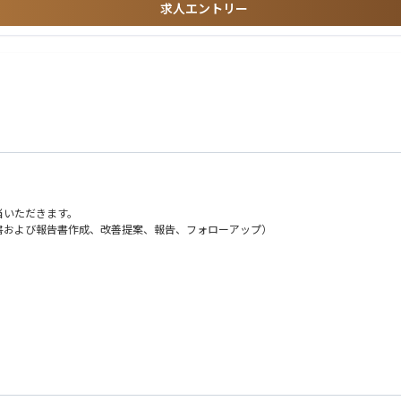
求人エントリー
評価など）
じて価値提供したい方
き合える方
、仮説を導ける方
れる方
める方
合いたい方
当いただきます。
がら、スタートアップ向け融資の新たな可能性を広げていく事業の立ち上げに、初期
書および報告書作成、改善提案、報告、フォローアップ）
どのような価値が提供できるのかを定義し、PoCから本番導入、さらには横展開
ら、AIを活用した新しい与信のあり方を実装していく過程に携わることで、「金
ートアップへの融資機会を広げ、日本のスタートアップエコシステム全体に対して中