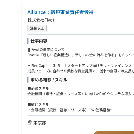
Alliance：新規事業責任者候補
株式会社Fivot
課長以上
仕事内容
❚ Fivotの事業について
Fivotは「新しい産業構造に、新しいお金の流れを作る」をミッショ
✦ Flex Capital（toB）｜スタートアップ向けデットファイナンス
成長フェーズに合わせた柔軟な資金提供で、従来の金融では支援
求める経験 / スキル
✦ IDARE（toC）｜個人向けウォレットアプリ
日常の支払いの中で自然にお金が貯まる仕組みを提供しています
■必須スキル
金融機関（銀行・証券・リース等）に向けたPoCやシステム導入
❚ 具体的な業務内容
■歓迎スキル
・金融機関とのアライアンスにおける企画・推進業務（商談・提
・金融機関（銀行・証券・リース等）での勤務経験
・PoCの推進および本番導入・継続利用に向けた提案・交渉
・審査、融資、モニタリング、法人営業などのドメイン知見
・複数案件を通じた提供価値の整理と、導入モデルの標準化（事
・エンタープライズ向けプロダクトの導入経験（セキュリティ・
東京都
・金融機関内外のステークホルダーとの調整・意思決定推進
・BizDev、アライアンス、事業開発などの経験
・現場で得られた課題の整理とプロダクト改善への接続
・事業やサービスの立ち上げ、またはグロースフェーズに関与し