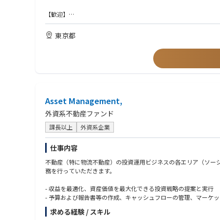
【歓迎】
・金融機関の企画部門・内部管理部門（法務・コンプライアンス
・金商法等、金融関連の法令諸規則に関する基本的な知識
東京都
・司法関係の資格取得者、語学力、VBAやプログラミング等のス
Asset Management,
外資系不動産ファンド
課長以上
外資系企業
仕事内容
不動産（特に物流不動産）の投資運用ビジネスの各エリア（ソー
務を行っていただきます。
- 収益を最適化、資産価値を最大化できる投資戦略の提案と実行
- 予算および報告書等の作成、キャッシュフローの管理、マーケ
- 物流不動産の商品企画、リーシング業務（直接営業、仲介会社
求める経験 / スキル
- 本社および投資家へのレポーティング