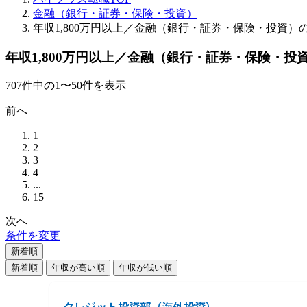
金融（銀行・証券・保険・投資）
年収1,800万円以上／金融（銀行・証券・保険・投資）
年収1,800万円以上／金融（銀行・証券・保険・投
707
件
中の
1
〜
50
件を表示
前へ
1
2
3
4
...
15
次へ
条件を変更
新着順
新着順
年収が高い順
年収が低い順
クレジット投資部（海外投資）