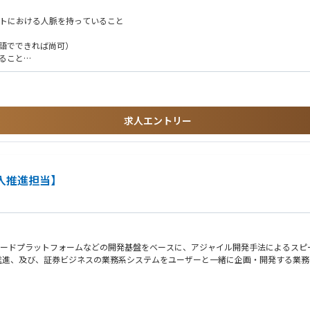
門など）との調整
ットにおける人脈を持っていること
英語でできれば尚可）
ること
求人エントリー
入推進担当】
ローコードプラットフォームなどの開発基盤をベースに、アジャイル開発手法によるス
推進、及び、証券ビジネスの業務系システムをユーザーと一緒に企画・開発する業