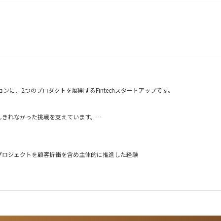
ンに、2つのプロダクトを展開するFintechスタートアップです。
しきれなかった挑戦を支えています。
。
プロジェクトを顧客折衝を含め主体的に推進した経験
案・関係構築）
業化）
運用・稟議対応など）
た経験