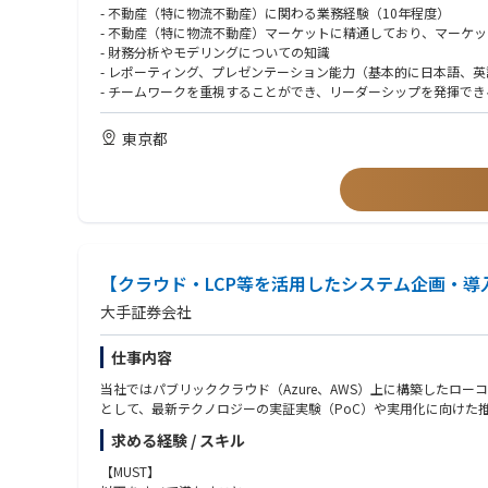
- 社内各部署（プロパティマネジメント、開発、ファイナンス部
- 不動産（特に物流不動産）に関わる業務経験（10年程度）
- チーム内のジュニアメンバーの指導、サポート
- 不動産（特に物流不動産）マーケットに精通しており、マーケ
- 財務分析やモデリングについての知識
- レポーティング、プレゼンテーション能力（基本的に日本語、
- チームワークを重視することができ、リーダーシップを発揮でき
- コンプライアンスを順守できること
東京都
【クラウド・LCP等を活用したシステム企画・導
大手証券会社
仕事内容
当社ではパブリッククラウド（Azure、AWS）上に構築した
として、最新テクノロジーの実証実験（PoC）や実用化に向けた
求める経験 / スキル
【MUST】