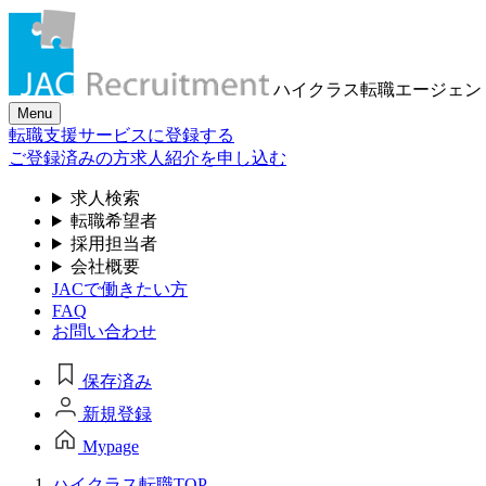
ハイクラス転職
エージェン
Menu
転職支援サービスに登録する
ご登録済みの方
求人紹介を申し込む
求人検索
転職希望者
採用担当者
会社概要
JACで働きたい方
FAQ
お問い合わせ
保存済み
新規登録
Mypage
ハイクラス転職TOP