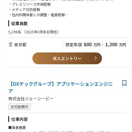
そこで今回、stera transit事業の広報活動を推進いただく広報担当を募集し
・プレスリリース作成経験
ます。
・メディア対応経験
・社内外関係者との調整・推進経験
【職務詳細】
従業員数
・stera transitの広報戦略・年間広報計画の策定
【歓迎条件】
・プレスリリースや広報コンテンツの企画・制作
・BtoBサービスの広報経験
5,196名
（2025年3月末日現在）
・メディアとの関係構築および取材・記者対応
・IT・Fintech・交通・インフラ領域での広報経験
・記者発表会や各種イベントの企画・運営
・SNSやデジタルコミュニケーション施策の企画経験
600
1,300
東京都
想定年収
万円
~
万円
・社内外ステークホルダーとの調整・プロジェクト推進
・広報活動の効果測定および改善施策の立案
求人エントリー
【本ポジションの魅力】
・stera transitは全国の交通事業者や自治体で導入が進む社会的インパクト
の大きいサービスです。広報活動を通じて、利用拡大や社会実装に直接貢
献できます。
・事業拡大に伴い、広報機能そのものを進化させるフェーズです。広報業
【DXテックグループ】アプリケーションエンジニ
務の標準化や運営体制の整備など、組織づくりにも携わることができま
ア
す。
株式会社ジェーシービー
・リリース配信だけでなく、広報企画・メディア対応・イベント運営・運
営体制整備など広報の上流から下流まで携われます。
在宅勤務可
仕事内容
■事業概要