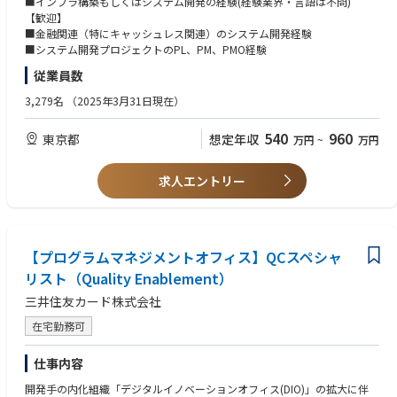
■インフラ構築もしくはシステム開発の経験(経験業界・言語は不問)
・これまで立場の違うSIer等で活躍された後に、より上流工程で成果を実
を実現するため、
【歓迎】
感したいという思いで当社に入社し、活躍されている方も在籍していま
社内ユーザー部門と開発パートナーの間に立ち、協業しながら各種システ
■金融関連（特にキャッシュレス関連）のシステム開発経験
す。
ム開発・基盤施策を推進していただきます。
■システム開発プロジェクトのPL、PM、PMO経験
従業員数
当社の決済システムは、高い可用性・信頼性・セキュリティが求められる
重要なシステムであること、基幹領域のメインフレーム活用と周辺領域の
3,279名
（2025年3月31日現在）
クラウドシフト（AWS等）を共存させたハイブリット環境を前提としてい
ることを踏まえたシステム構想の検討から要件定義、アーキテクチャ設
540
960
東京都
想定年収
万円
~
万円
計、プロジェクト推進までを担っていただきます。
開発パートナー任せにするのではなく、自らがシステム企画・要件・構
求人エントリー
成・セキュリティに対して意思を持ち、プロジェクトをリードする中心的
な役割を担っていただくポジションです。
【主な開発案件例】
・セキュリティ基盤の企画・設計・開発
【プログラムマネジメントオフィス】QCスペシャ
～社内システム（オンプレミス／マルチクラウド環境）及びインターネ
リスト（Quality Enablement）
ット環境におけるセキュリティ基盤の企画・設計・開発・保守
三井住友カード株式会社
・社内OA（PC、Azure、Microsoft 365等）企画・設計・高度化
・ネットワーク基盤の企画・設計・開発
在宅勤務可
～データセンター／クラウド接続、拠点ネットワークの最適化・高度化
・中核システム（メインフレーム）基盤の企画・開発・モダナイゼーショ
仕事内容
ン
・システム運用・運用高度化
開発手の内化組織「デジタルイノベーションオフィス(DIO)」の拡大に伴
～運用自動化、標準化、効率化（ITSM、AIOps 等）の推進