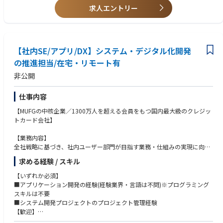
経営層・役員層に関わる人材マネジメント施策の立案
求人エントリー
委員会（指名・報酬委員会等）事務局経験
英語力（海外拠点との連携が可能なレベル）
コーポレート・ガバナンス・コード、会社法に準じた設計・運用経験
求める人物像
【社内SE/アプリ/DX】システム・デジタル化開発
の推進担当/在宅・リモート有
経営視点を持ち、戦略的に人事業務に取り組める方
論理的思考力とデータ分析力を有している方
非公開
ステークホルダーと円滑なコミュニケーションが取れる方
変化の大きい環境に柔軟に対応できる方
仕事内容
【MUFGの中核企業／1300万人を超える会員をもつ国内最大級のクレジッ
トカード会社】
【業務内容】
全社戦略に基づき、社内ユーザー部門が目指す業務・仕組みの実現に向け
て、ユーザー部門と開発パートナー（BP）の間に立ち、協業しながら各種
求める経験 / スキル
システム開発プロジェクトを推進していただきます。
上流工程を中心に、要件定義（社内ユーザー部門との折衝を含む）、プロ
【いずれか必須】
ジェクト管理、テスト・移行計画の立案など、開発工程全般に携わりま
■アプリケーション開発の経験(経験業界・言語は不問)※プログラミング
す。
スキルは不要
開発案件は、小規模（単一システム内の改修）から大規模（複数システム
■システム開発プロジェクトのプロジェクト管理経験
にまたがる開発）まで幅広く、担当範囲やプロジェクト規模はご経験・ス
【歓迎】
キルに応じて段階的に広げていきます。プロジェクト規模が大きくなるに
■金融関連（特にキャッシュレス関連）のシステム開発経験