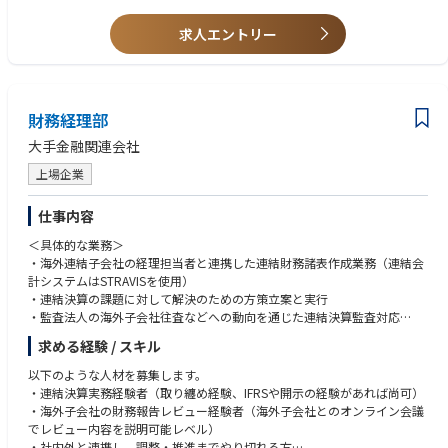
求人エントリー
財務経理部
大手金融関連会社
上場企業
仕事内容
＜具体的な業務＞
・海外連結子会社の経理担当者と連携した連結財務諸表作成業務（連結会
計システムはSTRAVISを使用）
・連結決算の課題に対して解決のための方策立案と実行
・監査法人の海外子会社往査などへの動向を通じた連結決算監査対応
求める経験 / スキル
＜ミッション・やりがい＞
日々の連結決算ルーティン業務だけでなく、グループ決算体制の強化と連
以下のような人材を募集します。
結決算業務の円滑化に向けた施策の提案や実行も担うことになるため、単
・連結決算実務経験者（取り纏め経験、IFRSや開示の経験があれば尚可）
なる作業者ではなく、真の連結経理マンとして活躍できる場を提供しま
・海外子会社の財務報告レビュー経験者（海外子会社とのオンライン会議
す。そのため、必要な能力とやる気があれば、連結決算のスペシャリスト
でレビュー内容を説明可能レベル）
としても、また、望むのであれば、管理職としてもキャリアを築くことも
・社内外と連携し、調整・推進までやり切れる方