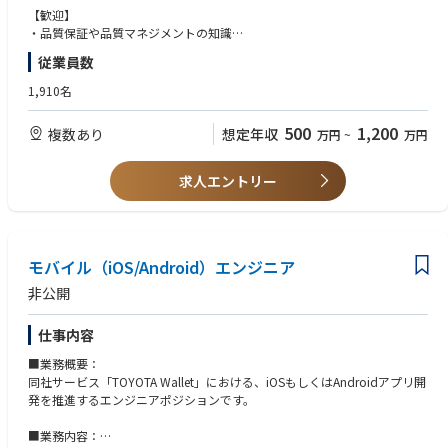
・ステークホルダー（外部関係者含む）への技術的な仕様説明、外部サー
【歓迎】
ビス連携、仕様詰めの実施
・品質保証や品質マネジメントの知識
・ソフトウェアテストに関する知識
従業員数
【開発体制】
・インフラやクラウドに関する知識
■技術スタック
・テストプロセスの作成及び改善提案の経験
1,910名
・開発言語：Kotlin, Swift, HTML, CSS, JavaScript(TypeScript, React.js）,
GoLang
500
1,200
複数あり
想定年収
万円
~
万円
・フレームワーク等：Clean Architecture, RxSwift,
【求める人物像】
・インフラ： AWS, Docker
・社内外問わず、業務連携に積極的に取り組める方
・CI/CD：Bitrise, Bitrise/fastlane, GitHub Actions
・相手を尊重したコミュニケーションを取れる方
求人エントリー
・その他：GitHub/Slack/Backlog/Zeplin/Figma/JIRA/Confluence
【組織について】
従来型の金融システムではなく、決済を起点としたサービスの開発に向
け、専門組織を立ち上げました。
モバイル（iOS/Android）エンジニア
・事業企画・UI/UX・IT開発に携わるメンバーがワンチームとなって、お客
非公開
様のニーズを探り、現場で迅速な意思決定を行い、プロダクトを進化させ
ていくための内製開発チームを立ち上げました。
仕事内容
・開発体制については、グループ関連会社・事業パートナー各社とプロジ
ェクトを組成しており、プロダクトファーストの体制で開発を進めていま
■業務概要：
す。
同社サービス「TOYOTA Wallet」における、iOSもしくはAndroidアプリ開
・より円滑かつスピーディーに開発を行っていくため、開発の内製化を進
発を推進するエンジニアポジションです。
めており、それに伴って内製開発体制の採用強化を行っております。
■業務内容：
【魅力】