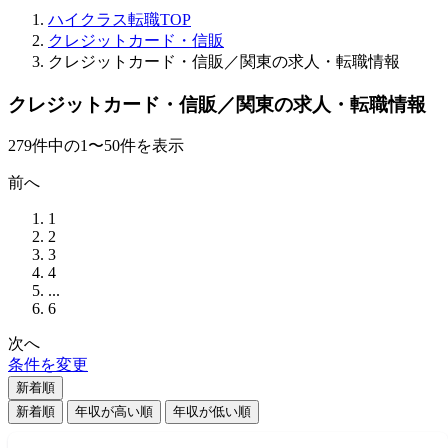
ハイクラス転職TOP
クレジットカード・信販
クレジットカード・信販／関東の求人・転職情報
クレジットカード・信販／関東の求人・転職情報
279
件
中の
1
〜
50
件を表示
前へ
1
2
3
4
...
6
次へ
条件を変更
新着順
新着順
年収が高い順
年収が低い順