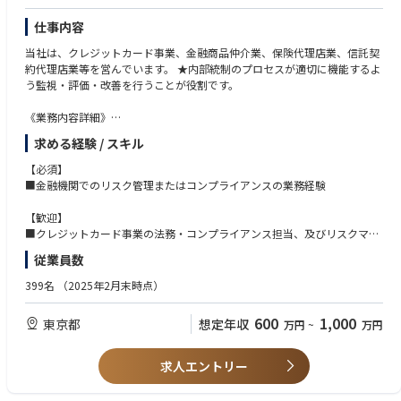
仕事内容
当社は、クレジットカード事業、金融商品仲介業、保険代理店業、信託契
約代理店業等を営んでいます。 ★内部統制のプロセスが適切に機能するよ
う監視・評価・改善を行うことが役割です。
《業務内容詳細》
【法務・コンプライアンス担当】
求める経験 / スキル
■各業法の法令・監督指針等の改正の動きをチェックし、社内規則等の改
定、及びコンプライアンスの統制・推進等
【必須】
■金融機関でのリスク管理またはコンプライアンスの業務経験
【リスクマネジメント担当】
■リスクマネジメント(リスクアセスメント、リスクコントロール)の統
【歓迎】
制・推進、及び第1線(執行部門)に対する モニタリングの実施による業務
■クレジットカード事業の法務・コンプライアンス担当、及びリスクマネ
の適切性・効率性の評価、改善点の提案等
ジメント担当
従業員数
399名
（2025年2月末時点）
600
1,000
東京都
想定年収
万円
~
万円
求人エントリー