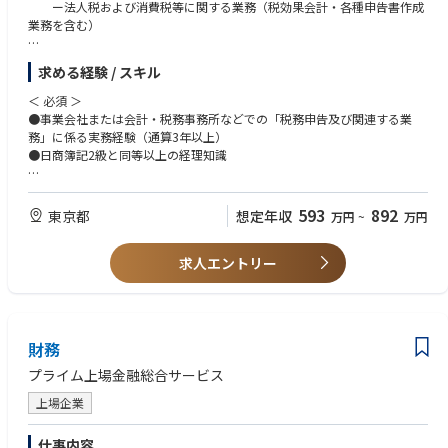
ー法人税および消費税等に関する業務（税効果会計・各種申告書作成
のニーズを探り、現場で迅速な意思決定を行い、プロダクトを進化させて
業務を含む）
いくための内製開発チームを立ち上げました。
開発体制については、グループ関連会社・事業パートナー各社とプロジェ
●経理業務
クトを組成しており、プロダクトファーストの体制で開発を進めていま
求める経験 / スキル
ー税務申告の基礎となる、月次・四半期決算に関連する業務、
す。
開示（注記）に関連する業務、監査対応等
より円滑かつスピーディーに開発を行っていくため、開発の内製化を進め
＜ 必須 ＞
ており、それに伴って内製開発体制の採用強化を行っております。
●事業会社または会計・税務事務所などでの「税務申告及び関連する業
※ご入社後の実績により、業務領域・役割を変更させていただく可能性も
務」に係る実務経験（通算3年以上）
ございます。
■同社の主な取り組み：
●日商簿記2級と同等以上の経理知識
・大手自動車メーカーのグループ会社として、MaaS(Mobility as a Service)
における金融・決済サービスに関わるシステム開発や、モバイルアプリ等
＜ 歓迎の経験・スキル ＞
を活用したデジタルコミュニケーション戦略を実現するシステム開発に取
●公認会計士
593
892
東京都
想定年収
万円
~
万円
り組んでおります。
●税理士（法人税、消費税）
・特に注力しているモバイルアプリを活用したプラットフォーム型Webサ
●システム導入や業務改革プロジェクトへの参画経験
ービスである「TOYOTA Wallet」の開発は、スマホ決済機能に留まらず
求人エントリー
●英語を使用した業務経験
「モビリティ・生活・金融サービス」などの分野においても提供価値を拡
大していく予定です。
＜ 求める人物像 ＞
・弊社のミッションである「期待を超える金融サービスで、モビリティ社
●数値に強く、論理的に物事を整理できる方
会の未来とお客様の笑顔を創造」を実現するため「TOYOTA Wallet」の機
●主体的に課題を見つけ、改善に取り組める方
財務
能の拡充に日々取り組んでおります。
●社内外と円滑にコミュニケーションを取れる方
●変化に柔軟で、新しい業務にも前向きに挑戦できる方
プライム上場金融総合サービス
●幅広く経理領域を経験し、成長意欲のある方
上場企業
仕事内容