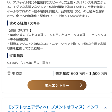
い、アジャイル開発の圧倒的なスピードと安全性・ガバナンスを両立させ
・社内システム基盤によるDX推進
る、モダンな品質マネジメント体制の構築を進めています。今後の組織ス
～最新技術を活用したシステム更改/改善の企画・開発によるDX推
ケールやプロダクト数の増加を見据え、品質管理（QC）の仕組みを洗練
進、新規システムアーキテクチャ検討
させ、全社への標準化・型化のリードを担っていただきます。
【配属組織（システム基盤・運用部）】
求める経験 / スキル
■職務詳細
・約110名が在籍しており、うち約6割が中途採用でのご入社の方で、転職
・プロダクト開発におけるQCプロセスの全体設計・運用および継続的な
【必須（MUST）】
された方でも馴染みやすい環境です。キャリア採用の方でも、知識・スキ
高度化のリード
・Notion等のプロセス管理ツールを用いたステータス管理・チェックリス
ルに応じて裁量を与えられ、マネジメント等、豊富なキャリアが描くこと
・各開発工程におけるゲート判定フローの運営、および各プロダクトチー
ト等の運用経験
ができます。
ムが提出するファクト(証跡)の厳格な監査
・開発エンジニアと適切なコミュニケーションを取り、対等な立場で品質
・専門性の発揮による当社事業への貢献やノウハウの共有など、専門領域
・品質保証（QA）チームが策定する開発標準規定と連携した、機能するガ
改善を推進してきた経験
のプロフェッショナルとなる人材を育成するための認定制度もございま
ードレールの構築・運用
す。社員の多様な価値観やキャリアプランに応えるために、年2回の認定
従業員数
・NotionデータベースやSlackワークフロー等を活用した確認作業の自動
加えて、下記いずれかのご経験をお持ちの方
機会が設けられています。
化・効率化の推進
・ソフトウェア開発におけるQC/QAの経験（3年以上）
5,196名
（2025年3月末日現在）
・これまで立場の違うSIer等で活躍された後に、より上流工程で成果を実
・開発リーダー/テックリード/PMとして、開発プロセスの品質統制を自ら
感したいという思いで当社に入社し、活躍されている方も在籍していま
■本ポジションの魅力
主導した経験（3年以上）
す。
600
1,500
東京都
想定年収
万円
~
万円
・ウォーターフォール型の硬直化した開発を止めるQCではなく、開発を
加速させるための攻めのQCを自ら設計・構築できる
【歓迎（WANT）】
・Notion, GitHub, Slackといったツールをフル活用し、ガバナンスと自動
・アジャイル/スクラム開発に関する深い理解
求人エントリー
化を組み合わせたモダンなQC経験を積むことが可能
・金融系システムにおける開発・テスト・品質管理経験
・品質指標の策定・測定・レポーティング経験
・AWS等のクラウド環境におけるセキュリティ・アクセス制御に関する知
識
【ソフトウェアディベロプメントオフィス】インフ
・GitHub等を用いたソースコード管理、CI/CD、レビュープロセスの実務
経験・知識