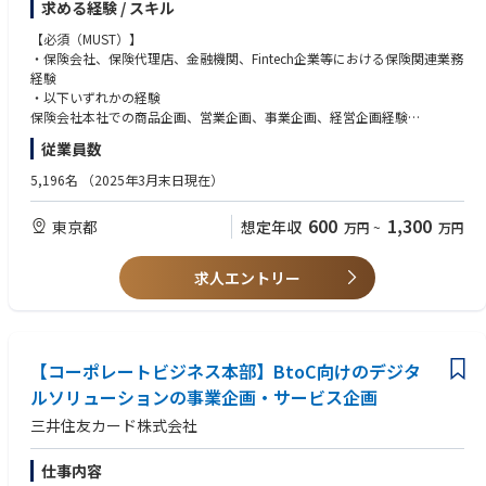
求める経験 / スキル
用・保険ビジネス領域の拡大に注力しています。
4. ビジネス部門との連携
特に本ポジションでは、保険会社との協業、新たな保険商品・サービスの
・マーケティング/コンプライアンス/オペレーション部門との連携
【必須（MUST）】
企画、デジタル／非デジタルを組み合わせたマーケティング、CRM、契約
・施策効果を見ながら、商品企画・マーケティング・CRM施策をプロダク
・保険会社、保険代理店、金融機関、Fintech企業等における保険関連業務
獲得・継続利用に向けた施策を一体で推進します。具体的には、既存の
ト改善へ反映
経験
「Vポイントが貯まる保険」を中心とした保険商品のマーケティングや、
・保険会社・代理店・コールセンター等から得られる顧客の声をプロダク
・以下いずれかの経験
会員データを活用した契約者獲得・満足度向上にもつながる施策等です。
ト課題として整理
保険会社本社での商品企画、営業企画、事業企画、経営企画経験
保険・金融サービスの事業開発、アライアンス推進経験
従業員数
■職務内容
■本ポジションの魅力
デジタルマーケティング、CRM、顧客データを活用した施策企画経験
三井住友カードの保険ビジネス担当として、以下の業務を担っていただき
三井住友カードの保険ビジネスは、単なる保険商品の販売ではありませ
金融・保険領域における新サービス企画・推進経験
5,196名
（2025年3月末日現在）
ます。
ん。会員基盤、決済データ、Vポイント、SMBCグループの金融サービス接
・社内外ステークホルダーを巻き込み、企画から実行までオーナーシップ
1. 保険事業戦略
点を活用し、保険をより身近で、わかりやすく、使いやすいサービスへ変
を持って推進した経験
600
1,300
東京都
想定年収
万円
~
万円
・事業開発 ・保険ビジネスの中長期戦略、事業計画、収益化シナリオの策
えていく挑戦です。保険会社・金融機関で培った専門性を、プラットフォ
・生命保険／損害保険／少額短期保険募集人資格をお持ちの方、または入
定
ーム側の事業開発・プロダクト開発に広げたい方にとって、大きな裁量と
社後に取得いただける方
・生命保険・損害保険・少額短期保険などを対象とした新規サービス企画
成長機会のあるポジションです。
求人エントリー
・会員基盤・決済データ・Vポイントを活用した新たな保険ビジネスモデ
【歓迎（WANT）】
ルの検討
＜国内有数の会員基盤を活用し、新たな保険ビジネスを創り上げることが
・保険会社での商品開発、サービス企画、アライアンス企画経験
・事業KPI、契約獲得、継続率、LTV、クロスユースなどの指標設計
できます＞
・Web広告、アフィリエイト、リスティング、SEO、アプリ／メール／CR
・モニタリング ・市場調査、競合分析、顧客ニーズ分析を踏まえた新規施
三井住友カードが持つ国内有数の会員基盤、決済データ、顧客接点を活用
M施策の実務経験
策立案
【コーポレートビジネス本部】BtoC向けのデジタ
し、保険会社等では実現しにくい新たな保険サービスや顧客体験の創出に
・BI、SQL、SAS等を用いた顧客分析・施策効果検証の経験
挑戦できます。多様な顧客データを活用しながら、顧客理解に基づく戦略
・金融機関・保険会社・広告代理店・コンサルティングファームでのプロ
ルソリューションの事業企画・サービス企画
2. アライアンス・商品企画
立案から施策実行までを主導できる点が大きな魅力です。
ジェクトマネジメント経験
三井住友カード株式会社
・保険会社、保険代理店、SMBCグループ各社との協業スキームの企画・
・チームリード、後輩育成、複数部門を巻き込んだ推進経験
推進
＜「保険×決済×データ×Vポイント」による独自の事業フィールド＞
・法令・コンプライアンス・保険募集管理に関する基本的な知識
・オリジナル保険商品、共同キャンペーン、会員向け特典・サービスの企
当社ならではの強みである決済・金融サービス基盤に加え、Vポイントや
仕事内容
画