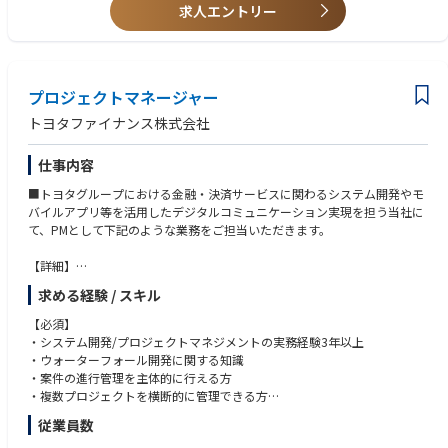
求人エントリー
プロジェクトマネージャー
トヨタファイナンス株式会社
仕事内容
■トヨタグループにおける金融・決済サービスに関わるシステム開発やモ
バイルアプリ等を活用したデジタルコミュニケーション実現を担う当社に
て、PMとして下記のような業務をご担当いただきます。
【詳細】
・担当プロジェクトの要件定義、進捗管理、開発計画立案、品質保守
求める経験 / スキル
・ベンダーマネージメント(能力に応じたタスク分配、技術指導等)
・ステークホルダー(外部関係者含む)への折衝及びプロジェクト説明 【プ
【必須】
ロジェクト例】・個人向けのクレジットカードおよび自動車クレジットの
・システム開発/プロジェクトマネジメントの実務経験3年以上
WEB機能開発～運用◇自動車販売などの金融サービスに関する顧客/販売
・ウォーターフォール開発に関する知識
店向けWEB機能のエンハンス開発～運用等
・案件の進行管理を主体的に行える方
・複数プロジェクトを横断的に管理できる方
【開発体制】
従業員数
■技術スタック
【歓迎】
・開発言語：Kotlin, Swift