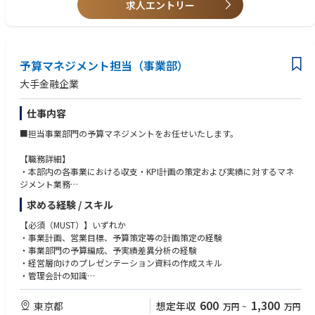
求人エントリー
■環境：
適宜最適なものを選定し活用しています。
（一例）
◇言語：Go／Java／Python 等
予算マネジメント担当（事業部）
◇開発：GitLab／GCP／Docker／Kubernetes／Anthos／ArgoCD／Terafor
大手金融企業
m／Ansible／CloudSpanner／BigQuery
◇アプリID管理：okta
仕事内容
◇PJ管理：Confluence／Jira Software
◇運用監視：PRISMA CLOUD／pagerduty／DATADOG
■担当事業部門の予算マネジメントをお任せいたします。
◇セキュリティ：netskope
【職務詳細】
※参考
・本部内の各事業における収支・KPI計画の策定および実績に対するマネ
JCB Tech Blog：https://tech.jcblab.jp
ジメント業務
事例紹介：https://8knot.nttdata.com/action/1580968
・各事業の施策担当者と連携してのROI算定
求める経験 / スキル
・事業戦略や採算性を考慮した本部予算の最適配分
・計数分析およびレポーティング
【必須（MUST）】いずれか
・事業計画、営業目標、予算策定等の計画策定の経験
・事業部門の予算編成、予実績差異分析の経験
・経営層向けのプレゼンテーション資料の作成スキル
・管理会計の知識
【歓迎（WANT）】
600
1,300
東京都
想定年収
万円
~
万円
・SAS等、統計ソフトを用いたプログラミング経験