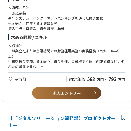
＜職務内容＞
1. 振込業務
会計システム・インターネットバンキングを通じた振込業務
外国送金、口座間資金振替業務
振込エラー再振込、資金組戻し業務
求める経験 / スキル
2. 資金繰り・資金調達業務
資金繰り計画の策定および実績管理
＜必須＞
借入およびコマーシャルペーパー発行による資金調達
・事業会社または金融機関での財務経理業務の実務経験（目安：3年以
金融機関との折衝（渉外対応）
上）
※振込送金業務、資金繰り、資金調達、金融機関折衝、経理業務などいず
3. 決算業務
れかの経験を含む。
預金、有価証券、社債・借入金等の経理仕訳、残高管理
四半期・年次決算監査法人対応、内部監査対応
・日商簿記2級レベルの経理知識
593
793
東京都
想定年収
万円
~
万円
４. 財務領域の業務改善（BPR）
・会計システムの利用経験、Excelを中心としたデータ集計スキル
会計・財務システムの改善および要件定義
求人エントリー
（Vlookup等を使った財務数値の集計実務など）
RPAなどのデジタルツール導入による業務効率化
財務経理プロセスの最適化推進
＜歓迎＞
・SAP・インターネットバンキングの使用経験
・チームのマネジメント、新規業務プロセスの構築経験
【デジタルソリューション開発部】プロダクトオー
・資金調達（借入・社債・債権流動化）または金融機関折衝の実務経験
ナー
・予算策定、中期経営計画、事業計画に関する経験
・監査対応（外部監査、J-SOX、内部監査）の経験