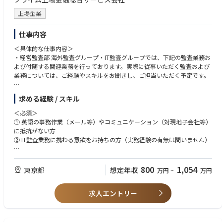
PJ管理:Confluence/JiraSoftware
運用監視:PRISMACLOUD/pagerduty/DATADOG
上場企業
※開発プロダクト一例
仕事内容
・ブランドサービス機能（キャッシュバックシステム等）
・アプリリニューアル
＜具体的な仕事内容＞
・加盟店様向けプロダクト
・経営監査部 海外監査グループ・IT監査グループでは、下記の監査業務お
よび付随する関連業務を行っております。実際に従事いただく監査および
業務については、ご経験やスキルをお聞きし、ご担当いただく予定です。
■主な監査業務：
求める経験 / スキル
・海外子会社監査：海外子会社におけるコーポレートガバナンスおよび第
2線部門（リスク管理、コンプラインアンス、事故発生防止等）の有効性
＜必須＞
に関する監査、業務・会計監査など
① 英語の事務作業（メール等）やコミュニケーション（対現地子会社等）
・システム監査：サイバーセキュリティ（脆弱性対策）及び情報セキュリ
に抵抗がない方
ティ、次期クレジットカードシステム開発に関する監査など
② IT監査業務に携わる意欲をお持ちの方（実務経験の有無は問いません）
■主な監査関連業務：
上記①②に加え、以下いずれかのご経験をお持ちの方
・リスクアセスメントに基づく監査テーマの選定および監査手続の設計
・IT監査（システム監査）の実務経験
800
1,054
東京都
想定年収
万円
~
万円
・グループ各社における業務・会計・システム等の内部監査の計画策定、
・システム企画・開発・運用、
実施、報告
情報セキュリティまたはサイバーセキュリティ対策に関する実務経験
・システム監査、情報セキュリティ管理体制の評価
求人エントリー
・金融機関での内部監査経験（銀行、クレジット、保険、証券、その他金
・内部監査結果に基づく改善提案およびフォローアップ
融業）
・取締役会・監査役会への報告資料作成
・監査法人やコンサルティング会社での金融機関向け監査・アドバイザリ
・グループ横断的な内部統制強化に向けた調査・助言
ー業務経験・