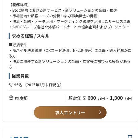
データ活用基盤を組み合わせることで、保険会社等とは異なるアプローチ
【職務詳細】
・提携先との条件交渉、プロジェクト推進、社内関係部署との調整
で顧客価値を創出できます。保険商品そのものだけではなく、顧客との接
・BtoC領域における新サービス・新ソリューションの企画・推進
・商品・チャネル・顧客セグメントごとの収益性評価と改善提案
点設計やマーケティングモデルまで含めて新たなビジネスを構想できる環
・市場動向や顧客ニーズの分析および事業機会の発掘
境があります。
・決済・金融・データ活用・マーケティング領域を活用したサービス企画
3. マーケティング・CRM
・SMBCグループ各社や外部パートナーとの協業企画およびプロジェクト
・Web広告、自社メディア、アプリ、メール、コールセンター等を組み合
＜戦略立案から収益化まで、一気通貫で事業推進に携われます＞
推進
わせた獲得施策の企画・実行
保険事業の戦略策定、新サービス企画、保険会社とのアライアンス推進、
求める経験 / スキル
・会員データや取引データを活用したターゲットセグメント設計
マーケティング・CRM施策の実行、収益化までを一気通貫で担うことがで
■プロダクト例
・金融CRM施策、クロスユース拡大、リテンション、保全・フォローアッ
きます。特定領域のみを担当するのではなく、事業オーナーとして幅広い
■必須条件
・決済ソリューション（三井住友カード モバイル決済パッケージ）
プ施策の推進
裁量を持ちながらビジネス成長に貢献できるポジションです。
・モバイル決済領域（QRコード決済、NFC決済等）の企画・導入経験があ
http://vpass.jp/mkp/
・各保険プロダクトのマーケティングプラン、キャンペーン、コンテンツ
る方
企画
＜培った経験を、次世代の金融プラットフォーム事業へ広げられます＞
・決済に関連する新ソリューションの企画・立案等に携わった経験がある
■本ポジションの魅力
・施策実施後の効果検証、改善、レポーティング
保険業界での商品企画、営業企画、事業企画、マーケティング等の経験を
方
・決済・金融・データ活用・マーケティングなど、多様なアセットを組み
活かしながら、プラットフォーム事業者の立場でより大きな事業インパク
・IT、決済、金融、コンサルティング領域の経験をお持ちの方
従業員数
合わせながら新たなサービスやソリューションを企画できます。
4. 社内外プロジェクト推進
トを生み出すことができます。保険だけに留まらず、決済、資産運用、ポ
・BtoC領域を中心に、市場ニーズや顧客課題を起点とした新たな価値創出
・保険ポータル開発、マーケティング、法務・コンプライアンス、システ
イント、データ活用などを横断した事業開発に挑戦できるため、キャリア
■歓迎条件
5,196名
（2025年3月末日現在）
に挑戦できます。
ム、オペレーション部門との連携
の幅を大きく広げることが可能です。
ー
・市場分析から企画立案、サービス開発・推進まで一貫して携わることが
・保険会社・代理店・広告代理店・外部パートナーとのプロジェクトマネ
600
1,300
東京都
想定年収
万円
~
万円
できます。
ジメント
・三井住友銀行をはじめとするSMBCグループ各社や外部パートナーと連
・新サービス立ち上げ時の業務要件、運用フロー、審査・コンプライアン
携し、新たなサービスやビジネスの創出に携わることができます。
ス観点の整理
求人エントリー
日本のキャッシュレス化を牽引する三井住友カードにおいて、BtoC領域を
■本ポジションの魅力
中心とした新サービス・新ソリューションの企画業務を担当いただきま
三井住友カードの保険ビジネスは、単なる保険商品の販売ではありませ
す。
ん。会員基盤、決済データ、Vポイント、SMBCグループの金融サービス接
当社はこれまでクレジットカードや信販事業を中心に展開してきました
点を活用し、保険をより身近で、わかりやすく、使いやすいサービスへ変