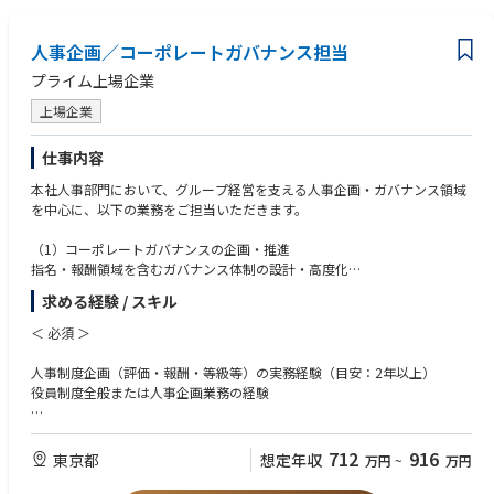
人事企画／コーポレートガバナンス担当
プライム上場企業
上場企業
仕事内容
本社人事部門において、グループ経営を支える人事企画・ガバナンス領域
を中心に、以下の業務をご担当いただきます。
（1）コーポレートガバナンスの企画・推進
指名・報酬領域を含むガバナンス体制の設計・高度化
グループ会社を含めたガバナンス強化施策の企画・推進
求める経験 / スキル
コーポレートガバナンス報告書等の開示対応
株主・社外取締役視点を踏まえた制度設計・運用
＜ 必須 ＞
役員人事（選任・後継者計画）や役員報酬制度の企画・運用（※一部領域
として関与）
人事制度企画（評価・報酬・等級等）の実務経験（目安：2年以上）
役員制度全般または人事企画業務の経験
（2）人事企画・経営人材マネジメント
経営戦略に基づく人材戦略の企画立案
＜ 歓迎 ＞
グループ横断の人事制度（評価・報酬・等級）の企画・高度化
上場企業における役員制度設計、コーポレートガバナンス業務経験
712
916
東京都
想定年収
万円
~
万円
幹部候補層・経営人材の育成／配置戦略の設計
子会社を有する企業での人事制度運用・ガバナンス経験
サクセッションプランの企画・推進
海外人事・グローバル人事制度に関する知見