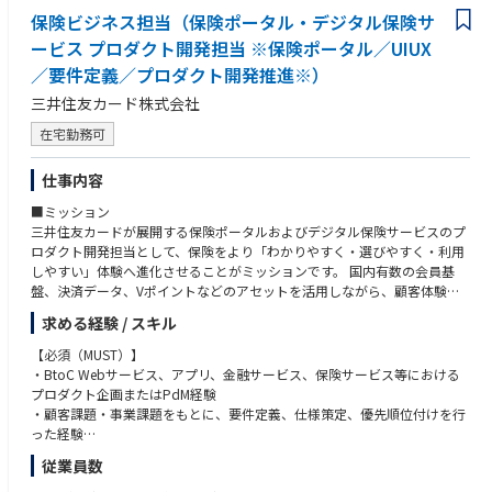
保険ビジネス担当（保険ポータル・デジタル保険サ
ービス プロダクト開発担当 ※保険ポータル／UIUX
／要件定義／プロダクト開発推進※）
三井住友カード株式会社
在宅勤務可
仕事内容
■ミッション
三井住友カードが展開する保険ポータルおよびデジタル保険サービスのプ
ロダクト開発担当として、保険をより「わかりやすく・選びやすく・利用
しやすい」体験へ進化させることがミッションです。 国内有数の会員基
盤、決済データ、Vポイントなどのアセットを活用しながら、顧客体験の
向上と事業成長の両立を実現する保険サービスの企画・開発をリードして
求める経験 / スキル
いただきます。
【必須（MUST）】
本ポジションは、単なる開発管理や要件整理を担う役割ではありません。
・BtoC Webサービス、アプリ、金融サービス、保険サービス等における
ビジネス部門、保険会社、システム部門、デザイナー、開発パートナーと
プロダクト企画またはPdM経験
連携しながら、顧客課題の発見からプロダクト戦略の策定、UI/UX改善、
・顧客課題・事業課題をもとに、要件定義、仕様策定、優先順位付けを行
新機能開発、運用高度化までを一気通貫で推進するポジションです。
った経験
保険とデジタルを融合した新たな顧客体験の創出を通じて、三井住友カー
・エンジニア、デザイナー、事業部門、外部パートナーと連携した開発推
従業員数
ドの保険事業の成長を牽引する中核人材として活躍いただくことを期待し
進経験
ています。