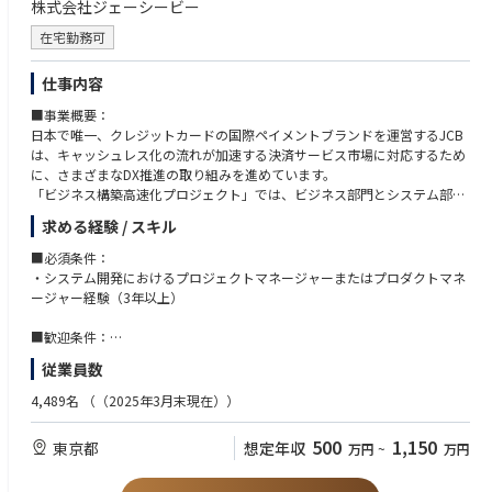
株式会社ジェーシービー
・財務システム改善・BPR・RPA推進などの業務改革経験
・クレジットカード会社、ノンバンクなどでの業務の経験
在宅勤務可
・CPA、簿記1級、FP、CFA、MBAなどの関連資格保有
仕事内容
■事業概要：
日本で唯一、クレジットカードの国際ペイメントブランドを運営するJCB
は、キャッシュレス化の流れが加速する決済サービス市場に対応するため
に、さまざまなDX推進の取り組みを進めています。
「ビジネス構築高速化プロジェクト」では、ビジネス部門とシステム部門
が一体となった開発体制にて、お客様にとって価値のあるサービスを迅速
求める経験 / スキル
に提供することを目指しています。
■必須条件：
■業務内容：
・システム開発におけるプロジェクトマネージャーまたはプロダクトマネ
スクラムチームの「プロダクトオーナー(PO) 」として、国内外に様々なネ
ージャー経験（3年以上）
ットワークを持ち成長を続けるJCBのビジネス部門所属プロダクトオーナ
ーと共に、プロダクトビジョンを策定し、プロダクト開発をリードしてい
■歓迎条件：
ただきます。
・事業会社でのプロダクトマネジメント経験
従業員数
・開発チームのコントロール
・金融系システムの開発（プロジェクトマネジメント／エンジニアリン
・数値分析を軸としたサービス改善
グ）経験
4,489名
（（2025年3月末現在））
・安定的な保守運用
・デザイン思考やリーン開発への知見
・スクラム／アジャイル開発経験
500
1,150
東京都
想定年収
万円
~
万円
※JCBでは、ビジネス部門、システム部門で PO を分担しております。
※金融関連経験は一切不問です。様々な業界出身者を募集中です。
本ポジションでの募集は、システム目線でプロダクト開発と運用を主導す
る「システムプロダクトオーナー（SysPO）」を担当いただきます。