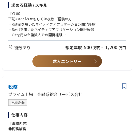
・開発メンバーとの連携による開発進行
当社は、トヨタグループの金融中核企業であり、全国の約5,000店の販売
求める経験 / スキル
・協力会社との技術選定、実装時の問題解決、実開発業務
店を通した自動車販売金融事業や、約1,400万人の会員を保有するクレジ
・コード品質の向上、開発フローの改善提案、開発環境の整備 ・既存シス
【必須】
ットカード事業等を展開しています。当社が、特に注力しているTOYOTA
テムの技術的な改善提案および進行
下記のいづれかもしくは複数ご経験の方
Wallet等のモバイルアプリを活用したプラットフォーム型Webサービスの
・開発メンバーとの技術仕様の共有
・Kotlinを用いたネイティブアプリケーション開発経験
開発は、スマホ決済機能に留まらず「モビリティ・生活・金融サービス」
・ステークホルダー(外部関係者含む)への技術的な仕様説明、外部サービ
・Swiftを用いたネイティブアプリケーション開発経験
などの分野においても提供価値を拡大していきます。
ス連携
・Gitを用いた複数人での開発経験
・ステークホルダー(外部関係者含む)への技術的な仕様説明経験
■使用技術
・RESTful APIに関する理解
500
1,200
複数あり
想定年収
万円
~
万円
・Clean Architecture, RxSwift, Firebase等
・詳細設計以降のUI・機能実装経験
■技術スタック
・開発言語：Swift
求人エントリー
【歓迎】
・使用されているアーキテクチャ、ライブラリ等：VIPER, RxSwift, Fireba
・Clean Architecture, RxJava, Firebaseの使用経験
se
・VIPER, RxSwift, Firebaseの使用経験
・CI/CD：Bitrise, fastlane, Appium, Calabash, Cucumber
・ユニットテスト、テスト自動化の経験
・その他：GitHub, Slack, Backlog, Zeplin, Figma, JIRA, Confluence
・スクラム開発経験
税務
【求める人物像】
プライム上場 金融系総合サービス会社
■働き方・オフィス環境：
・社内外問わず、業務連携に積極的に取り組める方
配属予定のIT本部は大体週1～3回の出社で、エンジニアメンバーはリモー
上場企業
・相手を尊重したコミュニケーションを取れる方
ト率が高い傾向です。オフィスはフリーアドレス制で、自由にコミュニケ
ーションが取れる環境です。
仕事内容
【職務内容】
■組織について：
●税務業務
事業企画・UI/UX・IT開発に携わるメンバーがワンチームとなって、お客様