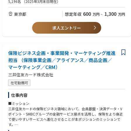
・UI/UX改善、申込導線改善、CVR改善、顧客体験改善のいずれかの経験
5,196名
（2025年3月末日現在）
・データやユーザーの声をもとに、改善仮説を立てて検証した経験
■業務内容
・保険・金融領域への強い関心、または入社後に専門知識を習得する意欲
600
1,300
東京都
想定年収
万円
~
万円
1. プロダクト戦略・ロードマップ策定
・保険ポータル／保険サービスのプロダクトビジョン、ロードマップ、KP
【歓迎（WANT）】
I設計 ・事業戦略、マーケティング戦略、顧客ニーズを踏まえた開発テー
・保険、Fintech、金融Webサービス、比較サイト、EC、会員向けサービ
求人エントリー
マの優先順位付け
ス等のプロダクト開発経験
・既存サービスの利用状況、申込導線、離脱率、問い合わせ等の分析
・保険会社、保険代理店、金融機関、Fintech企業でのサービス企画経験
・新規機能、改善施策、保険会社連携機能の企画
・UI/UXリサーチ、ユーザーインタビュー、ユーザビリティテスト、A/Bテ
ストの経験
2. UI/UX・顧客体験設計
保険ビジネス企画・事業開発・マーケティング推進
・SQL、BIツール、Google Analytics等を用いた分析経験
・保険ポータル、商品詳細ページ、比較・資料請求・申込導線のUX改善
・アジャイル開発、スクラム、プロダクトバックログ管理の経験
担当 （保険事業企画／アライアンス／商品企画／
・顧客インサイト、ユーザー行動データ、定性調査を踏まえた改善仮説の
・API連携、外部サービス連携、セキュリティ・個人情報管理を伴うサー
マーケティング／CRM）
立案
ビス開発経験
・ワイヤーフレーム、ユーザーストーリー、画面要件の作成
・保険募集、金融商品、コンプライアンスに関する基礎知識
三井住友カード株式会社
・金融・保険特有の専門用語や複雑な説明を、わかりやすい体験・表現へ
在宅勤務可
落とし込む改善
・リリース後の効果検証、A/Bテスト、継続改善
仕事内容
3. 要件定義・開発ディレクション
■ミッション
・ビジネス要件、顧客要件、業務要件、システム要件の整理
三井住友カードの保険ビジネス領域において、会員基盤・決済データ・V
・システム部門・開発パートナー・デザイナーとの仕様調整
ポイント・SMBCグループの金融サービス接点を活用し、保険をより身近
・保険会社や外部サービスとの連携方式、データ連携、運用要件の整理
で使いやすいサービスへ進化させることが本ポジションのミッションで
・開発スコープ、リリース計画、品質確認、受入テスト、リスク管理
す。
・リリース後の運用改善、障害・問い合わせを踏まえた改善推進
三井住友カードは国内トップクラスの会員数と取扱高を強みに、資産運