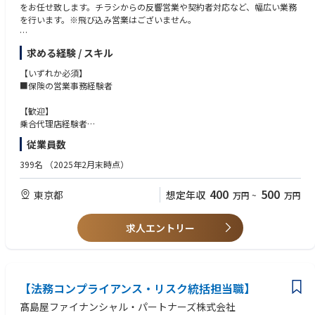
に担当いただき、
をお任せ致します。チラシからの反響営業や契約者対応など、幅広い業務
国際部門と連携しながら、当社グループの税務ガバナンス強化を担って
を行います。※飛び込み営業はございません。
いただきます。
・全国的なサービスの立ち上げに携われる
現在も「QUOカード」の発行枚数は伸び続けていますが、「QUOカードP
■詳細
求める経験 / スキル
ay」ではデジタルだからこそ実現できる機能を展開していきます。サービ
・生命保険、損害保険の既契約者への提案、更改業務
スの立ち上げから携わり、成長を体感することができます。
・資料請求頂いた顧客へのフォロー業務
【いずれか必須】
（電話での詳細案内、ご意向の確認、提案/設計書の作成・郵送）
■保険の営業事務経験者
・柔軟性のある環境
・既契約者の保全業務(入院給付の受付、保全申出の対応）
「デジタルイノベーションラボ」では、エンジニアが生き生きと働ける環
・書類チェックなど
【歓迎】
境を作るため、フルリモートや裁量労働制、エンジニア専門の評価制度や
※ご経験に応じて幅広い業務をお任せ致します。
乗合代理店経験者
各種成長支援制度を導入しました。今後も良い変化を生む施策については
保険関連の営業経験者優遇
従業員数
柔軟性/スピード感をもって実行・改善される環境です。
【魅力】
■業務の半分は事務作業のため、ガチガチの営業ではなく負担が少ない仕
399名
（2025年2月末時点）
■テックブログ
事内容です
https://quo-digital.hatenablog.com/
■チラシからの反響営業が中心で、新規開拓の負担が少ない環境です
400
500
東京都
想定年収
万円
~
万円
■保険の基礎知識があれば、教育研修制度もあるので安心して業務に取り
組めます
求人エントリー
【法務コンプライアンス・リスク統括担当職】
髙島屋ファイナンシャル・パートナーズ株式会社