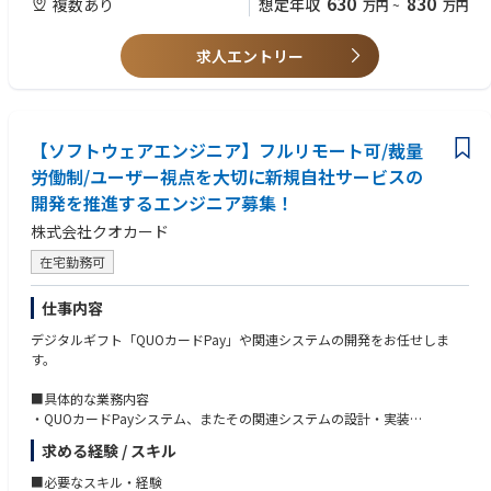
630
830
複数あり
想定年収
万円
~
万円
求人エントリー
【ソフトウェアエンジニア】フルリモート可/裁量
労働制/ユーザー視点を大切に新規自社サービスの
開発を推進するエンジニア募集！
株式会社クオカード
在宅勤務可
仕事内容
デジタルギフト「QUOカードPay」や関連システムの開発をお任せしま
す。
■具体的な業務内容
・QUOカードPayシステム、またその関連システムの設計・実装
・新規開発
求める経験 / スキル
サーバーサイド/フロントエンドと領域を区切らずに、スキルや希望に応
■必要なスキル・経験