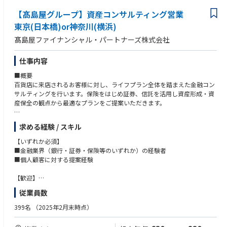
リスク管理業務や子会社管理業務経験
【髙島屋グループ】資産コンサルティング営業
・海外（出張含む）での監査業務経験
東京(日本橋)or神奈川(横浜)
＜歓迎＞
髙島屋ファイナンシャル・パートナーズ株式会社
・公認内部監査人（CIA）
・公認情報システム監査人（CISA）
仕事内容
・システム監査技術者
・公認会計士（CPA）
■概要
・日商簿記2級以上
百貨店に来店されるお客様に対し、ライフプラン全体を踏まえた金融コン
・内部監査部門、財務経理部門でのマネジメント経験
サルティングを行います。保険をはじめ証券、信託を活用し資産形成・資
産保全の観点から最適なプランをご提案いただきます。
＜求める人材像＞
・内部監査を通じて、複雑な業務やプロセスを理解し、客観的な分析に基
■詳細
づく積極的な改善提案に取り組んでいただける方
求める経験 / スキル
■お客様に寄り添った資産運用関するコンサルティング業務
・経営陣、他部門の責任者・担当者との調整や円滑なコミュニケーション
■お客様のライフプランニング業務
【いずれか必須】
が行える方
■簡易的な商品説明（保険・証券）
■金融業界（銀行・証券・保険等のいずれか）の経験者
・部内メンバーと強調し、チームマネジメントが行える方
■コンサル担当への連携
■個人顧客に対する提案経験
・金融業界の動向や当社ビジネスの変化や新しい取組みに対して常に知識
■セミナー運営業務等
をアップデートし、積極的に学習する意欲のある方
【歓迎】
■ポイント
■生命保険の営業経験■銀行・証券での資産運用提案経験
従業員数
・安定した基盤で個人向け資産コンサルティング営業が可能
■富裕層顧客への対応経験■FP資格（AFP／CFP）または証券外務員資格
・歩合制ではなく安定性あり
399名
（2025年2月末時点）
・新規開拓もほとんどなく来店顧客がメイン業務
【魅力】
未経験の分野があっても、金融知識を学びながら成長できる環境です。