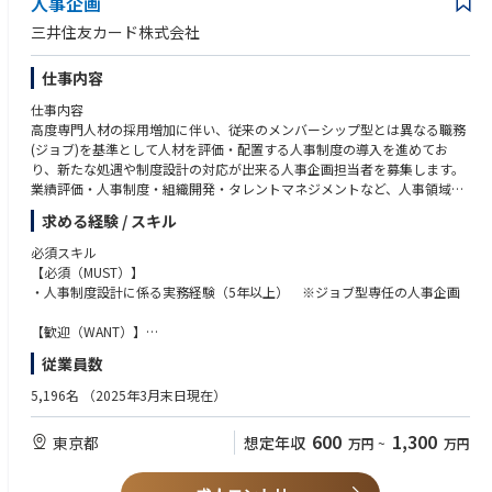
人事企画
が、決済・金融・データ活用・マーケティングを組み合わせたソリューシ
えていく挑戦です。保険会社・金融機関で培った専門性を、プラットフォ
三井住友カード株式会社
ョンを通じて、お客様の事業成長や新たな価値創出を支援しています。
ーム側の事業開発・プロダクト開発に広げたい方にとって、大きな裁量と
本ポジションでは、市場環境や顧客ニーズの分析をもとに、BtoC領域にお
成長機会のあるポジションです。
仕事内容
ける新サービスやソリューションの企画・推進を担っていただきます。
また、三井住友銀行をはじめとするSMBCグループ各社や外部パートナー
＜国内有数の会員基盤を活用し、新たな保険ビジネスを創り上げることが
仕事内容
と連携しながら、新たな顧客価値の創出やビジネスの拡大に取り組んでい
できます＞
高度専門人材の採用増加に伴い、従来のメンバーシップ型とは異なる職務
ただきます。
三井住友カードが持つ国内有数の会員基盤、決済データ、顧客接点を活用
(ジョブ)を基準として人材を評価・配置する人事制度の導入を進めてお
し、保険会社等では実現しにくい新たな保険サービスや顧客体験の創出に
り、新たな処遇や制度設計の対応が出来る人事企画担当者を募集します。
挑戦できます。多様な顧客データを活用しながら、顧客理解に基づく戦略
業績評価・人事制度・組織開発・タレントマネジメントなど、人事領域に
立案から施策実行までを主導できる点が大きな魅力です。
対して幅広く担当し、社内にベストプラクティスがまだないヒトに関わる
求める経験 / スキル
課題と向き合い、担当組織の成長を通じた企業変革を強力に推進いただけ
＜「保険×決済×データ×Vポイント」による独自の事業フィールド＞
る方を募集します。
必須スキル
当社ならではの強みである決済・金融サービス基盤に加え、Vポイントや
【必須（MUST）】
データ活用基盤を組み合わせることで、保険会社等とは異なるアプローチ
【職務詳細】
・人事制度設計に係る実務経験（5年以上） ※ジョブ型専任の人事企画
で顧客価値を創出できます。保険商品そのものだけではなく、顧客との接
・ジョブ型人事制度の設計・運営
点設計やマーケティングモデルまで含めて新たなビジネスを構想できる環
・人材戦略/諸制度の企画立案、運用
【歓迎（WANT）】
境があります。
・就業規則、諸規程の制定・改廃
・ジョブ型人事制度の設計・導入・運用経験
従業員数
・人件費予算・人員計画の編成および運用管理
・人事領域における制度設計・評価・労政に携わる経験
＜戦略立案から収益化まで、一気通貫で事業推進に携われます＞
・人事系プロジェクトマネジメント経験
保険事業の戦略策定、新サービス企画、保険会社とのアライアンス推進、
5,196名
（2025年3月末日現在）
マーケティング・CRM施策の実行、収益化までを一気通貫で担うことがで
■本ポジションの魅力
きます。特定領域のみを担当するのではなく、事業オーナーとして幅広い
600
1,300
東京都
想定年収
万円
~
万円
・経営戦略に基づいて組織の成長に必要な制度の設計や企画を行う役割を
裁量を持ちながらビジネス成長に貢献できるポジションです。
担い、経営に近い視点で仕事が可能。
・組織課題を分析し、解決策を提案・実行する能力が求めらるため、戦略