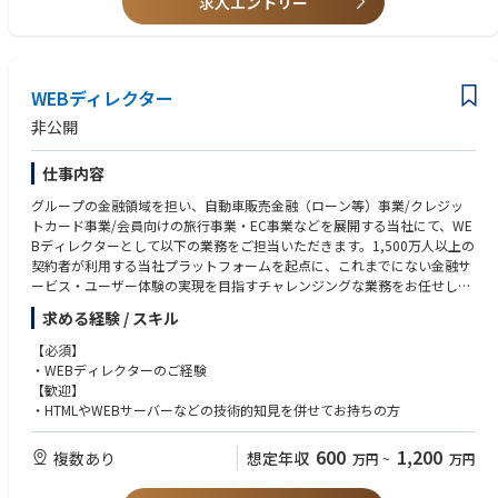
求人エントリー
＜培った経験を、次世代の金融プラットフォーム事業へ広げられます＞
的な思考を活かし、組織の未来をデザインすることが可能。
保険業界での商品企画、営業企画、事業企画、マーケティング等の経験を
活かしながら、プラットフォーム事業者の立場でより大きな事業インパク
トを生み出すことができます。保険だけに留まらず、決済、資産運用、ポ
イント、データ活用などを横断した事業開発に挑戦できるため、キャリア
WEBディレクター
の幅を大きく広げることが可能です。
非公開
仕事内容
グループの金融領域を担い、自動車販売金融（ローン等）事業/クレジッ
トカード事業/会員向けの旅行事業・EC事業などを展開する当社にて、WE
Bディレクターとして以下の業務をご担当いただきます。1,500万人以上の
契約者が利用する当社プラットフォームを起点に、これまでにない金融サ
ービス・ユーザー体験の実現を目指すチャレンジングな業務をお任せした
いと考えております。
求める経験 / スキル
【業務詳細】
【必須】
・KPIマネジメントやデータ分析を通じたWEB/アプリの運用・グロース牽
・WEBディレクターのご経験
引
【歓迎】
・金融系プロダクトの企画、検討や予算管理、仕様・要件決定や優先順位
・HTMLやWEBサーバーなどの技術的知見を併せてお持ちの方
付け
・開発会社/制作会社のPMと連携を行ったサービス開発のディレクション
600
1,200
複数あり
想定年収
万円
~
万円
など