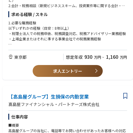
ど）
Engine搭載Apple M3 Proチップ/36GBユニファイドメモリ/1TB SSDスト
2.会計・税務相談（新規ビジネススキーム、投資案件等に関する会計・税
レージ
務論点整理、リスク評価）
求める経験 / スキル
3.決算業務（税効果会計等の税務関連領域）
※生成AIの利活用の方針についてはこちらをご参照ください。
4.税制改正対応の統括（影響整理、社内ルールや運用の整備）
1.必要な職務経験
https://quo-digital.hatenablog.com/entry/2025/09/08/114138
5.グループ税務管理（子会社の税務に関する助言、税務ポジションの管
以下いずれかの経験（目安：8年以上）
理）
・税理士法人での税務申告、税務調査対応、税務アドバイザリー業務経験
■本ポジションの魅力
6.税務体制の高度化（税務業務プロセスの整備、税務担当者の育成）
・上場企業またはそれに準する事業会社での税務業務経験
・裁量の大きさ
社内外注状態にならないよう、設計・開発に入る前に関係者にヒアリング
・税務専門職として、当社の税務判断および税務ガバナンスの強化を担っ
2.必要なスキル／知識
を行い、業務/背景を把握した上で設計に入るという進め方をしています。
ていただきます。
（必須）
930
1,160
東京都
想定年収
万円
~
万円
・税務申告業務にとどまらず、事業部門と連携し新規ビジネスや投資案件
・法人税、消費税を中心とした税務実務知識
・ユーザーの声を聞きながらの開発
の検討に関わることができます。
・会社法、企業会計原則、会計基準などの会計知識
サポートに届くユーザーの声やUXチームのリサーチ結果をもとに、ユーザ
・経営に近い立場で、当社の税務業務の司令塔を担うやりがいのあるポジ
求人エントリー
・税務論点を整理し、論理的に説明できる能力
ーの声を大切に開発を進めています。
ションです。
（歓迎）
・税務を主担当としつつ、決算業務や会計論点対応等の会計業務にも携わ
・ビジネスレベルの英語力（英文財務諸表が読める、英文メールでやりと
・幅広い技術に携われる
っていただきます。
りできるレベル）
フロントエンドとバックエンドで担当を分けていない為、ご希望とスキル
・デジタルリテラシー
に応じて広くご担当いただくことができます。また、ご希望とスキルに応
【髙島屋グループ】生損保の内勤営業
＜税務業務の体制＞
・グループ税務管理の知識・経験
じてインフラ(Terraformスクリプトの修正)やスマホアプリ開発、運用など
・税務申告書は社内で作成し、顧問税理士法人によるレビューを受ける体
広く担っていただくことも可能です。
髙島屋ファイナンシャル・パートナーズ株式会社
制としています。
3.必要な資格（必須）
また、ラボでは、最新のAIツールや、用途に応じたマルチLLMの活用を積
・高度な税務論点は、顧問税理士法人と連携しながら業務を進めます。
以下のいずれか
極的に推進する体制となっております。
仕事内容
・税務調査対応は、国税庁OBの顧問税理士と連携しながら対応していま
・税理士
す。
・公認会計士
最新のテクノロジーを積極的に取り入れ、業務効率化や付加価値の向上を
■概要
・国際税務は国際部門が担当しており、本ポジションでは国内税務を中心
追求したいエンジニアの方にとって、非常に魅力的な環境です。
高島屋グループの当社に、電話等でお問い合わせがあったお客様への対応