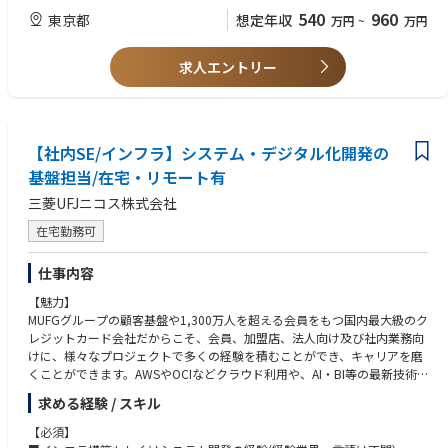
つれ、関係者も増え要件は高度・複雑になりますが、その分、調整力や推
■システム開発プロジェクトのPL、PM、PMO経験
540
960
東京都
想定年収
万円
~
万円
進力を発揮し、上流工程の経験を深めていくことができるポジションで
す。
求人エントリー
【主な開発案件例】
・MUFG新総合金融サービス「エムット」に関するシステム開発（スマホ
アプリ、WEBシステム、基幹システムなど）
・新たなクレジットカードのスマホアプリ／WEBシステムの新規構築
【社内SE/インフラ】システム・デジタル化開発の
・データ利活用を通じた業務効率化・意思決定の質・スピードの向上を目
指し、新たにデータ分析基盤の構築・全社拡大の推進
基盤担当/在宅・リモート有
・決済基盤/決済ネットワークに関するシステム開発
三菱UFJニコス株式会社
・業務DXに関するシステム開発
在宅勤務可
【配属組織】
以下いずれかの部署に配属となります。
仕事内容
1.システム開発部（約180名在籍）：業務部門/BPとの協業によるシステム
開発PJの推進(主にホスト・ネットワーク等のカード基幹業務を担当)
【魅力】
2.DX開発部(約70名在籍）：業務部門/BP協業によるDX・BPR実現、デー
MUFGグループの顧客基盤や1,300万人を超える会員をもつ国内最大級のク
タ戦略に向けた検討および開発PJ推進（主にWeb・アプリ、情報系を担当)
レジットカード会社だからこそ、会員、加盟店、法人向け及び社内業務向
・キャリア採用の方も多い環境で馴染みやすい環境です。キャリア採用の
けに、様々なプロジェクトで多くの経験を積むことができ、キャリアを磨
方でも、知識・スキルに応じて裁量を与えられ、マネジメント等、豊富な
くことができます。AWSやOCIなどクラウド利用や、AI・BI等の最新技術
キャリアが描くことができます。専門性の発揮による当社事業への貢献や
も扱うことができます。
求める経験 / スキル
ノウハウの共有など、専門領域のプロフェッショナルとなる人材を育成す
るための認定制度もございます。社員の多様な価値観やキャリアプランに
【業務内容】
【必須】
応えるために、年2回の認定機会が設けられています。
全社戦略、及び決済・クレジットカードサービスの高度化および安定運用