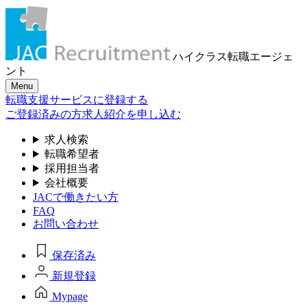
ハイクラス転職
エージェ
ント
Menu
転職支援サービスに登録する
ご登録済みの方
求人紹介を申し込む
求人検索
転職希望者
採用担当者
会社概要
JACで働きたい方
FAQ
お問い合わせ
保存済み
新規登録
Mypage