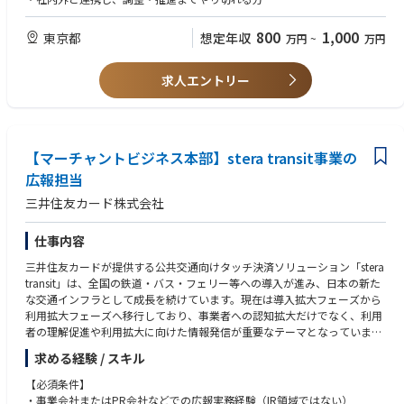
可能です。
英語の資格があればなお可
800
1,000
東京都
想定年収
万円
~
万円
求人エントリー
【マーチャントビジネス本部】stera transit事業の
広報担当
三井住友カード株式会社
仕事内容
三井住友カードが提供する公共交通向けタッチ決済ソリューション「stera
transit」は、全国の鉄道・バス・フェリー等への導入が進み、日本の新た
な交通インフラとして成長を続けています。現在は導入拡大フェーズから
利用拡大フェーズへ移行しており、事業者への認知拡大だけでなく、利用
者の理解促進や利用拡大に向けた情報発信が重要なテーマとなっていま
す。
求める経験 / スキル
今後は、社内外の関係者と連携しながら広報活動の運営体制を強化し、メ
ディアとの関係構築や情報発信の質を高めることで、事業成長を支える広
【必須条件】
報機能の強化を進めていきます。
・事業会社またはPR会社などでの広報実務経験（IR領域ではない）