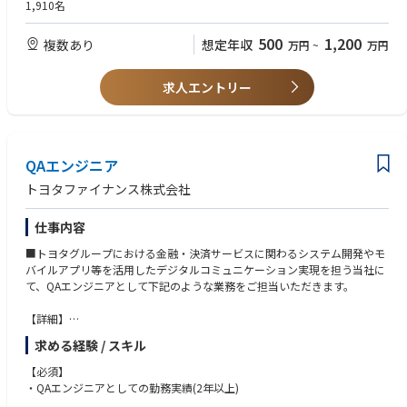
・スマートフォンアプリに関するプロジェクト管理経験
1,910名
・フレームワーク等：VIPER, RxSwift, Clean Architecture, RxJava
・エンジニアリング、アーキテクトに関する実務経験
・CI/CD：Bitrise, fastlane, GitHub Actions, Appium, Calabash, Cucumbe
・データ抽出およびデータに基づく定量分析の経験
500
1,200
複数あり
想定年収
万円
~
万円
r
・ユーザーインタビュー等を通じた定性分析の経験
・その他：GitHub, Slack, Backlog, Zeplin, Figma, JIRA, Confluence
・プロジェクトの主体的な立ち上げまたはグロースの経験
・アジャイル開発の経験
求人エントリー
【組織について】
従来型の金融システムではなく、決済を起点としたサービスの開発に向
【求める人物像】
け、専門組織を立ち上げました。
・社内外問わず、業務連携に積極的に取り組める方
・事業企画・UI/UX・IT開発に携わるメンバーがワンチームとなって、お客
・相手を尊重したコミュニケーションを取れる方
様のニーズを探り、現場で迅速な意思決定を行い、プロダクトを進化させ
QAエンジニア
ていくための内製開発チームを立ち上げました。
トヨタファイナンス株式会社
・開発体制については、グループ関連会社・事業パートナー各社とプロジ
ェクトを組成しており、プロダクトファーストの体制で開発を進めていま
仕事内容
す。
・より円滑かつスピーディーに開発を行っていくため、開発の内製化を進
■トヨタグループにおける金融・決済サービスに関わるシステム開発やモ
めており、それに伴って内製開発体制の採用強化を行っております。
バイルアプリ等を活用したデジタルコミュニケーション実現を担う当社に
て、QAエンジニアとして下記のような業務をご担当いただきます。
【魅力】
当社は、トヨタグループの金融中核企業であり、全国の約5,000店の販売
【詳細】
店を通した自動車販売金融事業や、約1,400万人の会員を保有するクレジ
・iOS(iPhone)アプリ、Androidアプリ、Webシステム全般における動作保
ットカード事業等を展開しています。当社が、特に注力しているTOYOTA
求める経験 / スキル
証及び品質担保
Wallet等のモバイルアプリを活用したプラットフォーム型Webサービスの
・ユーザーファーストに基づいたテスト計画の立案
【必須】
開発は、スマホ決済機能に留まらず「モビリティ・生活・金融サービス」
・プロダクトの仕様、設計内容の確認、テスト計画の確認
・QAエンジニアとしての勤務実績(2年以上)
などの分野においても提供価値を拡大していきます。
・テストケースに基づいた結果分析、改善案の提案