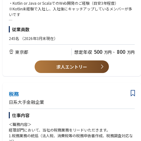
じて全員が幅広い知見を習得しながら広い領域で対応していける組織を目
・Kotlin or Java or ScalaでのWeb開発のご経験（目安3年程度）
指しています。
※Kotlin未経験で入社し、入社後にキャッチアップしているメンバーが多
いです
■開発体制
QUOカードの開発組織（デジタルイノベーションラボ）では、プロダクト
■歓迎するスキル・経験
従業員数
毎にチームを作り開発を進めています。
・セキュリティの知見
また、現状の課題解決に最も適した形として、2週間のスクラムを実施し
・パフォーマンス改善経験
245名
（2026年3月末現在）
ています。
・自社サービスの開発・運用経験
申請などの事務手続きはラボ専属の事務担当が担うことで、エンジニアは
・Spring BootなどOSSのWebフレームワークの利用経験
500
800
東京都
想定年収
万円
~
万円
開発・運用など本質的な作業に集中できるようにしています。
■求める人物像
■開発環境
・チームプレイヤー
求人エントリー
・言語/フレームワーク：サーバーサイドKotlin /Spring Boot /jOOQ /Rea
・新しい技術や進め方を取り入れる事に抵抗が無い方
ctJS/TypeScript /OpenAPI
・モダンな環境や最新の技術に興味のある方
・DB：PostgreSQL
・幅広い業務/領域を担当したい方
・インフラ：AWS (ECS,Fargate,Aurora,RDS,ALB）/Terraform /Docker
・コード管理/GitHub
税務
・監視ツール：Datadog /Sentry
日系大手金融企業
・ドキュメント管理：Google Workspace /Miro /Office365
・プロジェクト管理：Backlog /Jira
仕事内容
・コミュニケーションツール：Slack
・AIツール：Gemini/ChatGPT/Devin/Claude/Claude code/Circleback/RA
＜職務内容＞
G（効率的に情報検索を行うための内製ツール。ラボがナレッジ共有に利
経理部門において、当社の税務業務をリードいただきます。
用しているBacklogのWikiと連携）
1.税務業務の統括（法人税、消費税等の税務申告書作成、税務調査対応な
・支給PC：Macbook Pro M3 Pro 11コアCPU/14コアGPU/16コアNeural