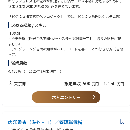
キャッシュレス化の流れが加速する決済サービス市場に対応するために、
さまざまなDX推進の取り組みを進めています。
「ビジネス構築高速化プロジェクト」では、ビジネス部門とシステム部門
が一体となった開発体制にて、お客様にとって価値のあるサービスを迅速
求める経験 / スキル
に提供することを目指しています。
【必須】
■職務内容
・開発経験（開発手法不問/設計～製造～試験開発工程一通りの経験が望
ビジネス部門とシステム部門が一体となったスクラムチームの開発メンバ
ましい）
ーとして、JCBのブランド、イシュア（会員）、アクワイアラ（加盟店）
・プログラミング言語の知識があり、コードを書くことが好きな方（言語
ビジネスを支える開発案件･保守運用を担当いただきます。
不問）
・アジャイルやスクラムの基礎知識がある方
従業員数
アプリケーションエンジニアとして開発実務、及び下記業務をお任せ致し
ます。
【尚可】
4,489名
（（2025年3月末現在））
・開発リードや補佐としての役割、TDD（テスト駆動開発）やリファクタ
・アジャイルマインドをもった非受託型開発経験
リング・ペアプログラミング等の実務
・5-10人規模のチームリーダ経験
500
1,150
東京都
想定年収
万円
~
万円
・アジャイルチームの立上げの補佐（開発リードの方針の詳細化等）
・XPの実践経験
【環境】適宜最適なものを選定しています
※金融関連経験は一切不問です。様々な業界出身者を募集中です。
求人エントリー
（一例）
言語:Go/Java/Python/JavaScript等
開発:GitLab/GCP
Docker/Kubernetes/Anthos/ArgoCD/Teraform/Ansible/CloudSpanner/Big
Query
内部監査（海外・IT）／管理職候補
アプリID管理:okta
プライム上場金融総合サービス会社