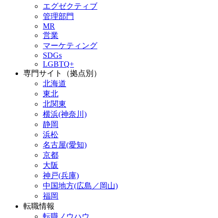
エグゼクティブ
管理部門
MR
営業
マーケティング
SDGs
LGBTQ+
専門サイト（拠点別）
北海道
東北
北関東
横浜(神奈川)
静岡
浜松
名古屋(愛知)
京都
大阪
神戸(兵庫)
中国地方(広島／岡山)
福岡
転職情報
転職ノウハウ