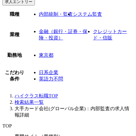
求人エントリー
職種
内部統制・監査
システム監査
金融（銀行・証券・保
クレジットカー
業種
険・投資）
ド・信販
勤務地
東京都
こだわり
日系企業
条件
英語力不問
ハイクラス転職TOP
検索結果一覧
大手カード会社(グローバル企業)：内部監査の求人情
報詳細
TOP