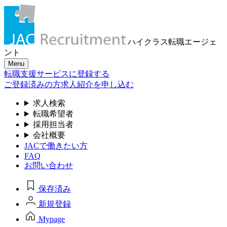
ハイクラス転職
エージェ
ント
Menu
転職支援サービスに登録する
ご登録済みの方
求人紹介を申し込む
求人検索
転職希望者
採用担当者
会社概要
JACで働きたい方
FAQ
お問い合わせ
保存済み
新規登録
Mypage