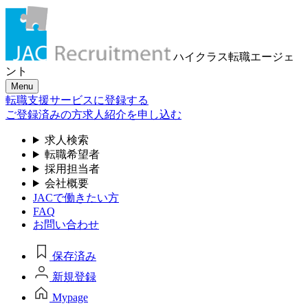
ハイクラス転職
エージェ
ント
Menu
転職支援サービスに登録する
ご登録済みの方
求人紹介を申し込む
求人検索
転職希望者
採用担当者
会社概要
JACで働きたい方
FAQ
お問い合わせ
保存済み
新規登録
Mypage