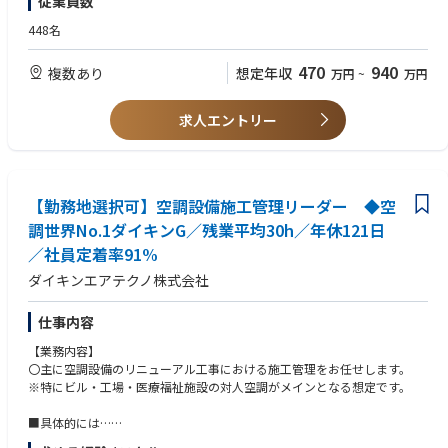
従業員数
の評価・選定
・技術士、技術士補を保有されている方
・電気設備や監視制御設備の設置方法の検討・設計
448名
・自然エネルギーを活用した発電設備や配電盤、自動制御機器などの導入
検討・提案
470
940
複数あり
想定年収
万円
~
万円
・既存設備を稼働させながらの新設備への入れ替え計画の立案
■仕事のやりがい
求人エントリー
・水インフラという生活に欠かせないものを通して、その街に住んでいる
方々の暮らしを支えることができるところ。
■魅力
育児休業取得実績
【勤務地選択可】空調設備施工管理リーダー ◆空
女性：100％
調世界No.1ダイキンG／残業平均30h／年休121日
男性：87.5％
／社員定着率91%
※いずれも復帰率100％
ダイキンエアテクノ株式会社
仕事内容
【業務内容】
〇主に空調設備のリニューアル工事における施工管理をお任せします。
※特にビル・工場・医療福祉施設の対人空調がメインとなる想定です。
■具体的には…
・受注した案件に必要な人員や機材、予算について検討