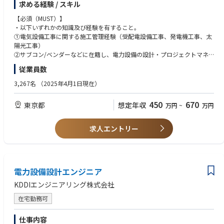
求める経験 / スキル
バーの声を丁寧に聴きながら将来のキャリアプランを一緒に考え実行しま
す。ご自身のステップアップに安心して取り組める環境が整っています。
施工前：現場調査、施工仕様書作成、見積積算、施工計画作成
【必須（MUST）】
着工後：現場立会、安全品質管理、工程管理、原価管理、出来高確認
・以下いずれかの知識及び経験を有すること。
【キャリアプラン】
①電気設備工事に関する施工管理経験（受配電設備工事、発電機工事、太
技術力向上のための資格取得支援制度や各種研修カリキュラムのみなら
【本ポジションの魅力】
陽光工事）
ず、マネジメント力の向上についても、階層別の研修など多くの育成メニ
■現代社会において重要な役割を果たしているクリーンエネルギー事業に
②サブコン/ベンダーなどに在籍し、電力設備の設計・プロジェクトマネ
ューを準備しています。みなさまの成長を会社全体でフォローする環境が
携わるやりがい
ジメント・工事の経験
従業員数
整っています。
地球温暖化対策として温室効果ガスの削減に各企業が力を入れるなか、太
・主任技術者(電気)以上の資格を保有している方
陽光発電事業は非常に重要な役割を果たし仲間とともに環境問題の解決と
3,267名
（2025年4月1日現在）
なるクリーンエネルギー事業に携わることは、大きなやりがいにつながり
ます。
【歓迎（WANT）】
450
670
東京都
想定年収
万円
~
万円
・プロジェクトを管理し、スケジュールおよび原価管理を行った経験
■日々進歩する最新の設備に触れながら自らの技術力を高めることができ
・以下資格を保有している方
る環境
2級電気施工管理技士
求人エントリー
最新技術に触れながら電気・土木工事の経験を積めるほか、資格取得支援
1級電気施工管理技士
や手当制度も充実しており、技術力向上と成長を実感できる環境です。
電気工事士
2級土木施工管理技士
■社員の成長をサポートする体制と風土
1級土木施工管理技士
1on1を通じて将来のキャリアプランを一緒に考え実行します。ご自身のス
電力設備設計エンジニア
テップアップに安心して取り組める環境が整っています。
KDDIエンジニアリング株式会社
【キャリアプラン】
在宅勤務可
技術力向上のための資格取得支援制度や各種研修カリキュラムのみなら
ず、マネジメント力の向上についても、階層別の研修など多くの育成メニ
仕事内容
ューを準備しています。みなさまの成長を会社全体でフォローする環境が