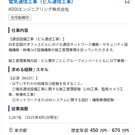
電気通信工事（ビル通信工事）
・柔軟な思考と適応力を持ち、チームワークを大切にできる方
・自ら積極的に行動できる方
KDDIエンジニアリング株式会社
・他者との円滑な関係を築ける方
在宅勤務可
仕事内容
【通信設備工事（ビル通信工事）】
日本全国のオフィスビルにおける通信ネットワーク構築・セキュリティ設
備構築・映像/IoT設備構築の施工管理業務を担っていただきます。
施工管理業務内容：ビル案件ごとにグループメンバーとともに以下業務を
対応します。
求める経験 / スキル
施工前：現場調査、施工仕様書作成、見積積算、施工計画作成
【必須（MUST）】
着工後：現場立会、安全品質管理、工程管理、原価管理、出来高確認
・以下いずれかの知識及び経験を有すること。
①電気通信設備工事に関する施工管理経験（LAN工事、監視カメラ工
施工事例：
事、映像系工事）
高輪ゲートウェイ新本社ビル 通信設備工事（KDDI 新本社ビル）
②ネットワークまたはAVシステムに関する設計・構築業務経験
LAN配線、スイッチ・ルーター・監視カメラ設置の施工管理
・電気工事士の資格を保有している方
従業員数
施工場所：全国（新宿・大阪勤務地から出張対応）
【歓迎（WANT）】
3,267名
（2025年4月1日現在）
・プロジェクトを管理し、スケジュールおよび原価管理を行った経験
【本ポジションの魅力】
・2級電気通信施工管理技士の資格を保有している方
450
670
東京都
想定年収
万円
~
万円
本ポジションでは、お客様の通信インフラを支える重要なネットワーク工
・1級電気通信施工管理技士の資格を保有している方