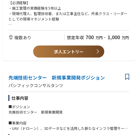
【必須経験】
み前提で工期を組んでいる事、月~金で完結する工事がほとんどである点
◆若手女性技術者の育成・指導：
・施工管理の実務経験を5年以上
に加えて、勤怠管理の徹底（PCログがとられる→残業は１分単位で支給）
将来的に5～10名規模の「女性施工管理チーム」を立ち上げる構想があ
・現場代理人、監理技術者、または工事主任など、所長クラス・リーダー
やノー残業デー、ICTの活用で残業時間を抑えています。
り、
としての現場マネジメント経験
週休2日制で、繁忙期の土日出社は多くとも2週に1回程度、振替休日や代
そのコアメンバーとして若手の指導や相談役を担っていただきます。
休の取得が出来る環境です。
【必須資格】以下のいずれか1つ以上
◆現場環境の改善提案：
・監理技術者(機械器具、水道、清掃、電気または電気通信）
700
1,000
■福利厚生
複数あり
想定年収
万円
~
万円
女性専用の更衣室（壁で仕切られた個室）や専用トイレの設置などハード
・技術士（上下水道、衛生工学または機械）
福利厚生も手厚く安心して就業できます。週休2日制で、繁忙期の土日出
面の整備は進めていますが、
・土木施工管理技士 1級
社は多くとも2週に1回程度、振替休日や代休の取得が出来る環境ですの
これまでのご経験を活かし、女性が働きやすい現場づくりに向けた改善案
求人エントリー
・電気施工管理技士 1級
で、離職率も低い環境です。
を積極的に提案・実行していただくことを期待しています。
【仕事のやりがい】
単なる一担当者としての採用ではなく、当社のダイバーシティ推進を牽引
先端技術センター 新規事業開発ポジション
する重要なポジションです。
女性技術者が一生涯活躍できる環境を、ご自身の裁量で一から創り上げて
パシフィックコンサルタンツ
いく醍醐味を味わえます。
仕事内容
【施工管理職として入社した方の声】
水業界で機械と電気に関わることができ、将来性に魅力を感じ
■ポジション
入社致しました。
先端技術センター 新規事業開発
部門ごとの役割がはっきりしており、現場施工管理に集中して
働くことができます。
■事業内容
また、日常業務において、システムは分かりやすく
・UAV（ドローン）、3Dデータなどを活用した新たなインフラ管理サービ
キャリア採用で入社の方でも慣れやすい環境が整っていると思います。
スを開発