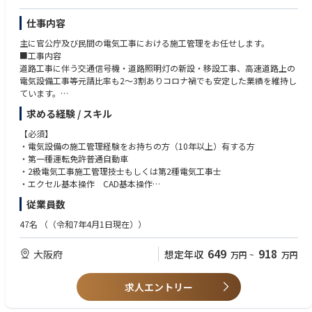
仕事内容
主に官公庁及び民間の電気工事における施工管理をお任せします。
■工事内容
道路工事に伴う交通信号機・道路照明灯の新設・移設工事、高速道路上の
電気設備工事等元請比率も2～3割ありコロナ禍でも安定した業績を維持し
ています。
■従事する現場
求める経験 / スキル
大阪府内が7割程度、兵庫県・奈良県・和歌山県他他府県にも拡大中
■主要顧客
【必須】
大阪府警/兵庫県警/奈良県警/和歌山県警/その他官公庁/大手ゼネコン/パ
・電気設備の施工管理経験をお持ちの方（10年以上）有する方
ナソニック/オムロン等
・第一種運転免許普通自動車
・2級電気工事施工管理技士もしくは第2種電気工事士
・エクセル基本操作 CAD基本操作
従業員数
【歓迎】
・機械器具設置工事、プラント設備工事に付随する電気工事の施工管理経
47名
（（令和7年4月1日現在））
験をお持ちの方
・1級電気工事施工管理技士 尚可
649
918
大阪府
想定年収
万円
~
万円
求人エントリー