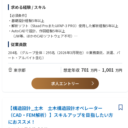
今後は、製缶品の品質管理体制の内製化、BIM・CIMを活用した3Dデータ
求める経験 / スキル
連携の推進、引留鉄鋼の設計・調達業務の内製化など、設計領域の拡大に
も携わっていただく予定です
【必須条件】
・基礎設計経験5年以上
【職務詳細】
・解析ソフト（Staad ProまたはFAP-3 PRO）使用した解析経験5年以上
a) 解析ソフト・EXCELを使用した構造解析
・AutoCADで設計、作図経験5年以上
・杭基礎・直接基礎の構造解析、断面検討
（JW等、ほかのCADソフトウェア不可）
・解析レポートの作成
・鉄骨（S造）・RC造の知識があること
従業員数
・引留鉄鋼部材の解析・検討
・設計監理で現場駐在が可能であること（全国、2週間〜1か月）
204名
（グループ全体：295名（2026年3月現在）※業務委託、派遣、パ
b) AutoCADを使用した設計図・施工図の作成・修正
【歓迎条件】
ート・アルバイト含む）
・蓄電所基礎の施工図（平面図・断面図・詳細図）の作成・修正
・技術士（建設部門）
・客先提出図面の作成・管理
・建築士（構造一級、一級、二級）
701
1,001
東京都
想定年収
万円
~
万円
・引留鉄鋼の部材図・組立図作成
・Civil3D使用可能（または習得意思がある）
・ClaudeまたはGemini等AIでの業務遂行経験
c) 関連図書の作成
求人エントリー
・構造計算書の作成
【求める人物像】
・施工要領書・仕様書などの作成
・これまで習得してきたスキル・分野以外の知識や設計手法を、興味を持
って積極的にインプットできる向上心をお持ちの方
d) 杭の打ち込み監理
・上記を既得スキルと融合させ、新たな提案ができる柔軟さをお持ちの方
・杭施工時の立会い・打止め管理
【構造設計_土木 土木構造設計オペレーター
・上記を実現させるために、多様なバックグラウンドを持つ方々と、フラ
・配筋検査や施工内容の確認
ットにコミュニケーションを取れる方
（CAD・FEM解析）】スキルアップを目指したい方
・設計変更時の再解析・図面修正
・設計思想を整理・理解し、不明なところは放置せず調べたり周囲の人に
におススメ！
聞いたりできる探求心をお持ちの方
e) RC基礎の設計・管理