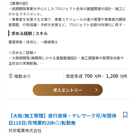
【業務内容】
・民間開発事業を中心としたプロジェクト全体の基盤関連の設計・施工に
かかるマネジメント。
・事業者を支援する立場で、事業スケジュールの進行管理や事業者内関係
者調整、行政協議・手続き支援など、プロジェクト全般の円滑化に資する
全体マネジメント。
求める経験 / スキル
・基盤整備工事（造成、排水、道路等）全般の設計・調整 など。
優遇資格：技術士、一級建築士
＜求めるご経験＞
・大規模開発/再開発にかかる基盤整備設計・施工調整等の管理技術者や
主担当の実務経験。
・大規模開発/再開発にかかる事業者を支援する立場でのプロジェクトマ
ネジメント等の実務経験。
700
1,200
複数あり
想定年収
万円
~
万円
求人エントリー
【大阪/施工管理】直行直帰・テレワーク可/年間休
日118日/月残業約20h◎/転勤無
共栄電業株式会社