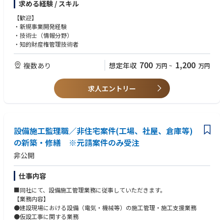
求める経験 / スキル
責任のある仕事ですが、前職と比べて残業時間※は大幅に減り、
・点群データを3Dモデル化し鉄筋出来形を計測、また下水道管路調査デー
ワークライフバランスを求めている方にも
タからVRを構築して維持管理に活用するなど、不可視部のモデル化と維持
【歓迎】
大変働きやすい環境だと思います。
管理の効率化
・新規事業開発経験
・車載カメラや高密度レーザで取得した点群データから、トンネルの変状
・技術士（情報分野）
を客観的に判定する技術開発
・知的財産権管理技術者
・BIMCIMプロダクト開発
・知的財産の戦略立案
700
1,200
複数あり
想定年収
万円
~
万円
求人エントリー
設備施工監理職／非住宅案件(工場、社屋、倉庫等)
の新築・修繕 ※元請案件のみ受注
非公開
仕事内容
■同社にて、設備施工管理業務に従事していただきます。
【業務内容】
●建設現場における設備（電気・機械等）の施工管理・施工支援業務
●仮設工事に関する業務