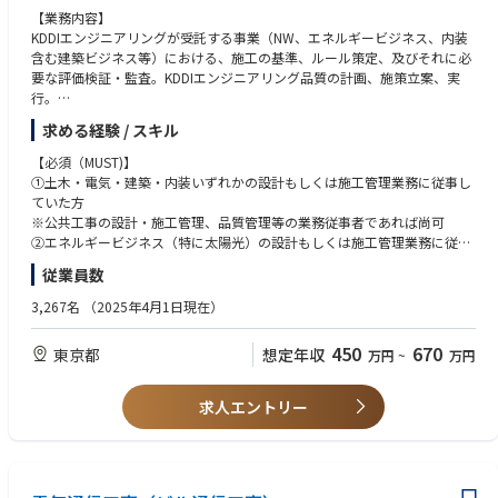
・賞与にも反映される人事評価でも、プランや目標に基づいた透明かつ適
【業務内容】
切な評価
KDDIエンジニアリングが受託する事業（NW、エネルギービジネス、内装
含む建築ビジネス等）における、施工の基準、ルール策定、及びそれに必
■働き方
要な評価検証・監査。KDDIエンジニアリング品質の計画、施策立案、実
・月残業30h程
行。
・年休121日
求める経験 / スキル
・有給取得率86.8%
【本ポジションの魅力】
・夜勤：基本的に日中の対応で夜勤ほぼなし。夜勤は屋上での設置工事が
当部署は、公共・民間工事など請負事業対応の基盤整備・支援する部門と
【必須（MUST)】
ある場合のみですが、夜勤での対応期間も2~3日程度。
して、主に全社の品質管理、技術支援、指針・ガイドライン整備、成果・
①土木・電気・建築・内装いずれかの設計もしくは施工管理業務に従事し
納品物の品質向上を担当しています。今回募集するポジションでは、KDDI
ていた方
エンジニアリングの全事業の品質向上に携わることができるため、やりが
※公共工事の設計・施工管理、品質管理等の業務従事者であれば尚可
いと成長を実感できる環境です。
②エネルギービジネス（特に太陽光）の設計もしくは施工管理業務に従事
していた方
従業員数
【入社後のキャリアプラン】
（①→②が優先順位）
入社後は、経験豊富な社員によるOJTや各種会議への陪席を通じて、技術
3,267名
（2025年4月1日現在）
品質管理部の業務の全体の流れを理解していただきます。また、建設請負
【歓迎（WANT)】
工事に必要な知識を身につけるため、法定の安全研修も受講していただき
①土木・電気・建築・内装いずれかの品質管理経験
450
670
東京都
想定年収
万円
~
万円
ます。具体的には、建設業法や労働安全衛生法（安衛法）などの関連知識
②オフィス等のソリューション経験(デザイン、設計、プロジェクト管理、
を習得し、実務に役立てていただきます。
ICT提案など)
求人エントリー
・新規事業本部やエンジニアリング事業本部との案件確認会議や現場サー
＜歓迎資格＞
ベイ、仕様検討会等を通じたOJT
・監理技術者（土木、建築、電気、電気通信、管）
・安全品質管理部主管の各種法定安全研修も受講し、建設請負工事上で必
要となる建設業法、安衛法の知識習得
【求める⼈物像】
・品質計画実務、施策立案、統括業務へとSTEPごとに担当業務拡大