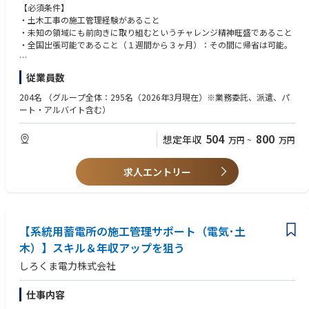
・現場課題の把握と、技術的な解決策の立案・実行
【必須条件】
・土木工事の施工管理経験があること
将来的には、現場をリードするポジションへのステップアップも見込めま
・未知の領域にも前向きに取り組むというチャレンジ精神旺盛であること
す
・全国出張可能であること（１週間から３ヶ月）：その間に帰省は可能。
【歓迎条件】
従業員数
・多様な公共土木工事の施工管理経験
・大規模宅地造成工事の施工管理経験
204名
（グループ全体：295名（2026年3月現在）※業務委託、派遣、パ
・太陽光発電所の施工管理経験
ート・アルバイト含む）
・１級土木施工管理技士
・２級土木施工管理技士
504
800
想定年収
万円
~
万円
・主任技術者としての実務経験
【求める人物像】
求人エントリー
・現場の状況を自分の目で確かめ、自分の頭で考えて動ける方
・再生可能エネルギーの社会実装に、仕事を通じて関わりたいという気持
ちがある方
・新しい工法・設備を「勉強になる」と捉えられる、前向きな学習意欲が
【系統用蓄電所の施工管理サポート（電気･土
ある方
・協力会社や設計会社と、立場を超えて連携・調整できる方
木）】スキル＆年収アップを狙う
・安全と品質を自分ごととして捉え、責任感を持って現場に向き合える方
しろくま電力株式会社
・変化をチャンスと捉え、成長の糧にできる方
仕事内容