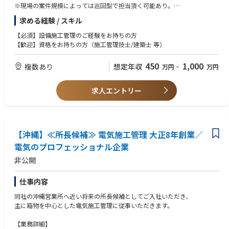
※現場の案件規模によっては巡回型で担当頂く可能あり。
求める経験 / スキル
【物件について】
・プライム上場企業の所有施設、社屋・工場や倉庫を中心に、病院・商業
【必須】設備施工管理のご経験をお持ちの方
ビルの新築や改修工事、小さな修繕・修理から大規模な補修までの営繕工
【歓迎】資格をお持ちの方（施工管理技士/建築士 等）
事などを多岐に渡ります。
450
1,000
複数あり
想定年収
万円
~
万円
【具体的に】
・事実行予算書や工程管理表の作成、工事進捗とともに月次の出来高を管
理し協力業者さんからの請求内容をチェックして原価管理を行い、
求人エントリー
工程管理や品質管理、安全管理を主導頂きながら、若手社員の育成も担
って頂きます。
・営繕工事では、現地調査や見積作成、クライアントとの金額折衝、工事
の立ち会いと品質チェック、必要書類の作成などを担って頂きます。
【沖縄】≪所長候補≫ 電気施工管理 大正8年創業／
・チームマネジメントにおける業務（現場でのOJT対応、若手・新人教
育、技術支援など）
電気のプロフェッショナル企業
非公開
仕事内容
同社の沖縄営業所へ近い将来の所長候補としてご入社いただき、
主に箱物を中心とした電気施工管理に従事いただきます。
【業務詳細】