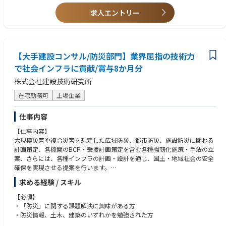
求人エントリー
【大手建設コンサル/防災部門】業界屈指の技術力
で社会インフラに貢献/賞与8か月分
株式会社建設技術研究所
在宅勤務可
上場企業
仕事内容
【仕事内容】
大規模災害や複合災害を想定した広域防災、都市防災、施設防災に関わる
計画策定、各機関のBCP・受援計画策定を含む各種強靭化施策・手法の立
案、さらには、各種インフラの計画・設計を通じ、国土・地域社会の安全
確保を実現させる提案を行います。
求める経験 / スキル
■広域防災計画 （受援・応援計画）、各種災害活動計画の策定支援
■都市防災・施設防災計画、所管施設の防災機能強化に関わるガイドライ
【必須】
ン・計画・設計
・「防災」に関する課題解決に興味がある方
■各種災害を想定した広域避難計画の策定、防災訓練の企画・実施
・防災情報、土木、建築のいずれかを勉強された方
■防災教育ツールの企画・作成、エリアマネジメント（地区防災）支援