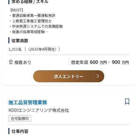
求める経験 / スキル
・社内の他部門及び協力会社と連携しながら施工現場を管理
・安全を第一に考え、高い品質を維持しながら、納期内に引き渡し
【MUST】
・後進の指導・育成
・普通自動車第一種運転免許
・１級管工事施工管理技士
■補足
・中央熱源システムでの実務経験
【工期】2週間程度が大半、長い案件で1か月程度（物件規模により変動あ
・後進の指導育成経験
り）
従業員数
【案件規模】改修案件が大半のため300万以下が主
【WANT】
・その他関連資格をお持ちの方
1,311名
（（2025年4月現在））
＼ダイキンエアテクノの業務ならではの魅力／
・設備工事分野の設計・積算の知見
（１）スキルUP：空調世界No1ダイキングループ。現場力はもちろん、最
・1級 or 2級電気工事施工管理技士
600
900
複数あり
想定年収
万円
~
万円
新のスキル・知識が身につきます！
・現場代理人の経験
（２）取扱い規模：一般建築の、規模の大きな設備にも携わることが可
能！
【求める人物像】
求人エントリー
（３）一貫フォロー：ZEB化から補助金申請までのサポート、空調クラウ
〇社員一人ひとりの成長の総和が会社の成長に繋がると考えています。
ドサービスの活用などで、お客様（法人企業様）の省エネ化、省コスト化
弊社では社員が成長し続けることを求め、特に以下の資質を求めていま
課題を解決を当社でトータルサポート
す。
・目標に向かって行動する人
■教育制度
施工品質管理業務
・まず「やってみよう」と挑戦する人
・入社後：必要に応じ研修あり（ダイキン工業研修所にての研修メニュー
・謙虚に学ぶ人
KDDIエンジニアリング株式会社
あり）
〇客先、社内の他部門、協力会社と連携し円滑に仕事を進められる、コミ
※空調設備分野のご経験のない中途入社の方もこちらで研修を受け、ご活
ュニケーション力がある方。
在宅勤務可
躍されている方も多数
・上司指導の下、半期毎のアクションプランを作成し、キャリアUPや将来
仕事内容
の目標に向けた計画を確立