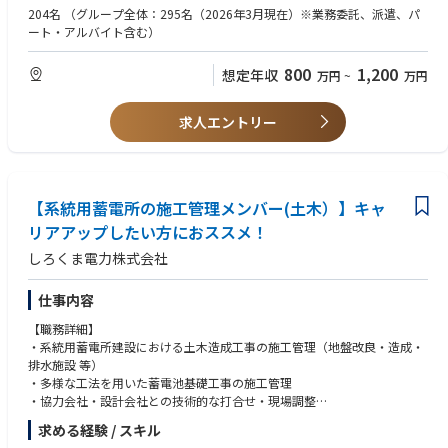
・現場の安全文化醸成、およびリスク管理の徹底 等
・重電工事（GIS・Tr輸送・据付）の施工管理経験
204名
（グループ全体：295名（2026年3月現在）※業務委託、派遣、パ
・太陽光発電所の施工管理経験
ート・アルバイト含む）
・電検三種
・技術士（電気電子）
800
1,200
想定年収
万円
~
万円
求人エントリー
【系統用蓄電所の施工管理メンバー(土木）】キャ
リアアップしたい方におススメ！
しろくま電力株式会社
仕事内容
【職務詳細】
・系統用蓄電所建設における土木造成工事の施工管理（地盤改良・造成・
排水施設 等）
・多様な工法を用いた蓄電池基礎工事の施工管理
・協力会社・設計会社との技術的な打合せ・現場調整
・品質・安全・工程・原価・環境の総合管理
求める経験 / スキル
・施工計画の立案、施工図の確認、関連資料・報告書の作成