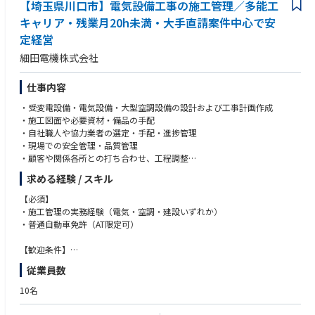
うサポートします。必要に応じてフォローアップや情報共有を行い、安心
【埼玉県川口市】電気設備工事の施工管理／多能工
してチャレンジできる環境を整えています。
キャリア・残業月20h未満・大手直請案件中心で安
定経営
【キャリアプラン】
■専門性とマネジメント力を活かした多様な成長機会
細田電機株式会社
入社後は、設備設計プロジェクトの統括や複数案件の進行管理、若手育成
などを通じて、プロジェクトリーダーやマネージャーとしての経験を積む
仕事内容
ことができます。
・受変電設備・電気設備・大型空調設備の設計および工事計画作成
さらに、冗長構成や高効率/高信頼設備などの分野で専門性を深め、技術
・施工図面や必要資材・備品の手配
スペシャリストとして社内外への技術支援や啓発活動に携わる道も選択可
・自社職人や協力業者の選定・手配・進捗管理
能です。これらの経験と実績をもとに、将来的には部門リーダーや管理
・現場での安全管理・品質管理
職、さらには経営層として、KDDIグループ全体のインフラ戦略を牽引する
・顧客や関係各所との打ち合わせ、工程調整
ポジションを目指すこともできます。大規模案件や新規データセンター立
・現場作業の補助や現場状況の把握
求める経験 / スキル
ち上げなど、チャレンジングなプロジェクトにも積極的に関われる環境が
主に工場や公共施設、病院、学校、商業施設等の大規模案件が中心。受変
整っています。
電設備の改修や大型空調の設置、重量機器の搬入・据付までワンストップ
【必須】
で対応します。
・施工管理の実務経験（電気・空調・建設いずれか）
■資格取得・自己研鑽支援
・普通自動車免許（AT限定可）
業務に直結する資格取得や外部研修受講など、自己研鑽を積極的にサポー
トする制度があります。新たな分野への挑戦や技術力向上を会社全体で後
【歓迎条件】
押しします。
計装知識・経験、第二種電気工事士、事務経験、書類作成経験、各種申請
従業員数
業務経験、エクセル・AutoCAD操作経験
10名