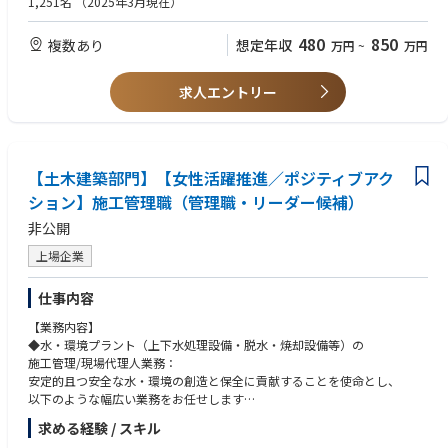
1,251名
（2025年3月現在）
【職務詳細】
・電気計装工事の施工管理の経験
入社後はスキルや経験に応じて業務をお任せ致します。
・プラント業界での経験
480
850
複数あり
想定年収
万円
~
万円
・見積もり作成
・第１，2級施工管理士（電気・電通・管）
・企業側担当者との工事期間、費用についての折衝
・第１，2級計装士
・業者の選定／部品の発注
・危険物乙種第四類
求人エントリー
・工事計画書、施工要領書・作業手順書作成
・電検3種
・工事監督、安全・工事品質管理 など
・消防設備士（甲種、乙種）
※場合によっては長期出張をお願いする可能性もございます。
・計量士
※工事の種類としてはメンテナンス工事がメインとなっており、実際のメ
ンテナンス業務は社内の専任スタッフもしくは協力会社が行います。
【土木建築部門】【女性活躍推進／ポジティブアク
ション】施工管理職（管理職・リーダー候補）
【主に以下に係る電気設備・計測制御装置に関する工事管理】
非公開
・電気設備設計・工事全般、受変電設備更新工事、屋内照明電気配線工事
・LED照明省エネ化工事、計装設備設計・工事全般、PLC・DCS（パソコ
上場企業
ンDCS含む）設置、変更工事
・電気設備の検査・点検整備,受配電盤、各種遮断器、防災設備他、電動
仕事内容
機・発電機の検査・点検整備
・計装設備の検査・点検整備調節弁、安全弁、液面計、発信器他、計量器
【業務内容】
の検査・点検整備
◆水・環境プラント（上下水処理設備・脱水・焼却設備等）の
・プロセス分析計の検査・点検整備 など
施工管理/現場代理人業務：
安定的且つ安全な水・環境の創造と保全に貢献することを使命とし、
【その他情報】
以下のような幅広い業務をお任せします
■就業環境について:
・工事計画作成
残業月平均20時間程度（月や案件により変動あり）
求める経験 / スキル
・工程管理／品質管理／安全管理／コスト管理等
三菱ケミカルグループ全体で残業時間を抑制する方針である事や、土日休