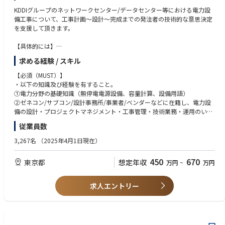
整っています。
KDDIグループのネットワークセンター/データセンター等における電力設
備工事について、工事計画～設計～完成までの発注者の技術的な意思決定
を支援して頂きます。
【具体的には】
設計業務：容量設計、工事内容の検討、要求仕様書の作成、見積精査・技
求める経験 / スキル
術評価、発注手続き、設計図面・納入図書・要領書レビュー、パートナー
会社との協議・調整、検収対応
【必須（MUST）】
・以下の知識及び経験を有すること。
付随する技術業務：設計基準の制定、不具合発生時のメーカー対応、最新
①電力分野の基礎知識（無停電電源設備、容量計算、設備用語）
技術の導入
②ゼネコン/サブコン/設計事務所/事業者/ベンダーなどに在籍し、電力設
備の設計・プロジェクトマネジメント・工事管理・技術業務・運用のいず
【本ポジションの魅力】
れかの3年以上の業務経験
従業員数
■最先端インフラに携わるやりがい
国内外の大手企業や社会インフラを支えるデータセンターで、日本のICT
3,267名
（2025年4月1日現在）
基盤を担うプロジェクトに参画。カーボンニュートラルの推進など、社会
【歓迎（WANT）】
貢献性の高い業務にも携われます。
・省エネルギー、高効率/高信頼設備導入に興味関心と情熱がある方
450
670
東京都
想定年収
万円
~
万円
・以下いずれかの資格を保有している方
■技術力を高められる環境
①電気工事施工管理技士
冗長構成や高効率空調、冷却技術、BIM活用など、最先端設備に関わるこ
②建築設備士
求人エントリー
とで、空調設計技術者としての専門性を磨けます。
③電気主任技術者
④消防設備士
■サポート体制および風土
入社後は、個々のスキルや経験に合わせて、段階的に業務に取り組めるよ