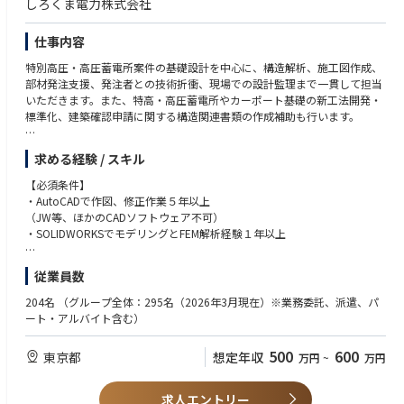
・設計チーム（オフィス）-施工チーム（現場）との橋渡し役となるため、
しろくま電力株式会社
・追加部材の数量算出・積算
円滑・正確・適時なコミュニケーションがとれる機動力と思考力をお持ち
・調達チームとの仕様・数量調整
の方
仕事内容
・明るく誠実な方
f) 現場設計変更対応
・失敗しても次に活かせるマインドをお持ちの方
特別高圧・高圧蓄電所案件の基礎設計を中心に、構造解析、施工図作成、
・現場条件の変化に伴う再解析・断面再検討
部材発注支援、発注者との技術折衝、現場での設計監理まで一貫して担当
・変更施工図の作成・現場への展開
いただきます。また、特高・高圧蓄電所やカーポート基礎の新工法開発・
標準化、建築確認申請に関する構造関連書類の作成補助も行います。
g) 追加発生部材の積算・調達チームとの連携
・設計変更・追加工事に伴う数量拾い・積算
今後は、製缶品の品質管理体制の内製化、BIM・CIMを活用した3Dデータ
求める経験 / スキル
・調達チームへの部材仕様・数量情報の提供・連携 等
連携の推進、引留鉄鋼の設計・調達業務の内製化など、設計領域の拡大に
も携わっていただく予定です。
【必須条件】
・AutoCADで作図、修正作業５年以上
【職務詳細】
（JW等、ほかのCADソフトウェア不可）
a) AutoCADを使用した作図・修正
・SOLIDWORKSでモデリングとFEM解析経験１年以上
・蓄電所基礎・カーポート基礎の施工図（平面図・断面図・詳細図）の作
成・修正
【歓迎条件】
従業員数
・設計変更・現場指示に伴う図面の迅速な修正・更新
・プラントエンジニアリング会社での勤務経験
・客先提出用図面の作成・管理
・鉄骨部品図、RC基礎配筋図作図経験
204名
（グループ全体：295名（2026年3月現在）※業務委託、派遣、パ
・幅広い2D/3Dの知識・経験
ート・アルバイト含む）
b) 部材リスト等、数量拾い
・ClaudeまたはGemini等AIでの業務遂行経験
・施工図をもとにした部材数量の拾い出しと部材リスト・材料表の作成・
500
600
東京都
想定年収
万円
~
万円
管理
・設計変更時の数量差分整理および調達チームへの情報提供
求人エントリー