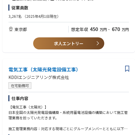
押しします。
事（KDDI株式会社の新本社ビル）
従業員数
【歓迎（WANT）】
全国）au/UQの5G基地局増設工事
・プロジェクトを管理し、スケジュールおよび原価管理を行った経験
3,267名
（2025年4月1日現在）
・以下資格を保有している方
【本ポジションの魅力】
2級電気通信施工管理技士
450
670
東京都
想定年収
万円
~
万円
■通信ネットワークという生活に必要不可欠な社会インフラの構築に携わ
1級電気通信施工管理技士
るやりがい
宅地建物取引主任者
すべての人がスマートフォンを持っていることが当たり前になり、IoTさ
CAD利用技術者
求人エントリー
らにはAIの急速な普及により、通信ネットワークは重要な社会インフラと
電気工事士
なっています。仲間とともにいつでもどこでもつながる環境をお客様に提
2級土木施工管理技士
供することは、大きなやりがいであり、家族に誇れる仕事です。
1級土木施工管理技士
■日々進歩する最新の通信技術に触れながら自らの技術力を高めることが
電気工事（太陽光発電設備工事）
できる環境
KDDIエンジニアリング株式会社
5Gによりモバイル通信は、高速・大容量・低遅延を実現し、動画視聴やオ
ンラインゲームをストレスなく体感でき、さらには医療や建設現場におけ
在宅勤務可
る遠隔対応の技術革新にも大きく寄与しています。
仕事内容
また、Starlink衛星通信の登場により、空が見えればどこでもつながる世
界を実現しています。今後も6G通信の導入が見込まれ、常に最新の技術に
【電気工事（太陽光）】
触れることができます。当社は資格取得の支援制度や、資格に応じた手当
日本全国の太陽光発電設備構築・系統用蓄電池設備の構築において施工管
ての支給など、技術力を高める環境が整っています。
理業務を担っていただきます。
■社員の成長をサポートする体制と風土
施工管理業務内容：対応する現場ごとにグループメンバーとともに以下を
部署には管理者として部長、グループ長を配置し、1on1を通じて各メン
対応します。