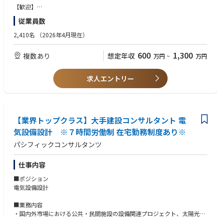
■災害時に必要な機能を一元的に集約・管理する総合防災情報システムの
【歓迎】
開発
・建設コンサルタントもしくはシンクタンクで働いた経験がある方
従業員数
・技術士もしくは気象予報士を保有している方（即戦力）
【仕事内容詳細】
・内閣府、国土交通省における防災計画業務（地震・津波・洪水・砂防・
2,410名
（2026年4月現在）
国、地方公共団体、民間から依頼を受けて、防災に関する様々な課題解決
火山）の経験者（即戦力）
に必要な分析、解析、構想、計画作成を行うやりがいのある仕事です。
・「防災」をやりたいが、これまでの経験の中で以下の経験者は応募可能
600
1,300
複数あり
想定年収
万円
~
万円
-設計のみの経験
■防災に関する課題の分析や計画の作成（例：大規模な洪水を想定した、
-河川の解析のみの経験
タイムライン、広域避難の計画。大規模な地震を想定した広域防災ネット
求人エントリー
ワークに関する計画、津波避難に関する計画、地域防災計画、ハザードマ
ップの作成等）
■防災訓練や防災教育の支援
【業界トップクラス】大手建設コンサルタント 電
気設備設計 ※７時間労働制 在宅勤務制度あり※
パシフィックコンサルタンツ
仕事内容
■ポジション
電気設備設計
■業務内容
・国内外市場における公共・民間施設の設備関連プロジェクト、太陽光発