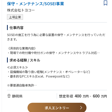
・工事内容・スケジュールの調整
保守・メンテナンス/SOSEI事業
・第二種電気工事士
・工事完了時の検収対応
・1級電気工事施工管理技士
株式会社トヨコー
→「指示を出す仕事」ではなく一緒に進めるための調整役です。
・2級電気工事施工管理技士
■ 図面・資料作成
上場企業
・施工図の作成・修正
・CADを使った図面作成
仕事内容
・工事関連書類の作成
→ CAD未経験でも、操作から学べる環境があります。
SOSEIの施工を行う為に必要な装置の保守・メンテナンスを行っていただ
■ 現場対応・支援
きます。
・着工前準備
・必要に応じた現地対応
《具体的な業務内容》
・工事に伴う各種書類対応
・現場での吹付機や吹付ガンの保守・メンテナンスやトラブル対応
→ 就業先は東京本社業務が中心です。
※月に数日～1週間程度の出張対応がございます
求める経験 / スキル
・事務所での機械補修作業
・各種事務作業 など
≪必須スキル≫
・設備機械の取り扱い経験(メンテナンス・オペレーターなど)
将来的には、
・基本的なPCスキル(Excel、Powerpointなど)
吹付機を含む、SOSEI工法の改善方針の立案と評価、実装なども、
チームメンバーの一員として携わって頂きたいと考えております。
※要普通自動車免許
＜入社後について＞
≪歓迎スキル≫
400
600
静岡県
想定年収
万円
~
万円
初めは1～2週間程度、SOSEI工法に関する研修を行うことを想定していま
・装置立ち上げや保守のご経験
す。
・装置などの量産対応のご経験
その後は先輩とのOJTを通して業務を学んでいただけるので、ご安心くだ
求人エントリー
・CAD操作のご経験（ソフト問わず）
さい！