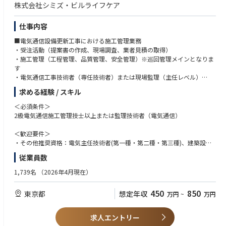
株式会社シミズ・ビルライフケア
仕事内容
■電気通信設備更新工事における施工管理業務
・受注活動（提案書の作成、現場調査、業者見積の取得）
・施工管理（工程管理、品質管理、安全管理）※巡回管理メインとなりま
す
・電気通信工事技術者（専任技術者）または現場監理（主任レベル）
・現場施工管理における支援業務
求める経験 / スキル
・研修センターにおける研修講師
などの業務を基本とする
＜必須条件＞
・対象設備 中央監視、自動制御、入退室管理、ＩＴＶ、ＡＶ、電子掲示
2級電気通信施工管理技士以上または監理技術者（電気通信）
板など
⇒基本的には、改修工事（既存設備・電気の機器類及びシステムを含めた
＜歓迎要件＞
設備全般のリニューアル）及び新築工事の工事施工管理が中心になりま
・その他推奨資格：電気主任技術者(第一種・第二種・第三種)、建築設備
す。当社ビル管理部門から発生する設備・電気等のリニューアルの技術支
士 等
従業員数
援も担当する場合があります。ご経験やご希望があれば、研修講師として
・ゼネコン・サブコンでの勤務経験者や、管理会社等での勤務経験者
後進の育成にも携わっていただく事が可能です。
・電気通信工事（ 中央監視、自動制御、入退室管理、ＩＴＶ、ＡＶ、電子
1,739名
（2026年4月現在）
掲示板など）の施工管理経験がある方。実務経験６年以上歓迎
■業務上の魅力
450
850
東京都
想定年収
万円
~
万円
清水建設の 100％子会社として、その手がけた事務所、学校、病院、工
場、データセンター等様々な用途の建物の生涯を当社ビル管理部門でお引
き受けしています。
求人エントリー
ゼネコン系の管理会社として、省エネルギー・CO2 削減等、地球環境問題