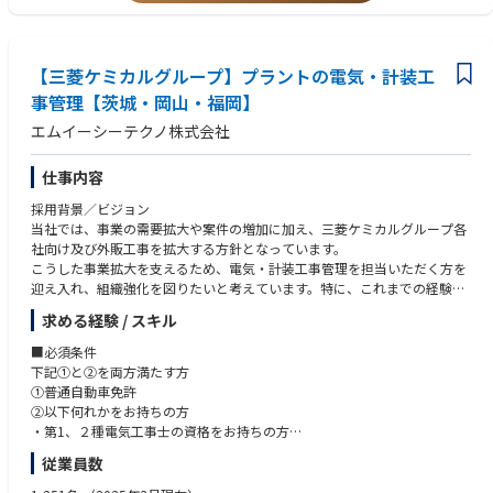
に対する社会要請に積極的に応えられる技術とノウハウを蓄積・活用して
います。
各種建造物のリニューアルや耐震補強工事や清水建設グループのアフター
サービスの要（ビル管理事業）を担う会社として今後も安定した事業を展
【三菱ケミカルグループ】プラントの電気・計装工
開し、着実な発展が期待できます。
事管理【茨城・岡山・福岡】
エムイーシーテクノ株式会社
仕事内容
採用背景／ビジョン
当社では、事業の需要拡大や案件の増加に加え、三菱ケミカルグループ各
社向け及び外販工事を拡大する方針となっています。
こうした事業拡大を支えるため、電気・計装工事管理を担当いただく方を
迎え入れ、組織強化を図りたいと考えています。特に、これまでの経験を
活かしながら、組織と共に成長していただける方をお待ちしています。
求める経験 / スキル
業務概要
■必須条件
【職務概要】
下記①と②を両方満たす方
当社は、三菱ケミカルグループ各社をはじめ、近隣各社が操業する化学・
①普通自動車免許
繊維・食品・半導体工場等のメンテナンス及び建設業務を幅広く担ってい
②以下何れかをお持ちの方
ます。
・第1、２種電気工事士の資格をお持ちの方
ご入社いただいた方には、プラント設備内の各種電気設備・計測制御装置
・電気・計装工事或いは電気設備の保守、工事に関する経験をお持ちの方
従業員数
等に関する「計装工事管理」業務をお任せ致します。
■歓迎条件