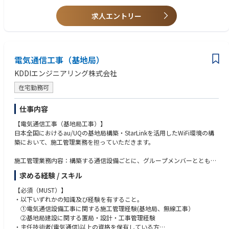
事に携わることで、社会基盤を支えるやりがいを実感できます。セキュリ
ティ工事、映像設備、IoT関連工事など専門性を高めながら成長できる環
求人エントリー
境です。
また、現場調査から仕様書作成、施工計画、安全・品質・工程・原価管理
まで、施工管理に必要な幅広いスキルを身につけることができます。施工
管理業務の中心を担い、現場全体を把握しながら責任を持って業務を遂行
電気通信工事（基地局）
することで、信頼と達成感を得られるのも大きな魅力です。
KDDIエンジニアリング株式会社
【キャリアプラン】
在宅勤務可
■専門性とマネジメント力を活かした多様な成長機会
入社後は、プロジェクトの統括や複数案件の進行管理、若手育成などを通
仕事内容
じて、プロジェクトリーダーやマネージャーとしての経験を積むことがで
きます。さらに、IoTやクラウドテクノロジーの分野で専門性を深め、技術
【電気通信工事（基地局工事）】
スペシャリストとして社内外への技術支援や啓発活動に携わる道も選択可
日本全国におけるau/UQの基地局構築・StarLinkを活用したWiFi環境の構
能です。
築において、施工管理業務を担っていただきます。
これらの経験と実績をもとに、将来的には部門リーダーや管理職、さらに
施工管理業務内容：構築する通信設備ごとに、グループメンバーとともに
は経営層として、KDDIグループ全体のインフラ戦略を牽引するポジション
以下業務を対応します。
求める経験 / スキル
を目指すこともできます。大型ビルのオフィス構築など、チャレンジング
なプロジェクトにも積極的に関われる環境が整っています。
施工前：現場調査、施工仕様書作成、見積積算、施工計画作成
【必須（MUST）】
着工後：現場立会、安全品質管理、工程管理、原価管理、出来高確認
・以下いずれかの知識及び経験を有すること。
■資格取得・自己研鑽支援
①電気通信設備工事に関する施工管理経験(基地局、無線工事）
業務に直結する資格取得や外部研修受講など、自己研鑽を積極的にサポー
施工事例：
②基地局建設に関する置局・設計・工事管理経験
トする制度があります。新たな分野への挑戦や技術力向上を会社全体で後
関東）KDDI株式会社 高輪ゲートウェイ新本社ビル StarLink活用WiFi設備工
・主任技術者(電気通信)以上の資格を保有している方