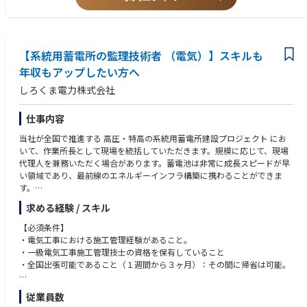
c) SOLIDWORKSを使用した部材モデリングおよびFEM解析
・鉄骨・製缶品などの構造部材の3Dモデリング
・荷重・拘束・材料特性の設定によるFEM解析と結果レポートの作成
・解析結果をもとにした部材断面の検討・最適化 等
【系統用蓄電所の監理技術者 （電気）】スキルも
※ CADはAutoCAD、FEMソフトはSolidworksを使用
年収もアップしたい方へ
しろくま電力株式会社
仕事内容
当社が全国で推進する 高圧・特高の系統用蓄電所建設プロジェクト にお
いて、作業所長として現場を統括していただきます。規模に応じて、現場
代理人を兼務いただく場合があります。蓄電池は非常に成長スピードが早
い領域であり、最前線のエネルギーインフラ構築に携わることができま
す。
求める経験 / スキル
【職務詳細】
・系統用蓄電所建設工事における作業所長業務（監理技術者）
【必須条件】
・高圧・特高案件の電気設備施工管理（工程・品質・安全・原価・環境）
・電気工事における施工管理経験があること。
・現場常駐での協力会社マネジメントおよび各種調整業務
・一級電気工事施工管理技士の資格を保有していること
┗高圧案件（工期：約3週間）・特高案件（工期：約2年）におけるプロ
・全国出張可能であること（１週間から３ヶ月）：その間に帰省は可能。
ジェクト全体の進行管理
・施工計画立案、施工図確認、技術検討
【歓迎条件】
従業員数
・関係各所（電力会社・行政など）との協議・書類対応
・屋内線（電設）工事の施工管理経験