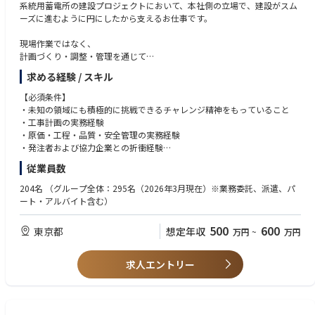
系統用蓄電所の建設プロジェクトにおいて、本社側の立場で、建設がスム
ーズに進むように円にしたから支えるお仕事です。
現場作業ではなく、
計画づくり・調整・管理を通じて
「プロジェクトを前に進めるサポートの役割」 を担っていただきます。
求める経験 / スキル
入社時点で専門知識は必須ではありません。
実務を通して覚えながらでOKです。
【必須条件】
・未知の領域にも積極的に挑戦できるチャレンジ精神をもっていること
【職務内容詳細】
・工事計画の実務経験
※最初からすべてを一人で行うわけではありません。
・原価・工程・品質・安全管理の実務経験
※しかし、補助ではなく、主担当業務として進めていただきます。
・発注者および協力企業との折衝経験
・ 電気設備工事に関する幅広く深い知識
従業員数
■ 建設計画・進行管理
・ 関連法規、補助金・助成金制度の理解
・蓄電所建設に関わる計画内容の整理
・ 業務を円滑に進めるための調整力・管理能力
204名
（グループ全体：295名（2026年3月現在）※業務委託、派遣、パ
・機器配置や工事スケジュールの確認・調整
・全国出張可能であること（１週間から３ヶ月）：その間に帰省は可能。
ート・アルバイト含む）
・施工計画書など、工事に必要な資料の作成
→ 専門的な判断は先輩・外部と連携しながら進めます。
【歓迎条件】
500
600
東京都
想定年収
万円
~
万円
■ 見積・コスト管理
・CADによる製図経験（tfas、AutoCAD）
・工事にかかる費用の整理・積算
・屋内線（電設）工事の施工管理経験
・原価・予算の管理
・重電工事（GIS・Tr輸送・据付）の施工管理経験
求人エントリー
・工事完了後の現場決算対応
・太陽光発電所の施工管理経験
→ 数字が得意でなくても、仕組みから理解できれば問題ありません。
・ 電験三種
■ 協力会社とのやり取り
・技術士（電気電子）
・協力会社への発注・進捗確認
・第一種電気工事士