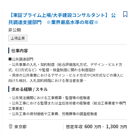
【東証プライム上場/大手建設コンサルタント】 公
共調達支援部門 ※業界最高水準の年収※
非公開
上場企業
仕事内容
■公共調達部門
・公共事業の入札・契約制度（総合評価落札方式、デザイン・ビルド方
式、ECI方式など）や監督・検査制度に関わる制度設計
・具体の公共事業におけるデザイン・ビルド方式やCM方式などの導入に
向けた検討、入札契約段階における発注者支援
・公共土木⼯事の予定価格算出に必要な建設資材価格や⼯事費等の調査
求める経験 / スキル
・公共土木⼯事の積算基準に関する検討、歩掛・諸経費の調査・解析
・公共事業におけるi-ConstructionやDXの推進支援
・公共発注機関における工事積算・監督等の経験者
・公共工事における監理または主任技術者の経験者（総合工事業者や専門
＜クライアント＞
工事業者）
・ 国（国土交通省、環境省、総務省、農林水産省など）
・公共工事の資材価格や工事費、労務費等の調査経験者
・ 地方公共団体
・ 独立行政法人、財団、社団
600
1,300
東京都
想定年収
万円
~
万円
・ 民間企業（首都高速道路、JR東日本、東京ガスなど）