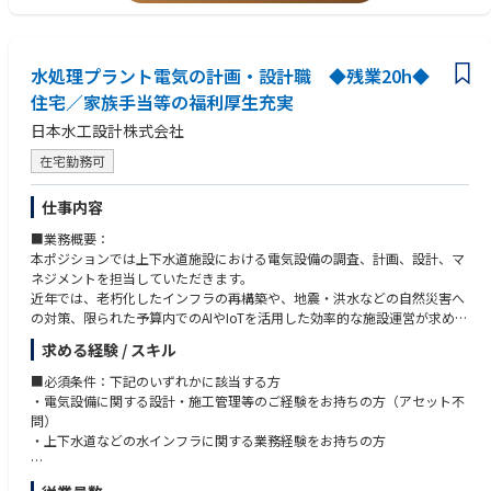
・ポンプ、ヒーター、配管継手の知見
一通り業務に慣れたら徐々に引継ぎをしながら独り立ちしていただきま
・大卒(理系学部)卒以上の方
す。
≪マインド≫
水処理プラント電気の計画・設計職 ◆残業20h◆
＜仕事の魅力＞
・社会的意義のあるビジネスに携わりたい方
現場との距離感が近く、保守やメンテナンスで現場担当者の不安を取り除
住宅／家族手当等の福利厚生充実
・自律的に考え、行動することが出来る方
いてあげられる充足感や、トラブルが改善した時の周りからの感謝で達成
・周囲と協力しながら成果を出せるチームプレイヤー
日本水工設計株式会社
感を得ることができます。
提案する改善・開発は、まずはやってみようの精神で挑戦しやすい風土で
在宅勤務可
す。
仕事内容
■業務概要：
本ポジションでは上下水道施設における電気設備の調査、計画、設計、マ
ネジメントを担当していただきます。
近年では、老朽化したインフラの再構築や、地震・洪水などの自然災害へ
の対策、限られた予算内でのAIやIoTを活用した効率的な施設運営が求めら
れています。
求める経験 / スキル
水インフラの整備には、電気設備だけでなく、土木、機械、建築などの専
門知識が必要です。他部門の専門家と連携しながら、自治体（市民）にと
■必須条件：下記のいずれかに該当する方
って最適な水インフラを設計し、水に関する課題を解決します。
・電気設備に関する設計・施工管理等のご経験をお持ちの方（アセット不
問）
■職務詳細：
・上下水道などの水インフラに関する業務経験をお持ちの方
・水処理施設の現状を調査し、電気設備や監視制御設備の更新計画を策定
・各メーカーへのヒアリングを通じて、導入する電気設備や監視制御設備
■歓迎条件