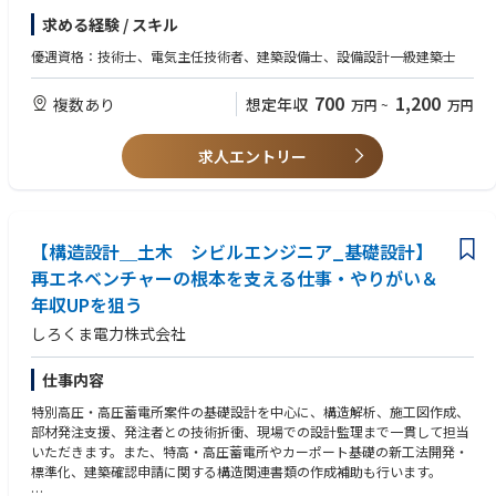
電などの再生可能エネルギーシステム、スポーツイベント関連プロジェク
求める経験 / スキル
ト
・津波防災システム、トンネル防災設備（道路・鉄道）、駅舎・建築物に
優遇資格：技術士、電気主任技術者、建築設備士、設備設計一級建築士
付随する電気システム、道路や河川管理情報システム、水門・ダム等に関
する調査、計画、設計およびアセットマネージメントなど
700
1,200
複数あり
想定年収
万円
~
万円
求人エントリー
【構造設計＿土木 シビルエンジニア_基礎設計】
再エネベンチャーの根本を支える仕事・やりがい＆
年収UPを狙う
しろくま電力株式会社
仕事内容
特別高圧・高圧蓄電所案件の基礎設計を中心に、構造解析、施工図作成、
部材発注支援、発注者との技術折衝、現場での設計監理まで一貫して担当
いただきます。また、特高・高圧蓄電所やカーポート基礎の新工法開発・
標準化、建築確認申請に関する構造関連書類の作成補助も行います。