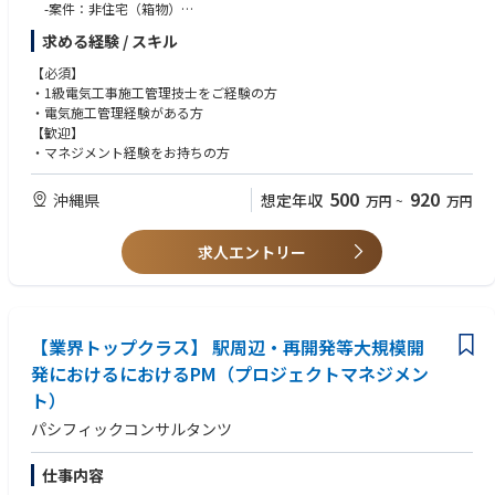
-案件：非住宅（箱物）
-工程管理、現場管理、原価管理、材料管理
求める経験 / スキル
-安全管理、施工図作成（CAD使用経験を持ちの方歓迎）
※1案件につき1名～複数名で施工管理を担当することになります。
【必須】
・1級電気工事施工管理技士をご経験の方
【案件内容】
・電気施工管理経験がある方
●建築電気設備分野
【歓迎】
-受変電・配電設備：受変電設備、幹線/動力設備、電灯コンセント設備
・マネジメント経験をお持ちの方
等
-情報・通信設備：中央監視設備、照明制御設備、電話・LAN・光ファイ
500
920
沖縄県
想定年収
万円
~
万円
バ配線、拡声・インターホン設備、テレビ共聴設備 等
-発電設備：常用・非常用自家発電設備、蓄電池設備、UPS・CVCF 等
-防災・防犯設備：避雷設備、非常照明設備、防排煙設備、自動火災報知
求人エントリー
設備・非常放送設備・誘導灯設備
-無線通信補助設備、電気錠設備、監視カメラ設備
【業界トップクラス】 駅周辺・再開発等大規模開
発におけるにおけるPM（プロジェクトマネジメン
ト）
パシフィックコンサルタンツ
仕事内容