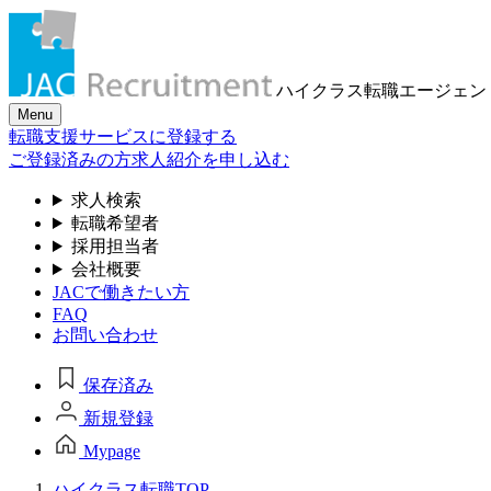
ハイクラス転職
エージェン
Menu
転職支援サービスに登録する
ご登録済みの方
求人紹介を申し込む
求人検索
転職希望者
採用担当者
会社概要
JACで働きたい方
FAQ
お問い合わせ
保存済み
新規登録
Mypage
ハイクラス転職TOP