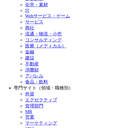
化学・素材
IT
Webサービス・ゲーム
サービス
商社
流通・物流・小売
コンサルティング
医療（メディカル）
金融
建設
不動産
消費財
アパレル
食品・飲料
専門サイト（領域・職種別）
外資
エグゼクティブ
管理部門
MR
営業
マーケティング