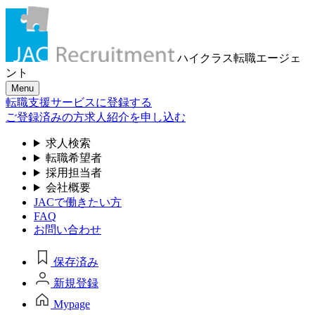
ハイクラス転職
エージェ
ント
Menu
転職支援サービスに登録する
ご登録済みの方
求人紹介を申し込む
求人検索
転職希望者
採用担当者
会社概要
JACで働きたい方
FAQ
お問い合わせ
保存済み
新規登録
Mypage