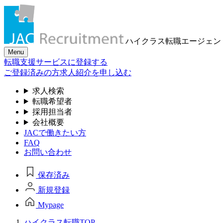
ハイクラス転職
エージェン
Menu
転職支援サービスに登録する
ご登録済みの方
求人紹介を申し込む
求人検索
転職希望者
採用担当者
会社概要
JACで働きたい方
FAQ
お問い合わせ
保存済み
新規登録
Mypage
ハイクラス転職TOP