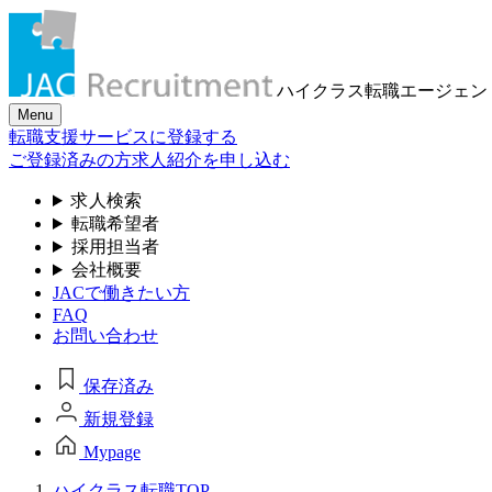
ハイクラス転職
エージェン
Menu
転職支援サービスに登録する
ご登録済みの方
求人紹介を申し込む
求人検索
転職希望者
採用担当者
会社概要
JACで働きたい方
FAQ
お問い合わせ
保存済み
新規登録
Mypage
ハイクラス転職TOP