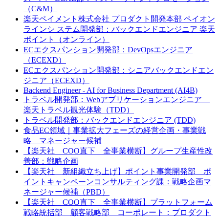
（C&M）
楽天ペイメント株式会社 プロダクト開発本部 ペイオン
ラインシ ステム開発部：バックエンドエンジニア 楽天
ポイント（オンライン）
ECエクスパンション開発部：DevOpsエンジニア
（ECEXD）
ECエクスパンション開発部：シニアバックエンドエン
ジニア（ECEXD）
Backend Engineer - AI for Business Department (AI4B)
トラベル開発部：Webアプリケーションエンジニア
楽天トラベル観光体験（TDD）
トラベル開発部：バックエンドエンジニア (TDD)
食品EC領域｜事業拡大フェーズの経営企画・事業戦
略 マネージャー候補
【楽天社 COO直下 全事業横断】グループ生産性改
善部：戦略企画
【楽天社 新組織立ち上げ】ポイント事業開発部 ポ
イントキャンペーンコンサルティング課：戦略企画マ
ネージャー候補（PBD）
【楽天社 COO直下 全事業横断】プラットフォーム
戦略統括部 顧客戦略部 コーポレート：プロダクト