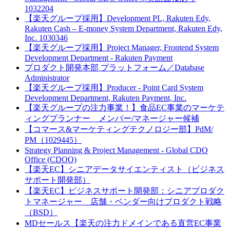
1032204
【楽天グループ採用】Development PL, Rakuten Edy,
Rakuten Cash – E-money System Department, Rakuten Edy,
Inc. 1030346
【楽天グループ採用】Project Manager, Frontend System
Development Department - Rakuten Payment
プロダクト開発本部 プラットフォーム／Database
Administrator
【楽天グループ採用】Producer - Point Card System
Development Department, Rakuten Payment, Inc.
【楽天グループの注力事業！】食品EC事業のマーケテ
ィングプランナー メンバー/マネージャー候補
【コマース&マーケティングテクノロジー部】PdM/
PM（1029445）
Strategy Planning & Project Management - Global CDO
Office (CDOO)
【楽天EC】シニアデータサイエンティスト（ビジネス
サポート開発部）
【楽天EC】ビジネスサポート開発部：シニアプロダク
トマネージャー 店舗・ベンダー向けプロダクト戦略
（BSD）
MDセールス【楽天の注力ドメインである直営EC事業