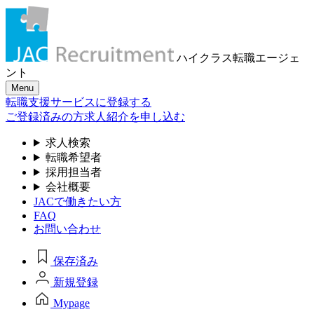
ハイクラス転職
エージェ
ント
Menu
転職支援サービスに登録する
ご登録済みの方
求人紹介を申し込む
求人検索
転職希望者
採用担当者
会社概要
JACで働きたい方
FAQ
お問い合わせ
保存済み
新規登録
Mypage