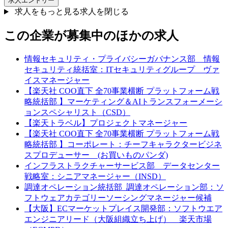
求人エントリー
求人をもっと見る
求人を閉じる
この企業が募集中のほかの求人
情報セキュリティ・プライバシーガバナンス部 情報
セキュリティ統括室：ITセキュリティグループ ヴァ
イスマネージャー
【楽天社 COO直下 全70事業横断 プラットフォーム戦
略統括部 】マーケティング＆AIトランスフォーメーシ
ョンスペシャリスト（CSD）
【楽天トラベル】プロジェクトマネージャー
【楽天社 COO直下 全70事業横断 プラットフォーム戦
略統括部 】コーポレート：チーフキャラクタービジネ
スプロデューサー (お買いものパンダ)
インフラストラクチャーサービス部 データセンター
戦略室：シニアマネージャー（INSD）
調達オペレーション統括部_調達オペレーション部：ソ
フトウェアカテゴリーソーシングマネージャー候補
【大阪】ECマーケットプレイス開発部：ソフトウエア
エンジニアリード（大阪組織立ち上げ） 楽天市場