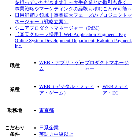
を担っていただきます】～大手企業との取引も多く、
事業戦略やマーケティングの経験も積むことが可能～
日用消費財領域｜事業拡大フェーズのプロジェクトマ
ネージャー（戦略立案）
シニアプロダクトマネージャー（PdM）
【楽天グループ採用】Web Application Engineer - Pay
Online System Development Department, Rakuten Payment,
Inc.
WEB・アプリ・ゲー
プロダクトマネージ
職種
ム
ャー
WEB（デジタル・メディ
WEBメディ
業種
ア・ゲーム）
ア・EC
勤務地
東京都
こだわり
日系企業
条件
英語力中級以上