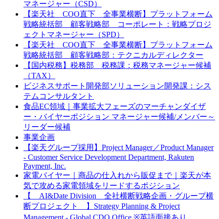
マネージャー（CSD）
【楽天社 COO直下 全事業横断】プラットフォーム
戦略統括部 顧客戦略部 コーポレート：戦略プロジ
ェクトマネージャー（SPD）
【楽天社 COO直下 全事業横断】プラットフォーム
戦略統括部 顧客戦略部：テクニカルディレクター
【国内税務】税務部 税務課：税務マネージャー候補
（TAX）
ビジネスサポート開発部ソリューション開発課：シス
テムコンサルタント
食品EC領域｜事業拡大フェーズのマーチャンダイザ
ー・バイヤーポジション マネージャー候補/メンバー～
リーダー候補
事業企画
【楽天グループ採用】Project Manager／Product Manager
- Customer Service Development Department, Rakuten
Payment, Inc.
家電バイヤー｜商品の仕入れから販促まで｜楽天が本
気で攻める家電領域をリードするポジション
【 AI&Date Division 全社横断戦略企画・グループ横
断プロジェクト 】Strategy Planning & Project
Management - Global CDO Office ※英語面接あり