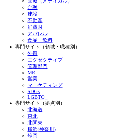
医療（メディカル）
金融
建設
不動産
消費財
アパレル
食品・飲料
専門サイト（領域・職種別）
外資
エグゼクティブ
管理部門
MR
営業
マーケティング
SDGs
LGBTQ+
専門サイト（拠点別）
北海道
東北
北関東
横浜(神奈川)
静岡