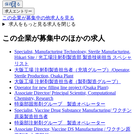
保存する
求人エントリー
この企業が募集中の他求人を見る
求人をもっと見る
求人を閉じる
この企業が募集中のほかの求人
Specialist, Manufacturing Technology, Sterile Manufacturing,
Hikari Site / 光工場注射剤製造部 製造技術担当 スペシャ
リスト
大阪工場 注射剤製造担当者（充填グループ）/Operator,
Sterile Production, Osaka Plant
大阪工場 注射剤製造担当者（製剤製造グループ）
Operator for new filling line project (Osaka Plant)
Associate Director/ Principal Scientist, Computational
Chemistry, Research
特薬部固形剤グループ 製造オペレーター
Specialist, Vaccine Drug Substance Manufacturing/ ワクチン
原薬製造担当者
特薬部注射剤グループ 製造オペレーター
Associate Director, Vaccine DS Manufacturing / ワクチン原