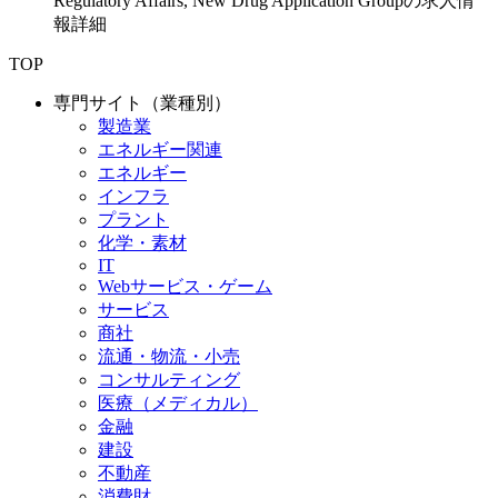
Regulatory Affairs, New Drug Application Groupの求人情
報詳細
TOP
専門サイト（業種別）
製造業
エネルギー関連
エネルギー
インフラ
プラント
化学・素材
IT
Webサービス・ゲーム
サービス
商社
流通・物流・小売
コンサルティング
医療（メディカル）
金融
建設
不動産
消費財