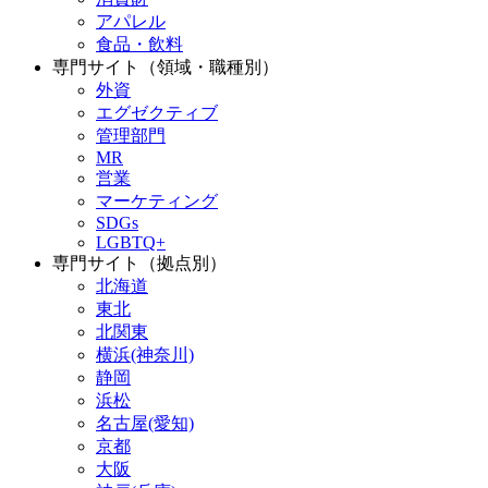
アパレル
食品・飲料
専門サイト（領域・職種別）
外資
エグゼクティブ
管理部門
MR
営業
マーケティング
SDGs
LGBTQ+
専門サイト（拠点別）
北海道
東北
北関東
横浜(神奈川)
静岡
浜松
名古屋(愛知)
京都
大阪