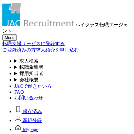
ハイクラス転職
エージェ
ント
Menu
転職支援サービスに登録する
ご登録済みの方
求人紹介を申し込む
求人検索
転職希望者
採用担当者
会社概要
JACで働きたい方
FAQ
お問い合わせ
保存済み
新規登録
Mypage