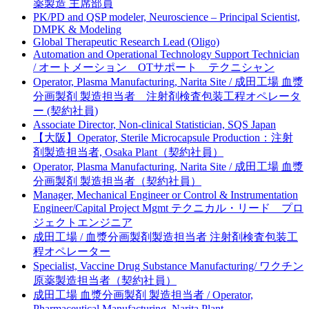
薬製造 主席部員
PK/PD and QSP modeler, Neuroscience – Principal Scientist,
DMPK & Modeling
Global Therapeutic Research Lead (Oligo)
Automation and Operational Technology Support Technician
/ オートメーション OTサポート テクニシャン
Operator, Plasma Manufacturing, Narita Site / 成田工場 血漿
分画製剤 製造担当者 注射剤検査包装工程オペレータ
ー (契約社員)
Associate Director, Non-clinical Statistician, SQS Japan
【大阪】Operator, Sterile Microcapsule Production：注射
剤製造担当者, Osaka Plant（契約社員）
Operator, Plasma Manufacturing, Narita Site / 成田工場 血漿
分画製剤 製造担当者（契約社員）
Manager, Mechanical Engineer or Control & Instrumentation
Engineer/Capital Project Mgmt テクニカル・リード プロ
ジェクトエンジニア
成田工場 / 血漿分画製剤製造担当者 注射剤検査包装工
程オペレーター
Specialist, Vaccine Drug Substance Manufacturing/ ワクチン
原薬製造担当者（契約社員）
成田工場 血漿分画製剤 製造担当者 / Operator,
Pharmaceutical Manufacturing, Narita Plant