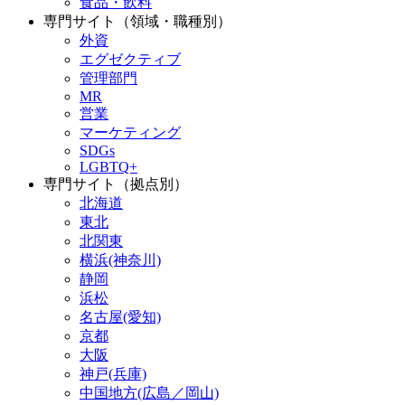
食品・飲料
専門サイト（領域・職種別）
外資
エグゼクティブ
管理部門
MR
営業
マーケティング
SDGs
LGBTQ+
専門サイト（拠点別）
北海道
東北
北関東
横浜(神奈川)
静岡
浜松
名古屋(愛知)
京都
大阪
神戸(兵庫)
中国地方(広島／岡山)