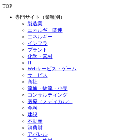
TOP
専門サイト（業種別）
製造業
エネルギー関連
エネルギー
インフラ
プラント
化学・素材
IT
Webサービス・ゲーム
サービス
商社
流通・物流・小売
コンサルティング
医療（メディカル）
金融
建設
不動産
消費財
アパレル