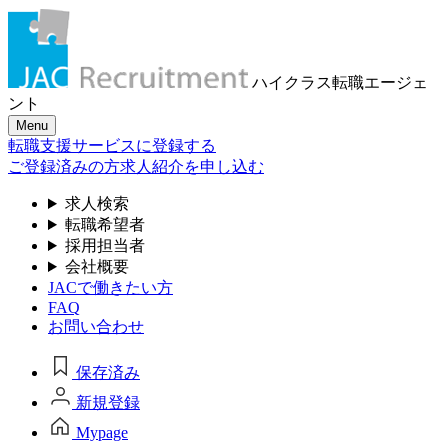
ハイクラス転職
エージェ
ント
Menu
転職支援サービスに登録する
ご登録済みの方
求人紹介を申し込む
求人検索
転職希望者
採用担当者
会社概要
JACで働きたい方
FAQ
お問い合わせ
保存済み
新規登録
Mypage