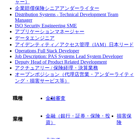
ャー）
企業賠償保険シニアアンダーライター
Distribution Systems - Technical Development Team
Manager
ISO Security Engineering SME
アプリケーションマネージャー
データエンジニア
アイデンティティ／アクセス管理（IAM）日本リード
Operations Full Stack Developer
Job Description: PAS Systems Lead System Developer
Deputy Head of Product Related Development
アクチュアリー / 保険経理・決算業務
オープンポジション（代理店営業・アンダーライティ
ング・損害サービス等）
職種
金融
審査
金融（銀行・証券・保険・投
損害保
業種
資）
険