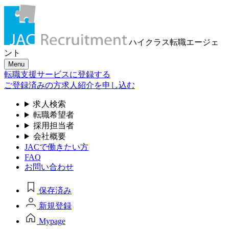
ハイクラス転職
エージェ
ント
Menu
転職支援サービスに登録する
ご登録済みの方
求人紹介を申し込む
求人検索
転職希望者
採用担当者
会社概要
JACで働きたい方
FAQ
お問い合わせ
保存済み
新規登録
Mypage