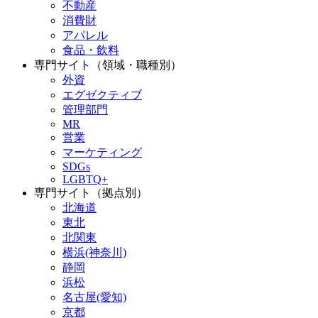
不動産
消費財
アパレル
食品・飲料
専門サイト（領域・職種別）
外資
エグゼクティブ
管理部門
MR
営業
マーケティング
SDGs
LGBTQ+
専門サイト（拠点別）
北海道
東北
北関東
横浜(神奈川)
静岡
浜松
名古屋(愛知)
京都