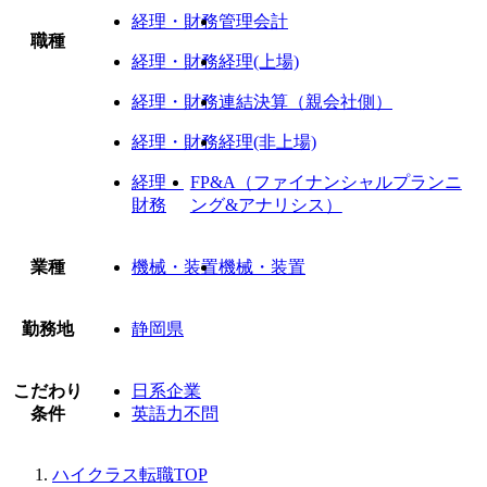
経理・財務
管理会計
職種
経理・財務
経理(上場)
経理・財務
連結決算（親会社側）
経理・財務
経理(非上場)
経理・
FP&A（ファイナンシャルプランニ
財務
ング&アナリシス）
業種
機械・装置
機械・装置
勤務地
静岡県
こだわり
日系企業
条件
英語力不問
ハイクラス転職TOP