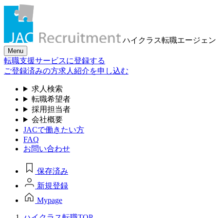
ハイクラス転職
エージェン
Menu
転職支援サービスに登録する
ご登録済みの方
求人紹介を申し込む
求人検索
転職希望者
採用担当者
会社概要
JACで働きたい方
FAQ
お問い合わせ
保存済み
新規登録
Mypage
ハイクラス転職TOP