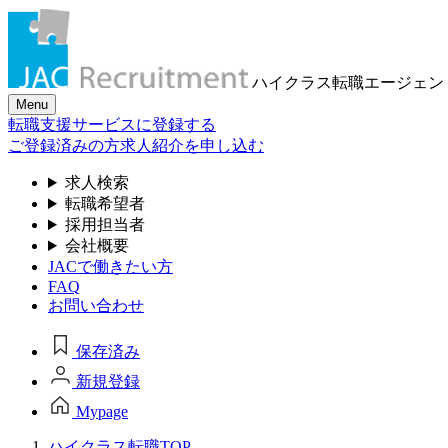
ハイクラス転職
エージェン
Menu
転職支援サービスに登録する
ご登録済みの方
求人紹介を申し込む
求人検索
転職希望者
採用担当者
会社概要
JACで働きたい方
FAQ
お問い合わせ
保存済み
新規登録
Mypage
ハイクラス転職TOP