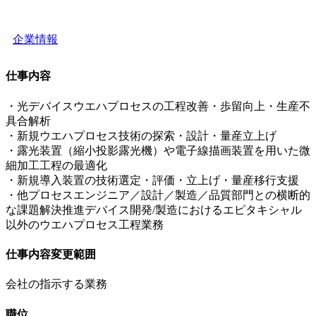
企業情報
仕事内容
・光デバイスウエハプロセスの工程改善・歩留向上・生産不
具合解析
・新規ウエハプロセス技術の探索・設計・量産立上げ
・露光装置（縮小投影露光機）や電子線描画装置を用いた微
細加工工程の最適化
・新規導入装置の技術選定・評価・立上げ・量産移行支援
・他プロセスエンジニア／設計／製造／品質部門との横断的
な課題解決推進デバイス開発/製造におけるエピタキシャル
以外のウエハプロセス工程業務
仕事内容変更範囲
会社の指示する業務
職位