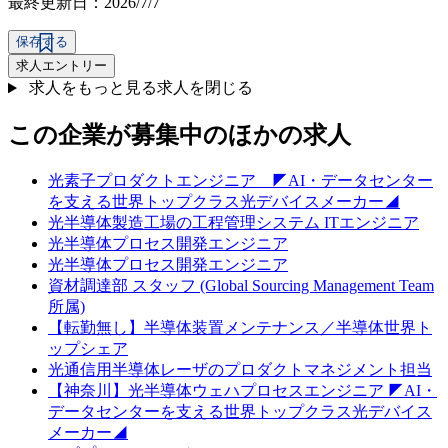
最終更新日：2026/7/7
保存する
求人エントリー
求人をもっと見る
求人を閉じる
この企業が募集中のほかの求人
光素子プロダクトエンジニア ◤AI・データセンター
を支える世界トップクラス光デバイスメーカー◢
光半導体製造工場の工程管理システム ITエンジニア
光半導体プロセス開発エンジニア
光半導体プロセス開発エンジニア
資材調達部 スタッフ (Global Sourcing Management Team
所属)
【転勤無し】半導体装置メンテナンス／半導体世界ト
ップシェア
光通信用半導体レーザのプロダクトマネジメント担当
【神奈川】光半導体ウェハプロセスエンジニア ◤AI・
データセンターを支える世界トップクラス光デバイス
メーカー◢