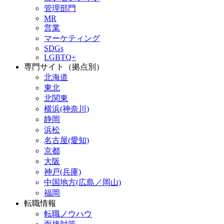
管理部門
MR
営業
マーケティング
SDGs
LGBTQ+
専門サイト（拠点別）
北海道
東北
北関東
横浜(神奈川)
静岡
浜松
名古屋(愛知)
京都
大阪
神戸(兵庫)
中国地方(広島／岡山)
福岡
転職情報
転職ノウハウ