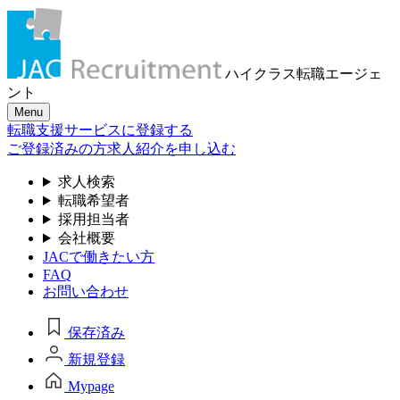
ハイクラス転職
エージェ
ント
Menu
転職支援サービスに登録する
ご登録済みの方
求人紹介を申し込む
求人検索
転職希望者
採用担当者
会社概要
JACで働きたい方
FAQ
お問い合わせ
保存済み
新規登録
Mypage