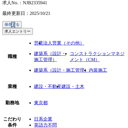
求人No.：NJB2335941
最終更新日：2025/10/21
保存する
求人エントリー
営業
法人営業（その他）
建築系（設計・
コンストラクションマネジ
職種
施工管理）
メント（CM）
建築系（設計・施工管理）
内装施工
業種
建設・不動産
建設・土木
勤務地
東京都
こだわり
日系企業
条件
英語力不問