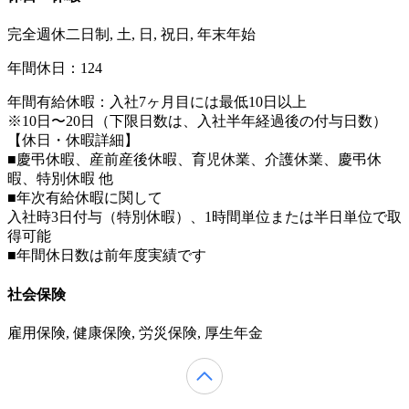
完全週休二日制, 土, 日, 祝日, 年末年始
年間休日：124
年間有給休暇：入社7ヶ月目には最低10日以上
※10日〜20日（下限日数は、入社半年経過後の付与日数）
【休日・休暇詳細】
■慶弔休暇、産前産後休暇、育児休業、介護休業、慶弔休
暇、特別休暇 他
■年次有給休暇に関して
入社時3日付与（特別休暇）、1時間単位または半日単位で取
得可能
■年間休日数は前年度実績です
社会保険
雇用保険, 健康保険, 労災保険, 厚生年金