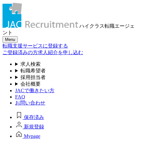
ハイクラス転職
エージェ
ント
Menu
転職支援サービスに登録する
ご登録済みの方
求人紹介を申し込む
求人検索
転職希望者
採用担当者
会社概要
JACで働きたい方
FAQ
お問い合わせ
保存済み
新規登録
Mypage