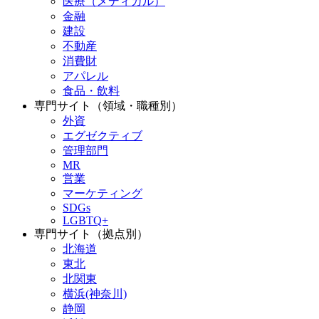
医療（メディカル）
金融
建設
不動産
消費財
アパレル
食品・飲料
専門サイト（領域・職種別）
外資
エグゼクティブ
管理部門
MR
営業
マーケティング
SDGs
LGBTQ+
専門サイト（拠点別）
北海道
東北
北関東
横浜(神奈川)
静岡