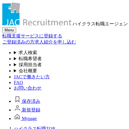
ハイクラス転職
エージェン
Menu
転職支援サービスに登録する
ご登録済みの方
求人紹介を申し込む
求人検索
転職希望者
採用担当者
会社概要
JACで働きたい方
FAQ
お問い合わせ
保存済み
新規登録
Mypage
ハイクラス転職TOP