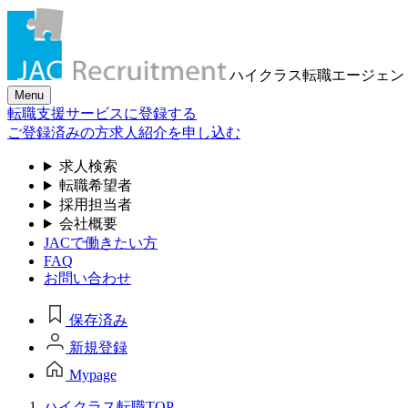
ハイクラス転職
エージェン
Menu
転職支援サービスに登録する
ご登録済みの方
求人紹介を申し込む
求人検索
転職希望者
採用担当者
会社概要
JACで働きたい方
FAQ
お問い合わせ
保存済み
新規登録
Mypage
ハイクラス転職TOP