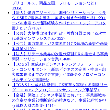
プリセールス、商品企画、プロモーションなど）
<935>
【法人】爆速アジャイル、海外ソリューション、クラ
ウドSREで世界を獲る～国境を越えた仲間と共にグロ
ーバル市場での活躍経験を作りたい・エンジニア力を
鍛えたい方<102>
【公共】大規模自治体の行政・教育分野における次世
代基盤インフラシステム<355>
【公共】電力業界・ガス業界向けCX領域の新規企画提
案営業<1109>
【法人】リテール業界の次世代店舗DXを推進する事業
開発・ソリューション営業<1468>
【TC＆S】生成AI×ビジネストランスフォーメーショ
ン・コンサルタント（新規ビジネスの企画・推進～顧
客成果創出までの伴走支援）<1350/テクノロジーコン
サルティング事業部>
【TC＆S】生成AIを活用しCX変革を実現する開発リー
ダー<1349/テクノロジーコンサルティング事業部>
【金融】保険ITビジネス事業部において、事業部戦略
の立案や事業部横断施策の推進など、事業部経営を担
う戦略人財の募集<1414>