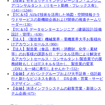
【技術】セキュリティインテグレーション・エンジニ
ア/コンサルタント（リモート勤務・フレックス有）
<141><1244>
【TC＆S】AI/IoT技術を活用した地図・空間情報クラ
ウドサービスの新機能企画および開発の推進チームリ
ーダー<130>
【TC＆S】データセンターエンジニア（建築設計/設備
設計・管理）<630>
【法人】《製造業》機械業界・電機業界大手お客様向
けアカウントセールス<960>
【法人】製造業（食品・飲料・消費財、化学・素材
等）のお客様の課題をIT・デジタル活用により解決す
るアカウントセールス・コンサルタント/製造業での業
務経験もしくはITスキルを活かし、製造業の変革
（DX）を一緒に牽引しませんか？<532>
【金融】メガバンクグループおよび大手証券・信託銀
行と新たなビジネスを創る！ DX企画・営業・サービ
スデザイン <47>
【金融】決済インフラシステムの顧客営業・新規シス
テム企画<675>