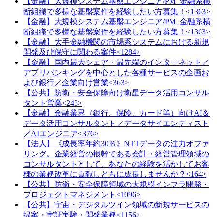
【金融】大規模システム基盤エンジニア/PM_金融系横
断組織で多様な基盤案件を経験したい方募集！<1363>
【金融】大規模システム基盤エンジニア/PM_金融系横
断組織で多様な基盤案件を経験したい方募集！<1363>
【金融】大手金融機関の市場系システムにおける新規
開発及び保守に関わる案件<1284>
【金融】国内最大シェア・最先端のインターネット／
アプリバンキングを中心とした各種サービスの企画お
よび銀行／企業向け営業<363>
【公共】防衛・安全保障向け衛星データ活用コンサル
タント営業<243>
【金融】金融業界（銀行、保険、カード等）向けAI＆
データ活用コンサルタント／データサイエンティスト
／AIエンジニア<376>
【法人】《成長率年約30％》NTTデータの注力オファ
リング。企業経営の根幹である会計・経営管理領域の
コンサルタントとして、あなたの経験を活かしてお客
様の業務改革に貢献しともに成長しませんか？<164>
【公共】防衛・安全保障領域の大規模インフラ開発・
プロジェクトマネジメント<1096>
【公共】宇宙・デジタルツイン領域の新規サービスの
提案・実証実験・開発業務<1156>