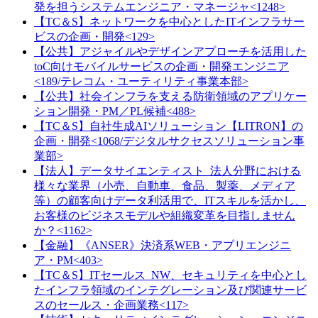
発を担うシステムエンジニア・マネージャ<1248>
【TC＆S】ネットワークを中心としたITインフラサー
ビスの企画・開発<129>
【公共】アジャイルやデザインアプローチを活用した
toC向けモバイルサービスの企画・開発エンジニア
<189/テレコム・ユーティリティ事業本部>
【公共】社会インフラを支える防衛領域のアプリケー
ション開発・PM／PL候補<488>
【TC＆S】自社生成AIソリューション【LITRON】の
企画・開発<1068/デジタルサクセスソリューション事
業部>
【法人】データサイエンティスト_法人分野における
様々な業界（小売、自動車、食品、製薬、メディア
等）の顧客向けデータ利活用で、ITスキルを活かし、
お客様のビジネスモデルや組織変革を目指しません
か？<1162>
【金融】《ANSER》決済系WEB・アプリエンジニ
ア・PM<403>
【TC＆S】ITセールス_NW、セキュリティを中心とし
たインフラ領域のインテグレーション及び関連サービ
スのセールス・企画業務<117>