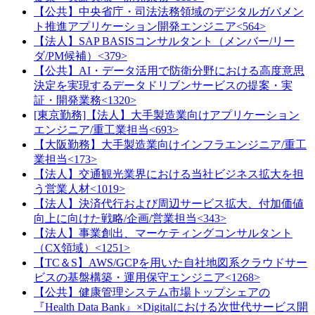
【公共】中央省庁・司法法務領域のデジタルガバメン
ト推進アプリケーション開発エンジニア<564>
【法人】SAP BASISコンサルタント（メンバー/リー
ダ/PM候補）<379>
【公共】AI・データ活用で防衛分野における高度意思
決定を実現するデータドリブンサービスの提案・実
証・開発業務<1320>
[東京勤務]【法人】大手製造業向けアプリケーション
エンジニア/重工業担当<693>
【大阪勤務】大手製造業向けインフラエンジニア/重工
業担当<173>
【法人】交通観光業界における当社ビジネス拡大を担
う営業人材<1019>
【法人】決済代行および周辺サービス拡大、付加価値
向上に向けた戦略/企画/営業担当<343>
【法人】事業創出、マーケティングコンサルタント
（CX領域）<1251>
【TC＆S】AWS/GCPを用いた自社地図系クラウドサー
ビスの基盤構築・運用保守エンジニア<1268>
【公共】健康管理システム市場トップシェアの
『Health Data Bank』×Digitalにおける次世代サービス開