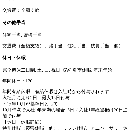
交通費：全額支給
その他手当
住宅手当, 資格手当
交通費（全額支給）、諸手当（住宅手当、扶養手当 他）
休日・休暇
完全週休二日制, 土, 日, 祝日, GW, 夏季休暇, 年末年始
年間休日：120
年間有給休暇：有給休暇は入社時から付与されます
入社月により2日～最大13日付与
・毎年10月が基準日として
10月時点で入社1年未満の場合13日／入社1年経過後は20日追
加で付与
【休日・休暇詳細】
特別休暇（慶弔休暇 他）、リフレ休暇、アニバーサリー休