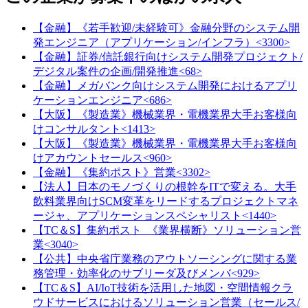
【金融】《若手歓迎/未経験可》金融分野のシステム開
発エンジニア（アプリケーション/インフラ）<3300>
【金融】証券/信託銀行向けシステム開発プロジェクト/
デジタル案件の企画/開発推進<68>
【金融】メガバンク向けシステム開発におけるアプリ
ケーションエンジニア<686>
【大阪】《製造業》機械業界・電機業界大手お客様向
けコンサルタント<1413>
【大阪】《製造業》機械業界・電機業界大手お客様向
けアカウントセールス<960>
【金融】《集約ポスト》営業<3302>
【法人】日本のモノづくりの根幹をITで変える。大手
飲料業界向けSCM変革をリードするプロジェクトマネ
ージャ、アプリケーションスペシャリスト<1440>
【TC＆S】集約ポスト_《業界横断》ソリューション営
業<3040>
【公共】中央省庁業務のアウトソーシングに関する業
務管理・効率化のサブリーダ及びメンバ<929>
【TC＆S】AI/IoT技術を活用した地図・空間情報クラ
ウドサービスにおけるソリューション営業（セールス/