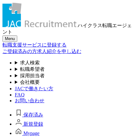
ハイクラス転職
エージェ
ント
Menu
転職支援サービスに登録する
ご登録済みの方
求人紹介を申し込む
求人検索
転職希望者
採用担当者
会社概要
JACで働きたい方
FAQ
お問い合わせ
保存済み
新規登録
Mypage