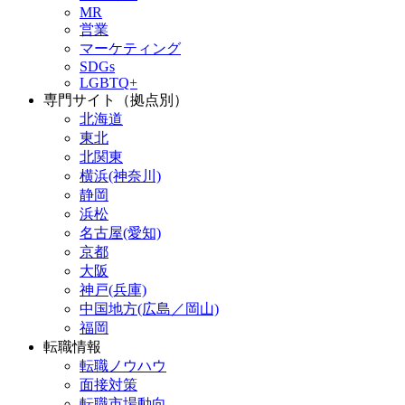
MR
営業
マーケティング
SDGs
LGBTQ+
専門サイト（拠点別）
北海道
東北
北関東
横浜(神奈川)
静岡
浜松
名古屋(愛知)
京都
大阪
神戸(兵庫)
中国地方(広島／岡山)
福岡
転職情報
転職ノウハウ
面接対策
転職市場動向