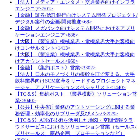
【法人】メディア・エンタメ・交通業界向けインフラ
エンジニア<501>
【金融】証券/信託銀行向けシステム開発プロジェクト/
デジタル案件の企画/開発推進<68>
【金融】メガバンク向けシステム開発におけるアプリ
ケーションエンジニア<686>
【大阪】《製造業》機械業界・電機業界大手お客様向
けコンサルタント<1413>
【大阪】《製造業》機械業界・電機業界大手お客様向
けアカウントセールス<960>
【金融】《集約ポスト》営業<3302>
【法人】日本のモノづくりの根幹をITで変える。大手
飲料業界向けSCM変革をリードするプロジェクトマネ
ージャ、アプリケーションスペシャリスト<1440>
【TC＆S】集約ポスト_《業界横断》ソリューション営
業<3040>
【公共】中央省庁業務のアウトソーシングに関する業
務管理・効率化のサブリーダ及びメンバ<929>
【TC＆S】AI/IoT技術を活用した地図・空間情報クラ
ウドサービスにおけるソリューション営業（セールス/
プリセールス、商品企画、プロモーションなど）
<935>