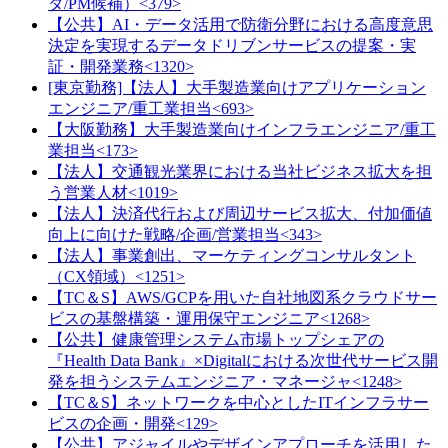
ダ/PM候補）<379>
【公共】AI・データ活用で防衛分野における高度意思
決定を実現するデータドリブンサービスの提案・実
証・開発業務<1320>
[東京勤務]【法人】大手製造業向けアプリケーション
エンジニア/重工業担当<693>
【大阪勤務】大手製造業向けインフラエンジニア/重工
業担当<173>
【法人】交通観光業界における当社ビジネス拡大を担
う営業人材<1019>
【法人】決済代行および周辺サービス拡大、付加価値
向上に向けた戦略/企画/営業担当<343>
【法人】事業創出、マーケティングコンサルタント
（CX領域）<1251>
【TC＆S】AWS/GCPを用いた自社地図系クラウドサー
ビスの基盤構築・運用保守エンジニア<1268>
【公共】健康管理システム市場トップシェアの
『Health Data Bank』×Digitalにおける次世代サービス開
発を担うシステムエンジニア・マネージャ<1248>
【TC＆S】ネットワークを中心としたITインフラサー
ビスの企画・開発<129>
【公共】アジャイルやデザインアプローチを活用した