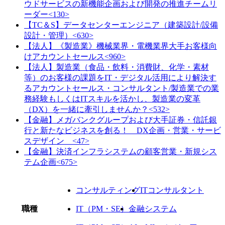
ウドサービスの新機能企画および開発の推進チームリ
ーダー<130>
【TC＆S】データセンターエンジニア（建築設計/設備
設計・管理）<630>
【法人】《製造業》機械業界・電機業界大手お客様向
けアカウントセールス<960>
【法人】製造業（食品・飲料・消費財、化学・素材
等）のお客様の課題をIT・デジタル活用により解決す
るアカウントセールス・コンサルタント/製造業での業
務経験もしくはITスキルを活かし、製造業の変革
（DX）を一緒に牽引しませんか？<532>
【金融】メガバンクグループおよび大手証券・信託銀
行と新たなビジネスを創る！ DX企画・営業・サービ
スデザイン <47>
【金融】決済インフラシステムの顧客営業・新規シス
テム企画<675>
コンサルティング
ITコンサルタント
職種
IT（PM・SE）
金融システム