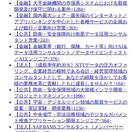
【金融】大手金融機関の市場系システムにおける新規
開発及び保守に関わる案件<1284>
【金融】国内最大シェア・最先端のインターネット／
アプリバンキングを中心とした各種サービスの企画お
よび銀行／企業向け営業<363>
【公共】防衛・安全保障向け衛星データ活用コンサル
タント営業<243>
【金融】金融業界（銀行、保険、カード等）向けAI＆
データ活用コンサルタント／データサイエンティスト
／AIエンジニア<376>
【法人】《成長率年約30％》NTTデータの注力オファ
リング。企業経営の根幹である会計・経営管理領域の
コンサルタントとして、あなたの経験を活かしてお客
様の業務改革に貢献しともに成長しませんか？<164>
【公共】防衛・安全保障領域の大規模インフラ開発・
プロジェクトマネジメント<1096>
【公共】宇宙・デジタルツイン領域の新規サービスの
提案・実証実験・開発業務<1156>
【公共】中央省庁・司法法務領域のデジタルガバメン
ト推進アプリケーション開発エンジニア<564>
【法人】SAP BASISコンサルタント（メンバー/リー