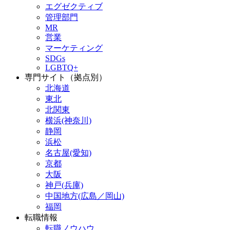
エグゼクティブ
管理部門
MR
営業
マーケティング
SDGs
LGBTQ+
専門サイト（拠点別）
北海道
東北
北関東
横浜(神奈川)
静岡
浜松
名古屋(愛知)
京都
大阪
神戸(兵庫)
中国地方(広島／岡山)
福岡
転職情報
転職ノウハウ