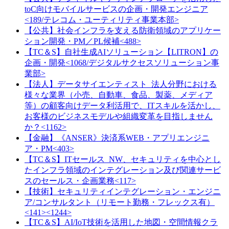
toC向けモバイルサービスの企画・開発エンジニア
<189/テレコム・ユーティリティ事業本部>
【公共】社会インフラを支える防衛領域のアプリケー
ション開発・PM／PL候補<488>
【TC＆S】自社生成AIソリューション【LITRON】の
企画・開発<1068/デジタルサクセスソリューション事
業部>
【法人】データサイエンティスト_法人分野における
様々な業界（小売、自動車、食品、製薬、メディア
等）の顧客向けデータ利活用で、ITスキルを活かし、
お客様のビジネスモデルや組織変革を目指しません
か？<1162>
【金融】《ANSER》決済系WEB・アプリエンジニ
ア・PM<403>
【TC＆S】ITセールス_NW、セキュリティを中心とし
たインフラ領域のインテグレーション及び関連サービ
スのセールス・企画業務<117>
【技術】セキュリティインテグレーション・エンジニ
ア/コンサルタント（リモート勤務・フレックス有）
<141><1244>
【TC＆S】AI/IoT技術を活用した地図・空間情報クラ