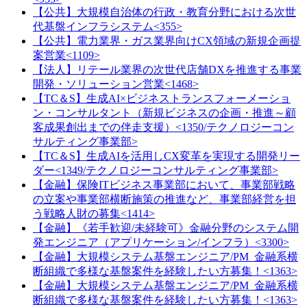
【公共】大規模自治体の行政・教育分野における次世
代基盤インフラシステム<355>
【公共】電力業界・ガス業界向けCX領域の新規企画提
案営業<1109>
【法人】リテール業界の次世代店舗DXを推進する事業
開発・ソリューション営業<1468>
【TC＆S】生成AI×ビジネストランスフォーメーショ
ン・コンサルタント（新規ビジネスの企画・推進～顧
客成果創出までの伴走支援）<1350/テクノロジーコン
サルティング事業部>
【TC＆S】生成AIを活用しCX変革を実現する開発リー
ダー<1349/テクノロジーコンサルティング事業部>
【金融】保険ITビジネス事業部において、事業部戦略
の立案や事業部横断施策の推進など、事業部経営を担
う戦略人財の募集<1414>
【金融】《若手歓迎/未経験可》金融分野のシステム開
発エンジニア（アプリケーション/インフラ）<3300>
【金融】大規模システム基盤エンジニア/PM_金融系横
断組織で多様な基盤案件を経験したい方募集！<1363>
【金融】大規模システム基盤エンジニア/PM_金融系横
断組織で多様な基盤案件を経験したい方募集！<1363>