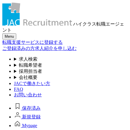
ハイクラス転職
エージェ
ント
Menu
転職支援サービスに登録する
ご登録済みの方
求人紹介を申し込む
求人検索
転職希望者
採用担当者
会社概要
JACで働きたい方
FAQ
お問い合わせ
保存済み
新規登録
Mypage