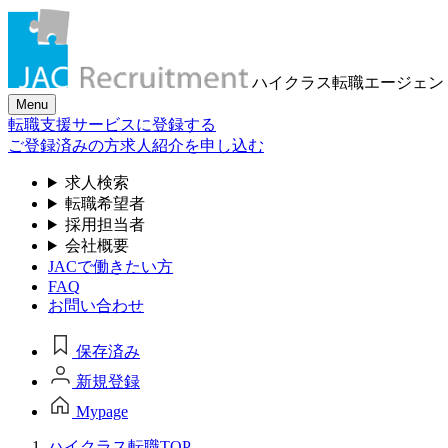
ハイクラス転職
エージェン
Menu
転職支援サービスに登録する
ご登録済みの方
求人紹介を申し込む
求人検索
転職希望者
採用担当者
会社概要
JACで働きたい方
FAQ
お問い合わせ
保存済み
新規登録
Mypage
ハイクラス転職TOP