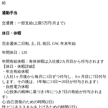
給
通勤手当
交通費：一部支給(上限5万円/月まで)
休日・休暇
完全週休二日制, 土, 日, 祝日, GW, 年末年始
年間休日：120
年間有給休暇：有休休暇は入社後2カ月目から付与されます
【休日・休暇詳細】
・年次有給休暇
（入社1ヶ月後から毎月に1日ずつ付与し、6ヶ月目に7日付与
します。その後は、1年毎に13日〜20日が付与されます）
・自然電力休暇
（心技体の精神に基づき1年につき7日の有給が付与されま
す）
心:自己啓発のための時間(2日)
技:ビジネススキルを上げるための時間(2日)