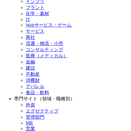
インフラ
プラント
化学・素材
IT
Webサービス・ゲーム
サービス
商社
流通・物流・小売
コンサルティング
医療（メディカル）
金融
建設
不動産
消費財
アパレル
食品・飲料
専門サイト（領域・職種別）
外資
エグゼクティブ
管理部門
MR
営業