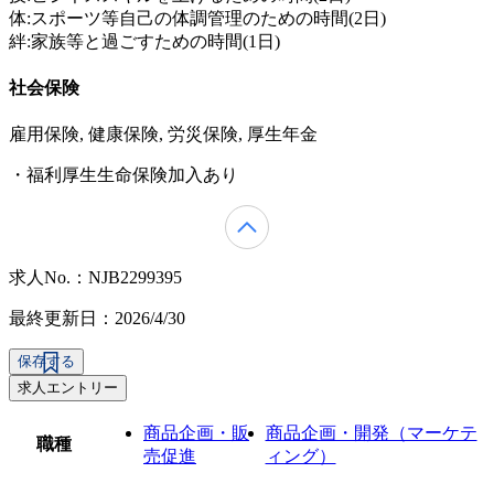
体:スポーツ等自己の体調管理のための時間(2日)
絆:家族等と過ごすための時間(1日)
社会保険
雇用保険, 健康保険, 労災保険, 厚生年金
・福利厚生生命保険加入あり
求人No.：NJB2299395
最終更新日：2026/4/30
保存する
求人エントリー
商品企画・販
商品企画・開発（マーケテ
職種
売促進
ィング）