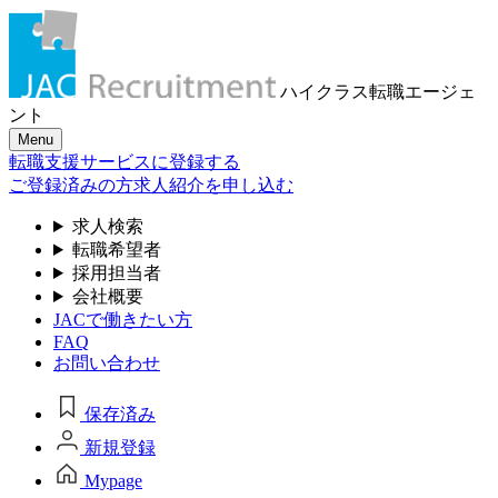
ハイクラス転職
エージェ
ント
Menu
転職支援サービスに登録する
ご登録済みの方
求人紹介を申し込む
求人検索
転職希望者
採用担当者
会社概要
JACで働きたい方
FAQ
お問い合わせ
保存済み
新規登録
Mypage