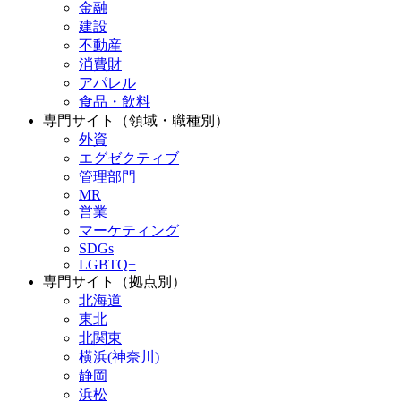
金融
建設
不動産
消費財
アパレル
食品・飲料
専門サイト（領域・職種別）
外資
エグゼクティブ
管理部門
MR
営業
マーケティング
SDGs
LGBTQ+
専門サイト（拠点別）
北海道
東北
北関東
横浜(神奈川)
静岡
浜松