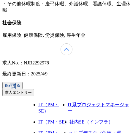
・その他休暇制度：慶弔休暇、介護休暇、看護休暇、生理休
暇
社会保険
雇用保険, 健康保険, 労災保険, 厚生年金
求人No.：NJB2292978
最終更新日：2025/4/9
保存する
求人エントリー
IT（PM・
IT系プロジェクトマネージャ
SE）
ー
IT（PM・SE）
社内SE（インフラ）
IT（PM・
ヘルプデスク（保守・運