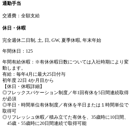
通勤手当
交通費：全額支給
休日・休暇
完全週休二日制, 土, 日, GW, 夏季休暇, 年末年始
年間休日：125
年間有給休暇：※有休休暇日数については入社時期により変
動します。
有給：毎年4月に最大25日付与
初年度 22日 4か月目から
【休日・休暇詳細】
◎フレックスバケーション制度／年1回有休を5日間連続取得
が必須
◎半日・時間単位有休制度／有休を半日または１時間単位で
取得可
◎リフレッシュ休暇／積み立てた有休を、35歳時に10日間、
45歳・55歳時に20日間連続で取得可能