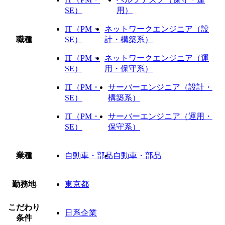
SE）
用）
IT（PM・
ネットワークエンジニア（設
職種
SE）
計・構築系）
IT（PM・
ネットワークエンジニア（運
SE）
用・保守系）
IT（PM・
サーバーエンジニア（設計・
SE）
構築系）
IT（PM・
サーバーエンジニア（運用・
SE）
保守系）
業種
自動車・部品
自動車・部品
勤務地
東京都
こだわり
日系企業
条件