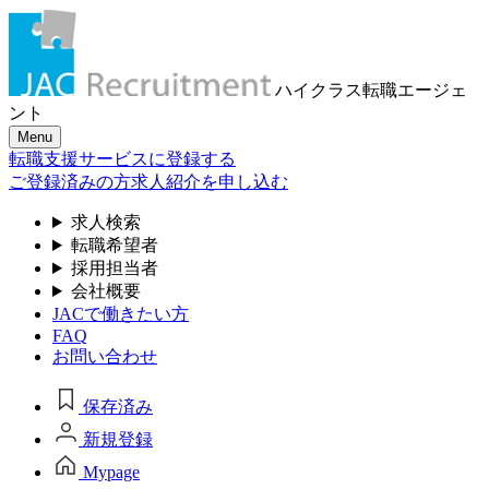
ハイクラス転職
エージェ
ント
Menu
転職支援サービスに登録する
ご登録済みの方
求人紹介を申し込む
求人検索
転職希望者
採用担当者
会社概要
JACで働きたい方
FAQ
お問い合わせ
保存済み
新規登録
Mypage