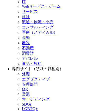
IT
Webサービス・ゲーム
サービス
商社
流通・物流・小売
コンサルティング
医療（メディカル）
金融
建設
不動産
消費財
アパレル
食品・飲料
専門サイト（領域・職種別）
外資
エグゼクティブ
管理部門
MR
営業
マーケティング
SDGs
LGBTQ+