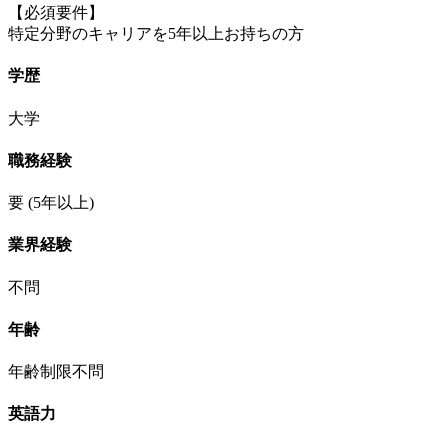
【必須要件】
特定分野のキャリアを5年以上お持ちの方
学歴
大学
職務経験
要
(5年以上)
業界経験
不問
年齢
年齢制限不問
英語力