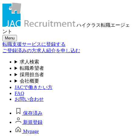
ハイクラス転職
エージェ
ント
Menu
転職支援サービスに登録する
ご登録済みの方
求人紹介を申し込む
求人検索
転職希望者
採用担当者
会社概要
JACで働きたい方
FAQ
お問い合わせ
保存済み
新規登録
Mypage