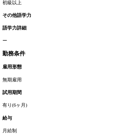
初級以上
その他語学力
語学力詳細
ー
勤務条件
雇用形態
無期雇用
試用期間
有り(6ヶ月)
給与
月給制