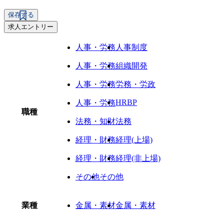
保存する
求人エントリー
人事・労務
人事制度
人事・労務
組織開発
人事・労務
労務・労政
HRBP
人事・労務
職種
法務・知財
法務
経理・財務
経理(上場)
経理・財務
経理(非上場)
その他
その他
業種
金属・素材
金属・素材