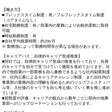
【働き方】
■フレックスタイム制度：有／フルフレックスタイム制度
（コアタイムなし）
■在宅勤務制度：有／部署内の業務により比較的柔軟に取得
可能
■時短勤務制度：有
■全社平均残業時間：約20h/月
※ 勤務地によって勤務時間等が異なる場合があります。
【キャリアパス：自律的キャリア形成推進】
■同社では、自律的キャリア形成の推進を行っており、自身
のキャリアを自分で見つけていく施策を進めております。社
内で他部署の一部業務を自ら兼務できるような社内副業制度
や、社内公募によるキャリアチャレンジ制度、また自社内の
事業部の業務内容の理解を深めるためのジョブフェスティバ
ル等、入社後のキャリアを自ら考え描いていく事を推し進め
ています。
■習熟度や評価、キャリアの観点から数年ごとに部内や他事
業部へのジョブローテーションも行っております。