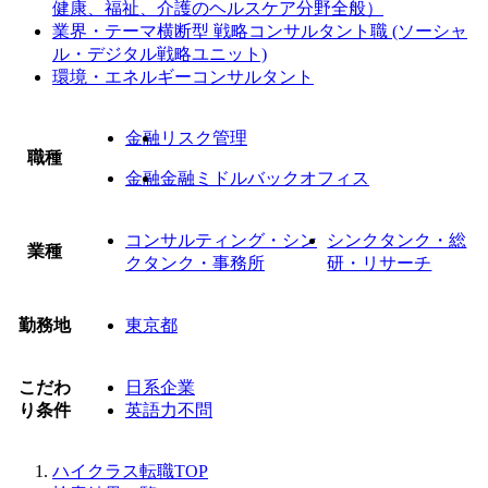
健康、福祉、介護のヘルスケア分野全般）
業界・テーマ横断型 戦略コンサルタント職 (ソーシャ
ル・デジタル戦略ユニット)
環境・エネルギーコンサルタント
金融
リスク管理
職種
金融
金融ミドルバックオフィス
コンサルティング・シン
シンクタンク・総
業種
クタンク・事務所
研・リサーチ
勤務地
東京都
こだわ
日系企業
り条件
英語力不問
ハイクラス転職TOP