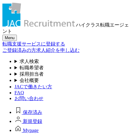
ハイクラス転職
エージェ
ント
Menu
転職支援サービスに登録する
ご登録済みの方
求人紹介を申し込む
求人検索
転職希望者
採用担当者
会社概要
JACで働きたい方
FAQ
お問い合わせ
保存済み
新規登録
Mypage