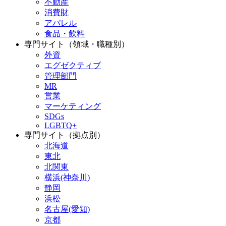
不動産
消費財
アパレル
食品・飲料
専門サイト（領域・職種別）
外資
エグゼクティブ
管理部門
MR
営業
マーケティング
SDGs
LGBTQ+
専門サイト（拠点別）
北海道
東北
北関東
横浜(神奈川)
静岡
浜松
名古屋(愛知)
京都