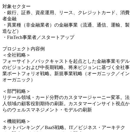
対象セクター
・銀行、証券、資産運用、リース、クレジットカード、消費
者金融
・異業種（非金融業者）の金融事業（流通、通信、運輸、製
造など）
・FinTech事業者／スタートアップ
プロジェクト内容例
＜全社戦略＞
フォーサイト／バックキャストを起点とした金融事業モデル
のビジョンおよび中長期戦略。将来ビジョンに基づく全社事
業ポートフォリオ戦略。新規事業戦略（オーガニック／イン
オーガニック）
＜部門戦略＞
リテール領域・カード分野のカスタマージャーニー変革。法
人領域の顧客役割期待の刷新。カスタマーインサイト視点か
らのウェルスマネジメント・モデルの刷新
＜機能戦略＞
ネットバンキング／BaaS戦略。IT／ビジネス・アーキテク