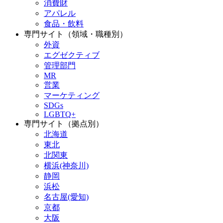
消費財
アパレル
食品・飲料
専門サイト（領域・職種別）
外資
エグゼクティブ
管理部門
MR
営業
マーケティング
SDGs
LGBTQ+
専門サイト（拠点別）
北海道
東北
北関東
横浜(神奈川)
静岡
浜松
名古屋(愛知)
京都
大阪