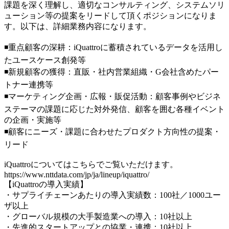
課題を深く理解し、適切なコンサルティング、システムソリ
ューション等の提案をリードして頂くポジションになりま
す。以下は、詳細業務内容になります。
◾️重点顧客の深耕：iQuattroに蓄積されているデータを活用し
たユースケース創発等
◾️新規顧客の獲得：直販・社内営業組織・G会社含めたパー
トナー連携等
◾️マーケティング企画・広報・販促活動：顧客事例やビジネ
ステーマの課題に応じた対外発信、顧客を囲む各種イベント
の企画・実施等
◾️顧客にニーズ・課題に合わせたプロダクト方向性の提案・
リード
iQuattroについてはこちらでご覧いただけます。
https://www.nttdata.com/jp/ja/lineup/iquattro/
【iQuattroの導入実績】
・サプライチェーンあたりの導入実績数：100社／1000ユー
ザ以上
・グローバル規模の大手製造業への導入：10社以上
・先進的スタートアップとの協業・連携：10社以上