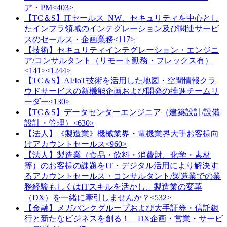
ア・PM<403>
【TC＆S】ITセールス_NW、セキュリティを中心とし
たインフラ領域のインテグレーション及び関連サービ
スのセールス・企画業務<117>
【技術】セキュリティインテグレーション・エンジニ
ア/コンサルタント（リモート勤務・フレックス有）
<141><1244>
【TC＆S】AI/IoT技術を活用した地図・空間情報クラ
ウドサービスの新機能企画および開発の推進チームリ
ーダー<130>
【TC＆S】データセンターエンジニア（建築設計/設備
設計・管理）<630>
【法人】《製造業》機械業界・電機業界大手お客様向
けアカウントセールス<960>
【法人】製造業（食品・飲料・消費財、化学・素材
等）のお客様の課題をIT・デジタル活用により解決す
るアカウントセールス・コンサルタント/製造業での業
務経験もしくはITスキルを活かし、製造業の変革
（DX）を一緒に牽引しませんか？<532>
【金融】メガバンクグループおよび大手証券・信託銀
行と新たなビジネスを創る！ DX企画・営業・サービ