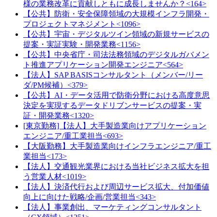
様の業務改革に貢献しともに成長しませんか？<164>
【公共】防衛・安全保障領域の大規模インフラ開発・
プロジェクトマネジメント<1096>
【公共】宇宙・デジタルツイン領域の新規サービスの
提案・実証実験・開発業務<1156>
【公共】中央省庁・司法法務領域のデジタルガバメン
ト推進アプリケーション開発エンジニア<564>
【法人】SAP BASISコンサルタント（メンバー/リー
ダ/PM候補）<379>
【公共】AI・データ活用で防衛分野における高度意思
決定を実現するデータドリブンサービスの提案・実
証・開発業務<1320>
[東京勤務]【法人】大手製造業向けアプリケーション
エンジニア/重工業担当<693>
【大阪勤務】大手製造業向けインフラエンジニア/重工
業担当<173>
【法人】交通観光業界における当社ビジネス拡大を担
う営業人材<1019>
【法人】決済代行および周辺サービス拡大、付加価値
向上に向けた戦略/企画/営業担当<343>
【法人】事業創出、マーケティングコンサルタント