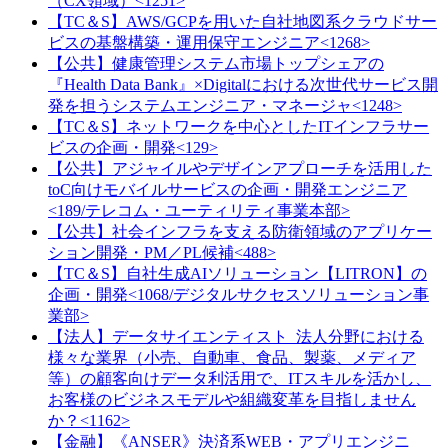
（CX領域）<1251>
【TC＆S】AWS/GCPを用いた自社地図系クラウドサー
ビスの基盤構築・運用保守エンジニア<1268>
【公共】健康管理システム市場トップシェアの
『Health Data Bank』×Digitalにおける次世代サービス開
発を担うシステムエンジニア・マネージャ<1248>
【TC＆S】ネットワークを中心としたITインフラサー
ビスの企画・開発<129>
【公共】アジャイルやデザインアプローチを活用した
toC向けモバイルサービスの企画・開発エンジニア
<189/テレコム・ユーティリティ事業本部>
【公共】社会インフラを支える防衛領域のアプリケー
ション開発・PM／PL候補<488>
【TC＆S】自社生成AIソリューション【LITRON】の
企画・開発<1068/デジタルサクセスソリューション事
業部>
【法人】データサイエンティスト_法人分野における
様々な業界（小売、自動車、食品、製薬、メディア
等）の顧客向けデータ利活用で、ITスキルを活かし、
お客様のビジネスモデルや組織変革を目指しません
か？<1162>
【金融】《ANSER》決済系WEB・アプリエンジニ