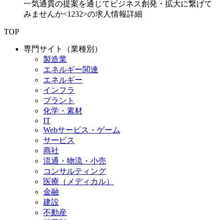
一気通貫の提案を通じてビジネス創発・拡大に繋げて
みませんか<1232>の求人情報詳細
TOP
専門サイト（業種別）
製造業
エネルギー関連
エネルギー
インフラ
プラント
化学・素材
IT
Webサービス・ゲーム
サービス
商社
流通・物流・小売
コンサルティング
医療（メディカル）
金融
建設
不動産