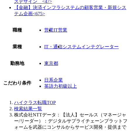
スデザイン <47>
【金融】決済インフラシステムの顧客営業・新規シス
テム企画<675>
職種
営業
IT営業
業種
IT・通信
システムインテグレーター
勤務地
東京都
日系企業
こだわり条件
英語力初級以上
ハイクラス転職TOP
検索結果一覧
株式会社NTTデータ：【法人】セールス（マネージャ
ー/リーダー）：デジタルサプライチェーンプラットフ
ォームを武器にコンサルからサービス開発・提供まで