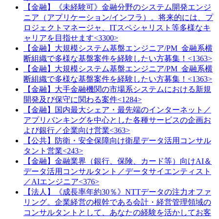
【金融】《未経験可》金融分野のシステム開発エンジ
ニア（アプリケーション/インフラ）。将来的には、プ
ロジェクトマネージャ、ITスペシャリスト等多様なキ
ャリアを目指せます<3300>
【金融】大規模システム基盤エンジニア/PM_金融系横
断組織で多様な基盤案件を経験したい方募集！<1363>
【金融】大規模システム基盤エンジニア/PM_金融系横
断組織で多様な基盤案件を経験したい方募集！<1363>
【金融】大手金融機関の市場系システムにおける新規
開発及び保守に関わる案件<1284>
【金融】国内最大シェア・最先端のインターネット／
アプリバンキングを中心とした各種サービスの企画お
よび銀行／企業向け営業<363>
【公共】防衛・安全保障向け衛星データ活用コンサル
タント営業<243>
【金融】金融業界（銀行、保険、カード等）向けAI＆
データ活用コンサルタント／データサイエンティスト
／AIエンジニア<376>
【法人】《成長率年約30％》NTTデータの注力オファ
リング。企業経営の根幹である会計・経営管理領域の
コンサルタントとして、あなたの経験を活かしてお客