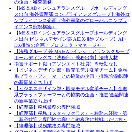
の企画・審査業務
【MS＆ADインシュアランスグループホールディング
ス出向 海外管理部 コンプライアンスグループ】海外コ
ンプライアンス企画（海外事業のグローバルコンプラ
イアンス態勢構築）
【MS＆ADインシュアランスグループホールディング
ス出向 ビジネスデザイン部 AIDX推進グループ】AI・
DX推進の企画／プロジェクトマネージャー
【法務グループ 兼 MS＆ADインシュアランスグループ
ホールディングス（法務部）兼務出向】法務人材
損害サポート職（アソシエイト社員）※転勤なし
【ビジネスデザイン部・販売モデル変革チーム】金融
系プラットフォーマーとの協業の企画・推進/金融関連
の新事業立ち上げ
【ビジネスデザイン部・販売モデル変革チーム】金融
系プラットフォーマーとの協業の企画・推進/金融関連
の新事業立ち上げ
【経理部】税務業務の専門領域
【経理部】税務（スタッフクラス）～税務未経験・第
二新卒歓迎／専門性の高い金融税務に挑戦したい方～
【経理部】税務業務の専門領域
グローバル人事制度創設担当【人事部 海外人事チー