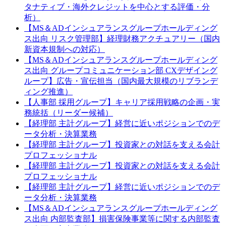
タナティブ・海外クレジットを中心とする評価・分
析）
【MS＆ADインシュアランスグループホールディング
ス出向 リスク管理部】経理財務アクチュアリー（国内
新資本規制への対応）
【MS＆ADインシュアランスグループホールディング
ス出向 グループコミュニケーション部 CXデザイング
ループ】広告・宣伝担当（国内最大規模のリブランデ
ィング推進）
【人事部 採用グループ】キャリア採用戦略の企画・実
務統括（リーダー候補）
【経理部 主計グループ】経営に近いポジションでのデ
ータ分析・決算業務
【経理部 主計グループ】投資家との対話を支える会計
プロフェッショナル
【経理部 主計グループ】投資家との対話を支える会計
プロフェッショナル
【経理部 主計グループ】経営に近いポジションでのデ
ータ分析・決算業務
【MS＆ADインシュアランスグループホールディング
ス出向 内部監査部】損害保険事業等に関する内部監査