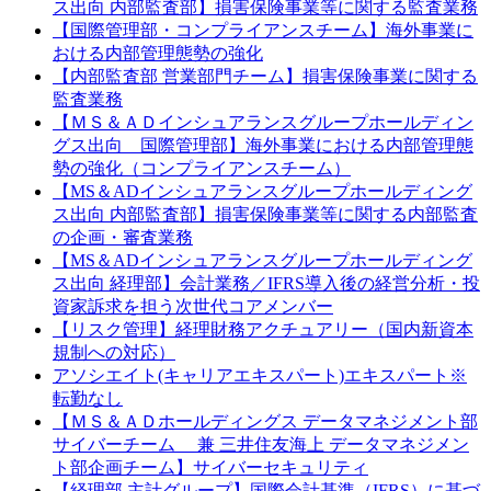
ス出向 内部監査部】損害保険事業等に関する監査業務
【国際管理部・コンプライアンスチーム】海外事業に
おける内部管理態勢の強化
【内部監査部 営業部門チーム】損害保険事業に関する
監査業務
【ＭＳ＆ＡＤインシュアランスグループホールディン
グス出向 国際管理部】海外事業における内部管理態
勢の強化（コンプライアンスチーム）
【MS＆ADインシュアランスグループホールディング
ス出向 内部監査部】損害保険事業等に関する内部監査
の企画・審査業務
【MS＆ADインシュアランスグループホールディング
ス出向 経理部】会計業務／IFRS導入後の経営分析・投
資家訴求を担う次世代コアメンバー
【リスク管理】経理財務アクチュアリー（国内新資本
規制への対応）
アソシエイト(キャリアエキスパート)エキスパート※
転勤なし
【ＭＳ＆ＡＤホールディングス データマネジメント部
サイバーチーム 兼 三井住友海上 データマネジメン
ト部企画チーム】サイバーセキュリティ
【経理部 主計グループ】国際会計基準（IFRS）に基づ