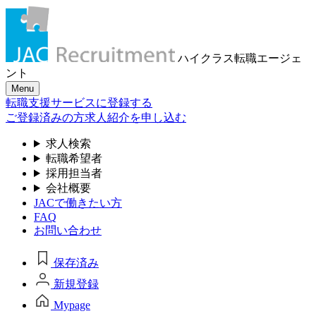
ハイクラス転職
エージェ
ント
Menu
転職支援サービスに登録する
ご登録済みの方
求人紹介を申し込む
求人検索
転職希望者
採用担当者
会社概要
JACで働きたい方
FAQ
お問い合わせ
保存済み
新規登録
Mypage