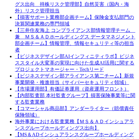
グス出向 持株リスク管理部】自然災害（国内・海
外）リスク管理担当
【損害サポート業務部企画チーム】保険金支払部門の
決算関連業務の専門領域
【三井住友海上 コンプライアンス部情報管理チーム
兼 ＭＳ＆ＡＤホールディングス データマネジメント
部企画チーム】情報管理、情報セキュリティ等の担当
者
【ビジネスデザイン部AIインフィニティラボ】ビジネ
ススタイル大変革の実現に向けた生成AI活用に関する
プロジェクトマネージャー・Techリード
【ビジネスデザイン部アライアンス第二チーム】新規
事業開発・推進担当（サイバーセキュリティ領域）
【市場運用部】有価証券運用（資産運用フロント）
【内部監査部 本社監査グループ】損害保険事業等に関
する監査業務
【コマーシャル商品部】アンダーライター（賠償責任
保険領域）
海外事業における監査業務【ＭＳ＆ＡＤインシュアラ
ンスグループホールディングス出向】
【MS＆ADインシュアランスグループホールディング