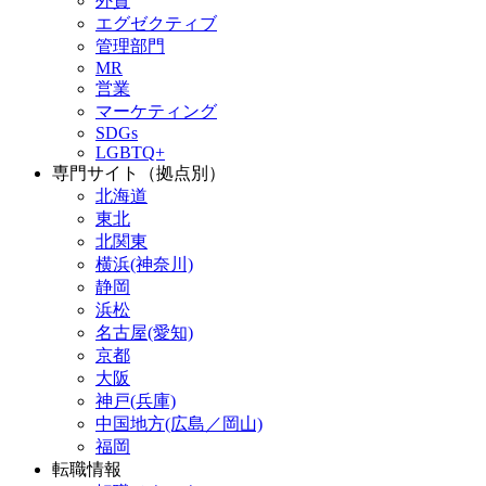
外資
エグゼクティブ
管理部門
MR
営業
マーケティング
SDGs
LGBTQ+
専門サイト（拠点別）
北海道
東北
北関東
横浜(神奈川)
静岡
浜松
名古屋(愛知)
京都
大阪
神戸(兵庫)
中国地方(広島／岡山)
福岡
転職情報