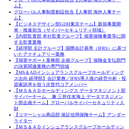
ム】
グローバル人事制度創設担当【人事部 海外人事チー
ム】
【ビジネスデザイン部GDH東京チーム】新規事業開
発・推進担当（サイバーセキュリティ領域）
【内部監査部 本社監査グループ】損害保険事業等に関
する監査業務
【経理部 主計グループ】国際会計基準（IFRS）に基づ
いたアクチュアリー業務
【損害サポート業務部 企画グループ】保険金支払部門
の決算関連業務の専門領域
【MS＆ADインシュアランスグループホールディング
ス出向 経理部】会計業務／IFRS導入後の経営分析・投
資家訴求を担う次世代コアメンバー
【ＭＳ＆ＡＤホールディングス データマネジメント部
サイバーチーム 兼 三井住友海上 データマネジメン
ト部企画チーム】グローバルサイバーセキュリティ人
財
【コマーシャル商品部 保証信用保険チーム】アンダー
ライター
【ＭＳ＆ＡＤインシュアランスグループホールディン