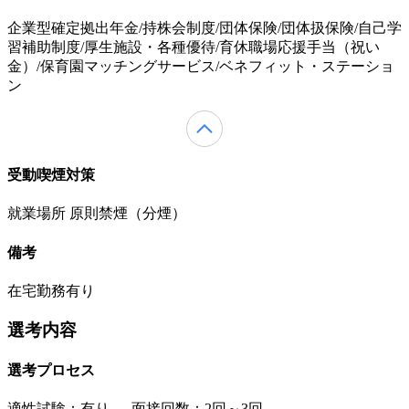
企業型確定拠出年金/持株会制度/団体保険/団体扱保険/自己学
習補助制度/厚生施設・各種優待/育休職場応援手当（祝い
金）/保育園マッチングサービス/ベネフィット・ステーショ
ン
受動喫煙対策
就業場所 原則禁煙（分煙）
備考
在宅勤務有り
選考内容
選考プロセス
適性試験：
有り
、
面接回数：2回～3回