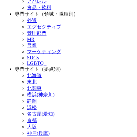
アパレル
食品・飲料
専門サイト（領域・職種別）
外資
エグゼクティブ
管理部門
MR
営業
マーケティング
SDGs
LGBTQ+
専門サイト（拠点別）
北海道
東北
北関東
横浜(神奈川)
静岡
浜松
名古屋(愛知)
京都
大阪
神戸(兵庫)