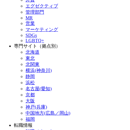
エグゼクティブ
管理部門
MR
営業
マーケティング
SDGs
LGBTQ+
専門サイト（拠点別）
北海道
東北
北関東
横浜(神奈川)
静岡
浜松
名古屋(愛知)
京都
大阪
神戸(兵庫)
中国地方(広島／岡山)
福岡
転職情報