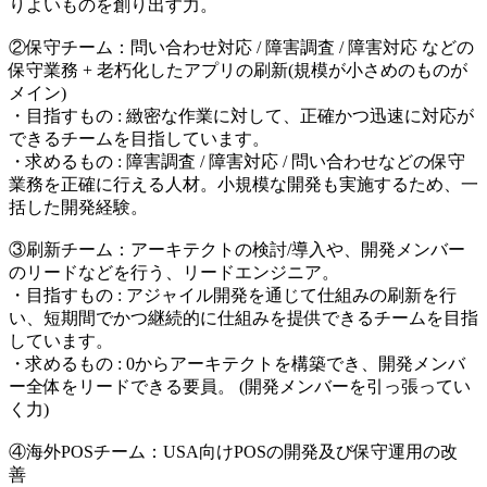
りよいものを創り出す力。
②保守チーム：問い合わせ対応 / 障害調査 / 障害対応 などの
保守業務 + 老朽化したアプリの刷新(規模が小さめのものが
メイン)
・目指すもの : 緻密な作業に対して、正確かつ迅速に対応が
できるチームを目指しています。
・求めるもの : 障害調査 / 障害対応 / 問い合わせなどの保守
業務を正確に行える人材。小規模な開発も実施するため、一
括した開発経験。
③刷新チーム：アーキテクトの検討/導入や、開発メンバー
のリードなどを行う、リードエンジニア。
・目指すもの : アジャイル開発を通じて仕組みの刷新を行
い、短期間でかつ継続的に仕組みを提供できるチームを目指
しています。
・求めるもの : 0からアーキテクトを構築でき、開発メンバ
ー全体をリードできる要員。 (開発メンバーを引っ張ってい
く力)
④海外POSチーム：USA向けPOSの開発及び保守運用の改
善