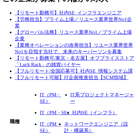
【リモート勤務可】社内SE_インフラエンジニア
【労務担当】プライム上場／リユース業界世界No1企
業
【グローバル法務】リユース業界No1／プライム上場
企業
【業務オペレーションの改善担当】リユース業界世界
No1を目指す当社で、未来のキーパーソンを募集
【リモート勤務可/東京・名古屋】オフプライスストア
「Luck Rack」の雑貨バイヤー
【フルリモート/全国応募可】社内SE_情報システム課
【フルリモート可能】IT企画推進担当【SCM領域】
IT（PM・
IT系プロジェクトマネージャ
SE）
ー
IT（PM・SE）
社内SE（インフラ）
職種
IT（PM・
ネットワークエンジニア（設
SE）
計・構築系）