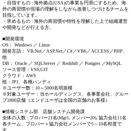
・目指すもの : 海外拠点(USA)の事業を円滑にするため、海
外の商習慣や現場の理解をしながら改善しつづけるチームを
目指しています。
・求めるもの : 海外の商習慣や特性を理解した上で組織運営
や開発などが行える方。
■開発環境
OS： Windows ／ Linux
開発言語： VB.Net／ASP.Net／C#／VB6／ACCESS／PHP、
他
DB： Oracle ／ SQLServer ／ Redshift ／ Postgres ／MySQL
ソース管理：VSS,GIT
クラウド：AWS
他：JP1、各種ハンディ
※ユーザー数：10～5000名弱規模
※対象ユーザー：当ホールディングス、各事業会社、グルー
プ1800店舗（エンドユーザは全国の店舗のお客様）
■情報システム部 店舗システム開発課
全体の人数 : プロパー21名(Mgr1, メンバー20), 協力会社11名
各チーム、プロパー＋協力会社メンバーで5～10名程度で
す。