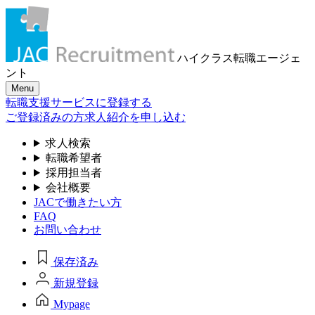
ハイクラス転職
エージェ
ント
Menu
転職支援サービスに登録する
ご登録済みの方
求人紹介を申し込む
求人検索
転職希望者
採用担当者
会社概要
JACで働きたい方
FAQ
お問い合わせ
保存済み
新規登録
Mypage