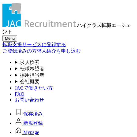
ハイクラス転職
エージェ
ント
Menu
転職支援サービスに登録する
ご登録済みの方
求人紹介を申し込む
求人検索
転職希望者
採用担当者
会社概要
JACで働きたい方
FAQ
お問い合わせ
保存済み
新規登録
Mypage