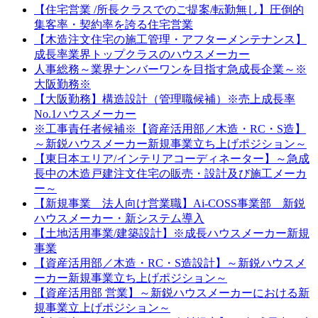
【住宅営業 /所長クラスでのご提案/転勤無し】圧倒的
集客率・契約率を誇る住宅営業
【木造注文住宅の施工管理・アフターメンテナンス】
成長率業界トップクラスのハウスメーカー
人事総務～業界ナンバーワンを目指す急成長企業～※
大阪勤務※
【大阪勤務】構造設計（管理職候補）※売上成長率
No.1ハウスメーカー
※工事責任者候補※【資産活用部／木造・RC・S造】
～新鋭ハウスメーカー新規事業立ち上げポジション～
【東日本エリア/インテリアコーディネーター】～急成
長中の木造戸建注文住宅の販売・設計及び施工メーカ
ー～
【新規事業 法人向け営業職】Ai-COSS事業部 新鋭
ハウスメーカー・新システム導入
【土地活用事業/建築設計】※成長ハウスメーカー新規
事業
【資産活用部／木造・RC・S造設計】～新鋭ハウスメ
ーカー新規事業立ち上げポジション～
【資産活用部 営業】～新鋭ハウスメーカーにおける新
規事業立上げポジション～