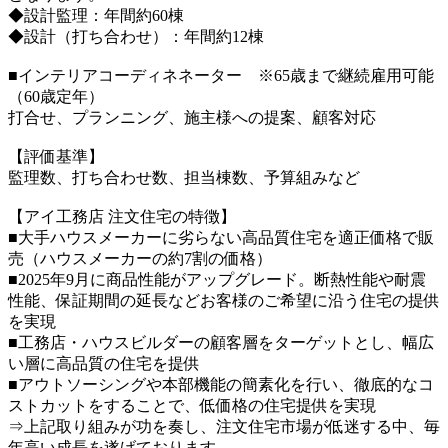
◆設計監理：年間約60棟
◆設計（打ち合わせ）：年間約12棟
■インテリアコーディネネーター ※65歳まで継続雇用可能
（60歳定年）
打合せ、プランニング、施主様への提案、顧客対応
【評価基準】
監理数、打ち合わせ数、担当棟数、予算組みなど
【アイ工務店 注文住宅の特徴】
■大手ハウスメーカーに劣らない高品質住宅を適正価格で販
売（ハウスメーカーの約7割の価格）
■2025年9月に商品性能がアップグレード。断熱性能や耐震
性能、保証期間の延長などお客様のご希望に沿う住宅の提供
を実現
■工務店・ハウスビルダーの顧客層をターゲットとし、幅広
い層に高品質の住宅を提供
■アウトソーシングや本部機能の簡素化を行い、徹底的なコ
ストカットをすることで、低価格の住宅提供を実現
⇒上記取り組みが功を奏し、注文住宅市場が低迷する中、毎
年高い成長を遂げております。