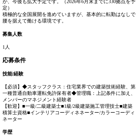
が、今後も拡大予定です。（2026年6月末までに330拠点を予
定）
積極的な全国展開を進めていますが、基本的に転勤はなしで
腰を据えて働ける環境です。
募集人数
1人
応募条件
技能/経験
【必須】◆スタッフクラス：住宅業界での建築技術経験、第
一種普通自動車運転免許保有者◆管理職：上記条件に加え、
メンバーのマネジメント経験者
【歓迎】■一級/二級建築士■1級/2級建築施工管理技士■建築
積算士資格■インテリアコーディネネーター/カラーコーディ
ネーター
学歴