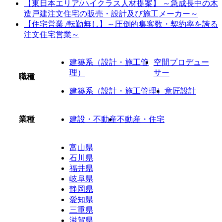
【東日本エリア/ハイクラス人材提案】 ～急成長中の木
造戸建注文住宅の販売・設計及び施工メーカー～
【住宅営業 /転勤無し】～圧倒的集客数・契約率を誇る
注文住宅営業～
建築系（設計・施工管
空間プロデュー
理）
サー
職種
建築系（設計・施工管理）
意匠設計
業種
建設・不動産
不動産・住宅
富山県
石川県
福井県
岐阜県
静岡県
愛知県
三重県
滋賀県