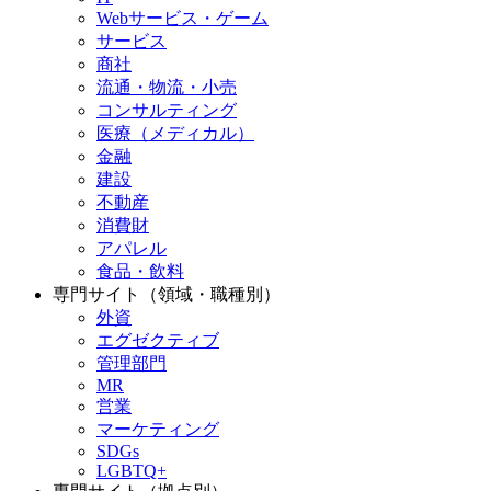
Webサービス・ゲーム
サービス
商社
流通・物流・小売
コンサルティング
医療（メディカル）
金融
建設
不動産
消費財
アパレル
食品・飲料
専門サイト（領域・職種別）
外資
エグゼクティブ
管理部門
MR
営業
マーケティング
SDGs
LGBTQ+