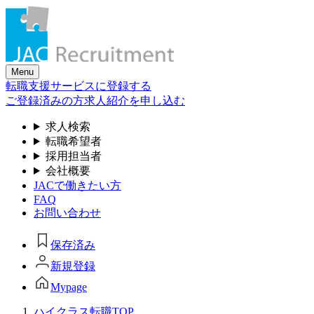
Skip
to
the
content
Menu
転職支援サービスに登録する
ご登録済みの方
求人紹介を申し込む
求人検索
転職希望者
採用担当者
会社概要
JACで働きたい方
FAQ
お問い合わせ
保存済み
新規登録
Mypage
ハイクラス転職TOP