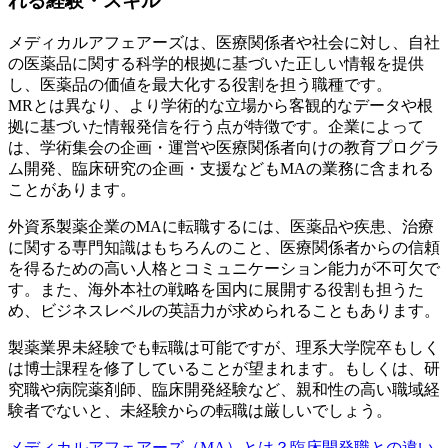
れる経験・スキル
メディカルアフェアーズは、医療関係者や社会に対し、自社
の医薬品に関する科学的根拠に基づいた正しい情報を提供
し、医薬品の価値を最大化する役割を担う職種です。
MRとは異なり、より学術的な立場から客観的なデータや根
拠に基づいた情報発信を行う点が特徴です。企業によって
は、学術集会の企画・運営や医療関係者向けの教育プログラ
ム開発、臨床研究の企画・支援などもMAの業務に含まれる
ことがあります。
外資系製薬企業のMAに転職するには、医薬品や疾患、治療
に関する専門知識はもちろんのこと、医療関係者からの信頼
を得るための高い人格とコミュニケーション能力が不可欠で
す。また、海外本社の戦略を国内に展開する役割も担うた
め、ビジネスレベルの英語力が求められることもあります。
製薬業界未経験でも転職は可能ですが、理系大学院卒もしく
は博士課程を修了していることが望まれます。もしくは、研
究職や病院薬剤師、臨床開発経験など、親和性の高い職域経
験者でないと、未経験からの転職は厳しいでしょう。
メディカルアフェアーズ（MA）とは？臨床開発職との違い