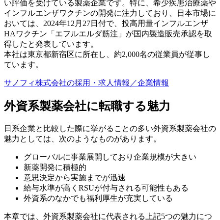
い評価を受けている製薬企業です。特に、希少疾患治療薬や
インフルエンザワクチンの開発に注力しており、日本市場に
おいては、2024年12月27日付で、投高用量インフルエンザ
HAワクチン「エフルエルダ筋注」が国内製造販売承認を取
得したと発表しています。
本社は東京都新宿区に所在し、約2,000名の従業員が従事し
ています。
サノフィ株式会社の採用・求人情報／企業情報
外資系製薬会社に転職する魅力
日系企業と比較した際に挙がることの多い外資系製薬会社の
魅力としては、次のようなものがあります。
グローバルに事業展開しており企業規模が大きい
新薬開発に積極的
意思決定から実施までが迅速
給与水準が高くRSUが付与される可能性もある
外資系のなかでも福利厚生が充実している
本章では、外資系製薬会社に代表される上記5つの魅力につ