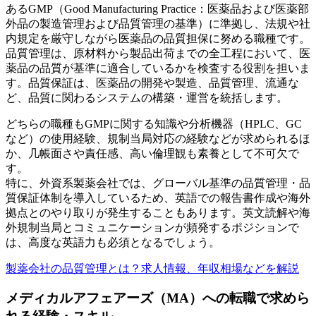
あるGMP（Good Manufacturing Practice：医薬品および医薬部
外品の製造管理および品質管理の基準）に準拠し、法規や社
内規定を厳守しながら医薬品の品質担保に努める職種です。
品質管理は、原材料から製品出荷までの全工程において、医
薬品の品質が基準に適合しているかを検査する役割を担いま
す。品質保証は、医薬品の開発や製造、品質管理、流通な
ど、品質に関わるシステムの構築・運営を統括します。
どちらの職種もGMPに関する知識や分析機器（HPLC、GC
など）の使用経験、規制当局対応の経験などが求められるほ
か、几帳面さや責任感、高い倫理観も素養として不可欠で
す。
特に、外資系製薬会社では、グローバル基準の品質管理・品
質保証体制を導入しているため、英語での報告書作成や海外
拠点とのやり取りが発生することもあります。英文読解や海
外規制当局とコミュニケーションが頻発するポジションで
は、高度な英語力も必須となるでしょう。
製薬会社の品質管理とは？求人情報、年収相場などを解説
メディカルアフェアーズ（MA）への転職で求めら