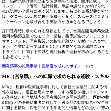
は、臨床試験計画の立案や医療機関の選定、臨床試験モニタ
リング、データ管理・統計解析、承認申請などが挙げられ、
臨床試験の全過程に深く関与します。特に外資系製薬会社で
は、グローバル治験に携わる機会が多く、スムーズにコミュ
ニケーションを取り合える英語力が必須となるでしょう。
採用選考時に求められる経験としては、医薬品開発業務受託
機関や製薬企業でのモニター業務、臨床試験のプロジェクト
マネジメント、医療機関との折衝経験などが挙げられます。
また、企業によってはICH-GCP（国際的な臨床試験のガイ
ドライン）に関する知識や統計解析の理解が求められること
もあるでしょう。
開発薬事の転職事情｜難易度や成功のポイントとは
MR（営業職）への転職で求められる経験・スキル
MRは、医師や医療従事者に対して自社の医薬品に関する情
報を提供し、適正使用をサポートする役割を担います。MR
の業務は、担当地域内の医療機関や薬局を訪問し、医師や薬
剤師などの医療従事者に対して、医薬品の効能効果や安全性
に関する情報、疾患に関する学術的な情報などの提供に努め