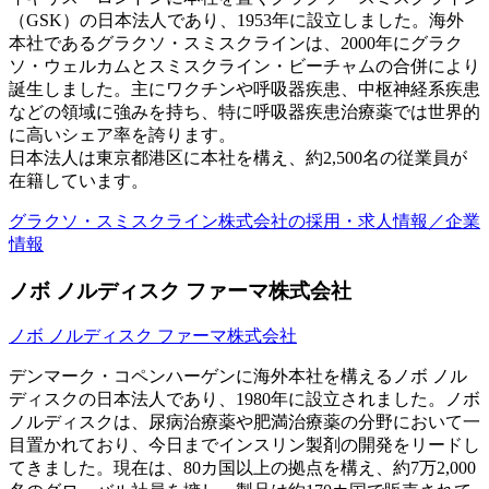
（GSK）の日本法人であり、1953年に設立しました。海外
本社であるグラクソ・スミスクラインは、2000年にグラク
ソ・ウェルカムとスミスクライン・ビーチャムの合併により
誕生しました。主にワクチンや呼吸器疾患、中枢神経系疾患
などの領域に強みを持ち、特に呼吸器疾患治療薬では世界的
に高いシェア率を誇ります。
日本法人は東京都港区に本社を構え、約2,500名の従業員が
在籍しています。
グラクソ・スミスクライン株式会社の採用・求人情報／企業
情報
ノボ ノルディスク ファーマ株式会社
ノボ ノルディスク ファーマ株式会社
デンマーク・コペンハーゲンに海外本社を構えるノボ ノル
ディスクの日本法人であり、1980年に設立されました。ノボ
ノルディスクは、尿病治療薬や肥満治療薬の分野において一
目置かれており、今日までインスリン製剤の開発をリードし
てきました。現在は、80カ国以上の拠点を構え、約7万2,000