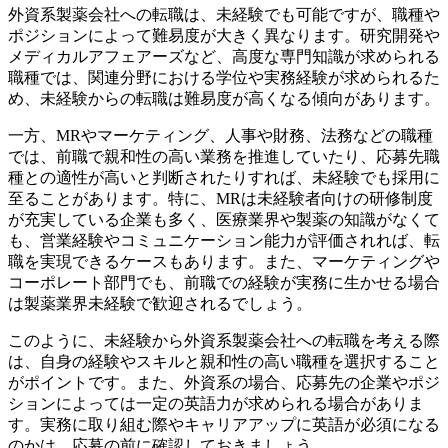
外資系製薬会社への転職は、未経験でも可能ですが、職種や
ポジションによって難易度が大きく異なります。研究開発や
メディカルアフェアーズなど、高度な専門知識が求められる
職種では、関連分野における学位や実務経験が求められるた
め、未経験からの転職は難易度が高くなる傾向があります。
一方、MRやマーケティング、人事や財務、法務などの職種
では、前職で親和性の高い業務を推進していたり、応募先職
種との適性が高いと判断されたりすれば、未経験でも採用に
至ることがあります。特に、MRは未経験者向けの研修制度
が充実している企業も多く、医療業界や製薬の知識がなくて
も、営業経験やコミュニケーション能力が評価されれば、転
職を実現できるケースもあります。また、マーケティングや
コーポレート部門でも、前職での経験が実務に生かせる場合
は製薬業界未経験で歓迎されるでしょう。
このように、未経験から外資系製薬会社への転職を考える際
は、自身の経験やスキルと親和性の高い職種を選択すること
がポイントです。また、外資系の場合、応募先の企業やポジ
ションによっては一定の英語力が求められる場合がありま
す。実務に取り組む際やキャリアアップに英語が必須になる
のかは、応募の前に確認しておきましょう。