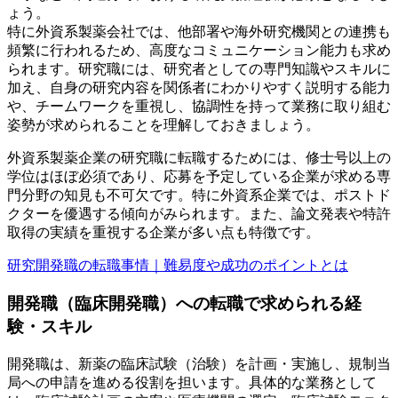
ょう。
特に外資系製薬会社では、他部署や海外研究機関との連携も
頻繁に行われるため、高度なコミュニケーション能力も求め
られます。研究職には、研究者としての専門知識やスキルに
加え、自身の研究内容を関係者にわかりやすく説明する能力
や、チームワークを重視し、協調性を持って業務に取り組む
姿勢が求められることを理解しておきましょう。
外資系製薬企業の研究職に転職するためには、修士号以上の
学位はほぼ必須であり、応募を予定している企業が求める専
門分野の知見も不可欠です。特に外資系企業では、ポストド
クターを優遇する傾向がみられます。また、論文発表や特許
取得の実績を重視する企業が多い点も特徴です。
研究開発職の転職事情｜難易度や成功のポイントとは
開発職（臨床開発職）への転職で求められる経
験・スキル
開発職は、新薬の臨床試験（治験）を計画・実施し、規制当
局への申請を進める役割を担います。具体的な業務として