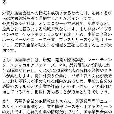
る
外資系製薬会社への転職を成功させるためには、応募する求
人の対象領域を深く理解することがポイントです。
外資系製薬会社は、オンコロジーや神経科学、免疫学など、
企業ごとに強みとする領域が異なります。また開発パイプラ
インやマーケットポジションなども違うため、事前に企業の
ホームページやニュース報道、プレスリリースなどをリサー
チし、応募先企業が注力する領域を正確に把握することが大
切です。
さらに製薬業界には、研究・開発や臨床試験、マーケティン
グ、メディカルアフェアーズ、MR、品質管理など多岐にわ
たる職種が存在し、それぞれの職種で求められる経験やスキ
ルが異なります。特に外資系企業は、成果主義の文化が浸透
しており即戦力が求められる傾向があるため、事前に自分の
経験やスキルがどの企業で評価されやすいのか、どの職種に
適しているのか、把握に努めることが必須となるでしょう。
また、応募先企業のIR情報はもちろん、製薬業界専門ニュー
スサイトや情報誌など、業界情報ソースを活用するのも一つ
の方法です。応募先企業の情報だけでなく、製薬業界全体の