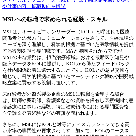
や仕事内容、転職動向を解説
MSLへの転職で求められる経験・スキル
MSLは、キーオピニオンリーダー（KOL）と呼ばれる医療
関係者との双方向コミュニケーションを通じて、医療現場の
ニーズを深く理解し、科学的根拠に基づいた医学情報を提供
する役割を担う専門職です。MAと混同されがちですが、
MSLの主な業務は、担当治療領域における最新医学知見や
臨床データをKOLに提供し、KOLから得たフィードバック
を社内関係部署に還元することです。KOLとの意見交換を
通じて、科学的根拠に基づいたマーケティング戦略や開発戦
略立案に貢献する役割も担います。
未経験者が外資系製薬企業のMSLに転職を希望する場合
は、医師や薬剤師、看護師などの資格を保有し医療機関で患
者診療に従事した経験、特定治療領域における専門医資格、
医学論文発表経験などの有無が問われます。
さらに、MSLにはKOLと対等にディスカッションできる高
い水準の専門性が要求されます。加えて、KOLのニーズを