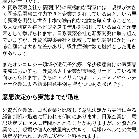
魅力の一つです。
外資系製薬会社が新薬開発に積極的な背景には、規模が大き
く医薬品開発に注力できる企業力を有している点と、いち早
く新薬を開発し世界市場で独占的な地位を確立することで、
多大な利益を得るビジネスモデルを採用している点などが要
因として挙げられます。日系製薬会社も新薬開発に取り組ん
でいますが、外資系製薬会社と比較して研究開発にかけられ
る金額には大きな差があり、収集症例件数も歴然とした開き
があります。
またオンコロジー領域や遺伝子治療、希少疾患向けの医薬品
開発においても、外資系大手企業が市場をリードしている傾
向がみられます。さらにアメリカでは、アカデミアやベンチ
ャー企業による新薬開発事例も増えつつある状況です。
意思決定から実施までが迅速
外資系企業は、日系企業と比較して意思決定から実行に至る
経営判断が迅速に行われる傾向にあります。日系企業は、意
思決定プロセスに時間がかかることがありますが、外資系企
業では、現場や個人の裁量権が大きく、現場レベルでの意思
決定が行われ、迅速に実行へと移されます。