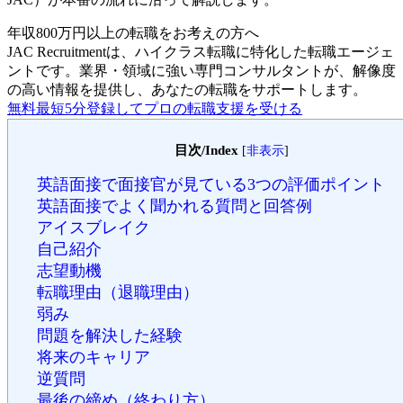
年収800万円以上の転職を
お考えの方へ
JAC Recruitmentは、ハイクラス転職に特化した転職エージェ
ントです。
業界・領域に強い専門コンサルタントが、解像度
の高い情報を提供し、あなたの転職をサポートします。
無料
最短5分
登録してプロの転職支援を受ける
目次/Index
[
非表示
]
英語面接で面接官が見ている3つの評価ポイント
英語面接でよく聞かれる質問と回答例
アイスブレイク
自己紹介
志望動機
転職理由（退職理由）
弱み
問題を解決した経験
将来のキャリア
逆質問
最後の締め（終わり方）