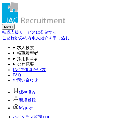
Skip
to
the
content
Menu
転職支援サービスに登録する
ご登録済みの方
求人紹介を申し込む
求人検索
転職希望者
採用担当者
会社概要
JACで働きたい方
FAQ
お問い合わせ
保存済み
新規登録
Mypage
ハイクラス転職TOP