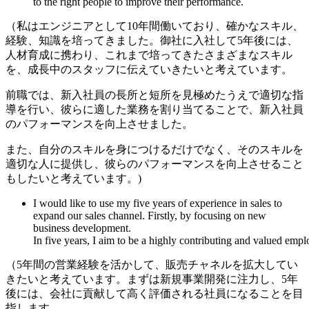
to the right people to improve their performance.
（私はエンジニアとして10年間働いており、確かなスキル、
経験、知識を培ってきました。御社に入社して5年後には、
人材育成に携わり、これまで培ってきたさまざまなスキル
を、成長中のスタッフに伝えていきたいと考えています。
前職では、新入社員の長所と短所を見極めたうえで適切な指
導を行い、彼らに適した業務を割り当てることで、新入社員
のパフォーマンスを向上させました。
また、自分のスキルを身につけるだけでなく、そのスキルを
適切な人に提供し、彼らのパフォーマンスを向上させること
もしたいと考えています。)
I would like to use my five years of experience in sales to
expand our sales channel. Firstly, by focusing on new
business development.
In five years, I aim to be a highly contributing and valued empl
（5年間の営業経験を活かして、販売チャネルを拡大してい
きたいと考えています。まずは新規事業開発に注力し、5年
後には、会社に貢献して高く評価される社員になることを目
指します。