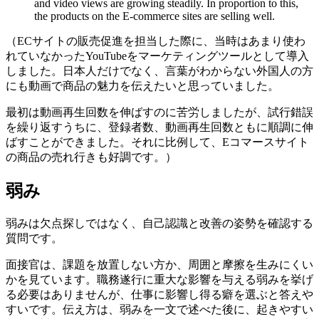
and video views are growing steadily. In proportion to this,
the products on the E-commerce sites are selling well.
（ECサイトの販売促進を担当した際に、当時はあまり使わ
れていなかったYouTubeをマーケティングツールとして導入
しました。日本人だけでなく、言葉がわからない外国人の方
にも動画で商品の魅力を伝えたいと思っていました。
最初は動画再生回数を伸ばすのに苦労しましたが、試行錯誤
を繰り返すうちに、登録者数、動画再生回数ともに順調に伸
ばすことができました。それに比例して、Eコマースサイト
の商品の売れ行きも好調です。）
弱み
弱みは欠点探しではなく、自己認識と改善の姿勢を確認する
質問です。
面接官は、課題を放置しない方か、周囲と摩擦を生みにくい
かを見ています。職務遂行に重大な影響を与える弱みを挙げ
る必要はありませんが、仕事に影響し得る癖を選ぶと答えや
すいです。伝え方は、弱みを一文で述べた後に、起きやすい