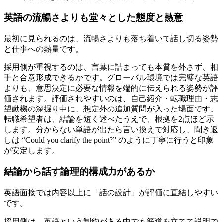
英語の流暢さよりも堂々とした態度と熱意
最初に見られるのは、流暢さよりも落ち着いて話し切る姿勢
と仕事への熱量です。
採用側が重視するのは、言葉に詰まっても本質を外さず、相
手と合意形成できるかです。グローバル環境では完璧な英語
よりも、意思決定に必要な情報を端的に伝えられる姿勢が評
価されます。評価されやすいのは、自己紹介・転職理由・志
望動機の深掘り中に、想定外の追加質問が入った場面です。
転職希望者は、結論を短く述べたうえで、根拠を2点ほど示
します。分からない単語が出たら言い換えで対応し、聞き返
しは “Could you clarify the point?” のように丁寧に行うと印象
が安定します。
結論から話す論理的構成力があるか
英語面接では内容以上に「話の設計」が評価に直結しやすい
です。
採用側は、英語という制約がある中でも筋道を立てて説明で