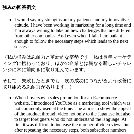
強みの回答例文
I would say my strengths are my patience and my innovative
attitude. I have been working in marketing for a long time and
I’m always willing to take on new challenges that are different
from other companies. And even when I fail, I am patient
enough to follow the necessary steps which leads to the next
success.
（私の強みは忍耐力と革新的な姿勢です。私は長年マーケテ
ィングに携わっており、ほかの企業とは異なる新しいチャレ
ンジに常に前向きに取り組んでいます。
そして、失敗したときでも、次の成功につながるよう改善に
取り組める忍耐力があります。）
When I oversaw a sales promotion for an E-commerce
website, I introduced YouTube as a marketing tool which was
not commonly used at the time. The aim is to show the appeal
of the product through video not only to the Japanese but also
to target foreigners who do not understand the language. At
first it was difficult to increase the number of video views but
after repeating the necessary steps, both subscriber numbers