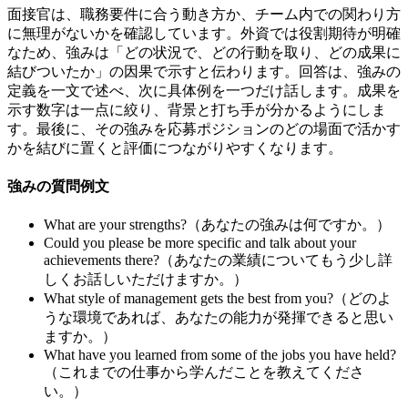
面接官は、職務要件に合う動き方か、チーム内での関わり方
に無理がないかを確認しています。外資では役割期待が明確
なため、強みは「どの状況で、どの行動を取り、どの成果に
結びついたか」の因果で示すと伝わります。回答は、強みの
定義を一文で述べ、次に具体例を一つだけ話します。成果を
示す数字は一点に絞り、背景と打ち手が分かるようにしま
す。最後に、その強みを応募ポジションのどの場面で活かす
かを結びに置くと評価につながりやすくなります。
強みの質問例文
What are your strengths?（あなたの強みは何ですか。）
Could you please be more specific and talk about your
achievements there?（あなたの業績についてもう少し詳
しくお話しいただけますか。）
What style of management gets the best from you?（どのよ
うな環境であれば、あなたの能力が発揮できると思い
ますか。）
What have you learned from some of the jobs you have held?
（これまでの仕事から学んだことを教えてくださ
い。）