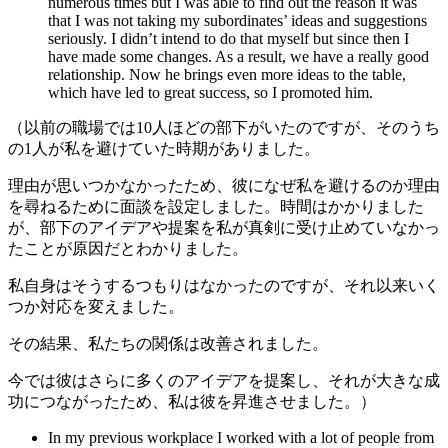
numerous times but I was able to find out the reason it was
that I was not taking my subordinates’ ideas and suggestions
seriously. I didn’t intend to do that myself but since then I
have made some changes. As a result, we have a really good
relationship. Now he brings even more ideas to the table,
which have led to great success, so I promoted him.
（以前の職場では10人ほどの部下がいたのですが、そのうち
の1人が私を避けていた時期がありました。
理由が思いつかなかったため、彼になぜ私を避けるのか理由
を尋ねるために面談を設定しました。時間はかかりました
が、部下のアイデアや提案を私が真剣に受け止めていなかっ
たことが原因だとわかりました。
私自身はそうするつもりはなかったのですが、それ以来いく
つか対応を変えました。
その結果、私たちの関係は改善されました。
今では彼はさらに多くのアイデアを提案し、それが大きな成
功につながったため、私は彼を昇進させました。）
In my previous workplace I worked with a lot of people from