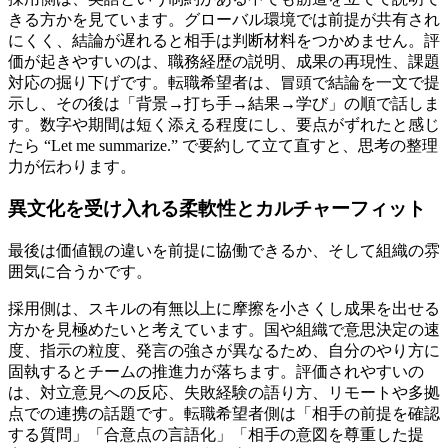
きる方かを見ています。グローバル環境では前提が共有され
にくく、結論が遅れると相手は判断材料をつかめません。評
価が起きやすいのは、職務経歴の説明、成果の再現性、課題
対応の掘り下げです。転職希望者は、冒頭で結論を一文で提
示し、その後は「背景→打ち手→結果→学び」の順で話しま
す。数字や期間は短く添える程度にし、要点がずれたと感じ
たら “Let me summarize.” で要約して立て直すと、思考の整理
力が伝わります。
異文化を受け入れる柔軟性とカルチャーフィット
最後は価値観の違いを前提に協働できるか、そして組織の雰
囲気に合うかです。
採用側は、スキルの有無以上に摩擦を小さくし成果を出せる
方かを見極めたいと考えています。国や組織で意思決定の速
度、指示の粒度、発言の強さが異なるため、自分のやり方に
固執するとチームの推進力が落ちます。評価されやすいの
は、対立意見への反応、失敗経験の語り方、リモートや多拠
点での連携の話題です。転職希望者側は「相手の前提を確認
する質問」「合意点の言語化」「相手の意図を尊重した提