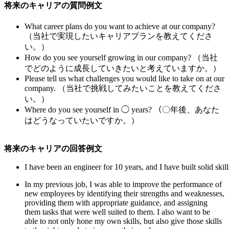
将来のキャリアの質問例文
What career plans do you want to achieve at our company?
（当社で実現したいキャリアプランを教えてくださ
い。）
How do you see yourself growing in our company? （当社
でどのように成長していきたいと考えていますか。）
Please tell us what challenges you would like to take on at our
company. （当社で挑戦してみたいことを教えてくださ
い。）
Where do you see yourself in ◯ years? （〇年後、あなた
はどうなっていたいですか。）
将来のキャリアの回答例文
I have been an engineer for 10 years, and I have built solid ski
In my previous job, I was able to improve the performance of
new employees by identifying their strengths and weaknesses,
providing them with appropriate guidance, and assigning
them tasks that were well suited to them. I also want to be
able to not only hone my own skills, but also give those skills