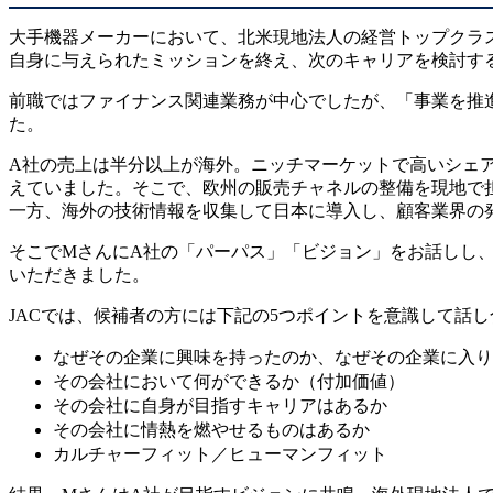
大手機器メーカーにおいて、北米現地法人の経営トップクラス
自身に与えられたミッションを終え、次のキャリアを検討する
前職ではファイナンス関連業務が中心でしたが、「事業を推
た。
A社の売上は半分以上が海外。ニッチマーケットで高いシェ
えていました。そこで、欧州の販売チャネルの整備を現地で
一方、海外の技術情報を収集して日本に導入し、顧客業界の
そこでMさんにA社の「パーパス」「ビジョン」をお話しし
いただきました。
JACでは、候補者の方には下記の5つポイントを意識して話
なぜその企業に興味を持ったのか、なぜその企業に入り
その会社において何ができるか（付加価値）
その会社に自身が目指すキャリアはあるか
その会社に情熱を燃やせるものはあるか
カルチャーフィット／ヒューマンフィット