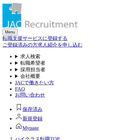
Skip
to
the
content
Menu
転職支援サービスに登録する
ご登録済みの方
求人紹介を申し込む
求人検索
転職希望者
採用担当者
会社概要
JACで働きたい方
FAQ
お問い合わせ
保存済み
新規登録
Mypage
ハイクラス転職TOP