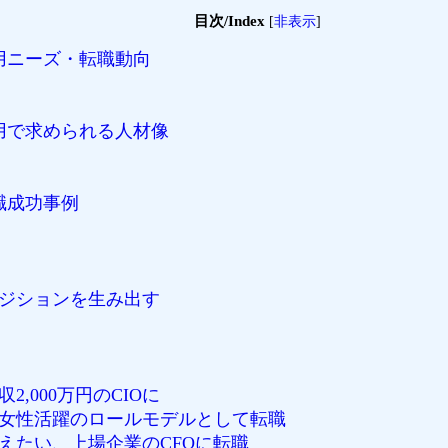
目次/Index
[
非表示
]
用ニーズ・転職動向
用で求められる人材像
職成功事例
ジションを生み出す
,000万円のCIOに
女性活躍のロールモデルとして転職
えたい、上場企業のCFOに転職