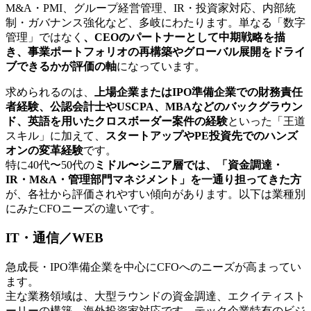
M&A・PMI、グループ経営管理、IR・投資家対応、内部統
制・ガバナンス強化など、多岐にわたります。単なる「数字
管理」ではなく
、CEOのパートナーとして中期戦略を描
き、事業ポートフォリオの再構築やグローバル展開をドライ
ブできるかが評価の軸
になっています。
求められるのは、
上場企業またはIPO準備企業での財務責任
者経験、公認会計士やUSCPA、MBAなどのバックグラウン
ド、英語を用いたクロスボーダー案件の経験
といった「王道
スキル」に加えて、
スタートアップやPE投資先でのハンズ
オンの変革経験
です。
特に40代〜50代の
ミドル〜シニア層では、「資金調達・
IR・M&A・管理部門マネジメント」を一通り担ってきた方
が、各社から評価されやすい傾向があります。以下は業種別
にみたCFOニーズの違いです。
IT・通信／WEB
急成長・IPO準備企業を中心にCFOへのニーズが高まってい
ます。
主な業務領域は、大型ラウンドの資金調達、エクイティスト
ーリーの構築、海外投資家対応です。テック企業特有のビジ