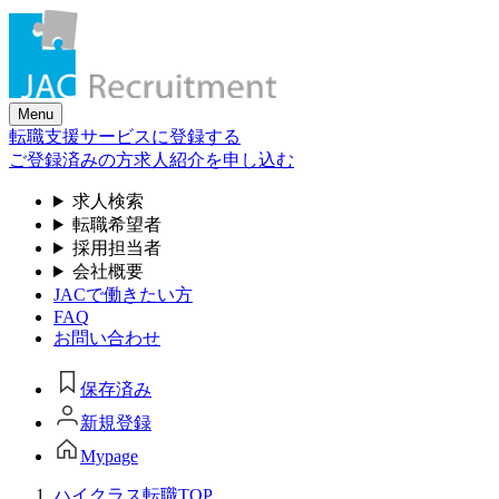
Skip
to
the
content
Menu
転職支援サービスに登録する
ご登録済みの方
求人紹介を申し込む
求人検索
転職希望者
採用担当者
会社概要
JACで働きたい方
FAQ
お問い合わせ
保存済み
新規登録
Mypage
ハイクラス転職TOP