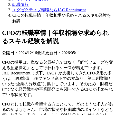
転職情報
エグゼクティブ転職ならJAC Recruitment
CFOの転職事情｜年収相場や求められるスキル経験を
解説
CFOの転職事情｜年収相場や求められ
るスキル経験を解説
公開日：
2024/12/16
最終更新日：
2026/05/11
CFOの採用は、単なる欠員補充ではなく「経営フェーズを変
える意思決定」として行われるケースが増えています。
JAC Recruitment（以下、JAC）が支援してきたCFO採用の多
くは、IPO準備、PEファンド傘下での変革期、第二創業期と
いった“企業の分岐点”に集中しています。そのため、財務だ
けでなく経営戦略や事業開発にも関与できるCFOが求められ
ている状況です。
CFOとして転職を希望する方にとって、どのような求人があ
るのかはもちろん、市場の状況や転職成功のポイントなども
気になるところでしょう。ここではJACのコンサルタント