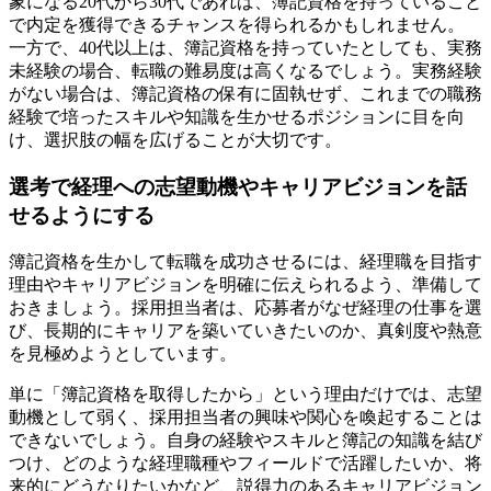
象になる20代から30代であれば、簿記資格を持っていること
で内定を獲得できるチャンスを得られるかもしれません。
一方で、40代以上は、簿記資格を持っていたとしても、実務
未経験の場合、転職の難易度は高くなるでしょう。実務経験
がない場合は、簿記資格の保有に固執せず、これまでの職務
経験で培ったスキルや知識を生かせるポジションに目を向
け、選択肢の幅を広げることが大切です。
選考で経理への志望動機やキャリアビジョンを話
せるようにする
簿記資格を生かして転職を成功させるには、経理職を目指す
理由やキャリアビジョンを明確に伝えられるよう、準備して
おきましょう。採用担当者は、応募者がなぜ経理の仕事を選
び、長期的にキャリアを築いていきたいのか、真剣度や熱意
を見極めようとしています。
単に「簿記資格を取得したから」という理由だけでは、志望
動機として弱く、採用担当者の興味や関心を喚起することは
できないでしょう。自身の経験やスキルと簿記の知識を結び
つけ、どのような経理職種やフィールドで活躍したいか、将
来的にどうなりたいかなど、説得力のあるキャリアビジョン