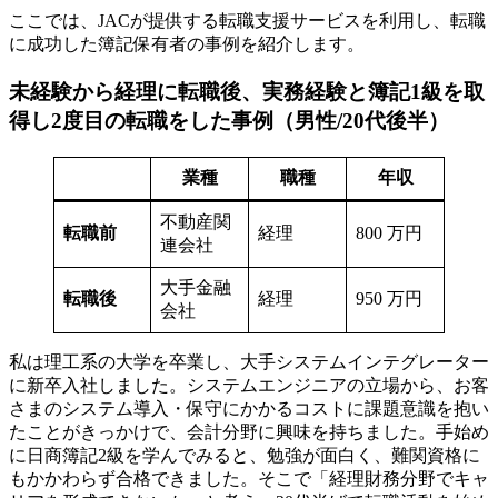
ここでは、JACが提供する転職支援サービスを利用し、転職
に成功した簿記保有者の事例を紹介します。
未経験から経理に転職後、実務経験と簿記1級を取
得し2度目の転職をした事例（男性/20代後半）
業種
職種
年収
不動産関
転職前
経理
800 万円
連会社
大手金融
転職後
経理
950 万円
会社
私は理工系の大学を卒業し、大手システムインテグレーター
に新卒入社しました。システムエンジニアの立場から、お客
さまのシステム導入・保守にかかるコストに課題意識を抱い
たことがきっかけで、会計分野に興味を持ちました。手始め
に日商簿記2級を学んでみると、勉強が面白く、難関資格に
もかかわらず合格できました。そこで「経理財務分野でキャ