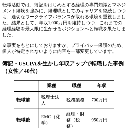
転職活動では、簿記をはじめとする経理の専門知識とマネジ
メント経験を強みに、経理職としてのキャリアを継続しつつ
も、適切なワークライフバランスが取れる環境を重視しまし
た。結果として、年収1,000万円を維持しつつ、これまでの
経理経験を最大限に生かせるポジションへと転職を果たしま
した。
※事実をもとにしておりますが、プライバシー保護のため、
個人が特定されないように内容を一部変更しています。
簿記・USCPAを生かし年収アップで転職した事例
（女性／40代）
業種
職種
年収
税理士法
転職前
税務業務
700万円
人
経理・財
EMC（化
転職後
務（税
950万円
学）
務）