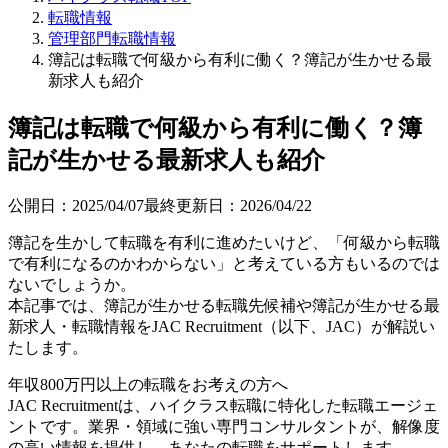
転職情報
管理部門転職情報
簿記は転職で何級から有利に働く？簿記が生かせる最
新求人も紹介
簿記は転職で何級から有利に働く？簿
記が生かせる最新求人も紹介
公開日：
2025/04/07
最終更新日：
2026/04/22
簿記を生かして転職を有利に進めたいけど、「何級から転職
で有利になるのかわからない」と考えている方もいるのでは
ないでしょうか。
本記事では、簿記が生かせる転職先候補や簿記が生かせる最
新求人・転職情報をJAC Recruitment（以下、JAC）が解説い
たします。
年収800万円以上の転職を
お考えの方へ
JAC Recruitmentは、ハイクラス転職に特化した転職エージェ
ントです。
業界・領域に強い専門コンサルタントが、解像度
の高い情報を提供し、あなたの転職をサポートします。