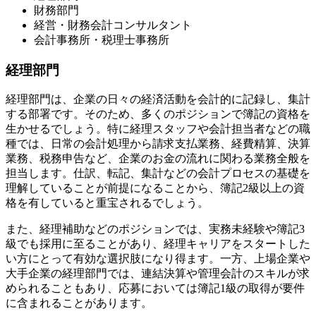
財務部門
経営・財務会計コンサルタント
会計事務所・税理士事務所
経理部門
経理部門は、企業の日々の経済活動を会計的に記録し、集計
する部署です。そのため、多くのポジションで簿記の資格を
生かせるでしょう。特に経理スタッフや会計担当者などの職
種では、日常の会計処理から請求支払業務、経費精算、決算
業務、税務申告など、企業のお金の流れに関わる業務全般を
担当します。仕訳、転記、集計などの会計プロセスの基礎を
理解していることが前提になることから、簿記2級以上の資
格を有していると重宝されるでしょう。
また、経理補助などのポジションでは、実務未経験や簿記3
級でも採用に至ることがあり、経理キャリアをスタートした
い方にとって有効な選択肢になり得ます。一方、上場企業や
大手企業の経理部門では、連結決算や管理会計のスキルが求
められることもあり、応募においては簿記1級の取得が要件
に含まれることがあります。