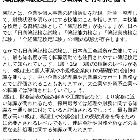
簿記とは、企業や個人事業の経済活動を記録・計算・整理し
て、財務状況を明らかにする技能のことを指します。本技能
を検定する資格試験として「簿記検定」がありますが、日本
では「日商簿記検定試験」「簿記能力検定」「簿記実務検定
試験」「全経簿記検定試験」の4種の試験が存在します。
なかでも日商簿記検定試験は、日本商工会議所が主催してお
り、最も知名度が高く転職活動でも注目されやすい簿記検定
として知られています。1級・2級・3級の3種類のレベルがあ
り、3級は主に個人事業や小規模企業向けの基礎的な会計知
識を測ります。中小企業の経理職や営業職のサポート業務な
どでは評価されることもありますが、大企業や外資系企業へ
の転職では評価されにくいでしょう。
2級は、財務諸表の読み解きや工業簿記など、より実務に近
い知識が問われるため、採用選考では経理や財務に関する知
識を一通り身に付けていると評価されるでしょう。最も難易
度が高い1級は、税理士や公認会計士の受験資格を得るため
に必要とされるレベルであり、連結会計や財務分析などの高
度な会計処理に関する知識が問われます。