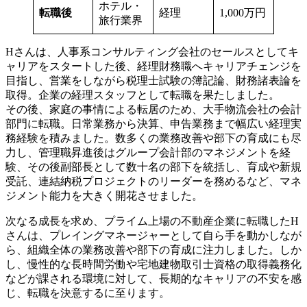
ホテル・
転職後
経理
1,000万円
旅行業界
Hさんは、人事系コンサルティング会社のセールスとしてキ
ャリアをスタートした後、経理財務職へキャリアチェンジを
目指し、営業をしながら税理士試験の簿記論、財務諸表論を
取得。企業の経理スタッフとして転職を果たしました。
その後、家庭の事情による転居のため、大手物流会社の会計
部門に転職。日常業務から決算、申告業務まで幅広い経理実
務経験を積みました。数多くの業務改善や部下の育成にも尽
力し、管理職昇進後はグループ会計部のマネジメントを経
験、その後副部長として数十名の部下を統括し、育成や新規
受託、連結納税プロジェクトのリーダーを務めるなど、マネ
ジメント能力を大きく開花させました。
次なる成長を求め、プライム上場の不動産企業に転職したH
さんは、プレイングマネージャーとして自ら手を動かしなが
ら、組織全体の業務改善や部下の育成に注力しました。しか
し、慢性的な長時間労働や宅地建物取引士資格の取得義務化
などが課される環境に対して、長期的なキャリアの不安を感
じ、転職を決意するに至ります。