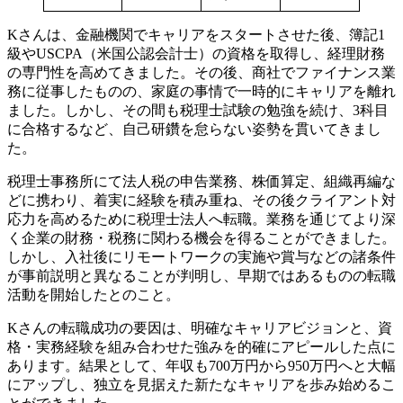
Kさんは、金融機関でキャリアをスタートさせた後、簿記1
級やUSCPA（米国公認会計士）の資格を取得し、経理財務
の専門性を高めてきました。その後、商社でファイナンス業
務に従事したものの、家庭の事情で一時的にキャリアを離れ
ました。しかし、その間も税理士試験の勉強を続け、3科目
に合格するなど、自己研鑽を怠らない姿勢を貫いてきまし
た。
税理士事務所にて法人税の申告業務、株価算定、組織再編な
どに携わり、着実に経験を積み重ね、その後クライアント対
応力を高めるために税理士法人へ転職。業務を通じてより深
く企業の財務・税務に関わる機会を得ることができました。
しかし、入社後にリモートワークの実施や賞与などの諸条件
が事前説明と異なることが判明し、早期ではあるものの転職
活動を開始したとのこと。
Kさんの転職成功の要因は、明確なキャリアビジョンと、資
格・実務経験を組み合わせた強みを的確にアピールした点に
あります。結果として、年収も700万円から950万円へと大幅
にアップし、独立を見据えた新たなキャリアを歩み始めるこ