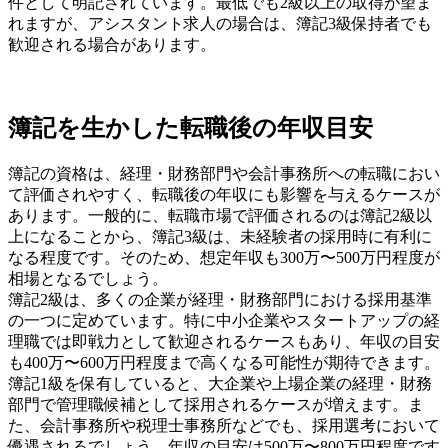
件として明記されています。最低でも2級以上の取得が望ま
れますが、アシスタント求人の場合は、簿記3級保持者でも
歓迎される場合があります。
簿記を生かした転職後の年収目安
簿記の資格は、経理・財務部門や会計事務所への転職におい
て評価されやすく、転職後の年収にも影響を与えるケースが
あります。一般的に、転職市場で評価されるのは簿記2級以
上になることから、簿記3級は、未経験者の採用時に有利に
なる程度です。そのため、想定年収も300万〜500万円程度が
相場となるでしょう。
簿記2級は、多くの企業が経理・財務部門における採用基準
の一つに定めています。特に中小企業やスタートアップの経
理職では即戦力として歓迎されるケースもあり、年収の目安
も400万〜600万円程度まで高くなる可能性が期待できます。
簿記1級を保有していると、大企業や上場企業の経理・財務
部門で管理職候補として採用されるケースが増えます。ま
た、会計事務所や税理士事務所などでも、採用選考において
優遇されるでしょう。年収の目安は500万〜800万円程度です