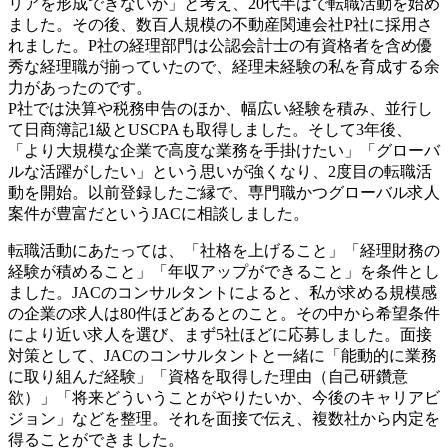
リアを形成できないか」と考え、20代半ばで転職活動を始め
ました。その後、数百人規模の不動産関連会社P社に採用さ
れました。P社の経理部門は公認会計士の有資格者を含め優
秀な経理職が揃っていたので、経理未経験の私を育成する余
力があったのです。
P社では決算や税務申告のほか、幅広い経験を積み、並行し
て日商簿記1級とUSCPAも取得しました。そして3年後、
「より大規模な企業で高度な業務を手掛けたい」「グローバ
ルな活躍がしたい」という思いが強くなり、2度目の転職活
動を開始。以前登録したご縁で、専門職かつグローバル求人
案件が豊富だというJACに相談しました。
転職活動にあたっては、「社格を上げること」「経理財務の
経験が積めること」「年収アップができること」を条件とし
ました。JACのコンサルタントによると、私が求める規模感
の企業の求人は80件ほどあるとのこと。その中から希望条件
により近い求人を選び、まず5社ほどに応募しました。面接
対策として、JACのコンサルタントと一緒に「能動的に業務
に取り組んだ経験」「資格を取得した理由（自己研鑽意
欲）」「将来どういうことがやりたいか、今後のキャリアビ
ジョン」などを整理。それを面接で伝え、複数社から内定を
得ることができました。