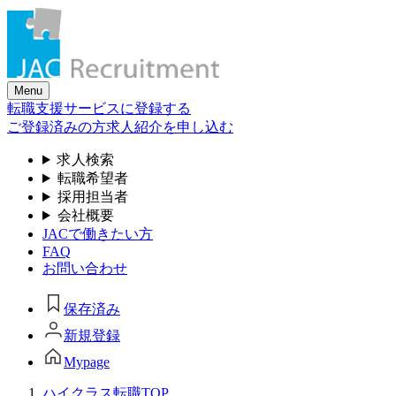
Skip
to
the
content
Menu
転職支援サービスに登録する
ご登録済みの方
求人紹介を申し込む
求人検索
転職希望者
採用担当者
会社概要
JACで働きたい方
FAQ
お問い合わせ
保存済み
新規登録
Mypage
ハイクラス転職TOP