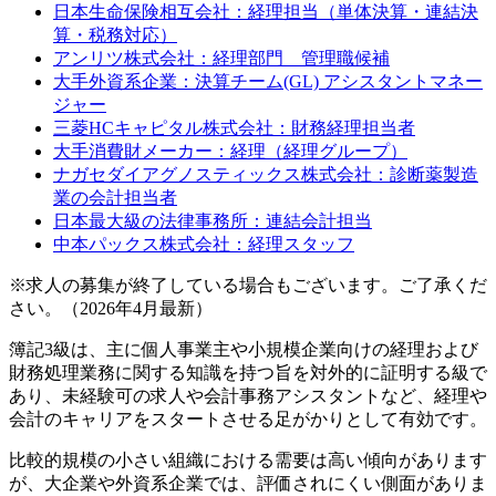
日本生命保険相互会社：経理担当（単体決算・連結決
算・税務対応）
アンリツ株式会社：経理部門 管理職候補
大手外資系企業：決算チーム(GL) アシスタントマネー
ジャー
三菱HCキャピタル株式会社：財務経理担当者
大手消費財メーカー：経理（経理グループ）
ナガセダイアグノスティックス株式会社：診断薬製造
業の会計担当者
日本最大級の法律事務所：連結会計担当
中本パックス株式会社：経理スタッフ
※求人の募集が終了している場合もございます。ご了承くだ
さい。（2026年4月最新）
簿記3級は、主に個人事業主や小規模企業向けの経理および
財務処理業務に関する知識を持つ旨を対外的に証明する級で
あり、未経験可の求人や会計事務アシスタントなど、経理や
会計のキャリアをスタートさせる足がかりとして有効です。
比較的規模の小さい組織における需要は高い傾向があります
が、大企業や外資系企業では、評価されにくい側面がありま