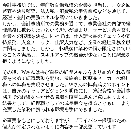
会計事務所では、年商数百億規模の企業を担当し、月次巡回
監査や決算監査、法人税・消費税の申告業務などを通じて、
経理・会計の実務スキルを磨いていきました。
しかし、会計事務所での業務を通じて、事業会社の内部で経
理業務に携わりたいという思いが強まり、サービス業を営む
企業への転職を決意。同社では、仕入請求書のチェックや支
払業務、入金チェック、仕訳入力など、企業の経理業務全般
に関与しました。しかし、転職後に業務の幅が限定されてい
ることを実感し、スキルアップの機会が少ないことに懸念を
抱くようになりました。
その後、Wさんは再び自身の経理スキルをより高められる環
境を求めて転職活動を開始。最終的に医薬品メーカーの経理
職への転職を実現させました。Wさんの転職成功のポイント
は、自身のキャリアビジョンを明確にし、簿記資格や会計事
務所での経験を生かせる職場を慎重に選んだ点にあります。
結果として、経理職としての成長機会を得るとともに、より
充実した業務に携われる環境を手にできました。
※事実をもとにしておりますが、プライバシー保護のため、
個人が特定されないように内容を一部変更しています。