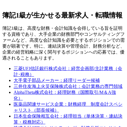
簿記1級が生かせる最新求人・転職情報
簿記1級は、高度な財務・会計知識を会得している旨を証明
する資格であり、大手企業の財務部門やコンサルティングフ
ァームなど、高度な会計知識を必要とするポジションでの需
要が顕著です。特に、連結決算や管理会計、財務分析など、
企業の経営戦略に深く関与するポジションへの応募では、優
遇されることもあります。
三菱UFJ信託銀行株式会社：経営企画部/主計業務（会
計･税務）
大手電子部品メーカー：経理リーダー候補
三井住友海上火災保険株式会社：会計業務の専門領域
AlphaTheta株式会社：経理財務（国際取引/M＆A強
化）
医薬品関連サービス企業：財務経理 制度会計スペシ
ャリスト（部長候補）
日本生命保険相互会社：経理担当（単体決算・連結決
算・税務対応）