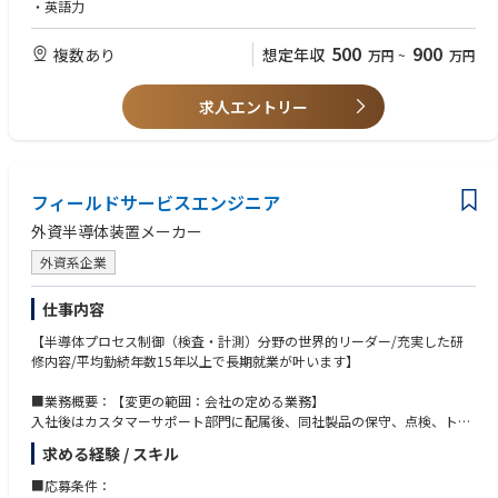
ー
・英語力
※アジア各国の半導体メーカーが顧客となるため、将来的には海外出張も
ございます。
500
900
複数あり
想定年収
万円
~
万円
■顧客対応体制：
顧客先への装置導入前にニーズヒアリングをし、仕様調整するフィールド
求人エントリー
アプリケーションエンジニア、設置・導入を担当する本職種、導入後の保
守・点検を担当するカスタマーサポートが協働します。
■働き方：
フィールドサービスエンジニア
年間休日123日
・完全週休2日制
外資半導体装置メーカー
・月平均残業30時間程
・在宅制度、フレックス制度有り
外資系企業
・客先から直行直帰も可能
※立ち上げ作業中は土曜日に出勤いただくこともございます。
仕事内容
基本は振替休日を取得いただきますが、状況に応じて休日出勤となる場合
【半導体プロセス制御（検査・計測）分野の世界的リーダー/充実した研
もございます。
修内容/平均勤続年数15年以上で長期就業が叶います】
※設置作業時は2週間～2か月間の出張が発生することもございます。
（頻度は装置の導入状況によります）
■業務概要：【変更の範囲：会社の定める業務】
入社後はカスタマーサポート部門に配属後、同社製品の保守、点検、トラ
■教育体制：
ブル改善業務をお任せいたします。
同社オリジナルの研修制度を設けているため確実なスキルアップが可能、
求める経験 / スキル
詳細は以下の通りです。
未経験でも安心して就業することがでます。入社後6か月間の間に1～3か
月間、横浜本社やアメリカ本社等での技術研修を実施。技術習得状況によ
■応募条件：