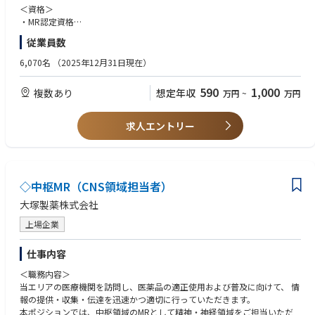
＜資格＞
・MR認定資格
・普通運転免許
従業員数
＜歓迎要件＞
6,070名
（2025年12月31日現在）
・基幹病院、または大学病院担当経験
・社内外の関係部署と協調して連携、行動できるコミュニケーション能力
590
1,000
複数あり
想定年収
万円
~
万円
・周囲を巻き込みながら、業務を遂行できるリーダーシップ
＜マインド・人柄＞
求人エントリー
・地域医療に貢献しようとする志のある方
◇中枢MR（CNS領域担当者）
大塚製薬株式会社
上場企業
仕事内容
＜職務内容＞
当エリアの医療機関を訪問し、医薬品の適正使用および普及に向けて、 情
報の提供・収集・伝達を迅速かつ適切に行っていただきます。
本ポジションでは、中枢領域のMRとして精神・神経領域をご担当いただ