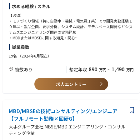
を武器にMBSE領域の技術コンサルをさらに強化しビジネスの拡大をする
求める経験 / スキル
ための募集になります。
【必須】
【安定性】プライム市場上場図研社が親会社のため財務安定性を担保
・モノづくり領域（特に自動車・機械・電気電子系）での開発実務経験１
【働き方】 専門業務型裁量労働制を採用
０年以・製品企画、要求分析、システム設計、モデルベース開発などシス
【働きやすさ】業務パフォーマンスをベースに評価するため、時間的・場
テムズエンジニアリング関連の実務経験
所的制約を受けずにご活躍頂くことができます。
・MBDまたはMBSEに関する知見・関心
・技術的課題を言語化し、ドキュメント・プレゼンで伝えられる論理的思
従業員数
【仕事内容】
考力・表現力
自動車をはじめとするモノづくり企業に対し、3D-CAE、1D-CAEを駆使
・他社や他部門との協働を通じた課題整理・提案・推進の経験
19名
（2024年6月現在）
し、先進的なモデルベース開発（MBD/MBSE）の導入支援、顧客課題解決
・SE領域における困難さを実現場で体感し、開発プロセス改革に向けた熱
を行うコンサルティング業務です。技術的な理解と現場視点を活かし、モ
意をお持ちの方
890
1,490
複数あり
想定年収
万円
~
万円
ノづくりにおけるシステム設計と単体設計をつなぐプロセスを革新する役
割を担っていただき、プロジェクトマネージャーとして、顧客との関係構
【歓迎】
築からプロジェクト運営までを一貫して担当して頂きます。技術成果開発
・コンサルティングファームまたは事業会社での業務改革・技術企画・P
求人エントリー
においては、実際にご自身の手でモデリング・プログラミング・解析・環
M経験
境構築等も行って頂きます。
・MBSEツール（Cameo / Rhapsody / Enterprise Architect / Capella等）
の利用経験
■主な業務内容
・MBDツール（MATLAB/Simulink、Stateflow等）によるモデル開発・検
・モノづくりにおけるシステム設計と単体設計をつなぐプロセスに関わる
MBD/MBSEの技術コンサルティング/エンジニア
証経験
顧客課題のヒアリング
・組込みソフト開発プロセスの理解、コード生成やHILS/SILS試験の経験
【フルリモート勤務×図研G】
・3D-CAE、1D-CAEを駆使して顧客課題を解決するソリューション提案と
・要求仕様書/機能仕様書の作成・管理経験
大手グループ会社 MBSE/MBD エンジニアリング・コンサル
その開発
・機能安全（ISO26262）またはASPICEに基づく開発・監査経験
・3Dモデルの縮退技術を適用することによる1D-CAEの精度向上への貢献
ティング企業
・システムズエンジニアリング教育・導入支援の経験
・CAEを駆使した設計プロセスの効率化による数値シミュレーションの信