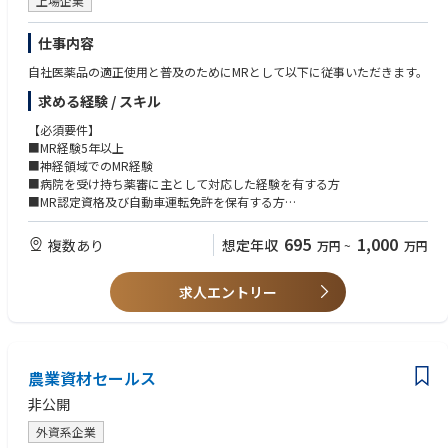
上場企業
仕事内容
自社医薬品の適正使用と普及のためにMRとして以下に従事いただきます。
求める経験 / スキル
【必須要件】
■MR経験5年以上
■神経領域でのMR経験
■病院を受け持ち薬審に主として対応した経験を有する方
■MR認定資格及び自動車運転免許を保有する方
■将来的な転勤に対応可能な方
695
1,000
複数あり
想定年収
万円
~
万円
【歓迎要件】
■広域担当経験
求人エントリー
■論文を読み込める英語力
農業資材セールス
非公開
外資系企業