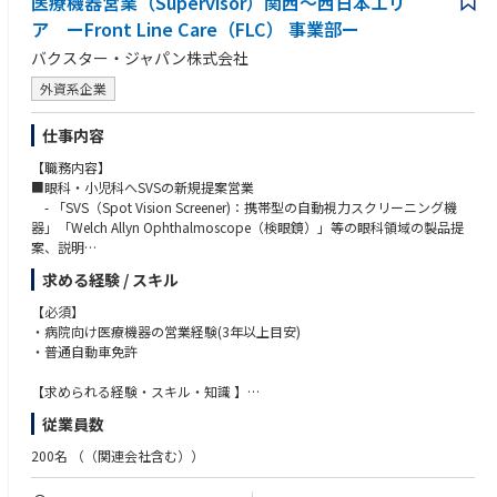
医療機器営業（Supervisor）関西～西日本エリ
ア ーFront Line Care（FLC） 事業部ー
バクスター・ジャパン株式会社
外資系企業
仕事内容
【職務内容】
■眼科・小児科へSVSの新規提案営業
- 「SVS（Spot Vision Screener)：携帯型の自動視力スクリーニング機
器」「Welch Allyn Ophthalmoscope（検眼鏡）」等の眼科領域の製品提
案、説明
■病院、代理店への提案活動の製品説明、デモ実施
求める経験 / スキル
・ 導入の提案および導入後の取り扱い説明
・ 採用施設へのフォローアップ（臨床評価や課題の収集など）
【必須】
・病院向け医療機器の営業経験(3年以上目安)
■代理店との関係構築・管理・販売施策の推進
・普通自動車免許
・各エリアの代理店向け販売施策の立案（製品勉強会の実施、販売キャ
ンペーンや販促資料の提供など）
【求められる経験・スキル・知識 】
・各エリアの代理店と関係構築および販売戦略の共有。
・眼科領域の経験があれば尚可
従業員数
・交渉力、分析力、論理的思考力、課題抽出力、計画策定＆実行力
・各エリアの代理店と情報共有をし新規開業時へ提案を行う。
・コミュニケーションスキル、プレゼンテーションスキル
200名
（（関連会社含む））
・代理店の販売実績と活動状況の把握と管理
・分析力、計画策定・実行力、コミュニケーションスキル
・代理店営業担当との同行訪問及び案件フォロー
・エネルギッシュ且つ情熱的な方