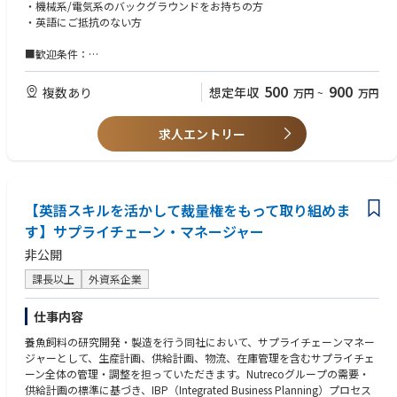
・お客様サイトでの半導体検査装置の立ち上げ、保守業務
って資格レベルを設定し、充実した教育制度を整えています。
・機械系/電気系のバックグラウンドをお持ちの方
・見積もり提出等における準備、顧客対応
・英語にご抵抗のない方
・トラブルシュートおよびレポート作成
■企業の魅力：
・顧客との定例会、打ち合わせ
◇高い技術力：微細化が進む半導体業界の進化を支える検査・計測技術で
■歓迎条件：
世界をリードし、売上高127.5億米ドルの約11％（約14億米ドル）を継続
・半導体業界でのご経験
■仕事の面白さ：
的に研究開発へ投資しています。
500
900
複数あり
想定年収
万円
~
万円
一見、難解に思える領域ですが、その本質は「最先端科学を駆使した、最
◇幅広い顧客基盤による安定性：KLAの検査・計測装置はその品質の高さ
高峰のロジカルシンキング」にあります。
から、半導体デバイスメーカーはもちろん、競合の製造装置メーカーやウ
ェハーなどの部材メーカーからも必要とされており、顧客層の広さが安定
求人エントリー
・目に見えないバグを特定するプロセス
した事業基盤につながっています。
・エンジニアとしての、最高峰のドラマを体感する
・グローバル基準の、一生モノの技術力が身につく
■社風：
KLAは、技術革新をリードするグローバル企業として、社員一人ひとりの
【英語スキルを活かして裁量権をもって取り組めま
■働き方：
専門性と自主性を尊重する風土があります。
・年間休日123日
す】サプライチェーン・マネージャー
・完全週休2日制
◇チームワーク重視：多様なバックグラウンドを持つメンバーが協力し合
非公開
・月平均残業時間は20時間程度（入社当初は10時間程度）
い、課題解決に取り組む文化があります。
また、月1回程自宅にて電話対応を行う休日待機がございます。客先以外
◇成長支援：最新技術の習得やキャリアアップを積極的に支援し、自己成
課長以上
外資系企業
はリモートワーク可能ですので、午前中リモートワーク/午後から客先に
長を促す環境が整っています。
直行するような働き方も可能です。
◇グローバル志向：世界各地の拠点や顧客と連携し、多様な文化や価値観
仕事内容
を尊重しながら働ける環境です。
■教育体制：
◇顧客志向：顧客満足度向上を最優先に考え、技術力とコミュニケーショ
養魚飼料の研究開発・製造を行う同社において、サプライチェーンマネー
同社オリジナルの研修制度を設けているため確実なスキルアップが可能、
ン力を活かして信頼関係を築くことを重視しています。
ジャーとして、生産計画、供給計画、物流、在庫管理を含むサプライチェ
未経験でも安心して就業することがでます。2、3週間程度の海外研修があ
ーン全体の管理・調整を担っていただきます。Nutrecoグループの需要・
り、デモ機を使用して機械の構造やメンテナンスの方法を基礎から学びま
■その他：
供給計画の標準に基づき、IBP（Integrated Business Planning）プロセス