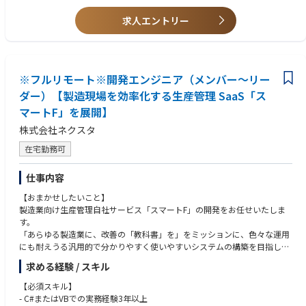
er
技術コンサルティング・サービスの提供を行って頂きます。
最適化ツール：modeFRONTIER
・・・具体的には、プロジェクトの技術責任者として顧客への課題ヒアリ
【歓迎】
求人エントリー
ング・技術提案、技術成果開発、技術開発における進捗管理・リソース調
・コンサルティングファームまたは事業会社での業務改革・技術企画・P
整を行っていただきます。技術成果開発においては、実際にご自身の手で
M経験
プログラミング・モデリング・解析環境構築等も行って頂きます。
・MBSEツール（Cameo / Rhapsody / Enterprise Architect / Capella等）
※取引先の80%は国内最大手の自動車関係会社です。
の利用経験
※フルリモート※開発エンジニア（メンバー～リー
・MBDツール（MATLAB/Simulink、Stateflow等）によるモデル開発・検
【具体的な業務の流れ】
証経験
ダー）【製造現場を効率化する生産管理 SaaS「ス
お客様（特に製造業の研究・開発部門）の課題をお聞きし、課題解決に向
・組込みソフト開発プロセスの理解、コード生成やHILS/SILS試験の経験
マートF」を展開】
けて提案を実施。提案内容について合意をえられたら、弊社の方でプロジ
・要求仕様書/機能仕様書の作成・管理経験
ェクトチームを組み、納品に向けてのコンサル・エンジニアリングサービ
・機能安全（ISO26262）またはASPICEに基づく開発・監査経験
株式会社ネクスタ
スを実施する。
・システムズエンジニアリング教育・導入支援の経験
在宅勤務可
【魅力】
【中途入社者のバックグラウンド】
◎事業の将来性
仕事内容
完成車メーカー、Tier1サプライヤー、電機メーカー、MBDベンダー等
製造業界において、CASEへの対応IoT化が進む中で、MBSE/MBDのニーズ
【おまかせしたいこと】
が益々増えてくることが予想されており、同領域のスペシャリスト集団と
■開発環境 ※以下のいずれかのご経験をお持ちの方は尚可
製造業向け生産管理自社サービス「スマートF」の開発をお任せいたしま
して業界をリードしていきます。また、図研(株)からの出資、バックアッ
プログラミング言語：MATLAB、Python、VBA、C/C++
す。
プもあり、大手顧客との新規窓口も開設済みのことからも、安定性と将来
システムモデリング言語：SysML、UML
「あらゆる製造業に、改善の「教科書」を」をミッションに、色々な運用
性を感じられる企業です。
モデリングツール：Simulink、Amesim、SimulationX、Dymola、OpenM
にも耐えうる汎用的で分かりやすく使いやすいシステムの構築を目指して
odelica、GT-SUITE
います。
◎エンジニアリングのスキルアップ
車両シミュレータ：CarSim、CarMaker
求める経験 / スキル
高い専門性を持つメンバーが在籍しており、それぞれの強み、スキルを補
MBSEツール：Cameo Systems Modeler、GENESYS、Phoenix ModelCent
- 具体的な業務内容
完し合いながらチームとしてプロジェクトを推進し、コンサルタントとし
【必須スキル】
er
- プロダクト開発と課題定義
て必要な技術、スキル、経験を詰める環境です。
- C#またはVBでの実務経験3年以上
最適化ツール：modeFRONTIER