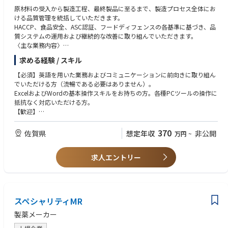
◇成長支援：最新技術の習得やキャリアアップを積極的に支援し、自己成
原材料の受入から製造工程、最終製品に至るまで、製造プロセス全体にお
長を促す環境が整っています。
ける品質管理を統括していただきます。
◇グローバル志向：世界各地の拠点や顧客と連携し、多様な文化や価値観
HACCP、食品安全、ASC認証、フードディフェンスの各基準に基づき、品
を尊重しながら働ける環境です。
質システムの運用および継続的な改善に取り組んでいただきます。
◇顧客志向：顧客満足度向上を最優先に考え、技術力とコミュニケーショ
〈主な業務内容〉
ン力を活かして信頼関係を築くことを重視しています。
ASCやHACCP,ISO等の外部監査への対応を担うとともに、社内の品質管理
求める経験 / スキル
体制の維持および強化を推進していただきます。
■その他：
品質関連KPIの設定、モニタリングを行い、データに基づいた継続的改善
【必須】英語を用いた業務およびコミュニケーションに前向きに取り組ん
・全従業員数15,000名以上（日本国内）530名
活動を推進していただきます。
でいただける方（流暢である必要はありません）。
・平均年齢45.0歳
クレームや品質インシデントに対する原因分析を実施し、再発防止策の立
ExcelおよびWordの基本操作スキルをお持ちの方。各種PCツールの操作に
案および社内展開を行っていただきます。
抵抗なく対応いただける方。
製造部門、サプライチェーン、購買部門など関係部門と連携し、品質保証
【歓迎】
体制の強化に取り組んでいただきます。
HACCP、食品安全、ASC等の認証監査対応のご経験をお持ちの方。
グローバル品質基準を日本の製造現場へ適切に展開し、現場への定着を推
製造現場と連携し、品質改善活動を推進されたご経験をお持ちの方。
370
佐賀県
想定年収
非公開
万円
~
進していただきます。
部門横断での課題解決や改善活動に取り組まれたご経験をお持ちの方。
品質監査および各種規格要求事項に基づき、全社的な品質レベルの向上に
グローバル基準に関する理解を有し、それをローカル環境へ展開されたご
向けた活動を推進していただきます。
求人エントリー
経験をお持ちの方。
PowerPointの基本操作スキルをお持ちの方。
スペシャリティMR
製薬メーカー