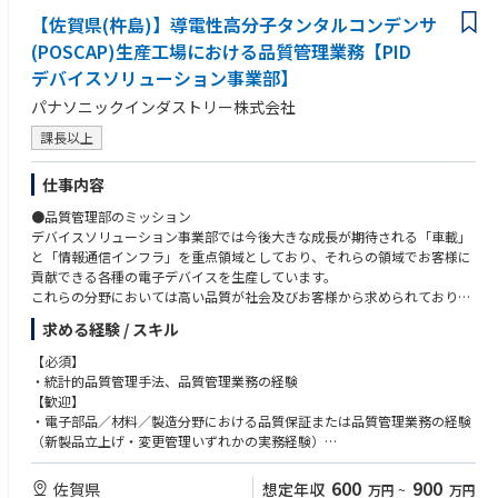
【佐賀県(杵島)】導電性高分子タンタルコンデンサ
(POSCAP)生産工場における品質管理業務【PID
デバイスソリューション事業部】
パナソニックインダストリー株式会社
課長以上
仕事内容
●品質管理部のミッション
デバイスソリューション事業部では今後大きな成長が期待される「車載」
と「情報通信インフラ」を重点領域としており、それらの領域でお客様に
貢献できる各種の電子デバイスを生産しています。
これらの分野においては高い品質が社会及びお客様から求められており、
そのニーズにお応えし、確かな品質でお客様に貢献するのが品質管理部の
求める経験 / スキル
ミッションです。
【必須】
●佐賀品質管理課のミッション
・統計的品質管理手法、品質管理業務の経験
佐賀拠点の製品である導電性高分子コンデンサ(POSCAP・OS-CON)につい
【歓迎】
て品質管理業務全般を推進し、品質づくりの土台作りを行うのがミッショ
・電子部品／材料／製造分野における品質保証または品質管理業務の経験
ンです。
（新製品立上げ・変更管理いずれかの実務経験）
・図面・仕様・顧客要求（CSR等）に基づく適合性判断や、品質影響評
●担当業務と役割
価・リスク分析の実務経験
600
900
佐賀県
想定年収
万円
~
万円
・担当業務は、導電性高分子タンタルコンデンサ(POSCAP)及び導電性高