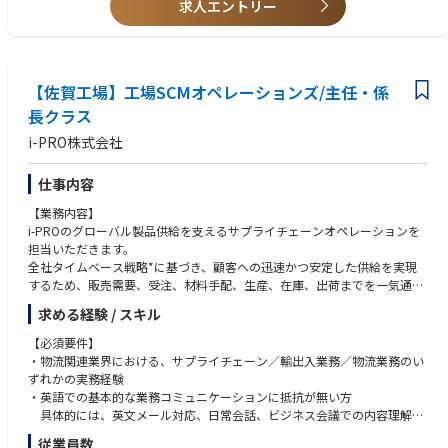
求人エントリー
【佐賀工場】工場SCMオペレーションズ/主任・係
長クラス
i-PRO株式会社
仕事内容
【業務内容】
i-PROのグローバル製品供給を支えるサプライチェーンオペレーションを
担当いただきます。
全社タイムベース戦略*に基づき、顧客への迅速かつ安定した供給を実現
するため、販売需要、受注、材料手配、生産、在庫、出荷までを一気通貫
で管理し、国内外の関係部門と連携しながら安定供給の実現に取り組んで
求める経験 / スキル
いただきます。
【必須要件】
また、業務改善やデジタル活用を通じて、リードタイム短縮やオペレーシ
・物流関連業界における、サプライチェーン／輸出入業務／物流業務のい
ョン品質向上を推進し、事業成長に貢献いただくポジションです。
ずれかの実務経験
・英語での基本的な業務コミュニケーションに抵抗が無い方
*i-PROのタイムベース競争
具体的には、英文メール対応、日常会話、ビジネス会議での内容理解が
https://corp.i-pro.com/ja-JP/trust/DX/dx_ctvo
できるレベル
従業員数