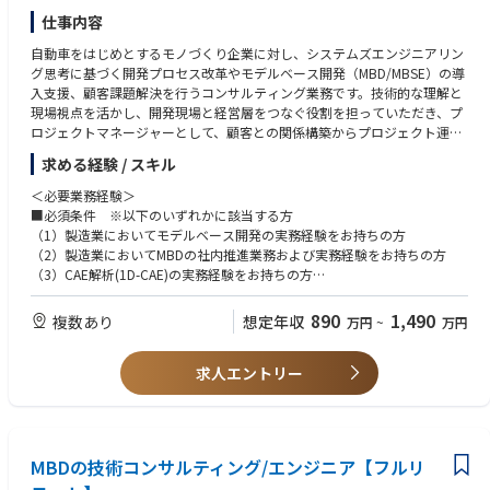
頼度向上によるMBDの啓蒙
【中途入社者のバックグラウンド完成車メーカー、Tier1サプライヤー、電
仕事内容
機メーカー、MBDベンダー等
【具体的な業務の流れ】
自動車をはじめとするモノづくり企業に対し、システムズエンジニアリン
お客様（特に製造業の研究・開発部門）の課題をお聞きし、課題解決に向
グ思考に基づく開発プロセス改革やモデルベース開発（MBD/MBSE）の導
けて提案を実施。提案内容について合意をえられたら、弊社の方でプロジ
入支援、顧客課題解決を行うコンサルティング業務です。技術的な理解と
ェクトチームを組み、納品に向けてのコンサル・エンジニアリングサービ
現場視点を活かし、開発現場と経営層をつなぐ役割を担っていただき、プ
スを実施する。
ロジェクトマネージャーとして、顧客との関係構築からプロジェクト運営
までを一貫して担当して頂きます。技術成果開発においては、実際にご自
求める経験 / スキル
【魅力】
身の手でモデリング・プログラミング・解析環境構築等も行って頂きま
◎事業の将来性
す。
＜必要業務経験＞
製造業界において、CASEへの対応IoT化が進む中で、MBSE/MBDのニーズ
■必須条件 ※以下のいずれかに該当する方
が益々増えてくることが予想されており、同領域のスペシャリスト集団と
※主な業務内容
（1）製造業においてモデルベース開発の実務経験をお持ちの方
して業界をリードしていきます。また、図研(株)からの出資、バックアッ
・要求分析、機能分解、設計構造化など、SE思考に基づく開発プロセス改
（2）製造業においてMBDの社内推進業務および実務経験をお持ちの方
プもあり、大手顧客との新規窓口も開設済みのことからも、安定性と将来
善・改革
（3）CAE解析(1D-CAE)の実務経験をお持ちの方
性を感じられる企業です。
・システムズエンジニアリング導入に向けた業務設計・体制構築支援
（4）計測・実験関連の研究開発および実務経験をお持ちの方
・モデルベース開発（MATLAB/Simulink、SysML等）活用の推進・現場導
（5）CAEツールベンダーでエンジニアリングサービスやコンサルティン
890
1,490
複数あり
想定年収
万円
~
万円
◎エンジニアリングのスキルアップ
入、教育支援
グの実務経験をお持ちの方
高い専門性を持つメンバーが在籍しており、それぞれの強み、スキルを補
・開発プロセス成熟度（ASPICE／ISO26262等）診断および改善提案
（6）AI、機械学習などを自動車業界をはじめとする製造業で活かしたい
完し合いながらチームとしてプロジェクトを推進し、コンサルタントとし
・顧客との信頼関係構築および課題ヒアリング・提案活動
求人エントリー
方
て必要な技術、スキル、経験を詰める環境です。
・プロジェクト計画立案・進捗／品質／リスク管理・チームマネジメント
・関係部署・パートナー企業との協業、折衝および成果報告
■歓迎条件
◎働きやすい環境
※取引先の80%は国内最大手の自動車関係会社です。
（1）自動車OEM、自動車サプライヤ、電力/エネルギー関連企業での業務
給与制度、就業制度などを在籍メンバーが働きやすいように、独自に設計
経験をお持ちの方
MBDの技術コンサルティング/エンジニア【フルリ
しております。
（2）制御システム設計の実務経験をお持ちの方
＜具体的には＞