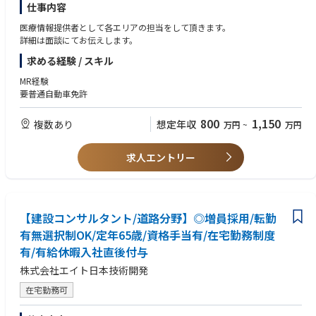
仕事内容
医療情報提供者として各エリアの担当をして頂きます。
詳細は面談にてお伝えします。
求める経験 / スキル
MR経験
要普通自動車免許
800
1,150
複数あり
想定年収
万円
~
万円
求人エントリー
【建設コンサルタント/道路分野】◎増員採用/転勤
有無選択制OK/定年65歳/資格手当有/在宅勤務制度
有/有給休暇入社直後付与
株式会社エイト日本技術開発
在宅勤務可