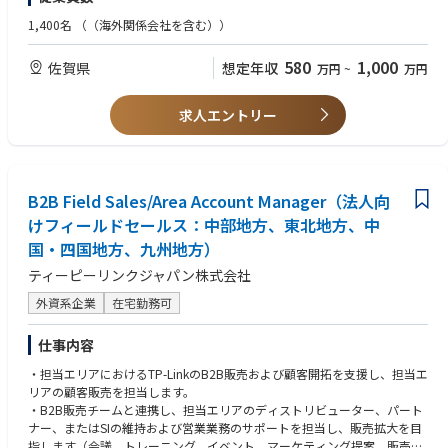
・海外拠点・販売会社や取引先との調整業務経験（納期調整、在庫管理、
【職務詳細】
供給調整など）
1,400名
（（海外関係会社を含む））
1）E2Eサプライチェーンオペレーションの推進
・Excelなどを用いたデータ集計・分析の実務経験
・販売需要、受注、材料手配、生産、在庫、出荷までの情報を一気通貫で
580
1,000
佐賀県
想定年収
万円
~
万円
把握し、担当する製品供給領域におけるサプライチェーンオペレーション
【歓迎要件】
を遂行する。
・製造業における物流・輸出入業務経験
・販売、調達、製造、物流など関係部門と連携し、顧客要求や販売計画に
・業務改善（標準化・可視化・自動化等）の実務経験
求人エントリー
応じた安定供給を実現する。
・ERP、SAP、BIツール、WMSなどのシステム使用経験
・TOEIC 700点以上、または同等の英語力
2）標準オペレーションの実行と精度向上
・中国語での日常コミュニケーションが可能な方
・受注・出荷・在庫・供給管理などの日次および定期オペレーションを、
標準プロセスに基づき正確に実行する。
B2B Field Sales/Area Account Manager（法人向
・業務手順、判断基準、情報共有ルールの整備・改善に取り組み、オペレ
けフィールドセールス：中部地方、東北地方、中
ーションのばらつきや属人化を抑制し、業務品質と再現性の向上を推進す
国・四国地方、九州地方）
る。
ティーピーリンクジャパン株式会社
3）材料手配・供給管理の改善
外資系企業
在宅勤務可
・需要情報、受注状況、生産計画を踏まえ、材料手配状況や納期を確認
し、安定供給に必要な管理・調整を行う。
・長納期材料や供給制約品については、関係部門と連携しながらリスクを
仕事内容
早期に把握し、材料欠品、生産遅延、納期遅延の防止に向けた改善活動を
・担当エリアにおけるTP-LinkのB2B販売および顧客開拓を支援し、担当エ
推進する。
リアの顧客販売を担当します。
・B2B販売チームと連携し、担当エリアのディストリビューター、パート
4）製品在庫・物流リードタイム管理
ナー、またはSIの維持および営業業務のサポートを担当し、販売拡大を目
・販売計画、需要動向、生産状況を踏まえ、製品在庫を適切に管理し、過
指します（会議、トレーニング、イベント、マーケティング提案、販売資