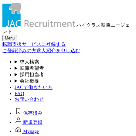
ハイクラス転職
エージェ
ント
Menu
転職支援サービスに登録する
ご登録済みの方
求人紹介を申し込む
求人検索
転職希望者
採用担当者
会社概要
JACで働きたい方
FAQ
お問い合わせ
保存済み
新規登録
Mypage