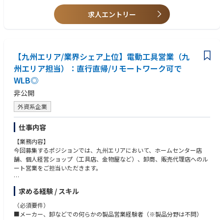
ドします。幅広い技術知識とマネージメント能力の両方が必要な仕事で
す。
<歓迎条件>
求人エントリー
AMは担当するFCの設備・装置の状態を分析して改善プロジェクト策定
●会社の方針に沿った組織の目標設定し、計画及び実行できる
し実行する責任があります。さらに、その成果を他のFC（海外含）に発信
●PDCA, QAなどの手法を使ったプロジェクトマネージメント能力がある
し、アマゾンの発展に貢献する役割があります。もちろん、メンテナンス
●生産工学基礎知識（生産性、稼働率、故障率などの理解）がある
の予算計画、人員計画を策定・実行する責任もあります。
●制御工学基礎知識（フィードバック制御、サーボ制御の理解）
【九州エリア/業界シェア上位】電動工具営業（九
●労働安全衛生基礎知識 （法規の理解、製造工場・生産設備での安全知
■具体的には…
識）
州エリア担当）：直行直帰/リモートワーク可で
◎40%
●労務管理の経験1年以上
WLB◎
生産設備、物流設備の生産性、稼働率、品質、コストおよび安全の改善活
●機械部品（モーター・エアシリンダー・動力伝達機構・バルブなど）、
動。
電気部品（インバーター・光学センサー・BCR・温度センサーなど）、制
非公開
◎30%
御機器（PLC・サーボアンプ・タッチパネル・調節計など）の取扱経験・
外資系企業
生産設備、物流設備の修理・メンテナンスおよび予防保全業務。
知識
◎10％
●機械加工、CAD、設計の知識・経験
改善のための設備メーカーとの折衝、作業監督・工事監督。
仕事内容
●またはPLCを使った制御・通信のプログラミング経験(5年)
◎10%
●または物流機器メンテナンス経験または物流機器製造経験(5年)
【業務内容】
優秀な人材の採用、メンバーの評価、シフト作成、人事管理と労務管理。
●または装置改善、フィールドサポート経験(5年)
今回募集するポジションでは、九州エリアにおいて、ホームセンター店
◎5%
●または5年以上の装置開発経験または装置設計経験(5年)
舗、個人経営ショップ（工具店、金物屋など）、卸商、販売代理店へのル
メンテナンステクニシャンへの教育・トレーニング実施。
ート営業をご担当いただきます。
◎5%
部品購買業務と在庫管理業務。資産管理業務。
取扱商材は、インパクトドライバ、丸のこ、グラインダなどの電動工具を
=====================================
求める経験 / スキル
はじめとする当社製品全般です。
（必須要件）
担当店との信頼関係構築を基盤に、営業施策・販促施策の提案、展示会イ
■メーカー、卸などでの何らかの製品営業経験者（※製品分野は不問）