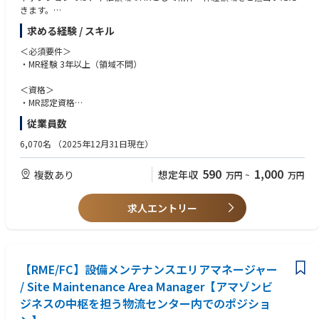
きます。
2024年以降は認知症領域にも関わり、担当先は精神科に加え、脳神経内科
求める経験 / スキル
や介護施設など、幅広い領域にわたります。
＜必須要件＞
・MR経験 3年以上（領域不問）
＜資格＞
・MR認定資格
・普通運転免許
従業員数
＜歓迎要件＞
6,070名
（2025年12月31日現在）
・基幹病院、または大学病院担当経験
・社内外の関係部署と協調して連携、行動できるコミュニケーション能力
590
1,000
複数あり
想定年収
万円
~
万円
・周囲を巻き込みながら、業務を遂行できるリーダーシップ
＜マインド・人柄＞
求人エントリー
・地域医療に貢献しようとする志のある方
【RME/FC】設備メンテナンスエリアマネージャー
/ Site Maintenance Area Manager【アマゾンビ
ジネスの中枢を担う物流センター内でのポジショ