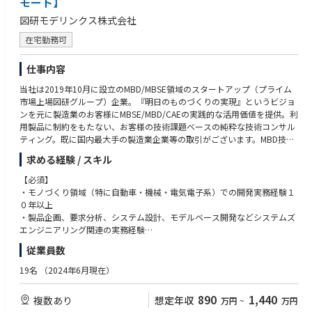
モート】
（3）信号処理、統計処理、最適化、実験計画法などの数学的知識をお持
◎裁量を持って働ける環境
・まずは弊社技術職として、製造業のお客様の課題把握を行い、その後は
ちの方
図研モデリンクス株式会社
少数精鋭組織のため、プロセスの改善などにも積極的に携われます。それ
MBD/MBSEを使用したモデル開発/システム環境構築等が主な業務内容で
（4）モーター制御やバッテリー熱マネージメントなどの電動関連の業務
ぞれの強み、スキルを鑑みて、プロジェクトをアサインするため、プロジ
す。
経験をお持ちの方
在宅勤務可
ェクトリーダーを任されるケースもございます。
・入社後の教育については、MBD/MBSEに長けた技術者が多数在籍してお
（5）コンピュータビジョン(画像センサ、画像処理)の知識および実務経験
り、プロジェクトを通してOJTでの教育を実施していきます。
をお持ちの方
仕事内容
◎顧客志向
・社風は、自由闊達で上下関係を気にせずコミュニケーションが取れ、リ
（6）通信やクラウド関連の業務経験をお持ちの方
顧客が抱える悩み、課題を同社が持つ専門性、知見を活かしソリューショ
モート環境も確立されているため、社員間の交流が気軽にとれます。
（7）HILS・RCPなどを用いた実機検証および実験環境構築の経験をお持
当社は2019年10月に設立のMBD/MBSE領域のスタートアップ（プライム
ンの提供ができます。設備やツール、ソフトウェアに囚われない、純粋な
ちの方
市場上場図研グループ）企業。『明日のものづくりの実現』というビジョ
技術ベースでの議論が可能です。
＜働き方＞
（8）システムズエンジニアリングの実践経験および学習経験をお持ちの
ンを元に製造業のお客様にMBSE/MBD/CAEの実践的な活用価値を提供。利
・働き方についてはリモートワークが中心となっております。お客様先と
方
用製品に制約をもたない、お客様の技術課題ベースの純粋な技術コンサル
◎最先端と古き良き技術の融合
の打合せや納品のため訪問することもありますが、
（9）機械学習・ディープラーニングの知識および実務経験(Pythonなど)
ティング。既に国内最大手の製造業企業等の取引がございます。MBD技術
最先端のソフトウェア、AIなどの技術と自動車業界の技術とを体感するこ
それ以外で会社に出社するということは原則ありません。
をお持ちの方
を武器にMBSE領域の技術コンサルをさらに強化しビジネスの拡大をする
求める経験 / スキル
とができ、スキル向上につながります。
・ライフスタイルにあった働き方をして頂ければと考えているので地方で
（10）ゲームエンジン(Unity、Unrealなど)の知識および実務経験をお持ち
ための募集になります。
他社のような受託ベースではなく、上流のR＆Dの段階で入り込むので、コ
フルリモート勤務なども可能です。
の方
【必須】
アな技術に触れることができます。
（11）コンサルティングファームでの技術コンサルティング業務経験をお
【安定性】プライム市場上場図研社が親会社のため財務安定性を担保
・モノづくり領域（特に自動車・機械・電気電子系）での開発実務経験１
■おすすめポイント：
持ちの方
【働き方】 専門業務型裁量労働制を採用
０年以上
【残業について】20～30時間程度。4～6月が閑散期、11～3月に向けて繁
当社は株式会社図研の100％出資により設立された会社です。
【働きやすさ】業務パフォーマンスをベースに評価するため、時間的・場
・製品企画、要求分析、システム設計、モデルベース開発などシステムズ
忙期
現在図研モデリンクスでは、自動車OEM・サプライヤーをはじめとした昨
■開発環境 ※以下のいずれかのご経験をお持ちの方は尚可
所的制約を受けずにご活躍頂くことができます。
エンジニアリング関連の実務経験
【有給休暇について】業務に支障のない範囲であれば、半日休/1日休/連
今の製品開発の高度化・複雑化に対応していくため、
プログラミング言語：MATLAB、Python、VBA、C/C++
・MBDまたはMBSEに関する知見・関心
続休と自由に取得可能。
製品開発におけるMBD・MBSEにおいてコンサルティングサービス、ツー
従業員数
システムモデリング言語：SysML、UML
【仕事内容】
・技術的課題を言語化し、ドキュメント・プレゼンで伝えられる論理的思
年次有給休暇は当該年度中に使用しなかったときは、次の年度に繰り越す
ル開発などの新事業を展開しております。
モデリングツール：Simulink、Amesim、SimulationX、Dymola、OpenM
■ 製造業において、高い生産性を実現させることを目的とし、顧客課題を
考力・表現力
19名
（2024年6月現在）
ことが可能
様々な分野のリーディングカンパニーをはじめ多くのものづくり企業がお
odelica、GT-SUITE
解決に導くMBSE/MBD/CAEを駆使した技術サービスを提供
・他社や他部門との協働を通じた課題整理・提案・推進の経験
※有給取得促進のためにアナウンスあり
客様です。
車両シミュレータ：CarSim、CarMaker
(技術コンサルティング、業務委託開発)
・SE領域における困難さを実現場で体感し、開発プロセス改革に向けた熱
890
1,440
複数あり
想定年収
万円
~
万円
MBSEツール：Cameo Systems Modeler、GENESYS、Phoenix ModelCent
■ 本募集職種では、MBDの導入・活用により、顧客の技術課題を解決する
意をお持ちの方