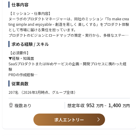
仕事内容
【ミッション・仕事内容】
ヌーラボのプロダクトマネージャーは、同社のミッション「To make crea
ting simple and enjoyable – 創造を易しく 楽しくする」をプロダクト体験
として市場に届ける責任を担っています。
プロダクトのビジョンとロードマップの策定・実行から、多様なステーク
ホルダーのハブとなり、リリース後の市場浸透施策まで、PdMとPMMの両
求める経験 / スキル
面を横断的に担当します。
【必須要件】
【具体的な挑戦課題】
▼経験・知識面
プロダクト戦略・ビジョン・ロードマップの策定と優先順位付け
SaaSプロダクトまたはWebサービスの企画・開発プロセスに携わった経
データ構造や制約を理解した上での、PRD（プロダクト要件定義書）への
験
落とし込み
PRDの作成経験
パフォーマンス測定やユーザー行動ログの分析を通じた継続的な改善
エンジニアやデザイナーとの協業経験
従業員数
開発・デザイン・CS・マーケティングなど、多様なチームとの共創・合意
アジャイル開発（Scrum / Kanbanなど）の手法を用いたPM経験
形成
定量・定性データ分析の基礎知識およびBIツールの利用経験
207名
（2026年3月時点、グループ全体）
【具体的な仕事内容】
▼素養・スキル面
952
1,400
複数あり
想定年収
万円
~
万円
■ヌーラボサービスの事業規模拡大
遊び心を持って取り組むことができる
顧客のニーズと市場のトレンドを理解し、ヌーラボのミッションに共感し
顧客の声をただ聞くだけでなく、ヌーラボのミッションに共感してプロダ
ながら魅力的な製品を提供し続けます。
クト開発に取り組んでいただきたいと考えます。
求人エントリー
プロダクト戦略の策定・実行、プロダクトビジョン / ロードマップの策
進んでアウトプット・言語化できるスキル
定・優先順位付けと実行を担います。
リモートワーク中心の働き方において、想いや考えを言語化する力、能動
まずはいくつかのチームを担当してもらい、プロダクト・顧客・チームの
的なコミュニケーションが必要になります。