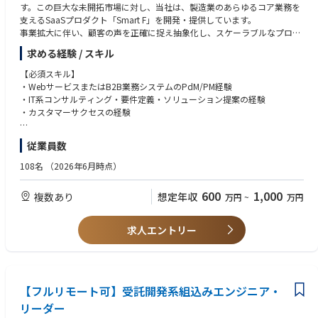
・フルスタックエンジニア7名、業務委託2名
【転勤について】在宅勤務100％近いビジネススタイルのため、転勤の可
す。この巨大な未開拓市場に対し、当社は、製造業のあらゆるコア業務を
・機能ごとにチームが分けていて3チームで稼働中
能性については検討しておりません。もし将来的に会社のビジネススタイ
支えるSaaSプロダクト「Smart F」を開発・提供しています。
ルに変化があり、転勤などの話がある場合は、ご本人の意思確認や費用負
事業拡大に伴い、顧客の声を正確に捉え抽象化し、スケーラブルなプロダ
【開発体制】
担等は検討いたします。
クトに落とし込むプロダクトマネージャーを募集します。
求める経験 / スキル
・アジャイル開発
年次有給休暇は当該年度中に使用しなかったときは、次の年度に繰り越す
・POがユーザインタビューからの要望の管理
ことが可能。
◆◆業務のミッション
【必須スキル】
・PdMと企画/設計エンジニアで仕様の策定
※有給取得促進のためにアナウンスあり
・現場課題の構造化：製造現場の運用や多岐にわたる要望をヒアリング
・WebサービスまたはB2B業務システムのPdM/PM経験
・実装担当者であっても、仕様の関与も随時実施
し、本質的な課題を特定する。
・IT系コンサルティング・要件定義・ソリューション提案の経験
・デザインコンセプトはデザイナーで決定
・プロダクトへの抽象化：特定の1社のためのカスタマイズではなく、数
・カスタマーサクセスの経験
実装時のデザインはPdMとエンジニアで確定
千社が利用可能な「汎用的な機能」としてプロダクト構造に落とし込む。
・開発とビジネスの橋渡し：開発チームが実装に取り組めるよう、論理的
【求めるスキル・姿勢】
【これから解決したい技術的な課題】
従業員数
かつ具体的な要件定義を行い、リリースまでのプロジェクトを推進する。
・お客様の前に立ち、業務運用を聞き出して要件に落とし込んだ経験があ
・CI/CDの環境整備
る
108名
（2026年6月時点）
・テストの自動化
◆◆仕事内容
・曖昧な状態から優先順位を判断し、制約の中で現実解を出せる
・ユーザ増加時の負荷対策
・顧客ヒアリング： お客様先で業務運用を直接ヒアリングし、現場の困り
・関係者（顧客・開発・営業・CS）を巻き込み、合意形成までやり切れる
600
1,000
複数あり
想定年収
万円
~
万円
ごと・業務フローを把握する
【開発環境】
・課題の構造化： ヒアリング内容から、要望の裏にある真の課題を特定
【求める人物像】
■言語：C#
し、整理・抽象化する
・実直に現場と向き合える方
求人エントリー
■フレームワーク：.net framework 4.8、ASP.NET MVC WebAPI2
・要件定義・設計： ユーザーストーリー作成、業務フロー設計、仕様策
・論理的思考力に長けた方
■DB： Microsoft SQL Server
定、エッジケース・QA観点の整理
・ビジネスへの当事者意識
■使用ツール(環境)： AWS / GitHub / Slack / Gather.town / Notion
・提案・合意形成： お客様への提案・すり合わせを行い、「これで進め
る」を握る
・開発連携： 合意した要件を開発チームへ伝達し、仕様調整・スコープ調
【フルリモート可】受託開発系組込みエンジニア・
整・リリース推進を行う
リーダー
・機能検証： リリースされた機能が設計意図どおりに動作するかテストす