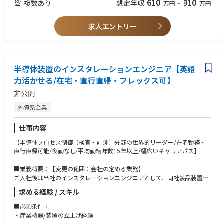
610
910
複数あり
想定年収
万円
~
万円
■販売管理および社内連携業務
・販売案件管理、需要予測、在庫調整
求人エントリー
・Tech部門による顧客対応のサポート及びマーケティング部門との連携
による販促資料の情報提供
ーFront Line Care (FLC) 部門 ー
・Baxterの病院向けケア・ポートフォリオを担い、手術室から病棟に至る
半導体装置のインスタレーションエンジニア【英語
まで医療従事者を支援します。
力活かせる/在宅・直行直帰・フレックス可】
・患者モニタリングシステム、心臓診断機器、身体診察・診断ツール、視
非公開
覚スクリーニング技術など、信頼性の高い製品群を取り扱っています。
・医療従事者が患者のベッドサイドで、安全かつ効率的なケアを提供でき
外資系企業
るよう支援する製品・ソリューションを提供します。
仕事内容
【募集エリア】
【半導体プロセス制御（検査・計測）分野の世界的リーダー/在宅勤務・
・関西～西日本エリア(出張あり)
直行直帰可能/夜勤なし/平均勤続年数15年以上/幅広いキャリアパス】
※バスクタージャパン㈱で採用後、グループ企業(子会社)である「Welch A
■業務概要：【変更の範囲：会社の定める業務】
llyn 社」へ出向となります。
ご入社後は当社のインスタレーションエンジニアとして、同社製品装置の
機器設置から稼働までを担当いただきます。詳細は以下の通りです。
求める経験 / スキル
・顧客先工場にて半導体検査装置の設置、据え付け、試運転
・カスタマーサポート部門とプロジェクトを組んで作業を遂行
■必須条件：
・試運転時の性能フィードバックを海外技術者に展開し、稼働までフォロ
・産業機器/装置の立上げ経験