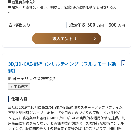
ベントの企画、新製品プロモーション、店頭や展示会での実演販売、お客
■普通自動車免許
様の店頭作り、POPやチラシ・カタログの提案など、幅広く様々な業務に
■足繁くお客様先に通い、観察し、能動的な提案経験を志向される方
関わっていただきます。
（尚可要件）
電動工具業界の経験は必須ではありません。販売店やエンドユーザーであ
■電動工具、工具、金物、住宅設備、部品、金具、日用品など、ホームセ
500
900
複数あり
想定年収
万円
~
万円
るプロの職人との直接接点を大切にし、自ら考え行動しながら提案営業に
ンターや個人経営ショップへの営業経験者
取り組める方であれば、異業界からキャリア入社し活躍している社員も多
■製品アイテム数が多く、新製品の発売スパンが早い製品の営業経験者
数います。
求人エントリー
■エンドユーザー向けイベントの企画、実行経験者
■DIYが好きな方
【主な業務詳細】
■担当店へのアプローチ（訪問計画の立案/実行、営業施策・販促施策の
企画/提案/合意、製品勉強会/新製品プロモーション実行)
3D/1D-CAE技術コンサルティング【フルリモート勤
■本部営業担当による本部商談決定事項の即時具現化と効果検証
■担当店との強固なリレーションシップ構築
務】
■担当店と協業した、Touch＆Try・展示会・同行販売によるエンドユーザ
図研モデリンクス株式会社
ーへの直接的な営業活動
■競合動向調査及び報告
在宅勤務可
【働き方】
仕事内容
■九州を中心としたエリアをご担当いただきます。
■今お住まいの自宅から、営業活動は直行直帰を基本とし、事務作業につ
当社は2019年10月に設立のMBD/MBSE領域のスタートアップ（プライム
いてはリモートワークを活用した柔軟な働き方が可能です。
市場上場図研グループ）企業。『明日のものづくりの実現』というビジョ
ンを元に製造業のお客様にMBSE/MBD/CAEの実践的な活用価値を提供。利
用製品に制約をもたない、お客様の技術課題ベースの純粋な技術コンサル
ティング。既に国内最大手の製造業企業等の取引がございます。MBD技術