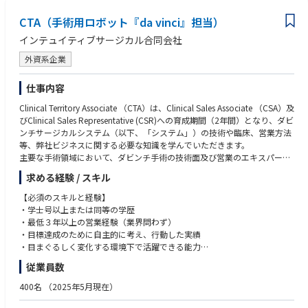
理解を深めていただきます。
グローバルへのマインドセット
CTA（手術用ロボット『da vinci』担当）
英語でのコミュニケーションに抵抗がない方（翻訳ツールの利用可 / 今後
■プロダクト要件定義とプロジェクトマネジメント
海外メンバーとの連携を強化していきます）
インテュイティブサージカル合同会社
ユーザーストーリーや要件定義などをPRDに落とし込み、開発要件を明確
化します。
【歓迎要件】
外資系企業
エンジニアやデザイナーと協働し、アジャイル開発の手法を活用したプロ
バックオフィス向け事業に関するユーザー像・ドメインの深い解像度
ジェクトを推進します。
ユーザーリサーチ・インタビューの実施および開発プロセスへの組み込
仕事内容
み、改善をリードした経験
■効果測定とデータ分析
Clinical Territory Associate （CTA）は、Clinical Sales Associate （CSA）及
データ分析スキル（SQL / Mixpanel / Tableau等の利用経験）とクリエイ
パフォーマンス測定、ユーザー行動ログや調査結果の分析・振り返りを通
びClinical Sales Representative (CSR)への育成期間（2年間）となり、ダビ
ティブな発想を併せ持つ方
して、継続的な改善を推進します。
ンチサージカルシステム（以下、「システム」）の技術や臨床、営業方法
UXデザインやUI設計に関する知識、またはプロジェクトマネジメント関連
等、弊社ビジネスに関する必要な知識を学んでいただきます。
の資格（PMP等）
■ステークホルダーとのコミュニケーション
主要な手術領域において、ダビンチ手術の技術面及び営業のエキスパート
開発、デザイン、カスタマーサクセス、カスタマーサポート、マーケティ
となるためのトレーニングを受け、配属されたエリアでの営業活動を通し
求める経験 / スキル
ングチームなど多様なチームとの連携を通じたプロジェクト推進を担いま
てシステム導入後の稼働率を最大化するサポートを行います。
す（同社では海外拠点にもデザインチーム、マーケティングチームのメン
基本的な職務
【必須のスキルと経験】
バーが在籍しています）。
• 医師や医療スタッフに対して、ダビンチ手術テクノロジートレーニング
・学士号以上または同等の学歴
ユーザーやコミュニティとの対話（インタビュー、ユーザーフィードバッ
パスウェイ（初症例を実施される前に修了いただくことが必須となるトレ
・最低３年以上の営業経験（業界問わず）
ク）を通じたニーズの把握を進めます。
ーニングプログラム）とスキルアップ過程について説明する。
・目標達成のために自主的に考え、行動した実績
• 医師や医療スタッフに対して、オンサイトトレーニング（実機を使用し
・目まぐるしく変化する環境下で活躍できる能力
た研修）とドライトレーニング（システムのセッティング、理論、概要の
・誠実さ、素直さを兼ね備え、責任感を持った行動ができる方
従業員数
研修）を実施する。
・MS Office（Excel/Word/PPT）の基礎的な知識
• 担当施設全診療科のTR100トレーニング（ダビンチ執刀医が認定証取得
・日本語ネイティブ、もしくはN1相当レベル
400名
（2025年5月現在）
のために行うラボトレーニング）の練習を担当する。
・普通自動車運転免許
• 医師や医療スタッフに対して、製品のデモンストレーションやインサー