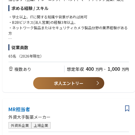
剰在庫・滞留在庫の発生防止と販売機会損失の最小化に取り組む。
料の配布など）。
・また、出荷から顧客・現地拠点への着荷までのリードタイムや物流コス
求める経験 / スキル
・担当エリアの新規チャネル、新規B2Bディストリビューター、新規シス
トを把握し、安定供給と効率的な物流オペレーションの両立に貢献する。
テムインテグレーターの開拓、B2B販売拡大への取り組み（コールドコー
・学士以上、ITに関する知識や背景があれば尚可
ル、メール連絡、会議での問い合わせなど）。
5）DXオペレーションおよび業務改善推進
・B2Bビジネス(法人営業)の経験3年以上、
・中小企業向け製品の販売力強化を目的とした、関連するB2Bイベント、
・需要、受注、生産、在庫、出荷に関するデータやシステムを活用し、オ
・ネットワーク製品またはセキュリティカメラ製品分野の業界経験がある
活動、またはプログラムのサポート。
ペレーションの可視化、精度向上、業務効率化を推進する。
方
・上記以外のB2Bビジネスに関連する業務
・BIツールや各種レポートを活用して課題を早期に把握し、関係部門と連
携しながら改善策を実行することで、DXオペレーションの定着と継続的な
【求める人物像】
従業員数
業務改善に貢献する。
・積極的で、効率性があり、物事を積極的に考え、新しい挑戦を好み、常
に学び、向上心がある方
65名
（2026年現在）
400
1,000
複数あり
想定年収
万円
~
万円
求人エントリー
MR担当者
外資大手製薬メーカー
外資系企業
上場企業