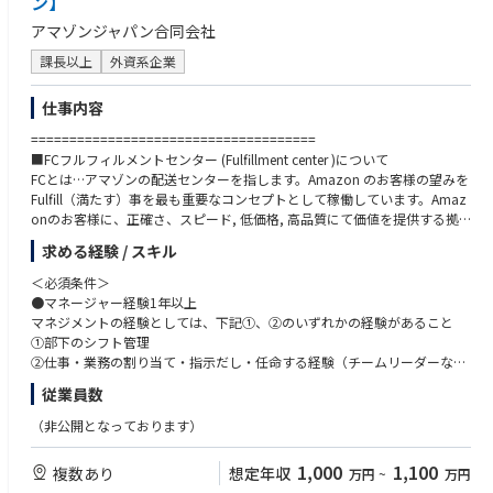
ン】
アマゾンジャパン合同会社
課長以上
外資系企業
仕事内容
=====================================
■FCフルフィルメントセンター (Fulfillment center )について
FCとは…アマゾンの配送センターを指します。Amazon のお客様の望みを
Fulfill（満たす）事を最も重要なコンセプトとして稼働しています。Amaz
onのお客様に、正確さ、スピード, 低価格, 高品質にて価値を提供する拠
点となる物流センターであり、Amazonのビジネスを担う中枢機関です。
求める経験 / スキル
=====================================
■Essential Functions
＜必須条件＞
アマゾンではMaintenance Area Manager（AM）として活躍いただけるリ
●マネージャー経験1年以上
ーダーシップに優れ、生産設備または物流設備のエンジニアリング経験が
マネジメントの経験としては、下記①、②のいずれかの経験があること
ある方を求めています。組織、予算、 プロジェクトの管理に携わるため、
①部下のシフト管理
マネージメント経験を持つエンジニアを求めています。具体的には機械工
②仕事・業務の割り当て・指示だし・任命する経験（チームリーダーな
学、電気工学、生産工学、制御工学の知識があるエ ンジニア、生産工場で
ど）
従業員数
の設備改善・品質改善の経験があるエンジニアです。
●生産設備、マテハン機械のメンテナンス経験または装置製造経験(5年)
アマゾンのフルフィルメントセンター（FC）は他例無い程に自動化が進ん
●機械工学基礎知識 ・電気工学基礎知識がある
（非公開となっております）
でおり、多様な設備・装置があります。メンテナンスチームはFCの設備・
●エクセル（マクロ使用）、ワード（文書作成）、eメールを使用できる
装置のメンテナンスだけでなく、性能の改善、生産性改善をも担当してい
1,000
1,100
複数あり
想定年収
万円
~
万円
ます。AM は設備安定稼働・性能改善・生産性改善等のチーム活動をリー
=====================================