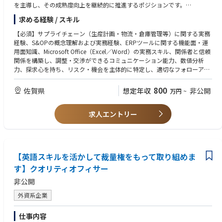
す。その後部門に配属され、定期メンテナンスや簡単なトラブルシューテ
・全従業員数15,000名以上（日本国内）530名
を主導し、その成熟度向上を継続的に推進するポジションです。
ィングから担当します。
・平均年齢45.0歳
〈詳細〉
求める経験 / スキル
※直近ではWEB研修を充実させるなど、トレーニングに力を入れておりま
需要＆供給戦略および計画の立案・実行／IBP（統合型ビジネス・サプラ
す。
イ計画）プロセスおよび月次サイクルを主導／生産・供給・在庫計画の管
【必須】サプライチェーン（生産計画・物流・倉庫管理等）に関する実務
理／在庫およびWorking capitalの管理・最適化／KPI管理および継続的改
経験、S&OPの概念理解および実務経験、ERPツールに関する機能面・運
■キャリアパス：
善の推進／SCMチームの育成・マネジメントおよびリーダーシップの発揮
用面知識、Microsoft Office（Excel／Word）の実務スキル、関係者と信頼
当ポジションを極めてマネージャーになる場合や、チーム内で解決できな
／品質・HSE（健康・安全・環境）に関するコンプライアンスの遵守
関係を構築し、調整・交渉ができるコミュニケーション能力、数値分析
い問題を本社に掛け合うテクニカルサポート部門、またアプリケーション
力、探求心を持ち、リスク・機会を主体的に特定し、適切なフォローアッ
エンジニアへ進む社員もいます。
プを行う能力、SCMチームのマネジメント経験
【歓迎】カスタマーサービス・物流・営業いずれかの業務経験、Infor M3
800
佐賀県
想定年収
非公開
万円
~
■企業の魅力：
の知識をお持ちの方
◇高い技術力：微細化が進む半導体業界の進化を支える検査・計測技術で
世界をリードし、売上高127.5億米ドルの約11％（約14億米ドル）を継続
求人エントリー
的に研究開発へ投資しています。
◇幅広い顧客基盤による安定性：KLAの検査・計測装置はその品質の高さ
から、半導体デバイスメーカーはもちろん、競合の製造装置メーカーやウ
ェハーなどの部材メーカーからも必要とされており、顧客層の広さが安定
した事業基盤につながっています。
【英語スキルを活かして裁量権をもって取り組めま
す】クオリティオフィサー
■社風：
KLAは、技術革新をリードするグローバル企業として、社員一人ひとりの
非公開
専門性と自主性を尊重する風土があります。
外資系企業
◇チームワーク重視：多様なバックグラウンドを持つメンバーが協力し合
仕事内容
い、課題解決に取り組む文化があります。