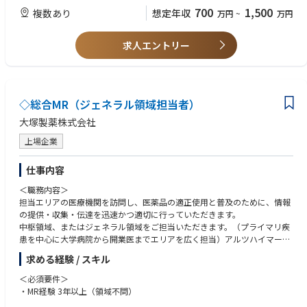
に直接貢献できる実務経験
ス整備
テックリード等としての開発推進経験
700
1,500
複数あり
想定年収
万円
~
万円
●職場の雰囲気
◆歓迎スキル・経験
・上記の通り、品質管理全般に関して幅広い業務を担当している職場です
求人エントリー
・顧客課題をもとに要件定義、仕様策定、機能改善を行った経験
ので、一人ひとりが専門領域の業務を担当しつつ、かつ連携して業務を推
・エンジニア、デザイナー、ビジネスサイド、顧客など複数関係者を巻き
進しています。
込んだプロジェクト推進経験
・そのため、職場内の連携や日常的な対話を重視しており、お互いに気づ
・生成AI、自然言語処理、検索システム、データ活用、業務自動化などへ
いたことを立場や職位に関係なく言い合うことができる雰囲気の職場で
の強い関心
す。
◇総合MR（ジェネラル領域担当者）
・AI技術を単なる技術実装ではなく、業務変革・現場活用につなげる視点
・佐賀の地元出身者だけでなく、他県から移住されてきている方もいらっ
・不確実性の高い新規プロダクト開発において、仮説検証を進めながら形
大塚製薬株式会社
しゃいます。これらの皆さんがまじりあってアットホームな雰囲気で仕事
にしていく推進力
をしています。
上場企業
・自然言語処理、機械学習、検索エンジン、文書解析、データ構造化に関
する知識・経験
●キャリアパス
・製造業、設計開発、生産技術、品質保証、PLM、BOM、CAD、CAE、FM
仕事内容
・ご本人の能力と適正に応じ、品質管理の専門職としてスキルを磨いてい
EA等に関する業務知識
ただくパターンと、品質管理業務において幅を広げていただき、ジェネラ
＜職務内容＞
・製造業向けSaaS、業務システム、PLM／PDM、ナレッジマネジメントシ
リストとしてゆくゆくは管理職を目指していただパターン、いずれも可能
担当エリアの医療機関を訪問し、医薬品の適正使用と普及のために、情報
ステム等の開発・導入経験
です。
の提供・収集・伝達を迅速かつ適切に行っていただきます。
・BtoB SaaSまたはエンタープライズ向けプロダクトにおけるセキュリテ
・ワークライフバランスも考慮の上で最適なキャリアパスをご本人と一緒
中枢領域、またはジェネラル領域をご担当いただきます。（プライマリ疾
ィ、権限管理、監査ログ、データ分離等の設計経験
に探索していきます。ジョブローテーションや転勤経験を昇格の条件にす
患を中心に大学病院から開業医までエリアを広く担当）アルツハイマー型
・PoCから本番導入、定着化、プロダクト化までを推進した経験
ることはございません。
認知症・高血圧・高脂血症、逆流性食道炎、アトピー
・コンサルティングファーム、SIer、事業会社DX部門、AIスタートアップ
求める経験 / スキル
等でのプロジェクト推進経験
＜必須要件＞
・開発チームの立ち上げ、採用、育成、開発プロセス整備の経験
・MR経験 3年以上（領域不問）