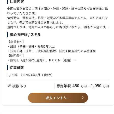
仕事内容
全国の道路施設等に関する調査・計画・設計・維持管理及び事業推進に携
わっていただきます。
情報通信、運転支援、防災・減災など多様な機能で人と人、まちとまちを
つなぎ、豊かで快適な社会を実現します。
道路づくりは、地域の人々の暮らしに寄り添いながら、 誰もが安全で快適
に利用できる交通環境の実現を目指しています。
求める経験 / スキル
【必須条件】
・設計（予備・詳細）経験5年以上
・技術士補、技術士一次試験合格者、技術士関連部門の学習経験
【歓迎条件】
・技術士（建設部門_道路）、ＲＣＣＭ（道路）
・募集地域へのIターン、Uターンをお考えの方
従業員数
1,158名
（※2024年6⽉1⽇時点）
450
1,050
複数あり
想定年収
万円
~
万円
求人エントリー