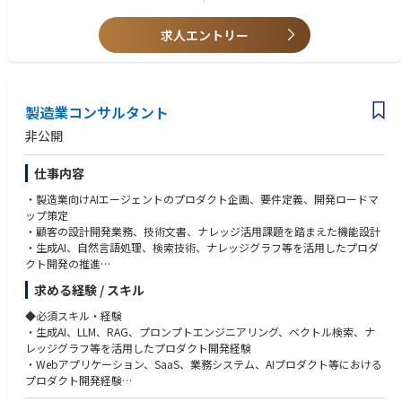
・設計・製造・サプライヤとの調整を通じた課題解決経験（4M変更、工程
分子アルミ固体電解コンデンサ(OS-CON)を担当している佐賀拠点の品質
変更、材料変更対応など）
管理業務となります。
求人エントリー
【人柄・コンピテンシー】
－新製品認定および変更管理における品質保証観点での判定業務を担
・率先して関係者に対して働きかけを行うことができ、且つ協力者を集め
い、量産移行・増産や移管案件に対する品質リスクの最小化を推進
ることができる方
－顧客要求（車載・インフラ等の高信頼要求）を踏まえた認定基準の整
・指示待ちするのではなく、自分なりの考えをもって進めることができる
備・運用を通じ、佐賀拠点の品質保証レベル向上に貢献
方
製造業コンサルタント
－関係部門（設計・製造・材料・営業）と連携し、未然防止型の品質判
・スピード感よく業務の対応ができる方
断・仕組み構築をリード
・論理的に物事を考えることができる方
非公開
・あらゆることに知的好奇心を持ち、仕事を楽しむことができる方
●具体的な仕事内容
仕事内容
・新製品認定（DR、信頼性評価結果レビュー、量産可否判定）の実施
・変更管理案件（4M変更、サプライヤ変更、移管等）の内容精査および品
・製造業向けAIエージェントのプロダクト企画、要件定義、開発ロードマ
質影響評価・認定判断
ップ策定
・不具合・課題発生時の是正内容レビューおよび再発防止の妥当性確認
・顧客の設計開発業務、技術文書、ナレッジ活用課題を踏まえた機能設計
（源流へのフィードバック）
・生成AI、自然言語処理、検索技術、ナレッジグラフ等を活用したプロダ
・認定・変更管理プロセスの標準化・運用改善（審査品質・スピード向
クト開発の推進
上）
・プロンプト設計、RAG、文書構造化、根拠提示、回答精度向上に関する
求める経験 / スキル
企画・検証
●この仕事を通じて得られること
・エンジニア、AI技術者、製造業コンサルタント、外部パートナーとの開
◆必須スキル・経験
・情報通信、インフラ向け電子デバイスにおける高信頼品質保証（新製品
発マネジメント
・生成AI、LLM、RAG、プロンプトエンジニアリング、ベクトル検索、ナ
認定／変更管理）の専門性
・PoC案件を通じた顧客課題の抽出、プロダクト改善へのフィードバック
レッジグラフ等を活用したプロダクト開発経験
・設計～材料～製造まで跨る横断的な品質判断力と、顧客要求に基づく監
・セキュリティ、権限管理、監査ログ、データ分離など、法人向けAIプロ
・Webアプリケーション、SaaS、業務システム、AIプロダクト等における
査耐性の高いロジック構築力
ダクトに求められる品質・信頼性の向上
プロダクト開発経験
・増産・移管など事業成長の中核イベントに関与し、事業品質リスク低減
・将来的なプロダクト組織・開発体制の構築、メンバー育成、開発プロセ
・プロダクトマネージャー、プロジェクトマネージャー、開発リーダー、