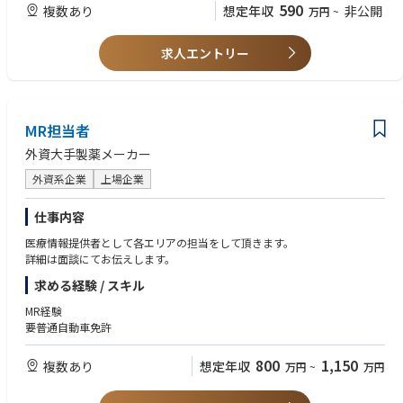
590
複数あり
想定年収
非公開
万円
~
ビス（製品の説明と実際にシステムを触りながら理解していただく）を主
【望ましいスキルと経験】
導する。
・英語力
• システムを使用した手術に立会い、製品の安全使用のためにサポートす
・医療業界、特に医療機器業界経験者
求人エントリー
る。
• 上記活動や手術室に対する営業活動、カスタマーサポートトレーニング
等を通じて、チームの四半期目標達成に貢献する。
• 上記の営業活動を通じて、エリアにおけるシステムの認知向上および術
式の採用に繋がる営業活動、マーケティング活動のサポートやコーディネ
MR担当者
ーションを行う。
外資大手製薬メーカー
• 日報（営業・症例報告、営業活動の結果）や経費精算、社内オンライン
トレーニングや社内システムを使用した事務処理を行う。
外資系企業
上場企業
仕事内容
医療情報提供者として各エリアの担当をして頂きます。
詳細は面談にてお伝えします。
求める経験 / スキル
MR経験
要普通自動車免許
800
1,150
複数あり
想定年収
万円
~
万円