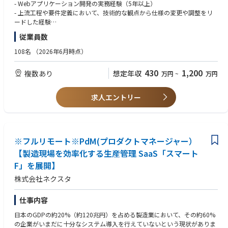
- 企画側が提示する要件に対し、業務フローやDB構造との整合性を検証・
- Webアプリケーション開発の実務経験（5年以上）
提案
◎働きやすい環境
- 上流工程や要件定義において、技術的な観点から仕様の変更や調整をリ
- 複雑なドメイン知識を整理し、拡張性の高いモデルへ落とし込む設計業
給与制度、就業制度などを在籍メンバーが働きやすいように、独自に設計
ードした経験
務
しております。
- チームでのアーキテクチャ設計・意思決定の経験
従業員数
- プロダクトの肥大化を防ぐための「機能追加の抑制」や「共通化」の判
断
◎裁量を持って働ける環境
【歓迎スキル】
108名
（2026年6月時点）
少数精鋭組織のため、プロセスの改善などにも積極的に携われます。それ
以下の技術環境での業務経験
- AI駆動開発の標準化
ぞれの強み、スキルを鑑みて、プロジェクトをアサインするため、プロジ
-SQLServer, ASP.NET MVC WebAPI, AWS, Azure, React/Vue.js（今後Blaz
430
1,200
複数あり
想定年収
万円
~
万円
- AIの活用(ClaudeCode, Devin, gemini等)を前提とした開発フローの構築
ェクトリーダーを任されるケースもございます。
orに移行予定）
および実践とチーム内への展開
- AIコーディングツールを実務で使い込んでいる方
- 開発時間を圧縮し、浮いた時間を「ドメインの理解」と「設計の検討」
◎顧客志向
求人エントリー
に充てるスタイルの実践
顧客が抱える悩み、課題を同社が持つ専門性、知見を活かしソリューショ
ンの提供ができます。設備やツール、ソフトウェアに囚われない、純粋な
- チームの技術力底上げ
技術ベースでの議論が可能です。
- ドメインチーム（受注・在庫・生産等）のリーダーとして、コードレビ
ューや設計判断の基準作り
※フルリモート※PdM(プロダクトマネージャー）
◎最先端と古き良き技術の融合
最先端のソフトウェア、AIなどの技術と自動車業界の技術とを体感するこ
【製造現場を効率化する生産管理 SaaS「スマート
【ネクスタの特徴】
とができ、スキル向上につながります。
F」を展開】
・フルリモート
他社のような受託ベースではなく、上流のR＆Dの段階で入り込むので、コ
・フルフレックス
アな技術に触れることができます。
株式会社ネクスタ
・自社開発プロダクト
・製造業向けSaaS
【残業について】20～30時間程度。4～6月が閑散期、11～3月に向けて繁
仕事内容
忙期
【開発組織】
【有給休暇について】業務に支障のない範囲であれば、半日休/1日休/連
日本のGDPの約20%（約120兆円）を占める製造業において、その約60%
・PO1名、PdM1名、企画/設計エンジニア3名
続休と自由に取得可能。
の企業がいまだに十分なシステム導入を行えていないという現状がありま