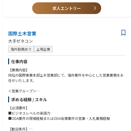
求人エントリー
国際土木営業
大手ゼネコン
海外勤務あり
上場企業
仕事内容
【業務内容】
同社の国際事業本部土木営業部にて、海外案件を中心とした営業業務をお
任せいたします。
＜営業グループ＞
■海外土木案件に対する営業方針の策定
求める経験 / スキル
■国内外顧客からの営業情報の収集と管理
■海外拠点（海外関係会社、海外事務所）との営業業務連携及び支援
【必須要件】
■営業情報の各海外拠点、国際部門内への展開、報告
■ビジネスレベルの英語力
■各種営業資料の準備
■ODA案件の現場経験またはODA有償案件の営業・入札業務経験
■見積提出、契約、受注計上にかかる社内審査の準備、社内調整
■入札に係る対応
【歓迎条件】