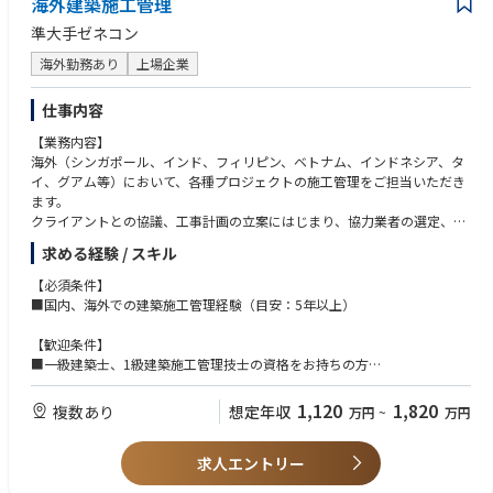
海外建築施工管理
準大手ゼネコン
海外勤務あり
上場企業
仕事内容
【業務内容】
海外（シンガポール、インド、フィリピン、ベトナム、インドネシア、タ
イ、グアム等）において、各種プロジェクトの施工管理をご担当いただき
ます。
クライアントとの協議、工事計画の立案にはじまり、協力業者の選定、品
質管理、原価管理、安全管理、工程管理等トータルで担っていただきま
求める経験 / スキル
す。
※同社が手掛ける物件には、日系/非日系の世界的グローバル企業の、マ
【必須条件】
ンション、工場、庁舎、倉庫などの案件が多数あります。
■国内、海外での建築施工管理経験（目安：5年以上）
■業務内容：
【歓迎条件】
・クライアント、施工業者とのネゴ/打合せ
■一級建築士、1級建築施工管理技士の資格をお持ちの方
・実行予算、見積もり、工事スケジュール等の書類作成
■海外建築施工管理の実務経験
・施工図面作成、チェック、修正
1,120
1,820
複数あり
想定年収
万円
~
万円
・資材、職人の手配
・現場管理全般（工程管理、安全管理、品質管理、原価管理）
・ローカル施工管理者の指導 など
求人エントリー
★駐在の詳細については面接内で詳細お話頂きます。海外でチャレンジ・