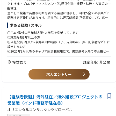
クト推進・プロパティマネジメント等,経営企画・経理・法務・人事等の一
般管理
主として複雑で高度な判断を要する業務に従事し、国内外全ての事業所に
勤務する可能性があります。将来的には経営幹部層(所属長)として、広範
かつ高度なマネジメント業務・専門業務を担うことが期待されています。
求める経験 / スキル
【職務例】
①日本･海外の四年制大学･大学院を卒業している方
●オフィスビル・商業施設の開発企画、賃貸、運営管理
②就業経験3年以上の方
●マンション等住宅の開発企画、賃貸、分譲
③当社役員･社員の2親等以内の親族（子、兄弟姉妹、孫、配偶者など）に
●物流施設の開発企画・賃貸
該当しない方
●空港ターミナルの運営
④2025年8月以降のキャリア総合職採用にて、書類選考以降で不合格とな
●証券化スキームを活用した不動産開発及び売買
っていない方
●クライアントに対するソリューション営業
上記4つの条件を満たす必要があります。
複数あり
想定年収
非公開
●経営企画・経理・人事との一般管理 等
※ジョブローテーションあり
※内定後、原則半年以内迄の入社とします。
求人エントリー
現職とのご調整により難しい場合は、面接時に個別にお問い合わせくださ
■配属部署はご経験に応じて決定いたします。
い。
■サポートについて
★不動産業務に関する経験は不問です。
通常の当社からのサポート体制とは異なり、ご自身でHPよりエントリーを
【経験者歓迎】海外駐在／海外建設プロジェクトの
頂く流れとなりますが、
50年、100年先の未来を見据えて事業を構築していくには、新しい発想を
応募に向けた資料作成のアドバイスや、面接に向けた対策等を実施させて
営業職（インド事務所駐在員）
持った人財が必要です。
頂きます。
特に変化のスピードが加速しているこれからは、金融やIT、エネルギーな
オリエンタルコンサルタンツグローバル
ど、不動産業界以外との掛け算で生まれるビジネスチャンスも多くなって