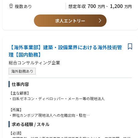
■配属組織
700
1,200
複数あり
想定年収
万円
~
万円
原子力本部 プロジェクト部（土木チーム）
【尚可要件】
・原子力施設の案件を扱うゼネコンでの施工経験
原子力本部全体：約100名
求人エントリー
・数値解析、地盤・耐震関連の知見
プロジェクト部：12〜13名（2チーム構成：建築／土木）
土木チーム：6名
L年齢構成：20代1名、40代1名、50〜60代4名
【海外事業部】建築・設備業界における海外技術管
■働き方
残業時間：月40時間程度（本部平均：30〜35時間）
理【国内勤務】
在宅勤務：月8回まで可能
総合コンサルティング企業
出張：月2〜3回（関西・九州・北海道など／日帰り中心・多くはWeb）
海外勤務あり
■キャリアパス
原子力本部内での専門性深化が中心。
仕事内容
基本はプロジェクト部にて施工計画業務を継続。
希望に応じて現場施工管理へのキャリアも可能。
【主な顧客】
・日系ゼネコン・ディベロッパー・メーカー等の現地法人
■ポジションの魅力
①国策×成長市場（安定性）
【所属】
カーボンニュートラル推進の中核領域
・弊社カンボジア現地法人への在籍出向・駐在
国家主導による中長期（5年以上）の安定需要
（現地社員58名。
求める経験 / スキル
原子力施設の更新・再稼働案件が今後増加見込み
日本人が2名駐在中。それぞれ営業管理担当、電気設備をメインとした
②大規模プロジェクトへの参画
設備担当）
【必須】
スーパーゼネコン中心のJVプロジェクト