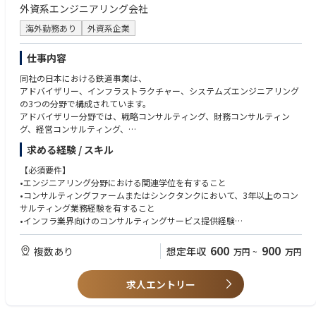
の方が活躍している部門です。
外資系エンジニアリング会社
＜担当プロジェクト＞
海外勤務あり
外資系企業
東南アジア、中東、アフリカなどの発展途上国における建築物。
(具体的な国)ミャンマー、インドネシア、フィリピン、ネパール、バング
仕事内容
ラディシュ、インド、スリランカ、コンゴ民主共和国、
同社の日本における鉄道事業は、
ナイジェリア、コートジボワール、
アドバイザリー、インフラストラクチャー、システムズエンジニアリング
例としては、大学、空港、駅舎、行政関連の建設物、病院、中学校、保健
の3つの分野で構成されています。
所、美術館、博物館等、多岐に亘ります。
アドバイザリー分野では、戦略コンサルティング、財務コンサルティン
グ、経営コンサルティング、
運営コンサルティング、および将来予測（フォーサイト）サービスを提供
求める経験 / スキル
しています。
インフラストラクチャーおよび鉄道システム分野では、企業レベルおよび
【必須要件】
プロジェクトレベルにおける設計、エンジニアリング、
•エンジニアリング分野における関連学位を有すること
および技術コンサルティングを提供しています。
•コンサルティングファームまたはシンクタンクにおいて、3年以上のコン
対象領域には、鉄道インフラ（駅舎、軌道設備等）に関する土木エンジニ
サルティング業務経験を有すること
アリング、
•インフラ業界向けのコンサルティングサービス提供経験
電気・機械（E&M）システム（信号システム、車両、電力供給システム、
•官公庁および民間企業に対する提案営業経験ならびに入札案件向け提案
通信システム等）、
書作成経験
600
900
複数あり
想定年収
万円
~
万円
さらに鉄道プロジェクトにおけるシステムエンジニアリング（プロジェク
•日本語ネイティブまたはビジネスレベルの日本語力を有すること
トマネジメント、システム保証、品質保証、試験・コミッショニング等）
•英語による優れたコミュニケーション能力（目安：TOEIC 700点以上）
が含まれます。
求人エントリー
【歓迎要件】
【主な業務】
•交通インフラ分野（特に鉄道業界）における業務経験、または関連企