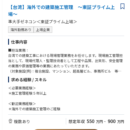
【台湾】海外での建築施工管理 ～東証プライム上
場～
準大手ゼネコン＜東証プライム上場＞
海外勤務あり
上場企業
仕事内容
■担当業務：
台湾での建築工事における現場管理業務をお任せします。現場施工管理担
当として、現場代理人・監理技術者として工程や品質、出来形、安全管理
の業務や原価管理等の業務にあたっていただきます。
（対象施設(例)：複合施設、マンション、超高層ビル、事務所ビル 等）
求める経験 / スキル
■海外赴任について：
赴任期間：ご入社後、ビザ取得等の手続き後の赴任となります。赴任時期
＜必要業務経験＞
はご本人のご要望をお伺いします。
＊施工管理経験５年以上
＊希望により帰国、他ベトナム、インドなどの地域への赴任も可能です。
＊赴任後中国語の研修を行います。
＜歓迎業務経験＞
＊家族帯同も可能です。
＊海外での建築施工管理のご経験
550
900
複数あり
想定年収
万円
~
万円