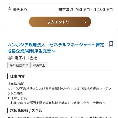
■海外拠点への見積書・契約書作成支援
■契約実務経験
760
1,100
複数あり
想定年収
万円
~
万円
＜技術営業グループ＞
【求める人物像】
■客先（JICA、コンサルタント、発注者）に対する技術的提案
■対人折衝力のある方、集団統率力のある方
■案件形成段階における技術的検討
求人エントリー
■プレッシャーを跳ね返す力のある方
■前例のない課題に積極的に取り組む姿勢のある方
＜資格審査グループ＞
■入札や受注計上に係る業務
■各種営業資料の管理（社内審査会資料）
カンボジア現地法人 ゼネラルマネージャー～安定
■与信審査・社内審査等のスケジュール管理
■監査・ISO対応
成長企業/福利厚生充実～
協和電子株式会社
海外勤務あり
部長以上
仕事内容
【業務内容】
カンボジア現地法人における営業基盤の強化、および現地組織のマネジメ
ント全般を
お任せします。
これまでは技術部門主導で事業基盤を構築してきましたが、今後のさらな
る事業拡大を
求める経験 / スキル
見据え、将来的に現地法人の経営・管理全般を牽引していただく「ゼネラ
ルマネージャー」を
■法人または個人に対する営業経験（決まったパッケージ商材を売るだけ