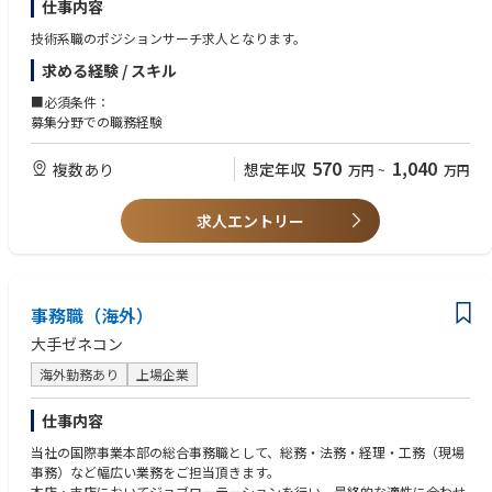
仕事内容
※海外現地法人勤務・海外プロジェクト業務希望の場合※
技術系職のポジションサーチ求人となります。
・海外企業へのRFP対応、プロジェクトマネジメント経験資格
求める経験 / スキル
《求める人物像》
■必須条件：
1. ビジョン志向・業務領域拡張に意欲のある方
募集分野での職務経験
・新素材・先端技術・新しい構法を取り入れた建築表現や空間の可能性を
切り拓きたい方
・大阪・名古屋・福岡などに拠点を置きながら、全国レベルの組織設計・
570
1,040
複数あり
想定年収
万円
~
万円
建築コンサルティングに関わりたい方
・環境性能と建築デザインを両立させた提案に強い関心を持っている方
求人エントリー
2. 専門性・経験に裏打ちされた設計力とマネジメント力をお持ちの方
・高い設計技術力と、実施設計・法令対応を含む一連のプロセスに対応で
きる実務力をお持ちの方
・オフィス、生産施設、商業、ホテル、研究所、データセンターなど多様
事務職（海外）
な用途の設計経験がある方
・設計責任者・プロジェクトリーダーとしての経験・資質があり、設計チ
大手ゼネコン
ームを主導・育成できる方
海外勤務あり
上場企業
・複数の案件を俯瞰しながら、アサイン計画・渉外業務・利益管理・業務
推進を担った経験をお持ちの方
仕事内容
3. クライアント志向・チーム志向で設計に向き合える方
当社の国際事業本部の総合事務職として、総務・法務・経理・工務（現場
・クライアントの経営課題・CRE戦略を理解し、上流からの建築的ソリュ
事務）など幅広い業務をご担当頂きます。
ーションを構想・提案できる方
本店・支店においてジョブローテーションを行い、最終的な適性に合わせ