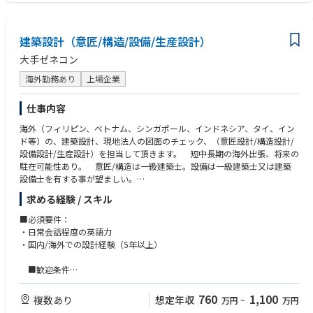
キャリアの幅を広げたい方のご応募お待ちしております。
建築設計（意匠/構造/設備/生産設計）
大手ゼネコン
海外勤務あり
上場企業
仕事内容
海外（フィリピン、ベトナム、シンガポール、インドネシア、タイ、イン
ド等）の、建築設計、現地法人の図面のチェック、（意匠設計/構造設計/
設備設計/生産設計）を担当して頂きます。 短中長期の海外出張、将来の
駐在可能性あり。 意匠/構造は一級建築士。設備は一級建築士又は建築
設備士を有する事が望ましい。
■業務内容：
求める経験 / スキル
・クライアント、（日本企業、外資企業）との打合せ
・事業主要求条件の整理
■必須要件：
・設計図作成、チェック
・日常会話程度の英語力
・施工図作成（生産設計）、チェック
・国内/海外での設計経験（5年以上）
・工事監理（書類、現地検査）
・ローカル設計者の指導 など
■歓迎条件
★海外でチャレンジ・キャリアの幅を広げたい方のご応募お待ちしており
・（意匠/構造）一級建築士、（設備）一級建築士又は建築設備士の資格
ます。
をお持ちの方
760
1,100
複数あり
想定年収
万円
~
万円
・海外（インド、東南アジア）での設計実務経験をお持ちの方