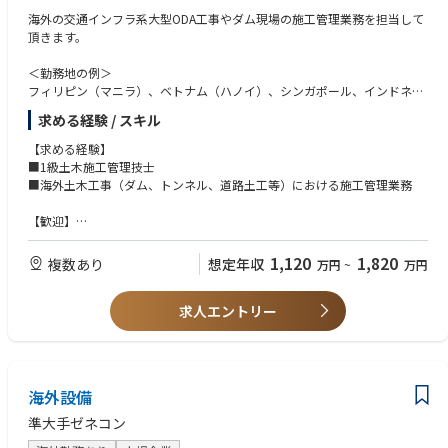
海外の交通インフラ系大型ODA工事やダム現場の施工管理業務を担当して
頂きます。
＜勤務地の例＞
フィリピン（マニラ）、ベトナム（ハノイ）、シンガポール、インドネシ
ア（ジャカルタ）、タイ（バンコク）、ミャンマー、インド等
求める経験 / スキル
※同社が手掛ける物件には、日系/非日系の世界的グローバル企業の、PC
【求める経験】
工事、補修補強工事、トンネル、エネルギー関連などの案件が多数ありま
■1級土木施工管理技士
す。
■海外土木工事（ダム、トンネル、道路土工等）における施工管理業務
■業務内容：
【歓迎】
・クライアント、施工業者との打合せ
■大規模土工事、ロックフィルダム工事経験者（CMED資格保有者など）
・実行予算、見積もり、工事スケジュール等の書類作成
1,120
1,820
複数あり
想定年収
万円
~
万円
・施工図面作成、チェック、修正
・資材、職人の手配
・現場管理全般（工程管理、安全管理、品質管理、原価管理）
求人エントリー
・引き渡し
・ローカル施工管理者の指導 など
★駐在の詳細については面接内で採用担当者様よりお話頂きます。海外で
チャレンジ・キャリアの幅を広げたい方のご応募お待ちしております。
海外設備
【施工実績】
準大手ゼネコン
・ダム建設