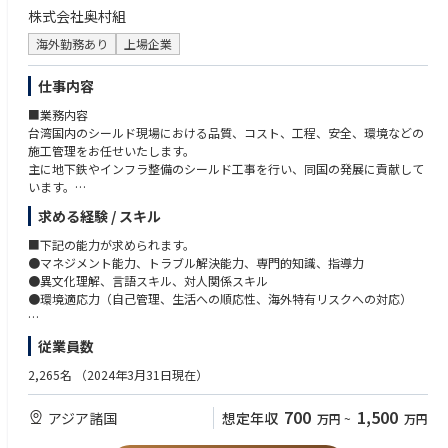
株式会社奥村組
海外勤務あり
上場企業
仕事内容
■業務内容
台湾国内のシールド現場における品質、コスト、工程、安全、環境などの
施工管理をお任せいたします。
主に地下鉄やインフラ整備のシールド工事を行い、同国の発展に貢献して
います。
現在、台湾の手持ち工事は8現場で全てシールド工事です。
求める経験 / スキル
台湾は世界有数の親日国のため、日本語が話せるスタッフも多数います。
■下記の能力が求められます。
■堅実経営の奥村組
●マネジメント能力、トラブル解決能力、専門的知識、指導力
高い技術力と良好な財務体質が特徴です。
●異文化理解、言語スキル、対人関係スキル
自己資本比率が50％もあり、キャッシュも潤沢。与信などに関する心配も
●環境適応力（自己管理、生活への順応性、海外特有リスクへの対応）
なく、業務に専念いただくことができます。
また、長年業界で培った信用があるため、忙しくなった際も協力会社や人
■下記のご経験をお持ちの方
従業員数
を集めることや部分最適な外注ができ、社員の過度な負担が減るなど
●建設会社での豊富な施工管理経験を有し、１級資格等の必要な資格を取
得している方。
2,265名
（2024年3月31日現在）
●海外の土木現場でマネジメント経験豊富な方。
●シールド工事の経験が豊富な方（未経験の方も歓迎）。
700
1,500
アジア諸国
想定年収
万円
~
万円
●現場代理人や現場所長。またそれに準ずるご経験をお持ちの方。