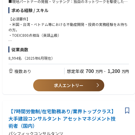
■現地パートナーの発掘・マッチング：独自のネットワークを駆使した、
新たな現地パートナーの発掘とマッチング。
求める経験 / スキル
■案件の発掘：米国、台湾、ベトナム等における案件発掘。
■情報収集：現地の不動産開発・投資に関する動向等の情報収集。
【必須要件】
■不動産開発・投資案件の推進：各国の法規・諸制度を活用し、現地パー
・米国・台湾・ベトナム等における不動産開発・投資の実務経験をお持ち
トナーと連携した案件の推進。
の方。
・TOEIC800点相当（英語上級）
【尚可要件】
従業員数
下記資格をお持ちの方。
・一級建築士
8,994名
（2025年6月現在）
・宅地建物取引士
700
1,200
複数あり
想定年収
万円
~
万円
求人エントリー
【7時間労働制/在宅勤務あり/業界トップクラス】
大手建設コンサルタント アセットマネジメント技
術者（国内）
パシフィックコンサルタンツ