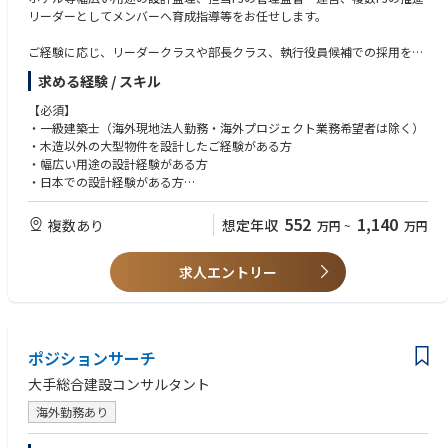
リーダーとしてメンバーへ育成指導等をお任せします。
ご経験に応じ、リーダークラスや部長クラス、執行役員候補での採用を想
定しています。
求める経験 / スキル
【特徴】
【必須】
建築設計を主軸に、戦略立案からブランディング・運用までプロジェクト
・一級建築士（海外現地法人勤務・海外プロジェクト業務希望者は除く）
全体を通じて支援します。お客様のニーズに沿った最適かつ専門性の高い
・木造以外の大型物件を設計したご経験がある方
サービスを提供できることが、私たち当社の強みです。常にお客様に寄り
・幅広い用途の設計経験がある方
添い、同じ方向感をもって課題解決に取り組み、時には、お客様も認識し
・日本での設計経験がある方
ていない潜在課題まで深耕しながら、お客様の事業発展に貢献するソリュ
・AuteCADまたはベクターワークスが使える方
ーションを提案します。
（今後BIM導入予定）
552
1,140
複数あり
想定年収
万円
~
万円
※海外現地法人勤務や海外プロジェクト希望の場合はさらに下記項目も必
求人エントリー
須※
・英語でのコミュニケーション（ビジネスレベル）海外プロジェクト経験
5年以上または出張ベースでのプロジェクト参画など同等の経験を日本で
していること。
・設計業務の提案書、設計積算の経験者（令和６年国土交通省告示第８号
ポジションサーチ
など）
・Revitなど海外では建築申請で用いられているBIMでの作業経験
大手総合建設コンサルタント
海外勤務あり
【歓迎】
・5人以上のチームのマネジメント経験