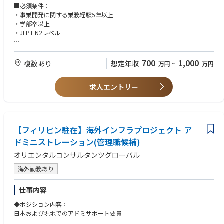
英語を使っての業務も多くございますので、海外勤務経験や海外のクライ
■必須条件：
アントとの折衝経験をお持ちの方は大歓迎です。
・事業開発に関する業務経験5年以上
・学部卒以上
※当社のプロジェクト例：OC Global 総合コンサルタント 多様な分野 イ
・JLPT N2レベル
ンドネシア編
https://ocglobal.jp/ja/news/20251017-indonesia/
■歓迎条件：
・TOEIC（R）テスト730点以上
700
1,000
複数あり
想定年収
万円
~
万円
■当社の特徴：
・ビジネスコンサルティングでの業務経験
＜海外専門・開発コンサルタントのリーディングカンパニー＞
・事業の海外展開に関する業務経験
長年にわたり培ってきたノウハウとネットワークで、国家規模かつ複雑な
求人エントリー
・ＯＤＡの知見、開発コンサルタントの経験
プロジェクトを手掛けています。
主なクライアントは各国政府・機関、JICA等の国際協力機関、世界銀行や
アジア開発銀行等の国際機関、または民間企業などです。そして、その先
には、そこに住む人々の暮らしがあります。
【フィリピン駐在】海外インフラプロジェクト ア
まだまだ受注残のプロジェクトがあり、事業拡大のため新たな仲間を募集
中です。
ドミニストレーション(管理職候補)
オリエンタルコンサルタンツグローバル
＜1957年に創業して以来、安定的に成長＞
売上・利益は過去最高を更新、安定した経営基盤に加え、新規事業やM&A
海外勤務あり
にも積極的に取り組み、さらなる成長を続けています。
また、4期連続ベースアップを実施しており、業界トップレベルの給与水
仕事内容
準を目指しています。
◆ポジション内容：
＜柔軟な働き方をサポート＞
日本および現地でのアドミサポート要員
在宅勤務制度（月9日まで可／国内勤務の場合）を導入しており、一人ひ