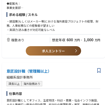
とりのライフスタイルに合わせた働き方を実現できます。
◆配属先：
また、当社で働く社員の産休・育休後の復職率は100％、男性の育児休業
事業支援部
取得率も80％*と近年上昇傾向にあります。（*2024年度実績）
求める経験 / スキル
◆職務内容
＜成長を続けるための制度＞
■具体的な業務：
・建設業(もしくはメーカー等)における海外建設プロジェクトの経理、財
専門知識を深めるための研修制度や、資格取得支援制度が充実していま
・海外プロジェクトアドミ支援業務全般
務、人事総務などの経験者が望ましい
す。
・国内外パートナー（顧客、JV、下請け、個人契約者等）との協議及び契
・英語力 読み書きが対応可能なレベル
約書作成※和文英文あり
・プロジェクト入金管理
600
1,000
複数あり
想定年収
万円
~
万円
・プロジェクト事務所の立ち上げ
・プロジェクト精算業務
・海外プロジェクト税務 等
求人エントリー
意匠設計職（管理職以上）
組織系設計事務所
課長以上
海外勤務あり
仕事内容
意匠設計職としてオフィス、生産物流・R&D・商業・社会インフラ施設、
ホテル等幅広い用途の設計監理、担当PJの管理監督・運営、複数PJの推進