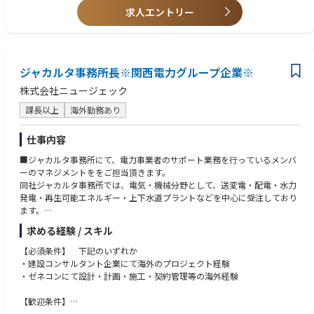
■資格 （必須としない）
求人エントリー
1級土木施工管理技士 尚可
1級土木施工管理技士補 尚可
2級土木施工管理技士 尚可
ジャカルタ事務所長※関西電力グループ企業※
株式会社ニュージェック
課長以上
海外勤務あり
仕事内容
■ジャカルタ事務所にて、電力事業者のサポート業務を行っているメンバ
ーのマネジメントををご担当頂きます。
同社ジャカルタ事務所では、電気・機械分野として、送変電・配電・水力
発電・再生可能エネルギー・上下水道プラントなどを中心に受注しており
ます。
今後は、土木分野として、河川・ダム・電力土木・地質・上水道・下水道
求める経験 / スキル
分野などの受注も考えております。
【必須条件】 下記のいずれか
※ビザが整い次第、ジャカルタに駐在頂きます。
・建設コンサルタント企業にて海外のプロジェクト経験
・ゼネコンにて設計・計画・施工・契約管理等の海外経験
【歓迎条件】
・各分野における技術士等の有資格者