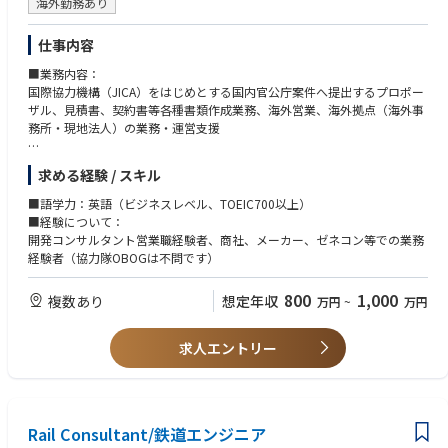
いくでしょう。
海外勤務あり
キャリア入社の方へは、様々な分野での経験やそれに基づく先見性、チャ
仕事内容
レンジ精神を期待しています。また、入社後には、実務を通じて、また、
研修やジョブローテーションを通して成長を続け、将来的にはグループ全
■業務内容：
体を牽引できるような人を目指してほしいと思っています。
国際協力機構（JICA）をはじめとする国内官公庁案件へ提出するプロポー
ザル、見積書、契約書等各種書類作成業務、海外営業、海外拠点（海外事
務所・現地法人）の業務・運営支援
■業務の特徴：
求める経験 / スキル
情報収集等のリサーチ系の業務や評価業務から、技術協力プロジェクトに
おける事業実施まで、プロジェクトの上流から下流までを幅広く網羅し、
■語学力：英語（ビジネスレベル、TOEIC700以上）
対応できる“総合力”が当社の強みです。
■経験について：
開発コンサルタント営業職経験者、商社、メーカー、ゼネコン等での業務
営業部門は、途上国の開発プロジェクトの受注に向けて、JICAをはじめと
経験者（協力隊OBOGは不問です）
する国内官公庁や国際機関へ提出するプロポーザルの作成を主導し、契約
手続きまで幅広くサポートします。
800
1,000
複数あり
想定年収
万円
~
万円
総合コンサルタントとしての当社の事業分野は多岐にわたり、営業職にも
多様な専門性や視点、柔軟な思考力が求められます。国内にいながら途上
求人エントリー
国の開発事業に関わりたい方、一般的な営業職の仕事とはひと味違う面白
い仕事にチャレンジしてみたい方にオススメのお仕事です。
■就業環境：
Rail Consultant/鉄道エンジニア
各社員の事情に配慮した就業を心がけています。多様なバックグラウンド