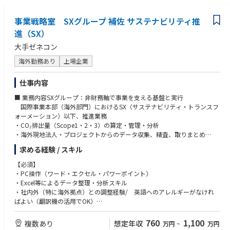
•同社の鉄道事業において、アドバイザリー案件ではコンサルタントレベル
業・行政機関とのネットワークを有すること
として、またエンジニアリングおよび技術コンサルティング案件ではエン
•エンジニア、システム設計者、コンサルタント、プロジェクトエンジニア
事業戦略室 SXグループ 補佐 サステナビリティ推
ジニアレベルとして業務を遂行する。
またはプロジェクトマネージャーとしての経験
•技術面での成果物の提供およびサービス品質を含むプロジェクトマネジ
進（SX）
•以下のいずれかの分野における専門知識・実務経験
メントを行う。
-鉄道車両（Rolling Stock）
大手ゼネコン
•チームメンバーまたはコンサルタントとしてアドバイザリー業務に従事
-信号・列車制御システム(Signalling & Control）
する。主な対象分野は、鉄道に関する官公庁委託調査業務を中心とする
-電力・電気推進システム（Traction / Power）
海外勤務あり
上場企業
が、これに限定されない。
-通信システム（Communications Systems）
•スキルやプロジェクトの性質に応じて、同社の鉄道事業に関連する鉄道エ
-鉄道運営・運行計画（Railway Operation / Planning）
仕事内容
ンジニアリング案件を支援する。
-鉄道システムアシュアランス（Railway System Assurance）
•インフラストラクチャー事業に対し、鉄道システム分野の専門知識を提
■ 業務内容SXグループ：非財務軸で事業を支える基盤と実行
供する（例：鉄道システムとのインターフェースに関する技術支援）。
【求める人物像】
国際事業本部（海外部門）におけるSX（サステナビリティ・トランスフ
•スキルやプロジェクトの性質に応じて、図面、計画書、報告書その他の成
•優れたエンジニアリングスキルまたはプロジェクトマネジメントスキ
ォーメーション）以下、推進業務
果物の作成・取りまとめを行う。
ル・知識を有していること
・CO₂排出量（Scope1・2・3）の算定・管理・分析
•アドバイザリー成果物の作成やクライアント向けコンサルティング業務
•チームベースの環境において成果を上げた実績があること
・海外現地法人・プロジェクトからのデータ収集、精査、取りまとめ
において、外部関係者との調整・連携を行う。
•クライアントとの良好な関係を迅速に構築できること
・排出量削減施策（LCCO2・低炭素資材等）の検討・提案
求める経験 / スキル
•チームが実施する事業開発（Business Development）および営業活動を
•最小限の指導のもとで自律的に業務を遂行できること
・第三者保証（監査）対応に向けた証跡整備・プロセス改善
支援する。
•プレッシャーのある環境においても業務を遂行し、厳しい期限を遵守で
・経営層・HD向け報告資料の作成（サステナビリティ・非財務情報）
【必須】
•プロジェクト遂行およびその他の業務において、クライアント、チームメ
きること
・国際部門内（各国）との連携・調整
・PC操作（ワード・エクセル・パワーポイント）
ンバーおよび各種ステークホルダーとの窓口となる。
•優れた計画力、組織運営能力および時間管理能力を有すること
・SXに関する社内ルール整備・推進・教育・展開（海外含む）
・Excel等によるデータ整理・分析スキル
•高いコミュニケーション能力（口頭および文書）
・将来的な新規SX施策（環境・ESG）の調査・企画推進
・社内外（特に海外拠点）との調整経験/ 英語へのアレルギーがなけれ
【主な責任】
•高い意欲を持ち、新たな挑戦に積極的に取り組めること
ばよい（翻訳機の活用でOK）
•定められた責任範囲のもと、監督を受けながら設計、エンジニアリング
•ISO 9001、ISO 45001（旧OHSAS 18001）およびISO 14001に基づく当
・日常会話レベルの英語力
またはコンサルティング業務に従事することが求められる。
社のコンプライアンスおよびマネジメントシステムの維持活動を支援でき
760
1,100
複数あり
想定年収
万円
~
万円
•自身および他者の業務成果の品質と正確性を確認する責任を負う。また、
ること
【歓迎】