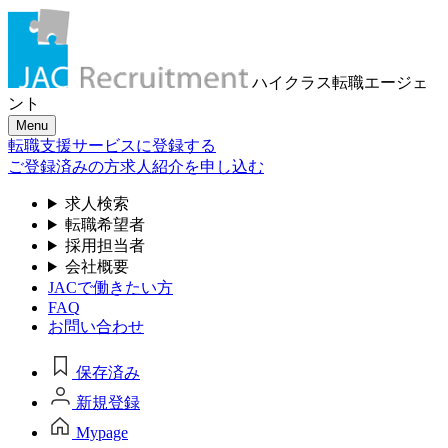
ハイクラス転職
エージェ
ント
Menu
転職支援サービスに登録する
ご登録済みの方
求人紹介を申し込む
求人検索
転職希望者
採用担当者
会社概要
JACで働きたい方
FAQ
お問い合わせ
保存済み
新規登録
Mypage