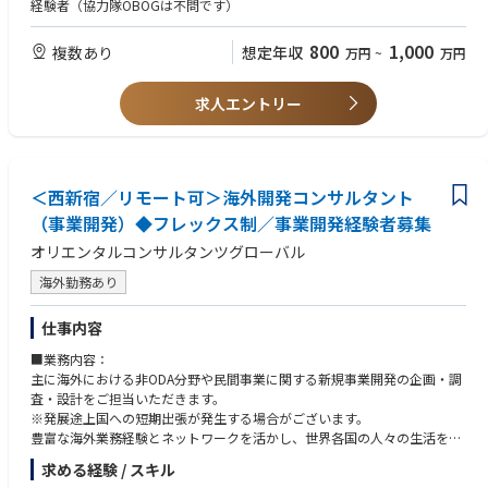
営業部門は、途上国の開発プロジェクトの受注に向けて、JICAをはじめと
経験者（協力隊OBOGは不問です）
する国内官公庁や国際機関へ提出するプロポーザルの作成を主導し、契約
手続きまで幅広くサポートします。
800
1,000
複数あり
想定年収
万円
~
万円
総合コンサルタントとしての当社の事業分野は多岐にわたり、営業職にも
多様な専門性や視点、柔軟な思考力が求められます。国内にいながら途上
求人エントリー
国の開発事業に関わりたい方、一般的な営業職の仕事とはひと味違う面白
い仕事にチャレンジしてみたい方にオススメのお仕事です。
■就業環境：
＜西新宿／リモート可＞海外開発コンサルタント
各社員の事情に配慮した就業を心がけています。多様なバックグラウンド
の方が活躍している部門です。
（事業開発）◆フレックス制／事業開発経験者募集
オリエンタルコンサルタンツグローバル
＜担当プロジェクト＞
東南アジア、中東、アフリカなどの発展途上国における建築物。
海外勤務あり
(具体的な国)ミャンマー、インドネシア、フィリピン、ネパール、バング
ラディシュ、インド、スリランカ、コンゴ民主共和国、
仕事内容
ナイジェリア、コートジボワール、
例としては、大学、空港、駅舎、行政関連の建設物、病院、中学校、保健
■業務内容：
所、美術館、博物館等、多岐に亘ります。
主に海外における非ODA分野や民間事業に関する新規事業開発の企画・調
査・設計をご担当いただきます。
※発展途上国への短期出張が発生する場合がございます。
豊富な海外業務経験とネットワークを活かし、世界各国の人々の生活を支
える社会環境経済基盤の整備に貢献している当社にて、海外開発コンサル
求める経験 / スキル
タント（事業開発）としての業務をお任せします。