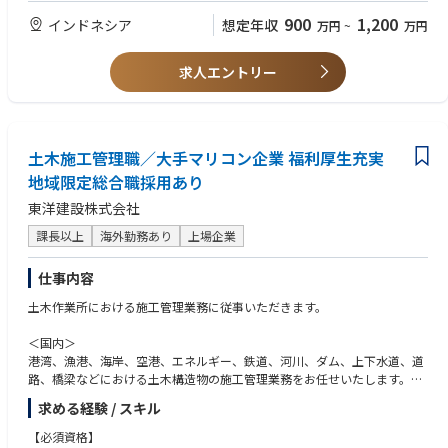
・JICA事業・借款事業関連の技術業務経験者
900
1,200
インドネシア
想定年収
万円
~
万円
・ビジネス対応可能な英語力
求人エントリー
土木施工管理職／大手マリコン企業 福利厚生充実
地域限定総合職採用あり
東洋建設株式会社
課長以上
海外勤務あり
上場企業
仕事内容
土木作業所における施工管理業務に従事いただきます。
＜国内＞
港湾、漁港、海岸、空港、エネルギー、鉄道、河川、ダム、上下水道、道
路、橋梁などにおける土木構造物の施工管理業務をお任せいたします。
工程管理、原価管理、安全管理、品質管理、環境管理、協力会社への指
求める経験 / スキル
示、近隣対応等 など
【必須資格】