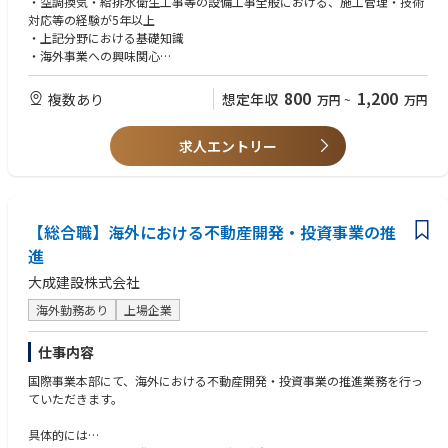
・空調換気・給排水衛生工事等の設備工事全般における、施工管理・技術
数千億規模のインフラ工事に関与可能
【主な業務】
対応等の経験が5年以上
計画フェーズから意思決定に関われるポジション
・MEP工事における施工管理・技術対応
・上記分野における基礎知識
③社会貢献性
・大型案件における現場統括・顧客対応
・海外事業への興味関心
エネルギー政策の中核領域
・必要に応じたプロジェクト単位での現場責任者業務
脱炭素社会実現への直接的な貢献
・ローカル施工管理スタッフへの指導
【歓迎】
800
1,200
複数あり
想定年収
万円
~
万円
④専門性の拡張
・品質・安全・工程管理
・1級管工事施工管理技士
原子力特有の施工計画領域にチャレンジ可能
・顧客・ゼネコンとの技術打合せ
・建築設備士
土木×エネルギー分野で希少性の高いキャリア形成
求人エントリー
習熟後は、現地で一定の裁量を持ちながら、日系顧客案件を中心に技術提
※入社時の英語スキルは必須とせず、海外への興味意欲を重視いたします
案・顧客対応・施工管理支援に携わっていただきます。業務にあたって
※海外経験・営業経験は必須としませんが、『施工管理・設計積算等の経
は、シンガポール拠点の日本人上長管理のもと、カンボジア駐在の日本人
験をベースに、顧客・協力企業との折衝経験があること』と、『現地社員
社員およびローカルスタッフと連携しながら進めていただきます。
との文化の違いを受け入れながら技術的指導ができる素養』は求めます
【総合職】海外における不動産開発・投資事業の推
海外事業部は意思決定のスピードを重視しており、上長・本社との適切な
報告・連携を行いながら、現地でお客様としっかり向き合える環境です。
進
大成建設株式会社
海外勤務あり
上場企業
仕事内容
国際事業本部にて、海外における不動産開発・投資事業の推進業務を行っ
ていただきます。
具体的には…