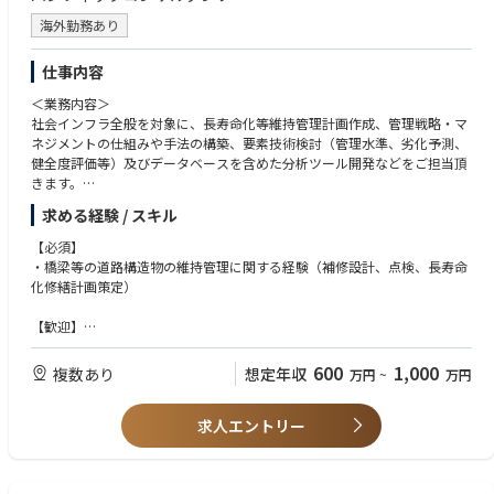
海外勤務あり
仕事内容
＜業務内容＞
社会インフラ全般を対象に、長寿命化等維持管理計画作成、管理戦略・マ
ネジメントの仕組みや手法の構築、要素技術検討（管理水準、劣化予測、
健全度評価等）及びデータベースを含めた分析ツール開発などをご担当頂
きます。
また、橋梁等の道路構造物の補修設計、点検業務などをご担当頂きます。
求める経験 / スキル
【必須】
・橋梁等の道路構造物の維持管理に関する経験（補修設計、点検、長寿命
化修繕計画策定）
【歓迎】
技術士-鋼構造及びコンクリート、道路
600
1,000
複数あり
想定年収
万円
~
万円
求人エントリー