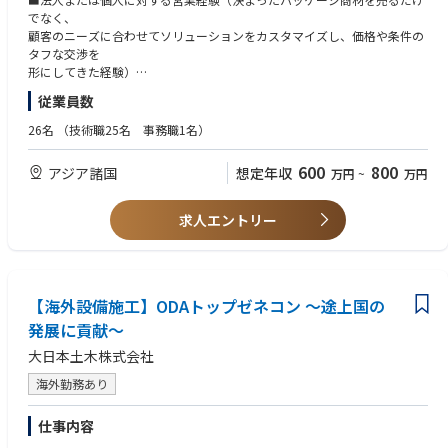
新たに募集いたします。
でなく、
顧客のニーズに合わせてソリューションをカスタマイズし、価格や条件の
＜現代表による強力なバックアップ体制＞
タフな交渉を
本ポジションでは大きな裁量をお渡ししますが、赴任初期からサポートな
形にしてきた経験）
しに現地業務を
■ビジネスレベルの英語力（現地の経営層と直接、商談・条件交渉・関係
従業員数
一人で抱え込むような心配はありません。代表が現地で並走し、実務を通
構築が
じたスムーズな
できる実務レベル）
26名
（技術職25名 事務職1名）
引き継ぎや顧客ネットワークの共有をしっかりと行います。また、代表自
■英語での商談・交渉を成立させてきた実務経験（目安：TOEIC 800点以
らが管理監督者に
上。
600
800
アジア諸国
想定年収
万円
~
万円
なるための「財務諸表の分析」や「事業計画の策定」に関する実践的な経
ただしスコアそのものより、英語で交渉を形にしてきた実績を重視しま
営レクチャーを
す）
直接実施するため、事業マネジメント未経験の方でも着実に経営スキルを
求人エントリー
習得しながら
ステップアップできる環境です。
【入社後のステップ・具体的な業務内容】
赴任者の適性や習熟度に応じ、以下のフェーズに沿って段階的に業務幅を
【海外設備施工】ODAトップゼネコン ～途上国の
広げていただきます。
発展に貢献～
大日本土木株式会社
■フェーズ1：営業強化・リレーション構築
現地のビジネスシーンにおいて極めて重要となる、経営層同士のトップセ
海外勤務あり
ールスを
主導していただきます。現地ローカル企業（CEOクラス）やビジネスパー
仕事内容
トナーとの
強固なリレーション構築、顧客課題に応じたソリューション提案、および