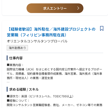
必要に応じて指導、トレーニング、フィードバックを通じて他のメンバー
•その他、業務上必要となる関連業務を遂行できること
・ESG・サステナビリティ業務経験
の育成に貢献する。
求人エントリー
・CO₂排出量算定、環境データ管理の経験
•定型外のレター、報告書、その他各種文書の作成を担当する。
・建設業（施工・設計・営業）の知識があれば、尚可。
•チームまたはグループの代表として対外的な会議に出席し、鉄道プロジ
・海外（インド、東南アジア）での業務経験をお持ちの方
ェクトにおける業務調整を行う。
【社内主要ステイクホルダー】
【経験者歓迎】海外駐在／海外建設プロジェクトの
•Japan Rail Team のメンバー
営業職（フィリピン事務所駐在員）
•Global Rail Teams のメンバー
•東京オフィスのメンバー
オリエンタルコンサルタンツグローバル
•アジア太平洋地域（APAC）の他拠点のメンバー
海外勤務あり
仕事内容
■業務内容：
国際協力機構（JICA）をはじめとする国内官公庁案件へ提出するプロポー
ザル、見積書、契約書等各種書類作成業務、海外営業、海外拠点（海外事
務所・現地法人）の業務・運営支援
■業務の特徴：
求める経験 / スキル
情報収集等のリサーチ系の業務や評価業務から、技術協力プロジェクトに
おける事業実施まで、プロジェクトの上流から下流までを幅広く網羅し、
■語学力：英語（ビジネスレベル、TOEIC700以上）
対応できる“総合力”が当社の強みです。
■経験について：
開発コンサルタント営業職経験者、商社、メーカー、ゼネコン等での業務