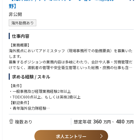
野】
け、
現代表と並走しながらスムーズに業務を引き継ぐスケジュールをご用意し
非公開
ています。
海外勤務あり
仕事内容
【業務概要】
海外拠点においてアドミスタッフ（現場事務所での勤務要員）を募集いた
します。
募集するポジションの業務内容は多岐にわたり、会計や⼈事・労務管理だ
けでなく、渡航者の管理や安全衛⽣管理といった総務・庶務の仕事も含ま
れます。幅広い知識と経験だけでなく、社内ルールや事務⼿続きに関する
求める経験 / スキル
知識も必要となりますので、経験に応じて事前の研修期間(数週間～1か月
前後)を検討します。海外大型案件のバックサポート担当として勤務したい
【条件】
方からの募集をお待ちしております。
・一般事務及び経理業務経験2年以上
・TOEIC600点以上、もしくは英検2級以上
<対象案件>
【歓迎条件】
海外港湾、海岸案件
・青年海外協力隊経験
・英文契約書（各種調達、賃貸等）の作成・運用の経験
<想定国>
360
480
複数あり
想定年収
万円
~
万円
東南アジア（カンボジア、フィリピン、インドネシア）、南アジア（バン
グラデシュ、モルディブ）、アフリカ（ケニア、セネガル）
今後、上記以外の国でプロジェクトが始まる可能性もあります。
求人エントリー