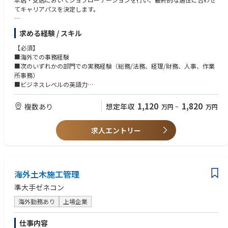
・経営層との対話やプレゼンにおいて信頼関係を築けるコミュニケーショ
てキャリアパスを決定します。
ン力がある方
・社内外の多様な関係者と連携しながら、合意形成やプロセス設計を主体
【具体的には】
的に進められる方
求める経験 / スキル
■総務業務：組織のコーポレート業務、給与査定や教育訓練計画策定など
・チームワークを大切にし、自身の専門性を共有・展開しながら、組織と
の人事業務、出張者のホテル・食事・送迎・顧客訪問のアポイントなどの
【必須】
しての成果を志向できる方
秘書業務、等
■海外での事務経験
■経理業務：組織の業績管理などの管理会計、単体決算や連結決算などの
■次のいずれかの部門での実務経験（総務/法務、経理/財務、人事、作業
4. 自走力・主体性・柔軟性を兼ね備えた方
財務会計、現地金融機関との折衝、会社経営に関する日本本社への報告資
所事務）
・与えられた要件にとどまらず、「何が本質的なイシューか・何が全体最
料取り纏め、等
■ビジネスレベルの英語力
適な解法か」を自ら問い、自律的に行動できる方
■工務業務：プロジェクトの進捗確認や損益管理、輸送業務や工事保険の
・建築を通じて社会や業界の変化を捉え、常に自身のアップデートを欠か
手配、等
【求める人物像】
さない方
1,120
1,820
複数あり
想定年収
万円
~
万円
■監査業務：内部統制の構築・運営業務、社内監査対応、現地公認会計士
■対人折衝力のある方
・教える／学ぶの両面に意欲を持ち、組織と個の成長を両立させられる方
監査対応、現地税務アセスメント対応、等
■集団統率力のある方
■現地法人や現地事務所の立ち上げ業務、等
求人エントリー
■プレッシャーを跳ね返す力のある方
海外拠点・海外プロジェクト業務希望の場合は下記の点も求めます
※業務により海外駐在、海外出張の可能性がございます。
■前例のない課題に積極的に取り組む姿勢のある方
・強力なリーダーシップを発揮し、チームを目標達成へと導くことができ
る方
・困難な状況においても、自律的に状況を管理し、必要な連携・サポート
を得ながら課題解決を推進できる方
海外土木施工管理
・現地のスタッフを真の仲間として尊重し、一体感のある組織づくりに貢
献できる方
準大手ゼネコン
海外勤務あり
上場企業
仕事内容