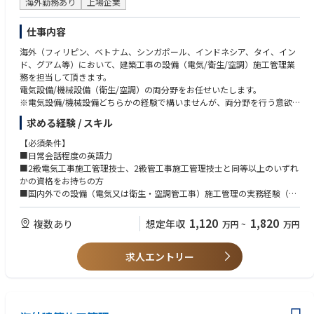
・RC構造物
海外勤務あり
上場企業
・土地造成
・道路土工
仕事内容
・橋梁建設
海外（フィリピン、ベトナム、シンガポール、インドネシア、タイ、イン
・エネルギー関連
ド、グアム等）において、建築工事の設備（電気/衛生/空調）施工管理業
・水系環境施設 等
務を担当して頂きます。
電気設備/機械設備（衛生/空調）の両分野をお任せいたします。
※電気設備/機械設備どちらかの経験で構いませんが、両分野を行う意欲
のある方を募集しております。
求める経験 / スキル
■業務内容：
【必須条件】
・クライアント、施工業者とのネゴ/打合せ
■日常会話程度の英語力
・実行予算、見積もり、工事スケジュール等の書類作成
■2級電気工事施工管理技士、2級管工事施工管理技士と同等以上のいずれ
・施工図面作成、チェック、修正
かの資格をお持ちの方
・資材、職人の手配
■国内外での設備（電気又は衛生・空調管工事）施工管理の実務経験（5
・現場管理全般（工程管理、安全管理、品質管理、原価管理）
年以上）
・引き渡し
1,120
1,820
複数あり
想定年収
万円
~
万円
・ローカル施工管理者の指導 など
【歓迎条件】
★駐在の詳細については面接内で詳細お話頂きます。海外でチャレンジ・
■海外での設備施工管理の実務経験のある方
キャリアの幅を広げたい方のご応募お待ちしております。
求人エントリー