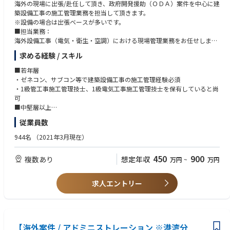
海外の現場に出張/赴任して頂き、政府開発援助（ＯＤＡ）案件を中心に建
高度な
築設備工事の施工管理業務を担当して頂きます。
条件折衝・プロジェクト管理を担います。
※設備の場合は出張ベースが多いです。
■担当業務：
■フェーズ2：現地組織のマネジメントと社内システムの「実装・稼働」
海外設備工事（電気・衛生・空調）における現場管理業務をお任せしま
すでに大枠が構築されている社内のワークフローや各種管理フォーマット
す。海外ＯＤＡ等工事の現場施工管理担当として、工程や品質、出来形、
を、現地の
求める経験 / スキル
安全管理の業務や原価管理等の業務にあたっていただきます。（対象施設
ローカル社員（平均年齢25歳）へ浸透させ、組織として自走できる状態へ
(例)：学校、病院、空港等）
■若年層
と導いて
■海外赴任について：
・ゼネコン、サブコン等で建築設備工事の施工管理経験必須
いただきます。また、現在運用段階にある「原価管理データ」の分析・活
◇赴任先：アフリカ、アジア・太平洋等
・1級管工事施工管理技士、1級電気工事施工管理技士を保有していると尚
用など、
◇赴任期間：工事受注後、国内で1～2ヵ月発注業務を行い、赴任となりま
可
実務を通じた業務プロセスの改善も牽引していただきます。
す。基本的に短期赴任１~２か月ベースですが、長期赴任の場合は1年半～
■中堅層以上
3年程度となる予定で、赴任休暇は4ヵ月スパンで現地の日本人スタッフで
・ゼネコン、サブコン等で建築設備工事の施工管理経験：7年以上
■フェーズ3：現地法人の経営管理・事業計画の策定
従業員数
回していきます。プロジェクト終了後は、一旦海外支店(東京)に戻って頂
・1級管工事施工管理技士、1級電気工事施工管理技士の何れかの保有は必
代表のサポートのもと、現地の事業計画（数値目標・予算）の策定や、事
いたのち、次の海外プロジェクトに移って頂きます。
須
944名
（2021年3月現在）
業拡大を
◇現地での過ごし方：宿舎において、現地の日本人スタッフと共同生活を
見据えた人員計画・採用（人事権の行使）など、現地法人の経営の核とな
行うこととなります。朝晩の食事も一緒に過ごすため、協調性のある方が
る業務へと
450
900
複数あり
想定年収
万円
~
万円
歓迎されます。休日は、インターネットや現地のケーブルテレビを鑑賞、
役割をシフトしていきます。
雑誌・新聞・本等を見て過ごすスタッフの方が多いです。
求人エントリー
※技術的な実務に関しては、日本での技能実習経験を持つ優秀なローカル
スタッフが
現場トップとしてサポートするため、専門知識の有無よりも「営業・ネゴ
シエーションの
コントロール」が中心となります。
【海外案件 / アドミニストレーション ※港湾分
※入社後は、1月〜4月の最もビジネスが活発になるドライシーズンに向