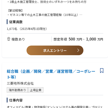
＜海外＞
・1級土木施工管理技士、技術士のいずれか一つをお持ちの方
フィリピン営業所を拠点に、円借款・現地の政府から請負う海上工事にお
いてプロジェクトマネージメントを担当いただきます。
【歓迎経験】
建設コンサルタントや設計事務所、官公庁の担当者、また現地のサブコン
・ゼネコン等での土木工事の施工管理経験（10年以上）
やローカルスタッフを取りまとめる業務をお任せいたします。
・陸上工事の経験（5年以上）：橋梁下部/道路/トンネル/河川治水/上下水
従業員数
※同社では海外工事に注力しておりますので、海外の大型プロジェクトに
道工事など
携われる環境を用意しております。
1,673名
（2025年4月1日現在）
500
1,000
複数あり
想定年収
万円
~
万円
求人エントリー
総合職（企画／開発／営業／運営管理／コーポレー
ト等）
三菱地所株式会社
海外勤務あり
上場企業
仕事内容
オフィスビル/商業・物流施設/マンション/ホテル等の開発企画・プロジェ