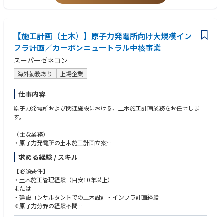
＜海外渡航の頻度 ※想定＞
1か月国内⇒2か月海外⇒1か月国内⇒2か月海外⇒1か月国内
※１つの案件だけをサポートするのではなく、各案件を数か月ずつ支援し
【施工計画（土木）】原子力発電所向け大規模イン
て回るイメージです。
東京本社でプロジェクトを支援する期間がある可能性もあり。
フラ計画／カーボンニュートラル中核事業
スーパーゼネコン
<拠点人数>
案件によりますが、以下が一般的な数となります。
海外勤務あり
上場企業
日本人20名＋ローカルスタッフ20名 ※うちローカルスタッフのアドミス
タッフは5名前後
仕事内容
<契約期間>
原子力発電所および関連施設における、土木施工計画業務をお任せしま
1年更新の有期雇用。3年以上契約を延長いただく可能性もあります。
す。
【補足】
（主な業務）
＜建設コンサルタントとは＞
・原子力発電所の土木施工計画立案
公共のインフラストラクチャー、道路や橋、ダム、堤防、港湾、空港、上
・施工方法の検討
求める経験 / スキル
下水道などの計画・調査・設計など国や自治体に対し技術コンサルティン
・人員配置計画
グを行う企業です。公共工事において、設計・施工分離の原則があり、設
・機材選定
【必須要件】
計者と施工者は分離されており、設計を行うが建設コンサルタント、施工
・大規模インフラ工事の施工計画業務
・土木施工管理経験（目安10年以上）
を行うのがゼネコンになります
または
※実際の施工管理は支店の施工管理者が担当します
・建設コンサルタントでの土木設計・インフラ計画経験
※必要に応じて現地支援や短期間の現場対応の可能性があります
※原子力分野の経験不問
※都市部ではなく、山間部・郊外等の大規模土木案件経験を重視