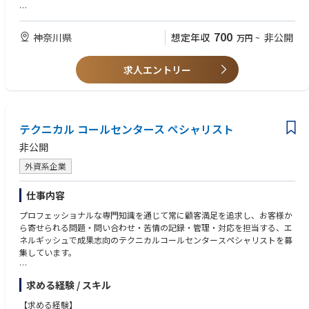
■このポジションの魅力：
【歓迎要件】
・顧客の問題解決への直接的な貢献：ネットワーク/ソフトウェアの観点
資格：獣医師資格、HACCP・JGAP審査員資格
700
神奈川県
想定年収
非公開
万円
~
から実装・運用上の課題を解決することで、
養豚農場での勤務経験
顧客から深い信頼を得ることができるやりがいのあるポジションです。
・幅広い製品や技術知識が習得できます：自社製品だけでなく多様なベン
求人エントリー
ダー機器やネットワーク関連技術にも触れることで、
幅広いスキルを身につけることができます。
・チームワークを重視する職場環境：フィールドサービスエンジニアやテ
クニカルサポート、開発部門と密接に連携することで、
必要な時にサポートを受けやすく、成長を促す環境が生まれます。
テクニカル コールセンタース ペシャリスト
非公開
外資系企業
仕事内容
プロフェッショナルな専門知識を通じて常に顧客満足を追求し、お客様か
ら寄せられる問題・問い合わせ・苦情の記録・管理・対応を担当する、エ
ネルギッシュで成果志向のテクニカルコールセンタースペシャリストを募
集しています。
この職務では、「初回修理完了率（First Time Fix Rate）」と「サービス提
求める経験 / スキル
供時間（Time to Service）」の面で、最高水準のサービスを提供する重要
な役割を担います。
【求める経験】