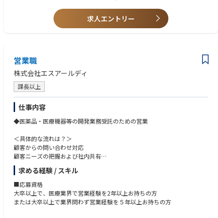
■同社受託サービスの強み
（１）質の高さ
求人エントリー
同社は一般検査（血液検査・結晶検査）、遺伝子検査（ＰＣＲ等）、病理
診断を提供しています。病理診断医の質が高く、著名な臨床獣医師も、検
査判断に迷った際は同社に再度検査をご依頼いただき、最終判断をされる
こともあります。
（２）スピード
営業職
全国から検体到着後３日以内にデータをお返しするお約束をしています。
株式会社エスアールディ
繁忙期を含め、１年間で９７％が到着後24時間以内にWEBデータにて返答
が完了しています。バイク便なども提供しているため、急ぎの依頼にもス
課長以上
ムーズに対応している。
仕事内容
■同社の特徴
同社は本社をアメリカに置き、世界175ヶ国に展開している企業です。Nas
◆医薬品・医療機器等の開発業務受託のための営業
daq100銘柄、S&P500銘柄にノミネートされる安定した基盤を持ち、日
本支社は前年比10%以上の成長を続けています。業界の中でのアイデック
＜具体的な流れは？＞
スの強みは、開発投資を積極的に行う事で生み出された製品力とサービス
顧客からの問い合わせ対応
の豊富さにあります。アイデックスは国内で唯一、医療機器、検査サービ
顧客ニーズの把握および社内共有
ス、検査キットの3点を自社で提供している企業です。一方で、ワークラ
見積書・提案資料作成
求める経験 / スキル
イフバランスが整っており、女性が長期にわたり働きやすい環境であるた
コンペ実施（提案・プレゼン）
め、女性の在籍率は50%を超えています。
案件受託・契約対応
■応募資格
受託後、PM・臨床開発など各担当部門への引き継ぎ
大卒以上で、医療業界で営業経験を2年以上お持ちの方
社内関係部署・プロジェクトのフォローアップ
または大卒以上で業界問わず営業経験を５年以上お持ちの方
※変更の範囲:会社の定める業務