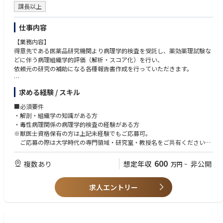
課長以上
mer,
product definitions when required, definition and execution of launch pl
ans,
仕事内容
communication plans & materials, educational and scientific events, et
【業務内容】
c.;
得意先である医薬品研究機関より病理学的検査を受託し、薬効薬理試験な
どに伴う病理組織学的評価（解析・スコア化）を行い、
・ Participate in the Medical Advisory Boards to gather proper customer i
依頼元の研究の補助になる各種報告書作成を行っていただきます。
nputs
and voice-of-customer during product/technology/clinical/marketing
医薬品や医療用具関連以外にも、アカデミアを含めて医学、歯学関係の学
development;
求める経験 / スキル
術研究用や学会発表用などにおける病理組織学的評価（鏡検）も行いま
・ Work with the key multi-functional experts to define critical go-to-mar
す。
ket
■必須要件
parameters, including pricing, segmentation, target population, market
・解剖・組織学の知識がある方
positioning, etc. in order to maximize the growth opportunity generated
・毒性病理関係の病理学的検査の経験がある方
by
※獣医士資格保有の方は上記未経験でもご応募可。
the new product launch.
ご応募の際は大学時代の専門領域・研究室・教授名をご共有ください
・ Be Partner with sales & marketing teams around the world to define a
nd
■歓迎要件
600
複数あり
想定年収
非公開
万円
~
ensure excellent execution of new product launch plans according to
・鏡検のご経験者
marketing excellence standards.
・病理学の総論程度の知識のある方
・ Complain handle with QA
求人エントリー
・ Inventory control with operation team