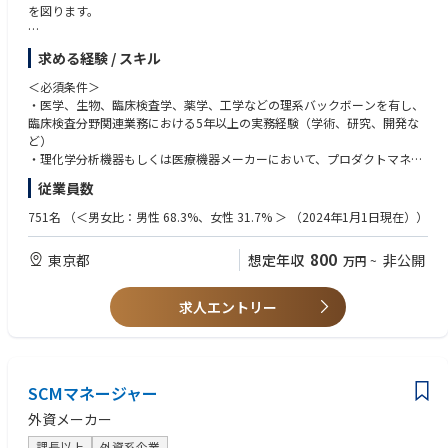
を図ります。
・製品戦略の立案と実行（Go-To-Market戦略）
求める経験 / スキル
・日本市場における質量分析装置および関連する免疫ソリューションの導
入・発売戦略、ターゲットセグメンテーション、価格戦略の策定
＜必須条件＞
・製品ライフサイクル（導入から安定稼働、生産終了・終売まで）を通じ
・医学、生物、臨床検査学、薬学、工学などの理系バックボーンを有し、
たプロダクトケアと収益性の最適化
臨床検査分野関連業務における5年以上の実務経験（学術、研究、開発な
・クロスファンクショナルな連携と課題解決
ど）
・国内のアプリケーション・技術サポートの総責任者として、難度の高い
・理化学分析機器もしくは医療機器メーカーにおいて、プロダクトマネジ
問い合わせや苦情のセカンド・サードライン対応において、数名の専門エ
メント、学術マーケティング、製品開発、設計のいずれかで3年以上の実
従業員数
ンジニア、サイエンティストをリード
務経験
・担当製品群の日本の代表者として、日本の顧客の声（VOC）を集約し、
・英語力（Fluent Level）：グローバルチームとの会議、海外トレーニング
751名
（＜男女比：男性 68.3%、女性 31.7% ＞ （2024年1月1日現在））
グローバルの開発・マーケティングチームへプロダクト改善の提案・交渉
の受講、メール・文書作成が円滑に行えるレベル（中級〜上級 / TOEIC 75
・社内外への技術・価値の伝承（イネーブルメント）
0点以上目安）
800
東京都
想定年収
非公開
万円
~
・海外（グローバル）での製品・技術トレーニングを受講し、日本国内の
フィールドサイエンティストや営業員向けへのローカライズされたトレー
＜優遇条件＞
ニング計画の立案と実行
・医療機器・体外診断用医薬品（IVD）のプロダクトマネジメント、学術
求人エントリー
・マニュアル、顧客案内、学術・販促用技術文書の作成および監修（英語
サポート、または開発・設計の経験
から日本語への翻訳・ローカライズを含む）
・質量分析（LC-MS/MS等）関連業務の実務経験
・収益・コストマネジメント
・免疫領域における実務経験（製品担当、学術、販売促進など）
・適切な製品マネジメント（在庫管理連携、保守パーツ・サポートコスト
・プロジェクトマネジメントの実務経験
の最適化など）を行い、コスト抑制と安定稼働に貢献
SCMマネージャー
＜特に優遇する条件＞
外資メーカー
【期待する役割】
・質量分析装置のプロダクトマネジメント、学術サポート、または開発・
・グローバルとローカルの架け橋：グローバル組織と対等にコミュニケー
設計の経験
課長以上
外資系企業