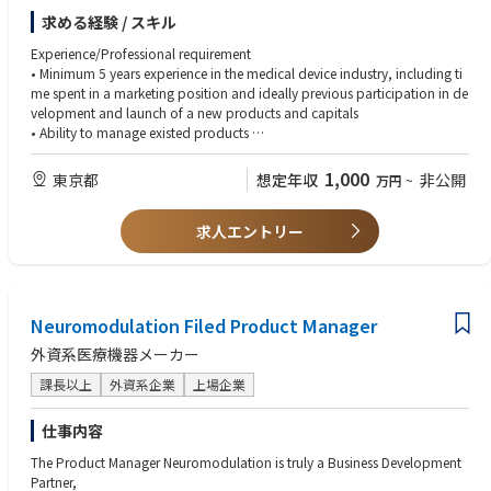
responsibility of implementing the vision, business and marketing strateg
・初回訪問での修理完了率（FTFR）
求める経験 / スキル
y through:
・問い合わせ対応件数
・問題解決までの対応時間
Experience/Professional requirement
■ESSENTIAL JOB FUNCTIONS
・技術研修の修了状況
• Minimum 5 years experience in the medical device industry, including ti
￣￣￣￣￣￣￣￣￣￣￣￣￣￣
・サービス品質および業務効率改善への貢献
me spent in a marketing position and ideally previous participation in de
• Assist Marketing Director to define vision for the franchise's portfolio an
velopment and launch of a new products and capitals
d building the associated 5 years strategy;
• Ability to manage existed products
• Supervise future product launches so as to maximize return on investm
• Having the knowledge of Neuromodulation preferable
ent;
• Marketing technical expertise (product development, product launch, K
1,000
東京都
想定年収
非公開
万円
~
• Deliver cross-functional communication to leverage internal resources t
OL management, etc.);
o achieve unit and revenue growth targets, as well as start-ups, integratin
• Ability to understand, analyze and assess technical, clinical and scientifi
g various activities from R&D, health economics/reimbursement, Regulat
求人エントリー
c results;
ory, clinical, operations, sales & marketing to ensure industrial and com
• Ability to work with multi-functional players (RA, Clinical, etc.);
mercial launch.
• Ability to use financial data;
Major Accountabilities:
• Ability of strategic thinking and development of marketing strategies;
• Define strategy and vision including Business strategy, Marketing strateg
• Ability of excellent communication / interpersonal skills;
Neuromodulation Filed Product Manager
y, Clinical & Reimbursement strategy, Industrial strategy, etc.;
• Self-motivation, problem solving attitude, quick in action, good team l
• Encourage participation to scientific congresses, market/business intelli
eader.
外資系医療機器メーカー
gence, networking in the field, in particular building a network with Perfu
sionists community and Key Opinion Leader (KOL);
課長以上
外資系企業
上場企業
• Define the associated strategy / road maps / plans for the various prod
uct lines;
仕事内容
• Manage our investments: monitor and ensure execution , apply approp
The Product Manager Neuromodulation is truly a Business Development
riate processes, like regular Program reviews, relationship with start-ups,
Partner,
definition and follow-up of appropriate dashboards/metrics, proper col