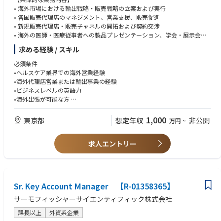
daq100銘柄、S&P500銘柄にノミネートされる安定した基盤を持ち、日
​※首都圏もしくは名古屋（愛知県）在住の方が対象です
• 海外市場における輸出戦略・販売戦略の立案および実行
本支社は前年比10%以上の成長を続けています。業界の中でのアイデック
• 各国販売代理店のマネジメント、営業支援、販売促進
スの強みは、開発投資を積極的に行う事で生み出された製品力とサービス
【働き方】
• 新規販売代理店・販売チャネルの開拓および契約交渉
の豊富さにあります。アイデックスは国内で唯一、医療機器、検査サービ
顧客訪問とWeb商談を組み合わせた営業スタイル
• 海外の医師・医療従事者への製品プレゼンテーション、学会・展示会で
ス、検査キットの3点を自社で提供している企業です。一方で、ワークラ
担当エリア内での出張あり
の販促活動
求める経験 / スキル
イフバランスが整っており、女性が長期にわたり働きやすい環境であるた
チーム連携を重視した営業体制
• 日本国内のクリニカルセールスチームと連携した海外販促活動
め、女性の在籍率は50%を超えています。
Salesforceを活用した営業管理
• 薬事・規制対応チームと連携し、各国の輸出・規制要件への対応
必須条件
新製品トレーニングおよび技術サポート体制あり
• 輸出事業の拡大に向けた組織づくり、人材育成、業務改善
•ヘルスケア業界での海外営業経験
• 売上・利益計画の策定および事業管理
•海外代理店営業または輸出事業の経験
【このポジションの魅力】
•ビジネスレベルの英語力
・成長市場 × 高付加価値営業
•海外出張が可能な方
ライフサイエンス・バイオ領域は今後も継続的な成長が期待される市場
です。
歓迎条件
1,000
東京都
想定年収
非公開
万円
~
最先端の研究機器を通じて、科学技術や医療の発展に直接貢献すること
•医療機器メーカー・商社での勤務経験
ができます。
•医療機器の薬事・品質・規制に関する知識をお持ちの方
・大型案件に携わることができる
求人エントリー
•海外事業立ち上げや新規市場開拓経験
数千万円規模の機器案件や新規立ち上げプロジェクトなど、スケールの
•マネジメント経験
大きな営業経験を積むこともできます。
・裁量の大きい営業スタイル
求める人物像
既存のやり方にとらわれず、新しいアプローチや営業戦略を主体的に企
•自ら海外市場へ足を運び、お客様や販売代理店との関係構築・商談を主
Sr. Key Account Manager 【R-01358365】
画・実行できる環境です。
体的に推進できる方
市場をどう伸ばすか、自ら考え行動する営業スタイルを歓迎します。
•戦略を立てるだけでなく、自ら最前線で営業活動を行い、成果につなげ
サーモフィッシャーサイエンティフィック株式会社
・グローバル企業ならではの成長環境
られるプレイングマネージャー志向の方
世界トップクラスのライフサイエンス企業の一員として、多様な製品
課長以上
外資系企業
•新規市場・新規顧客の開拓に意欲があり、自ら機会を創出できる方