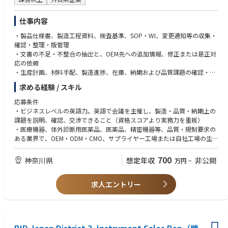
ションを図り、日本市場の要求仕様を通すと同時に、国内社員への適切な
・医療機器・体外診断用医薬品（IVD）の日本国内への上市（ローンチ）
教育と支援を行い、製品ライフサイクルマネジメント業務を牽引する。
サポート・マーケティング経験
仕事内容
・サポート・エスカレーション体制の早期確立：国内のアプリケーション
サポート最終責任者として、困難なトラブルシューティングの仕組み化を
・製品仕様書、製造工程資料、検査基準、SOP・WI、変更通知等の収集・
■求める人物像
行い、グローバルと連携した迅速な解決体制を構築する。
確認・整理・版管理
・オーナーシップと自律性：前例のない課題に対しても、自発的に情報を
・ビジネスへの貢献：サイエンティストとしての知見をバックボーンに持
・文書の不足・不整合の抽出と、OEM先への追加情報、修正または是正対
集め、仮説を立てて自走できる方
ちながらも、コスト抑制、クロスセル・アップセルの機会創出など、経営
応の依頼
・ステークホルダーマネジメント：営業、サービスエンジニア、アプリケ
視点を持って製品をマネジメントする。（質量分析だけでなく、免疫をは
・生産計画、材料手配、製造進捗、在庫、納期および品質課題の確認・フ
ーション、そして海外グローバルチームと円滑な関係を築き、巻き込める
じめとした他領域とのシナジーを見据えた戦略的アプローチを含む）
ォロー
高いコミュニケーション能力
求める経験 / スキル
・変更、不適合、逸脱、CAPA等の進捗管理と、社内の品質・薬事部門へ
・医療貢献へのマインドセット：自身の扱う質量分析テクノロジーを通じ
の共有
て、日本の医療および臨床検査全体の発展に貢献したいという強い熱意
応募条件
・英語によるOEM先との定例会議、課題整理、改善要求およびエスカレー
・論理的思考力と交渉力：複雑な技術的・ビジネス的課題を論理的に整理
・ビジネスレベルの英語力。英語で会議を主催し、製造・品質・納期上の
ション
し、グローバルや顧客に対して明確に説明・交渉できる能力
課題を説明、確認、交渉できること（資格スコアより実務力を重視）
・将来的には、OEM先工場の品質、生産、供給、設備・要員状況を総合的
・医療機器、体外診断用医薬品、医薬品、精密機器等、品質・規制要求の
に把握し、工場運営全体の改善を主導
■知識
ある業界で、OEM・ODM・CMO、サプライヤー工場または自社工場の生
・検体検査および臨床検査室の運用に関する基礎知識
産管理・品質管理・製造委託管理のいずれかを主体的に担当した経験
・免疫検査に関する学術的知識
・生産計画、材料・部品、製造進捗、在庫、納期等の生産管理実務を理解
700
神奈川県
想定年収
非公開
万円
~
・医療機器規制（MD/IVD）に関する基礎的な理解（あれば尚可）
し、関係者と調整できること
・ISO 13485に基づくQMSの基本的な理解（特に文書管理、変更管理、不
求人エントリー
適合、逸脱、CAPA等）
・品質・技術文書を確認し、不足情報や課題を抽出して、作成元へ修正・
追加対応を依頼できること
・海外出張が可能であること
・現場実務を自ら担いながら、社内外の関係者をリードできるプレイング