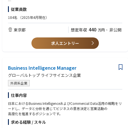
■歓迎スキル
従業員数
・英語力がある方
・CRO等業界経験がある方
184名
（2025年4月現在）
■求める人物像
440
東京都
想定年収
非公開
万円
~
・自ら考えて行動できる方
・責任感を持って行動できる方
求人エントリー
Business Intelligence Manager
グローバルトップ ライフサイエンス企業
外資系企業
仕事内容
日本におけるBusiness IntelligenceおよびCommercial Data活用の戦略をリ
ードし、データと分析を通じてビジネスの意思決定と営業活動の
高度化を推進するポジションです。
求める経験 / スキル