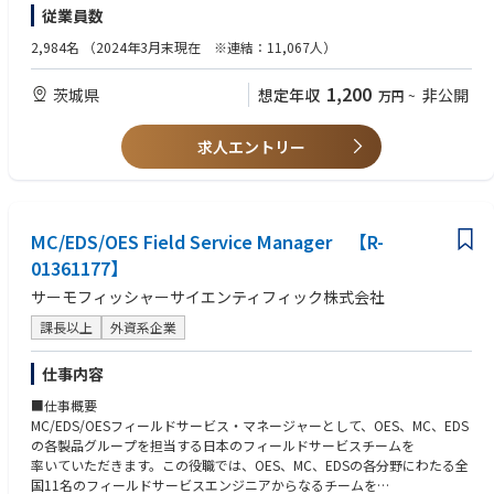
力
従業員数
・英語での文献調査、資料作成、会議・議論が可能なコミュニケーション
力
2,984名
（2024年3月末現在 ※連結：11,067人）
・企業にて1年以上の組織マネジメント経験（人財育成・評価を含む）を
有する
1,200
茨城県
想定年収
非公開
万円
~
【歓迎（WANT）】
・Ph.D.または修士以上の生命科学・薬学・医学・化学等の専門性
求人エントリー
・契約、知財、デューデリジェンスの経験
・導入候補アセットの経済性・事業性評価の経験
・パイプライン・ポートフォリオ管理の経験
・創薬エコシステム構築に関与した経験
MC/EDS/OES Field Service Manager 【R-
01361177】
サーモフィッシャーサイエンティフィック株式会社
課長以上
外資系企業
仕事内容
■仕事概要
MC/EDS/OESフィールドサービス・マネージャーとして、OES、MC、EDS
の各製品グループを担当する日本のフィールドサービスチームを
率いていただきます。この役職では、OES、MC、EDSの各分野にわたる全
国11名のフィールドサービスエンジニアからなるチームを