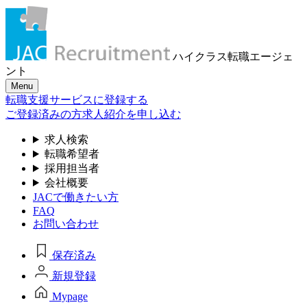
ハイクラス転職
エージェ
ント
Menu
転職支援サービスに登録する
ご登録済みの方
求人紹介を申し込む
求人検索
転職希望者
採用担当者
会社概要
JACで働きたい方
FAQ
お問い合わせ
保存済み
新規登録
Mypage