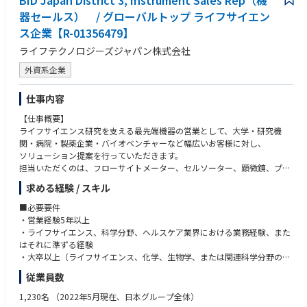
BID Japan District 3, Instrument Sales Rep（機
マネージャー志向
器セールス） / グローバルトップ ライフサイエン
・基本的なPCスキル（Excel、Word、PowerPoint、Teams等）
ス企業【R-01356479】
歓迎要件
ライフテクノロジーズジャパン株式会社
・サプライヤー監査、品質契約、工程移管、プロセスバリデーション、リ
スクマネジメントの経験
外資系企業
・ISO 13485認証組織でのQMS運用、SOP・WI・仕様書等の作成または改
訂経験
仕事内容
・薬機法、QMS省令、FDA、CEマーキング、EU MDR等に関する知識また
は関連業務経験
【仕事概要】
・購買、調達、在庫管理、原価・契約交渉、代替サプライヤー選定の経験
ライフサイエンス研究を支える最先端機器の営業として、大学・研究機
・部門横断プロジェクトまたは少人数チームのマネジメント経験
関・病院・製薬企業・バイオベンチャーなど幅広いお客様に対し、
ソリューション提案を行っていただきます。
求める人物像
担当いただくのは、フローサイトメーター、セルソーター、顕微鏡、プレ
・製造、品質、薬事、購買、物流の境界を越えて課題を整理し、関係者を
ートリーダー、自動核酸抽出装置、NanoDropなど、
求める経験 / スキル
動かせる方
研究現場に欠かせない中大型機器群です。
・対象製品固有の製造プロセスや社内業務を、既存メンバーから積極的に
近年、当事業は継続的な成長を続けており、大型機器ビジネスも拡大して
■必要要件
学び、将来的な業務オーナーを目指せる方
います。今後も新製品の上市を予定しており、
・営業経験5年以上
・文書・記録の正確性を重視しつつ、供給や納期とのバランスを考えて現
市場成長とともに営業として大きな裁量とチャレンジ機会を得られる環境
・ライフサイエンス、科学分野、ヘルスケア業界における業務経験、また
実的な解決策を提示できる方
です。
はそれに準ずる経験
・役割分担が固定されすぎていない環境でも、優先順位を判断し、柔軟に
・大卒以上（ライフサイエンス、化学、生物学、または関連科学分野の学
手を動かせる方
単なる製品販売ではなく、お客様の研究テーマやワークフロー、事業課題
位および修士号歓迎）
従業員数
を深く理解し、最適なソリューションを提案する
・ネイティブレベルの日本語
「コンサルティブ セリング（提案型営業）」を実践いただきます。
・顧客のアプリケーションやワークフローを理解できる技術的知識
1,230名
（2022年5月現在、日本グループ全体）
信頼されるアドバイザーとして、お客様の研究成果や事業目標の達成を支
・優れたコミュニケーション能力、プレゼンテーション能力、交渉力