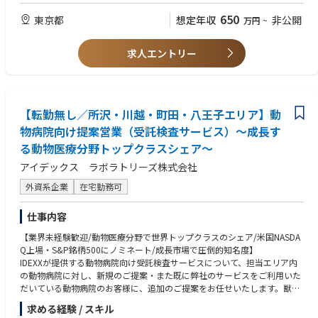
援しながら、長期的なパートナーシップを構築していただきます。
・CRM（Salesforce等）およびMicrosoft Officeの使用経験
650
東京都
想定年収
非公開
万円
~
・分析力および営業戦略立案能力
Thermo Fisher Scientificの営業チームの一員として、幅広い製品・サービ
・売上目標達成の実績
スのポートフォリオを活用し、お客様とともに
・普通自動車運転免許（実際に運転可能な方）
求人エントリー
「より健康で、よりクリーンで、より安全な世界」の実現に貢献していた
だきます。
■歓迎要件
・ライフサイエンス業界での営業経験
【業務内容】
・医療機器、分析機器、研究機器営業経験
・研究・医療分野のお客様への提案営業
【転勤無し／所沢・川越・町田・八王子エリア】動
・フローサイトメーター、セルソーター、顕微鏡等の取扱経験
大学・研究機関を中心に、病院、製薬企業、バイオベンチャー、中小企
・大型設備案件の営業経験
物病院向け提案営業（受託検査サービス）～成長す
業などのお客様に対して営業活動を行います。
・代理店マネジメント経験
る動物医療分野トップクラスシェア～
お客様の研究テーマ、アプリケーション、ワークフローや課題を深く理
・その他外国語能力
解し、最適な機器・試薬・サービスを組み合わせた
アイデックス ラボラトリーズ株式会社
ソリューション提案を行います。
■求める人物像
外資系企業
在宅勤務可
・大型機器・先端機器の提案
・顧客課題を深く理解し、提案型営業を実践したい方
フローサイトメーター、セルソーター、顕微鏡、プレートリーダー、自
・主体的に考え、行動できる方
動核酸抽出装置、NanoDropなどの先端機器を担当いただきます。
仕事内容
・新しいチャレンジを楽しめる方
数百万円から数千万円規模の大型案件や研究設備導入プロジェクトを推
・高い目標達成意欲を持つ方
【業界未経験歓迎/動物医療分野で世界トップクラスのシェア/米国NASDA
進し、高度な提案力やプロジェクトマネジメント力を発揮いただきます。
・社外の関係者と円滑なコミュニケーションを取りながら案件を推進でき
Q上場・S&P銘柄500にノミネート/成長市場で圧倒的知名度】
・戦略的営業計画の策定・実行
る方
IDEXXが提供する動物病院向け受託検査サービスについて、担当エリア内
担当エリアおよび主要顧客に対する営業戦略を立案し、売上目標達成に
・チームで成果を出すことを大切にできる方
の動物病院に対し、新規のご提案・また既に弊社のサービスをご利用いた
向けたアクションプランを実行します。
・Thermo Fisher ScientificのCore Valuesに共感し、体現できる方
だいている動物病院のお客様に、追加のご提案をお任せいたします。獣医
市場動向や顧客ニーズを分析し、新規案件の創出および既存顧客との取
・Integrity（誠実さ）
師のお客様はアイデックスの製品・サービスのいずれかをご利用いただい
引拡大を推進します。
・Intensity（情熱・実行力）
求める経験 / スキル
たことがある方がほとんどですので、新規の営業も比較的行いやすい環境
・主要顧客との関係構築