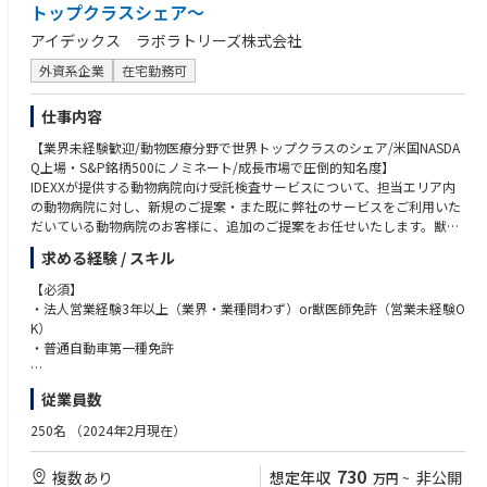
トップクラスシェア～
アイデックス ラボラトリーズ株式会社
外資系企業
在宅勤務可
仕事内容
【業界未経験歓迎/動物医療分野で世界トップクラスのシェア/米国NASDA
Q上場・S&P銘柄500にノミネート/成長市場で圧倒的知名度】
IDEXXが提供する動物病院向け受託検査サービスについて、担当エリア内
の動物病院に対し、新規のご提案・また既に弊社のサービスをご利用いた
だいている動物病院のお客様に、追加のご提案をお任せいたします。獣医
師のお客様はアイデックスの製品・サービスのいずれかをご利用いただい
求める経験 / スキル
たことがある方がほとんどですので、新規の営業も比較的行いやすい環境
です。
【必須】
■担当エリアと働き方
・法人営業経験3年以上（業界・業種問わず）or獣医師免許（営業未経験O
泊りがけの出張が発生する場合もあります。直行直帰の営業スタイルで新
K）
規顧客・既存顧客への新規製品提案です（社用車、PC、携帯電話、iPad
・普通自動車第一種免許
貸与）スケジュールはご自身で立てていただきますので、ワークライフバ
ランスのとりやすい環境です。
【歓迎】
従業員数
・メーカーでの提案営業経験
■評価制度
・動物病院向け営業経験
250名
（2024年2月現在）
達成率に応じてインセンティブの支給があります。成果に応じて評価を受
・医療関連、動物関連経験
ける環境で働きたいという方にはモチベーションとなる環境です。
730
複数あり
想定年収
非公開
万円
~