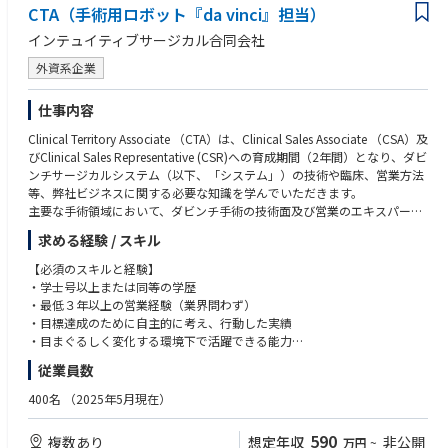
CTA（手術用ロボット『da vinci』担当）
インテュイティブサージカル合同会社
外資系企業
仕事内容
Clinical Territory Associate （CTA）は、Clinical Sales Associate （CSA）及
びClinical Sales Representative (CSR)への育成期間（2年間）となり、ダビ
ンチサージカルシステム（以下、「システム」）の技術や臨床、営業方法
等、弊社ビジネスに関する必要な知識を学んでいただきます。
主要な手術領域において、ダビンチ手術の技術面及び営業のエキスパート
となるためのトレーニングを受け、配属されたエリアでの営業活動を通し
求める経験 / スキル
てシステム導入後の稼働率を最大化するサポートを行います。
基本的な職務
【必須のスキルと経験】
• 医師や医療スタッフに対して、ダビンチ手術テクノロジートレーニング
・学士号以上または同等の学歴
パスウェイ（初症例を実施される前に修了いただくことが必須となるトレ
・最低３年以上の営業経験（業界問わず）
ーニングプログラム）とスキルアップ過程について説明する。
・目標達成のために自主的に考え、行動した実績
• 医師や医療スタッフに対して、オンサイトトレーニング（実機を使用し
・目まぐるしく変化する環境下で活躍できる能力
た研修）とドライトレーニング（システムのセッティング、理論、概要の
・誠実さ、素直さを兼ね備え、責任感を持った行動ができる方
従業員数
研修）を実施する。
・MS Office（Excel/Word/PPT）の基礎的な知識
• 担当施設全診療科のTR100トレーニング（ダビンチ執刀医が認定証取得
・日本語ネイティブ、もしくはN1相当レベル
400名
（2025年5月現在）
のために行うラボトレーニング）の練習を担当する。
・普通自動車運転免許
• 医師や医療スタッフに対して、製品のデモンストレーションやインサー
590
複数あり
想定年収
非公開
万円
~
ビス（製品の説明と実際にシステムを触りながら理解していただく）を主