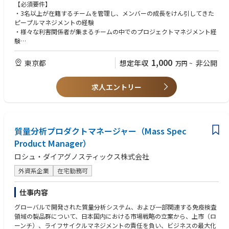
【必須要件】
・3名以上が在籍するチームを管理し、メンバーの成長をけん引してきた
ピープルマネジメントの経験
・様々な利害関係者が集まるチームの中でのプロジェクトマネジメント経
験
・ERP、CRM、DWHなど複数システムのデータを活用したレポーティング
または分析経験
1,000
東京都
想定年収
非公開
万円
~
・Power BI、Tableau等のBIツールを活用したレポートの企画、構築、ま
たは活用推進経験
求人エントリー
・英語によるコミュニケーション能力（口頭・文書）
【歓迎要件】
・学士号以上（経営学、経済学、統計学、情報科学、データサイエンス等
の関連分野）
質量分析プロダクトマネージャー（Mass Spec
・多国籍企業のマトリックス組織における業務経験とそこでの意思決定支
Product Manager）
援経験
・SQL、Python等を用いたデータ処理やデータモデリングの理解を有し、
ロシュ・ダイアグノスティックス株式会社
データベース構築、データ統合、
マスタデータの整備・正規化などのデータ基盤整備に関わった経験
外資系企業
在宅勤務可
・Commercial Analytics、Sales Analytics、Business Intelligence領域での
業務経験
仕事内容
グローバルで開発された質量分析システム、および一部関連する免疫検査
領域の製品群について、日本国内における市場戦略の立案から、上市（ロ
ーンチ）、ライフサイクルマネジメントの責任を負い、ビジネスの最大化