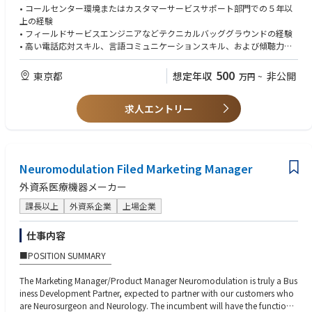
• コールセンター環境またはカスタマーサービスサポート部門での５年以
■具体的な業務内容
上の経験
・お客様からのリクエストに迅速に対応し、問題解決をスムーズにするた
• フィールドサービスエンジニアなどテクニカルバッググラウンドの経験
めに、報告されたトラブルに関するすべての関連情報を収集する。
• 高い電話応対スキル、言語コミュニケーションスキル、および傾聴力
・各顧客タッチポイントに於いて、有償アフターサービスに必要な顧客情
• カスタマーサービスの慣行および原則に関する知識
報（請求先情報や締め支払日など）に漏れがないかを確認し、必要に応じ
• CRM管理の知識（SAP、Salesforce、ServiceMaxの経験があれば尚可）
500
東京都
想定年収
非公開
万円
~
情報収集を行う。
• 複数のタスクをこなし、優先順位を設定し、時間を効果的に管理する能
・トラブルシューティングの第一線として対応し、顧客SLA（サービス品
力
質保証契約）を満たすために迅速なエスカレーションを行う。
求人エントリー
• 高等学校卒以上の学歴がある方
・技術的バックグラウンドをベースに、適切なトラブルシューティングを
通じて既知の問題に効果的な解決策を提供し、簡単な問題の場合は必要な
【求める人物像】
交換部品を特定して発注する。
・オーナーシップをもちつつ、他部門と円滑なコミュニケーションをもっ
・丁寧さ、品質、スピードの面でプロフェッショナルなテクニカルアシス
て自身のプロジェクトを進められる方
Neuromodulation Filed Marketing Manager
タンス基準を満たし、顧客満足度を保証する。
・スポーツに打ち込んでいた/いる方
・お客様から直接依頼されるスペアパーツ販売に対し、発注処理を行う。
外資系医療機器メーカー
・市場からの製品データ収集を確実に行う。
・製品に関するフィードバックデータの収集を管理する。
課長以上
外資系企業
上場企業
・サポートコストを抑え、顧客SLAに沿った迅速な問題解決を実現するた
めに、認定技術者を主体的にサポートする。
仕事内容
・業務システム内のデータ正確性を維持する。
■POSITION SUMMARY
・新たなスキルを身につけ、社内ポリシー・プロセス・新製品の最新情報
￣￣￣￣￣￣￣￣￣￣￣
を常に把握するために、すべての研修コースを迅速に修了する。
The Marketing Manager/Product Manager Neuromodulation is truly a Bus
iness Development Partner, expected to partner with our customers who
■評価指標（KPI）
are Neurosurgeon and Neurology. The incumbent will have the functional
・顧客満足度（NPS）