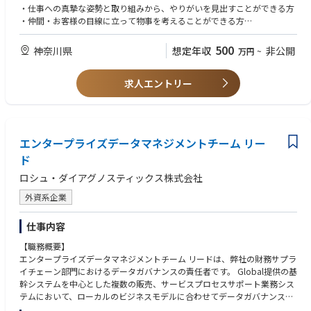
ます。世の中の5年先・10年先の研究開発に関わり、
・仕事への真摯な姿勢と取り組みから、やりがいを見出すことができる方
日本の科学技術の振興に携わることができます。
・仲間・お客様の目線に立って物事を考えることができる方
・自主的・自律的に業務に取り組める方
■主な仕事内容
・次々と起きる新しいこと（新製品や新たな分析アプリケーション）にわ
500
神奈川県
想定年収
非公開
万円
~
・見込み顧客の育成（ナーチャリング）
くわくできる方
・電話・メール・Web等によるアプローチと商談機会の創出
・会社の成長フェーズを一緒に楽しめる方
・マーケティングチームと連携したリード創出施策の立案・実行
求人エントリー
・アプローチリスト等の資料作成
■歓迎要件
・CRM（Salesforce）への活動記録・進捗管理と実績の算出
・分析機器に関わる取扱い（操作・修理等）の経験
・お客様の研究開発ビジョン・課題のヒアリングを通じた解決提案／切替
・インサイドセールス／テレセールス等の営業経験
提案
・基礎的な英語の読み書き
エンタープライズデータマネジメントチーム リー
■業務で使用するツール
ド
・Salesforce（アプローチリストの参照、実績算出等）
ロシュ・ダイアグノスティックス株式会社
・Sansan（顧客連絡先の確認等）
・Microsoft Office（書類作成等）
外資系企業
・HighSpot（製品関連資料の調査等）
仕事内容
■入社後の流れ
入社後は、まず全社オリエンテーションを実施します。
【職務概要】
その後、社内にて営業およびアプリケーションスタッフによるトレーニン
エンタープライズデータマネジメントチーム リードは、弊社の財務サプラ
グを行い、OJTへと進みます。
イチェーン部門におけるデータガバナンスの責任者です。 Global提供の基
研修期間はスキル・経験に応じて1～3ヶ月程度を想定しており、状況に応
幹システムを中心とした複数の販売、サービスプロセスサポート業務シス
じて柔軟に調整します。
テムにおいて、ローカルのビジネスモデルに合わせてデータガバナンスの
枠組みを作り、データの正確性と整合性を常に担保し、コマーシャルオペ