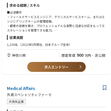
管理するとともに、外部サービスパートナー、外部委託エンジニア、販売
求める経験 / スキル
代理店との調整業務も担当します。
■必須要件
この役職は、約230万ドルのサービス売上高において、高品質なサービス
・フィールドサービスエンジニア、テクニカルサービスチーム、またはエ
の提供、迅速な顧客対応、売上目標の達成、チーム育成、
ンジニアリングチームの管理経験。
およびオペレーショナル・エクセレンスを確保する責任を負います。この
・顧客の信頼を築き、プロフェッショナルな姿勢と迅速な対応をもってエ
役割には、優れたリーダーシップ能力、
スカレーションを管理できる能力。
顧客とのコミュニケーション能力、そして自身がすべての製品の技術的専
・売上高、受注高、サービス契約、稼働率、対応時間、初回解決率、顧客
従業員数
門家ではない場合でも、
満足度などのサービスKPIを管理した経験。
複数の技術製品グループを管理する能力が求められます。
・チームの再構築、コーチング、若手エンジニアの育成、チームパフォー
1,230名
（2022年5月現在、日本グループ全体）
マンスの向上を含む、優れた人材管理能力。
この役職の主な使命は、チームの再構築と強化、若手エンジニアの育成、
・複数の製品グループを管理し、リソースの優先順位付けを行い、全国規
900
神奈川県
想定年収
非公開
万円
~
そしてビジネスの成長と長期的な顧客ロイヤリティを支える
模のサービス組織全体で業務遂行を推進する能力。
信頼関係構築にあります。
・優れたコミュニケーション能力、交渉能力、およびステークホルダー管
理スキル。
求人エントリー
■主な仕事内容
・販売代理店、外部委託エンジニア、および外部サービスパートナーと連
・サービス収益、受注、契約履行状況、稼働率、対応時間、初回解決率、
携できる能力。
顧客満足度、およびその他の主要なサービスKPIの向上を図る。
・ビジネス文書や技術文書の読解・作成、およびグローバルなステークホ
特に緊急のサービスサポートを必要とする優先度の高い顧客に対し、タ
ルダーとの基本的な会話に対応できるレベルの英語力。
イムリーかつ効果的な対応を確実に行う。
Medical Affairs
・サービス管理システム、CRMツール、およびMicrosoft Officeアプリケー
・強固な顧客関係を構築し、重大なサービス問題が発生した際の主要なエ
ションの熟練した操作能力。
外資スペシャリティファーマ
スカレーション窓口としての役割を果たす。
・有効な運転免許証を所持しており、必要に応じて全国への出張（最大約
・チーム体制の再構築と強化、若手エンジニアの育成、およびチームの能
30％）が可能であること。
外資系企業
力とエンゲージメントの向上を図る。
・複数の製品グループにまたがるサービス活動、リソース配分、ケースの
■歓迎要件