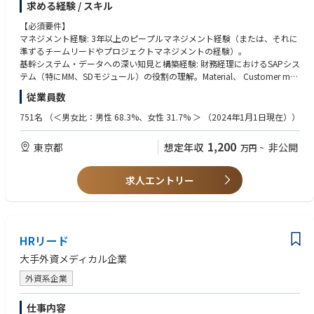
求める経験 / スキル
■本ポジションの魅力
レーションが円滑かつタイムリーに実行します。また、グローバルテンプ
本ポジションは、裁量を持って営業活動ができ、社内外の多くのメンバー
レートに準拠した新たなマスターデータ（Contract data等）の導入、お
【必須要件】
と連携しながら成長できる環境が魅力です。
よびMaterial/Customer master/Equipment master等のメンテナンスを最
マネジメント経験: 3年以上のピープルマネジメント経験（または、それに
適化するための新しいポリシー・プロセスの策定を主導します。 変化の速
準ずるチームリードやプロジェクトマネジメントの経験）。
■サーモフィッシャーサイエンティフィックについて
いビジネスの中で、プロセスの説明責任を果たしながらプロセスの標準化
基幹システム・データへの深い知見と構築経験: 財務経理におけるSAPシス
私たちは「世界をより健康で、より清潔、より安全な場所にするために、
やデジタル化を推進し、部下を育成することで持続可能なデータ基盤を作
テム（特にMM、SDモジュール）の役割の理解。Material、 Customer mas
お客さまに製品・サービスを提供する」
ること、および部門横断的なプロジェクトにおいてリーダーシップを発揮
ter等の管理・改善経験、またはContract data（契約データ）などの新し
ことをミッションとして掲げ、サイエンスの発展を支援しています。
従業員数
することが求められます。
いマスターデータ・ポリシーの策定やプロセスを構築した経験。
https://jbpress.ismedia.jp/ts/thermofisherscientific/
プロセス改善および高いコミュニケーション能力: 複雑なデータフローや
751名
（＜男女比：男性 68.3%、女性 31.7% ＞ （2024年1月1日現在））
【主な職務内容】
ビジネス要件を整理し、他部門のステークホルダーやマネジメント層に対
1. チームマネジメントおよびピープルディベロップメント
してプロセスの重要性を論理的に説明し、改善を巻き込む能力（ビジネス
1,200
東京都
想定年収
非公開
万円
~
組織の統括: チームメンバー（含派遣社員）の業務とその進捗を可視化、
要件をシステム/データ要件へ翻訳できるスキル）。
メンバー間の業務分担を逐次調整し、目標管理を徹底することでハイパフ
語学力: ビジネスレベルの英語力（グローバルのIT/プロジェクトマネジメ
ォーミング組織と強固なデータマネジメント基盤を構築する。
ントチームとの会議出席、メール、システム仕様変更に関する交渉が可能
求人エントリー
人材育成: メンバーのスキルアップ（データ分析能力、SAP習熟度など）を
なレベル）。
支援し、個人のキャリア開発とチーム全体のエンゲージメントを高める。
業務の標準化と継続的な改善: 属人化しやすいマニュアル処理について、
【歓迎要件】
例外処理に関する判断基準を明確化する等のドキュメント化（SOPの整
業界知識: 医薬品・医療機器・診断薬業界における、流通（卸商流、EDIソ
備）を進め、継続的なプロセスの効率化、最適化を推進する。
HRリード
リューション）および業界特有の値引（仕切、リベート等）の慣行に関す
る深い知識。
大手外資メディカル企業
2. データガバナンスとオペレーショナル・エクセレンス
チェンジマネジメント経験: 業務プロセスの自動化（RPA導入など）、シス
マスターデータの品質担保: SAP、CRM等の複数システムにおけるマスタ
テム刷新、または組織変更のチェンジマネジメントをリードした経験。
外資系企業
ーデータのクオリティ基準と管理体制を策定・維持する。特に、これまで
国内になかった「Contract data（契約データ）」マスターの導入を牽引
【求める人物像】
仕事内容
し、その運用プロセスを確立する。 常に精度の高いマスターデータのみが