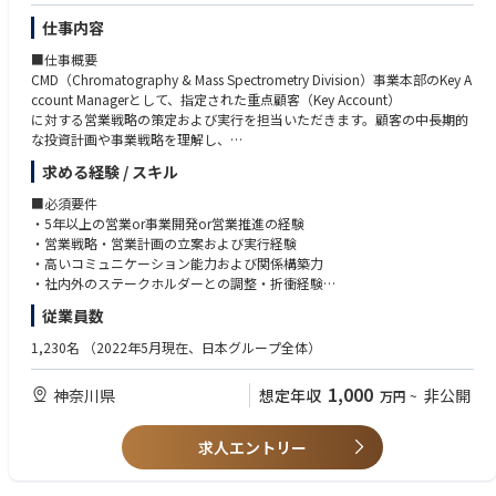
群、グローバルな知見、
•高い目標に対して粘り強く挑戦し、最後までやり切る行動力と実行力を
新製品トレーニングや充実したサポート体制のもとでキャリアを構築で
お持ちの方
仕事内容
きます。
•海外販売代理店や医療従事者との信頼関係を構築しながら、事業拡大を
■仕事概要
リードできる方
CMD（Chromatography & Mass Spectrometry Division）事業本部のKey A
【その他】
•社内外の関係者を巻き込み、部門横断でプロジェクトを推進できるコミ
ccount Managerとして、指定された重点顧客（Key Account）
サーモフィッシャーサイエンティフィックジャパンについて
ュニケーション力をお持ちの方
に対する営業戦略の策定および実行を担当いただきます。顧客の中長期的
https://www.thermofisher.com/jp/ja/home.html
•グローバルな視点を持ち、変化を前向きに楽しみながら新たな挑戦がで
な投資計画や事業戦略を理解し、
きる方
CMD製品およびサーモフィッシャー各事業部の製品・サービスを組み合わ
求める経験 / スキル
せた包括的なソリューション提案を通じて、
売上目標の達成および顧客との戦略的パートナーシップ構築を推進してい
■必須要件
ただきます。
・5年以上の営業or事業開発or営業推進の経験
・営業戦略・営業計画の立案および実行経験
■主な仕事内容
・高いコミュニケーション能力および関係構築力
・CMD事業本部が指定する民間企業のKey Accountに対し、アカウント戦
・社内外のステークホルダーとの調整・折衝経験
略を立案・実行し、年間売上目標の達成を推進する。
・英語によるE-mailコミュニケーション能力
従業員数
・顧客の設備投資計画や事業計画を把握し、CMD製品および他事業部製品
・Microsoft Office（Word、Excel、PowerPoint）の基本操作スキル
を組み合わせたソリューションを提案する。
1,230名
（2022年5月現在、日本グループ全体）
・CMD事業本部内の各事業部と密接に連携し、部門横断型の提案活動を推
■歓迎要件
進する。
・製薬、化学、材料業界の民間企業向け営業経験
1,000
神奈川県
想定年収
非公開
万円
~
・マーケティング部門と協力し、顧客ニーズの創出および需要喚起を目的
・Salesforce等のCRMを活用した営業管理経験
としたセミナー、プロモーション、
・3年以上の営業マネジメント経験（複数名の部下管理経験）
キャンペーンの企画・実行に参画する。
・Key Account ManagementまたはStrategic Account Managementの経験
求人エントリー
・担当Key Accountにおける四半期ごとの受注・売上予算を管理し、進捗
・クロスファンクショナルチームをリードした経験
状況を事業本部長へ報告する。