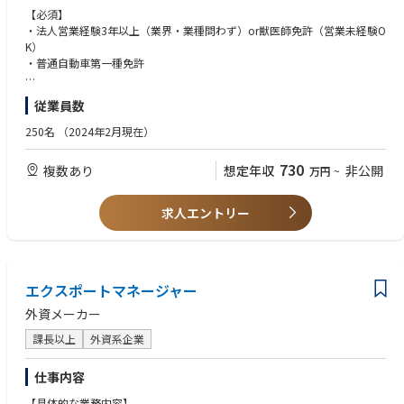
・Innovation（革新性）
です。
研究者、医師、施設責任者、購買担当者、経営層など、さまざまなステ
【必須】
・Involvement（参画・協働）
■担当エリアと働き方
ークホルダーとの関係を構築し、
・法人営業経験3年以上（業界・業種問わず）or獣医師免許（営業未経験O
泊りがけの出張が発生する場合もあります。直行直帰の営業スタイルで新
長期的なパートナーシップを形成します。
K）
規顧客・既存顧客への新規製品提案です（社用車、PC、携帯電話、iPad
・代理店マネジメント
・普通自動車第一種免許
貸与）スケジュールはご自身で立てていただきますので、ワークライフバ
販売代理店との関係構築および協業推進も重要なミッションです。
ランスのとりやすい環境です。
定期訪問や製品勉強会、販売戦略の共有を通じて販売体制を強化し、市
【歓迎】
従業員数
場拡大を推進します。
・メーカーでの提案営業経験
■評価制度
・社内連携によるチーム営業
・動物病院向け営業経験
250名
（2024年2月現在）
達成率に応じてインセンティブの支給があります。成果に応じて評価を受
試薬営業、フィールドアプリケーションサイエンティスト（FAS）、テ
・医療関連、動物関連経験
ける環境で働きたいという方にはモチベーションとなる環境です。
クニカルサポート、マーケティングなどの関連部門と
730
複数あり
想定年収
非公開
万円
~
連携しながら案件を推進します。
■同社受託サービスの強み
マトリックス組織の中でチームワークを発揮し、お客様に最適なソリュ
（１）質の高さ
ーションを提供します。
求人エントリー
同社は一般検査（血液検査・結晶検査）、遺伝子検査（ＰＣＲ等）、病理
・CRMを活用した営業管理
診断を提供しています。病理診断医の質が高く、著名な臨床獣医師も、検
Salesforce等のCRMツールを活用し、商談進捗や顧客情報を管理しなが
査判断に迷った際は同社に再度検査をご依頼いただき、最終判断をされる
ら営業活動を推進します。
こともあります。
（２）スピード
エクスポートマネージャー
【組織】
全国から検体到着後３日以内にデータをお返しするお約束をしています。
東京または名古屋を拠点とし、以下エリアをご担当いただきます。
外資メーカー
繁忙期を含め、１年間で９７％が到着後24時間以内にWEBデータにて返答
・名古屋
が完了しています。バイク便なども提供しているため、急ぎの依頼にもス
・埼玉
課長以上
外資系企業
ムーズに対応している。
・仙台
・その他周辺地域
仕事内容
■同社の特徴
※担当エリア内での出張を伴う営業活動があります（50〜75％程度）※定
同社は本社をアメリカに置き、世界175ヶ国に展開している企業です。Nas
期的に東京本社への出社があります
【具体的な業務内容】