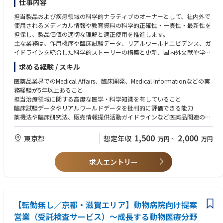
仕事内容
優先順位付け、および現場での実行を調整する。
・金属加工、製造、製薬、または半導体業界における顧客サポートの経
・特にOES事業において、販売代理店、外部サービスパートナー、および
担当製品および疾患領域の科学的ナラティブのオーナーとして、社内外で
験。
外部委託エンジニアとのコミュニケーションおよび交渉を管理する。
使用されるメディカル情報や教育資料の科学的正確性・一貫性・最新性を
・販売代理店のサービス業務、または外部委託のサービスエンジニアの管
・迅速な対応と強力な現場調整が不可欠な、主に金属加工業界のOES顧客
担保し、製品価値の適切な理解と適正使用を推進します。
理経験。
をサポートする。
主な業務は、作用機序や臨床試験データ、リアルワールドエビデンス、ガ
・分析機器、高電圧システム、またはX線関連製品に関する安全、品質シ
・安定したサービス実行と顧客の信頼が不可欠な、製造業や製薬業界を含
イドラインを統合した科学的ストーリーの構築と更新、国内外文献や学会
ステム、およびコンプライアンス要件に関する知識。
むMC顧客をサポートする。
情報の収集・評価・共有です。学術スライドやFAQ、論文、デジタルコン
・ビジネスレベルの英語コミュニケーション能力。
求める経験 / スキル
・半導体製造業界の顧客を含むEDS顧客をサポートし、高品質なサービス
テンツの科学的レビューと助言を行い、MSLやMedical Leadへの専門的サ
とエスカレーション管理が求められる分野に対応します。
ポートも担当します。
医薬品業界でのMedical Affairs、臨床開発、Medical Informationなどの実
・営業チーム、テクニカルサポート、グローバルチーム、および社内のス
社内向けメディカルトレーニングの企画・実施、疾患理解や競合環境の情
務経験が5年以上あること
テークホルダーと連携し、顧客体験とビジネス成果の向上を図ります。
報発信、PMSやRWEの科学的解釈支援、クロスファンクショナル連携も含
担当治療領域に関する高度な医学・科学知識を有していること
・現場サービス業務において、継続的な改善、安全、品質、およびコンプ
まれます。
臨床試験データやリアルワールドデータを批判的に評価できる能力
ライアンスを推進します。
学会や社内会議への参加は5～10％程度です。
薬機法や臨床研究法、販売情報提供活動ガイドラインなど医薬品関連の法
規・ガイドラインの基本的理解
■サーモフィッシャーサイエンティフィックについて
医学・薬学分野の英語文献を読み解く力と、資料作成やプレゼンテーショ
1,500
2,000
東京都
想定年収
万円
~
万円
私たちは「世界をより健康で、より清潔、より安全な場所にするために、
ンができる英語コミュニケーション能力
お客さまに製品・サービスを提供する」
医学・薬学または生命科学系の学士以上の学位（修士・博士号があれば尚
ことをミッションとして掲げ、サイエンスの発展を支援しています。
求人エントリー
可）
https://jbpress.ismedia.jp/ts/thermofisherscientific/
Medical Information関連業務経験が3年以上ある場合も対象となる
【転勤無し／京都・滋賀エリア】動物病院向け提案
営業（受託検査サービス）～成長する動物医療分野