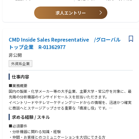
【望ましいスキルと経験】
導する。
・英語力
• システムを使用した手術に立会い、製品の安全使用のためにサポートす
・医療業界、特に医療機器業界経験者
求人エントリー
る。
• 上記活動や手術室に対する営業活動、カスタマーサポートトレーニング
等を通じて、チームの四半期目標達成に貢献する。
• 上記の営業活動を通じて、エリアにおけるシステムの認知向上および術
式の採用に繋がる営業活動、マーケティング活動のサポートやコーディネ
CMD Inside Sales Representative /グローバル
ーションを行う。
トップ企業 R-01362977
• 日報（営業・症例報告、営業活動の結果）や経費精算、社内オンライン
非公開
トレーニングや社内システムを使用した事務処理を行う。
外資系企業
仕事内容
■業務概要
国内の製薬・化学メーカー等の大手企業、主要大学・官公庁を対象に、最
先端の分析機器のインサイドセールスを担当いただきます。
イベントリードやテレマーケティングリードからの情報を、迅速かつ確実
に商談へとステージアップさせる重要な「橋渡し役」です。
製品の必要性や要求仕様を伺うだけでなく、お客様の今後の研究開発ビジ
求める経験 / スキル
ョンや現在抱えている課題を伺いながらコミュニケーションを深め、
良好な関係を構築・維持する“リーディングヒッター”としてのポジション
■必須要件
です。真に必要とされるものは何かを考え、
・分析機器に関わる知識・経験
当社ソリューションを通じた課題解決提案や当社機器への切替提案を行い
・仲間・お客様とのコミュニケーションを大切にできる方