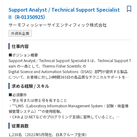
Support Analyst / Technical Support Specialist
II（R-01350925）
サーモフィッシャーサイエンティフィック株式会社
外資系企業
仕事内容
■ポジション概要
Support Analyst／Technical Support Specialist II は、Technical Support T
eam の一員として、Thermo Fisher Scientific の
Digital Science and Automation Solutions（DSAS）部門が提供する製品
について、お客様に対し24時間365日の高品質なテクニカルサポートを
提供する役割を担います。
求める経験 / スキル
このポジションでは、サポート案件に対して目標対応時間内に迅速に対応
するとともに、ヘルプデスクサービスの継続的な改善活動へ
■必須要件
積極的に参加することで、高い品質基準を維持することが求められます。
・学士号または修士号を有すること
・**LIMS（Laboratory Information Management System：試験・検査情
また、週末勤務および、顧客サポートやトレーニングのために最大25％程
報管理システム）**の使用経験。
度の出張に対応できることが必要です。
・C#および.NETなどのプログラミング言語に習熟していること。
・高い顧客志向と優れた対人コミュニケーション能力を有すること。
従業員数
■業務内容
・学習意欲が高く、技術面・専門性の両方について継続的に成長・自己研
・顧客からのインシデントやサービスリクエストを受付し、調査・切り分
鑽に取り組めること。
1,230名
（2022年5月現在、日本グループ全体）