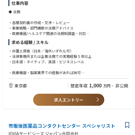
バルポリシーに則りかつ国内オペレーションにフィットするプロセスをオ
仕事内容
ーナーシップをもって実施する。
◆ 法務
・各種契約書の作成・交渉・レビュー
・事業戦略・部門横断の法務アドバイス
・医療機器/ヘルスケア関連の法規制調査・対応
・外部弁護士との連携、契約ワークフロー改善
求める経験 / スキル
・全社の法務相談、知財保護
・弁護士資格（日本／海外いずれも可）
◆ コンプライアンス
・法律事務所または企業法務での実務経験５年以上
・日本語：ネイティブ、英語：ビジネスレベル
・FCPA・薬機法・独禁法などの遵守体制構築
・社内調査のサポート、HCP対応の監査
・医療機器・製薬業界での経験があれば尚可
・グローバルポリシー導入、研修の設計・実施
・高いコミュニケーション力・調整力
・第三者DD、リスク評価・モニタリング
・倫理観が高く、ビジネスに主体的に関われる方
1,000
東京都
想定年収
非公開
万円
~
・コンプライアンス委員会・懲戒委員会対応
求人エントリー
市販後医薬品コンタクトセンター スペシャリスト
IQVIAサービシーズ ジャパン合同会社