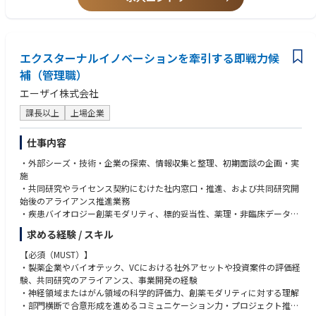
・添付文書やインタビューフォームの改訂作業をしたことがある
エクスターナルイノベーションを牽引する即戦力候
補（管理職）
エーザイ株式会社
課長以上
上場企業
仕事内容
・外部シーズ・技術・企業の探索、情報収集と整理、初期面談の企画・実
施
・共同研究やライセンス契約にむけた社内窓口・推進、および共同研究開
始後のアライアンス推進業務
・疾患バイオロジー創薬モダリティ、標的妥当性、薬理・非臨床データ等
の一次評価
求める経験 / スキル
・研究、臨床、知財、法務、事業開発等と連携したデューデリジェンス支
援
【必須（MUST）】
・経営・意思決定会議向け資料作成、提案内容の説明・合意形成
・製薬企業やバイオテック、VCにおける社外アセットや投資案件の評価経
・データベースの活用や学会参加等を通じた創薬の競合、トレンド調査
験、共同研究のアライアンス、事業開発の経験
・神経領域またはがん領域の科学的評価力、創薬モダリティに対する理解
・部門横断で合意形成を進めるコミュニケーション力・プロジェクト推進