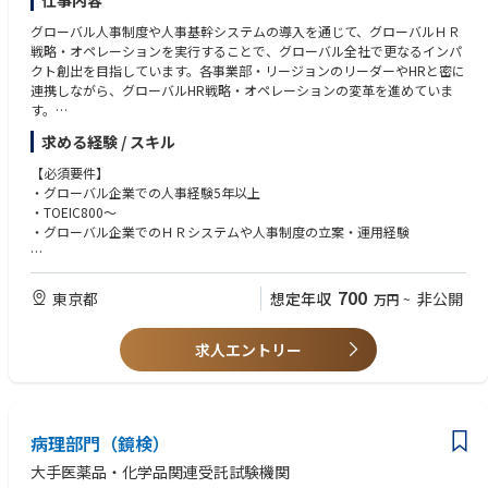
仕事内容
・ Create strategy and vision including Business plan, Marketing strategy
・ Ability of excellent communication / interpersonal skills;
グローバル人事制度や人事基幹システムの導入を通じて、グローバルＨＲ
・ Encourage participation to scientific congresses, market/business intel
・ Self-motivation, problem solving attitude, quick in action, good team
戦略・オペレーションを実行することで、グローバル全社で更なるインパ
ligence,
leader.
クト創出を目指しています。各事業部・リージョンのリーダーやHRと密に
networking in the field, in particular building a network with Perfusionist
連携しながら、グローバルHR戦略・オペレーションの変革を進めていま
s
す。
community and Key Opinion Leader (KOL);
本ポジションでは、これらの取り組みをさらに加速させるとともに、将来
・ Define the associated strategy / road maps / plans for the various pro
求める経験 / スキル
的なグローバル人事組織の業務遂行力の向上を見据えた体制強化の中核メ
duct
ンバーとしてご活躍いただきます。
lines;
【必須要件】
・ Deliver intensive cross-functional collaboration in order to align the di
・グローバル企業での人事経験5年以上
fferent
・TOEIC800～
players internal or external
・グローバル企業でのＨＲシステムや人事制度の立案・運用経験
・ Coordinate and facilitate the multi-functional activities around the tec
hnology
【希望要件】
development from Quality, Regulatory, Clinical, Operations, etc. to ensur
・ヘッドクオーター（本社）としてのグローバルでのＨＲシステムの導入
700
東京都
想定年収
非公開
万円
~
e a
経験
successful execution of the project;
・グローバルでのタレントマネジメント領域での業務経験
・ Analyze and develop business cases in collaboration with Finance to
求人エントリー
・グローバルでの経営・人事などに関するプロジェクトリーダー経験
assess
・コンサルタントや経営企画関連部署の経験
return on investment;
・ Turn investments into Growth: define and ensure execution of the mar
keting
病理部門（鏡検）
plan and all required marketing activities with appropriate planning, driv
e, and
大手医薬品・化学品関連受託試験機関
excellence in execution. These marketing duties including Voice-of-Custo