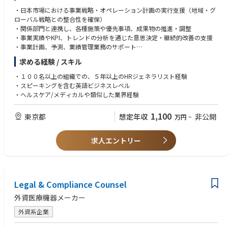
リーダーシップと対人影響力: 複雑な利害関係が絡むデータ管理におい
End to Endのプロセスにて流通する仕組みを作ることで、データ起因によ
・日本市場における事業戦略・オペレーション計画の実行支援（地域・グ
て、論理的かつ粘り強く他部門と交渉し、合意を形成できる方。
る請求エラーや物流トラブルを未然に防ぐ。
ローバル戦略との整合性を確保）
高い倫理観と責任感: 財務およびコンプライアンスに直結するデータを扱
ポリシー・プロセスの新規策定: Material masterやCustomer masterのメン
・関係部門と連携し、各種施策や優先事項、成果物の推進・調整
うため、妥協のない正確性とガバナンス意識を持てる方。
テナンスを適切に行うための、新しいポリシーや業務プロセスの設計・構
・事業実績やKPI、トレンドの分析を通じた意思決定・継続的改善の支援
変革へのマインドセット: 現状の「マニュアル処理」を維持するだけでな
築をリードする。
・事業計画、予測、業績管理業務のサポート
く、最新のデジタルツールやAIを駆使し新しい観点で変革をリードできる
プロセスの最適化（内部統制・コンプライアンス対応）: 値引計算や請求
・ガバナンス、コンプライアンス、内部統制要件の遵守推進
方。
求める経験 / スキル
等の処理において内部統制を遵守し、不正や誤謬のない堅牢なオペレーシ
・組織変革、業務プロセス改善、業務効率化施策の支援
ビジネス洞察力と問題解決力: 変化が早いビジネス環境にて、ステークホ
ョンフローを維持・改善する。
・経営層や主要ステークホルダー向けのレポート・資料作成およびインサ
ルダーの多い複雑な問題の本質を素早く理解し、チームのアクションに変
・１００名以上の組織での、５年以上のHRジェネラリスト経験
システム障害・イレギュラー対応の指揮: 各業務システム間のデータ連携
イト提供
換できる洞察力と応用力を発揮できる方。
・スピーキングを含む英語ビジネスレベル
エラー発生時における、根本原因の特定と迅速なリカバリー策の決定（保
・ヘルスケア/メディカルや類似した業界経験
守ベンダーマネジメントも含む）を行う。
1,100
東京都
想定年収
非公開
万円
~
3. 戦略的プロジェクトの推進とステークホルダーマネジメント
SAP切替プロジェクトの牽引: SAPのリプレイスプロジェクトにおいて、マ
スターデータの最適化（クレンジング含む）を通して各種社内システムの
求人エントリー
運用を確かなものにする。また、EDIとSAPを中継する社内システムをSAP
のリプレイスに合わせた形に最適化する。
他部門との合意形成: マスターデータの運用ルールや値引ポリシーのオー
ナーとして、国内の営業、マーケティング、財務、IT、流通（サプライチ
ェーン）などのシニアリーダーやカウンターパートへ積極的に働きかけ、
Legal & Compliance Counsel
緊密に連携することで最適化をリードする。
外資医療機器メーカー
グローバルとの連携: グローバルのデータガバナンスポリシーや基幹シス
テムの要求事項を理解し、日本のビジネスや法的背景由来のマネジメント
外資系企業
プロセスの説明責任とデータの正確性に関する結果責任を果たし、グロー