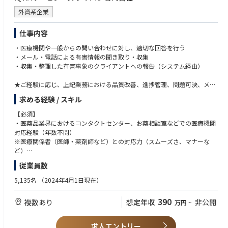
外資系企業
仕事内容
・医療機関や一般からの問い合わせに対し、適切な回答を行う
・メール・電話による有害情報の聞き取り・収集
・収集・整理した有害事象のクライアントへの報告（システム経由）
★ご経験に応じ、上記業務における品質改善、進捗管理、問題可決、メン
バーサポートなどのスーパーバイザー業務もお任せします。
求める経験 / スキル
【必須】
・医薬品業界におけるコンタクトセンター、お薬相談室などでの医療機関
対応経験（年数不問）
※医療関係者（医師・薬剤師など）との対応力（スムーズさ、マナーな
ど）
・ビジネスレベルの日本語能力
従業員数
・英語の読み書き。英語を学ぶ意思がある方
※トレーニング資料や英語回答資料を読む、理解する必要があるため
5,135名
（2024年4月1日現在）
390
複数あり
想定年収
非公開
万円
~
【歓迎要件】
・薬剤師・看護師など医療関係の資格、あるいは、MR職歴 ライフサイエ
ンス関連の学歴・職歴
求人エントリー