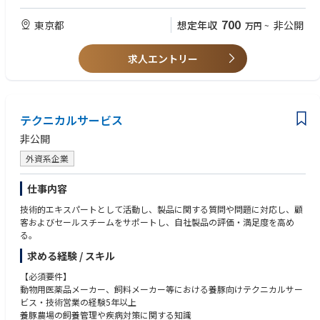
け・解決までの対応をリードする
・インシデント管理／問題管理、根本原因分析（RCA）および再発防止に
■歓迎要件
700
東京都
想定年収
非公開
万円
~
向けた対応を実施する
・臨床検査科学、生命科学、情報技術分野の方
・サービスレベルアグリーメント（SLA）を遵守し、品質とスピードの両
立を図る
求人エントリー
・Salesforce、Atlassian Jira等のCRMツールを用いて、サポート案件の管
理・記録・進捗管理を行う
・.NET／C#による技術調査やプログラム作成、必要に応じた改修・検証に
対応する
・Microsoft SQL Server、Oracle、PostgreSQL等のデータベースについて
テクニカルサービス
基本概念を理解し、
非公開
基本的な管理作業や効率的なSQLスクリプト作成を行う
・AWSやKubernetesなど、クラウド技術の基礎知識を活用しながら、技術
外資系企業
的な観点での支援を行う
・TechOps、開発部門（Development）、Professional Services等、関連
仕事内容
チームと連携し、顧客課題の迅速な解決を推進する
・問題の重大度に応じて、Helpdesk Team Leader、Support Manager、ま
技術的エキスパートとして活動し、製品に関する質問や問題に対応し、顧
たはDSAS Development Teamへ適切にエスカレーションする
客およびセールスチームをサポートし、自社製品の評価・満足度を高め
・DSS製品に関するナレッジ記事・技術文書の作成／維持を行い、チーム
る。
の知見を蓄積する
求める経験 / スキル
・Practical Process Improvement（PPI）ビジネスシステムを活用し、業
務の効率化・品質向上を継続的に推進する
【必須要件】
・必要に応じて国内外への出張を行い、オンサイトでの顧客サポートを提
動物用医薬品メーカー、飼料メーカー等における養豚向けテクニカルサー
供する
ビス・技術営業の経験5年以上
・週末を含む柔軟なシフト対応を行い、安定したサポート提供に貢献する
養豚農場の飼養管理や疾病対策に関する知識