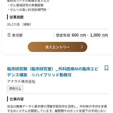
薬研究リードの経験を有する方
・がん領域研究の実務経験
・がんへの高い科学的専門性
- 創薬研究の実務経験目安8-15年（in vitro及びin vivo）
従業員数
・修士号取得者
20,171名
（連結）
＜尚可＞
・外部組織との協業を円滑にリード、推進した経験
600
1,000
東京都
想定年収
万円
~
万円
・国内外の外部研究者との幅広いネットワークを構築した経験
・筆頭著者の学術論文を複数有する方
・英語中級以上
求人エントリー
・博士号取得者
臨床研究職（臨床研究室）_外科医療AIの臨床エビ
デンス構築 ※ハイブリッド勤務可
アナウト株式会社
課長以上
仕事内容
当社は画像データと最先端の深層学習技術を活用し、外科医の手術を支援
するAIシステムを開発しています。腹腔鏡やロボット支援下の手術におい