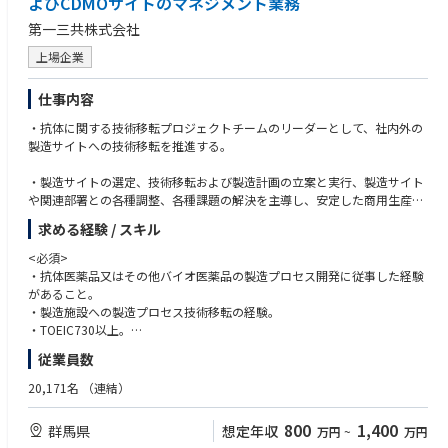
よびCDMOサイトのマネジメント業務
第一三共株式会社
上場企業
仕事内容
・抗体に関する技術移転プロジェクトチームのリーダーとして、社内外の
製造サイトへの技術移転を推進する。
・製造サイトの選定、技術移転および製造計画の立案と実行、製造サイト
や関連部署との各種調整、各種課題の解決を主導し、安定した商用生産体
制を構築する。
求める経験 / スキル
＜入社後のキャリアパス＞
<必須>
・バイオ医薬品の製造プロセスを理解している強みを活かした、品質保
・抗体医薬品又はその他バイオ医薬品の製造プロセス開発に従事した経験
証、薬事、CMCマネージメント、サプライチェーンマネージメント業務に
があること。
就く機会がある
・製造施設への製造プロセス技術移転の経験。
・TOEIC730以上。
・年齢、国籍、経験を問わず多様性を理解し、各種ステークホルダーと良
従業員数
好な関係が築けること
20,171名
（連結）
<望ましい>
・海外製造場所への技術移転の経験
800
1,400
群馬県
想定年収
万円
~
万円
・CMCに関わるPJマネジメントの経験