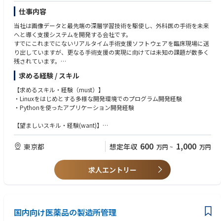
【業務の魅力】
仕事内容
・研究責任者、KOLと直接議論しながら計画をつくり上げる、臨床開発の
中枢に近いポジションです。
当社は画像データと最先端の深層学習技術を駆使し、外科医の手術を未来
・自身が携わった臨床研究が、製品の価値証明や薬事申請・保険収載に直
へと導く支援システムを開発する会社です。
結する手応えを得られます
すでにこれまでにないリアルタイム手術支援ソフトウェアを臨床現場に送
・臨床知見とプロジェクトマネジメントの両方を磨ける、希少なキャリア
り出していますが、更なる手術支援の実現に向けては未知の課題が数多く
を築けます
残されています。
・フレックス・ハイブリッド勤務を活用し、私生活も大切にしながら働け
本ポジションは、事業フェーズの進展に伴い、AIリサーチャー・AIエンジ
求める経験 / スキル
る環境です
ニアが生み出した研究成果を実際の医療機器ソフトウェア製品へ落とし込
む、製品開発・実装・評価を担うソフトウェアエンジニアを募集します。
【求めるスキル・経験（must）】
・Linuxをはじめとする多様な開発環境でのプログラム開発経験
【業務内容】
・Pythonを使ったアプリケーション開発経験
・日本向け医療機器ソフトウェア製品の機能拡張）
・海外向け医療機器ソフトウェアの横展開、各市場に応じた改修の実装
【望ましいスキル・経験(want)】
・医療機器メーカープロダクトと当社製品とのインテグレーション実装
・共通：映像処理実装経験
・あらかじめ定められた設計ポリシー、システムアーキテクチャに基づく
・他言語：C++実装経験（Modern C++実装経験があるとなお歓迎）
600
1,000
東京都
想定年収
万円
~
万円
コンポーネントの実装
・GUI系：Kivy・Qt（PyQt）によるGUI実装経験、OpenCV, OpenGLによ
・実装物の動作検証、テスト、品質評価
る映像処理実装経験
求人エントリー
・映像系：キャプチャボード-GPU周りのドライバ実装経験、映像処理の
チューニング経験
・テスト設計・テスト実施、品質保証に関する経験
・英語力（読み書き：ビジネス英語、会話：基礎英語＋α）
国内向け医薬品の製造所管理
【求める人物像】