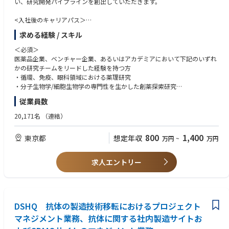
い、研究開発パイプラインを創出していただきます。
<入社後のキャリアパス＞
●スペシャルティ領域のテーマ立案・創薬研究チームリーダー
求める経験 / スキル
●グループ長補佐
＜必須＞
医薬品企業、ベンチャー企業、あるいはアカデミアにおいて下記のいずれ
かの研究チームをリードした経験を持つ方
・循環、免疫、眼科領域における薬理研究
・分子生物学/細胞生物学の専門性を生かした創薬探索研究
・データサイエンスを活用した創薬研究
従業員数
・博士号取得者
20,171名
（連結）
＜尚可＞
・外部組織との協業を円滑に推進した経験
800
1,400
東京都
想定年収
万円
~
万円
・国内外の外部研究者との幅広いネットワークを構築した経験
・筆頭著者の学術論文を複数有する方
・英語中級以上
求人エントリー
DSHQ 抗体の製造技術移転におけるプロジェクト
マネジメント業務、抗体に関する社内製造サイトお