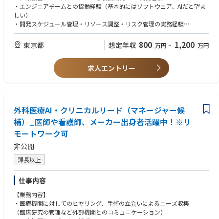
■ 業務内容
・エンジニアチームとの協働経験（基本的にはソフトウェア、AIだと望ま
・AIアルゴリズム・モデル開発・製品開発における開発スケジュール・マ
しい）
イルストーンの策定と管理
・開発スケジュール管理・リソース調整・リスク管理の実務経験
・エンジニアチーム・研究開発チーム・品質保証・薬事担当との横断的な
・品質保証・薬事プロセスの基礎知識
進捗調整
800
1,200
東京都
想定年収
万円
~
万円
・開発リスクの早期発見、課題の構造化・優先順位付け・解決推進
【歓迎スキル】
・製品開発における薬事規制（医療機器承認・QMS等）対応の工程管理サ
・多職種（研究者・エンジニア・品質・薬事・経営）との円滑なコミュニ
ポート
求人エントリー
ケーション能力
・開発ロードマップの維持・更新、上位マネジメントへの進捗報告・ドキ
・医療機器承認（QMS省令・ISO 13485・IEC 62304等）対応の実務経験
ュメント整備
・AIソフトウェア・アルゴリズム開発プロジェクトへの関与経験
・外部パートナー・受託先との仕様調整・スケジュール折衝
・プログラム単体医療機器（SaMD）の開発・薬事申請プロセスへの理解
・品質管理プロセス（設計管理・リスクマネジメント等）の整備・運用へ
・アジャイル・スクラム等の開発手法の実務経験
外科医療AI・クリニカルリード（マネージャー候
の関与
・英語による基本的なコミュニケーション能力
補）_医師や看護師、メーカー出身者活躍中！※リ
・PMP・PMPro等のプロジェクトマネジメント資格
モートワーク可
【求める人物像】
非公開
・開発現場に近い目線で、自ら動きながら課題を解決できる方
・技術・品質・薬事・ビジネス、それぞれの言語を理解し橋渡しができる
課長以上
方
・曖昧な要件や変化の多い環境でも、自律的に整理・推進できる方
仕事内容
・スタートアップ特有のスピード感・泥臭さを前向きに楽しめる方
・弊社のミッション（外科手術をAIで支援し、患者アウトカムを改善す
【業務内容】
る）に
・医療機関に対してのヒヤリング、手術の立会いによるニーズ収集
強く共感し、事業の成長とともに自分も成長したい方
（臨床研究の管理など外部機関とのコミュニケーション）