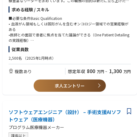
験豊富なリーダーを求めています。この職務の目的は新たに立ち上げた担
＜歓迎 / Nice to have＞
当テリトリを責任者として管理し、ブランド戦略を完遂して目標達成する
•PhD in Data Science/Engineering/Pharmaceutical science/biostatistics
求める経験 / スキル
ことを主な責務としています。また社外のステークホルダーと強固で戦略
or MD degree is desirable
的なパートナーシップを構築することが求められています。営業における
■必要な条件Basic Qualification
CompetencyとCapabilityを発揮して価値あるビジネス関係を築き、科学
• 血液がん領域もしくは固形がんを含むオンコロジー領域での営業経験が
的根拠に基づくソリューションの提供を通じて患者さんや顧客に唯一無二
【能力 / Skill-set】
ある
の価値を提供します。この職務では社内のステークホルダーと協力して部
＜必須 / Mandatory＞
•医師との面談で患者に焦点を当てた議論ができる（One Patient Detailing
門横断的に働き、オンコロジーブランドと販売戦略の達成に貢献すること
•Apply appropriate study design & analytical methods to observational
の実践経験）
が求められます。GSKは「患者さんのために高い志を持つ（Ambitious for
/ Epidemiological / pragmatic interventional studies to combine busines
•社内外において、他者との良好な協業／協力関係を構築できる
従業員数
patients）」「結果に責任を持つ（Accountable for Impact）」「正しい
s and scientific agenda
•コンプライアンス順守・Governanceマインドセットを有している
ことをする（Do the right thing）」という文化を大事にしています。これ
•Lead the interpretation of the scientific data, the translation to the appr
•大学病院及び基幹病院での成功実績および新薬採用経験を有している
2,500名
（2025年1月時点）
らの価値観を理解し体現することはGSKの更なる成長にとって非常に重要
opriate messaging and drafting manuscript of relevant scientific publicat
•優れたコミュニケーション能力、提案力、問題解決能力
なことだと考えています。
ions
•論文に興味を持ち、最新情報を自ら学ぶことができる
800
1,300
複数あり
想定年収
万円
~
万円
•Take a leadership in analyzing medical evidence gap, spotting opportu
•ビジネスニーズに応じて出張可能
Primary Responsibilities:
nities/requirements for evidence generation and integrate them into a cle
•会社方針に従ってオンコロジー製品を全ての顧客に届けるために担当テ
ar evidence plan/option in the cross-functional team
学位/資格/語学力 Education/certification/Language
求人エントリー
リトリを管理する。
•Assess scientific feasibility in using/integrating databases for the research
•大学卒業以上
•マーケティングプランを理解して担当テリトリのビジネスプランを作成
purposes
•MR認定資格
し、目標達成のために確実に実行する。
•Develop AI for making efficient way for daily work
•普通自動車運転免許証
•設定した目標の達成、及び日々の進捗管理を行う。
•Manage project in planning, execution, and assessment, and apply the t
•全ての主要なステークホルダーに対して適切に対応する。
ools/frameworks/concepts to drive the effectiveness/performance of pro
ソフトウェアエンジニア（設計） – 手術支援AIソフ
■望ましい条件 Preferred Qualification
•製品知識・スキルの習得など積極的に自己啓発を行う
ject teams
•募集勤務地における、血液癌領域もしくはオンコロジー領域における勤
トウェア（医療機器）
•活動によって再現性のある成功例は積極的にチーム内で共有する
•Solid communication and interpersonal skills to enable effective leaders
務経験およびネットワークを有している
プログラム医療機器メーカー
•会社のビジネス方針・手順・ルールなどの関連事項を常に把握し、100%
hip, coaching and collaborations
•多発性骨髄腫／骨髄繊維症での活動経験
遵守した実施を保証する。
•デジタル/オムニチャネルアプローチによる営業経験
課長以上