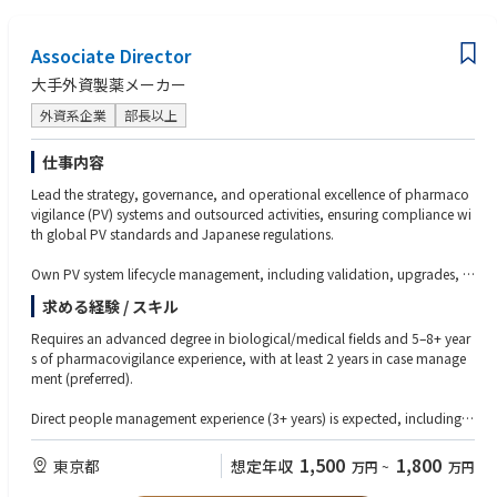
Associate Director
大手外資製薬メーカー
外資系企業
部長以上
仕事内容
Lead the strategy, governance, and operational excellence of pharmaco
vigilance (PV) systems and outsourced activities, ensuring compliance wi
th global PV standards and Japanese regulations.
Own PV system lifecycle management, including validation, upgrades, c
hange control, data integrity, inspection readiness, and technical owners
求める経験 / スキル
hip of safety data migration/transfer.
Requires an advanced degree in biological/medical fields and 5–8+ year
Manage PV vendors end-to-end—selection, onboarding, oversight, perfo
s of pharmacovigilance experience, with at least 2 years in case manage
rmance monitoring (KPIs/SLAs), escalation handling, and outsourcing b
ment (preferred).
udget/resource planning.
Direct people management experience (3+ years) is expected, including le
Drive operational excellence by optimizing PV workflows using technolo
ading and developing a PV systems/vendor management team.
gy tools (e.g., AI/automation), ensuring timely and compliant ICSR repor
1,500
1,800
東京都
想定年収
万円
~
万円
ting, and supporting audits/inspections with CAPA implementation.
Strong hands-on knowledge of PV systems (e.g., safety databases/tools)