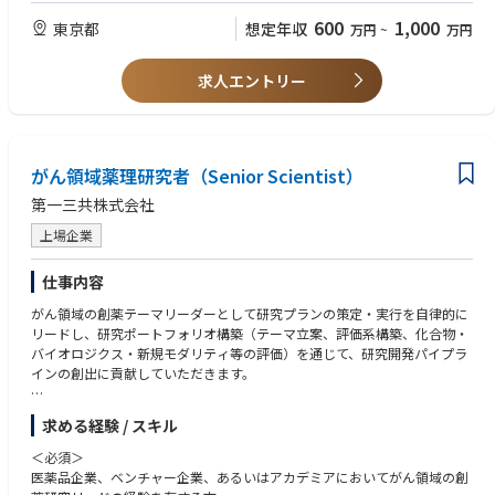
・外部組織との協業を円滑に推進した経験
600
1,000
東京都
想定年収
万円
~
万円
・国内外の外部研究者との幅広いネットワークを構築した経験
・筆頭著者の学術論文を複数有する方
・英語中級以上
求人エントリー
・博士号取得者
がん領域薬理研究者（Senior Scientist）
第一三共株式会社
上場企業
仕事内容
がん領域の創薬テーマリーダーとして研究プランの策定・実行を自律的に
リードし、研究ポートフォリオ構築（テーマ立案、評価系構築、化合物・
バイオロジクス・新規モダリティ等の評価）を通じて、研究開発パイプラ
インの創出に貢献していただきます。
<入社後のキャリアパス＞
求める経験 / スキル
・がん領域のテーマ立案・創薬研究テーマリーダー
・がん領域での共同研究やグローバルプロジェクトリーダー
＜必須＞
・RIへの出向による海外勤務経験
医薬品企業、ベンチャー企業、あるいはアカデミアにおいてがん領域の創