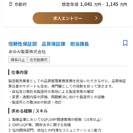
1,041
1,145
京都府
想定年収
万円
~
万円
【学歴】
4年制理系大学卒以上
求人エントリー
【資格】
不問（BioS合格者はベター）
【転職回数】
信頼性保証部 品質保証課 担当課長
不問
あゆみ製薬株式会社
【経験企業(業種、規模等）】
製薬企業、CRO（開発担当の経験、グローバル経験はベター）、アカデミ
課長以上
在宅勤務可
ア
仕事内容
製造販売業者としての品質管理業務実務を担当いただきながら、品質保証
責任者のサポートも含め、専門職としての役割を担って頂きます。
・自社及び委託先製造所の実地による製造実態の確認
・変更・逸脱内容の評価、問題解決に向けた製造所との協働
・製造所との取決めの制定・改訂
・品質情報の処理、品質改善への取り組み
求める経験 / スキル
・SOP、品質標準書の作成・改訂
・市場への出荷管理
1. 製薬企業においてGQP,GMP関連業務の経験（10年以上）
・薬事部門等社内関連部門との連携
2. GMP,GQP等、関係法令に関する知識
3. 社内関係部門、他社との円滑なコミュニケーション能力