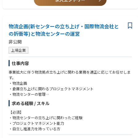
・バイオ素材またはバイオシミラーに関する業務経験
・ 何に対しても「それなら、こうすればできます」と言える方
・製薬企業、バイオ製薬企業における事業開発経験
・CDMOにおける事業開発の経験
・CMC開発、分析開発、製造技術、技術移管の経験
物流企画(新センターの立ち上げ・国際物流会社と
・GMP、ICHガイダンス、薬事関連に関する知識
の折衝等)と物流センターの運営
・海外企業とのアライアンス・共同プロジェクト経験
・プロジェクトマネジメントの観点経験
非公開
・ビジネスレベルの英語力
上場企業
仕事内容
事業拡大に伴う物流拠点立ち上げに関わる業務を適正に応じてお任せしま
す。
・物流企画
・倉庫立ち上げに関わるプロジェクトマネジメント
・物流センターの管理
・建物、設備の設計提案
求める経験 / スキル
【必須】
・物流センターの立ち上げに関わったご経験
・プロジェクトマネジメント能力
・自立し推進力を持っている方