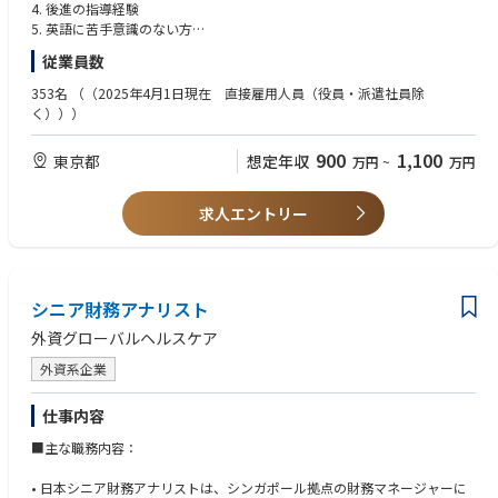
4. 後進の指導経験
5. 英語に苦手意識のない方
6. 薬剤師資格（尚可）
従業員数
353名
（（2025年4月1日現在 直接雇用人員（役員・派遣社員除
く）））
900
1,100
東京都
想定年収
万円
~
万円
求人エントリー
シニア財務アナリスト
外資グローバルヘルスケア
外資系企業
仕事内容
■主な職務内容：
• 日本シニア財務アナリストは、シンガポール拠点の財務マネージャーに