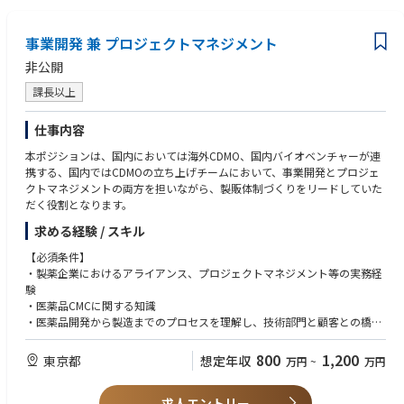
【業務内容】
・ 関連論文や技術情報を読み解き、研究開発へ反映できる力
・ 画像認識、動画理解、VLM、LLM などの最新技術動向を調査し、自社プ
事業開発 兼 プロジェクトマネジメント
ロダクトへの適用可能性を評価・検証すること
【歓迎スキル】
・ 外科内視鏡画像・動画データを活用した AI モデルの研究開発
・ 医療画像、内視鏡画像、外科領域の動画解析に関する研究開発経験
非公開
・ 仮説立案、実験設計、評価指標設計、エラー分析を通じたモデル性能の
・ VLM、LLM、マルチモーダルモデルの開発経験
継続的な改善
課長以上
・ モデルの縮約と最適化の開発経験
・ 臨床価値の高いデータを最大限に活かすための、関連部署との連携
・ CUDA、GPGPU、分散学習、推論高速化、メモリ最適化等の経験
・ 新規データセットの設計・作成における、学習結果のフィードバックお
・ コンピュータサイエンス、機械学習、関連分野における修士号・博士
仕事内容
よびデータ解析
号、またはそれに準ずる研究経験
本ポジションは、国内においては海外CDMO、国内バイオベンチャーが連
・ 研究開発を加速するためのデータ分析、評価ツール、可視化ツール等の
・ 論文執筆、学会発表、特許出願の経験
携する、国内ではCDMOの立ち上げチームにおいて、事業開発とプロジェ
開発
・ Linux、Git、Docker、MLOps等の開発基盤に関する知識・実務経験
クトマネジメントの両方を担いながら、製販体制づくりをリードしていた
・ 研究成果の発表、論文化、特許化等の推進
・ 他部署との連携や、組織を巻き込んだ研究開発の推進経験
だく役割となります。
・ ソフトウェアエンジニアや関連部署と協業し、研究成果を製品開発へ橋
・ 研究成果を製品開発へ展開した経験
渡しすること
求める経験 / スキル
【求める人物像】
【必須条件】
・ AI を用いた画像解析・動画解析に深い関心と経験を持ち、当社プロダク
・製薬企業におけるアライアンス、プロジェクトマネジメント等の実務経
トの発展に情熱を持って取り組める方
験
・ 最新技術への好奇心を持ち、それを事業価値や製品価値につなげて考え
・医薬品CMCに関する知識
られる方
・医薬品開発から製造までのプロセスを理解し、技術部門と顧客との橋渡
・ 仮説立案から実験、分析、改善までを主体的に進められる方
しができること
・ 曖昧な課題を構造化し、周囲を巻き込みながら前に進められる方
・ステークホルダーとの折衝・契約交渉・プレゼンテーション経験
・ 臨床価値と技術的妥当性の両方を意識して研究開発を進められる方
800
1,200
東京都
想定年収
万円
~
万円
・社内外の多様な関係者を巻き込みながらプロジェクトを推進した経験
・ チームの一員として、関係者と連携しながら開発実務を推進できる方
・ チームビルディングやナレッジ共有を通じて、組織全体の研究開発力向
求人エントリー
【歓迎条件】
上に貢献できる方