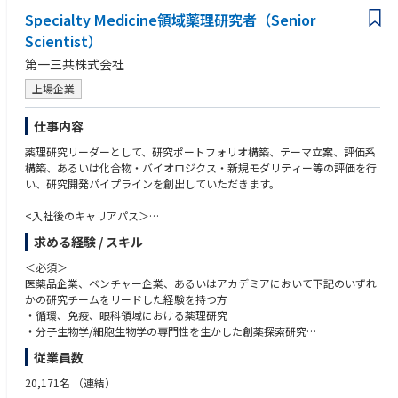
Specialty Medicine領域薬理研究者（Senior
Scientist）
第一三共株式会社
上場企業
仕事内容
薬理研究リーダーとして、研究ポートフォリオ構築、テーマ立案、評価系
構築、あるいは化合物・バイオロジクス・新規モダリティー等の評価を行
い、研究開発パイプラインを創出していただきます。
<入社後のキャリアパス＞
●スペシャルティ領域のテーマ立案・創薬研究チームリーダー
求める経験 / スキル
●グループ長補佐
＜必須＞
医薬品企業、ベンチャー企業、あるいはアカデミアにおいて下記のいずれ
かの研究チームをリードした経験を持つ方
・循環、免疫、眼科領域における薬理研究
・分子生物学/細胞生物学の専門性を生かした創薬探索研究
・データサイエンスを活用した創薬研究
従業員数
・修士号取得者
20,171名
（連結）
＜尚可＞