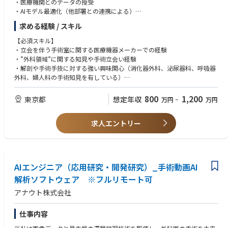
・医療機関とのデータの授受
・AIモデル最適化（他部署との連携による）
・社内エンジニアの対応（製品開発連携）
求める経験 / スキル
・メンバーのマネジメントや開発スケジュールの調整
【必須スキル】
【業務の魅力】
・立会を伴う手術室に関する医療機器メーカーでの経験
・社会的インパクト：AIの「知能」となり、世界中の手術の安全性を高め
・”外科領域”に関する知見や手術立会い経験
るプロダクトへと昇華されます！
・解剖や手術手技に対する強い興味関心（消化器外科、泌尿器科、呼吸器
・「現場のプロ」としてのキャリア：臨床知見をテクノロジーに変換する
外科、婦人科の手術知見を有している）
「コアメンバー」として活躍できます。
・医学的知見のさらなる深化：一流の外科医と術式や解剖について深く議
【歓迎スキル】
800
1,200
東京都
想定年収
万円
~
万円
論するため、現場にいた頃よりも専門知識がアップデートされます。
・AIなど先端技術への興味関心（データマネジメント経験）
・ビジネススキル：医師との折衝やエンジニアへの要件定義を通じ、どこ
・数名のマネジメント経験
でも通用する高度なディレクション能力が身につきます。
求人エントリー
・他部署との連携活動
・柔軟で安定した働き方：リモートワーク活用・土日祝休みなど、最先端
・英語（中級コミュニケーション）
医療に携わりながら、私生活も大切にできる環境です。
【求める人物像】
・高いホスピタリティと臨機応変な対応力を併せ持つ方
AIエンジニア（応用研究・開発研究）_手術動画AI
・社内外問わず円滑なコミュニケーションを取れる方
解析ソフトウェア ※フルリモート可
・スタートアップ環境で幅広い業務を前向きに遂行できる方
・弊社事業に関心があり、成長に寄り添える方
アナウト株式会社
仕事内容