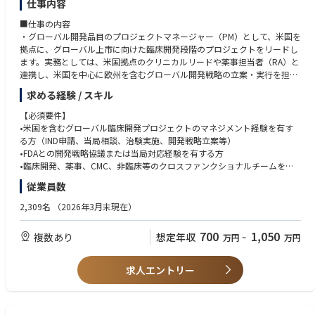
仕事内容
望ましい条件：
• 自律的かつ正確に業務を遂行できる能力
■仕事の内容
• 優れた財務分析スキル
・グローバル開発品目のプロジェクトマネージャー（PM）として、米国を
• ビジネスレベルの英語力（TOEIC 800点以上）、ビジネスレベルの日本
拠点に、グローバル上市に向けた臨床開発段階のプロジェクトをリードし
語力。非日本語圏の聴衆に対して英語で自信を持ってプレゼンテーション
ます。実務としては、米国拠点のクリニカルリードや薬事担当者（RA）と
できること。
連携し、米国を中心に欧州を含むグローバル開発戦略の立案・実行を担い
ます。
求める経験 / スキル
・グローバル臨床開発の促進や米国FDAおよび欧州EMA当局対応をマネジ
メントします。
【必須要件】
・本社（京都）側のPMと密接に連携し、製品価値最大化に向けたTarget P
•米国を含むグローバル臨床開発プロジェクトのマネジメント経験を有す
roduct Profile（TPP）の策定、開発戦略の立案および社内意思決定を支援
る方（IND申請、当局相談、治験実施、開発戦略立案等）
します。
•FDAとの開発戦略協議または当局対応経験を有する方
•臨床開発、薬事、CMC、非臨床等のクロスファンクショナルチームをリ
ードし、開発戦略の立案・推進を主導した経験を有する方
従業員数
•英語による会議運営、交渉、プレゼンテーションが可能な方
2,309名
（2026年3月末現在）
【歓迎要件】
•米国または欧州での勤務経験
700
1,050
複数あり
想定年収
万円
~
万円
•EMAとの開発戦略協議または当局対応経験
•希少疾患・オーファンドラッグ領域の開発経験
•PMP等のプロジェクトマネジメント関連資格
求人エントリー
■学歴
・理系修士以上（博士歓迎）