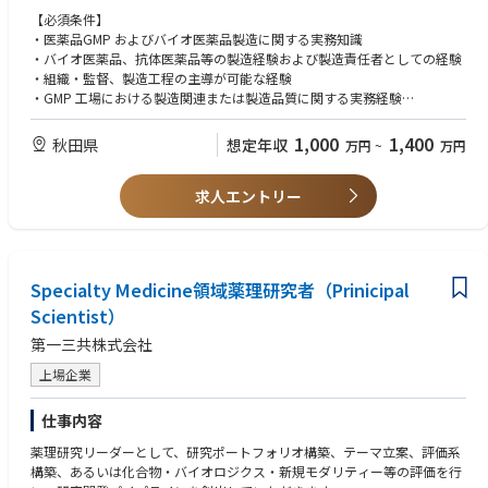
【必須条件】
・医薬品GMP およびバイオ医薬品製造に関する実務知識
・バイオ医薬品、抗体医薬品等の製造経験および製造責任者としての経験
・組織・監督、製造工程の主導が可能な経験
・GMP 工場における製造関連または製造品質に関する実務経験
・製造設備・機器、製造プロセス、製造文書、バリデーションに関する基
本的な理解
1,000
1,400
秋田県
想定年収
万円
~
万円
・複数の社外関係者（設計会社、施工会社、設備ベンダー、コンサルタン
ト、技術供与等）との調整・折衝が可能な経験
求人エントリー
・製造部門または製造関連チームにおけるピープルマネジメント経験
・現場で発生する課題を整理し、関係者を巻き込みがが解決に導く能力
【歓迎条件】
・新工場、新製造ライン、または新規設備立上げの経験
Specialty Medicine領域薬理研究者（Prinicipal
・技術移管、プロセスパラメータ設計、洗浄バリデーション、CSV 等に関
Scientist）
する知識または実務経験
・PMDA、FDA などの他国規制当局により GMP 案査における製造現場対応
第一三共株式会社
の経験
・製造データ管理、電子記録、MES 等の製造関連システムに関する知識
上場企業
・英語による技術文書の読解、海外技術パートナーとのコミュニケーショ
ン経験
仕事内容
・海外パートナーとの製造・技術移管プロジェクト経験
薬理研究リーダーとして、研究ポートフォリオ構築、テーマ立案、評価系
構築、あるいは化合物・バイオロジクス・新規モダリティー等の評価を行