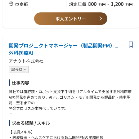
800
1,200
東京都
想定年収
万円
~
万円
求人エントリー
開発プロジェクトマネージャー（製品開発PM）_
外科医療AI
アナウト株式会社
課長以上
仕事内容
弊社では腹腔鏡・ロボット支援下手術をリアルタイムで支援する外科医療
AIの開発を進めており、AIアルゴリズム・モデル開発から製品化・薬事承
認に至るまでの
開発プロセスが本格化しています。
開発規模の拡大にともない、エンジニアチームを中心にスケジュール・リ
求める経験 / スキル
ソース・品質・薬事対応を一気通貫で推進できる開発PMの必要性が高ま
っており、今回の募集に至りました。
【必須スキル】
・医療機器・ヘルスケアにおける製品開発PMの実務経験