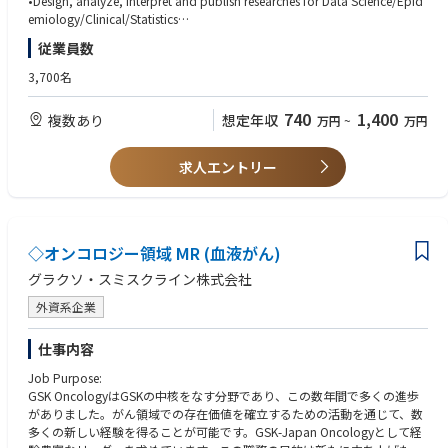
•Design, analyze, interpret and publish researches for Data Science/Epid
ing Market/R&D analysis
emiology/Clinical/Statistics
•Assess study design/target population/data source/data handling/anal
•Manage, and/or lead group of members who are responsible for condu
従業員数
ytical method and give clear inputs from an epidemiological point of vie
cting clinical/epidemiologic research, analysis of data, reading of the da
w
ta for efficacy, safety, clinical effectiveness and epidemiological assessm
3,700名
•Oversee venders and manage timeline, quality of outputs, resource, & c
ents (acceptable even if the leadership is primarily focused on the scientifi
ost of their responsible researches
c features)
740
1,400
複数あり
想定年収
万円
~
万円
•Survey & assess the necessary information for database and recommen
•Make manuscript for their own specialized topics
d database that fits for research/analytical purpose
•Develop AI use fit for purpose
＜歓迎 / Nice to have＞
求人エントリー
•Implement AI (including Generative AI) to their work process not only for
•Reviewing, assessing and using Real-World Data for research purposes t
simplifying DS regular tasks but also for advancing them
o address clinical/research questions
•Support for PARCS led by Pharmacovigilance department
•Networking, integrating and using EMR(electronic medical records)/EHR
(electronic health record) data for clinical /epidemiological research
◇オンコロジー領域 MR (血液がん)
•Using/applying bioinformatic methodologies to analyze medical data/
database/scientific research
グラクソ・スミスクライン株式会社
外資系企業
【資格 / License】
＜必須 / Mandatory＞
仕事内容
•Master’s degree in public health or equivalent (individuals holding Data
Job Purpose:
Science/Engineering/Pharmaceutical science/biostatistics degree are acc
GSK OncologyはGSKの中核をなす分野であり、この数年間で多くの進歩
eptable, but should have had the sufficient experience specialized in clini
がありました。がん領域での存在価値を確立するための活動を通じて、数
cal development/epidemiological research)
多くの新しい経験を得ることが可能です。GSK-Japan Oncologyとして経