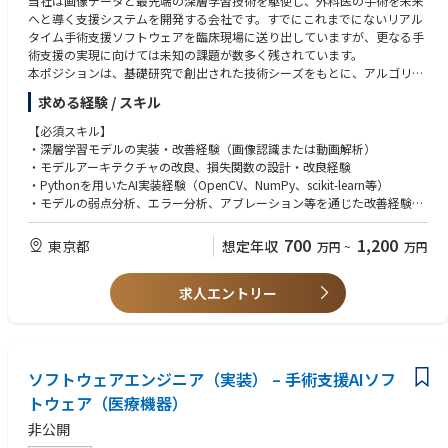
当社は画像データと最先端の深層学習技術を駆使し、外科医の手術を未来
へと導く支援システムを開発する会社です。すでにこれまでにないリアル
タイム手術支援ソフトウェアを臨床現場に送り出していますが、更なる手
術支援の実現に向けては未知の課題が数多く残されています。
本ポジションは、基礎研究で創出された技術シーズをもとに、アルゴリズ
ム開発・モデル改良（応用研究）およびモデルのハイパーパラメータチュ
求める経験 / スキル
ーニング・学習/評価/推論・横展開（開発研究）を担うAIエンジニアで
す。外科医からのフィードバックを直接得られる環境で、臨床価値の高い
【必須スキル】
AIモデルを実装・改善していただきます。
・深層学習モデルの実装・改善経験（画像認識または動画解析）
・モデルアーキテクチャの改良、損失関数の設計・改良経験
【業務内容】
・Pythonを用いたAI実装経験（OpenCV、NumPy、scikit-learn等）
・画像認識、動画理解等の要素技術を外科内視鏡データへ適用するための
・モデルの弱点分析、エラー分析、アブレーション等を通じた改善経験
モデルアーキテクチャ・損失関数の改良
・機械学習・深層学習に関する基礎理論の理解
・前処理・後処理・推論パイプラインの改善
700
1,200
東京都
想定年収
万円
~
万円
・モデルのハイパーパラメータチューニング、学習/評価/推論の実施
【歓迎スキル】
・海外展開を含む横展開に向けたアルゴリズム・モデルの改修
・医療画像、内視鏡画像、外科領域の動画解析に関する開発経験
・仮説立案、実験設計、評価指標設計、エラー分析を通じたモデル性能の
求人エントリー
・VLM、LLM、マルチモーダルモデルの開発経験
継続的改善
・CUDA、GPGPU、分散学習、推論高速化、メモリ最適化等の経験
・臨床価値の高いデータを活かすための関連部署（医師含む）との連携、
・Linux、Git、Docker、MLOps等の開発基盤に関する知識・実務経験
データセット設計へのフィードバック
・他部署（ソフトウェアエンジニア、医師等）との連携経験
ソフトウェアエンジニア（実装） – 手術支援AIソフ
【求める人物像】
トウェア（医療機器）
・研究のみでなく実装まで意識し、自ら手を動かしてモデル開発を進めら
れる方
非公開
・チームの一員として関係者（社内他部署、英語を含む海外含む）と連携