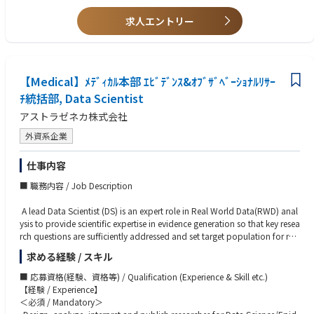
・修士卒以上の学位
・海外赴任経験
求人エントリー
【Medical】ﾒﾃﾞｨｶﾙ本部 ｴﾋﾞﾃﾞﾝｽ&ｵﾌﾞｻﾞﾍﾞｰｼｮﾅﾙﾘｻｰ
ﾁ統括部, Data Scientist
アストラゼネカ株式会社
外資系企業
仕事内容
■ 職務内容 / Job Description
A lead Data Scientist (DS) is an expert role in Real World Data(RWD) anal
ysis to provide scientific expertise in evidence generation so that key resea
rch questions are sufficiently addressed and set target population for res
earch. And all researches/analyses are planned and delivered in a way th
求める経験 / スキル
at represent cutting-edge science, methodologies, technologies, process
es, and solutions in the Pharm industry. Lead Data Scientist reports to dir
■ 応募資格(経験、資格等) / Qualification (Experience & Skill etc.)
ector of Data Science, Medical.
【経験 / Experience】
＜必須 / Mandatory＞
•Lead/co-lead observational/database research and data analysis includ