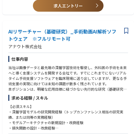
and vendor management capabilities are essential.
Provide leadership for a team of system and vendor management profes
求人エントリー
sionals, mentor and develop talent, and collaborate cross-functionally
Must have in-depth understanding of PV regulations and guidelines (e.g.,
with global PV, IT, QA, and external partners.
GVP/GCP, ICH guidance, national pharmaceutical and medical device re
gulations) plus experience supporting regulatory inspections and internal
audits.
AIリサーチャー（基礎研究）_手術動画AI解析ソフ
トウェア ※フルリモート可
Needs highly effective communication skills in Japanese (written/oral/int
erpersonal) and Business-level English, with proven ability to think strate
アナウト株式会社
gically, lead change, and build teams; preferred experience includes glo
bal/matrix work, system transformation projects, digital/automation to
仕事内容
ols, vendor transition, and ICSR management.
当社は画像データと最先端の深層学習技術を駆使し、外科医の手術を未来
へと導く支援システムを開発する会社です。すでにこれまでにないリアル
タイム手術支援ソフトウェアを臨床現場に送り出していますが、更なる手
術支援の実現に向けては未知の課題が数多く残されています。
本ポジションは、明確な応用目標に紐づかない先行的な研究（基礎研究）
を担い、画像認識・動画理解・VLM・LLMなどの最先端技術動向を調査
求める経験 / スキル
し、自社プロダクトの次世代技術シーズを創出していただくAIリサーチャ
ーです。研究成果は応用研究・開発研究チームおよびソフトウェアエンジ
【必須スキル】
ニアチームへ橋渡しし、製品開発につなげていきます。
・深層学習モデルの研究開発経験（トップカンファレンス相当の研究実
績、または同等の実務経験）
【業務内容】
・モデルアーキテクチャの新規設計・改良経験
・画像認識、動画理解、VLM、LLMなどの最新技術動向調査、将来プロダ
・損失関数の設計・改良経験
クトへの適用可能性の評価・検証
・Pythonを用いたAI実装経験（OpenCV、NumPy、scikit-learn等）