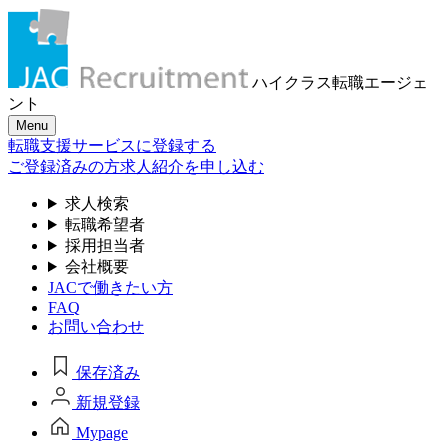
ハイクラス転職
エージェ
ント
Menu
転職支援サービスに登録する
ご登録済みの方
求人紹介を申し込む
求人検索
転職希望者
採用担当者
会社概要
JACで働きたい方
FAQ
お問い合わせ
保存済み
新規登録
Mypage