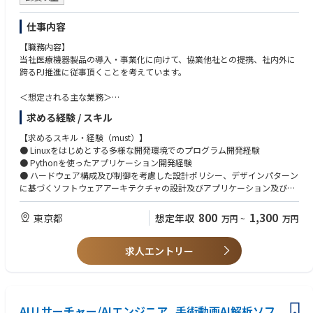
＜歓迎 / Nice to have＞
•Develop prompt of AI to get accurate answers
仕事内容
•Apply health technology assessments to make clear drug characteristics
【職務内容】
【語学 / Language】
当社医療機器製品の導入・事業化に向けて、協業他社との提携、社内外に
＜必須 / Mandatory＞
跨るPJ推進に従事頂くことを考えています。
日本語 Japanese：
• Read/write scientific documents including data speculation in Japanes
＜想定される主な業務＞
e
外科医療における人工知能を活用した手術動画の解析ソフトウェアの設
• Communicate/discuss IT/bioinformatics topics with the key stakeholder
求める経験 / スキル
計、実装、評価を担当いただきます。
s and experts in Japanese practically
● 日本向け医療機器ソフトウェア製品の機能拡張(メジャーアップデート)
【求めるスキル・経験（must）】
● 海外向け医療機器ソフトウェアの横展開、各市場に応じた改修
● Linuxをはじめとする多様な開発環境でのプログラム開発経験
英語 English：
● 医療機器メーカープロダクトと当社製品とのインテグレーション
● Pythonを使ったアプリケーション開発経験
Read/write scientific documents including data speculation in English
( ソフトウェアレイヤ及びハードウェアレイヤで設計が必要）
● ハードウェア構成及び制御を考慮した設計ポリシー、デザインパターン
• Communicate, and discuss IT/bioinformatics topics with the key stakeh
に基づくソフトウェアアーキテクチャの設計及びアプリケーション及びミ
olders and experts in English practically
【魅力】
ドルウェア設計
• Make a English presentation leading and facilitating research discussio
・プログラム医療機器（SaMD）の取り扱いを前提とした業務の知見、実
800
1,300
東京都
ns in the global meetings
想定年収
万円
~
万円
務経験が得ることが出来ます。
【望ましいスキル・経験(want)】
・国内、海外にて様々なPJが進行しており、中心的役割を担っていただき
● 設計能力
【その他 / Others】
ます。
求人エントリー
○ 映像処理系デバイスのハードウェア構成及び制御をふまえたシステムレ
＜必須 / Mandatory＞
ベル
• Make training plan about applications
の設計経験（ハードウェアシステムレベルの設計経験はなお歓迎）
• Harmonize process with global
○ ゼロベースでのアプリケーションモジュールの設計・実装経験
• Communicate with external experts to search for suitable computer env
● 実装能力
ironment in AZ KK
AIリサーチャー/AIエンジニア_手術動画AI解析ソフ