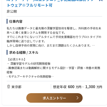
○ 共通：Python実装経験、映像処理実装経験
• Learn new methodology and knowledge with respect to machine learni
トウェア※フルリモート可
○ 他言語：C++実装経験（Modern C++実装経験があるとなお歓迎）
ng and neural network
○ GUI系：Kivy・Qt(PyQt) 等GUIフレームワークによるGUI実装経験、Ope
非公開
nCV・OpenGLによる描画処理実装経験
○ 映像系：キャプチャボード- GPU周りのドライバ実装経験、映像処理の
仕事内容
チューニング経験
私たちは画像データと最先端の深層学習技術を駆使し、外科医の手術を未
【求める人物像】
来へと導く支援システムを開発する会社です。
● チームの一員として関係者と連携して開発実務を進められる方
すでにこれまでにないリアルタイムで手術支援機器を行うプロトタイプの
● チームビルディングに貢献できる方
臨床現場に送り出しています。
しかし自律手術の実現に向け、まだまだ課題はたくさんあります。
そこで、私たちは未知の挑戦に取り組み、持てる技術全てを注ぎ込んだ製
求める経験 / スキル
品をこれからも創り出していきます。
そのストーリーに共感し、未知なる領域への興奮を感じるエンジニアの
【必須スキル】
方々、ぜひお力を貸してください。
・ 深層学習モデルの研究開発経験
- 画像認識または動画解析に関するモデル設計・学習・評価・改善の実務
【弊社の魅力】
経験
・革新的な医療機器であり、世界初のプロダクトです。
- モデルアーキテクチャの改良経験
・すでに高い精度を達成しており、国際学会など含め多くの学術報告が可
- 損失関数の設計および改良経験
能です。
- 前処理・後処理・推論パイプラインの改善経験
600
1,300
東京都
想定年収
万円
~
万円
・社内に外科医がいるためフィードバックを受けやすい環境です。共同研
・ モデルの弱点分析、エラー分析、アブレーション等を通じた改善経験
究機関も日本中にあり、多くのフィードバックが得られます。
・ Python を用いた AI 実装経験
・フルリモートやハイブリッドでの働き方については柔軟に活躍いただけ
求人エントリー
- OpenCV、NumPy、scikit-learn等の関連ライブラリに関する知識・利用
ます。
経験
・ 機械学習・深層学習に関する基礎理論への理解