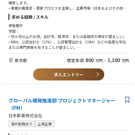
報告します。
• 事業計画策定・更新プロセスを主導し、主要市場（日本およびその他の
アジア太平洋市場）における詳細なボトムアップ計画策定を調整します。
求める経験 / スキル
• 事業計画サイクル・更新、予測、実績報告に関する地域FP&Aプロセスへ
の提出を支援します。
資格要件
• デリバリー部門が所有する財務指標に関する定期報告と解説を作成す
学歴：
る。
• 学士号以上が必須。会計学、経済学、または金融学の専攻が望ましい。
• グローバルサービス部門の会計機能と連携し、決算業務を主導または支
• MBA、公認会計士（CPA）、公認管理会計士（CMA）などの高度な学位
援する。これには、見越額の推定・検証、固定資産取引、社内間取引の処
または専門資格を有することが望ましい。
理が含まれる。
• 財務、会計プロセス、または関連業務における最低5年の実務経験が必
• 月次業績・計画資料を作成し、マネージャーが経営陣レビュー向けに枠
要。
800
1,100
東京都
想定年収
万円
~
万円
組みを構築できるよう一次コメントを追加する
• PowerPointなどの一般的なMicrosoft Officeアプリケーションの習熟度、
• ビジネスパートナーに洞察を与え意思決定を促進するリスクと機会を強
および高度なExcelスキル（ピボットテーブル、数式、各種検索関数）が必
調する
求人エントリー
要。
• シナリオ分析やコストベンチマーク調査など、アドホックなレポート作
成と業績分析を実施する
経験とスキル：
• デリバー部門内におけるコンプライアンスと会計方針の徹底的な理解を
必須：
支援する
• ビジネス組織と財務の両分野において、複数レベルにわたる信頼できる
グローバル開発推進部 プロジェクトマネージャー
• 担当領域におけるFP&Aプロセス変更を主導または支援する
パートナーシップを構築できる能力、優れた対人スキルおよびプレゼンテ
（PM）
ーション能力
• マトリクス組織構造下で業務を遂行するための強力な計画立案能力と優
日本新薬株式会社
先順位付け能力
• アジア太平洋市場における柔軟かつダイナミックな環境で働くための高
海外勤務あり
上場企業
い学習適応力と意欲