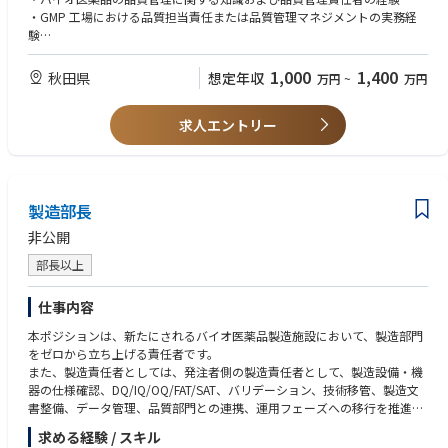
・GMP 工場における品質担当責任または品質管理マネジメントの実務経
験
・試験設備・機器、試薬等、試験記録、試験結果、データインテグリティ
に関する基本的な理解
1,000
1,400
秋田県
想定年収
万円
~
万円
・複数の社外関係者（設計会社、施工会社、設備ベンダー、コンサルタン
ト、外部試験機関、技術供与等）との調整・折衝経験
求人エントリー
・品質管理部門または試験関連チームにおけるピープルマネジメント経験
・環境で発生する課題を整理し、関係者を巻き込みながら解決に導く能力
【歓迎条件】
・バイオ医薬品、抗体医薬品、バイオシミラー等の品質管理経験
製造部長
・新工場、新試運転室、または新規試験設備立上げの経験
・試験法移管、分析法バリデーション、分析技術レポリケーションの経験
非公開
・PMDA、FDA などの他国規制当局による GMP に関する試験対応の経験
部長以上
・理化学試験、生化学試験、微生物試験、無菌試験、エンドトキシン試
験、環境モニタリング等に関する知見または実務経験
・外部委託試験機関の選定、管理、監査経験
仕事内容
・LIMS、電子記録、試験データ管理、CSV、データインテグリティに関す
本ポジションは、新たにされるバイオ医薬品製造施設において、製造部門
る知識または実務経験
をゼロから立ち上げる責任者です。
・英語による技術文書・品質文書の読解、海外技術パートナーとのコミュ
また、製造責任者としては、発注者側の製造責任者として、製造設備・機
ニケーション経験
器の仕様確認、DQ/IQ/OQ/FAT/SAT、バリデーション、技術移管、製造文
・海外パートナーとの品質管理・技術移管プロジェクト経験
書整備、データ管理、品質部門との連携、運用フェーズへの移行を推進し
ていく役割です。
求める経験 / スキル