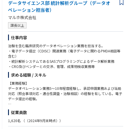
データサイエンス部 統計解析グループ（データオ
チューニング経験
ペレーション担当者）
【求める人物像】
マルホ株式会社
● チームの一員として関係者と連携して開発実務を進められる方
● チームビルディングに貢献できる方
課長以上
仕事内容
治験を含む臨床研究のデータオペレーション業務を担当する。
・電子データ提出（CDISC）関連業務（電子データに関わるPMDA相談等
含む）
・統計解析システムであるSASプログラミングによるデータ解析業務
・CRO及びベンダーとの交渉、管理、成果物検収業務等
求める経験 / スキル
【業務経験】
データオペレーション業務5～10年程度経験し、承認申請業務および当局
対応（照会事項対応・適合性調査・治験相談）の経験を有している。電子
データ提出の経験。
【能力・スキル】
従業員数
治験に関連する高い専門性（計算機統計学、CDIS関連通知、科学的・倫理
的思考、文書作成能力、コミュニケーション能力、達成指向力）、語学力
1,620名
（（2024年9月末時点））
（TOEIC：600以上）