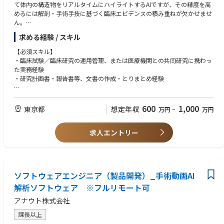
て体内の構造物をリアルタイムにハイライトするAIですが、その精度を高
めるには解剖・手術手技に基づく臨床エビデンスの積み重ねが欠かせませ
ん。
求める経験 / スキル
本ポジションでは、研究責任者・KOLと連携しながら、臨床研究計画書
（プロトコル）の策定から医療機関との調整、実施後の運用管理までを一
【必須スキル】
気通貫で担当していただきます。
・臨床試験／臨床研究の運用管理、または医療機関との共同研究に携わっ
た実務経験
【業務内容】
・研究計画書・報告書等、文書の作成・とりまとめ経験
① 臨床研究計画書（プロトコル）の策定・ブラッシュアップ（メイン業
務）
【歓迎スキル】
・研究責任者、KOLと議論しながら、研究デザイン、評価項目（エンドポ
・臨床研究計画書（プロトコル）の作成・メディカルライティングの経験
600
1,000
東京都
想定年収
万円
~
万円
イント）、症例数などを詰める
・GCP／臨床研究法、薬機法、保険収載など、規制関連の知識・実務経験
・研究計画書・報告書等のメディカルライティング
・プログラム医療機器（SaMD）や外科領域（消化器・婦人科・肝臓・呼
求人エントリー
吸器等）に関する臨床試験、臨床研究経験
② 医療機関・研究者とのコミュニケーション
・EDC・データマネジメント、モニタリング、統計解析の経験
・施設選定・調整、研究実施機関との契約・倫理審査手続き
・手術立会い経験
・手術立会い・トレーニング等
【求める人物像】
ソフトウェアエンジニア（製品開発）_手術動画AI
③ 臨床研究の運用管理
・全国出張可能な方
・実施計画・スケジュール・進捗・症例登録の管理
解析ソフトウェア ※フルリモート可
・研究責任者、KOLと対等に議論しながら計画を前に進められる方
・倫理審査委員会対応、研究関連文書（研究計画書・説明同意文書・各種
・医療機関、CROなど社外関係者と円滑に調整できる方
アナウト株式会社
手順書等）の整備・管理
・曖昧な状況でも自ら課題を整理し、自律的に推進できる方
・CROのコントロール、管理
・自分で物事を推進する意欲がある方
課長以上