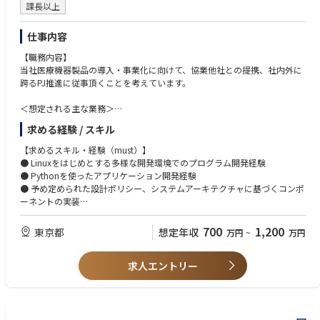
しながら開発実務を推進できる方
課長以上
・臨床価値と技術的妥当性の両方を意識して開発を進められる方
仕事内容
【職務内容】
当社医療機器製品の導入・事業化に向けて、協業他社との提携、社内外に
跨るPJ推進に従事頂くことを考えています。
＜想定される主な業務＞
外科医療における人工知能を活用した手術動画の解析ソフトウェアの設
求める経験 / スキル
計、実装、評価を担当いただきます。
● 日本向け医療機器ソフトウェア製品の機能拡張(メジャーアップデート)
【求めるスキル・経験（must）】
● 海外向け医療機器ソフトウェアの横展開、各市場に応じた改修
● Linuxをはじめとする多様な開発環境でのプログラム開発経験
● 医療機器メーカープロダクトと当社製品とのインテグレーション
● Pythonを使ったアプリケーション開発経験
( ソフトウェアレイヤ及びハードウェアレイヤで設計が必要）
● 予め定められた設計ポリシー、システムアーキテクチャに基づくコンポ
ーネントの実装
【魅力】
・プログラム医療機器（SaMD）の取り扱いを前提とした業務の知見、実
【望ましいスキル・経験(want)】
700
1,200
東京都
想定年収
万円
~
万円
務経験が得ることが出来ます。
● 実装能力
・国内、海外にて様々なPJが進行しており、中心的役割を担っていただき
○ 共通：Python実装経験、映像処理実装経験
ます。
求人エントリー
○ 他言語：C++実装経験（Modern C++実装経験があるとなお歓迎）
○ GUI系：Kivy・Qt(PyQt)によるGUI実装経験、OpenCV, OpenGLによる
映像
処理実装経験
○ 映像系：キャプチャボード- GPU周りのドライバ実装経験、映像処理の