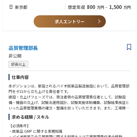
・外科内視鏡画像・動画データを活用した新規モデルアーキテクチャ・ア
・機械学習・深層学習に関する高度な理論理解、関連論文の読解力
800
1,500
東京都
想定年収
万円
~
万円
ルゴリズムの基礎研究
・仮説立案から実験設計、評価指標設計、エラー分析までを通じた独自技
【歓迎スキル】
術シーズの創出
求人エントリー
・医療画像、内視鏡画像、外科領域の動画解析に関する研究経験
・研究成果の学会発表、論文化、特許化の推進
・VLM、LLM、マルチモーダルモデルの開発経験
・応用研究・開発研究チーム、ソフトウェアエンジニアチームへの技術移
・モデルの縮約・最適化、CUDA、GPGPU、分散学習、推論高速化の経験
管・連携
・コンピュータサイエンス・機械学習分野における修士号・博士号、また
はそれに準ずる研究実績
品質管理部長
・論文執筆、学会発表、特許出願の実績
・Linux、Git、Docker、MLOps等の開発基盤知識
非公開
部長以上
【求める人物像】
・明確な答えのない課題に対しても自ら仮説を立て、自走して研究を推進
できる方
仕事内容
・最新技術への強い探究心を持ち、それを事業・製品価値につなげて考え
本ポジションは、新設されるバイオ医薬品製造施設において、品質管理部
られる方
門をゼロから立ち上げる責任者です。
・チームの一員として応用研究・開発チームと連携し、研究成果を製品開
建設・立上げフェーズでは、発注者側の品質管理責任者として、試験設
発へ橋渡しできる方
備・機器の立上げ、試験法運用設計、試験実施体制構築、試験結果検証と
・「それなら、こうすれば実現できる」と発想を形にできる方
いった品質管理業務の確立・整備を担っていただきます。また、工場稼働
後は、品質管理部門責任者として、原材料試験、工程内試験、製品試験、
求める経験 / スキル
環境モニタリング、安定性試験等を含む試験活動全般の責任を担っていた
だきます。
【必須条件】
・医薬品 GMP に関する実務知識
・バイオ医薬品の品質管理に関する知識および品質管理責任者の経験