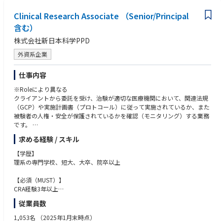
スキルアップの状況を見ながら環境法規制対応チームのリーダー、課内の
製品開発に関する知識
他チームとのローテーション、開発部門等他部門への兼務またはローテー
Clinical Research Associate （Senior/Principal
TOEIC700点程度の英語力
ションを経験してキャリアを積んで頂きます。
含む）
以降は工業会活動などの対外活動への関与や、マーケティング部門と連携
株式会社新日本科学PPD
した環境性能アピール等の企画関連業務を行って頂く可能性もあります。
外資系企業
仕事内容
※Roleにより異なる
クライアントから委託を受け、治験が適切な医療機関において、関連法規
（GCP）や実施計画書（プロトコール）に従って実施されているか、また
被験者の人権・安全が保護されているかを確認（モニタリング）する業務
です。
求める経験 / スキル
- 治験を実施する医療機関と担当医の選定
- 各施設における治験手続き業務（初回・変更・終了）全般
【学歴】
- エントリー進捗および症例スクリーニング状況の確認等の症例管理
理系の専門学校、短大、大卒、院卒以上
- 施設からのプロトコールや症例関連の問い合わせ対応、施設のEDC対応
補助（クエリ対応等）
【必須（MUST）】
- モニタリングプランに基づいたサイトマネジメントコール
CRA経験3年以上
- 治験届出内容（医師等の異動等）の確認
製薬メーカーやCROにおける企業治験の施設選定から終了手続きまでの一
従業員数
- システム関連のセットアップ
貫したモニタリング経験
- 治験スケジュールや契約内容の確認、医療機関のスタッフへの説明会の
Lead CRA経験 もしくは 後輩育成の経験がある方
1,053名
（2025年1月末時点）