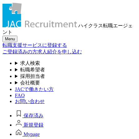
ハイクラス転職
エージェ
ント
Menu
転職支援サービスに登録する
ご登録済みの方
求人紹介を申し込む
求人検索
転職希望者
採用担当者
会社概要
JACで働きたい方
FAQ
お問い合わせ
保存済み
新規登録
Mypage