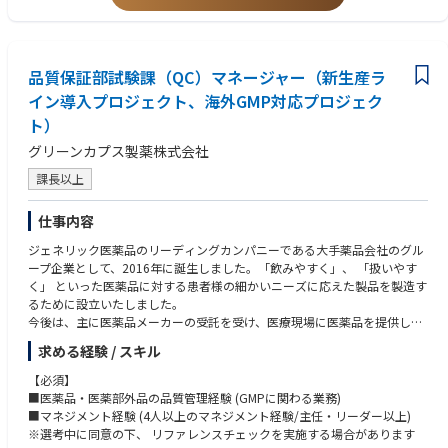
品質保証部試験課（QC）マネージャー（新生産ラ
イン導入プロジェクト、海外GMP対応プロジェク
ト）
グリーンカプス製薬株式会社
課長以上
仕事内容
ジェネリック医薬品のリーディングカンパニーである大手薬品会社のグル
ープ企業として、2016年に誕生しました。「飲みやすく」、 「扱いやす
く」 といった医薬品に対する患者様の細かいニーズに応えた製品を製造す
るために設立いたしました。
今後は、主に医薬品メーカーの受託を受け、医療現場に医薬品を提供して
いきます。
求める経験 / スキル
2020年に工場・設備を新設し、「健康経営優良法人(中小規模法人部門)」
認定を受けており、 キャリア構築と長期的に安心して働ける職場環境で
【必須】
す。
■医薬品・医薬部外品の品質管理経験 (GMPに関わる業務)
■マネジメント経験 (4人以上のマネジメント経験/主任・リーダー以上)
◆業務内容
※選考中に同意の下、 リファレンスチェックを実施する場合があります
品質保証部試験課のマネジメントや出荷する製品の品質を保証するための