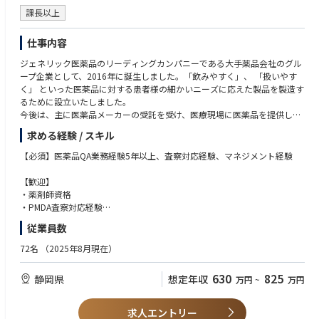
課長以上
仕事内容
ジェネリック医薬品のリーディングカンパニーである大手薬品会社のグル
ープ企業として、2016年に誕生しました。「飲みやすく」、 「扱いやす
く」 といった医薬品に対する患者様の細かいニーズに応えた製品を製造す
るために設立いたしました。
今後は、主に医薬品メーカーの受託を受け、医療現場に医薬品を提供して
いきます。
求める経験 / スキル
2020年に工場・設備を新設し、「健康経営優良法人(中小規模法人部門)」
認定を受けており、 キャリア構築と長期的に安心して働ける職場環境で
【必須】医薬品QA業務経験5年以上、査察対応経験、マネジメント経験
す。
【歓迎】
◆業務内容
・薬剤師資格
品質保証部門の責任者としてGMP品質保証業務全般およびメンバーのマネ
・PMDA査察対応経験
ジメントを担っていただきます。
・県薬務課査察対応
従業員数
・顧客監査対応
・品質保証部門の運営管理[三里1.1]
・品質システム構築経験
72名
（2025年8月現在）
・メンバー育成・評価
・品質システム改善推進
630
825
静岡県
想定年収
万円
~
万円
・GMP文化の醸成
・経営層への品質面からの提言
・査察・監査対応
求人エントリー