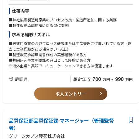
す
・プロジェクトリーダー経験
・法令・規格の知識を活かし、開発・品質・製造など幅広い部門と連携で
・業界団体や標準化機関における規格策定・改訂活動への参画経験
仕事内容
きます
・TOEIC 650点以上、または英語でのメール・資料確認に抵抗がない方
・将来的には、業界標準の策定・活用に関する活動にも関与できる可能性
■弊社製品製造用原薬のプロセス改良・製造所追加に関する業務
◆歓迎する人物像
があります
■製造販売承認申請に係るCMC業務
・誠実・謙虚に業務へ向き合い、最後までやりきる責任感のある方
・安全規格・法令対応の体制をさらに強化していくフェーズであり、業務
・課題から逃げず、主体的に考え行動できる方
求める経験 / スキル
プロセスや体制構築にも主体的に関われます
・複雑な内容を整理し、相手に合わせてわかりやすく伝えられる方
・関係者と建設的に議論しながら、合意形成を進められる方
■医薬用原薬の合成プロセス研究または生産管理に従事されている方（過
◆業界動向と自社事業の特徴
・個別最適ではなく、組織全体にとってより良い業務プロセスを考えられ
去に実務経験がある場合は5年以上）
当社は、リレー、スイッチ、センサー、コネクタ等の電子部品を通じて、
る方
■製造販売承認申請書作成の実務経験がある方
産業機器・社会インフラ・各種電子機器の安全性・信頼性を支えていま
・専門性を高めながら、チームで成果を出すことにやりがいを感じられる
■共同研究や業務委託の窓口として経験がある方
す。
方
※海外企業と英語でコミュニケーションできる方は優遇します
電子部品は顧客製品の品質・安全・安定稼働を支える重要な部品であり、
各国の安全規格・法令に適合した製品を提供し続けることが、事業継続と
◆使用する開発言語・ソフト・装置/機器等
700
990
静岡県
想定年収
万円
~
万円
顧客信頼の基盤となります。今後は、製品の安全性・法令遵守を確実に守
・Microsoft Office（Excel、PowerPoint、Word、Outlook、Teams）
るだけでなく、法令・規格の変化を早期に捉え、製品開発や事業戦略にも
・社内データベース、認証情報管理システム
活かすことで、電子部品事業の競争力向上に貢献していきます。
・認証機関・規格団体等のWebシステム
求人エントリー
・規格文書、認証書、試験レポート等の管理ツール
・必要に応じて生成AI、業務効率化ツール等
品質保証部品質保証課 マネージャー（管理監督
者）
グリーンカプス製薬株式会社