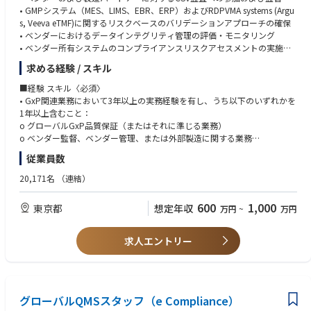
Python
• GMPシステム（MES、LIMS、EBR、ERP）およびRDPVMA systems (Argu
s, Veeva eTMF)に関するリスクベースのバリデーションアプローチの確保
＜歓迎 / Nice to have＞
• ベンダーにおけるデータインテグリティ管理の評価・モニタリング
•Develop prompt of AI to get accurate answers
• ベンダー所有システムのコンプライアンスリスクアセスメントの実施
•Apply health technology assessments to make clear drug characteristics
• ベンダーCSVガバナンスフレームワーク、SOP、テンプレートの開発・
求める経験 / スキル
維持
【語学 / Language】
• バリデーション文書の完全性およびライフサイクルコンプライアンスの
■経験 スキル〈必須〉
＜必須 / Mandatory＞
検証
• GxP関連業務において3年以上の実務経験を有し、うち以下のいずれかを
日本語 Japanese：
• CSV/DIギャップに関する調査・是正措置（CAPA）のリード
1年以上含むこと：
• Read/write scientific documents including data speculation in Japanes
• ベンダー関連業務に係る規制当局査察およびパートナー監査のサポート
o グローバルGxP品質保証（またはそれに準じる業務）
e
• 該当する場合、AI/MLバリデーションに関するSMEとしての指導
o ベンダー監督、ベンダー管理、または外部製造に関する業務
• Communicate/discuss IT/bioinformatics topics with the key stakeholder
• GMP QA、Tech Unit、DX/IT、外部パートナーとの信頼関係を積極的に構
o GMP環境における監査・査察の実施
s and experts in Japanese practically
従業員数
築し、コンプライアンスの整合性を確保
o 製造システム（MES、LIMS、EBR、ERP）のバリデーション業務
• FDA CSAガイダンスの「クリティカルシンキング」概念に基づくCSVプロ
o グローバルレベルでのCSVまたは品質関連ITシステム管理（ISPE GAMP
20,171名
（連結）
英語 English：
セスの合理化を推進し、迅速なシステム・アプリケーション実装に対する
5 第1版の深い知識、および第2版への習熟を含む）
Read/write scientific documents including data speculation in English
ビジネスニーズと時間のかかるCSV作業との間の摩擦を低減
• エンタープライズ視点を持ち、現状に対して積極的に改善を提案できる
600
1,000
東京都
• Communicate, and discuss IT/bioinformatics topics with the key stakeh
想定年収
万円
~
万円
こと
olders and experts in English practically
≪入社後のキャリアパス≫
• クロスファンクショナルかつグローバルな環境での業務経験
• Make a English presentation leading and facilitating research discussio
本ポジションを通じて、GxP規制、デジタル品質、AIバリデーションなど
• 品質マネジメントシステム、GxP規制、業界トレンドへの幅広い理解
求人エントリー
ns in the global meetings
急速に進化する領域での専門性を深めるとともに、グローバルなステーク
• コンピュータ化システムバリデーション、ITガバナンス、データインテ
ホルダー管理のスキルを磨くことができます。
グリティ、および関連規制に関する深い知識
【その他 / Others】
＜必須 / Mandatory＞
• 理系分野における学士号
• Communicate with external experts to search for suitable computer env
グローバルQMSスタッフ（e Compliance）
• グローバルチームにおいて積極的に協働し、信頼関係を築ける対人能力
ironment in AZ KK