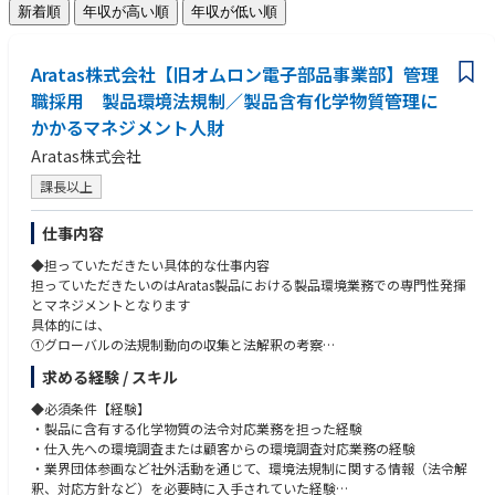
新着順
年収が高い順
年収が低い順
Aratas株式会社【旧オムロン電子部品事業部】管理
職採用 製品環境法規制／製品含有化学物質管理に
かかるマネジメント人財
Aratas株式会社
課長以上
仕事内容
◆担っていただきたい具体的な仕事内容
担っていただきたいのはAratas製品における製品環境業務での専門性発揮
とマネジメントとなります
具体的には、
①グローバルの法規制動向の収集と法解釈の考察
②自社製品への該当判断とインパクトの想定
求める経験 / スキル
③対応方針の決定と関係部門への指示（法令適用日から逆算して計画設
定）
◆必須条件【経験】
④製品への含有有無の調査実施状況の管理
・製品に含有する化学物質の法令対応業務を担った経験
⑤非含有部材への切り替え状況の管理
・仕入先への環境調査または顧客からの環境調査対応業務の経験
⑥顧客からの環境調査依頼への対応
・業界団体参画など社外活動を通じて、環境法規制に関する情報（法令解
を進め／プロジェクトマネジメントいただき、法令適用日までに完了させ
釈、対応方針など）を必要時に入手されていた経験