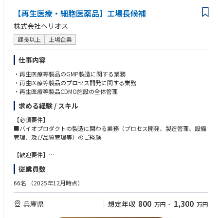
■Cross-Functional Team Leadership
●文章作成能力、パワーポイント等を用いた可視化能力
Serves as Chairperson of the Global Early Clinical Development (ECD) Tea
【再生医療・細胞医薬品】工場長候補
m and/or Medical Sub-Team (MST), depending on project stage.
株式会社ヘリオス
Responsibilities include:
課長以上
上場企業
Proposing team members together with the (Associate) Therapeutic Area
Head.
仕事内容
Representing ECD/MST on:
・Core Team
・再生医療等製品のGMP製造に関する業務
・Therapeutic Area Leadership Committee (TALC)
・再生医療等製品のプロセス開発に関する業務
・Clinical Expert Committee (CEC)
・再生医療等製品CDMO施設の全体管理
・Human Pharma Steering Committee (HPSC)
求める経験 / スキル
Additional activities:
【必須要件】
・Oversees interactions with:
■バイオプロダクトの製造に関わる業務（プロセス開発、製造管理、設備
External experts
管理、及び品質管理等）のご経験
Advisory boards
Adjudication committees
【歓迎要件】
Safety Data Monitoring Boards
■医薬品メーカーでの設備導入または設備保全のご経験
従業員数
・Reviews and approves publications related to the project in collaborat
■再生医療等製品のプロセス開発、製造、設備保全のご経験
ion with the Medical Head.
■医薬品若しくは再生医療等製品製造における製造管理者のご経験
66名
（2025年12月時点）
・Identifies studies that should be conducted.
【人物像】
800
1,300
兵庫県
想定年収
万円
~
万円
・物事を柔軟に考えられるフレキシビリティがある方
・Provides input into Medical Affairs strategic documents, including:
・開発/研究/生産部門及び外部の提携先との調整がスムーズにでき、課題