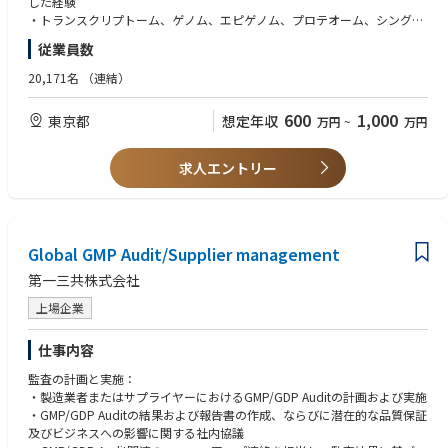
した経験
・トランスクリプトーム、ゲノム、エピゲノム、プロテオーム、シングル
セル解析などのオミクスデータを用いた研究経験
従業員数
・生物学的・薬理学的な仮説に基づいて解析計画を立案し、得られた結果
を解釈して次の実験や研究方針につなげた経験
20,171名
（連結）
・非臨床モデルとヒト疾患データを統合し、研究成果のヒトへの外挿可能
性や臨床的意義を評価する能力
600
1,000
東京都
想定年収
万円
~
万円
・薬理、疾患生物学、分子生物学、バイオインフォマティクス、計算生物
学、または関連分野における専門知識
・バイオインフォマティクス、医学、薬学、または生命科学関連分野の博
求人エントリー
士号
・海外研究者とのコミュニケーションも想定されるので英語が話せること
が望ましい
・異なる専門性を持つメンバーと連携して研究を推進できるコミュニケー
Global GMP Audit/Supplier management
ション能力
・理系博士号取得者
第一三共株式会社
＜尚可＞
上場企業
・薬理研究経験
・製薬企業またはバイオテックにて5年以上の勤務経験
仕事内容
・アカデミアにおいて、バイオインフォマティクスを用いた創薬または疾
監査の計画と実施：
患研究の経験がある。
・製造業者またはサプライヤーにおけるGMP/GDP Auditの計画および実施
・英語でコミュニケーションできる能力、英語論文執筆経験
・GMP/GDP Auditの結果および報告書の作成、ならびに潜在的な品質保証
及びビジネスへの影響に関する社内協議