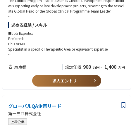
ニケーション経験
The Clinical Program Leader assumes Clinical Development responsibiliti
・海外パートナーとの品質管理・技術移管プロジェクト経験
es supporting early or late development projects, reporting to the Associ
ate Global Head or the Global Clinical Programme Team Leader.
The Clinical Program Leader has a medical leadership role for a project o
求める経験 / スキル
r a portion of a project in clinical development, usually at Start of Develo
pment through Phase I–III.
■Job Expertise
Preferred:
The Clinical Program Leader provides medical/scientific, technical, and
PhD or MD
managerial direction to plans, programs, and procedures within project
Specialist in a specific Therapeutic Area or equivalent expertise
and indication areas to effectively develop new compounds and/or opti
mize the profile of existing compounds.
■Job Impact
Responsible for the project's medical budget.
900
1,400
東京都
想定年収
万円
~
万円
The Clinical Program Leader in Experimental Medicine Japan assumes res
ponsibility for engaging External Experts (EEs) in Japan. A core element o
■Minimum Education / Degree Requirements
f this role is identifying and engaging experts with expertise in:
求人エントリー
Preferred:
・Early clinical development
・Translational science
PhD or MD
・Advanced modalities within the therapeutic area
Board certification in a specific Therapeutic Area or equivalent clinical ex
and leveraging their scientific and operational insights to inform global e
perience
グローバルQA企画リード
arly clinical development strategy.
■Required Capabilities (Skills, Experience, Competencies)
第一三共株式会社
■Accountabilities
PhD or MD preferred (specialist in a Therapeutic Area or equivalent) with s
Clinical Development Leadership
上場企業
trong clinical expertise.
Represents the specific Therapeutic Area on International Multidisciplinar
Up to 3 years of pharmaceutical industry experience preferred.