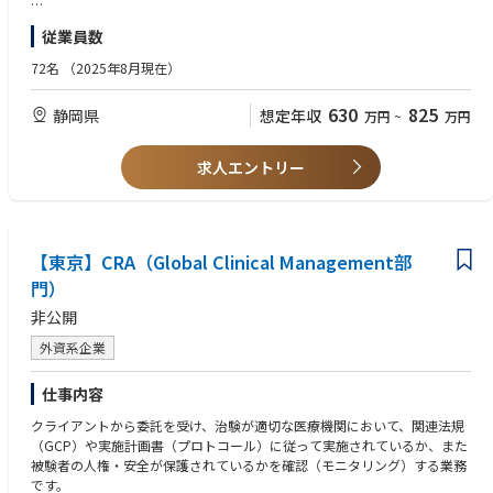
試験・分析業務
【歓迎】
従業員数
■生産計画に基づく、 品質管理業務のスケジュール管理・人員管理
■アメリカ（ＦＤＡ）、ＥＵへ医薬品輸出のための監査対応の経験
■当局や顧客などの社外対応（試験法の移管及び検討業務）
72名
（2025年8月現在）
■メンバーの育成指導（正社員7名、契約社員2名、派遣社員4名）
■その他：①〜⑤の試験結果の照査、確認、文書作成、①〜④の適合判定
630
825
静岡県
想定年収
万円
~
万円
①製剤出荷試験
②原材料資材受け入れ試験
③工場環境試験
求人エントリー
④試験移管の受け入れ洗浄法バリデーション
⑤SOP・GMP 文章の作成
⑥海外（アメリカ・EU）GMP対応の準備
【期待すること】
【東京】CRA（Global Clinical Management部
品質保証部試験課の責任者として部署の管理と育成を期待します。 生産計
門）
画に基づくスケジュール管理とメンバー指導。 その他当局などとの社外対
非公開
応などマネージャーとして組織を束ねていくことを期待します。
外資系企業
仕事内容
クライアントから委託を受け、治験が適切な医療機関において、関連法規
（GCP）や実施計画書（プロトコール）に従って実施されているか、また
被験者の人権・安全が保護されているかを確認（モニタリング）する業務
です。