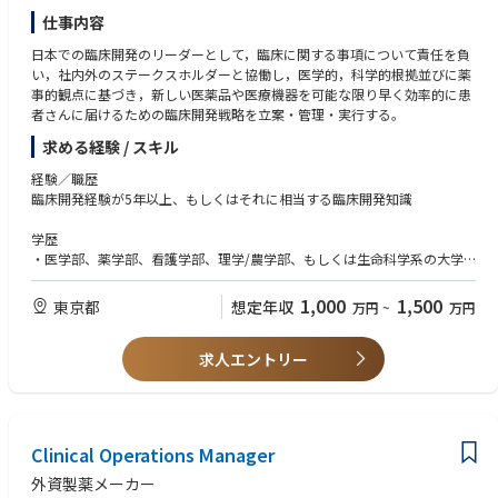
ols, vendor transition, and ICSR management.
仕事内容
日本での臨床開発のリーダーとして，臨床に関する事項について責任を負
い，社内外のステークスホルダーと協働し，医学的，科学的根拠並びに薬
事的観点に基づき，新しい医薬品や医療機器を可能な限り早く効率的に患
者さんに届けるための臨床開発戦略を立案・管理・実行する。
求める経験 / スキル
経験／職歴
臨床開発経験が5年以上、もしくはそれに相当する臨床開発知識
学歴
・医学部、薬学部、看護学部、理学/農学部、もしくは生命科学系の大学
学部卒かそれ以上（修士、博士号保持者はなお可）
・医師、獣医師、薬剤師等、生命科学に関連する学位・免許取得者が望ま
1,000
1,500
東京都
想定年収
万円
~
万円
しい
求人エントリー
知識
・担当領域における開発経験、もしくはそれに相当する臨床知識及び/又
はこれらの知識を習得する能力
・TOEIC 800 点以上、もしくはそれに相当する英語コミュニケーション力
Clinical Operations Manager
外資製薬メーカー