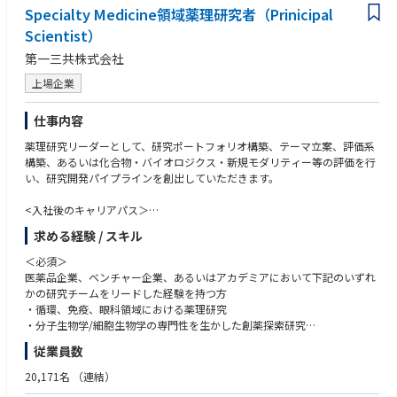
あり、個人・チームのパフォーマンス向上のために、透明性がありタイム
Specialty Medicine領域薬理研究者（Prinicipal
リーなフィードバックを提供できる。
Scientist）
・イノベーションとプロセス改善：イノベーションを推進し、継続的なプ
ロセス改善を行える。
第一三共株式会社
・誠実さとコンプライアンス：AbbVieのビジネス行動規範およびリーダー
シップ価値観に従い、誠実に行動できる。
上場企業
・リスク・不確実性への対応：リスクや不確実性に対しても問題なく対応
でき、必要に応じて進路を変更できる。
仕事内容
・意思決定：利用可能なデータと情報に基づき、タイムリーかつ質の高い
意思決定を行える。
薬理研究リーダーとして、研究ポートフォリオ構築、テーマ立案、評価系
・自律性：自立して業務を遂行し、主導・当事者意識（オーナーシップ）
構築、あるいは化合物・バイオロジクス・新規モダリティー等の評価を行
を持って行動できる。
い、研究開発パイプラインを創出していただきます。
・変化への適応：変化に迅速に適応し、素早く行動できる。
<入社後のキャリアパス＞
●スペシャルティ領域のテーマ立案・創薬研究チームリーダー
求める経験 / スキル
●グループ長補佐
＜必須＞
医薬品企業、ベンチャー企業、あるいはアカデミアにおいて下記のいずれ
かの研究チームをリードした経験を持つ方
・循環、免疫、眼科領域における薬理研究
・分子生物学/細胞生物学の専門性を生かした創薬探索研究
・データサイエンスを活用した創薬研究
従業員数
・博士号取得者
20,171名
（連結）
＜尚可＞