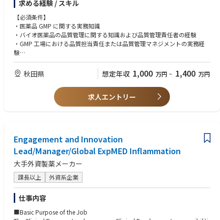
求める経験 / スキル
環境モニタリング、安定性試験等を含む試験活動全般の責任を担っていた
・物怖じせず議論し、行動力のある人材
だきます。
【必須条件】
◆使用する開発言語・ソフト・装置/機器等
・医薬品 GMP に関する実務知識
・MS-Excel、Word、Powerpoint、Outlookなど
・バイオ医薬品の品質管理に関する知識および品質管理責任者の経験
・chemSHERPA、IMDS、BOMcheck、IPC-1752の知識があればなおよい
・GMP 工場における品質担当責任または品質管理マネジメントの実務経
験
・試験設備・機器、試薬等、試験記録、試験結果、データインテグリティ
に関する基本的な理解
1,000
1,400
秋田県
想定年収
万円
~
万円
・複数の社外関係者（設計会社、施工会社、設備ベンダー、コンサルタン
ト、外部試験機関、技術供与等）との調整・折衝経験
求人エントリー
・品質管理部門または試験関連チームにおけるピープルマネジメント経験
・環境で発生する課題を整理し、関係者を巻き込みながら解決に導く能力
【歓迎条件】
・バイオ医薬品、抗体医薬品、バイオシミラー等の品質管理経験
Engagement and Innovation
・新工場、新試運転室、または新規試験設備立上げの経験
Lead/Manager/Global ExpMED Inflammation
・試験法移管、分析法バリデーション、分析技術レポリケーションの経験
・PMDA、FDA などの他国規制当局による GMP に関する試験対応の経験
大手外資製薬メーカー
・理化学試験、生化学試験、微生物試験、無菌試験、エンドトキシン試
験、環境モニタリング等に関する知見または実務経験
課長以上
外資系企業
・外部委託試験機関の選定、管理、監査経験
・LIMS、電子記録、試験データ管理、CSV、データインテグリティに関す
仕事内容
る知識または実務経験
・英語による技術文書・品質文書の読解、海外技術パートナーとのコミュ
■Basic Purpose of the Job