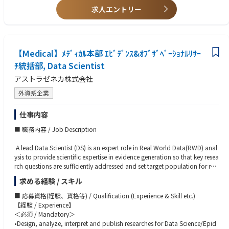
を解決していける方
求人エントリー
Scientific Platform
・メンバーとの良好なコミュニケーションが図れ、リーダーシップをお持
Publication Plan
ちの方
Product Maintenance and Optimization Summary
・新しい分野へチャレンジしていきたいご意欲をお持ちの方
■Key Accountabilities of the Clinical Program Leader in Experimental Me
【Medical】ﾒﾃﾞｨｶﾙ本部 ｴﾋﾞﾃﾞﾝｽ&ｵﾌﾞｻﾞﾍﾞｰｼｮﾅﾙﾘｻｰ
dicine Japan
ﾁ統括部, Data Scientist
■External Expert Engagement
・Map and prioritize External Experts (EEs) in the region, including:
アストラゼネカ株式会社
外資系企業
Indication experts
Translational clinicians
仕事内容
Phase II trialists
・Build and maintain relationships to obtain scientific input and support
■ 職務内容 / Job Description
trial success.
・Facilitate scientific discussions to ensure regional expertise contributes t
A lead Data Scientist (DS) is an expert role in Real World Data(RWD) anal
o:
ysis to provide scientific expertise in evidence generation so that key resea
Emerging science and innovation relevant to TA Inflammation
rch questions are sufficiently addressed and set target population for res
Proof-of-Concept (PoC) study design, including endpoint selection
earch. And all researches/analyses are planned and delivered in a way th
Biomarker strategy
求める経験 / スキル
at represent cutting-edge science, methodologies, technologies, process
es, and solutions in the Pharm industry. Lead Data Scientist reports to dir
■ 応募資格(経験、資格等) / Qualification (Experience & Skill etc.)
■Regulatory and Organizational Requirements
ector of Data Science, Medical.
【経験 / Experience】
Operates within the requirements of global Standard Operating Procedu
＜必須 / Mandatory＞
res (SOPs) and working instructions.
•Lead/co-lead observational/database research and data analysis includ
•Design, analyze, interpret and publish researches for Data Science/Epid