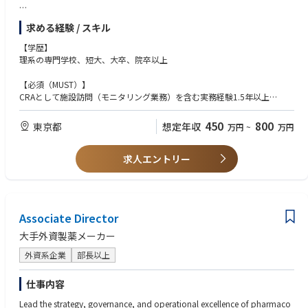
治験を実施する医療機関と担当医の選定
求める経験 / スキル
各施設における治験手続き業務（初回・変更・終了）全般
エントリー進捗および症例スクリーニング状況の確認等の症例管理
【学歴】
施設からのプロトコールや症例関連の問い合わせ対応、施設のEDC対応補
理系の専門学校、短大、大卒、院卒以上
助（クエリ対応等）
モニタリングプランに基づいたサイトマネジメントコール治験届出内容
【必須（MUST）】
（医師等の異動等）の確認
CRAとして施設訪問（モニタリング業務）を含む実務経験1.5年以上
システム関連のセットアップ
企業治験の施設選定から終了手続きまでの一貫したモニタリング経験
治験スケジュールや契約内容の確認、医療機関のスタッフへの説明会の実
グローバル試験の経験
450
800
東京都
想定年収
万円
~
万円
施
外勤の制限がない方（出張地域や出張頻度に制限がない）
治験の進捗管理： 症例数の進捗管理、症例報告書の回収・点検、症例報告
コミニュケーションスキル、ネゴシエーションスキル、コーディネーショ
書と資料との照合
求人エントリー
ンスキル
治験薬の交付、供給管理状況の確認、回収
モニタリング報告書の作成
【歓迎（WANT）】
治験終了手続き、確認作業
CTMSの使用経験
英語での業務経験（Reading/Writing）
Associate Director
中枢神経系治験のモニタリング経験
製薬企業でのCRA経験
大手外資製薬メーカー
外資系企業
部長以上
【求める人物像】
医師のニーズを正確に把握し、タイムリーにチームにfeedbackできる方
素直にfeedbackを受け取れ、成長に向けて主体的に取り組める方
仕事内容
自身や組織の課題を認識し、改善に向けて継続的に努力できる方
Lead the strategy, governance, and operational excellence of pharmaco