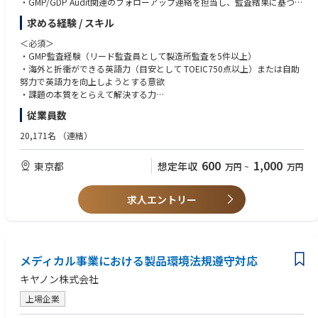
・GMP/GDP Audit関連のフォローアップ連絡を担当し、監査結果に基づく
是正措置（CAPA）の実施状況の監視
求める経験 / スキル
・Audit Annual Planの策定支援
・監査員トレーニングの企画・実行、監査に関わるツールの整備や改善
＜必須＞
・GMP監査経験（リード監査員として製造所監査を5件以上）
統合リスク管理活動の支援：
・海外と折衝ができる英語力（目安として TOEIC750点以上）または自助
・CMOおよびサプライヤーのリスク評価
努力で英語力を向上しようとする意欲
・デューデリジェンスやサイトセレクションの支援
・課題の本質をとらえて解決する力
・CMOおよびサプライヤーとの品質合意書の交渉と社内関係者との連携
・日本語、英語の文書作成能力、発信力
従業員数
・品質契約締結支援 （将来的に想定される業務）
＜歓迎＞
20,171名
（連結）
≪入社後のキャリアパス≫
・交渉、調整能力
・第一三共グループのグローバル製品品質保証に最も重要な製造所管理を
・国内外当局によるGMP査察対応経験
600
1,000
東京都
想定年収
万円
~
万円
推進・統括する中核的人材へと育成する。又は、第一三共グループのQMS
・新製品の国内外申請業務（CMC領域）の経験
のグローバル調和を推進・統括する中核的人材へと育成する。
・QMSのグローバル調和推進の経験
・当人の適性を踏まえ、品質保証分野（及び関連分野）の幅広い業務経験
・プロジェクトマネジメント能力
求人エントリー
によりキャリアを形成し、幹部職への登用を視野に入れた育成を行う。
・第一三共グループ各社における品質保証マネジメント職への登用可能性
もある。
メディカル事業における製品環境法規遵守対応
キヤノン株式会社
上場企業