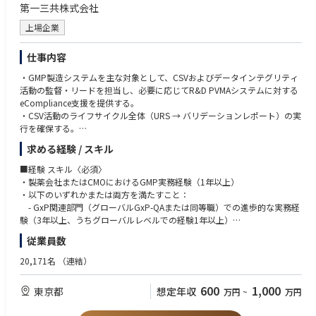
• 規制環境の変化に対応できる柔軟性と変化への適応力
第一三共株式会社
• Learn new methodology and knowledge with respect to machine learni
• 複数のステークホルダーと連携しながら、コンプライアンス目標を推進
ng and neural network
できるリーダーシップ
上場企業
■経験 スキル〈尚可〉
仕事内容
• プロジェクトマネジメントのスキルおよび実務経験
・GMP製造システムを主な対象として、CSVおよびデータインテグリティ
• ICH Q10、PIC/S GMP Annex 11、MHLW ER/ESを含むGMP規制の深い知
活動の監督・リードを担当し、必要に応じてR&D PVMAシステムに対する
識
eCompliance支援を提供する。
• リスクベースのアプローチによるCMO/ベンダーシステムアセスメント用
・CSV活動のライフサイクル全体（URS → バリデーションレポート）の実
監査チェックリストの作成・実施能力
行を確保する。
• 製造環境におけるデータインテグリティ（ALCOA++原則）の知識と実
・GxPシステムのリスクベースバリデーションおよびDI評価、バリデーシ
装・評価経験
求める経験 / スキル
ョン計画書・ユーザー要件仕様書・機能/設計仕様書・テストプロトコル
• CSVライフサイクルおよびGAMP5手法に関する専門知識
（IQ/OQ/PQ）・トレーサビリティマトリクス・バリデーション報告書・S
• AI/MLバリデーションに関する知識
■経験 スキル〈必須〉
OP・変更管理文書など、システムライフサイクル文書の管理・監督を行
・製薬会社またはCMOにおけるGMP実務経験（1年以上）
う。
• 修士号または博士号
・以下のいずれかまたは両方を満たすこと：
・初期リスクアセスメントの実施、ベンダーデューデリジェンス、グロー
• 規制当局査察（FDA、EMA、PMDA）に関する実務経験
- GxP関連部門（グローバルGxP-QAまたは同等職）での進歩的な実務経
バル/ローカルITシステムへのバリデーションアプローチの提供、GxPシス
• グローバルベンダーガバナンスモデルの標準化・統一化への経験
験（3年以上、うちグローバルレベルでの経験1年以上）
テムインベントリの更新を行う。
• デジタル品質イニシアチブ（システム統合、AIバリデーション等）への
- グローバルレベルでのCSVまたは品質関連ITシステム管理の実務経験（1
従業員数
・リスクレベルおよび頻度に基づき、GxPシステムの定期評価を実施す
関与経験
年以上または同等）、およびISPE GAMP5第1版の深い知識と第2版への習
る。
熟
20,171名
（連結）
・変更管理の監督を行い、規制当局査察およびパートナー監査を支援す
・GxP、FDA 21 CFR Part 11、EU Annex 11、MHLW ・ER/ES規制に関する
る。
高い知識
600
1,000
東京都
想定年収
万円
~
万円
・データインテグリティガバナンス（ALCOA++）の強化に取り組む。
・CSVライフサイクルおよびGAMP5方法論の専門知識
・規制要件および業界トレンドの変化を積極的にフォローし、改善提案を
・リスクベースバリデーションおよびQMSプロセスの理解