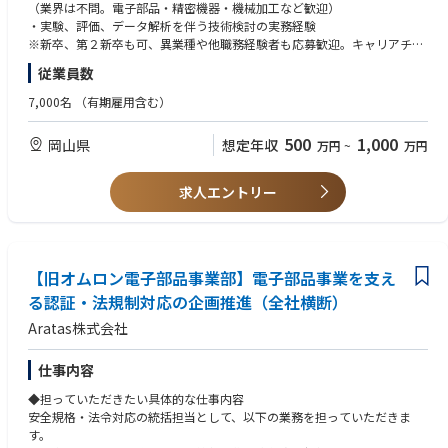
◆具体的な仕事内容に対しての期待する成果
（業界は不問。電子部品・精密機器・機械加工など歓迎）
・新規工法の確立による製品性能・信頼性の向上
・実験、評価、データ解析を伴う技術検討の実務経験
・生産プロセスの改善による歩留まり向上・コスト低減
※新卒、第２新卒も可、異業種や他職務経験者も応募歓迎。キャリアチェ
・量産立ち上げの円滑化による開発リードタイム短縮
ンジしたい方も歓迎。その場合、職務経験で判断。
従業員数
・技術標準化・ノウハウ蓄積によるグローバル工場の生産安定化
・データに基づく課題解決と、再現性の高い技術仕様の構築
◆必須条件【スキル】
7,000名
（有期雇用含む）
・工学基礎（材料・機械・電気いずれか）の理解
◆この仕事の魅力
＊エンジニア系職務であれば異業種や他職務経験者も応募歓迎。キャリア
500
1,000
岡山県
想定年収
万円
~
万円
・製品の根幹を支える製造工法そのものを創り出す醍醐味がある
チェンジしたい方も歓迎。その場合、職務経験で判断。
・材料・機械・電気など多様な技術領域に触れられ、技術者としての幅が
広がる
◆歓迎条件
求人エントリー
・試作から量産まで一貫して関われるため、自分の技術が製品として形に
・電子部品・精密機器・機械加工などの分野での工法開発・生産技術経験
なる実感が得られる
・部品加工（プレス、成形）、溶接・接合、精密組立などの特定プロセス
・製品の信頼性が社会インフラや産業を支えるため、社会的意義の高い仕
に関する専門知識
事
・量産設備の仕様検討・導入・立ち上げの経験
【旧オムロン電子部品事業部】電子部品事業を支え
・3D CAD、CAE などを用いた設計・解析スキル
◆業界動向と自社事業の特徴
・英語での技術コミュニケーション経験（読み書きレベルでも可）
る認証・法規制対応の企画推進（全社横断）
・RY,SW,CN他メカコンポ事業中心を民生産業多岐にわたりグローバルに
Aratas株式会社
展開。数10年の事業・技術で培われた大量生産・高品質やアプリフィット
◆歓迎する人物像
商品が強み。
・ものづくりに強い興味を持ち、現場で手を動かしながら技術を深めたい
・環境や省エネトレンド背景にエネルギー・EV分野他、他高圧電源のニー
方
仕事内容
ズに合わせた商品を強化中。
・課題を自ら見つけ、仮説立案・検証を主体的に進められる方
◆担っていただきたい具体的な仕事内容
・データや事実に基づいて論理的に考え、改善策を導き出せる方
安全規格・法令対応の統括担当として、以下の業務を担っていただきま
・新しい技術や工法に対して柔軟に挑戦できる探求心・向上心のある方
す。
・失敗を恐れず、試行錯誤を楽しめる方