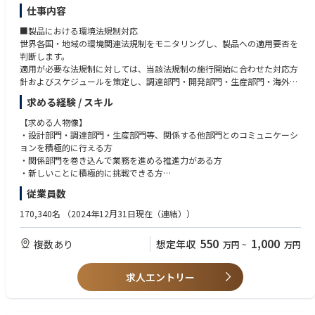
仕事内容
■製品における環境法規制対応
世界各国・地域の環境関連法規制をモニタリングし、製品への適用要否を
判断します。
適用が必要な法規制に対しては、当該法規制の施行開始に合わせた対応方
針およびスケジュールを策定し、調達部門・開発部門・生産部門・海外販
社等、多岐に亘る関係部門と調整や交渉を行いながら必要な指示を出し、
求める経験 / スキル
スケジュールに対する進捗を管理します。
【求める人物像】
■事業本部内への環境法規制関連情報・トレンド共有
・設計部門・調達部門・生産部門等、関係する他部門とのコミュニケーシ
世界中で関心が高まっている環境関連に対する法規制情報や世の中のトレ
ョンを積極的に行える方
ンドを事業本部内にタイムリーに提供し、法規制施行に合わせて遅滞なく
・関係部門を巻き込んで業務を進める推進力がある方
対応するための下地づくりを日ごろから行うとともに、開発部門のエンジ
・新しいことに積極的に挑戦できる方
ニアを始めとする関係部門従業員の環境意識を高める活動を行います。
・将来的にプロジェクトリーダーやチームリーダーとして活躍したい方
従業員数
■チーム体制
【必須経験】
170,340名
（2024年12月31日現在（連結））
同じ課内の製品環境アセスメントチームや製品環境企画チームおよび調達
製品系環境に関する業務経験（3年以上）または製品開発経験
部門・開発部門・生産部門・海外販社等、他部門のチームと連携・役割分
・環境管理に関する経験
550
1,000
複数あり
想定年収
万円
~
万円
担しながら環境法規制対応業務を行います。
・社内調整経験
・企画書・報告書の作成経験
■キャリアイメージ
・部門横断活動事務局
求人エントリー
入社から当面は今回募集業務の実務を担当しながら医療用画像診断装置の
開発～生産～出荷のフローおよびプロセス、また医療業界の法規制につい
ても学んで頂きます。
【歓迎要件】