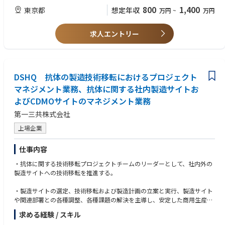
・外部組織との協業を円滑に推進した経験
800
1,400
東京都
想定年収
万円
~
万円
・国内外の外部研究者との幅広いネットワークを構築した経験
・筆頭著者の学術論文を複数有する方
・英語中級以上
求人エントリー
DSHQ 抗体の製造技術移転におけるプロジェクト
マネジメント業務、抗体に関する社内製造サイトお
よびCDMOサイトのマネジメント業務
第一三共株式会社
上場企業
仕事内容
・抗体に関する技術移転プロジェクトチームのリーダーとして、社内外の
製造サイトへの技術移転を推進する。
・製造サイトの選定、技術移転および製造計画の立案と実行、製造サイト
や関連部署との各種調整、各種課題の解決を主導し、安定した商用生産体
制を構築する。
求める経験 / スキル