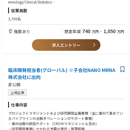
ing Market/R&D analysis
emiology/Clinical/Statistics
■Job Complexity
•Assess study design/target population/data source/data handling/anal
•Manage, and/or lead group of members who are responsible for condu
Complex due to:
従業員数
ytical method and give clear inputs from an epidemiological point of vie
cting clinical/epidemiologic research, analysis of data, reading of the da
・Global nature of the role
w
ta for efficacy, safety, clinical effectiveness and epidemiological assessm
・Matrix organization
3,700名
•Oversee venders and manage timeline, quality of outputs, resource, & c
ents (acceptable even if the leadership is primarily focused on the scientifi
・Direct multidisciplinary interaction
ost of their responsible researches
c features)*
740
1,050
複数あり
想定年収
万円
~
万円
•Survey & assess the necessary information for database and recommen
*Mandatory only for those with pharmaceutical industry experience
■Interfaces
d database that fits for research/analytical purpose
•Make manuscript for their own specialized topics
Works with:
•Develop AI use fit for purpose
・Global matrix teams
求人エントリー
•Implement AI (including Generative AI) to their work process not only for
＜歓迎 / Nice to have＞
・Regional BI counterparts
simplifying DS regular tasks but also for advancing them
•Reviewing, assessing and using Real-World Data for research purposes t
・External partners
•Support for PARCS led by Pharmacovigilance department
o address clinical/research questions
Academic institutions
•Networking, integrating and using EMR(electronic medical records)/EHR
Investigators
臨床開発担当者(グローバル) ※子会社NANO MRNA
(electronic health record) data for clinical /epidemiological research
•Using/applying bioinformatic methodologies to analyze medical data/
■Also interfaces with:
株式会社に出向
database/scientific research
・Regulatory authorities
非公開
・International societies
・Other relevant international stakeholders
上場企業
【資格 / License】
＜必須 / Mandatory＞
仕事内容
•Master’s degree in public health or equivalent (individuals holding Data
Science/Engineering/Pharmaceutical science/biostatistics degree are acc
プロジェクトマネジメントおよび研究開発企画業務（主に豪州で進めてい
eptable, but should have had the sufficient experience specialized in clini
るパイプラインの治験オペレーションのサポート業務）
cal development/epidemiological research)
・豪州治験の統括サポート（CROのマネジメントも含め）
・研究開発業務にかかわる予算の策定・管理経験