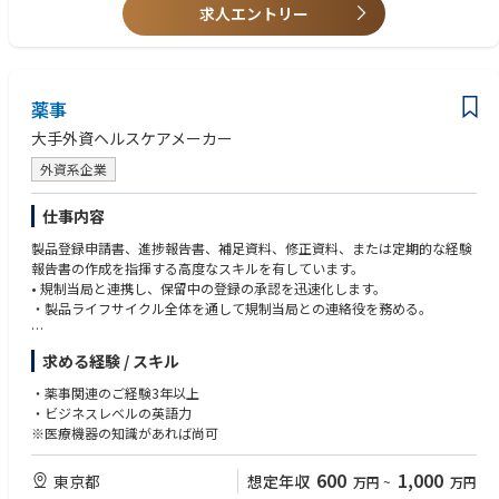
QA管理職に報告する。
・グローバルチームにおける高いプロジェクトマネジメントスキル
求人エントリー
・CSV関連のトレーニングプログラムを企画・開発・実施し、IT部門およ
・クロスファンクショナルおよびグローバルチームでの豊富な業務経験
びビジネス部門のステークホルダーのGxPコンプライアンス意識を向上さ
・コンピュータ化システムバリデーション、ITガバナンス、データインテ
せる。
グリティ、関連規制に関する深い知識
・IT、QA、製造部門、グローバルステークホルダーと連携し、CSV SOPに
従ったバリデーション活動を円滑に推進する。
薬事
• 理系分野の学士号（Bachelor's degree, Scientific discipline）
・FDAのCSAガイダンスにおける「クリティカルシンキング」の概念に基
• エンタープライズマインドセットを持ち、現状に疑問を持ち改善を推進
大手外資ヘルスケアメーカー
づき、迅速なシステム/アプリケーション導入に対応するCSVプロセスの効
できる姿勢
率化を推進する。
• グローバルチームおよびクロスファンクショナル環境での協働能力
外資系企業
・コンピューティングサービスプロバイダーの管理・デューデリジェンス
• リスクの特定・課題の整理・リスク軽減戦略の立案・QA管理職への適時
にSMEとして参画する。
報告能力
仕事内容
・規制当局査察・パートナー監査においてIT関連の指摘事項および推奨事
• 自律的かつ主体的に業務を推進できること（上位者からの限定的な指導
項のコミュニケーションを支援する。
製品登録申請書、進捗報告書、補足資料、修正資料、または定期的な経験
のもとでも複雑な技術的品質要件を対応できること）
・AI/MLのGxP展開に向けたバリデーション戦略の実装をDX・ITおよびク
報告書の作成を指揮する高度なスキルを有しています。
ロスファンクションと協働して推進する。
• 規制当局と連携し、保留中の登録の承認を迅速化します。
■経験 スキル〈尚可〉
・製品ライフサイクル全体を通して規制当局との連絡役を務める。
• GMP製造システム（MES、LIMS、EBR、ERPなど）に関するCSVの実務
≪入社後のキャリアパス≫
経験
本ポジションはグローバルQA部門のQA企画部に所属します。入社後はグ
※ビジネスレベルの英語力が必要です
• CMO/CROなどの外部パートナーとのGxP監査または技術移転の経験（シ
求める経験 / スキル
ローバルeComplianceチームの一員として、CSV・データインテグリテ
ステム評価・監査管理を含む）
ィ・ITガバナンスに関する実務経験をグローバルスケールでさらに深める
• 製造サイトでの規制当局査察（保健当局またはスポンサー監査）の対応
・薬事関連のご経験3年以上
ことができます。将来的には、チーム内での専門性向上を通じてシニアマ
経験
・ビジネスレベルの英語力
ネージャーやAssociate Director（eCompliance & IT Governance）へのキ
• ICH Q10およびPIC/S GMPを含むGMP規制に関する深い知識
※医療機器の知識があれば尚可
ャリアアップが期待されます。また、GMP領域にとどまらずR&D・PV・M
• データインテグリティ（ALCOA+）原則の理解
A機能へのeCompliance支援経験を積むことで、より広範なGxP品質保証
• リスクベースアプローチによるCMO/ベンダーシステム評価のための監査
600
1,000
東京都
想定年収
万円
~
万円
領域でのリーダーシップポジションへの道も開かれています。AI/ML等の
チェックリスト作成・実行能力