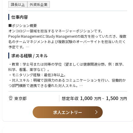
課長以上
外資系企業
仕事内容
■ポジション概要
オンコロジー領域を担当するマネージャーポジションです。
People ManagementとStudy Managementの両方を担っていただき、複数
名のチームマネジメントおよび複数試験のオーバーサイトを担当いただく
予定です。
また、開発戦略部門やメディカル部門など社内外の多くのステークホルダ
求める経験 / スキル
ーとの連携が発生し、グローバルチームとの協働機会も豊富なポジション
です。
・教育：学士号または同等の学位（望ましくは健康関連分野。例：医学、
科学、看護、薬学など）。
・モニタリング経験：最低3年以上。
・対人スキル：明確で説得力のあるコミュニケーションを行い、協働的か
つ部門横断で連携できる優れた対人スキル。
・柔軟性：変化する要件に柔軟に対応し、信頼できる関係およびパートナ
ーシップを構築・活用できる。
1,000
1,500
東京都
想定年収
万円
~
万円
・チームプレーヤー：積極的で前向きなチームプレーヤーであることを示
している。
求人エントリー
・計画・組織力：強い計画力および組織力を有している。
・領域・フェーズ経験：複数の治療領域および試験フェーズにまたがる経
験がある。
・メンタリング／コーチング：メンタリングおよびコーチングのスキルが