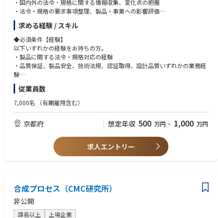
・国内外の法令・規格に関する情報収集、変化点の把握
・法令・規格の要求事項整理、製品・事業への影響評価
◆使用する開発言語・ソフト・装置/機器等
・影響評価結果に基づく対応方針の立案
・Office365(Outlook、Teams、Word、Excel、PowerPoint等)
求める経験 / スキル
・開発・品質・製造・事業部門など関係部門との調整・合意形成
・3D-CAD（Solidworks)
・法令遵守・規格適合を確実に行うための社内ルール・手順の整備
◆必須条件【経験】
・認証維持や法令対応に関するリスク課題の抽出・対応推進
以下いずれかの経験をお持ちの方。
・関係者が継続的に実行できる業務プロセスの構築
・製品に関する法令・規格対応の経験
・将来的には、業界団体や標準化機関における規格策定・改訂活動への参
・品質保証、製品安全、技術法規、認証取得、設計品質いずれかの業務経
画
験
・関係部門と連携しながら業務改善やプロジェクトを推進した経験
従業員数
◆具体的な仕事内容に対しての期待する成果
・社内ルール、業務手順、業務フローの整備・運用に関わった経験
・法令・規格の変化点を早期に把握し、製品・事業への影響をわかりやす
7,000名
（有期雇用含む）
く整理できている
◆必須条件【スキル】
・関係部門が取るべき対応を明確にし、対応遅れや認証リスクを未然に防
・法令・規格要求やリスクを論理的に整理できる力
500
1,000
京都府
想定年収
万円
~
万円
止できている
・複雑な内容を関係者にわかりやすく説明できる力
・属人的な対応ではなく、社内ルール・手順・業務フローとして再現性の
・開発・品質・製造などの関係部門と連携して業務を進めるコミュニケー
ある形に整備できている
ション力
求人エントリー
・開発・品質・製造などの関係部門と連携し、実行可能な対応方針を推進
・課題を整理し、対応方針を立てて実行に移す推進力
できている
・Excel、PowerPoint、Word等を用いた資料作成・情報整理スキル
・複雑な法令・規格要求を、関係者が理解し行動できる形で説明・展開で
きている
◆歓迎条件
合成プロセス（CMC研究所）
・電子部品、電気・電子機器、産業機器、自動車部品等に関する業務経験
◆この仕事の魅力
・製品安全、EMC、無線、製品セキュリティ等の法令・規格対応経験
非公開
・電子部品事業の安全・品質・法令遵守を支える中核業務に携われます
・法規・規格に適合する製品設計、または認証機関への申請業務の経験
・個別対応だけでなく、社内ルールや業務プロセスづくりから関与できま
・社内ルール・手順・業務フローの策定、展開、定着化の経験
課長以上
上場企業