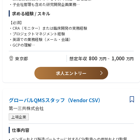
＜歓迎 / Nice to have＞
・子会社管理も含めた研究開発企画業務
•PhD in Data Science/Engineering/Pharmaceutical science/biostatistics
・研究チームとの連携
求める経験 / スキル
or MD degree is desirable
【必須】
・CRA（モニター）または臨床開発の実務経験
【能力 / Skill-set】
・プロジェクトマネジメント経験
＜必須 / Mandatory＞
・英語での業務経験（メール・会議）
•Apply appropriate study design & analytical methods to observational
・GCPの理解
/ Epidemiological / pragmatic interventional studies to combine busines
・社内外の関係者との調整経験
s and scientific agenda
・リスクマネジメントに強みを有すること
800
1,000
東京都
想定年収
万円
~
万円
•Lead the interpretation of the scientific data, the translation to the appr
opriate messaging and drafting manuscript of relevant scientific publicat
【歓迎】
ions
求人エントリー
・開発企画・R&D企画の経験
•Take a leadership in analyzing medical evidence gap, spotting opportu
・予算の策定・管理経験
nities/requirements for evidence generation and integrate them into a cle
・グローバルプロジェクトの経験
ar evidence plan/option in the cross-functional team
•Assess scientific feasibility in using/integrating databases for the research
purposes
グローバルQMSスタッフ（Vendor CSV）
•Develop AI for making efficient way for daily work
第一三共株式会社
•Manage project in planning, execution, and assessment, and apply the t
ools/frameworks/concepts to drive the effectiveness/performance of pro
上場企業
ject teams
•Solid communication and interpersonal skills to enable effective leaders
仕事内容
hip, coaching and collaborations
•Programming skills in at least one of the following languages: SAS, R, or
• ベンダーおよび製造パートナーに対するCSV監査への参加および監督