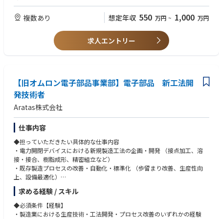
実施
グローバル試験の経験
- 治験の進捗管理： 症例数の進捗管理、症例報告書の回収・点検、症例報
コミニュケーションスキル、ネゴシエーションスキル、コーディネーショ
550
1,000
複数あり
想定年収
万円
~
万円
告書と資料との照合
ンスキル
- 治験薬の交付、供給管理状況の確認、回収
理系の専門学校、短大、大卒、院卒以上
- モニタリング報告書の作成
求人エントリー
- 治験終了手続き、確認作業
【歓迎（WANT）】
CTMSの使用経験
～Evolved Clinical Delivery (ECD)モデルについて～
英語での業務経験（Reading/Writing）
ECDとは、各役割(ロール)の専門性を発揮し、チーム力でベストサービス
新人/若手CRAの教育経験
を提供​するモデルです。以下3つのロールに分かれており、複数施設をチ
【旧オムロン電子部品事業部】電子部品 新工法開
ーム（ユニット）で担当することでフレキシブルに業務を分担し担当しま
発技術者
す。
Aratas株式会社
- Remote CRA：Site Managementの責任者(施設の主担当）、CTMとのメ
インコンタクト先
仕事内容
- On-site CRA：Remote CRAのリクエストに応じて施設訪問等、医療機関
◆担っていただきたい具体的な仕事内容
で実施する業務を担当
・電力開閉デバイスにおける新規製造工法の企画・開発 （接点加工、溶
- Assistant CRA：Remote CRAの管理下でSite Managementの各タスクを実
接・接合、樹脂成形、精密組立など）
施
・既存製造プロセスの改善・自動化・標準化 （歩留まり改善、生産性向
上、設備最適化）
・新規工法の試作評価および量産導入支援
求める経験 / スキル
・国内外工場との連携によるグローバル生産技術展開
・工法開発に必要な実験計画立案、データ解析、品質評価
◆必須条件【経験】
・製造業における生産技術・工法開発・プロセス改善のいずれかの経験