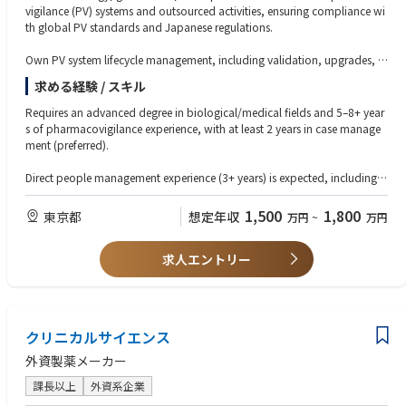
vigilance (PV) systems and outsourced activities, ensuring compliance wi
th global PV standards and Japanese regulations.
Own PV system lifecycle management, including validation, upgrades, c
hange control, data integrity, inspection readiness, and technical owners
求める経験 / スキル
hip of safety data migration/transfer.
Requires an advanced degree in biological/medical fields and 5–8+ year
Manage PV vendors end-to-end—selection, onboarding, oversight, perfo
s of pharmacovigilance experience, with at least 2 years in case manage
rmance monitoring (KPIs/SLAs), escalation handling, and outsourcing b
ment (preferred).
udget/resource planning.
Direct people management experience (3+ years) is expected, including le
Drive operational excellence by optimizing PV workflows using technolo
ading and developing a PV systems/vendor management team.
gy tools (e.g., AI/automation), ensuring timely and compliant ICSR repor
1,500
1,800
東京都
想定年収
万円
~
万円
ting, and supporting audits/inspections with CAPA implementation.
Strong hands-on knowledge of PV systems (e.g., safety databases/tools)
and vendor management capabilities are essential.
Provide leadership for a team of system and vendor management profes
求人エントリー
sionals, mentor and develop talent, and collaborate cross-functionally
Must have in-depth understanding of PV regulations and guidelines (e.g.,
with global PV, IT, QA, and external partners.
GVP/GCP, ICH guidance, national pharmaceutical and medical device re
gulations) plus experience supporting regulatory inspections and internal
audits.
クリニカルサイエンス
Needs highly effective communication skills in Japanese (written/oral/int
外資製薬メーカー
erpersonal) and Business-level English, with proven ability to think strate
課長以上
外資系企業
gically, lead change, and build teams; preferred experience includes glo
bal/matrix work, system transformation projects, digital/automation to