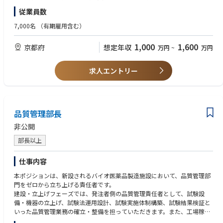
る／適切な情報を顧客へ提供する業務について、メンバのマネジメントを
・課や部などのマネジメント経験
従業員数
行い完遂する役割を担っていただきます。
また①～③においては社外からの情報取得により妥当な法解釈～妥当な対
◆必須条件【スキル】
7,000名
（有期雇用含む）
応方針決定のイニシアティブもとっていただくことを期待しています。
・製品環境管理
専門性の高いスペシャリストも在籍していますので、議論・相談もしつつ
製品環境管理とは、RoHS指令/REACH規則/POPs条約等の製品環境に関
1,000
1,600
京都府
想定年収
万円
~
万円
進めていただけます
する法規制（変化）を把握し、
社内展開を通じて遵法製品を実現し、顧客へ環境保証製品の提供を行う
◆具体的な仕事内容に対しての期待する成果
一連の業務をいう。
求人エントリー
新法令に対する対応を確実に実践していき、DMS製品のライフサイクル全
・法令解釈および対応方針決定にかかるスキル
体での環境負荷を低減させることに資すること。それを通じて顧客やユー
前例や他社情報も踏まえて、多様な読み方ができる法令に対して妥当な
ザー様に安全・安心に製品を使っていただける状態を継続させ続けるこ
解釈ができ、それを踏まえて妥当な対応方針を決められる
と。
◆歓迎条件
品質管理部長
・社外委員会活動での委員経験者（JEITA、NECA、JEMIMA、カテ8,9連絡
◆この仕事の魅力
会、日機輸、その他）
非公開
社会的に関心が高まり続けている環境負荷低減に対して、自らがプロジェ
・環境法規制にかかるロビー活動の経験者
クトマネジメントを行うことで社会貢献できること。環境法規制に対する
・ISO14001管理業務経験者、或いはISO9001の監査業務経験者
部長以上
知識を蓄積していくことで社外にも通用するスペシャリストになれるこ
・ISO14001やISO9001の審査員及び準審査員資格保有者
と。また、電子情報技術産業協会（JEITA）等の社外活動として、他社との
・技術師補資格（領域：化学、応用理学（物理及び化学）、経営工学（生
仕事内容
連携・交流ができること。
産・物流マネジメント）、環境（環境影響評価））
本ポジションは、新設されるバイオ医薬品製造施設において、品質管理部
・化学物質管理師補
◆業界動向と自社事業の特徴
門をゼロから立ち上げる責任者です。
・QC検定２級以上
リレーメーカーとして培った技術力、品質とブランドを武器に、産業機器
建設・立上げフェーズでは、発注者側の品質管理責任者として、試験設
業界の顧客から高い信頼を得ている。商品および販売ネットワーク、顧客
備・機器の立上げ、試験法運用設計、試験実施体制構築、試験結果検証と
◆歓迎する人物像
基盤を基に、新商品投入、商品供給力強化、新規顧客獲得、販路拡大など
いった品質管理業務の確立・整備を担っていただきます。また、工場稼働
・業務遂行だけではなく人の繋がりを大事にできる人
の注力取り組みにより事業成長を目指す。
後は、品質管理部門責任者として、原材料試験、工程内試験、製品試験、
・自律的に業務計画管理を行えコミュニケーション力がある方