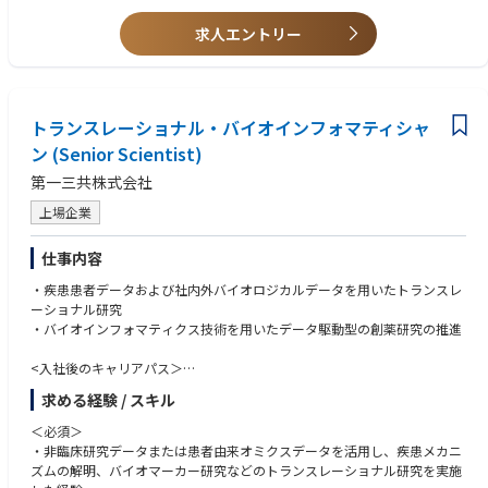
新技術のGxP適用という新領域においても、将来の中核人材として活躍す
• AI/MLバリデーションに関する知識
る機会があります。
求人エントリー
• 修士号または博士号
• プロジェクトマネジメントの資格または豊富な実務経験
• 業界カンファレンスやウェビナーへの積極的な参加意欲と自己啓発への
姿勢
トランスレーショナル・バイオインフォマティシャ
• シニアメンバーや管理職からメンタリングを積極的に受け、個人の成長
を継続的に追求できること
ン (Senior Scientist)
第一三共株式会社
上場企業
仕事内容
・疾患患者データおよび社内外バイオロジカルデータを用いたトランスレ
ーショナル研究
・バイオインフォマティクス技術を用いたデータ駆動型の創薬研究の推進
<入社後のキャリアパス＞
・創薬研究の初期探索またはプロジェクトのリーダー
求める経験 / スキル
・データ駆動型創薬研究基盤構築の企画・推進リーダー
＜必須＞
・非臨床研究データまたは患者由来オミクスデータを活用し、疾患メカニ
ズムの解明、バイオマーカー研究などのトランスレーショナル研究を実施