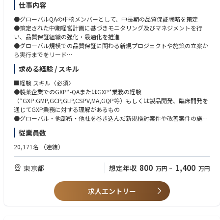
y Core Teams and takes clinical development responsibility for assigned
Successful track record in planning, conducting, and publishing basic sci
仕事内容
projects, including:
ence and/or clinical research.
●グローバルQAの中核メンバーとして、中長期の品質保証戦略を策定
Strong medical and scientific leadership ability to drive high-priority proj
●策定された中期経営計画に基づきモニタリング及びマネジメントを行
・Definition of Target Product Profiles (TPP)
ects across global matrix teams, regional BI counterparts, and external p
い、品質保証組織の強化・最適化を推進
・Clinical Development Plans (CDP)
artners.
●グローバル規模での品質保証に関わる新規プロジェクトや施策の立案か
・Pediatric Investigational Plans (PIP)
Ability to act with composure and resilience under pressure.
ら実行までをリード
・Core Clinical Trial Protocols
Strong project management skills.
●国内外のグループ会社や関連部門と連携し、横断的な課題解決やプロセ
・Input to Project Analysis and Data Management Plans
Experience interacting with regulatory authorities, international societies,
求める経験 / スキル
ス改革を推進
・Investigator's Brochure
and other key stakeholders.
●経営層やステークホルダーと緊密に連携し、戦略に沿った品質保証体制
・Medical input to Company Core Data Sheet
■経験 スキル〈必須〉
Strong communication and presentation skills.
の構築に貢献
・Annual Safety Reports / IND Safety Reports
●製薬企業でのGXP*-QAまたはGXP*業務の経験
Excellent cross-functional collaboration skills and ability to work effectiv
・Preparation for key milestones:
（*GXP:GMP,GCP,GLP,CSPV,MA,GQP等）もしくは製品開発、臨床開発を
ely in virtual teams.
・Start of Development
通じてGXP業務に対する理解があるもの
Ability to establish strong partnerships with top external experts, nationa
≪入社後のキャリアパス≫
・Proof of Clinical Principle (PoCP)
●グローバル・他部所・他社を巻き込んだ新規検討案件や改善案件の施策
l/international societies, and other stakeholders.
●グローバルQA組織における中期経営計画・年度業績目標の立案や、プロ
・Release of Full Development
立案及びプロジェクトリードの経験
Ability to engage in advanced scientific knowledge exchange.
従業員数
ジェクトのリードを担当し、QA企画職のリーダーへの育成
●英語力（英語での会議において、適切に応答し、自分の発言が理解・納
Fluency in both Japanese and English.
●強みと適性を見据え、主要QA機能のGlobal Lead/Head、海外駐在、幹
■Related Performance Indicators
得されるレベル）
20,171名
（連結）
部職への登用、薬事・サプライチェーン等の他部門への活躍の場への発展
・Provides medical oversight throughout protocol development, study c
●グローバルな環境（多様性のある環境）で一定のリーダーシップを発揮
onduct, analysis, and reporting.
し、価値創造を行った経験
800
1,400
東京都
想定年収
万円
~
万円
・Responsible for continuous benefit-risk assessment.
・Provides medical leadership during regulatory meetings.
・Contributes to submission strategy and regulatory filings.
■経験 スキル〈尚可〉
求人エントリー
・Addresses safety issues.
●ITツールの開発もしくはAI等の活用による業務効率改善の経験
・Oversees medical project budgets.
●コミュニケーション能力、対人折衝力、協調性、積極性、課題突破力、
誠実さ