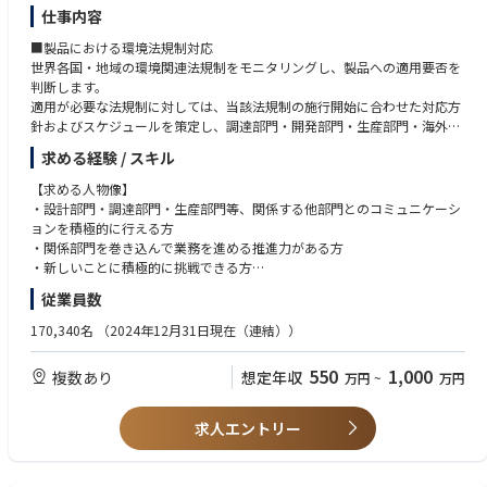
仕事内容
■製品における環境法規制対応
世界各国・地域の環境関連法規制をモニタリングし、製品への適用要否を
判断します。
適用が必要な法規制に対しては、当該法規制の施行開始に合わせた対応方
針およびスケジュールを策定し、調達部門・開発部門・生産部門・海外販
社等、多岐に亘る関係部門と調整や交渉を行いながら必要な指示を出し、
求める経験 / スキル
スケジュールに対する進捗を管理します。
【求める人物像】
■事業本部内への環境法規制関連情報・トレンド共有
・設計部門・調達部門・生産部門等、関係する他部門とのコミュニケーシ
世界中で関心が高まっている環境関連に対する法規制情報や世の中のトレ
ョンを積極的に行える方
ンドを事業本部内にタイムリーに提供し、法規制施行に合わせて遅滞なく
・関係部門を巻き込んで業務を進める推進力がある方
対応するための下地づくりを日ごろから行うとともに、開発部門のエンジ
・新しいことに積極的に挑戦できる方
ニアを始めとする関係部門従業員の環境意識を高める活動を行います。
・将来的にプロジェクトリーダーやチームリーダーとして活躍したい方
従業員数
■チーム体制
【必須経験】
170,340名
（2024年12月31日現在（連結））
同じ課内の製品環境アセスメントチームや製品環境企画チームおよび調達
製品系環境に関する業務経験（3年以上）または製品開発経験
部門・開発部門・生産部門・海外販社等、他部門のチームと連携・役割分
・環境管理に関する経験
550
1,000
複数あり
想定年収
万円
~
万円
担しながら環境法規制対応業務を行います。
・社内調整経験
・企画書・報告書の作成経験
■キャリアイメージ
・部門横断活動事務局
求人エントリー
入社から当面は今回募集業務の実務を担当しながら医療用画像診断装置の
開発～生産～出荷のフローおよびプロセス、また医療業界の法規制につい
ても学んで頂きます。
【歓迎要件】