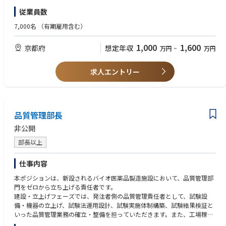
る／適切な情報を顧客へ提供する業務について、メンバのマネジメントを
・課や部などのマネジメント経験
従業員数
行い完遂する役割を担っていただきます。
また①～③においては社外からの情報取得により妥当な法解釈～妥当な対
◆必須条件【スキル】
7,000名
（有期雇用含む）
応方針決定のイニシアティブもとっていただくことを期待しています。
・製品環境管理
専門性の高いスペシャリストも在籍していますので、議論・相談もしつつ
製品環境管理とは、RoHS指令/REACH規則/POPs条約等の製品環境に関
1,000
1,600
京都府
想定年収
万円
~
万円
進めていただけます
する法規制（変化）を把握し、
社内展開を通じて遵法製品を実現し、顧客へ環境保証製品の提供を行う
◆具体的な仕事内容に対しての期待する成果
一連の業務をいう。
求人エントリー
新法令に対する対応を確実に実践していき、DMS製品のライフサイクル全
・法令解釈および対応方針決定にかかるスキル
体での環境負荷を低減させることに資すること。それを通じて顧客やユー
前例や他社情報も踏まえて、多様な読み方ができる法令に対して妥当な
ザー様に安全・安心に製品を使っていただける状態を継続させ続けるこ
解釈ができ、それを踏まえて妥当な対応方針を決められる
と。
◆歓迎条件
品質管理部長
・社外委員会活動での委員経験者（JEITA、NECA、JEMIMA、カテ8,9連絡
◆この仕事の魅力
会、日機輸、その他）
非公開
社会的に関心が高まり続けている環境負荷低減に対して、自らがプロジェ
・環境法規制にかかるロビー活動の経験者
クトマネジメントを行うことで社会貢献できること。環境法規制に対する
・ISO14001管理業務経験者、或いはISO9001の監査業務経験者
部長以上
知識を蓄積していくことで社外にも通用するスペシャリストになれるこ
・ISO14001やISO9001の審査員及び準審査員資格保有者
と。また、電子情報技術産業協会（JEITA）等の社外活動として、他社との
・技術師補資格（領域：化学、応用理学（物理及び化学）、経営工学（生
仕事内容
連携・交流ができること。
産・物流マネジメント）、環境（環境影響評価））
本ポジションは、新設されるバイオ医薬品製造施設において、品質管理部
・化学物質管理師補
◆業界動向と自社事業の特徴
門をゼロから立ち上げる責任者です。
・QC検定２級以上
リレーメーカーとして培った技術力、品質とブランドを武器に、産業機器
建設・立上げフェーズでは、発注者側の品質管理責任者として、試験設
業界の顧客から高い信頼を得ている。商品および販売ネットワーク、顧客
備・機器の立上げ、試験法運用設計、試験実施体制構築、試験結果検証と
◆歓迎する人物像
基盤を基に、新商品投入、商品供給力強化、新規顧客獲得、販路拡大など
いった品質管理業務の確立・整備を担っていただきます。また、工場稼働
・業務遂行だけではなく人の繋がりを大事にできる人
の注力取り組みにより事業成長を目指す。
後は、品質管理部門責任者として、原材料試験、工程内試験、製品試験、
・自律的に業務計画管理を行えコミュニケーション力がある方