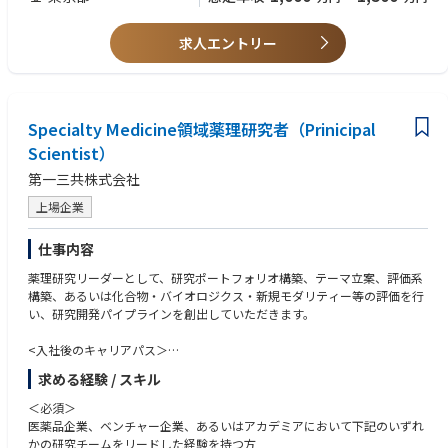
・チームプレーヤー：積極的で前向きなチームプレーヤーであることを示
している。
求人エントリー
・計画・組織力：強い計画力および組織力を有している。
・領域・フェーズ経験：複数の治療領域および試験フェーズにまたがる経
験がある。
・メンタリング／コーチング：メンタリングおよびコーチングのスキルが
あり、個人・チームのパフォーマンス向上のために、透明性がありタイム
Specialty Medicine領域薬理研究者（Prinicipal
リーなフィードバックを提供できる。
Scientist）
・イノベーションとプロセス改善：イノベーションを推進し、継続的なプ
ロセス改善を行える。
第一三共株式会社
・誠実さとコンプライアンス：AbbVieのビジネス行動規範およびリーダー
シップ価値観に従い、誠実に行動できる。
上場企業
・リスク・不確実性への対応：リスクや不確実性に対しても問題なく対応
でき、必要に応じて進路を変更できる。
仕事内容
・意思決定：利用可能なデータと情報に基づき、タイムリーかつ質の高い
意思決定を行える。
薬理研究リーダーとして、研究ポートフォリオ構築、テーマ立案、評価系
・自律性：自立して業務を遂行し、主導・当事者意識（オーナーシップ）
構築、あるいは化合物・バイオロジクス・新規モダリティー等の評価を行
を持って行動できる。
い、研究開発パイプラインを創出していただきます。
・変化への適応：変化に迅速に適応し、素早く行動できる。
<入社後のキャリアパス＞
●スペシャルティ領域のテーマ立案・創薬研究チームリーダー
求める経験 / スキル
●グループ長補佐
＜必須＞
医薬品企業、ベンチャー企業、あるいはアカデミアにおいて下記のいずれ
かの研究チームをリードした経験を持つ方