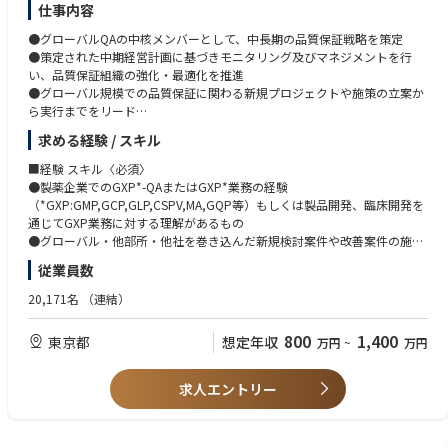
y Core Teams and takes clinical development responsibility for assigned
Successful track record in planning, conducting, and publishing basic sci
仕事内容
projects, including:
ence and/or clinical research.
●グローバルQAの中核メンバーとして、中長期の品質保証戦略を策定
Strong medical and scientific leadership ability to drive high-priority proj
●策定された中期経営計画に基づきモニタリング及びマネジメントを行
・Definition of Target Product Profiles (TPP)
ects across global matrix teams, regional BI counterparts, and external p
い、品質保証組織の強化・最適化を推進
・Clinical Development Plans (CDP)
artners.
●グローバル規模での品質保証に関わる新規プロジェクトや施策の立案か
・Pediatric Investigational Plans (PIP)
Ability to act with composure and resilience under pressure.
ら実行までをリード
・Core Clinical Trial Protocols
Strong project management skills.
●国内外のグループ会社や関連部門と連携し、横断的な課題解決やプロセ
・Input to Project Analysis and Data Management Plans
Experience interacting with regulatory authorities, international societies,
求める経験 / スキル
ス改革を推進
・Investigator's Brochure
and other key stakeholders.
●経営層やステークホルダーと緊密に連携し、戦略に沿った品質保証体制
・Medical input to Company Core Data Sheet
■経験 スキル〈必須〉
Strong communication and presentation skills.
の構築に貢献
・Annual Safety Reports / IND Safety Reports
●製薬企業でのGXP*-QAまたはGXP*業務の経験
Excellent cross-functional collaboration skills and ability to work effectiv
・Preparation for key milestones:
（*GXP:GMP,GCP,GLP,CSPV,MA,GQP等）もしくは製品開発、臨床開発を
ely in virtual teams.
・Start of Development
通じてGXP業務に対する理解があるもの
Ability to establish strong partnerships with top external experts, nationa
≪入社後のキャリアパス≫
・Proof of Clinical Principle (PoCP)
●グローバル・他部所・他社を巻き込んだ新規検討案件や改善案件の施策
l/international societies, and other stakeholders.
●グローバルQA組織における中期経営計画・年度業績目標の立案や、プロ
・Release of Full Development
立案及びプロジェクトリードの経験
Ability to engage in advanced scientific knowledge exchange.
従業員数
ジェクトのリードを担当し、QA企画職のリーダーへの育成
●英語力（英語での会議において、適切に応答し、自分の発言が理解・納
Fluency in both Japanese and English.
●強みと適性を見据え、主要QA機能のGlobal Lead/Head、海外駐在、幹
■Related Performance Indicators
得されるレベル）
20,171名
（連結）
部職への登用、薬事・サプライチェーン等の他部門への活躍の場への発展
・Provides medical oversight throughout protocol development, study c
●グローバルな環境（多様性のある環境）で一定のリーダーシップを発揮
onduct, analysis, and reporting.
し、価値創造を行った経験
800
1,400
東京都
想定年収
万円
~
万円
・Responsible for continuous benefit-risk assessment.
・Provides medical leadership during regulatory meetings.
・Contributes to submission strategy and regulatory filings.
■経験 スキル〈尚可〉
求人エントリー
・Addresses safety issues.
●ITツールの開発もしくはAI等の活用による業務効率改善の経験
・Oversees medical project budgets.
●コミュニケーション能力、対人折衝力、協調性、積極性、課題突破力、
誠実さ