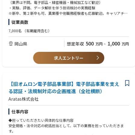
◆具体的な仕事内容に対しての期待する成果
（業界は不問。電子部品・精密機器・機械加工など歓迎）
・新規工法の確立による製品性能・信頼性の向上
・実験、評価、データ解析を伴う技術検討の実務経験
・生産プロセスの改善による歩留まり向上・コスト低減
※新卒、第２新卒も可、異業種や他職務経験者も応募歓迎。キャリアチェ
・量産立ち上げの円滑化による開発リードタイム短縮
ンジしたい方も歓迎。その場合、職務経験で判断。
従業員数
・技術標準化・ノウハウ蓄積によるグローバル工場の生産安定化
・データに基づく課題解決と、再現性の高い技術仕様の構築
◆必須条件【スキル】
7,000名
（有期雇用含む）
・工学基礎（材料・機械・電気いずれか）の理解
◆この仕事の魅力
＊エンジニア系職務であれば異業種や他職務経験者も応募歓迎。キャリア
500
1,000
岡山県
想定年収
万円
~
万円
・製品の根幹を支える製造工法そのものを創り出す醍醐味がある
チェンジしたい方も歓迎。その場合、職務経験で判断。
・材料・機械・電気など多様な技術領域に触れられ、技術者としての幅が
広がる
◆歓迎条件
求人エントリー
・試作から量産まで一貫して関われるため、自分の技術が製品として形に
・電子部品・精密機器・機械加工などの分野での工法開発・生産技術経験
なる実感が得られる
・部品加工（プレス、成形）、溶接・接合、精密組立などの特定プロセス
・製品の信頼性が社会インフラや産業を支えるため、社会的意義の高い仕
に関する専門知識
事
・量産設備の仕様検討・導入・立ち上げの経験
【旧オムロン電子部品事業部】電子部品事業を支え
・3D CAD、CAE などを用いた設計・解析スキル
◆業界動向と自社事業の特徴
・英語での技術コミュニケーション経験（読み書きレベルでも可）
る認証・法規制対応の企画推進（全社横断）
・RY,SW,CN他メカコンポ事業中心を民生産業多岐にわたりグローバルに
Aratas株式会社
展開。数10年の事業・技術で培われた大量生産・高品質やアプリフィット
◆歓迎する人物像
商品が強み。
・ものづくりに強い興味を持ち、現場で手を動かしながら技術を深めたい
・環境や省エネトレンド背景にエネルギー・EV分野他、他高圧電源のニー
方
仕事内容
ズに合わせた商品を強化中。
・課題を自ら見つけ、仮説立案・検証を主体的に進められる方
◆担っていただきたい具体的な仕事内容
・データや事実に基づいて論理的に考え、改善策を導き出せる方
安全規格・法令対応の統括担当として、以下の業務を担っていただきま
・新しい技術や工法に対して柔軟に挑戦できる探求心・向上心のある方
す。
・失敗を恐れず、試行錯誤を楽しめる方