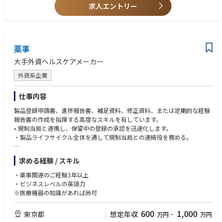
QA管理職に報告する。
・グローバルチームにおける高いプロジェクトマネジメントスキル
求人エントリー
・CSV関連のトレーニングプログラムを企画・開発・実施し、IT部門およ
・クロスファンクショナルおよびグローバルチームでの豊富な業務経験
びビジネス部門のステークホルダーのGxPコンプライアンス意識を向上さ
・コンピュータ化システムバリデーション、ITガバナンス、データインテ
せる。
グリティ、関連規制に関する深い知識
・IT、QA、製造部門、グローバルステークホルダーと連携し、CSV SOPに
従ったバリデーション活動を円滑に推進する。
薬事
• 理系分野の学士号（Bachelor's degree, Scientific discipline）
・FDAのCSAガイダンスにおける「クリティカルシンキング」の概念に基
• エンタープライズマインドセットを持ち、現状に疑問を持ち改善を推進
大手外資ヘルスケアメーカー
づき、迅速なシステム/アプリケーション導入に対応するCSVプロセスの効
できる姿勢
率化を推進する。
• グローバルチームおよびクロスファンクショナル環境での協働能力
外資系企業
・コンピューティングサービスプロバイダーの管理・デューデリジェンス
• リスクの特定・課題の整理・リスク軽減戦略の立案・QA管理職への適時
にSMEとして参画する。
報告能力
仕事内容
・規制当局査察・パートナー監査においてIT関連の指摘事項および推奨事
• 自律的かつ主体的に業務を推進できること（上位者からの限定的な指導
項のコミュニケーションを支援する。
製品登録申請書、進捗報告書、補足資料、修正資料、または定期的な経験
のもとでも複雑な技術的品質要件を対応できること）
・AI/MLのGxP展開に向けたバリデーション戦略の実装をDX・ITおよびク
報告書の作成を指揮する高度なスキルを有しています。
ロスファンクションと協働して推進する。
• 規制当局と連携し、保留中の登録の承認を迅速化します。
■経験 スキル〈尚可〉
・製品ライフサイクル全体を通して規制当局との連絡役を務める。
• GMP製造システム（MES、LIMS、EBR、ERPなど）に関するCSVの実務
≪入社後のキャリアパス≫
経験
本ポジションはグローバルQA部門のQA企画部に所属します。入社後はグ
※ビジネスレベルの英語力が必要です
• CMO/CROなどの外部パートナーとのGxP監査または技術移転の経験（シ
求める経験 / スキル
ローバルeComplianceチームの一員として、CSV・データインテグリテ
ステム評価・監査管理を含む）
ィ・ITガバナンスに関する実務経験をグローバルスケールでさらに深める
• 製造サイトでの規制当局査察（保健当局またはスポンサー監査）の対応
・薬事関連のご経験3年以上
ことができます。将来的には、チーム内での専門性向上を通じてシニアマ
経験
・ビジネスレベルの英語力
ネージャーやAssociate Director（eCompliance & IT Governance）へのキ
• ICH Q10およびPIC/S GMPを含むGMP規制に関する深い知識
※医療機器の知識があれば尚可
ャリアアップが期待されます。また、GMP領域にとどまらずR&D・PV・M
• データインテグリティ（ALCOA+）原則の理解
A機能へのeCompliance支援経験を積むことで、より広範なGxP品質保証
• リスクベースアプローチによるCMO/ベンダーシステム評価のための監査
600
1,000
東京都
想定年収
万円
~
万円
領域でのリーダーシップポジションへの道も開かれています。AI/ML等の
チェックリスト作成・実行能力