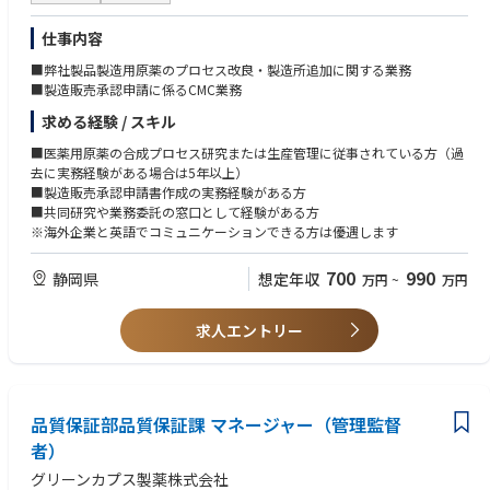
す
・プロジェクトリーダー経験
・法令・規格の知識を活かし、開発・品質・製造など幅広い部門と連携で
・業界団体や標準化機関における規格策定・改訂活動への参画経験
仕事内容
きます
・TOEIC 650点以上、または英語でのメール・資料確認に抵抗がない方
・将来的には、業界標準の策定・活用に関する活動にも関与できる可能性
■弊社製品製造用原薬のプロセス改良・製造所追加に関する業務
◆歓迎する人物像
があります
■製造販売承認申請に係るCMC業務
・誠実・謙虚に業務へ向き合い、最後までやりきる責任感のある方
・安全規格・法令対応の体制をさらに強化していくフェーズであり、業務
・課題から逃げず、主体的に考え行動できる方
求める経験 / スキル
プロセスや体制構築にも主体的に関われます
・複雑な内容を整理し、相手に合わせてわかりやすく伝えられる方
・関係者と建設的に議論しながら、合意形成を進められる方
■医薬用原薬の合成プロセス研究または生産管理に従事されている方（過
◆業界動向と自社事業の特徴
・個別最適ではなく、組織全体にとってより良い業務プロセスを考えられ
去に実務経験がある場合は5年以上）
当社は、リレー、スイッチ、センサー、コネクタ等の電子部品を通じて、
る方
■製造販売承認申請書作成の実務経験がある方
産業機器・社会インフラ・各種電子機器の安全性・信頼性を支えていま
・専門性を高めながら、チームで成果を出すことにやりがいを感じられる
■共同研究や業務委託の窓口として経験がある方
す。
方
※海外企業と英語でコミュニケーションできる方は優遇します
電子部品は顧客製品の品質・安全・安定稼働を支える重要な部品であり、
各国の安全規格・法令に適合した製品を提供し続けることが、事業継続と
◆使用する開発言語・ソフト・装置/機器等
700
990
静岡県
想定年収
万円
~
万円
顧客信頼の基盤となります。今後は、製品の安全性・法令遵守を確実に守
・Microsoft Office（Excel、PowerPoint、Word、Outlook、Teams）
るだけでなく、法令・規格の変化を早期に捉え、製品開発や事業戦略にも
・社内データベース、認証情報管理システム
活かすことで、電子部品事業の競争力向上に貢献していきます。
・認証機関・規格団体等のWebシステム
求人エントリー
・規格文書、認証書、試験レポート等の管理ツール
・必要に応じて生成AI、業務効率化ツール等
品質保証部品質保証課 マネージャー（管理監督
者）
グリーンカプス製薬株式会社