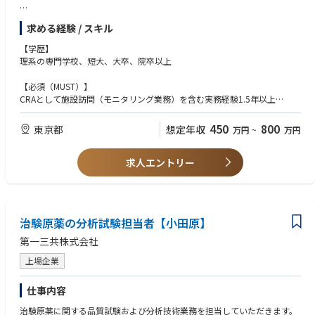
治験を実施する医療機関と担当医の選定
求める経験 / スキル
各施設における治験手続き業務（初回・変更・終了）全般
エントリー進捗および症例スクリーニング状況の確認等の症例管理
【学歴】
施設からのプロトコールや症例関連の問い合わせ対応、施設のEDC対応補
理系の専門学校、短大、大卒、院卒以上
助（クエリ対応等）
モニタリングプランに基づいたサイトマネジメントコール治験届出内容
【必須（MUST）】
（医師等の異動等）の確認
CRAとして施設訪問（モニタリング業務）を含む実務経験1.5年以上
システム関連のセットアップ
企業治験の施設選定から終了手続きまでの一貫したモニタリング経験
治験スケジュールや契約内容の確認、医療機関のスタッフへの説明会の実
グローバル試験の経験
450
800
東京都
想定年収
万円
~
万円
施
外勤の制限がない方（出張地域や出張頻度に制限がない）
治験の進捗管理： 症例数の進捗管理、症例報告書の回収・点検、症例報告
コミニュケーションスキル、ネゴシエーションスキル、コーディネーショ
書と資料との照合
求人エントリー
ンスキル
治験薬の交付、供給管理状況の確認、回収
モニタリング報告書の作成
【歓迎（WANT）】
治験終了手続き、確認作業
CTMSの使用経験
英語での業務経験（Reading/Writing）
治験原薬の分析試験担当者【小田原】
中枢神経系治験のモニタリング経験
製薬企業でのCRA経験
第一三共株式会社
上場企業
【求める人物像】
医師のニーズを正確に把握し、タイムリーにチームにfeedbackできる方
素直にfeedbackを受け取れ、成長に向けて主体的に取り組める方
仕事内容
自身や組織の課題を認識し、改善に向けて継続的に努力できる方
治験原薬に関する品質試験および分析技術業務を担当していただきます。