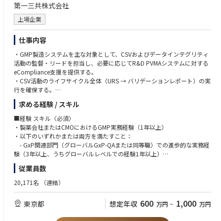
• 規制環境の変化に対応できる柔軟性と変化への適応力
第一三共株式会社
• Learn new methodology and knowledge with respect to machine learni
• 複数のステークホルダーと連携しながら、コンプライアンス目標を推進
ng and neural network
できるリーダーシップ
上場企業
■経験 スキル〈尚可〉
仕事内容
• プロジェクトマネジメントのスキルおよび実務経験
・GMP製造システムを主な対象として、CSVおよびデータインテグリティ
• ICH Q10、PIC/S GMP Annex 11、MHLW ER/ESを含むGMP規制の深い知
活動の監督・リードを担当し、必要に応じてR&D PVMAシステムに対する
識
eCompliance支援を提供する。
• リスクベースのアプローチによるCMO/ベンダーシステムアセスメント用
・CSV活動のライフサイクル全体（URS → バリデーションレポート）の実
監査チェックリストの作成・実施能力
行を確保する。
• 製造環境におけるデータインテグリティ（ALCOA++原則）の知識と実
・GxPシステムのリスクベースバリデーションおよびDI評価、バリデーシ
装・評価経験
求める経験 / スキル
ョン計画書・ユーザー要件仕様書・機能/設計仕様書・テストプロトコル
• CSVライフサイクルおよびGAMP5手法に関する専門知識
（IQ/OQ/PQ）・トレーサビリティマトリクス・バリデーション報告書・S
• AI/MLバリデーションに関する知識
■経験 スキル〈必須〉
OP・変更管理文書など、システムライフサイクル文書の管理・監督を行
・製薬会社またはCMOにおけるGMP実務経験（1年以上）
う。
• 修士号または博士号
・以下のいずれかまたは両方を満たすこと：
・初期リスクアセスメントの実施、ベンダーデューデリジェンス、グロー
• 規制当局査察（FDA、EMA、PMDA）に関する実務経験
- GxP関連部門（グローバルGxP-QAまたは同等職）での進歩的な実務経
バル/ローカルITシステムへのバリデーションアプローチの提供、GxPシス
• グローバルベンダーガバナンスモデルの標準化・統一化への経験
験（3年以上、うちグローバルレベルでの経験1年以上）
テムインベントリの更新を行う。
• デジタル品質イニシアチブ（システム統合、AIバリデーション等）への
- グローバルレベルでのCSVまたは品質関連ITシステム管理の実務経験（1
従業員数
・リスクレベルおよび頻度に基づき、GxPシステムの定期評価を実施す
関与経験
年以上または同等）、およびISPE GAMP5第1版の深い知識と第2版への習
る。
熟
20,171名
（連結）
・変更管理の監督を行い、規制当局査察およびパートナー監査を支援す
・GxP、FDA 21 CFR Part 11、EU Annex 11、MHLW ・ER/ES規制に関する
る。
高い知識
600
1,000
東京都
想定年収
万円
~
万円
・データインテグリティガバナンス（ALCOA++）の強化に取り組む。
・CSVライフサイクルおよびGAMP5方法論の専門知識
・規制要件および業界トレンドの変化を積極的にフォローし、改善提案を
・リスクベースバリデーションおよびQMSプロセスの理解