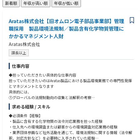
新着順
年収が高い順
年収が低い順
Aratas株式会社【旧オムロン電子部品事業部】管理
職採用 製品環境法規制／製品含有化学物質管理に
かかるマネジメント人財
Aratas株式会社
課長以上
仕事内容
◆担っていただきたい具体的な仕事内容
担っていただきたいのはAratas製品における製品環境業務での専門性発揮
とマネジメントとなります
具体的には、
①グローバルの法規制動向の収集と法解釈の考察
②自社製品への該当判断とインパクトの想定
求める経験 / スキル
③対応方針の決定と関係部門への指示（法令適用日から逆算して計画設
定）
◆必須条件【経験】
④製品への含有有無の調査実施状況の管理
・製品に含有する化学物質の法令対応業務を担った経験
⑤非含有部材への切り替え状況の管理
・仕入先への環境調査または顧客からの環境調査対応業務の経験
⑥顧客からの環境調査依頼への対応
・業界団体参画など社外活動を通じて、環境法規制に関する情報（法令解
を進め／プロジェクトマネジメントいただき、法令適用日までに完了させ
釈、対応方針など）を必要時に入手されていた経験