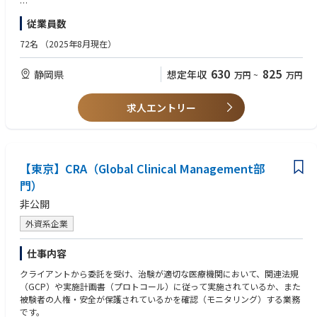
試験・分析業務
【歓迎】
従業員数
■生産計画に基づく、 品質管理業務のスケジュール管理・人員管理
■アメリカ（ＦＤＡ）、ＥＵへ医薬品輸出のための監査対応の経験
■当局や顧客などの社外対応（試験法の移管及び検討業務）
72名
（2025年8月現在）
■メンバーの育成指導（正社員7名、契約社員2名、派遣社員4名）
■その他：①〜⑤の試験結果の照査、確認、文書作成、①〜④の適合判定
630
825
静岡県
想定年収
万円
~
万円
①製剤出荷試験
②原材料資材受け入れ試験
③工場環境試験
求人エントリー
④試験移管の受け入れ洗浄法バリデーション
⑤SOP・GMP 文章の作成
⑥海外（アメリカ・EU）GMP対応の準備
【期待すること】
【東京】CRA（Global Clinical Management部
品質保証部試験課の責任者として部署の管理と育成を期待します。 生産計
門）
画に基づくスケジュール管理とメンバー指導。 その他当局などとの社外対
非公開
応などマネージャーとして組織を束ねていくことを期待します。
外資系企業
仕事内容
クライアントから委託を受け、治験が適切な医療機関において、関連法規
（GCP）や実施計画書（プロトコール）に従って実施されているか、また
被験者の人権・安全が保護されているかを確認（モニタリング）する業務
です。