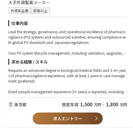
大手外資製薬メーカー
外資系企業
部長以上
仕事内容
Lead the strategy, governance, and operational excellence of pharmaco
vigilance (PV) systems and outsourced activities, ensuring compliance wi
th global PV standards and Japanese regulations.
Own PV system lifecycle management, including validation, upgrades, c
hange control, data integrity, inspection readiness, and technical owners
求める経験 / スキル
hip of safety data migration/transfer.
Requires an advanced degree in biological/medical fields and 5–8+ year
Manage PV vendors end-to-end—selection, onboarding, oversight, perfo
s of pharmacovigilance experience, with at least 2 years in case manage
rmance monitoring (KPIs/SLAs), escalation handling, and outsourcing b
ment (preferred).
udget/resource planning.
Direct people management experience (3+ years) is expected, including le
Drive operational excellence by optimizing PV workflows using technolo
ading and developing a PV systems/vendor management team.
gy tools (e.g., AI/automation), ensuring timely and compliant ICSR repor
1,500
1,800
東京都
想定年収
万円
~
万円
ting, and supporting audits/inspections with CAPA implementation.
Strong hands-on knowledge of PV systems (e.g., safety databases/tools)
and vendor management capabilities are essential.
Provide leadership for a team of system and vendor management profes
求人エントリー
sionals, mentor and develop talent, and collaborate cross-functionally
Must have in-depth understanding of PV regulations and guidelines (e.g.,
with global PV, IT, QA, and external partners.
GVP/GCP, ICH guidance, national pharmaceutical and medical device re