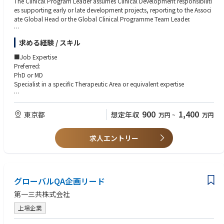
ニケーション経験
The Clinical Program Leader assumes Clinical Development responsibiliti
・海外パートナーとの品質管理・技術移管プロジェクト経験
es supporting early or late development projects, reporting to the Associ
ate Global Head or the Global Clinical Programme Team Leader.
The Clinical Program Leader has a medical leadership role for a project o
求める経験 / スキル
r a portion of a project in clinical development, usually at Start of Develo
pment through Phase I–III.
■Job Expertise
Preferred:
The Clinical Program Leader provides medical/scientific, technical, and
PhD or MD
managerial direction to plans, programs, and procedures within project
Specialist in a specific Therapeutic Area or equivalent expertise
and indication areas to effectively develop new compounds and/or opti
mize the profile of existing compounds.
■Job Impact
Responsible for the project's medical budget.
900
1,400
東京都
想定年収
万円
~
万円
The Clinical Program Leader in Experimental Medicine Japan assumes res
ponsibility for engaging External Experts (EEs) in Japan. A core element o
■Minimum Education / Degree Requirements
f this role is identifying and engaging experts with expertise in:
求人エントリー
Preferred:
・Early clinical development
・Translational science
PhD or MD
・Advanced modalities within the therapeutic area
Board certification in a specific Therapeutic Area or equivalent clinical ex
and leveraging their scientific and operational insights to inform global e
perience
グローバルQA企画リード
arly clinical development strategy.
■Required Capabilities (Skills, Experience, Competencies)
第一三共株式会社
■Accountabilities
PhD or MD preferred (specialist in a Therapeutic Area or equivalent) with s
Clinical Development Leadership
上場企業
trong clinical expertise.
Represents the specific Therapeutic Area on International Multidisciplinar
Up to 3 years of pharmaceutical industry experience preferred.