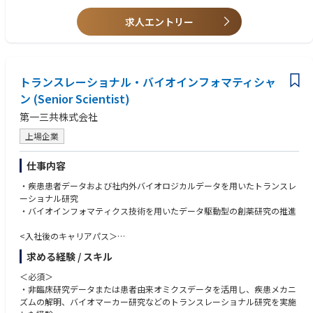
新技術のGxP適用という新領域においても、将来の中核人材として活躍す
• AI/MLバリデーションに関する知識
る機会があります。
求人エントリー
• 修士号または博士号
• プロジェクトマネジメントの資格または豊富な実務経験
• 業界カンファレンスやウェビナーへの積極的な参加意欲と自己啓発への
姿勢
トランスレーショナル・バイオインフォマティシャ
• シニアメンバーや管理職からメンタリングを積極的に受け、個人の成長
を継続的に追求できること
ン (Senior Scientist)
第一三共株式会社
上場企業
仕事内容
・疾患患者データおよび社内外バイオロジカルデータを用いたトランスレ
ーショナル研究
・バイオインフォマティクス技術を用いたデータ駆動型の創薬研究の推進
<入社後のキャリアパス＞
・創薬研究の初期探索またはプロジェクトのリーダー
求める経験 / スキル
・データ駆動型創薬研究基盤構築の企画・推進リーダー
＜必須＞
・非臨床研究データまたは患者由来オミクスデータを活用し、疾患メカニ
ズムの解明、バイオマーカー研究などのトランスレーショナル研究を実施