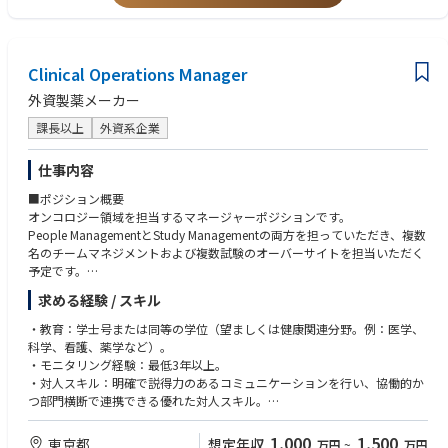
・担当領域における開発経験、もしくはそれに相当する臨床知識及び/又
はこれらの知識を習得する能力
・TOEIC 800 点以上、もしくはそれに相当する英語コミュニケーション力
Clinical Operations Manager
外資製薬メーカー
課長以上
外資系企業
仕事内容
■ポジション概要
オンコロジー領域を担当するマネージャーポジションです。
People ManagementとStudy Managementの両方を担っていただき、複数
名のチームマネジメントおよび複数試験のオーバーサイトを担当いただく
予定です。
また、開発戦略部門やメディカル部門など社内外の多くのステークホルダ
求める経験 / スキル
ーとの連携が発生し、グローバルチームとの協働機会も豊富なポジション
です。
・教育：学士号または同等の学位（望ましくは健康関連分野。例：医学、
科学、看護、薬学など）。
・モニタリング経験：最低3年以上。
・対人スキル：明確で説得力のあるコミュニケーションを行い、協働的か
つ部門横断で連携できる優れた対人スキル。
・柔軟性：変化する要件に柔軟に対応し、信頼できる関係およびパートナ
ーシップを構築・活用できる。
1,000
1,500
東京都
想定年収
万円
~
万円