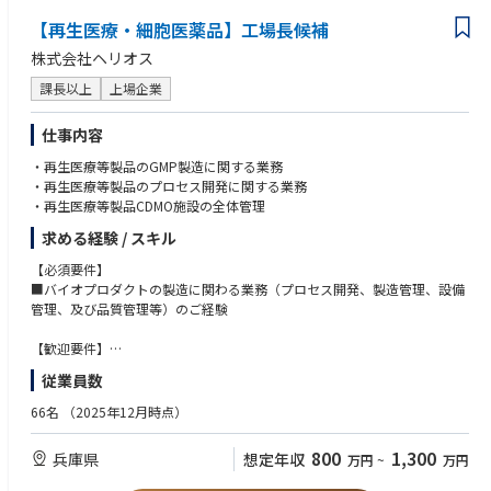
■Cross-Functional Team Leadership
●文章作成能力、パワーポイント等を用いた可視化能力
Serves as Chairperson of the Global Early Clinical Development (ECD) Tea
【再生医療・細胞医薬品】工場長候補
m and/or Medical Sub-Team (MST), depending on project stage.
株式会社ヘリオス
Responsibilities include:
課長以上
上場企業
Proposing team members together with the (Associate) Therapeutic Area
Head.
仕事内容
Representing ECD/MST on:
・Core Team
・再生医療等製品のGMP製造に関する業務
・Therapeutic Area Leadership Committee (TALC)
・再生医療等製品のプロセス開発に関する業務
・Clinical Expert Committee (CEC)
・再生医療等製品CDMO施設の全体管理
・Human Pharma Steering Committee (HPSC)
求める経験 / スキル
Additional activities:
【必須要件】
・Oversees interactions with:
■バイオプロダクトの製造に関わる業務（プロセス開発、製造管理、設備
External experts
管理、及び品質管理等）のご経験
Advisory boards
Adjudication committees
【歓迎要件】
Safety Data Monitoring Boards
■医薬品メーカーでの設備導入または設備保全のご経験
従業員数
・Reviews and approves publications related to the project in collaborat
■再生医療等製品のプロセス開発、製造、設備保全のご経験
ion with the Medical Head.
■医薬品若しくは再生医療等製品製造における製造管理者のご経験
66名
（2025年12月時点）
・Identifies studies that should be conducted.
【人物像】
800
1,300
兵庫県
想定年収
万円
~
万円
・物事を柔軟に考えられるフレキシビリティがある方
・Provides input into Medical Affairs strategic documents, including:
・開発/研究/生産部門及び外部の提携先との調整がスムーズにでき、課題