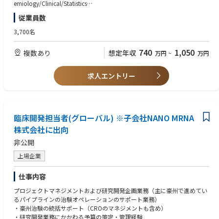
ing Market/R&D analysis
emiology/Clinical/Statistics
■Job Complexity
•Assess study design/target population/data source/data handling/anal
•Manage, and/or lead group of members who are responsible for condu
Complex due to:
従業員数
ytical method and give clear inputs from an epidemiological point of vie
cting clinical/epidemiologic research, analysis of data, reading of the da
・Global nature of the role
w
ta for efficacy, safety, clinical effectiveness and epidemiological assessm
・Matrix organization
3,700名
•Oversee venders and manage timeline, quality of outputs, resource, & c
ents (acceptable even if the leadership is primarily focused on the scientifi
・Direct multidisciplinary interaction
ost of their responsible researches
c features)*
740
1,050
複数あり
想定年収
万円
~
万円
•Survey & assess the necessary information for database and recommen
*Mandatory only for those with pharmaceutical industry experience
■Interfaces
d database that fits for research/analytical purpose
•Make manuscript for their own specialized topics
Works with:
•Develop AI use fit for purpose
・Global matrix teams
求人エントリー
•Implement AI (including Generative AI) to their work process not only for
＜歓迎 / Nice to have＞
・Regional BI counterparts
simplifying DS regular tasks but also for advancing them
•Reviewing, assessing and using Real-World Data for research purposes t
・External partners
•Support for PARCS led by Pharmacovigilance department
o address clinical/research questions
Academic institutions
•Networking, integrating and using EMR(electronic medical records)/EHR
Investigators
臨床開発担当者(グローバル) ※子会社NANO MRNA
(electronic health record) data for clinical /epidemiological research
•Using/applying bioinformatic methodologies to analyze medical data/
■Also interfaces with:
株式会社に出向
database/scientific research
・Regulatory authorities
非公開
・International societies
・Other relevant international stakeholders
上場企業
【資格 / License】
＜必須 / Mandatory＞
仕事内容
•Master’s degree in public health or equivalent (individuals holding Data
Science/Engineering/Pharmaceutical science/biostatistics degree are acc
プロジェクトマネジメントおよび研究開発企画業務（主に豪州で進めてい
eptable, but should have had the sufficient experience specialized in clini
るパイプラインの治験オペレーションのサポート業務）
cal development/epidemiological research)
・豪州治験の統括サポート（CROのマネジメントも含め）
・研究開発業務にかかわる予算の策定・管理経験