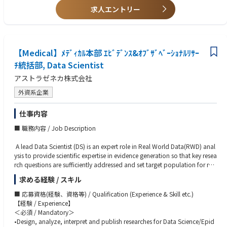
を解決していける方
求人エントリー
Scientific Platform
・メンバーとの良好なコミュニケーションが図れ、リーダーシップをお持
Publication Plan
ちの方
Product Maintenance and Optimization Summary
・新しい分野へチャレンジしていきたいご意欲をお持ちの方
■Key Accountabilities of the Clinical Program Leader in Experimental Me
【Medical】ﾒﾃﾞｨｶﾙ本部 ｴﾋﾞﾃﾞﾝｽ&ｵﾌﾞｻﾞﾍﾞｰｼｮﾅﾙﾘｻｰ
dicine Japan
ﾁ統括部, Data Scientist
■External Expert Engagement
・Map and prioritize External Experts (EEs) in the region, including:
アストラゼネカ株式会社
外資系企業
Indication experts
Translational clinicians
仕事内容
Phase II trialists
・Build and maintain relationships to obtain scientific input and support
■ 職務内容 / Job Description
trial success.
・Facilitate scientific discussions to ensure regional expertise contributes t
A lead Data Scientist (DS) is an expert role in Real World Data(RWD) anal
o:
ysis to provide scientific expertise in evidence generation so that key resea
Emerging science and innovation relevant to TA Inflammation
rch questions are sufficiently addressed and set target population for res
Proof-of-Concept (PoC) study design, including endpoint selection
earch. And all researches/analyses are planned and delivered in a way th
Biomarker strategy
求める経験 / スキル
at represent cutting-edge science, methodologies, technologies, process
es, and solutions in the Pharm industry. Lead Data Scientist reports to dir
■ 応募資格(経験、資格等) / Qualification (Experience & Skill etc.)
■Regulatory and Organizational Requirements
ector of Data Science, Medical.
【経験 / Experience】
Operates within the requirements of global Standard Operating Procedu
＜必須 / Mandatory＞
res (SOPs) and working instructions.
•Lead/co-lead observational/database research and data analysis includ
•Design, analyze, interpret and publish researches for Data Science/Epid