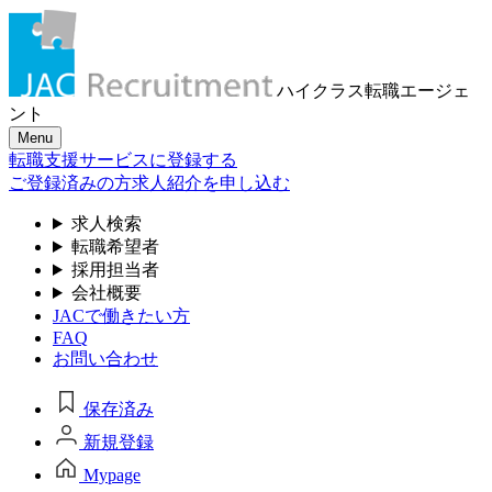
ハイクラス転職
エージェ
ント
Menu
転職支援サービスに登録する
ご登録済みの方
求人紹介を申し込む
求人検索
転職希望者
採用担当者
会社概要
JACで働きたい方
FAQ
お問い合わせ
保存済み
新規登録
Mypage