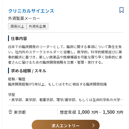
gulations) plus experience supporting regulatory inspections and internal
audits.
クリニカルサイエンス
Needs highly effective communication skills in Japanese (written/oral/int
外資製薬メーカー
erpersonal) and Business-level English, with proven ability to think strate
課長以上
外資系企業
gically, lead change, and build teams; preferred experience includes glo
bal/matrix work, system transformation projects, digital/automation to
ols, vendor transition, and ICSR management.
仕事内容
日本での臨床開発のリーダーとして，臨床に関する事項について責任を負
い，社内外のステークスホルダーと協働し，医学的，科学的根拠並びに薬
事的観点に基づき，新しい医薬品や医療機器を可能な限り早く効率的に患
者さんに届けるための臨床開発戦略を立案・管理・実行する。
求める経験 / スキル
経験／職歴
臨床開発経験が5年以上、もしくはそれに相当する臨床開発知識
学歴
・医学部、薬学部、看護学部、理学/農学部、もしくは生命科学系の大学
学部卒かそれ以上（修士、博士号保持者はなお可）
・医師、獣医師、薬剤師等、生命科学に関連する学位・免許取得者が望ま
1,000
1,500
東京都
想定年収
万円
~
万円
しい
求人エントリー
知識