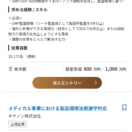
・GMP/GDP Audit関連のフォローアップ連絡を担当し、監査結果に基づく
是正措置（CAPA）の実施状況の監視
求める経験 / スキル
・Audit Annual Planの策定支援
・監査員トレーニングの企画・実行、監査に関わるツールの整備や改善
＜必須＞
・GMP監査経験（リード監査員として製造所監査を5件以上）
統合リスク管理活動の支援：
・海外と折衝ができる英語力（目安として TOEIC750点以上）または自助
・CMOおよびサプライヤーのリスク評価
努力で英語力を向上しようとする意欲
・デューデリジェンスやサイトセレクションの支援
・課題の本質をとらえて解決する力
・CMOおよびサプライヤーとの品質合意書の交渉と社内関係者との連携
・日本語、英語の文書作成能力、発信力
従業員数
・品質契約締結支援 （将来的に想定される業務）
＜歓迎＞
20,171名
（連結）
≪入社後のキャリアパス≫
・交渉、調整能力
・第一三共グループのグローバル製品品質保証に最も重要な製造所管理を
・国内外当局によるGMP査察対応経験
600
1,000
東京都
想定年収
万円
~
万円
推進・統括する中核的人材へと育成する。又は、第一三共グループのQMS
・新製品の国内外申請業務（CMC領域）の経験
のグローバル調和を推進・統括する中核的人材へと育成する。
・QMSのグローバル調和推進の経験
・当人の適性を踏まえ、品質保証分野（及び関連分野）の幅広い業務経験
・プロジェクトマネジメント能力
求人エントリー
によりキャリアを形成し、幹部職への登用を視野に入れた育成を行う。
・第一三共グループ各社における品質保証マネジメント職への登用可能性
もある。
メディカル事業における製品環境法規遵守対応
キヤノン株式会社
上場企業