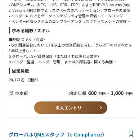
Python
• GMPシステム（MES、LIMS、EBR、ERP）およびRDPVMA systems (Argu
s, Veeva eTMF)に関するリスクベースのバリデーションアプローチの確保
＜歓迎 / Nice to have＞
• ベンダーにおけるデータインテグリティ管理の評価・モニタリング
•Develop prompt of AI to get accurate answers
• ベンダー所有システムのコンプライアンスリスクアセスメントの実施
•Apply health technology assessments to make clear drug characteristics
• ベンダーCSVガバナンスフレームワーク、SOP、テンプレートの開発・
求める経験 / スキル
維持
【語学 / Language】
• バリデーション文書の完全性およびライフサイクルコンプライアンスの
■経験 スキル〈必須〉
＜必須 / Mandatory＞
検証
• GxP関連業務において3年以上の実務経験を有し、うち以下のいずれかを
日本語 Japanese：
• CSV/DIギャップに関する調査・是正措置（CAPA）のリード
1年以上含むこと：
• Read/write scientific documents including data speculation in Japanes
• ベンダー関連業務に係る規制当局査察およびパートナー監査のサポート
o グローバルGxP品質保証（またはそれに準じる業務）
e
• 該当する場合、AI/MLバリデーションに関するSMEとしての指導
o ベンダー監督、ベンダー管理、または外部製造に関する業務
• Communicate/discuss IT/bioinformatics topics with the key stakeholder
• GMP QA、Tech Unit、DX/IT、外部パートナーとの信頼関係を積極的に構
o GMP環境における監査・査察の実施
s and experts in Japanese practically
従業員数
築し、コンプライアンスの整合性を確保
o 製造システム（MES、LIMS、EBR、ERP）のバリデーション業務
• FDA CSAガイダンスの「クリティカルシンキング」概念に基づくCSVプロ
o グローバルレベルでのCSVまたは品質関連ITシステム管理（ISPE GAMP
20,171名
（連結）
英語 English：
セスの合理化を推進し、迅速なシステム・アプリケーション実装に対する
5 第1版の深い知識、および第2版への習熟を含む）
Read/write scientific documents including data speculation in English
ビジネスニーズと時間のかかるCSV作業との間の摩擦を低減
• エンタープライズ視点を持ち、現状に対して積極的に改善を提案できる
600
1,000
東京都
• Communicate, and discuss IT/bioinformatics topics with the key stakeh
想定年収
万円
~
万円
こと
olders and experts in English practically
≪入社後のキャリアパス≫
• クロスファンクショナルかつグローバルな環境での業務経験
• Make a English presentation leading and facilitating research discussio
本ポジションを通じて、GxP規制、デジタル品質、AIバリデーションなど
• 品質マネジメントシステム、GxP規制、業界トレンドへの幅広い理解
求人エントリー
ns in the global meetings
急速に進化する領域での専門性を深めるとともに、グローバルなステーク
• コンピュータ化システムバリデーション、ITガバナンス、データインテ
ホルダー管理のスキルを磨くことができます。
グリティ、および関連規制に関する深い知識
【その他 / Others】
＜必須 / Mandatory＞
• 理系分野における学士号
• Communicate with external experts to search for suitable computer env
グローバルQMSスタッフ（e Compliance）
• グローバルチームにおいて積極的に協働し、信頼関係を築ける対人能力
ironment in AZ KK