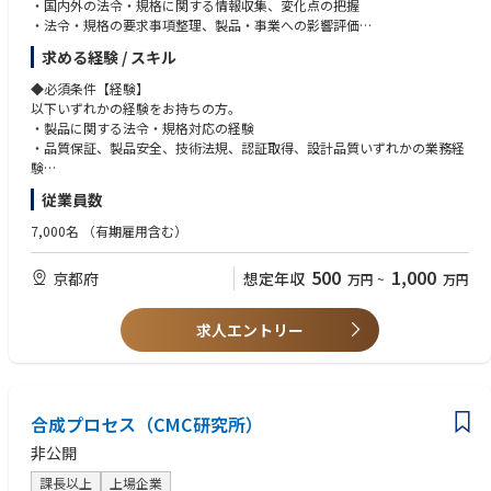
・国内外の法令・規格に関する情報収集、変化点の把握
・法令・規格の要求事項整理、製品・事業への影響評価
◆使用する開発言語・ソフト・装置/機器等
・影響評価結果に基づく対応方針の立案
・Office365(Outlook、Teams、Word、Excel、PowerPoint等)
求める経験 / スキル
・開発・品質・製造・事業部門など関係部門との調整・合意形成
・3D-CAD（Solidworks)
・法令遵守・規格適合を確実に行うための社内ルール・手順の整備
◆必須条件【経験】
・認証維持や法令対応に関するリスク課題の抽出・対応推進
以下いずれかの経験をお持ちの方。
・関係者が継続的に実行できる業務プロセスの構築
・製品に関する法令・規格対応の経験
・将来的には、業界団体や標準化機関における規格策定・改訂活動への参
・品質保証、製品安全、技術法規、認証取得、設計品質いずれかの業務経
画
験
・関係部門と連携しながら業務改善やプロジェクトを推進した経験
従業員数
◆具体的な仕事内容に対しての期待する成果
・社内ルール、業務手順、業務フローの整備・運用に関わった経験
・法令・規格の変化点を早期に把握し、製品・事業への影響をわかりやす
7,000名
（有期雇用含む）
く整理できている
◆必須条件【スキル】
・関係部門が取るべき対応を明確にし、対応遅れや認証リスクを未然に防
・法令・規格要求やリスクを論理的に整理できる力
500
1,000
京都府
想定年収
万円
~
万円
止できている
・複雑な内容を関係者にわかりやすく説明できる力
・属人的な対応ではなく、社内ルール・手順・業務フローとして再現性の
・開発・品質・製造などの関係部門と連携して業務を進めるコミュニケー
ある形に整備できている
ション力
求人エントリー
・開発・品質・製造などの関係部門と連携し、実行可能な対応方針を推進
・課題を整理し、対応方針を立てて実行に移す推進力
できている
・Excel、PowerPoint、Word等を用いた資料作成・情報整理スキル
・複雑な法令・規格要求を、関係者が理解し行動できる形で説明・展開で
きている
◆歓迎条件
合成プロセス（CMC研究所）
・電子部品、電気・電子機器、産業機器、自動車部品等に関する業務経験
◆この仕事の魅力
・製品安全、EMC、無線、製品セキュリティ等の法令・規格対応経験
非公開
・電子部品事業の安全・品質・法令遵守を支える中核業務に携われます
・法規・規格に適合する製品設計、または認証機関への申請業務の経験
・個別対応だけでなく、社内ルールや業務プロセスづくりから関与できま
・社内ルール・手順・業務フローの策定、展開、定着化の経験
課長以上
上場企業