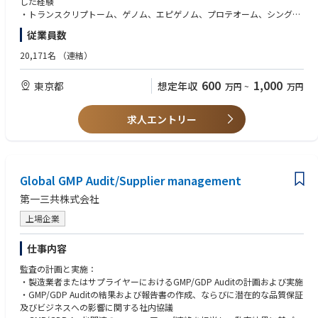
した経験
・トランスクリプトーム、ゲノム、エピゲノム、プロテオーム、シングル
セル解析などのオミクスデータを用いた研究経験
従業員数
・生物学的・薬理学的な仮説に基づいて解析計画を立案し、得られた結果
を解釈して次の実験や研究方針につなげた経験
20,171名
（連結）
・非臨床モデルとヒト疾患データを統合し、研究成果のヒトへの外挿可能
性や臨床的意義を評価する能力
600
1,000
東京都
想定年収
万円
~
万円
・薬理、疾患生物学、分子生物学、バイオインフォマティクス、計算生物
学、または関連分野における専門知識
・バイオインフォマティクス、医学、薬学、または生命科学関連分野の博
求人エントリー
士号
・海外研究者とのコミュニケーションも想定されるので英語が話せること
が望ましい
・異なる専門性を持つメンバーと連携して研究を推進できるコミュニケー
Global GMP Audit/Supplier management
ション能力
・理系博士号取得者
第一三共株式会社
＜尚可＞
上場企業
・薬理研究経験
・製薬企業またはバイオテックにて5年以上の勤務経験
仕事内容
・アカデミアにおいて、バイオインフォマティクスを用いた創薬または疾
監査の計画と実施：
患研究の経験がある。
・製造業者またはサプライヤーにおけるGMP/GDP Auditの計画および実施
・英語でコミュニケーションできる能力、英語論文執筆経験
・GMP/GDP Auditの結果および報告書の作成、ならびに潜在的な品質保証
及びビジネスへの影響に関する社内協議