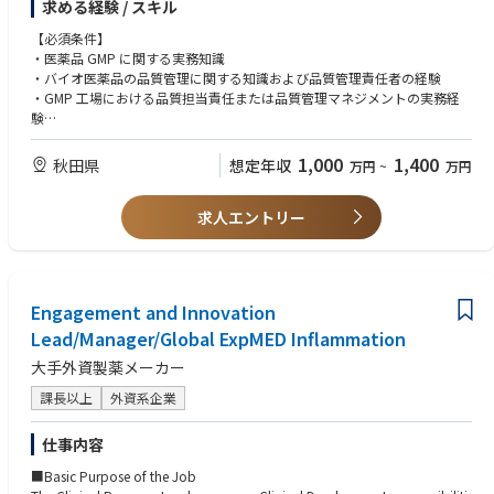
求める経験 / スキル
環境モニタリング、安定性試験等を含む試験活動全般の責任を担っていた
・物怖じせず議論し、行動力のある人材
だきます。
【必須条件】
◆使用する開発言語・ソフト・装置/機器等
・医薬品 GMP に関する実務知識
・MS-Excel、Word、Powerpoint、Outlookなど
・バイオ医薬品の品質管理に関する知識および品質管理責任者の経験
・chemSHERPA、IMDS、BOMcheck、IPC-1752の知識があればなおよい
・GMP 工場における品質担当責任または品質管理マネジメントの実務経
験
・試験設備・機器、試薬等、試験記録、試験結果、データインテグリティ
に関する基本的な理解
1,000
1,400
秋田県
想定年収
万円
~
万円
・複数の社外関係者（設計会社、施工会社、設備ベンダー、コンサルタン
ト、外部試験機関、技術供与等）との調整・折衝経験
求人エントリー
・品質管理部門または試験関連チームにおけるピープルマネジメント経験
・環境で発生する課題を整理し、関係者を巻き込みながら解決に導く能力
【歓迎条件】
・バイオ医薬品、抗体医薬品、バイオシミラー等の品質管理経験
Engagement and Innovation
・新工場、新試運転室、または新規試験設備立上げの経験
Lead/Manager/Global ExpMED Inflammation
・試験法移管、分析法バリデーション、分析技術レポリケーションの経験
・PMDA、FDA などの他国規制当局による GMP に関する試験対応の経験
大手外資製薬メーカー
・理化学試験、生化学試験、微生物試験、無菌試験、エンドトキシン試
験、環境モニタリング等に関する知見または実務経験
課長以上
外資系企業
・外部委託試験機関の選定、管理、監査経験
・LIMS、電子記録、試験データ管理、CSV、データインテグリティに関す
仕事内容
る知識または実務経験
・英語による技術文書・品質文書の読解、海外技術パートナーとのコミュ
■Basic Purpose of the Job