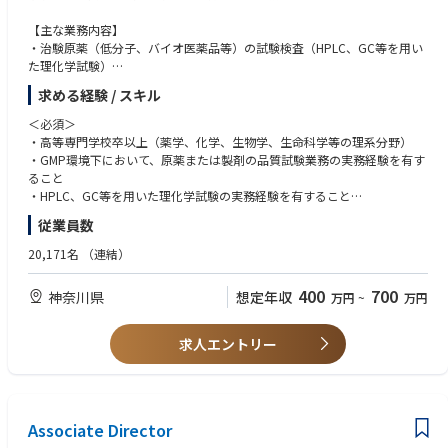
【主な業務内容】
・治験原薬（低分子、バイオ医薬品等）の試験検査（HPLC、GC等を用い
た理化学試験）
・分析法バリデーションおよび分析法技術移転
求める経験 / スキル
・安定性試験の実施および評価
・試験記録、報告書、手順書等のGMP文書作成
＜必須＞
・試験機器の日常管理および点検
・高等専門学校卒以上（薬学、化学、生物学、生命科学等の理系分野）
・品質異常や試験トラブル発生時の原因調査
・GMP環境下において、原薬または製剤の品質試験業務の実務経験を有す
・若手社員への技術指導および教育支援
ること
・HPLC、GC等を用いた理化学試験の実務経験を有すること
≪入社後のキャリアパス≫
・メカニカルピペットを用いた定量試験経験
従業員数
入社後は、治験原薬の品質試験担当者として分析技術およびGMP運用を習
得いただきます。その後は経験・適性に応じて、
＜歓迎＞
20,171名
（連結）
・ラボリーダー
・分析法バリデーション経験
・試験責任者
・分析技術移転経験
400
700
神奈川県
想定年収
万円
~
万円
・技術移転担当
・キャピラリー電気泳動等の使用経験
などへステップアップいただき、将来的には品質試験組織の中核人材とし
・バイオ医薬品分析経験
て活躍いただくことを期待しています。
・生物活性試験経験
求人エントリー
・英語文献や手順書の読解経験
Associate Director