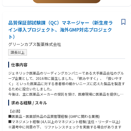
品質保証部試験課（QC）マネージャー（新生産ラ
イン導入プロジェクト、海外GMP対応プロジェク
ト）
グリーンカプス製薬株式会社
課長以上
仕事内容
ジェネリック医薬品のリーディングカンパニーである大手薬品会社のグル
ープ企業として、2016年に誕生しました。「飲みやすく」、 「扱いやす
く」 といった医薬品に対する患者様の細かいニーズに応えた製品を製造す
るために設立いたしました。
今後は、主に医薬品メーカーの受託を受け、医療現場に医薬品を提供して
いきます。
求める経験 / スキル
2020年に工場・設備を新設し、「健康経営優良法人(中小規模法人部門)」
認定を受けており、 キャリア構築と長期的に安心して働ける職場環境で
【必須】
す。
■医薬品・医薬部外品の品質管理経験 (GMPに関わる業務)
■マネジメント経験 (4人以上のマネジメント経験/主任・リーダー以上)
◆業務内容
※選考中に同意の下、 リファレンスチェックを実施する場合があります
品質保証部試験課のマネジメントや出荷する製品の品質を保証するための