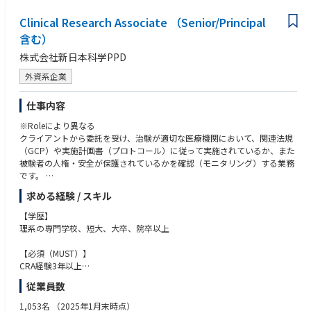
スキルアップの状況を見ながら環境法規制対応チームのリーダー、課内の
製品開発に関する知識
他チームとのローテーション、開発部門等他部門への兼務またはローテー
Clinical Research Associate （Senior/Principal
TOEIC700点程度の英語力
ションを経験してキャリアを積んで頂きます。
含む）
以降は工業会活動などの対外活動への関与や、マーケティング部門と連携
株式会社新日本科学PPD
した環境性能アピール等の企画関連業務を行って頂く可能性もあります。
外資系企業
仕事内容
※Roleにより異なる
クライアントから委託を受け、治験が適切な医療機関において、関連法規
（GCP）や実施計画書（プロトコール）に従って実施されているか、また
被験者の人権・安全が保護されているかを確認（モニタリング）する業務
です。
求める経験 / スキル
- 治験を実施する医療機関と担当医の選定
- 各施設における治験手続き業務（初回・変更・終了）全般
【学歴】
- エントリー進捗および症例スクリーニング状況の確認等の症例管理
理系の専門学校、短大、大卒、院卒以上
- 施設からのプロトコールや症例関連の問い合わせ対応、施設のEDC対応
補助（クエリ対応等）
【必須（MUST）】
- モニタリングプランに基づいたサイトマネジメントコール
CRA経験3年以上
- 治験届出内容（医師等の異動等）の確認
製薬メーカーやCROにおける企業治験の施設選定から終了手続きまでの一
従業員数
- システム関連のセットアップ
貫したモニタリング経験
- 治験スケジュールや契約内容の確認、医療機関のスタッフへの説明会の
Lead CRA経験 もしくは 後輩育成の経験がある方
1,053名
（2025年1月末時点）