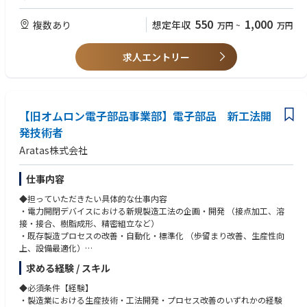
実施
グローバル試験の経験
- 治験の進捗管理： 症例数の進捗管理、症例報告書の回収・点検、症例報
コミニュケーションスキル、ネゴシエーションスキル、コーディネーショ
550
1,000
複数あり
想定年収
万円
~
万円
告書と資料との照合
ンスキル
- 治験薬の交付、供給管理状況の確認、回収
理系の専門学校、短大、大卒、院卒以上
- モニタリング報告書の作成
求人エントリー
- 治験終了手続き、確認作業
【歓迎（WANT）】
CTMSの使用経験
～Evolved Clinical Delivery (ECD)モデルについて～
英語での業務経験（Reading/Writing）
ECDとは、各役割(ロール)の専門性を発揮し、チーム力でベストサービス
新人/若手CRAの教育経験
を提供​するモデルです。以下3つのロールに分かれており、複数施設をチ
【旧オムロン電子部品事業部】電子部品 新工法開
ーム（ユニット）で担当することでフレキシブルに業務を分担し担当しま
発技術者
す。
Aratas株式会社
- Remote CRA：Site Managementの責任者(施設の主担当）、CTMとのメ
インコンタクト先
仕事内容
- On-site CRA：Remote CRAのリクエストに応じて施設訪問等、医療機関
◆担っていただきたい具体的な仕事内容
で実施する業務を担当
・電力開閉デバイスにおける新規製造工法の企画・開発 （接点加工、溶
- Assistant CRA：Remote CRAの管理下でSite Managementの各タスクを実
接・接合、樹脂成形、精密組立など）
施
・既存製造プロセスの改善・自動化・標準化 （歩留まり改善、生産性向
上、設備最適化）
・新規工法の試作評価および量産導入支援
求める経験 / スキル
・国内外工場との連携によるグローバル生産技術展開
・工法開発に必要な実験計画立案、データ解析、品質評価
◆必須条件【経験】
・製造業における生産技術・工法開発・プロセス改善のいずれかの経験