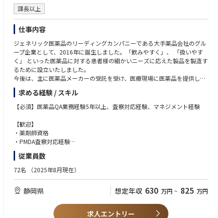
課長以上
仕事内容
ジェネリック医薬品のリーディングカンパニーである大手薬品会社のグル
ープ企業として、2016年に誕生しました。「飲みやすく」、 「扱いやす
く」 といった医薬品に対する患者様の細かいニーズに応えた製品を製造す
るために設立いたしました。
今後は、主に医薬品メーカーの受託を受け、医療現場に医薬品を提供して
いきます。
求める経験 / スキル
2020年に工場・設備を新設し、「健康経営優良法人(中小規模法人部門)」
認定を受けており、 キャリア構築と長期的に安心して働ける職場環境で
【必須】医薬品QA業務経験5年以上、査察対応経験、マネジメント経験
す。
【歓迎】
◆業務内容
・薬剤師資格
品質保証部門の責任者としてGMP品質保証業務全般およびメンバーのマネ
・PMDA査察対応経験
ジメントを担っていただきます。
・県薬務課査察対応
従業員数
・顧客監査対応
・品質保証部門の運営管理[三里1.1]
・品質システム構築経験
72名
（2025年8月現在）
・メンバー育成・評価
・品質システム改善推進
630
825
静岡県
想定年収
万円
~
万円
・GMP文化の醸成
・経営層への品質面からの提言
・査察・監査対応
求人エントリー