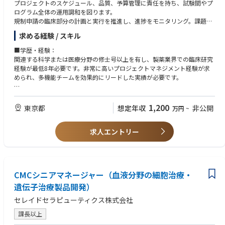
プロジェクトのスケジュール、品質、予算管理に責任を持ち、試験間やプ
ログラム全体の運用調和を図ります。
規制申請の臨床部分の計画と実行を推進し、進捗をモニタリング。課題は
速やかに報告・エスカレーションし、円滑なプロジェクト運営を実現しま
求める経験 / スキル
す。
■学歴・経験：
関連する科学または医療分野の修士号以上を有し、製薬業界での臨床研究
経験が最低8年必要です。非常に高いプロジェクトマネジメント経験が求
められ、多機能チームを効果的にリードした実績が必要です。
■資格・スキル：
強力なプロジェクトマネジメント能力、横断的かつ戦略的リーダーシッ
1,200
東京都
想定年収
非公開
万円
~
プ、優れたコミュニケーション能力とビジネス感覚が求められます。個々
のメンバーとチームを活性化し動機付ける高パフォーマンスなクロスファ
求人エントリー
ンクショナルチームを推進できる能力が必要です。顧客（医師、科学者、
各分野のマネージャー）や関係者と効果的に連携し、期待値を設定・管理
するための優れた対人スキルも必須です。
CMCシニアマネージャー（血液分野の細胞治療・
遺伝子治療製品開発）
セレイドセラピューティクス株式会社
課長以上