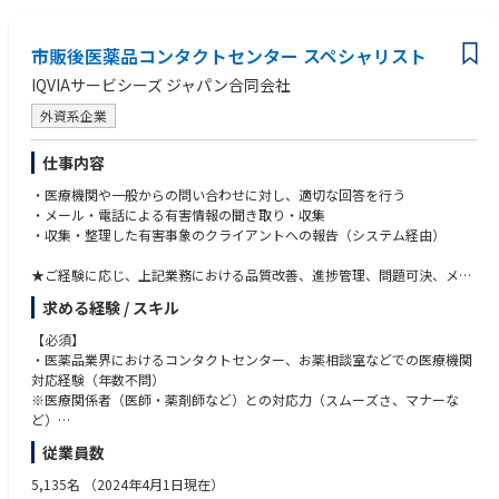
市販後医薬品コンタクトセンター スペシャリスト
IQVIAサービシーズ ジャパン合同会社
外資系企業
仕事内容
・医療機関や一般からの問い合わせに対し、適切な回答を行う
・メール・電話による有害情報の聞き取り・収集
・収集・整理した有害事象のクライアントへの報告（システム経由）
★ご経験に応じ、上記業務における品質改善、進捗管理、問題可決、メン
バーサポートなどのスーパーバイザー業務もお任せします。
求める経験 / スキル
【必須】
・医薬品業界におけるコンタクトセンター、お薬相談室などでの医療機関
対応経験（年数不問）
※医療関係者（医師・薬剤師など）との対応力（スムーズさ、マナーな
ど）
・ビジネスレベルの日本語能力
従業員数
・英語の読み書き。英語を学ぶ意思がある方
※トレーニング資料や英語回答資料を読む、理解する必要があるため
5,135名
（2024年4月1日現在）