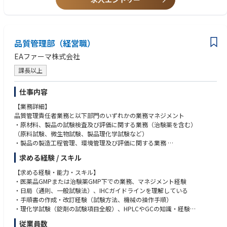
薬事品質保証部（16名）は、薬事チーム（3名）と品質保証部（13名）の
・機械安全に関する知識、PSE（電気用品安全法）対応経験のある方。
2つの部署で構成されています。
・チームリーダー又はチームマネジメント経験（People managerである
かは問わない）
【魅力】
・SAP、TrackWise、SFDC 等 各種ERPシステムの使用経験
当社のミッションである、「私たちの住む世界を、より健康で、より清
品質管理部（経営職）
・メーカー本社で品質保証スタッフ経験（全社の取りまとめ、各事業への
潔、より安全な場所にするために」を念頭に、関連分野における、
指導経験、SOP作成経験）がある方
EAファーマ株式会社
最新の研究、開発、製造に関連する顧客をサポートを通し、科学の発展や
・ISOの基礎知識のある方
医薬品研究など、様々な分野に貢献することができます。
課長以上
製品の品質に関わる業務全般に広く携わり、社内外のステークホルダーか
ら頼りにされる、やり甲斐のある仕事です。
仕事内容
また、部内コミュニケーションを取りやすく、意思決定も早いため、スピ
ード感を持って業務を進めることができます。
【業務詳細】
中途入社者も多く、グループ内異動も希望に応じ行われており、裁量をも
品質管理責任者業務と以下部門のいずれかの業務マネジメント
った働き方やスキルアップが可能な環境。
・原材料、製品の試験検査及び評価に関する業務（治験薬を含む）
■育児・介護等と仕事の両立を行いやすくするための「フレキシブルワー
（原料試験、微生物試験、製品理化学試験など）
クアレンジメント」として、コアタイムなしのフレックス勤務制度や在宅
・製品の製造工程管理、環境管理及び評価に関する業務
勤務制度を導入*している他、育児短時間勤務制度は小学校卒業まで、介
求める経験 / スキル
護休職は通算6か月間と、法定以上のサポートを提供しており、実際に多
【業務の特徴】
くの社員が両立を実現しています。また、仕事と介護を両立できる職場環
品質管理業務（分析方法、分析機器等）に関する高度な知識・スキルを活
【求める経験・能力・スキル】
境整備促進のために厚生労働省が定めた「トモニン」マークも取得してい
かし、GMP等の関連法規を遵守しながら品質システムの維持・向上を図る
・医薬品GMPまたは治験薬GMP下での業務、マネジメント経験
ます。
とともに、部門横断的な連携や継続的改善活動、課内マネジメントを通
・日局（通則、一般試験法）、IHCガイドラインを理解している
じ、高品質な医薬品を患者様にお届けする使命に貢献できる。
・手順書の作成・改訂経験（試験方法、機械の操作手順）
【オンボーディングプラン（育成・研修の計画）】
・理化学試験（錠剤の試験項目全般）、HPLCやGCの知識・経験
事業部及び薬事品質保証部内でのトレーニングから始まり、OJTにてルー
【業務の魅力】
・医薬品の微生物試験の業務経験があることが望ましい
従業員数
チン業務をしっかりと習得して頂きます。
福島事業所の品質管理業務を経営職の立場として、品質システムの運用、
・人物的には、コミュニケーション能力が高く、課題に対して挫けず意欲