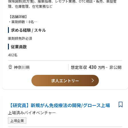
保険調剤(処方箋)、服薬指導、レセプト業務、OTC相談・販売、薬歴管
理、在庫管理、在宅業務など
【店舗詳細】
・薬剤師数：8名
・事務：6名
求める経験 / スキル
・応需科目：内科
・処方箋枚数：120枚/日
薬剤師免許必須
従業員数
トライアドジャパン株式会社の薬局部門のカモメ薬局は東京、神奈川、埼
玉に29店舗展開しております。
402名
これまでの経験を活かし、よりよい薬局作りを一緒にしませんか。
430
神奈川県
想定年収
非公開
万円
~
求人エントリー
【研究員】新規がん免疫療法の開発/グロース上場
上場済みバイオベンチャー
上場企業