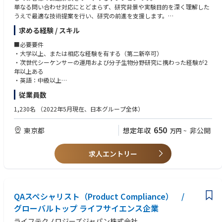
単なる問い合わせ対応にとどまらず、研究背景や実験目的を深く理解した
うえで最適な技術提案を行い、研究の前進を支援します。
技術的な深掘りやトラブルシューティングを通じて多くの研究プロジェク
求める経験 / スキル
トを支えるとともに、社内外から信頼される専門家として、
専門性を軸にビジネス成果にも貢献する「技術と事業をつなぐ」役割を主
■必要要件
体的に担っていただきます。
・大学以上、または相応な経験を有する（第二新卒可）
・次世代シーケンサーの運用および分子生物分野研究に携わった経験が2
【担当製品】
年以上ある
＊対象製品：次世代シーケンサー
・英語：中級以上
https://www.thermofisher.com/jp/ja/home/life-science/sequencing/next-
（ 読み書きは中級以上が必須です：製品マニュアルを読解できること、メ
従業員数
generation-sequencing.html
ール対応、海外出張や製品に関わるやりとりを行えること）
＊担当エリア：全国
・論理的にトラブルシュートが可能な問題解決能力
1,230名
（2022年5月現在、日本グループ全体）
・双方向コミュニケーションができ、能動的に活動できる
【担当エリア】
・販売促進活動の重要性を理解し実行できる
650
東京都
想定年収
非公開
万円
~
・ アプリケーション視点での技術的なコンサルテーション
・ 製品プロモーションおよびデモンストレーションの実施
【歓迎要件】
・ 主にメールや電話を介した問い合わせ対応・ 製品トレーニングおよび
・公的研究機関における研究業務に携わった経験がある
求人エントリー
サポートコンテンツの提供
・学会等でオーラルによる発表経験がある
・トラブルシューティングを実施し原因究明と解決案の提案・ ウェブ媒
・ 接客業務の経験がある
体活用
【仕事内容】
QAスペシャリスト（Product Compliance） /
担当エリアにおける売上目標の達成に向け、以下の業務を担当いただきま
グローバルトップ ライフサイエンス企業
す。
ライフテクノロジーズジャパン株式会社
・大学、公的研究機関、製薬企業、食品関連企業などへの遺伝子解析機