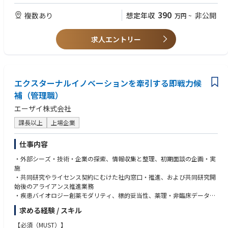
390
複数あり
想定年収
非公開
万円
~
【歓迎要件】
・薬剤師・看護師など医療関係の資格、あるいは、MR職歴 ライフサイエ
ンス関連の学歴・職歴
求人エントリー
・添付文書やインタビューフォームの改訂作業をしたことがある
エクスターナルイノベーションを牽引する即戦力候
補（管理職）
エーザイ株式会社
課長以上
上場企業
仕事内容
・外部シーズ・技術・企業の探索、情報収集と整理、初期面談の企画・実
施
・共同研究やライセンス契約にむけた社内窓口・推進、および共同研究開
始後のアライアンス推進業務
・疾患バイオロジー創薬モダリティ、標的妥当性、薬理・非臨床データ等
の一次評価
求める経験 / スキル
・研究、臨床、知財、法務、事業開発等と連携したデューデリジェンス支
援
【必須（MUST）】