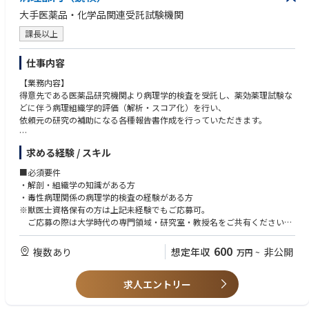
大手医薬品・化学品関連受託試験機関
課長以上
仕事内容
【業務内容】
得意先である医薬品研究機関より病理学的検査を受託し、薬効薬理試験な
どに伴う病理組織学的評価（解析・スコア化）を行い、
依頼元の研究の補助になる各種報告書作成を行っていただきます。
医薬品や医療用具関連以外にも、アカデミアを含めて医学、歯学関係の学
求める経験 / スキル
術研究用や学会発表用などにおける病理組織学的評価（鏡検）も行いま
す。
■必須要件
・解剖・組織学の知識がある方
・毒性病理関係の病理学的検査の経験がある方
※獣医士資格保有の方は上記未経験でもご応募可。
ご応募の際は大学時代の専門領域・研究室・教授名をご共有ください
■歓迎要件
600
複数あり
想定年収
非公開
万円
~
・鏡検のご経験者
・病理学の総論程度の知識のある方
求人エントリー