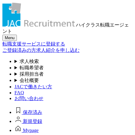
ハイクラス転職
エージェ
ント
Menu
転職支援サービスに登録する
ご登録済みの方
求人紹介を申し込む
求人検索
転職希望者
採用担当者
会社概要
JACで働きたい方
FAQ
お問い合わせ
保存済み
新規登録
Mypage