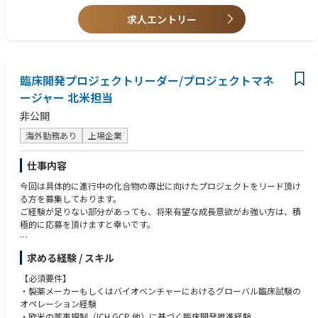
- 英文（技術資料等）読解
求人エントリー
臨床開発プロジェクトリーダー/プロジェクトマネ
ージャー 北米担当
非公開
海外勤務あり
上場企業
仕事内容
今回は具体的に進行中の化合物の導出に向けたプロジェクトをリード頂け
る方を募集しております。
ご経験が足りない部分があっても、将来有望な成長意欲がお強い方は、積
極的に応募を頂けますと幸いです。
がん領域を重点として以下業務をお願いします
求める経験 / スキル
・臨床開発戦略の立案
【必須要件】
・早期臨床開発計画の作成
・製薬メーカーもしくはバイオベンチャーにおけるグローバル臨床試験の
・治験実施計画書作成
オペレーション経験
・治験の実施
・欧米の薬事規制（ICH GCP 他）に基づく臨床開発推進経験