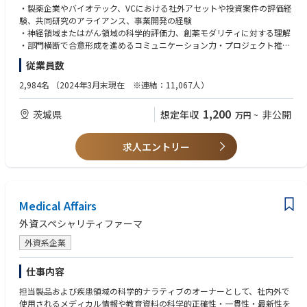
・経営・意思決定会議向け資料作成、提案内容の説明・合意形成
・製薬企業やバイオテック、VCにおける社外アセットや投資案件の評価経
・データベースの活用や学会参加等を通じた創薬の競合、トレンド調査
験、共同研究のアライアンス、事業開発の経験
・神経領域またはがん領域の科学的評価力、創薬モダリティに対する理解
・部門横断で合意形成を進めるコミュニケーション力・プロジェクト推進
力
従業員数
・英語での文献調査、資料作成、会議・議論が可能なコミュニケーション
力
2,984名
（2024年3月末現在 ※連結：11,067人）
・企業にて1年以上の組織マネジメント経験（人財育成・評価を含む）を
有する
1,200
茨城県
想定年収
非公開
万円
~
【歓迎（WANT）】
・Ph.D.または修士以上の生命科学・薬学・医学・化学等の専門性
求人エントリー
・契約、知財、デューデリジェンスの経験
・導入候補アセットの経済性・事業性評価の経験
・パイプライン・ポートフォリオ管理の経験
・創薬エコシステム構築に関与した経験
Medical Affairs
外資スペシャリティファーマ
外資系企業
仕事内容
担当製品および疾患領域の科学的ナラティブのオーナーとして、社内外で
使用されるメディカル情報や教育資料の科学的正確性・一貫性・最新性を