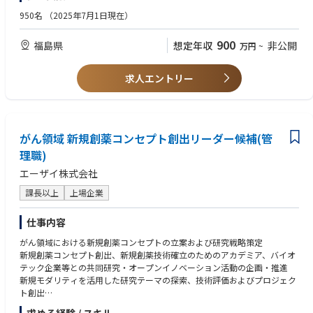
その後、社内外の問合せ対応を通して十分に経験を積んで頂きます。まず
継続的な改善を主導し、課内の人財育成、業務効率化、適正品質の維持管
的に取り組める方
950名
（2025年7月1日現在）
は全体オリエンテーションからスタート、
理、技術力向上を含むマネジメントなど、組織全体の品質基盤強化に貢献
その後これまでのスキル・経験に合わせて数か月ほどはOJTを通じて仕事
できる。
＜歓迎要件＞
900
福島県
想定年収
非公開
を覚えていきます。
万円
~
また、全社視点での分析技術・品質レベル向上を目的に、技術部門やCMC
薬剤師資格があれば尚可
不明点などは先輩社員や周りの同僚がサポートします。また社内外の研修
部門と連携しながら、品質管理部内のマネジメントを推進でき、将来的に
もご希望に応じて受講いただき、
は、品質マネジメント全体を俯瞰できるキャリア形成が可能である。
求人エントリー
業務に必要な知識を継続的に習得いただきます。
【働き方について】
勤務先は三田本社で、入社当初は前任者からの引継ぎを実施し、その後在
宅勤務制度を活用しつつ、
がん領域 新規創薬コンセプト創出リーダー候補(管
週に２～３回程度出社して関係者とコミュニケーションを実施します。
理職)
【将来的なキャリアパス】
エーザイ株式会社
前述の業務を通して、当社製品の理解を深め経験を積むことで、品質保証
課長以上
上場企業
業務の専門家として活躍していただけます。
また、薬事品質保証部はサーモフィッシャーサイエンティフィックにおけ
る複数の事業部と活動をしており、
仕事内容
責任感とやり甲斐のある業務に携わっていただく可能性があります。
がん領域における新規創薬コンセプトの立案および研究戦略策定
新規創薬コンセプト創出、新規創薬技術確立のためのアカデミア、バイオ
テック企業等との共同研究・オープンイノベーション活動の企画・推進
新規モダリティを活用した研究テーマの探索、技術評価およびプロジェク
ト創出
創薬プロジェクトの立ち上げから非臨床PoC取得までの研究推進および意