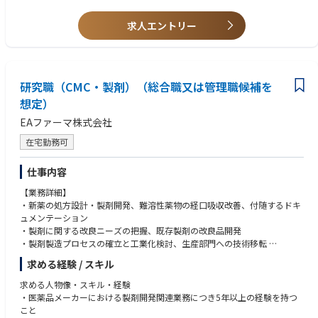
s, and customer expectations.
0%), including overnight stays.
Participate in effective planning of Clinical Monitoring recruitment and ret
Identify and mitigate quality risks through proactive monitoring and corr
Valid driver’s license where required for business travel.
ention strategies;
求人エントリー
ective actions.
Oversight of effective CRA Manager training and oversight strategies; and
Lead quality improvement initiatives, CAPA activities, and country quality
Support global/local management of all Clinical Monitoring operational
plans.
metrics and goals in Japan.
Drive accountability for quality performance and continuous enhanceme
nt of delivery standards.
研究職（CMC・製剤）（総合職又は管理職候補を
想定）
【Financial Management】
Manage budgets, resource utilization, profitability, and operational exp
EAファーマ株式会社
enditures.
在宅勤務可
Optimize financial performance while maintaining quality and delivery c
ommitments.
仕事内容
Monitor and address cost overruns and implement efficiency initiatives.
Ensure effective management of billable utilization and workforce produ
【業務詳細】
ctivity.
・新薬の処方設計・製剤開発、難溶性薬物の経口吸収改善、付随するドキ
ュメンテーション
【Commercial Growth】
・製剤に関する改良ニーズの把握、既存製剤の改良品開発
Develop and strengthen customer relationships to identify new business
・製剤製造プロセスの確立と工業化検討、生産部門への技術移転
opportunities.
・国内外における治験薬の委託先製造管理と付随するドキュメンテーショ
Partner with Business Development and Operational leaders to support b
求める経験 / スキル
ン
usiness growth strategies.
・製剤製造に係る国内外承認申請資料の作成及び照会対応
求める人物像・スキル・経験
Provide country expertise for proposals, bid defenses, and customer eng
・生産におけるトラブル・変更に対する技術支援
・医薬品メーカーにおける製剤開発関連業務につき5年以上の経験を持つ
agements.
・新薬の開発におけるCMC部門・非臨床のマネジメント業務
こと
Support regional expansion initiatives and contribute to revenue growth