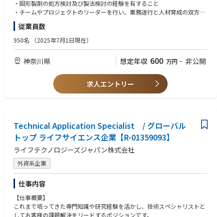
・国内外の会社の開発品及び市販品の製剤パートにおける導入評価
・固形製剤の処方検討及び製法検討の経験を有すること
objectives.
・当社開発品及び市販品の導出活動における製剤パートの資料準備及び対
・チームやプロジェクトのリーダーを行い、業務遂行と人材育成の双方が
応
できること
【What Success Looks Like】
従業員数
・海外を含め社内外の関係者とプロジェクト推進に向けたコミュニケーシ
Proven leadership in a complex, matrixed global environment.
【業務の特徴】
ョン能力を有すること
Strong expertise in clinical operations, regulatory requirements, and proj
950名
（2025年7月1日現在）
医薬品ならではの規制をふまえつつ物理化学・化学工学的な専門性を発揮
・高い安全意識を持ち、機器原理を理解し適切な取り扱いができること
ect delivery.
しながら製剤の設計を行い、臨床開発と連動し工業化・生産化検討により
・課題に対し解決までのストーリーを自ら構築し、具体的検証方法を導き
Demonstrated ability to drive operational excellence, financial performa
600
神奈川県
想定年収
非公開
万円
~
処方・製法をブラッシュアップしていきます。
だせること
nce, and business growth.
上記を申請資料に耐えうるレポートとしてまとめ、製造販売承認申請の一
・DIを意識したタイムリーなレポート作成を迅速かつ適切に行えること
Exceptional people leadership, stakeholder management, and customer
翼を担っていただきます
歓迎されるスキル・経験
求人エントリー
engagement skills.
・レギュラトリ関連の一定の知識と実践する能力を有し、日常的に最新情
Track record of developing high-performing teams and delivering measu
報のウオッチができること
rable results.
・バイオ医薬品等、経口固形製剤以外の製剤開発経験を有すること
・幅広い物理化学的知見とそれを応用展開する能力があること
Technical Application Specialist / グローバル
・基本的理化学分析スキルを持ち、その原理原則を理解し応用展開ができ
ること
トップ ライフサイエンス企業【R-01359093】
・広い知識と経験から、発生し得る課題を事前に察知し対応することで課
ライフテクノロジーズジャパン株式会社
題を発生させないようにできること
外資系企業
仕事内容
【仕事概要】
これまで培ってきた専門知識や研究経験を活かし、技術スペシャリストと
してお客様の課題解決をリードするポジションです。