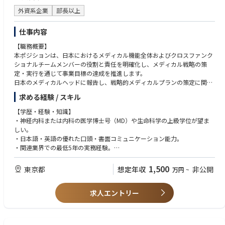
外資系企業
部長以上
仕事内容
【職務概要】
本ポジションは、日本におけるメディカル機能全体およびクロスファンク
ショナルチームメンバーの役割と責任を明確化し、メディカル戦略の策
定・実行を通じて事業目標の達成を推進します。
日本のメディカルヘッドに報告し、戦略的メディカルプランの策定に関
与。主要な成果物の実行を確実にし、タイムリーな分析と更新を、明確か
求める経験 / スキル
つ一貫したコミュニケーションで行います。
また、チームの業務効率向上や主要プロジェクトの推進をリードし、アラ
【学歴・経験・知識】
イアンスのメディカル窓口としても機能します。
・神経内科または内科の医学博士号（MD）や生命科学の上級学位が望ま
しい。
【神経領域治療分野計画の策定】
・日本語・英語の優れた口頭・書面コミュニケーション能力。
製品固有のクロスファンクショナルプロジェクト（例：プロダクトアドバ
・関連業界での最低5年の実務経験。
イザリーボード、フェーズIV関連のLCM活動、医師主導研究、その他メデ
・戦略立案や多階層のクロスファンクショナルチームのリーダー経験、グ
ィカル主導の部門横断イニシアティブ）のメディカル戦略とスケジュール
ローバルメディカルアフェアーズやR&D環境、製薬の商業化・規制プロセ
1,500
東京都
想定年収
非公開
万円
~
策定を監督
スの理解が強く望まれる。
グローバル製品計画策定時に、出版、研修施策、KOL計画や指標などに関
・最小限の指導で自立して業務を遂行し、複雑な規制環境を対面およびデ
する意見を提供
求人エントリー
ジタルチャネルでリモートからも対応可能。
地域のメディカル担当者と連携し、グローバルプランの整合性を図り、グ
・国内外への頻繁な出張の可能性あり。
ローバルおよびローカルのメディカル活動・戦略・戦術の情報交換を実施
・ビジネス部門との連携において非プロモーション活動の規制遵守を徹
プログラムのリスクを特定し、チームと共にリスク軽減策を策定
底。