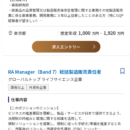
る部門及び責任者との連携。
・薬剤師免許
・品質保証責任者及び安全管理責任者への業務指示及び監督。
・医薬品の品質管理又は製造販売後安全管理に関する業務その他製造販売
・製造販売業者への業務報告及び意見申述。
業に係る薬事業務、開発業務に３年以上従事したことのある方（特にGQP
・医薬品製造販売業許可更新対応。
経験者が望ましい）
・向精神薬の統括管理
・管理職としてのご経験
1,000
1,920
東京都
想定年収
万円
~
万円
【太陽ファルマにおける総責業務の特徴】
【歓迎条件】
当社の取り扱い製品は、長期収載品などの長年使われている医薬品である
・向精神薬に関する総責経験
ため、安全性面でのリスクは比較的少ないと言えます。しかしながら、安
求人エントリー
・薬事法規、製品の特性、原材料の調達から製品の市場への出荷に至る業
全性に関する規制は年々厳格化する方向にありますので、最新の規制当局
務プロセス、製造方法及び製造管理、品質管理並びに製造販売後安全管理
からの発信に気を配り対応しています。また、他社からの承継品を取り扱
に関する総合的な理解力及び適正な判断力を有すること。
うという特性上、初回承認時期の開発情報が限られている事から、製造委
託先への技術的なフォローアップや品質管理責任者を通じた適切な指示が
RA Manager（Band 7）総括製造販売責任者
必要です。さらに、昨今は安定供給も規制当局からは求められております
ので、これらに関する総合的な知識や経験をもとに、総責としての様々な
グローバルトップ ライフサイエンス企業
判断を求められています。
課長以上
外資系企業
仕事内容
【このポジションのミッション】
ビジネスの推進要因を理解し、製品・サービスが日本で提供できるよう、
法規制の枠組みと環境に関する知識を活用して、
規制ソリューションを提案し、規制に従った手続き/準備を推進すると共
に、市販後のリコール・市場安全性通知（FSN）といった