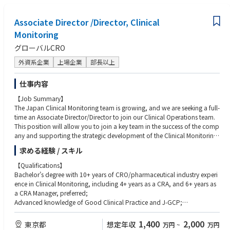
ry authorities.
Excellent communication, presentation, negotiation, planning, and orga
Lead regional and global initiatives and contribute to strategic business
nizational skills.
Associate Director /Director, Clinical
objectives.
Ability to manage multiple priorities, mitigate operational and customer
Monitoring
risks, and deliver customer-focused solutions.
【Operational Excellence】
Strong financial and business acumen with experience managing resourc
グローバルCRO
Ensure efficient delivery of clinical projects within timeline, budget, and q
es and team performance.
uality expectations.
Ability to work independently and collaboratively in a fast-paced, global
外資系企業
上場企業
部長以上
Provide strategic country-level expertise on regulatory requirements and
environment.
clinical landscapes.
仕事内容
Monitor operational performance through KPIs and quality metrics, drivi
【Experience】
ng continuous improvement.
10+ years of people management experience, including leadership of ma
【Job Summary】
Optimize resource allocation, workforce planning, and utilization across
nagers.
The Japan Clinical Monitoring team is growing, and we are seeking a full-
projects and customers.
Significant experience building and maintaining customer relationships
time an Associate Director/Director to join our Clinical Operations team.
within clinical research, CRO, or healthcare settings.
This position will allow you to join a key team in the success of the comp
【Talent Management】
Experience in workforce planning, resource management, talent develop
any and supporting the strategic development of the Clinical Monitoring
Oversee recruitment, onboarding, performance management, developm
ment, and performance management.
function in Japan. A strong understanding of Clinical Monitoring and ho
求める経験 / スキル
ent, and retention of employees.
w it is integrated with other clinical operations functions is required. It is
Build strong leadership pipelines and succession plans.
【Preferred】
different role from Clinical Trial Management. This position is based in ou
【Qualifications】
Implement training and development initiatives to enhance team capabil
Master’s degree or other advanced qualification in a relevant discipline.
r Tokyo office; however, will be supporting the development of CRA Man
Bachelor’s degree with 10+ years of CRO/pharmaceutical industry experi
ities.
Experience leading large, geographically dispersed teams within a global
agers in our Tokyo and Osaka offices.
ence in Clinical Monitoring, including 4+ years as a CRA, and 6+ years as
Foster a high-performance culture and address employee engagement a
matrix organization.
a CRA Manager, preferred;
nd performance challenges.
【Responsibilities】
Advanced knowledge of Good Clinical Practice and J-GCP;
【Work Environment & Travel】
Direct supervision of CRA management to ensure effective line managem
Strong leadership, mentoring, and motivational skills;
【Quality & Compliance】
Office-based or home-based role, with office presence as required.
ent;
Effective English written and verbal communication skills; and
1,400
2,000
東京都
想定年収
万円
~
万円
Ensure compliance with SOPs, quality standards, regulatory requirement
Ability to travel domestically and internationally (approximately 20–3
Oversight of CRA resourcing/allocation across studies and sites;
Proficient knowledge of Microsoft® Office software.