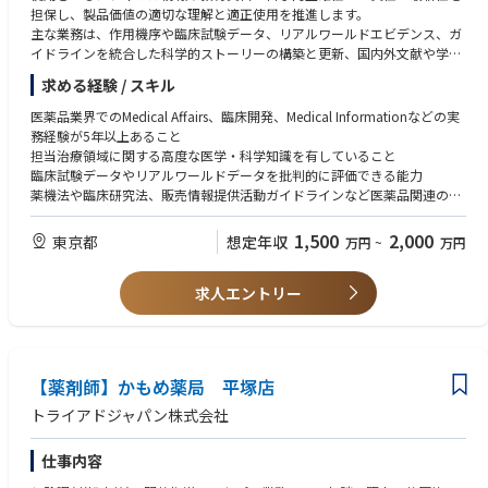
担保し、製品価値の適切な理解と適正使用を推進します。
主な業務は、作用機序や臨床試験データ、リアルワールドエビデンス、ガ
イドラインを統合した科学的ストーリーの構築と更新、国内外文献や学会
情報の収集・評価・共有です。学術スライドやFAQ、論文、デジタルコン
求める経験 / スキル
テンツの科学的レビューと助言を行い、MSLやMedical Leadへの専門的サ
ポートも担当します。
医薬品業界でのMedical Affairs、臨床開発、Medical Informationなどの実
社内向けメディカルトレーニングの企画・実施、疾患理解や競合環境の情
務経験が5年以上あること
報発信、PMSやRWEの科学的解釈支援、クロスファンクショナル連携も含
担当治療領域に関する高度な医学・科学知識を有していること
まれます。
臨床試験データやリアルワールドデータを批判的に評価できる能力
学会や社内会議への参加は5～10％程度です。
薬機法や臨床研究法、販売情報提供活動ガイドラインなど医薬品関連の法
規・ガイドラインの基本的理解
医学・薬学分野の英語文献を読み解く力と、資料作成やプレゼンテーショ
1,500
2,000
東京都
想定年収
万円
~
万円
ンができる英語コミュニケーション能力
医学・薬学または生命科学系の学士以上の学位（修士・博士号があれば尚
求人エントリー
可）
Medical Information関連業務経験が3年以上ある場合も対象となる
【薬剤師】かもめ薬局 平塚店
トライアドジャパン株式会社
仕事内容