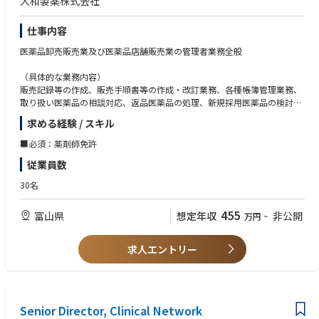
大和製薬株式会社
経験がある方
・弊社の研究に興味があり、積極性・協調性をもって業務を遂行できる方
仕事内容
医薬品卸売販売業及び医薬品店舗販売業の管理者業務全般
（具体的な業務内容）
販売記録等の作成、販売手順書等の作成・改訂業務、各種帳簿管理業務、
取り扱い医薬品の相談対応、返品医薬品の処理、新規採用医薬品の検討、
他従事者に対する教育訓練、医薬品販売時の説明、法令順守の確認・自己
求める経験 / スキル
点検、副作用情報等の収集、有効性・安全性に関する情報収集業務、販売
先管理 等
■必須：薬剤師免許
従業員数
30名
455
富山県
想定年収
非公開
万円
~
求人エントリー
Senior Director, Clinical Network