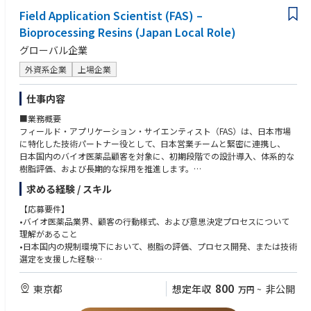
Field Application Scientist (FAS) –
【適時適切なプログラム情報の関係部門への伝達】
チームと協力し、プログラムリスクの特定と軽減策の開発を推進
Bioprocessing Resins (Japan Local Role)
グローバル企業
【メディカルプランの実行】
グローバルメディカルディレクター、グローバルメディカル部門、コマー
外資系企業
上場企業
シャルパートナーと連携し、戦略的財務計画、年間運営計画、リソース予
測をリード。研究イニシアティブ、出版、アドバイザリーボード、医療研
仕事内容
修、メディカルインフォメーション、要員などを含む。
ローカル神経領域メディカルチームおよび関連会議を主導し、議題設定、
■業務概要
適切な会議内容の整理、整合促進、フォローアップを徹底
フィールド・アプリケーション・サイエンティスト（FAS）は、日本市場
グローバルメディカル機能リーダーと連携し、製品チームの整合性とタイ
に特化した技術パートナー役として、日本営業チームと緊密に連携し、
ムリーな実行を確保
日本国内のバイオ医薬品顧客を対象に、初期段階での設計導入、体系的な
プロセス、ツール、テンプレート（例：役割責任リスト、リソースリスト
樹脂評価、および長期的な採用を推進します。
など）を作成しベストプラクティスを推進
この役割では、日本の顧客との深い関わり、現地市場の慣行、規制上の要
求める経験 / スキル
主要マイルストーンの計画と進捗管理、メディカルプランの優先順位付け
件、意思決定プロセスへの確実な対応、
を実施
そして研究開発、プロセス開発、製造の各組織にわたって長期的な信頼関
【応募要件】
インフラ改善イニシアティブ（例：業務、技術面）の提案に参加
係を構築する能力が重視されます。
•バイオ医薬品業界、顧客の行動様式、および意思決定プロセスについて
製品に関する世界中の関連拠点との会議内容開発の窓口を務める
FASは、現地の顧客プラットフォームやパイプラインとの整合性を確保
理解があること
MSLマネージャーを監督・指導し、KOLの特定、マッピング、四半期ごと
し、日本におけるピュロライトの技術的信頼性と市場での地位を
•日本国内の規制環境下において、樹脂の評価、プロセス開発、または技術
のレビューを通じたカスタマイズされたエンゲージメントプランの策定・
強化する上で、極めて重要な役割を果たします。
選定を支援した経験
維持を促進
•実験室、パイロット、製造スケールにわたるクロマトグラフィー実務経
MSLマネージャーの計画実行状況を定期的なコーチングで監督
験。
800
東京都
想定年収
非公開
万円
~
MSLパフォーマンスの報告要件を管理し、MSLマネージャーによるKPI達成
•日本国内における顧客対応の技術職（FAS、プロダクトスペシャリスト、
の監督・指導を通じて、戦略的・戦術的目標達成に向けた役割遂行の卓越
テクニカルコンサルタントなど）での経験。