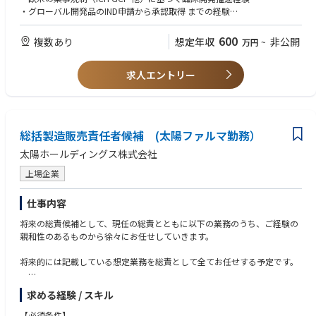
・総括報告書作成
・グローバル開発品のIND申請から承認取得 までの経験
・CROマネジメント
・FDAおよびKOLs とのDiscussion 及びNS Pharma やCRO との英語での電
話会議が問題ない英語力
600
複数あり
想定年収
非公開
万円
~
※ご経験・スキルにより、米国赴任（209 West Central Street, Suite 307
Natick, MA 01760 USA）の可能性もございます
求人エントリー
総括製造販売責任者候補 (太陽ファルマ勤務）
太陽ホールディングス株式会社
上場企業
仕事内容
将来の総責候補として、現任の総責とともに以下の業務のうち、ご経験の
親和性のあるものから徐々にお任せしていきます。
将来的には記載している想定業務を総責として全てお任せする予定です。
・三役会議の運営。
求める経験 / スキル
・品質保証責任者及び安全管理責任者との連携。
・品質保証部門、安全管理統括部門及びその他製造販売管理業務に関係す
【必須条件】