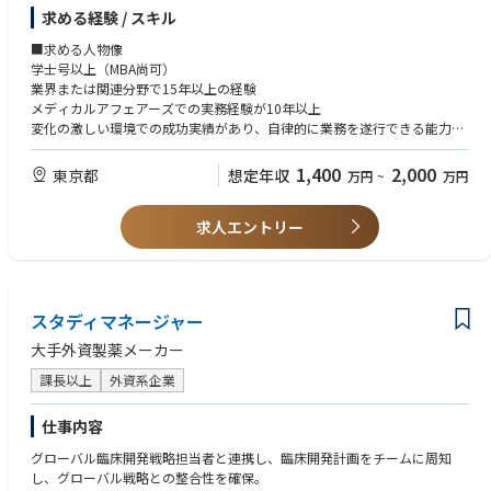
スの改善提案や課題分析を実施、組織改善をリードします。グローバルと
求める経験 / スキル
ローカルの最適バランスを目指し、リソース管理やプロセス開発を推進。
社内他部署と連携し一貫性あるメディカルアクションプランの策定を支援
■求める人物像
します。コミュニケーション計画の立案・管理や活動効果の指標設定と最
学士号以上（MBA尚可）
適化も担当。クロスファンクショナルな課題解決をリードし、会社全体目
業界または関連分野で15年以上の経験
標と医療施策の整合を図ります。交渉力や文化的感受性を活かし他部署と
メディカルアフェアーズでの実務経験が10年以上
協働し、メディカルガバナンスの整備やコンプライアンス遵守を推進。メ
変化の激しい環境での成功実績があり、自律的に業務を遂行できる能力
ディカルアフェアーズの変革と高パフォーマンスチームの構築に重要な役
成長機会や改善点、リスクを先読みできる能力
割を果たし、社内外への情報発信を通じて貢献します。
優れた口頭・書面コミュニケーション能力
1,400
2,000
東京都
想定年収
万円
~
万円
外部ベンダー管理や明確な指示ができること
影響力と動機付けを発揮し、部門横断でのコンプライアンス遵守を促進で
求人エントリー
きるリーダーシップ
■必須スキル
プログラムマネジメント
影響力のあるリーダーシップ
スタディマネージャー
戦略的・論理的思考
変革マネジメント
大手外資製薬メーカー
高度なコミュニケーション能力（日本語・英語）
課長以上
外資系企業
高い傾聴力
優れた問題解決能力
メディカルアフェアーズの深い知識
仕事内容
製薬業界の規制環境に関する知識
グローバル臨床開発戦略担当者と連携し、臨床開発計画をチームに周知
高い倫理観
し、グローバル戦略との整合性を確保。
結果志向