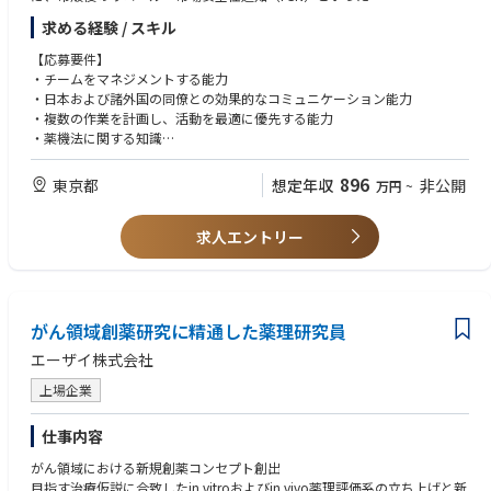
当局・顧客対応においては、クロスファンクショナルチームと連携し早期
求める経験 / スキル
の問題解決を図る
【応募要件】
・チームをマネジメントする能力
・日本および諸外国の同僚との効果的なコミュニケーション能力
・複数の作業を計画し、活動を最適に優先する能力
・薬機法に関する知識
・試験報告書を正確に理解し、まとめる能力
・その他必要とされる法規・指針（毒劇物取締法、労働安全衛生法、PRT
896
東京都
想定年収
非公開
万円
~
R-SDS法、倫理指針など）の知識
・RA分野における包括的な理論、原則、過去のケースに関する把握
求人エントリー
【歓迎要件】
・体外診断用医薬品、臨床検査機器業界のご経験
がん領域創薬研究に精通した薬理研究員
エーザイ株式会社
上場企業
仕事内容
がん領域における新規創薬コンセプト創出
目指す治療仮説に合致したin vitroおよびin vivo薬理評価系の立ち上げと新