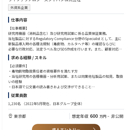
器・消耗品の提案営業
外資系企業
・既存顧客への深耕営業、更新提案、追加導入提案
・新規顧客の開拓および競合製品からの切り替え提案
仕事内容
・お客様の研究課題・業務課題のヒアリングと、最適なソリューション提
案
【仕事概要】
・販売代理店との連携による担当エリアの売上最大化
研究用機器（消耗品含む）及び研究用試薬に係る品質保証業務。
・SalesforceなどのITツールを活用した商談管理、売上予測、パイプライ
当社製品に対するRegulatory Compliance 分野のSpecialist として、主に
ン管理
新製品導入時の各種法規制（毒劇物、カルタヘナ等）の確認ならびに
・アプリケーションスペシャリスト、マーケティング、サービス部門など
必要な行政対応、法定ラベル及びSDS作成を行います。また、顧客対応中
社内関係者との連携
心に、社内外から依頼に対応を行います。
・学会、展示会、セミナーなどを通じた顧客接点の創出
求める経験 / スキル
・担当エリアにおける営業戦略の立案・実行・振り返り
【主な仕事内容】
【必須要件】
・研究用機器（消耗品含む）及び研究用試薬における法規制対応業務
・毒物劇物取扱責任者の資格要件を満たす方
【チーム構成】
・自社製品の国内製品規制（例 労働安全衛生法、毒劇法、PRTR法、電安
・当社研究用の各種機器・分析用試薬、または同業他社製品の知見、取扱
6名（社歴数年から30年超まで）
法(PSE)、電波法、高圧ガス保安法 等）の調査、データベース管理
いの経験
・GHSラベル、SDS(Safety data sheet)の作成/改定
・日本語で公文書の読み書きおよび交渉ができること
【オンボーディング/入社後のOJTについて】
・顧客問い合わせ対応
・英文の読解・メール作成が可能なレベルの英語力（技術資料の読解、メ
入社後、製品群に関するトレーニングを行います。
従業員数
・証明書発行
ール及び電話会議対応）
2か月目からは徐々にOJTとして顧客対応業務を担っていただきます。
・教育・事業支援活動、法規制適合のためのプロセス改善 等
・メーカーでの製品安全、化学品管理の経験（実務経験3年以上）
1,230名
（2022年5月現在、日本グループ全体）
・業態（「毒劇物輸入業・販売業」等）の管理
※機器、試薬と幅広いラインナップがあるため出身業界は問いません※
【その他】
・毒物劇物取扱責任者として製品管理、業許可の維持を行う
サーモフィッシャーサイエンティフィックジャパンについて
600
東京都
想定年収
非公開
万円
~
・教育訓練資料の作成及び社内教育の実施
【歓迎要件】
https://www.thermofisher.com/jp/ja/home.html
・理系（例：薬学、化学、生物学、微生物学、工学等）学部卒または大学
【組織・チームの構成】
院修了
求人エントリー