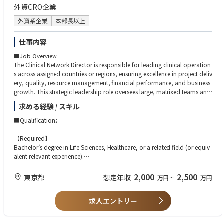
外資CRO企業
外資系企業
本部長以上
仕事内容
■Job Overview
The Clinical Network Director is responsible for leading clinical operation
s across assigned countries or regions, ensuring excellence in project deliv
ery, quality, resource management, financial performance, and business
growth. This strategic leadership role oversees large, matrixed teams and
serves as a key partner to customers, internal stakeholders, and regulator
求める経験 / スキル
y authorities. The position drives operational efficiency, talent developm
ent, country expertise, and commercial expansion while ensuring success
■Qualifications
ful delivery of global clinical projects.
Key Responsibilities
【Required】
Bachelor’s degree in Life Sciences, Healthcare, or a related field (or equiv
【Leadership】
alent relevant experience).
Lead and develop high-performing Clinical Network teams across assign
Fluent in English and the local language, both written and verbal.
ed countries.
Strong knowledge of the drug development process, ICH-GCP guideline
2,000
2,500
東京都
想定年収
万円
~
万円
Build strong partnerships with internal stakeholders, customers, and cros
s, SOPs, and applicable regulatory requirements.
s-functional teams.
Demonstrated leadership experience managing teams in a clinical researc
Drive a culture of accountability, continuous improvement, and employe
求人エントリー
h or healthcare environment.
e engagement.
Proven ability to lead through influence in a matrix organization and dri
Represent the organization externally with customers, sites, and regulato
ve accountability, performance, and employee engagement.