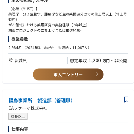
求める経験 / スキル
思決定の主導
クロスファンクショナルチームのマネジメントおよび研究員の育成
【必須（MUST）】
薬理学、分子生物学、腫瘍学など生物系関連分野での修士号以上（博士号
歓迎）
がん領域における薬理研究の実務経験（7年以上）
創薬プロジェクトの立ち上げまたは推進経験
プロジェクトチームのリーダー経験
従業員数
英語による研究ディスカッションおよび対外コミュニケーション能力
企業にて1年以上の組織マネジメント経験（人材育成・評価を含む）
2,984名
（2024年3月末現在 ※連結：11,067人）
【歓迎（WANT）】
1,200
茨城県
想定年収
非公開
万円
~
Protein Degrader、Molecular Glue、RNA創薬等の新規モダリティ研究経
験
オープンイノベーションまたは技術導入評価経験
求人エントリー
外部研究機関、アカデミア、企業との共同研究推進経験
学会発表や査読付き論文の執筆実績
グローバルプロジェクトでのリーディング経験
福島事業所 製造部（管理職）
EAファーマ株式会社
課長以上
仕事内容