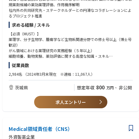
規薬剤候補の薬効薬理評価、作用機序解明
社内外の共同研究先・ステークホルダーとの円滑なコラボレーションによ
るプロジェクト推進
求める経験 / スキル
【必須（MUST）】
薬理学、分子生物学、腫瘍学など生物系関連分野での修士号以上（博士号
歓迎）
がん領域における薬理研究の実務経験（５年以上）
細胞培養、動物実験、薬効評価に関する高度な知識・スキル
英語による論文読解・技術文書作成能力（TOEIC 700点以上目安）
従業員数
チームでの研究推進に必要なコミュニケーション能力
製薬企業での勤務経験もしくは製薬企業との共同研究経験（3年以上）
2,984名
（2024年3月末現在 ※連結：11,067人）
【歓迎（WANT）】
800
茨城県
想定年収
非公開
万円
~
プロジェクトチームを率いた経験（リーダーまたはサブリーダー）
外部パートナーとの業務推進経験
Protein degraderやMolecular glueに関する知識・研究経験
求人エントリー
学会発表や査読付き論文の執筆実績
Medical領域責任者（CNS）
外資製薬企業