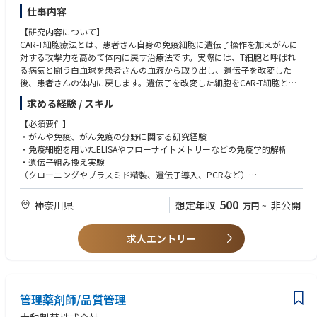
仕事内容
【研究内容について】
CAR-T細胞療法とは、患者さん自身の免疫細胞に遺伝子操作を加えがんに
対する攻撃力を高めて体内に戻す治療法です。実際には、T細胞と呼ばれ
る病気と闘う白血球を患者さんの血液から取り出し、遺伝子を改変した
後、患者さんの体内に戻します。遺伝子を改変した細胞をCAR-T細胞と呼
び、CAR-T細胞はがん細胞上の抗原蛋白を認識しこれを標的として攻撃を
求める経験 / スキル
開始します。同社では従来のCAR-T細胞と比較しより治療効果を高めた独
自のCAR-T細胞の研究開発をおこなっています。
【必須要件】
・がんや免疫、がん免疫の分野に関する研究経験
■当社について：
・免疫細胞を用いたELISAやフローサイトメトリーなどの免疫学的解析
CAR-T細胞療法を主とした新規がん免疫療法の開発をしており、社会貢献
・遺伝子組み換え実験
性の高い事業を展開をしています。2023年6月に東京証券取引所グロース
（クローニングやプラスミド精製、遺伝子導入、PCRなど）
市場へ上場、さらなる事業拡大を目指しています。
・マウスを用いた動物実験
・チーム体制でのプロジェクト実施
500
神奈川県
想定年収
非公開
万円
~
・Word、Excel、PowerPointを用いたデータ解析・データ整理や資料作
成
求人エントリー
・学歴：博士以上
【歓迎要件】
・T細胞に関する研究経験、細胞培養技術やマウスモデルを用いた研究経
験がある方
管理薬剤師/品質管理
・事業会社での研究業務の経験のある方
・腫瘍生物学または免疫学などの分野にて博士号取得後2-5年程度の実務