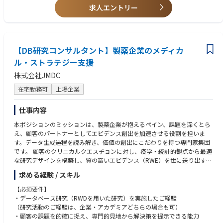
性を保証
求人エントリー
【歓迎要件】
•学士号必須。生命科学、化学、または工学の修士号または博士号
•ダウンストリーム精製、プロセス開発、MSAT、またはアプリケーション
サポートにおける5年以上の関連実務経験
【DB研究コンサルタント】製薬企業のメディカ
•タンパク質および高分子の精製に関するクロマトグラフィー技術に関す
ル・ストラテジー支援
る深い知識
•分析データ（HPLC、ELISA、SDS-PAGEなど）を解釈する能力
株式会社JMDC
•日本のお客様とのやり取りにおいて、複雑な技術的概念を明確かつ実行可
能な提案へと変換できる、優れたコミュニケーション能力
在宅勤務可
上場企業
仕事内容
本ポジションのミッションは、製薬企業が抱えるペイン、課題を深くとら
え、顧客のパートナーとしてエビデンス創出を加速させる役割を担いま
す。データ生成過程を読み解き、価値の創出にこだわりを持つ専門家集団
です。 顧客のクリニカルクエスチョンに対し、疫学・統計的観点から最適
な研究デザインを構築し、質の高いエビデンス（RWE）を世に送り出すこ
とで、アカデミアネットワークのハブとしての役割も担います。
求める経験 / スキル
製薬企業の顧客が抱える臨床上の疑問に対し、データベース研究のデザイ
【必須要件】
ンおよび実行をリードします。
・データベース研究（RWDを用いた研究）を実施したご経験
（研究活動のご経験は、企業・アカデミアどちらの場合も可）
【具体的な業務内容】
・顧客の課題を的確に捉え、専門的見地から解決策を提示できる能力
・研究デザインの策定：臨床学的に意味のあるプロトコルの策定。