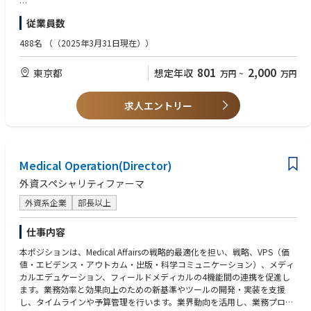
・プロジェクト管理：疫学家、統計解析、ライター等と連携し、分析設計
【歓迎要件】
従業員数
からアウトカムの解釈までを一気通貫で管理。
・英語によるコミュニケーション能力（文献調査等）
・専門性の発揮：プロフェッショナリズムに基づき、科学レベルの高い研
・製薬企業のメディカル部門に関する知識
488名
（（2025年3月31日現在））
究設計を担当
・疫学、生物統計学に関する深い専門知識
801
2,000
東京都
想定年収
万円
~
万円
【仕事のポイント】
■顧客の真の課題をとらえプロジェクトの設計や進行を推進するコンサル
ティング力
求人エントリー
・顧客の要望に応えるにとどまらず、言語化できていないペインや狙いを
とらえたプロジェクト推進をとおして、ヘルスケア・データサイエンス領
域に汎用的な価値創出能力を育成可能。
■各種専門家と連携した質の高いエビデンス作り
・チーム内外の臨床・疫学・統計・ライティングの専門家と連携した、質
Medical Operation(Director)
の高いリサーチクエスチョンの磨きこみ、研究・解析デザインの設計、成
外資スペシャリティファーマ
果物の作成プロセスを通して、リアルワールドエビデンスを創出し、医
療・医学の発展に貢献。
外資系企業
部長以上
■JMDCの持つ様々な種別のDBを正しく解析する能力
・JMDCグループ各社の持つ多種多様な大規模データベースについて、デ
仕事内容
ータベースホルダーであるからこそ触れることのできるリアルワールドデ
ータの生成過程も理解し、ピットフォールをおさえて正しくデータを取り
本ポジションは、Medical Affairsの戦略的最適化を担い、戦略、VPS（価
扱うことができるようになる。
値・エビデンス・アウトカム・出版・科学コミュニケーション）、メディ
カルエデュケーション、フィールドメディカルの4機能間の連携を促進し
ます。業務効率と効果向上のための新基準やツールの開発・実装を支援
し、タイムラインや予算管理を行います。業界動向を活用し、業務プロセ