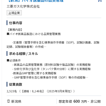
【新潟】バイオ医薬品の品質管理
三菱ガス化学株式会社
▼将来的な役割期待
・製造ライン全体の統括（ライン長）
上場企業
・組織運営（人財育成・評価・配置）
・品質・コスト・納期のバランスを踏まえた全体最適の実現
仕事内容
・継続的な改善活動の主導および組織文化の醸成
【業務内容】
【業務の特徴】
■バイオ医薬品製造における品質管理業務
製造部では各工程で専門性を持つ人員を配置し、GMPに基づいた厳格な品
質管理のもと高品質な医薬品の安定供給を実現しています。
-文書類（管理手順を含む標準操作手順書（SOP)、試験計画書、試験
本ポジションには品質意識を現場に定着させ、確実なオペレーションとし
記録、試験報告書等）の作成
て実行できる組織づくりが求められます。
-GMP管理記録書類（変更管理、逸脱管理、OOS）の作成
求める経験 / スキル
-各種試験の実施（原材料の受け入れ試験、工程管理試験、出荷試験、
安定性試験、環境モニタリングなど）
■必須条件
-各種試験における分析法の構築、試験方法の確立及び検証（バリデー
- 医薬品の品質管理業務（原材料試験や製品試験）の実務経験
ション） など
- 分析化学及び生化学（タンパク質の分析）に関する実務経験
-医薬品GMP管理に関する実務経験
- GMP管理手順を含む標準操作手順（SOP）等の作成経験
従業員数
■歓迎条件
- キャピラリ電気泳動装置、HPLC等分析機器の操作又は管理（点検
2,523名
（【連結：8,146名】（2025年3月末現在））
等）に関する知識
- 微生物（細菌、真菌）の取扱い
600
新潟県
想定年収
非公開
万円
~
- 細胞培養（動物細胞など）の取扱い