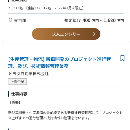
＜詳細＞
＜WANT＞
以下３職種を募集しております。以下、いずれかの業務を担当いただきま
・車載ECU企画、開発における要求仕様開発、製品評価のいずれかの経験
71,515名
（連結372,817名 2022年3月末現在）
す.
・ゲートウェイ、ルータ、スイッチ等のネットワーク機器開発における要
求仕様開発、製品評価のいずれかの経験
400
1,680
東京都
想定年収
万円
~
万円
職種①DCMの製品企画、プロジェクトマネージメント
・通信モジュール、チップセット開発における要求仕様開発、ソフトウェ
職種②DCMの要求仕様開発、製品評価
ア開発、製品評価のいずれかの経験
職種③DCMのミドルウェア、アプリケーションソフトウェアの開発、評価
・上記開発におけるチームリーダーもしくはマネージャー経験
求人エントリー
＜ポジション例＞
職種②
・製品企画担当、製品機能開発
概ね３年以上の経験、もしくはそれに相当する知識がある方
・25人規模のソフトウェア開発
[生産管理・物流] 新車開発のプロジェクト進行管
＜MUST＞
・情報通信に関わるデバイスまたはシステムの製品企画、製品開発経験
理、及び、技術情報管理業務
・上記開発経験における要求仕様開発、製品評価のいずれかの経験
トヨタ自動車株式会社
＜WANT＞
上場企業
・車載ECU開発における要求仕様開発、製品評価のいずれかの経験
・ゲートウェイ、ルータ、スイッチ等のネットワーク機器開発における要
仕事内容
求仕様開発、製品評価のいずれかの経験
・ゲートウェイ、ルータ、スイッチ等のネットワーク機器を使用したネッ
【概要】
トワーク設計、評価の経験
・通信モジュール、チップセット開発における要求仕様開発、製品評価の
新型車開発・生産準備の最前線である新車進行管理部にて、プロジェクト
いずれかの経験
立上げまでの進行管理と技術情報の管理を行います。
・上記開発におけるチームリーダーもしくはマネージャー経験