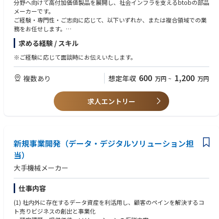
分野へ向けて高付加価値製品を展開し、社会インフラを支えるbtobの部品
メーカーです。
ご経験・専門性・ご志向に応じて、以下いずれか、または複合領域での業
務をお任せします。
求める経験 / スキル
■国内外営業
■調達購買
※ご経験に応じて面談時にお伝えいたします。
■研究・開発（R&D）
■製品設計・開発
600
1,200
複数あり
想定年収
万円
~
万円
■材料・要素技術開発
■技術企画・技術マーケティング 等
求人エントリー
※職務内容については、面談でお伝えさせていただきますのでまずはお気
軽にご連絡いただけますと幸いです。
新規事業開発（データ・デジタルソリューション担
当）
大手機械メーカー
仕事内容
(1) 社内外に存在するデータ資産を利活用し、顧客のペインを解決するコ
ト売りビジネスの創出と事業化