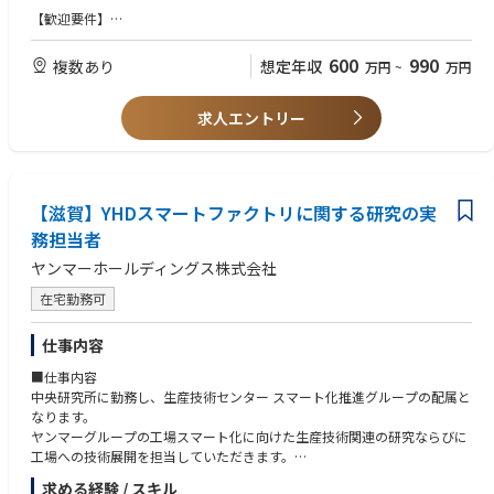
■30代社員/キャリア入社（前職：自動車メーカー）
【歓迎要件】
「現在、サイバーセキュリティの認可試験を担当しています。日々進化し
・官公庁や関連会社との折衝・報告経験をお持ちの方
ていく技術や社会情勢に合わせ法規も進歩しており、製品化には各部門・
・円滑に関係者とコミュニケーションを図り、調整業務を推進できる方
600
990
複数あり
想定年収
万円
~
万円
領域のエキスパートとの連携や認可当局との交渉が欠かせません。認可取
得という社会の要請に応え、最先端の製品を送り出すことにやりがいや責
任を強く感じます」。
求人エントリー
【滋賀】YHDスマートファクトリに関する研究の実
務担当者
ヤンマーホールディングス株式会社
在宅勤務可
仕事内容
■仕事内容
中央研究所に勤務し、生産技術センター スマート化推進グループの配属と
なります。
ヤンマーグループの工場スマート化に向けた生産技術関連の研究ならびに
工場への技術展開を担当していただきます。
求める経験 / スキル