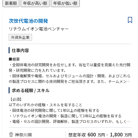
新着順
年収が高い順
年収が低い順
次世代電池の開発
リチウムイオン電池ベンチャー
外資系企業
仕事内容
■概要
・全固体電池の研究開発をお任せします。当社では量産を見据えた先行開
発・研究開発に力を入れています。
・固体電解質や電極、セルおよびモジュールの設計・開発、およびこれら
の製造プロセスに関わる技術開発をご担当頂きます。また、チームメンバ
ーと協力して製品化・量産化に取り組んで頂きます。
求める経験 / スキル
■具体的な業務
【必須】
1. 固体電池の開発に関わる業務全般
以下のいずれかの経験・スキルを有すること
(1) 固体電解質、電極、セルおよびモジュールの設計・開発、
・固体電池の研究開発に関して1年以上の経験を有する
製造プロセスの設計・開発、評価解析などの業務の推進
・リチウムイオン電池の開発・製造に関して3年以上の経験を有する
(2) 設備など研究開発インフラの構築に関わる業務の推進
・電極・セルの設計開発、評価解析、製造プロセスのいずれか、もしくは
2. 固体電池の製品化を見据えた製造技術の開発、設備導入および
固体電解質に関する実践的かつ高度な専門性を有する
品質・歩留まり向上に関わる業務の推進
600
1,800
神奈川県
想定年収
万円
~
万円
3. 上記に必要な社外連携先との協業、および中国本社との連携に関わる
【歓迎】