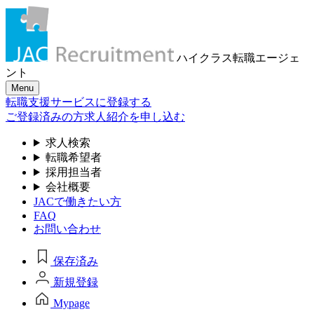
ハイクラス転職
エージェ
ント
Menu
転職支援サービスに登録する
ご登録済みの方
求人紹介を申し込む
求人検索
転職希望者
採用担当者
会社概要
JACで働きたい方
FAQ
お問い合わせ
保存済み
新規登録
Mypage