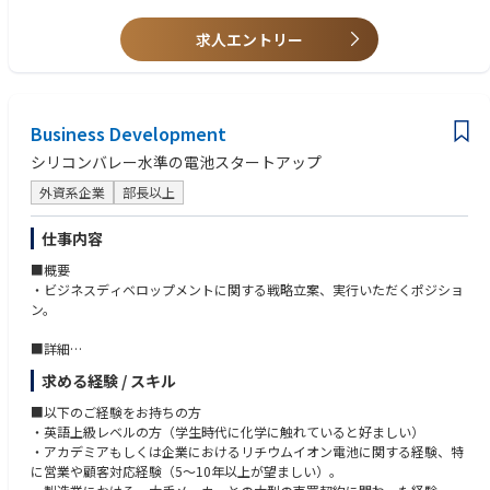
業務の推進
・リチウム金属電池の開発経験
4. 中国への出張対応および開発・立ち上げ支援に関わる業務の推進
求人エントリー
・リチウムイオン電池の先行開発から量産までの一連の経験を有する
・電極・セル作製に関する全工程もしくは個別工程に精通・習熟している
ご経験や適性に応じて業務を担当して頂きます。
・技術課題に対する論理的解析力を有し、チームメンバーと協調して課題
※ リチウムイオン電池の開発・製造のご経験を有する方も歓迎
解決にあたることができる
Business Development
シリコンバレー水準の電池スタートアップ
外資系企業
部長以上
仕事内容
■概要
・ビジネスディベロップメントに関する戦略立案、実行いただくポジショ
ン。
■詳細
・EV顧客向け戦略立案、プロジェクト管理、契約・価格・SCM・ビジネス
求める経験 / スキル
交渉
・顧客（自動車、モビリティ、ドローン、パワーツール、デバイスメーカ
■以下のご経験をお持ちの方
ー等）とのコミュニケーションを進め、顧客への提案、顧客とのプロジェ
・英語上級レベルの方（学生時代に化学に触れていると好ましい）
クトを管理する。
・アカデミアもしくは企業におけるリチウムイオン電池に関する経験、特
・顧客へのプレゼンテーションや、国内外の顧客との交渉、契約書（英
に営業や顧客対応経験（5～10年以上が望ましい）。
文・日本語）のレビュー（弁護士サポート有）など必要な活動を行う。