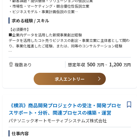
・顧客課題・提供価値・ソリューションの仮説立案
・市場性・マーケティング・競合優位性仮説立案
・ビジネスモデル・事業計画仮説の立案
・立案した各仮説の検証手段の構築と実証・再考、プロトタイピングの実
求める経験 / スキル
施
【必須要件】
(2) データアナリティクスによるインサイト抽出
■企業内データを活用した新規事業創出経験
・ビジネスを成功に導くため、データの分析・活用を行い、最適なアプロ
データを活用したコト売りビジネスの創出・事業立案に主体者として関わ
ーチを検討
り、事業化推進したご経験、または、同等のコンサルテーション経験
・他の新規ビジネス創出チームや事業部に対し、データ分析によるインサ
イトを提供し支援
■企画発想力・仮説構築力
抽象的なビジネスアイデアを、ビジネスコンセプトまで具体化し企画書を
500
1,200
複数あり
想定年収
万円
~
万円
作成できる力
求人エントリー
■仮説検証・実証経験
0→1の新規事業プロジェクトの概念実証・ビジネス実証を推進したご経
験、または、同等のメンターとしてのご経験（3年程度）
■コミュニケーション力
《横浜》商品開発プロジェクトの受注・開発プロセ
・社内外ステークホルダーとのプロジェクト推進経験
スサポート・分析、関連プロセスの構築・運営
・高いコミュニケーション能力と協調性
パナソニックオートモーティブシステムズ株式会社
【歓迎要件】
■データアナリティクス
仕事内容
企業内ビッグデータ分析によるインサイト抽出経験（3年程度）