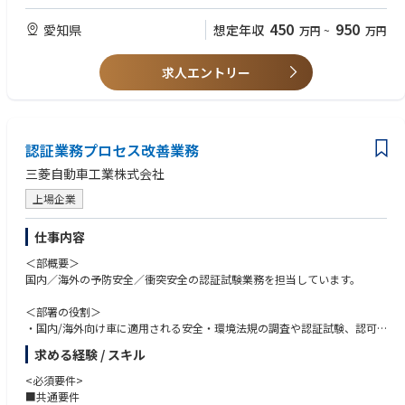
ニケーションに基づき、各活動を推進する能力
・経営層や関連部署への提案資料作成、報告業務
・AIツールやエクセルを用いた分析能力とそれに基づく提案・調整能力
450
950
愛知県
想定年収
万円
~
万円
・高専、大卒以上(機械・電気・電子・情報系の専攻)
＜入社後の担当領域＞
・英語でメール、技術文書の読解などの業務が出来るレベル（TOEIC500
開発・購買・生産・デザイン・企画/営業等、関係部署と連携し、戦略策
点以上）
求人エントリー
定部品の選定から策定活動の推進、進捗フォロー、幹部報告の準備等、幅
広く担当いただきます。
＜歓迎要件＞
具体的には以下となります。
・自動車部品に関する知識・戦略策定経験
・部品戦略策定活動に関する部門横断での取り纏め
・原価企画やVE/VA活動経験
・進捗管理
認証業務プロセス改善業務
・ベンチマーク・競合分析経験
・各種会議体の運営および幹部層への報告支援
・アライアンス・協業プロジェクト経験
三菱自動車工業株式会社
・各種データ分析に基づく戦略へのデータ提供
・英語によるコミュニケーション能力
・データベースの整備・運用および情報活用推進
上場企業
・プロセスの標準化検討
＜求める志向性＞
・自動車部品の価値向上に関心があり、課題意識を持ち、多様な関係者を
仕事内容
＜使用ツール＞
巻き込みながら論理的かつ柔軟な考え方で主体的に業務に取り組める方
Excel、PowerPoint、Sharepoint
＜部概要＞
・技術的な知見を活かしながら、より広い視点で車づくりに携わりたい方
※特別なソフトやツールの使用はありません。
国内／海外の予防安全／衝突安全の認証試験業務を担当しています。
・新たな知識や業務領域にも積極的に挑戦できる方
・将来的なキャリアの幅を広げたいという成長意欲を持つ方
＜やりがい・成長できる点＞
＜部署の役割＞
・部品戦略策定・実行の取りまとめを通じて、車両開発の上流段階から競
・国内/海外向け車に適用される安全・環境法規の調査や認証試験、認可
争力向上に携わることで、開発車の利益拡大、最終的には会社の利益拡大
取得までの認証プロセス全体の合理化・自動化を行います。
求める経験 / スキル
につながっていくことを実感することができます
・現状の業務分析を行い、プロセスの改善を行います。
・車両開発全体を俯瞰する視点を身に付けることができます
<必須要件>
・開発、調達、生産など多様な部門と連携しながら業務を推進できます
＜入社後の担当領域＞
■共通要件