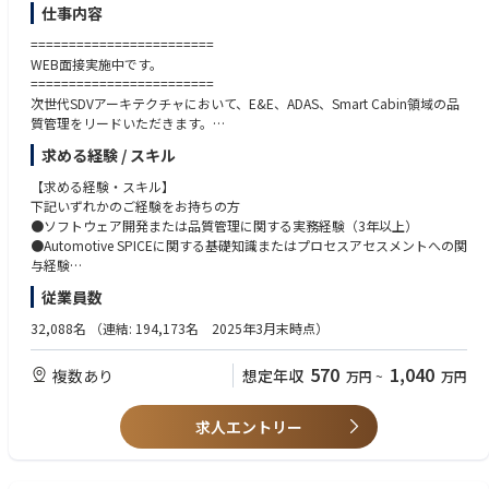
仕事内容
開発から車両生産までを支える重要な役割を担います。
国内外の生産拠点と連携し、海外プロジェクトの遠隔支援や現地での活躍
========================
の機会もあります。グローバルにチャレンジしたい方に適した環境です。
WEB面接実施中です。
========================
【Mission（短期）】
次世代SDVアーキテクチャにおいて、E&E、ADAS、Smart Cabin領域の品
新型車の大日程立案やプロジェクト進行管理、技術情報の処理・管理がで
質管理をリードいただきます。
きる実務リーダーとして活躍いただくことを期待します。
Automotive SPICE準拠の開発プロセス評価・監査・改善活動を通じ、サプ
求める経験 / スキル
ライヤ品質の向上とSDV品質保証スキームの構築を推進していただきま
【Vision/Value（中長期）】
す。
【求める経験・スキル】
新型車の開発から生産に関する幅広い専門知識を持ち、プロジェクト戦略
下記いずれかのご経験をお持ちの方
立案や全社横断的な課題解決を担うプロジェクトリーダーへ成長していた
【具体的には】
●ソフトウェア開発または品質管理に関する実務経験（3年以上）
だくことを期待します。
●SDV領域（E&E／ADAS／Smart Cabin）における品質管理業務全般
●Automotive SPICEに関する基礎知識またはプロセスアセスメントへの関
●サプライヤの品質に係る開発ケーパビリティ評価
与経験
●サプライヤの開発プロセスに関するアセスメントおよび改善指導（Auto
※社内外関係者とのコミュニケーションを積極的に行える方を求めていま
従業員数
motive SPICE準拠）
す。
●開発における問題の見える化および傾向分析
32,088名
（連結: 194,173名 2025年3月末時点）
●一連の品質管理活動と連動したSDV品質保証スキームの構築
【歓迎する経験・スキル】
●社内外ステークホルダー（取引先／開発部門／品質保証部門）と連携し
以下に該当される方は、特に歓迎いたします。
570
1,040
複数あり
想定年収
万円
~
万円
た品質管理推進
●Automotive SPICEアセッサ資格（Provisional Assessor／Competent Ass
●品質管理活動で得られた実績データの活用および解析ツール導入・活用
essor）をお持ちの方
による継続的改善の企画推進
●ADAS、E&E、Smart Cabinいずれかの領域での開発／品質管理経験
求人エントリー
※専門性や適性、会社ニーズなどを踏まえ、会社が定める業務への配置転
●モデルベース開発や機能安全（ISO 26262）に関する知識
換を命じる場合がございます。
【求める人物像】