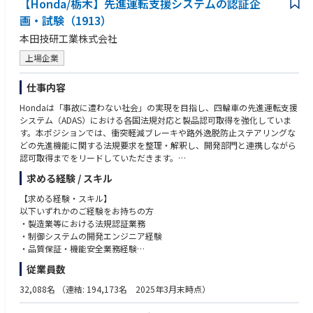
得できる
【Honda/栃木】先進運転支援システムの認証企
・積極的に改善提案や新しい発案提案ができる
・社内規定となる商品開発プロジェクトの意思決定プロセスに携わり、経
・能動的、主体的に活動し、最後までやり遂げる強い意志(やる気)、チャ
画・試験（1913）
営基盤強化に貢献できる
レンジ意欲をお持ちの方
本田技研工業株式会社
●職場の雰囲気
上場企業
・少人数ではありますが、様々な世代／経験のメンバーで、年齢や職位に
関係なくフラットに議論・相談を行う活発な組織です
仕事内容
・DX化していくために、新しいことに挑戦できる、自由度の高い活気のあ
る職場です
Hondaは「事故に遭わない社会」の実現を目指し、四輪車の先進運転支援
・テレワークを中心に業務を進め、出社と両立するという業務スタイルで
システム（ADAS）における各国法規対応と製品認可取得を強化していま
す
す。本ポジションでは、衝突軽減ブレーキや路外逸脱防止ステアリングな
どの先進機能に関する法規要求を整理・解釈し、開発部門と連携しながら
●キャリアパス
認可取得までをリードしていただきます。
商品開発プロジェクトの意思決定プロセスや社内業務プロセスの構築や改
善を実践することで、マネジメントやリーダーシップのスキルを磨く機会
求める経験 / スキル
高度化する認証業務や幅広い法規対応、複数機種の管理を担うやりがいの
を提供します。
あるポジションで、自らの経験・知見を存分に活かし、最先端の技術と社
【求める経験・スキル】
経営層を含めた多様なステークホルダーとの人脈構築を通じて、プレイヤ
会貢献に直結する仕事に挑戦できます。
以下いずれかのご経験をお持ちの方
ー、エキスパート、マネージャーとしてのキャリアを広げ、海外勤務も選
・製造業等における法規認証業務
択肢となります。
【具体的には】
・制御システムの開発エンジニア経験
先進運転支援システム（衝突軽減ブレーキ、路外逸脱防止ステアリング、
・品質保証・機能安全業務経験
サイバーセキュリティ、コネクテッド機能等）における
・製造業等における認証審査機関業務経験
従業員数
・各国法規が要求する項目についての明確化と必要対応事項の検証
・法規要求に基づく開発部門との整合、課題抽出、対応策の設計
【上記に加えて歓迎する経験・スキル】
32,088名
（連結: 194,173名 2025年3月末時点）
・認可取得に向けた試験（官庁/審査機関立会いの公式審査を含む）の実
・自動車業界における法規認証業務経験
施