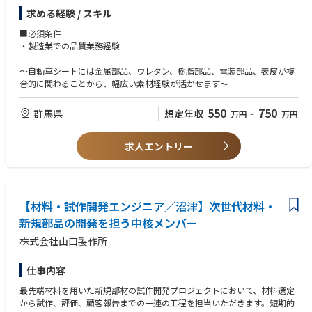
更にその後は、適正を見極めたうえで、国内外の生産事業所等での駐在へ
自動車用シートの品質技術業務
求める経験 / スキル
の登用の可能性もあり
（QMS,FMEA,DR評価,ｺﾝﾄﾛｰﾙﾌﾟﾗﾝ,製品評価改善,工程評価改善）
■必須条件
◆本ポジションの魅力（やり甲斐・面白さ）
【業務内容】
・製造業での品質業務経験
・事業全体の品質保証を担っていることが実感できる、大きな裁量の業務
・品質管理、不良調査、品質改善、校正管理などの品質保証業務
に携わることができる
・客先問い合わせ対応
～自動車シートには金属部品、ウレタン、樹脂部品、電装部品、表皮が複
・OJTを通じて品質管理、品質保証の基礎知識が習得できる（希望、適正
・協力会社への品質指導
合的に関わることから、幅広い素材経験が活かせます～
により関連する資格の習得可）
・品質監査対応など
・各種の改善活動を通じ、国内外多くの関係者との人脈を築くことができ
550
750
群馬県
想定年収
万円
~
万円
る
■商材説明：
同社のカーシートは売り上げの約40％を占める主力事業で、金属フレー
◆競合他社に負けないポイント
ム、ウレタン、表皮、樹脂、電装部品など多様な要素で構成されていま
求人エントリー
・ISO9001、IATF16949をベースとした業界最高レベルの品質保証体制を
す。懸架ばね事業で培った振動・応力解析技術や、ウレタンの材料設計力
維持･改善している
を活かし、座り心地や耐久性を工学的に設計できる点が特長です。
・全社的な品質コンプライアンス教育が体系化されており、従業員ひとり
一人が高い品質意識を身に着けている
■ニッパツの特徴・魅力：
【材料・試作開発エンジニア／沼津】次世代材料・
・ばねの開発や生産で培った自慢の技術を磨き応用し続け、国内・世界ト
◆組織名称
ップクラスのシェア製品を多数保有する東証プライム上場メーカー
新規部品の開発を担う中核メンバー
ホース配管品質保証部
・自動車業界頼みにならない幅広い製品ポートフォリオ（半導体製造装
株式会社山口製作所
<配属部署人数> 12人
置、データセンター向けコア部品等）で、創立以来80年間経常赤字なしと
<平均年齢> 54歳
安定性が魅力
<男女比> 10：2
・1LDK／2LDKの家族寮（3～4万円程）、１Kの独身寮（1～3万円程）で
仕事内容
<新卒・中途比率> 11：1
入居可
最先端材料を用いた新規部材の試作開発プロジェクトにおいて、材料選定
・フレックス制度あり、年間休日120日以上／有給消化率96%
から試作、評価、顧客報告までの一連の工程を担当いただきます。短期的
◆組織ミッション