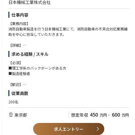
日本機械工業株式会社
◎大手顧客と直接対峙する、大きな「裁量」と「手応え」
顧客である大手メーカーのカウンターパーソンと直接やり取りし、技術的
な提案や折衝を行います。自分のアイデアや検証結果がプロジェクトの方
仕事内容
向性を動かす、大きな手応えと面白さを実感できます。
【業務内容】
消防自動車製造を行う日本機械工業にて、消防自動車の不具合対応業務補
◎あなたのアイデアが形になる「カイゼン」の楽しさ
助を中心に担当していただきます。
「もっとこうすれば効率が上がる」「この治具を改善したい」といった現
場からの提案や設備投資への意見が非常に通りやすい風通しの良さがあり
【詳細】
ます。
顧客からのクレームに対して社内関連部門へ展開し、営業・設計・製造担
求める経験 / スキル
当等とコミュニケーションを取りながら報告書類の作成や改善を進める業
◎会社の中核を担う「次世代リーダー」への確かなキャリア
務です。まずは先輩社員と一緒に業務を行い、不具合対応の流れを覚えて
今回は技術継承を前提とした、将来の幹部候補・主担当としての採用で
【必須】
いただきます。ご経験に合わせて、ISO関連の業務やその他品質保証業務
す。短期的な成果に追われることなく、ベテランのノウハウを5年かけて
■理工学系のバックボーンがある方
についてもできるところからお任せしていきます。
じっくりと吸収し、社内になくてはならない存在へと成長していける安心
■製造経験者
感と期待感があります。
■新製品の品質保証体制の企画・立案
【歓迎】
■上記体制の維持管理業務
■ISOのご経験
従業員数
■トラブル対応・顧客対応
■品質管理、品質保証のご経験（製品不問）
■トラブル改善及び製造部門へのフィードバック など
■機械図面を読める方
200名
■顧客報告書の作成経験または社外提出文章作成経験
■電気図面を読める方
450
600
東京都
想定年収
万円
~
万円
求人エントリー