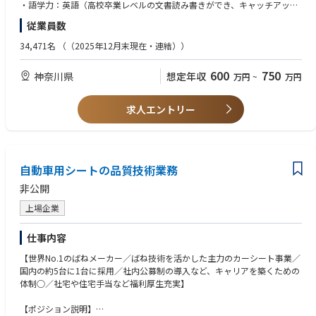
る (メイン業務；70%)
・語学力：英語（高校卒業レベルの文書読み書きができ、キャッチアップ
・工程監査、横展推進・各種の点検活動・品質教育など、継続的な品質改
の意欲があること）
従業員数
善、予防活動の立案、仕掛け(20%)
・エクセル、パワーポイント、ワードなどPCでの資料作成の基本スキル
・グローバルでの標準化推進；各拠点の標準整備の支援、管理要領の制
・普通運転免許
34,471名
（（2025年12月末現在・連結））
定 (10%)
◆歓迎するスキル
600
750
神奈川県
想定年収
万円
~
万円
◆英語の業務利用場面
・品質保証に関わる業務経験
・海外生産拠点(タイ・米国等)担当となった場合は、日常的に英語メール
・英語での業務経験、コミュニケーション力（TOEIC650点以上）
でのやり取りが必要となる
求人エントリー
・年次の品質監査、実施した対策の効果確認のため、現地出張時は事前に
◆書類選考や面接で重視するポイント
共有した資料をもととした
・コミュニケーション力
会話でのやり取りが必要となる場合がある(通常は通訳同席；1～2回/年)
・主体性を持って業務を遂行してくれそうか
・寛容さ、思考の柔軟性
◆入社後最初の半年から1年間に期待をすること
自動車用シートの品質技術業務
・国内2工場での研修を予定しているため、そこでの人間関係の形成がで
◆最も評価をする経験内容
非公開
きていること
・チームとしてプロジェクトを成し遂げた経験
・製品・製法・仕組みについて基本を理解していること
上場企業
・品質トラブル対応など担当業務を、関係者と協業で適切な方向付けがで
◆本ポジションに向いている人
きること
・相手の年齢・職位等によらず、仕事を頼むことが苦でない方
仕事内容
◆将来のキャリアパス
【世界No.1のばねメーカー／ばね技術を活かした主力のカーシート事業／
まずは単独での対応が出来るように、担当補佐として必要な知識の習得を
国内の約5台に1台に採用／社内公募制の導入など、キャリアを築くための
していただく
体制○／社宅や住宅手当など福利厚生充実】
その後、拠点の正担当としてOJTでのスキルアップを図り、状況に応じて
複数工場を担当、
【ポジション説明】