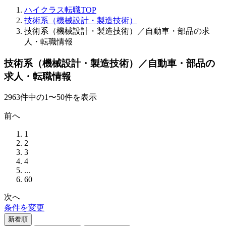
ハイクラス転職TOP
技術系（機械設計・製造技術）
技術系（機械設計・製造技術）／自動車・部品の求
人・転職情報
技術系（機械設計・製造技術）／自動車・部品の
求人・転職情報
2963
件
中の
1
〜
50
件を表示
前へ
1
2
3
4
...
60
次へ
条件を変更
新着順