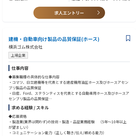
・配電盤、分電盤、制御盤、受配電設備、産業機械、FA設備関連の設計経
積むことができます。
験
■中途入社者がご入社を決めた決め手例
・電気製図、機械製図に関する知識・資格
求人エントリー
・多様な顧客の製品を担当することで総合的な個人スキルが向上する機会
・第二種電気工事士、第一種電気工事士、電気主任技術者等の資格
が豊富にある。
・部品選定、部品表作成、見積・原価確認の経験
・板金、塗装、組立の全ての部門を持っているため、現場と会話しながら
・板金、塗装、組立など製造現場との調整経験
設計が行える。
・顧客仕様確認、顧客打合せ、営業同行等の経験
■その他魅力
建機・自動車向け製品の品質保証(ホース)
・後輩、若手設計者への指導経験
◇大手企業との取引が多く、3つの事業で安定
横浜ゴム株式会社
3つの異なる事業があり、多くの依頼に応えられる体制のため、大手企業
■求める人物像
との取引も多く安定した経営を続けています。
・顧客仕様を正確に読み取り、図面に落とし込める方
上場企業
高い技術力と実績から、日本のすべての自動車メーカーをはじめとする大
・営業、製造、品質、購買など関係部門と粘り強く調整できる方
手企業の製造現場で同社の製品が使われています。
・一品一様のオーダーメイド製品に前向きに取り組める方
仕事内容
また、同社は製造業でありながら、岡山国際サーキットの運営も行うな
・現場に足を運び、製造性や品質を意識した設計ができる方
ど、様々な分野にもチャレンジしています。
◆募集職種の具体的な仕事内容
・納期、品質、コストのバランスを意識して業務を進められる方
■高い技術力
・コマツ、日立建機等を代表とする建産機用油圧ホース及びホースアセン
配電盤事業部では配電盤・分電盤を設計製造しています。
ブリ製品の品質保証
ロボットシステム事業部では産業用ロボットを使用した自動化システムを
・日産、Ford、ステランティスを代表とする自動車用ホース及びホースア
設計製作しています。
センブリ製品の品質保証
同社ではお客様のご要望に応える一品一品オーダーメイドの高い技術力が
・ホース配管事業部の品質保証に関する基盤整備、品質改善・問題の未然
求める経験 / スキル
あります。
予防の活動
自動車部品事業部は、プレス部品製造メーカーの中でも最大級の3500tプ
◆応募資格
レス機を導入しています。
【主な業務とその割合】
・製造業(業界は問わず)の技術・製造・品証業務経験 （5年～10年以上
・重大品質問題に対し、責任部門と協働で、原因究明・再発対策を遂行す
が望ましい）
るとともに、対策の有効性確認のための監査・点検活動を立案・実行す
・コミュニケーション能力（正しく聴き/伝え/頼める能力）