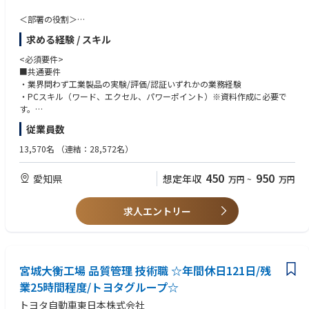
＜部署の役割＞
開発部門と連携しながら、国内外向け車両の安全・環境法規への適合を確
求める経験 / スキル
実にし、
市場に送り出すための認証試験業務を一貫して担当します。
<必須要件>
■共通要件
【主な業務内容】
・業界問わず工業製品の実験/評価/認証いずれかの業務経験
・国内／海外の安全・環境法規（予防安全・衝突安全・電子電装・燃費排
・PCスキル（ワード、エクセル、パワーポイント）※資料作成に必要で
ガス 等）の調査・解釈
す。
・開発車両に対する認証試験計画の立案（法規要求を踏まえた戦略設計）
・技術分野に対して自ら学び、知識をアップデートしていく姿勢
従業員数
・各種認証試験の実施および進捗管理
・官庁・認証機関との技術的な折衝、試験内容の調整
<歓迎要件>
13,570名
（連結：28,572名）
・開発部門からの相談対応、認証観点でのフィードバック
・自動車メーカーまたは部品メーカーでの法規・認証関連業務経験
・安全／環境分野に関する試験・評価業務経験
450
950
愛知県
想定年収
万円
~
万円
＜入社後の担当領域＞
・英語による技術文書の読解、または簡単な技術的やり取りの経験
認証試験に関して上記一連の作業を担当していただきます。
・海外出張やグローバル案件への対応経験
・業務改善、デジタルツール活用による効率化の経験
求人エントリー
＜やりがい・成長できる点＞
・自分が関わった車両が、法規をクリアして世の中に出ていく最終工程を
<求める人物像>
担う、責任と達成感の大きい仕事です。
・関係部門や社外関係者と円滑にコミュニケーションを取りながら、物事
・国内外の認証当局や審査官とのやり取りを通じ、技術的な説明力や交渉
を前に進めることができる方
力、実務で使える英語力を磨くことができます。
宮城大衡工場 品質管理 技術職 ☆年間休日121日/残
・決められた手順をこなすだけでなく、「より良いやり方」を考えること
・法規の理解から試験計画立案まで上流工程に関わることで、「開発×法
にやりがいを感じる方
業25時間程度/トヨタグループ☆
規×認証」を横断的に理解できる専門性が身につきます。
・技術・法規・制度の変化を前向きに捉え、継続的に学び続けられる方
トヨタ自動車東日本株式会社
・将来的には、認証戦略の立案やプロセス改善など、部門全体に影響を与
・自動車を通じて、安全で持続可能な社会づくりに貢献したい方