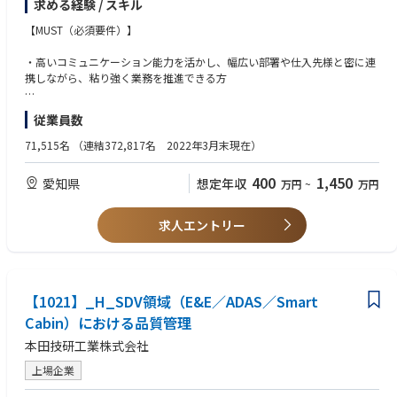
求める経験 / スキル
職種③
【詳細】
概ね３年以上の経験、もしくはそれに相当する知識がある方
・新型車開発プロジェクトの大日程立案
【MUST（必須要件）】
・プロジェクトの進行管理
＜MUST＞
・技術情報の管理
・高いコミュニケーション能力を活かし、幅広い部署や仕入先様と密に連
・情報通信に関わるデバイスまたはシステムの製品開発経験
・全社横断的な課題の解決
携しながら、粘り強く業務を推進できる方
・上記開発経験におけるソフトウェア開発の経験
■本求人の想定役割：メンバー・チームリーダー
・PCスキル（Excel、PowerPoint、Word）
＜WANT＞
従業員数
・車載ECU開発におけるソフトウェア開発の経験
【職場イメージ】
71,515名
（連結372,817名 2022年3月末現在）
・ゲートウェイ、ルータ、スイッチ等のネットワーク機器開発におけるソ
・20代から60代まで幅広い年代が在籍し、若手や中堅メンバーも多く活躍
フトウェア開発の経験
しています
【WANT（歓迎要件）】
400
1,450
・通信モジュール、チップセット開発におけるソフトウェア開発の経験
愛知県
想定年収
万円
~
万円
・困りごとはチームで助け合う活気ある明るい職場です。
・上記開発におけるチームリーダーもしくはマネージャー経験
・在宅勤務を活用し、育児や介護と両立しながら働くメンバーも多数いま
・自動車業界または製造業において、車両・部品のプロジェクト管理や開
す。
発、生産管理の経験・知識がある方
求人エントリー
・英会話能力（TOEIC600点以上）み、チームをリード・マネジメントす
【職場ミッション】
る立場として活躍頂きたいと思います。
新型車開発・生産準備の最前線でクルマ開発の進行管理を担当し、多様
化・複雑化する新車開発の企画から市場投入までを、現場で技術情報を管
【1021】_H_SDV領域（E&E／ADAS／Smart
理しながら支える組織
Cabin）における品質管理
本田技研工業株式会社
【やりがい・PR】
新型車開発・生産準備の現場で、「車両企画から市場投入まで」を一貫し
上場企業
て見守ることができます。
トヨタの多くの業務は技術情報でつながっており、その管理を通じて新車