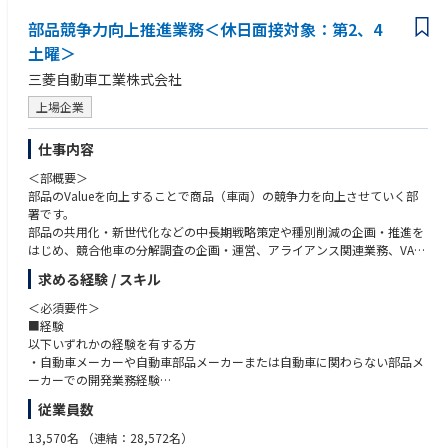
【やりがい・魅力】
●Hondaフィロソフィーに共感いただける方
●SDV車に必要な、OTAアップデート、サイバーセキュリティ、電子プラ
部品競争力向上推進業務＜休日面接対象：第2、4
●論理的かつ柔軟な考え方で購買課題に取り組める方
ットフォーム、自動運転等の技術開発に関わることができ、最先端の自動
●開発系部門や事業部門等、部門を超えたコミュニケーションができる方
土曜＞
車技術の品質管理活動に貢献できます。
●新しいことへ果敢にチャレンジし、困難な状況でも粘り強く解決策を見
三菱自動車工業株式会社
また、既存の枠に捉われない新たな品質の在り方を作り上げていくチャレ
出せる方
ンジングな環境であり、組織を横断したプロジェクトに携わることができ
上場企業
ます。
仕事内容
【社員の声】
●20代社員（新卒入社）
＜部概要＞
目に見えないソフトウェア品質保証領域の企画・運用業務に携わってお
部品のValueを向上することで商品（車両）の競争力を向上させていく部
り、日々チームでも知識を蓄えながら楽しく議論を繰り広げております。
署です。
年齢関係なく議論ができる環境で、今後の品質保証業務の姿を考えなが
部品の共用化・新世代化などの中長期戦略策定や種別削減の企画・推進を
ら、社内外へも大きく貢献できるやりがいのある業務だと実感しておりま
はじめ、競合他車の分解調査の企画・運営、アライアンス関連業務、VA/V
す。
E活動の取り纏めを担っています。
求める経験 / スキル
市場や競合の動向を踏まえながら関係部署と連携し、お客様にとってより
◆Hondaの社風・働き方
魅力的な商品の実現と競争力向上に取り組んでいます。
＜必須要件＞
・Hondaフィロソフィーとは
■経験
https://global.honda/jp/guide/philosophy.html
以下いずれかの経験を有する方
・仕事も育児も、しなやかに強く。Hondaで輝くワーキングマザー
＜部署の役割＞
・自動車メーカーや自動車部品メーカーまたは自動車に関わらない部品メ
https://global.honda/jp/career/3.html
戦略策定及び実行の推進サポート
ーカーでの開発業務経験
・経験者と妻、そして上司が語る、男性の育児休職のススメ
・部品戦略策定の企画・推進
・設計、原価企画などの技術系業務経験
https://global.honda/jp/career/44.html
従業員数
・競合他車の分解調査活動の企画・推進
■スキル・知識・学歴
・仕事と育児の両立実現に向けた軌跡
・アライアンスに関する各種調整及び取りまとめ
・開発・デザイン・購買・生産・企画/営業部門等、部門を超えたコミュ
13,570名
（連結：28,572名）
https://global.honda/jp/career/13.html
・部品のコスト競争力向上活動の企画・取りまとめ