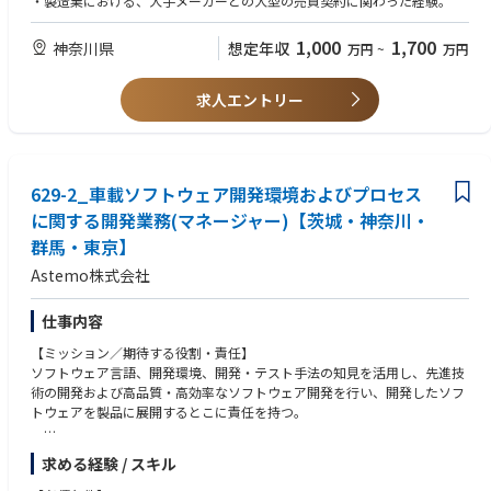
・製造業における、大手メーカーとの大型の売買契約に関わった経験。
・顧客要求やフィードバックをチームメンバーや技術チーム担当に共有
し、ファシリテートするとともに、技術メンバーの開発活動を支援する。
1,000
1,700
神奈川県
想定年収
万円
~
万円
・顧客フィードバックや技術視点も含む市場レポート等の情報を分析・考
察して、戦略立案や顧客への価値ある提案に貢献する。
・有用な業界トレンド情報をチームに共有する
求人エントリー
・資金調達活動の支援を行う
・事業推進のために必要なサポート業務を行う
■補足
629-2_車載ソフトウェア開発環境およびプロセス
・コストや性能など高く評価されており、現在非常に多くの引き合いがあ
る状況。それぞれの取捨選択や土台に乗せていく必要がある。
に関する開発業務(マネージャー)【茨城・神奈川・
群馬・東京】
Astemo株式会社
仕事内容
【ミッション／期待する役割・責任】
ソフトウェア言語、開発環境、開発・テスト手法の知見を活用し、先進技
術の開発および高品質・高効率なソフトウェア開発を行い、開発したソフ
トウェアを製品に展開するとこに責任を持つ。
求める経験 / スキル
【職務概要（具体的な業務内容）】
車載コントローラーの開発環境(クラウド環境、自動化、CI/CD)の開発。セ