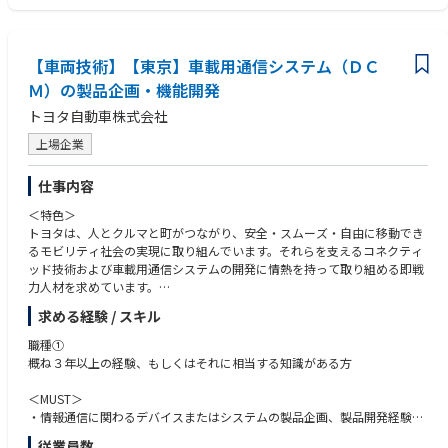
【車両技術】【東京】車載用通信システム（ＤＣ
Ｍ）の製品企画・機能開発
トヨタ自動車株式会社
上場企業
仕事内容
＜特色＞
トヨタは、人とクルマと町がつながり、安全・スムーズ・自由に移動でき
るモビリティ社会の実現に取り組んでいます。それらを支えるコネクティ
ッド技術および車載用通信システムの開発に情熱を持って取り組める即戦
力人材を求めています。
求める経験 / スキル
＜概要＞
「つながる」技術でクルマの新しい魅力、新価値を創造し、モビリティ社
職種①
会の発展に貢献するため、車載用通信機器を開発しています。車載用通信
概ね３年以上の経験、もしくはそれに相当する知識がある方
機器の開発では、車両と外部とを携帯電話ネットワークを介して無線接続
する通信端末機器(DCM：Data Communication Module)の開発や、端末の
＜MUST＞
制御・通信仕様の開発を実施しています。
・情報通信に関わるデバイスまたはシステムの製品企画、製品開発経験
従業員数