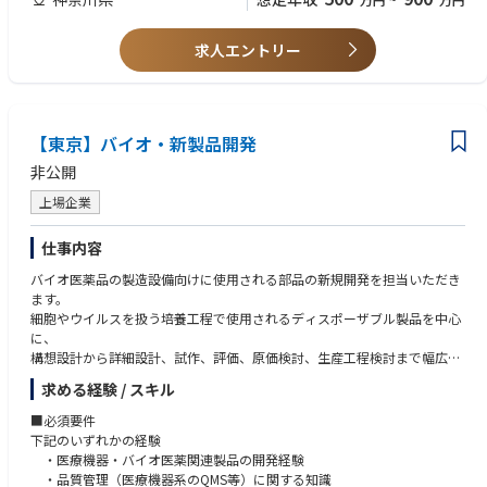
ニケーション取りながら、業務を遂行していきます。
[歓迎要件]
求人エントリー
- バイカー（希望）
- 二輪車と/またはパワースポーツへの情熱
- 日本の顧客(JOEM)との業務経験
【東京】バイオ・新製品開発
非公開
上場企業
仕事内容
バイオ医薬品の製造設備向けに使用される部品の新規開発を担当いただき
ます。
細胞やウイルスを扱う培養工程で使用されるディスポーザブル製品を中心
に、
構想設計から詳細設計、試作、評価、原価検討、生産工程検討まで幅広く
関わります。
求める経験 / スキル
顧客と直接やり取りしながら要求仕様を整理し、まだ業界標準が固まり切
っていない領域で、
■必須要件
品質・安全性を考慮した製品づくりを進める点が特徴です。
下記のいずれかの経験
半導体分野で培ったクリーン技術と流体制御技術を活かし、
・医療機器・バイオ医薬関連製品の開発経験
社会貢献性の高い分野で新たな製品を生み出すポジションです。
・品質管理（医療機器系のQMS等）に関する知識