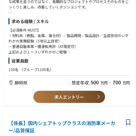
な成果を追うのではなく、長期的なプロジェクトやプロセスそのものをじ
お客様基準の品質保証体制の確立、及び改善活動の推進
っくりと楽しみ、改善していくポジションです。
【業務詳細】
求める経験 / スキル
・材料評価： 物性、加工性、耐久性などの評価・分析
・試作条件出し： 成形条件の検討、治具の検討・導入
【必須条件 MUST】
・工程設計： 試作フローの構築、および設備や現場の改善提案（カイゼン
・材料系（樹脂、金属、複合材）／製品開発／製品設計／生産技術のいず
活動）
れかの実務経験（5年以上目安）
・評価レポート作成： 顧客（大手メーカー）向けの技術資料・報告書の作
・普通自動車第一種運転免許（AT限定可）
成
上記および１～３いずれかのご経験
・顧客との技術折衝： 仕様の調整、課題の共有・報告（※営業的なアプロ
1．試作〜量産立ち上げのいずれかの経験
従業員数
ーチではなく、技術的な観点からの説明・報告を行います）
2．顧客との技術折衝（技術的な説明・報告、仕様調整など）の経験/技術
・トラブルシューティング： 不具合解析および原因究明
営業
150名
（グループ1100名）
3．不具合解析・トラブルシューティングの経験
【★この仕事の魅力・やりがい】
500
700
静岡県
想定年収
万円
~
万円
◎5〜10年先の未来を作る「最先端開発」への挑戦
【歓迎要件】
大手メーカーと協働し、まだ世に出ていない次世代の最先端材料・新規部
◎材料開発、部品設計の経験
品の試作開発にコアメンバーとして深く関わることができます。
◎工程設計、治具設計、事務設計の経験
求人エントリー
◎大手メーカーとの折衝・技術折衝経験
◎分業型ではない、技術者として“広く深く”成長できる環境
◎技術継承や後輩教育の経験
材料の選定・評価から、試作、成形、工程設計、さらには顧客への技術報
◎カイゼン活動、または業務マニュアル整備の経験
告まで、一連のプロセスを丸ごと担当します。一部分のオペレーターで終
◎自動車業界での実務経験
わるのではなく、モノづくりの上流から下流までを網羅した「本物のエン
【係長】国内シェアトップクラスの消防車メーカ
ジニア」としての市場価値を高められます。
ー/品質保証