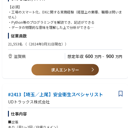
具体的には下記業務を、研究プロジェクトメンバーや工場の生産技術者と
連携して実施します。
【必須】
①生産工程・生産管理手法の課題抽出
・工場のスマート化、DXに関する実務経験（経歴上の業種、職種は問いま
②課題解決方法の起案
せん）
③新規技術の構築
・Python等のプログラミングを解読でき、記述ができる
④新規取組みのトライアルと効果検証
・データの物理的な意味を理解した上で分析ができる
⑤構築した技術の工場展開・製品展開
・工場の技術者とコミュニケーションを取り業務を進めることができる
従業員数
技術構築に関しては、プロジェクトの必要性に応じてシステムインテグレ
【歓迎（WANT）】
21,553名
（（2024年3月31日現在））
ーターやソフトウェアベンダーへの外注や、ソフトウェア・ハードウェア
・ヒアリングを通した要件定義ができる
の内作による機能検証を行います。
・開発したツール類などを説明して工場などで導入をすることができる
600
900
滋賀県
想定年収
万円
~
万円
・アプリケーション開発経験
■仕事のすすめ方
・API作成経験
・10名程の組織で様々なプロジェクトを立ち上げており、工場現場起点で
・Pythonでは、Pandas, Numpy, Scipy等の使用実績
求人エントリー
のプロジェクトもあれば、革新技術の活用など全社最適を目的としたプロ
・BIツール、R、Python等を使用したデータの可視化ができる
ジェクトもあります。
・課題抽出から現場と密にコミュニケーションを取り、スムーズな導入に
＜資格＞
向けた外部ベンダーとの調整や交渉など、複数のステークホルダーと円滑
・QC検定、統計検定など
にコミュニケーションを進めることが重要です。
#2413【埼玉／上尾】安全衛生スペシャリスト
UDトラックス株式会社
■キャリアパス
・実務担当者として研究プロジェクトに携わり、課題認識力、課題遂行能
仕事内容
力を強化
・複数の研究プロジェクトを企画・推進し工場に展開、若手研究員や工場
■出張
技術者を指導する
あり（月1～2回／日帰りメイン）