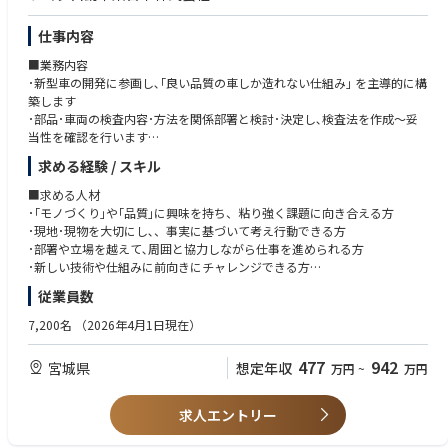
える役割を担うことも可能です。
仕事内容
■業務内容
･新型車の開発に参画し､｢良い品質の車しか造れない仕組み｣ を主導的に構
築します
･部品･車両の検査内容･方法を関係部署と検討･決定し､検査法を作成～妥
当性を確認を行います
･量産車において､市場･工場内の情報を基に品質改善します
求める経験 / スキル
･工場の最終出荷責任部署として､設計･生技･製造･仕入先と連携し自動車
の品質をリードします
■求める人材
･｢モノづくり｣や｢品質｣に興味を持ち、粘り強く課題に向き合える方
■この仕事の魅力は？
･現地･現物を大切にし､、事実に基づいて考え行動できる方
･開発･量産･出荷まで一貫し車両品質に関われる仕事です
･部署や立場を越えて､周囲と協力しながら仕事を進められる方
･新型車･量産車の品質に対するお客様の喜びの声が達成感 につながります
･新しい技術や仕組みに前向きにチャレンジできる方
･お客様の声を直接品質改善に反映でき､お客様満足に つながる実感があり
･専門知識は入社後に習得可能。学ぶ意欲を重視しています
従業員数
ます
･設計･製造技術･製造など多くの部署と関わり､視野が 広がり､自身の成長
7,200名
（2026年4月1日現在）
につながります。
477
942
宮城県
想定年収
万円
~
万円
☆会社概要はこちら☆
https://www.toyota-ej.co.jp/company/profile/
求人エントリー