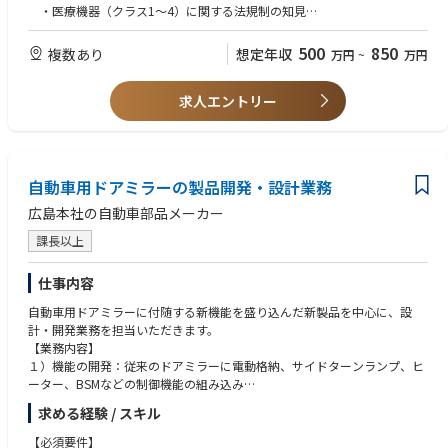
・医療機器（クラス1～4）に関する法規制の知見
■歓迎要件
500
850
複数あり
想定年収
万円
~
万円
・医療機器・バイオ関連製品の開発経験
・品質管理（QMS等）に関する知識
求人エントリー
・医療機器（クラス1～4）に関する法規制の知見
自動車用ドアミラーの製品開発・設計業務
広島本社の自動車部品メーカー
課長以上
仕事内容
自動車用ドアミラーに付随する新機能を盛り込んだ新製品を中心に、設
計・開発業務を担当いただきます。
【業務内容】
１）機能の開発：従来のドアミラーに電動格納、サイドターンランプ、ヒ
ーター、BSMなどの制御機能の組み込み
２）設計・解析：CADを用いた３Dモデリング、強度・振動解析、空力設
求める経験 / スキル
計、軽量化のための構造検討
【必須要件】