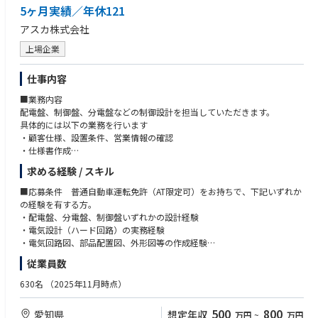
5ヶ月実績／年休121
アスカ株式会社
上場企業
仕事内容
■業務内容
配電盤、制御盤、分電盤などの制御設計を担当していただきます。
具体的には以下の業務を行います
・顧客仕様、設置条件、営業情報の確認
・仕様書作成
・外形図、板金製作図、部品配置図、電気回路図の作成
求める経験 / スキル
・部品選定、部品表作成、必要に応じた見積・原価確認支援
・営業、製造、品質、購買部門との調整
■応募条件 普通自動車運転免許（AT限定可）をお持ちで、下記いずれか
・顧客との仕様確認、設計内容のすり合わせ
の経験を有する方。
・製造現場への設計意図の共有、不具合・変更対応
・配電盤、分電盤、制御盤いずれかの設計経験
・基本的に、CAD ２Dソフトで図面を作成します。
・電気設計（ハード回路）の実務経験
同社の営業担当や、直接顧客の要望を聞き取り、図面作成一式を一貫して
・電気回路図、部品配置図、外形図等の作成経験
行う重要なポジションです。
・シーケンス制御に関する知識または実務経験
従業員数
■やりがい
・電気系CADを用いた図面作成経験
手がけた製品が設置されるのはビルやホテル、劇場と幅広いため実際に目
630名
（2025年11月時点）
にする機会も多く、やりがいにつながります。
■歓迎条件
2億円規模など大きな案件にも携わることができ、板金加工から出荷まで
・AutoCADまたはその他2D CADの使用経験
500
800
愛知県
想定年収
万円
~
万円
一貫した制御盤の製作を行っているため、業界でも数少ない貴重な経験を