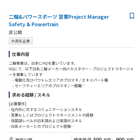
二輪&パワースポーツ 営業Project Manager
Safety & Powertrain
非公開
外資系企業
仕事内容
二輪事業は、日本にHQを置いています。
HQにて、以下日系二輪メーカー向けカスタマー・プロジェクトマネージャ
ーを募集しています
- 電動化及びパワトレエリアのプロマネ / エキスパート職
- セーフティーエリアのプロマネ / 一般職
求める経験 / スキル
[業務内容]
- 新規受注プロジェクト管理
[必要要件]
- 客先計画業務
- 社内外に対するコミュニケーションスキル
- 工場側とのプロジェクト立ち上げ業務
- 営業もしくはプロジェクトマネージメントの経験
- 社内外とのプロジェクト会議設定
- 母国語レベルの日本語および英語のスキル
- プロジェクト予算、コスト管理
- 日系メーカーとのプロジェクト経験
- 二輪車に対する知識
総じてインド、中国、ASEANの現地ラウンチマネージャーや開発とコミュ
- 目標意識が高い事、チームワーク尊重
500
900
神奈川県
想定年収
万円
~
万円