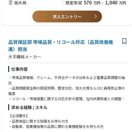
570
1,040
栃木県
想定年収
万円
~
万円
【求める人物像】
※海外拠点や各国の官庁審査機関とのやり取りも発生します。
・Hondaフィロソフィーに共感いただける方
※各国の認可試験支援、当局の主催の勉強会に参加する為、年に数回の海
・法規・基準・ルールの背景や意図を理解し、表面的な解釈にとどまらず
求人エントリー
外出張が発生する場合がございます。
本質を捉えられる方
※国内外の出張および将来的な海外拠点への駐在が発生する可能性があり
・自ら調べ、考え、解決策を見出そうとする姿勢を持つ方
ます。
・変化の多い環境や新しい法規・技術動向に対して、前向きに学び続けら
※専門性や適性、会社ニーズなどを踏まえ、会社が定める業務への配置転
れる方
換を命じる場合がございます。
品質保証部 市場品質・リコール対応（品質改善推
・関係者の立場や背景を理解したうえで、粘り強く合意形成を進められる
方
進）担当
【魅力・やりがい】
大手機械メーカー
・最新の先進運転支援機能に触れることができます。
・ADAS／自動運転分野という、今後も成長が期待される領域でキャリア
を築けます。
仕事内容
・書類だけでなく、実車を用いた評価・認可試験にも関与し、「机上検討
・市場品質情報、クレーム、不具合データの分析および重要品質課題の抽
で終わらない」現場感ある業務を経験できます。
出
・品質問題発生時の原因究明、暫定対応、恒久対策ならびに再発防止策の
【現場従業員の声】
推進
■30代社員/キャリア入社(前職：化学薬品原料メーカー)
・リコール・市場措置に関する対応方針の整理、社内外関係者との調整、
運転支援機能の認可試験や仕様の適法性確認を担当しています。前職は化
進捗管理
学薬品の原料メーカーのため、自身が携わった業務で達成感を得ることが
求める経験 / スキル
・FMEA、なぜなぜ分析、QC手法等を活用した未然防止活動の企画・推進
あまりありませんでした。今は、街中で自身が認可に携わったHonda車を
・品質問題に関する標準化、教育、仕組み化を通じた品質保証体制の強化
見るたびに業務の達成感を感じます。Hondaの多様な文化や各領域のエキ
【必須要件】
スパートと関わることに日々刺激を受け、達成感を得られることが魅力だ
・品質保証に関する知識をお持ちの方
と思います。
・自動車、産業機械等の品質に関わる業務経験をお持ちの方