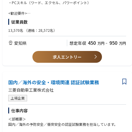
・技術的バックグラウンドを活かして成長できる環境があります
認証プロセス全体に関して上記一連の作業を担当していただきます。
・PCスキル（ワード、エクセル、パワーポイント）
＜やりがい・成長できる点＞
<歓迎要件>
・自分が関わった車両が、法規をクリアして世の中に出ていく最終工程を
・自動車メーカーまたは部品メーカーでの法規・認証関連業務経験
従業員数
担う、責任と達成感の大きい仕事です。
・安全／環境分野に関する試験・評価業務経験
・国内外の認証当局や審査官とのやり取りを通じ、技術的な説明力や交渉
・英語による技術文書の読解、または簡単な技術的やり取りの経験
13,570名
（連結：28,572名）
力、実務で使える英語力を磨くことができます。
・海外出張やグローバル案件への対応経験
・法規の理解から試験計画立案まで上流工程に関わることで、「開発×法
・業務改善、デジタルツール活用による効率化の経験
450
950
愛知県
想定年収
万円
~
万円
規×認証」を横断的に理解できる専門性が身につきます。
・将来的には、認証戦略の立案やプロセス改善など、部門全体に影響を与
<求める人物像>
える役割を担うことも可能です。
・関係部門や社外関係者と円滑にコミュニケーションを取りながら、物事
求人エントリー
を前に進めることができる方
・決められた手順をこなすだけでなく、「より良いやり方」を考えること
にやりがいを感じる方
・技術・法規・制度の変化を前向きに捉え、継続的に学び続けられる方
国内／海外の安全・環境関連 認証試験業務
・自動車を通じて、安全で持続可能な社会づくりに貢献したい方
三菱自動車工業株式会社
上場企業
仕事内容
＜部概要＞
国内／海外の予防安全／衝突安全の認証試験業務を担当しています。