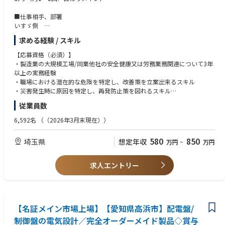
■仕事相手、部署
いすゞ側
生産部門の安全チーム、製造部門関係者ほか（安全系の担当がいる、また
求める経験 / スキル
工場があるため）
【応募資格（必須）】
・製造業の大規模工場/同業他社の安全健康又は労務業務関連について3年
以上の実務経験
・職場における潜在的な危険を特定し、改善策を立案出来るスキル
・災害発生時に原因を特定し、再発防止策を図れるスキル
・安全規定のルールを逸脱している際に、適格に是正や指導が出来るスキ
従業員数
ル
6,592名
（（2026年3月末現在））
【応募資格（歓迎）】
・衛生管理者資格
580
850
埼玉県
想定年収
万円
~
万円
【求める人物像】
・成長意欲の高い方
求人エントリー
・向学心の高い方
【名証メイン市場上場】【愛知県高浜市】配電盤/
制御盤の電気設計／完全オーダーメイド製品◇賞与