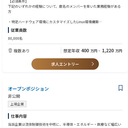
【必須条件】
キュリティ、ソフトウェア更新(OTA)、ソフトウェア部品管理(SBOM)およ
下記のいずれかの経験について、数名のメンバーを率いた業務経験がある
び新SoC/MPU向けプラットフォーム・プロセスの構築。機能安全規格ISO
方
26262、車載セキュリティ規格ISO21434、SOTIF ISO21448に対応した開
発プロセス・ツールの整備。次世代AD/ADAS ECU および OTA/Securityが
・特定ハードウェア環境にカスタマイズしたLinux環境構築
搭載される制御系ECUに必要な開発技術。
・標準ディストリビューションの修正を伴うLinuxの業務利用
従業員数
・AI環境のカスタマイズを自力で行った経験
・OSSへのコントリビューション
80,000名
【仕事の魅力・やりがい・キャリアパス】
・自作OSSの公開(GitHub等)
日立Astemoは独立系グローバルサプライヤーのため、世界中の自動車・
・要求に基づくテスト仕様の設計
400
1,220
複数あり
想定年収
万円
~
万円
二輪車メーカーが顧客であり、常に業界の最先端の技術開発に携わること
・複数のサーバ・ツール・ソフトを組み合わせた開発環境
ができます。国内だけでなく海外のお客様を担当することもでき、活躍の
・管理支援環境の業務経験
場はグローバルに広がっています。日立製作所の研究開発機関とも密に連
・サーバの管理経験
求人エントリー
携を取りながら、最先端技術の開発に取り組むことができます。また、
・CI/CDシステムの構築に関わる業務経験
「能力開発プロセス」を導入しており、各個人のキャリア実現に向けた環
境や施策が整っております。能力開発プロセスは、「個人のニーズ」と、
【求める人物像】
既存人員スキルレベルや今後の技術動向を踏まえた「組織ニーズ」のアラ
コミュニケーション能力、情熱・向上心があり、主体的に活動できる方
インの実現を通した個人と組織の継続的な成長を目標としております。個
オープンポジション
人のニーズは、(1)各個人がキャリアを考える上でもっともと重要視してい
非公開
ること(2)ありたい姿(3)業務希望や異動希望(4)ソフトウェアスキルの情報
を元に上司と本人での「キャリア面談」を定期的に実施します。従って、
上場企業
ソフトウェア事業部では、従業員一人一人が将来のキャリアを見据えて、
今の業務で何を得たいか(経験やスキル)、将来何を得たいかを踏まえ、社
仕事内容
会又は会社にどのように貢献できるかなどを考えながら、キャリアアップ
を行っていく事ができます。
当該企業は流体制御技術を中核に、半導体・エネルギー・医療など幅広い