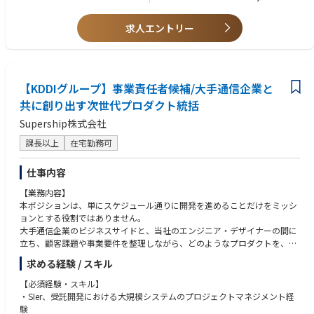
【歓迎】
・ヘルプデスク業務における問題の根本的な原因、課題解決
・課題を正確に把握し、過去にとらわれずに革新的な技術を用いて、大胆
・IT経験をもった情報システム部門に携わるメンバー育成
求人エントリー
に解決していく能力をお持ちの方
・立場やバックグラウンドの異なる方々とも良好な関係を築けるコミュニ
■将来的なリーダー候補
ケーション能力を有する方
・当社ITシステム・セキュリティ等の環境全体をご理解いただき、将来
・ステークホルダーに分かり易く説明できるドキュメンテーション/プレ
的に情報システム領域のリーダーとして責任をもって業務に従事頂ける方
ゼンテーションスキルをお持ちの方
【KDDIグループ】事業責任者候補/大手通信企業と
・プロジェクトマネジメント経験・スキル（*5名以上）を有する方
共に創り出す次世代プロダクト統括
(PCスキル)
Supership株式会社
・Excel：基本的な関数使用、集計、マクロ・VBA使用
・Word：ビジネス文書作成
課長以上
在宅勤務可
・PowerPoint
・その他
仕事内容
【業務内容】
本ポジションは、単にスケジュール通りに開発を進めることだけをミッシ
ョンとする役割ではありません。
大手通信企業のビジネスサイドと、当社のエンジニア・デザイナーの間に
立ち、顧客課題や事業要件を整理しながら、どのようなプロダクトを、ど
のような優先順位で育てるべきか を見極め、事業と開発の両面を前に進め
求める経験 / スキル
ることが求められます。
【必須経験・スキル】
短期的にはプロジェクト推進や要件整理を通じて足場を固めながら、将来
・SIer、受託開発における大規模システムのプロジェクトマネジメント経
的にはプロダクト戦略・事業戦略・組織づくりまで担っていただく想定で
験