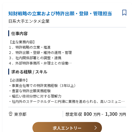
入を推進していただきたいと考えています。
案・設計・巻き込みを行う必要があります。現場起点の思考とビジネス実
・本番リリース準備や運用設計、障害対応、運用マニュアル作成や利用部
【WANT】
装力が問われます。
知財戦略の立案および特許出願・登録・管理担当
門教育、改善提案を通じてKPI改善やROI向上など具体的な事業成果に結び
・生成AI や外部 AI サービスの導入・API 統合・運用経験（プロンプト設計
つけます。
の実務知見含む）
■3～5年後の想定されるキャリアパス：
日系大手エンタメ企業
・データ基盤やデータ連携の設計・構築・運用経験（ナレッジ管理／検索
現時点では以下のようなキャリアパスのいずれかとなることを想定してい
■業務上の課題：
連携等）
ますが、ご意向やスキルセットなどと照らし合わせ相談の上決定していく
仕事内容
グループ内にエンジニアリソースはあるものの、クライアントや社内の要
・オブザーバビリティ設計・監視運用の経験（メトリクス／ログ／トレー
予定です。
件を取りまとめ、要件定義〜設計フェーズで技術的判断やアーキテクチャ
ス、OpenTelemetry 等）
・博報堂テクノロジーズの管理職として博報堂ＤＹグループ各社を支援し
【主な業務内容】
設計を主導できる人材が不足しています。特に生成AIなどの新技術を実運
・CI/CD、インフラ構成管理（Terraform、GitHub Actions 等）の実務経験
ている部署・メンバーのマネジメント
１．特許戦略の立案・推進
用に耐える形で組み込むための設計・調整力が求められており、このギャ
・プロダクトやプロジェクトのリード／マネジメント経験、外部ベンダー
・出向先のグループ会社において、事業責任者や経営業務に従事
２．特許出願・登録・維持の運用・管理
ップを埋めることが導入の実効性と事業成果向上につながります。
との技術折衝経験
・異なるグループ会社へ出向し、新たな事業の立ち上げに従事
３．社内関係部署との調整・連携
４．外部特許事務所・弁理士との協働
■3～5年後の想定されるキャリアパス：
【求める人物像】
■ポジションの魅力
５．その他関連する業務
求める経験 / スキル
現時点では以下のようなキャリアパスのいずれかとなることを想定してい
・高い当事者意識を持ち、自ら率先して行動できる方
同社の事業ドメインは日々進化しています。Web3.0、メタバース、ブロ
６．その他可能性のある業務
ますが、ご意向やスキルセットなどと照らし合わせ相談の上決定していく
・責任感が強く、結果に対して最後までコミットできる方
ックチェーンといったテクノロジードリブンに加え、広告、メディア、フ
【必須要件】
予定です。
・変化や不確実性を前向きに捉え、柔軟に適応できる方
ルファネルマーケティングといった自社ビジネスドメインの軸、各業種別
・事業会社等での特許実務経験（3年以上）
・周囲と協調しつつも、自分の考えを明確に発信できる方
のDX支援といった得意先ビジネスドメインの軸、これらを掛け合わせ、互
・豊富な特許出願実務経験
・ テックリード／アーキテクト : 生成AIを含む技術設計やシステムアーキ
・失敗を学びに変え、継続的に改善を続けられる方 ・立ち上げ期において
いに交差し合い相乗効果となって、様々なサービス・プロダクト・ソリュ
・幅広い技術分野に対する理解力
テクチャを主導し、複数プロジェクトの技術品質・再利用性を高める役
能動的に役割を取りに行ける方
ーションを生み出しています。
・社内外のステークホルダーと円滑に業務を進められる、高いコミュニケ
割。技術方針の策定や技術的意思決定を担います。
ーション力・調整力
・ プロダクト／ソリューションオーナー: ビジネス側と密に連携し、要件
本ポジションは生成AIという最先端領域において、企業のリアルな課題解
800
1,300
東京都
想定年収
定義からKPI設計、事業効果の最大化まで一貫して責任を持つポジショ
万円
~
万円
決を牽引できるポジションです。構想・プロトタイピング・実装までを自
【歓迎する資格・経験】
ン。技術知見を活かしてプロダクトの事業化を推進します。
らリードし、価値を創出する実感が得られます。
・弁理士資格をお持ちの方
・ グループ横断の支援組織リーダー : グループ内の開発リソースや専門部
求人エントリー
・放送・メディア・インターネットビジネス業界における知財業務経験
署と連携する組織を統括し、複数の出向・支援案件をマネジメントする管