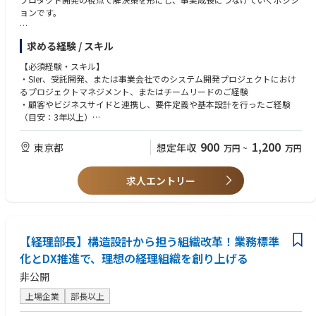
・将来的なプロダクト化・外販も見据え、事業としての成長シナリオを描
ョンです。
くこと
・パートナー中心の体制から、正社員中心の開発組織への移行を進め、採
ご経験やスキル、ご志向性に合わせて、以下の役割をお任せします。
用・育成・評価を通じて強いチームをつくること
求める経験 / スキル
・開発体制や進め方を見直し、より機動的に価値提供できる組織運営へと
【入社後の業務イメージ】
【必須経験・スキル】
進化させること
まずは、これまでのご経験（システム開発のPM/リード/要件定義）を活か
・SIer、受託開発、または事業会社でのシステム開発プロジェクトにおけ
・将来的には、事業責任者として事業計画や収支観点も踏まえながら、事
し、大手通信企業との共同事業における開発ディレクションをリードして
るプロジェクトマネジメント、またはチームリードのご経験
業全体をリードすること
いただきます。
・顧客やビジネスサイドと連携し、要件定義や基本設計を行ったご経験
単なる要件の受け渡しや進捗管理に留まらず、「どうすれば事業が伸びる
（目安：3年以上）
【プロダクトについて】
か」という視点を持ち、大手通信企業のビジネスサイドや、社内のエンジ
・システムもしくはWebアプリケーションの開発経験
★新規MA/CRMツール
ニア・デザイナーと密に連携し、プロジェクトを推進する役割です。
（※ご自身が手を動かす役割ではありませんが、技術的な議論が可能な方
900
1,200
東京都
想定年収
万円
~
万円
を想定しています）
Supershipでは消費者のオフライン行動(位置情報やセンサー情報)とオンラ
・ビジネス要求の定義とシステム要件への落とし込み:大手通信企業のビジ
イン行動(web閲覧や購買)情報を活用した高度な1to1コミュニケーション
ネス担当者と議論を重ね、曖昧な「やりたいこと」を、エンジニアが開発
求人エントリー
【尚可経験・スキル】
の実現を目指しています。 このサービスでは、サイトの閲覧ログや会員属
に着手できる具体的な要件や仕様に落とし込みます。
・大規模プロジェクト（例：数千万～億単位の予算、数十名規模）でのP
性などを基とし、 オウンドメディア横断で顧客に最適なタイミング、チャ
・開発プロジェクトの推進・マネジメント: 開発チームと密に連携し、プ
M/PMO経験
ネル、内容でコミュニケーションを可能とする統合配信基盤 としての役割
ロジェクトの進捗管理、課題解決、ステークホルダーとの合意形成を行
・ビジネスサイドとシステムサイドの間に立ち、複雑な利害関係を調整し
を担います。
い、プロダクトのリリースまでを牽引します。
た経験
【経理部長】構造設計から担う組織改革！業務標準
・PowerPoint等を用いた、企画提案書やサービス説明資料の作成経験
今まで以上にお客さまを理解し、AIにより一人ひとりにあった配信を効率
【将来的な役割・キャリアパス】
化とDX推進で、理想の経理組織を創り上げる
・KPI設計、データ分析、市場調査など、ビジネスグロースに関わったご
よく配信が行えるMA基盤を目指すプロダクトです。
開発ディレクションで事業の解像度を高めた後は、ご志向性に合わせて、
経験
※顧客データの接続など個別のカスタマイズをしつつご提供をしていきま
非公開
より上流の「事業開発」へとキャリアを広げていただくことを期待してい
・プロダクトマネージャー（PdM）としての実務経験、またはそれに準ず
す。
ます。
る経験
上場企業
部長以上
「事業の当事者」として、将来のプロダクト化（外販）も見据え、プロダ
【Supershipについて】