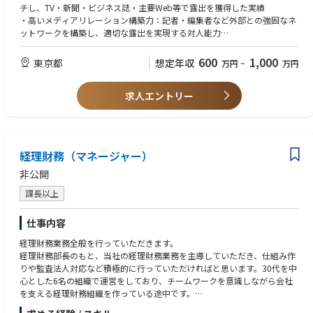
提案
‐法務
チし、TV・新聞・ビジネス誌・主要Web等で露出を獲得した実績
・守りの広報業務：公式SNS・サイト表記・プライバシーポリシー等の管
マネージャー1名 30代中盤
・高いメディアリレーション構築力：記者・編集者など外部との強固なネ
理
リーダー ←募集中
ットワークを構築し、適切な露出を実現する対人能力
※中長期的には、IR・上場準備広報やコーポレートブランディングへ役割
メンバー2名 30前半、20代中盤
・高度な文章力/編集力：プレスリリースや社外向けメッセージなど、企業
を広げる可能性があります。
業務委託・派遣4名 30～40代
のトーン＆マナーを体現した発信ができる能力
600
1,000
東京都
想定年収
万円
~
万円
‐総務
【組織構成】
リーダー1名 40代前半
■歓迎スキル
事業部サイドとの兼任 1名
メンバー2名 40代前半、20代中盤
求人エントリー
・ビジネス/IT/エンタメ系メディアの記者ネットワーク
業務委託 1名
・無形商材/BtoB領域でのPR経験
・記者発表会/イベントの企画・運営経験
・危機管理広報の経験
経理財務（マネージャー）
非公開
課長以上
仕事内容
経理財務業務全般を行っていただきます。
経理財務部長のもと、当社の経理財務業務を主導していただき、仕組み作
りや監査法人対応など積極的に行っていただければと思います。30代を中
心とした6名の組織で運営をしており、チームワークを意識しながら会社
を支える経理財務組織を作っている途中です。
また、事業拡大に伴い様々な会計論点や税務論点を検討する必要があり、