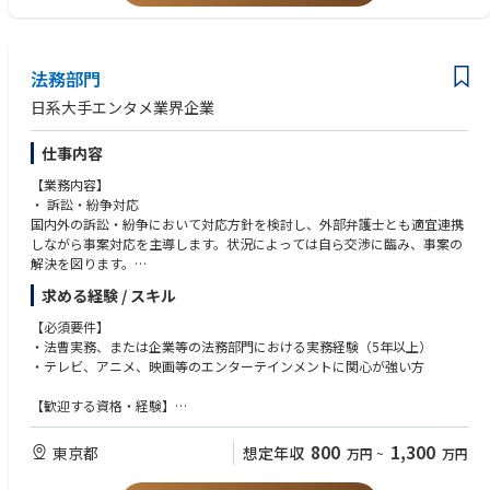
・知財と関連した新規事業への関与経験
理職的役割。
・実用新案、商標、意匠を含めた知財全般の知識・実務経験
・ 出向先での事業責任者／新規事業リード : 出向先のグループ会社で事業
・特許情報分析ツールを用いた調査設計、分析・レポーティング経験
責任を負い、マーケティングテクノロジーやAIを活用した事業成長や新規
・放送局、配信事業者、IT企業等の技術・知財動向を継続的に把握・分析
事業立ち上げをリードするキャリア。
法務部門
している方
・英語力（特許明細書の読解、海外出願、海外特許事務所との折衝経験）
日系大手エンタメ業界企業
■ポジションの魅力
・マネジメント経験
当社と資本関係にあるグループ会社において、同グループへ寄せられる多
様なマーケティングシステムやAIテクノロジー領域の案件に携わります。
仕事内容
マーケティングシステムに関する総合的な業務経験に加え、新規事業や組
【業務内容】
織立ち上げ、ソリューション開発といった実務も経験できます。グループ
・ 訴訟・紛争対応
全体を俯瞰した戦略的な取り組みを通じて、この領域の事業拡大に貢献し
国内外の訴訟・紛争において対応方針を検討し、外部弁護士とも適宜連携
ながら、新規事業創出に向けたキャリアを築き、経営目線での業務経験を
しながら事案対応を主導します。状況によっては自ら交渉に臨み、事案の
積むことが可能です。
解決を図ります。
求める経験 / スキル
・危機管理・リスクマネジメント
会社の危機となりうる事案発生時はもちろん、平常時においても、あらゆ
【必須要件】
るリスクを的確に把握し、社内外に向けた各種対応を主導します。必要に
・法曹実務、または企業等の法務部門における実務経験（5年以上）
応じ調査を実施する場合もあります。
・テレビ、アニメ、映画等のエンターテインメントに関心が強い方
・契約書の作成および審査
【歓迎する資格・経験】
当社が扱うすべての事業分野について契約書（英文その他海外契約を含
・法曹資格をお持ちの方
む）を作成またはレビューします。新規事業では、事業計画、ビジネスス
・国内外の訴訟（民事・刑事問わず）/紛争対応、交渉案件の経験が豊富
800
1,300
東京都
想定年収
万円
~
万円
キーム構築の段階から参画し、社内各所と調整の上で契約書を整えます。
な方
・英文契約作成、その他外国語による実務経験が豊富な方