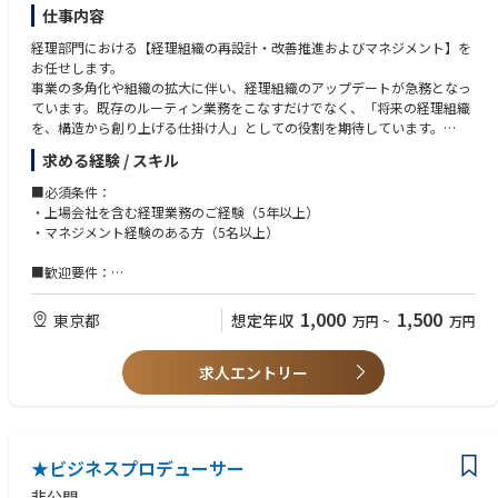
クトの方向性を定めるプロダクトマネージャーや事業責任者のような役割
【こんな方が向いています】
Supershipは、「新たな価値を共創する世界的なテクノロジー企業群にな
仕事内容
をお任せします。
・ユーザーの成功に誰よりもこだわれる方
る」というビジョンのもと、スタートアップ企業ならではのスピードとチ
・「なぜ？」を繰り返し問い、課題の本質を探求するのが好きな方
経理部門における【経理組織の再設計・改善推進およびマネジメント】を
ャレンジ精神、大企業のアセットをもとにビジネスを展開するハイブリッ
・事業戦略・プロダクト戦略の立案: 担当事業の課題を特定し、自社アセ
・チームとしての成功を何よりも大切にし、職種を超えてオープンなコミ
お任せします。
ドスタートアップ企業です。
ット（技術、データ）を活用した解決策（新機能、新サービスなど）を企
ュニ・ケーションができる方
事業の多角化や組織の拡大に伴い、経理組織のアップデートが急務となっ
画・立案します。
・不確実性を楽しみ、変化に柔軟に対応できる方
ています。既存のルーティン業務をこなすだけでなく、「将来の経理組織
事業内容としては、Supershipが持つ豊富なデータアセットと国内屈指の
・KGI/KPIの設計と事業モニタリング: 事業の成功を定義し、データに基づ
・生成AIなど、新たな技術へのキャッチアップ意欲が高い方
を、構造から創り上げる仕掛け人」としての役割を期待しています。
広告配信技術を基にした企業のデジタルマーケティングを支援する「マー
いた効果測定と改善サイクルの実行をリードします。
ケティングソリューション事業」と、Supershipのデータとデータ活用技
求める経験 / スキル
■ 具体的な業務内容
術で企業が持つデータや顧客接点の価値最大化を支援する「データソリュ
【プロダクトについて】
経理メンバーと丁寧なコミュニケーションを図りながら、以下のミッショ
ーション事業」を展開しています。
■必須条件：
現在取り組んでいるテーマの一つに、新規MA/CRMツールがあります。
ンを裁量を持って進めていただきます。
・上場会社を含む経理業務のご経験（5年以上）
【関連記事】
・マネジメント経験のある方（5名以上）
・新規MA/CRMツール
・経理組織の再構築・仕組み化
＜Supershipについて＞
Supershipでは消費者のオフライン行動（位置情報やセンサー情報）とオ
- 属人化している業務プロセスの効率化・マニュアル化
https://supership.jp/business/
■歓迎要件：
ンライン行動（Web閲覧や購買）情報を活用した高度な1to1コミュニケー
- 「コア業務」「ノンコア業務」の仕分け・整理
・システム導入のご経験がある方
ションの実現を目指しています。
＜プロダクト部門トップ・執行役員CPO中村様インタビュー＞
・マネジメントで業務改善のご経験がある方
1,000
1,500
東京都
想定年収
万円
~
万円
・マネジメント・組織開発
https://super-stories.com/n/n5c8d3a540dfb
このサービスでは、サイトの閲覧ログや会員属性などをもとに、 オウンド
- 経理メンバーの育成、スキルアップ支援
メディア横断で顧客に最適なタイミング、チャネル、内容でコミュニケー
- 組織のモチベーションを高めるチームビルディング
求人エントリー
ションを可能とする統合配信基盤としての役割を担います。
・改善プロジェクトの牽引
今まで以上にお客さまを理解し、AIにより一人ひとりにあった配信を効率
- 経理内の課題抽出、改善施策の提案・実行
よく配信が行えるMA基盤を目指すプロダクトです。
- システム導入やフロー改定などの実行推進
※顧客データの接続など個別のカスタマイズをしつつご提供をしていきま
★ビジネスプロデューサー
す。
※ 組織規模の特性上、現場の状況を正しく把握するための一定の実務関与
非公開