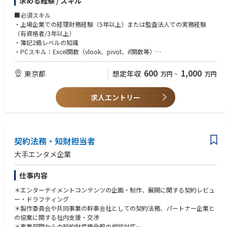
求める経験 / スキル
チャレンジングな環境となっております。
■必須スキル
【通常業務】
・上場企業での経理財務経験（5年以上）または監査法人での実務経験
・経理財務実務（経費精算・仕訳起票・入出金管理等）
（有資格者/3年以上）
・財務会計（月次、四半期、年次決算）
・簿記2級レベルの知識
・各種会計・税務論点の検討
・PCスキル：Excel関数（vlook、pivot、if関数等）
【その他の業務】
■歓迎スキル
600
1,000
東京都
想定年収
万円
~
万円
・金融機関対応
・開示資料作成経験
・開示書類作成に必要な資料作成
・監査法人対応経験
求人エントリー
・公認会計士試験の合格者
※お任せする業務はご経験を考慮して決定する予定です。
・簿記1級レベルの知識
・Googleアプリケーションの知識（当社ではGoogle社のアプリケーショ
ンが標準となっています）
・SNS・エンタメやインターネット業界への興味
契約法務・知財担当者
■求める人物像
大手エンタメ企業
自身の仕事の裁量を広げながら、常に成長しようとする向上心をお持ちの
方
仕事内容
社内外との調整業務を円滑に進めるためのコミュニケーション力
社内外と連携しながらある程度1人でクロージングできる方
＊エンターテイメントコンテンツの企画・制作、展開に関する契約レビュ
数字への感覚が鋭い方
ー・ドラフティング
まわりに気遣いのできる方(素直な方)
＊製作委員会や共同事業の幹事会社としての契約法務、パートナー企業と
の協業に関する社内支援・交渉
＊事業部門からの知的財産権全般の相談対応