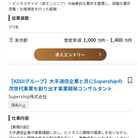
す。
・ビジネスサイド（非エンジニア）の抽象的な要求を整理し、詳細な要件
定義・仕様策定を行った経験
【入社後の業務イメージ】（~2026年9月頃までを想定）
・システム移行（マイグレーション）や、リプレイス案件におけるPM/PL
従業員数
まずはプロジェクトマネジメントのプロフェッショナルとして、以下の業
経験
務を遂行していただきます。
・ベンダーコントロール、またはパートナー（業務委託）メンバーを含む
373名
チームマネジメント経験
・大手通信企業のビジネスサイドと議論しながら、抽象的な要求や課題を
1,000
1,400
東京都
想定年収
万円
~
万円
整理し、開発の論点・優先順位を明確にすること
【尚可経験・スキル】
・ビジネス要件を、エンジニアが開発可能なレベルまで具体的な要件・仕
・エンジニアとしての開発実務経験（バックエンド・インフラ周りの知見
様へ落とし込むこと
があれば尚可）
求人エントリー
・社内メンバーおよびパートナーを含む開発体制をコントロールし、品質
・新規事業や新サービス立ち上げフェーズでのPM経験
と納期の両立を図ること
・エンジニア採用やピープルマネジメント、組織開発の経験
・既存システムの移行や閉塞、データ移行などの難易度・リスクの高いタ
スクにおいて、計画策定と進行管理を行い、安定した移行を実現すること
【こんな方が向いています】
・プロジェクト推進の中で得られた示唆をもとに、今後の事業やプロダク
【KDDIグループ】大手通信企業と共にSupershipの
・カオスな状況（不確実性が高い状態）において、自ら情報を整理し、正
トの方向性を整理すること
解を導き出せる方
次世代事業を創り出す事業開発コンサルタント
・「決まったものを作る」のではなく「何を作るべきか」から議論できる
Supership株式会社
【将来的な役割・キャリアパス】（2026年10月~を想定）
方
将来的には責任者権限を移譲し、プロダクトロードマップの策定、事業推
・将来的に事業責任者として、PL管理や組織マネジメントに挑戦したい意
課長以上
進、組織づくりまで担っていただくことを想定しています。
欲をお持ちの方
仕事内容
・事業部の主要メンバーと連携しながら、中長期のプロダクトロードマッ
プを策定し、「いつ・何を・なぜ作るべきか」を定めること
【業務内容】
・顧客課題、市場性、開発リソースを踏まえながら、新機能やサービス改
大手通信企業の事業課題に対し、ビジネスと開発の橋渡しを担いながら、
善の優先順位を意思決定すること
プロダクト開発の視点で解決策を形にし、事業成長につなげていくポジシ