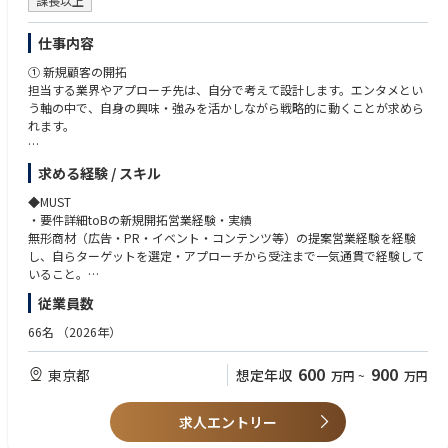
・AI・効率化ツールの活用
課長以上
ぞれの専門チームと協業しながら提案を進めます。
AIを使った資料作成(提案書・レポート作成等)・情報整理・業務効率化が
・バックオフィス：営業事務・法務・経理・人事が連携してサポート。事
できる方。
仕事内容
務的な業務の一部はバックオフィスがサポートします。
・チームメンバー（3〜4名）：新規開拓・既存営業それぞれを担うメンバ
① 新規顧客の開拓
◼︎WANT
ー。
担当する業界やアプローチ先は、自分で考えて設計します。エンタメとい
・広告代理店・PR会社・エンタメ隣接業界での法人営業経験
う軸の中で、自身の興味・強みを活かしながら戦略的に動くことが求めら
・英語力（LAオフィスとの連携案件に関わる機会があります）
れます。
・ベンチャー・スタートアップでの営業経験
業務の進め方（例）：
求める経験 / スキル
・エンタメコンテンツの公開・リリース時期を先読みし、関連性の高い企
業リストを作成してアプローチ
◆MUST
・ターゲット業界の動向を日常的にリサーチし、提案の切り口を見つける
・要件詳細toBの新規開拓営業経験・実績
・イベント・広告・SNSトレンドなどから新しいビジネスの可能性を発見
無形商材（広告・PR・イベント・コンテンツ等）の提案営業経験を経験
し、具体的な提案につなげる
し、自らターゲットを選定・アプローチから受注まで一気通貫で経験して
いること。
② 商談・提案
「数字を残した」実績を具体的に語れる方
従業員数
クライアントのマーケティング課題をヒアリングし、PR・広告・イベン
・自走力と判断力
ト・SNSなどを組み合わせた最適な提案を作成します。提案の内容や構成
上位の方針を受けながらも、現場では自ら状況を判断し優先順位をつけて
66名
（2026年）
は自分で考えて組み立てます。
動ける方。「次何をすればいいですか」ではなく「こう動きます」と提案
できること
600
900
東京都
想定年収
万円
~
万円
③ 受注後のフォロー
・数値への感度
受注後も定期的にクライアントと接点を持ち、案件の品質を高めながら次
チームの目標数値を常に意識し、達成状況・乖離・要因を自分で分析して
のビジネスにつなげていきます。サービスチームと連携しながら、クライ
行動に落とせること
求人エントリー
アントにとってのパートナーとして長期的な関係を構築します。
・エンタメへの深い関心