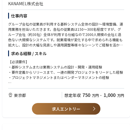
ン能力
KANAMEL株式会社
・J-SOX対応の経験
仕事内容
グループ会社の従業員が利用する基幹システム全体の設計～環境整備、運
用業務を担当いただきます。各社の従業員は150～300名程度ですが、グ
ループ会社（約30社）全体が利用する仕組なので2000人規模の会社と遜
色ない大規模なシステムです。就業環境が変化する中で求められる機能も
拡大し、設計の大幅な見直しや運用調整等様々なシーンでご経験を活かす
ことのできるポジションです。
求める経験 / スキル
【必須要件】
・基幹システムまたは業務システムの設計・開発・運用経験
・要件定義からリリースまで、一連の開発プロジェクトをリードした経験
・プロジェクトマネジメントまたはベンダーマネジメントの経験
【歓迎要件】
・基幹システムの刷新・リプレイスプロジェクト経験
750
1,000
東京都
想定年収
万円
~
万円
・ERPや販売管理・会計・人事など業務システムの知見
・クラウド環境（AWS・Azure・GCP等）の知見
求人エントリー
・システムアーキテクチャ設計の経験
・ベンダーコントロールや複数プロジェクトの管理経験
・IT予算策定やIT戦略立案の経験
・DX推進・業務改善プロジェクトの経験