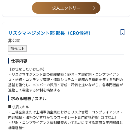
求人エントリー
リスクマネジメント部 部長（CRO候補）
非公開
部長以上
仕事内容
【お任せしたいお仕事】
・リスクマネジメント部の組織構築：ERM・内部統制・コンプライアン
ス・法務・コンテンツ管理・情報システム・総務の各機能を擁する部門の
基盤を強化し、メンバーの採用・育成・評価を担いながら、各専門機能が
連動して機能する体制を構築する
・ERM（エンタープライズ・リスクマネジメント）の設計と運用：全社リ
求める経験 / スキル
スクアセスメントを設計・実施し、リスクマップを作成して経営会議・取
締役会へ定期報告する。BCP策定支援、新規事業・M&Aに伴うリスク評価
■必須スキル
と全社リスクテイク条件の設定を担う
・上場企業または上場準備企業におけるリスク管理・コンプライアンス・
・内部統制体制の確立：業務プロセスの可視化と内部統制の設計・運用モ
内部統制・法務のいずれかでのコーポレート部門統括経験（3年以上）
ニタリング、社内規程の整備・管理を通じ、IPO準備における統制整備の
・ERM・コンプライアンス体制構築のいずれかに関する高度な実務知識と
実務をリードする
構築経験