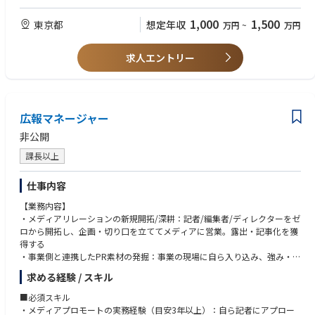
・コンプライアンス文化の醸成：全社コンプライアンス教育の企画・実
・法務・情報システム・コンプライアンス等、複数の専門機能を横断して
施、内部通報窓口（ヘルプライン）の運営、ハラスメント防止・インサイ
統括するマネジメント経験
1,000
1,500
東京都
想定年収
万円
~
万円
ダー規制・腐敗防止策を推進する
・経営陣・取締役会・監査法人と専門用語を用いて対等に折衝・報告でき
・法務機能の統括：契約審査・起案・交渉支援体制の構築、社内法務相談
るコミュニケーション能力
機能の整備、訴訟・紛争への法的対応と外部弁護士マネジメントを担う
求人エントリー
コンテンツ管理機能の統括：SNS・広告・PRの表現審査、景表法・著作
■歓迎スキル
権・商標権等の管理と侵害監視、炎上リスクのチェック体制を構築する
・弁護士資格、公認不正検査士（CFE）、情報セキュリティ関連資格（CIS
・情報セキュリティ・総務機能の統括：全社情報セキュリティポリシーの
SP等）などの保有
策定・運用、サイバー攻撃の監視・IT資産管理、総務機能の管理・監督を
・スタートアップ・ベンチャー企業でのコーポレート機能の組織構築経験
広報マネージャー
担う
・IPO準備実務（内部統制整備・コンプライアンス体制構築）の経験
非公開
【期待するアウトプット】
■求める人物像
・経営陣・取締役会が信頼して参照できる、全社リスクマップと定期報告
課長以上
・揺るぎない独立性と是々非々の精神：事業の圧力や経営陣の意向に流さ
体制の確立
れず、リスクの視点で物を言える胆力と判断軸を持つこと
・監査法人・外部取締役の評価に耐えうる、盤石な内部統制・J-SOX対応
・成長を殺さない守りの設計力：単に禁止・制約するのではなく、適切な
仕事内容
体制の構築と維持
リスクテイクを可能にする統制環境を設計する思考力を持ち、ガードレー
【業務内容】
・コンプライアンスを「制約」ではなく「事業成長の土台」として捉える
ルを事業の武器に変える発想ができること
・メディアリレーションの新規開拓/深耕：記者/編集者/ディレクターをゼ
組織文化の醸成と、現場から自然に相談されるリスクマネジメント機能の
・仕組みで属人性を排除するアーキテクト思考：個別対応ではなく再現性
ロから開拓し、企画・切り口を立ててメディアに営業。露出・記事化を獲
実現
のある制度・プロセスを設計・実装することに価値を見出し、予防統制を
得する
・IPO達成を支える統制環境の整備と、上場後も機能し続けるガバナンス
組み込む思考を持てること
・事業側と連携したPR素材の発掘：事業の現場に自ら入り込み、強み・ネ
基盤の確立
・地道な仕組み化へのコミットメント：華々しい短期成果よりも、企業価
タを引き出して言語化し、実行まで担う
値を守り抜くミッションに誇りを持って向き合い、リスクの極小化と堅実
求める経験 / スキル
・広報実務：プレスリリース等の企画・執筆・配信、取材対応・調整
【組織構成】
な仕組み作りに情熱を注げるマインドを持つこと
・認知拡大施策：イベント/ウェビナー/登壇の企画・実行
リスクマネジメント部 部長1名（コーポレート本部長が兼任）←募集ポ
■必須スキル
・効果測定と横展開：掲載クリッピング・効果測定、社内への共有と活用
ジション
・メディアプロモートの実務経験（目安3年以上）：自ら記者にアプロー