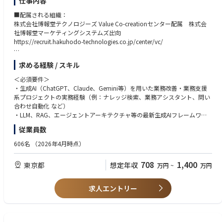
仕事内容
■配属される組織：
株式会社博報堂テクノロジーズ Value Co-creationセンター配属 株式会
社博報堂マーケティングシステムズ出向
https://recruit.hakuhodo-technologies.co.jp/center/vc/
出向先として予定している博報堂マーケティングシステムズでは、クライ
求める経験 / スキル
アント企業のマーケティング課題を解決するためのデジタルトランスフォ
ーメーションの構想から実行までをEnd to Endで支援することでクライア
＜必須要件＞
ントの事業成長に資する活動をしています。リードの獲得・プロジェクト
・生成AI（ChatGPT、Claude、Gemini等）を用いた業務改善・業務支援
の創出・デリバリーにおけるプロジェクトマネジメントに関わっていただ
系プロジェクトの実務経験（例：ナレッジ検索、業務アシスタント、問い
きます。
合わせ自動化 など）
・LLM、RAG、エージェントアーキテクチャ等の最新生成AIフレームワー
■組織ミッション：
クへの理解・実装関与経験
従業員数
博報堂ＤＹグループのマーケティングテクノロジー領域において、自社サ
・AI・DX領域におけるクライアントワーク（業務変革・構想策定・PoC推
ービス開発から得意先支援まで、様々な領域で専門性を持った人材が支援
進等）の経験（例：クライアント企業との共創型PoCや技術検証プロジェ
606名
（2026年4月時点）
を行っていくことで、事業拡大を狙っていくことが組織としてのミッショ
クトにおいて、要件定義〜検証設計〜レポート作成までを一貫してリード
ンとなります。
した経験）
708
1,400
東京都
想定年収
万円
~
万円
・得意先または社内プロジェクトにおいて、プロンプト設計やAPI連携を
■チームミッション :
含むPoCの設計・要件定義をリードした経験
博報堂ＤＹグループにおける「生活者発想」×「テクノロジー」によるビ
・エンジニア・データサイエンティストと連携しながら、業務要件を技術
求人エントリー
ジネス変革を支援。特に当チームは、得意先の業務変革・CRM・データ活
構成に落とし込んだ経験（例：ベンダーや開発会社に対する仕様伝達や進
用といった現業支援領域において、生成AI・Agentic AI等の先端技術の構
行管理）
想〜実装〜定着までを担う専門組織です。Google Cloud（Gemini Enterpr
・クライアントや社内関係者に対して、AI活用に関する技術的な選定や実
ise、Vertex AI、Google ADK等）を中心とした最先端技術スタックと、博
現可否について説明・提案を行った経験