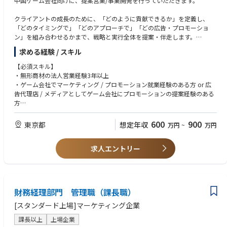
中国ゲーム会社向けに、提案営業/事業開発を行っていただきます。
■契約～デリバリー
クライアントの成長のために、「どのように貢献できるか」を定義し、
・予算、スケジュールのFIX、契約締結
「どのタイミングで」「どのアプローチで」「どの広告・プロモーショ
・社内メンバーのアサイン、キックオフMTGの実施
ン」を組み合わせるかまで、戦略と実行全体を提案・伴走します。
・社内KPIの設計、クオリティコントロール（QC）
求める経験 / スキル
【具体的な職務内容】
・マーケティング、プロダクトチームとのコミュニケーションを通じて営
【必須スキル】
業戦略 / 戦術の立案と実行
・無形商材の法人営業経験3年以上
・中国ゲーム業界の市場調査 / リードの創出 / 既存顧客のリレーション構
・ゲーム会社でマーケティング / プロモーション就業経験のある方 or 広
築 / 新規開拓営業
告代理店 / メディアとしてゲーム会社にプロモーションの提案経験のある
・市場調査や商談をもとににした商品開発や改良
方
・ビジネスレベルの日本語と、ネイティブレベルの中国語(北京語, 広東語
【このポジションの魅力】
問わず)
600
900
東京都
想定年収
万円
~
万円
■ゲームタイトルがあるだけ営業機会が生まれる
※社内コミュニケーションは日本語となります
・各社複数タイトルが市場にあるので、その分営業機会があります。
・プラットフォームならではの利点を活かした営業活動ができます。
求人エントリー
■スマホゲーム配信者ならではのプロダクト開発及びコネクションが構築
できる
・当社の優位性でもある「コミュニティ」に着目した商品やビジネスの企
財務経理部門 管理職（課長職）
画提案ができます。
・また、日本及び海外の全てのゲーム会社へアプローチできるので、キャ
[スタンダード上場]マーケティング企業
リアの幅の広がり及びゲーム企業へのコネクションの構築も期待できま
す。
課長以上
上場企業