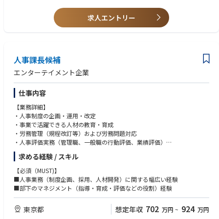
て、内部統制評価（SOX評価）、各種オフサイトモニタリングおよび内部
・ヘルプライン等の内部通報対応経験
監査の企画業務を中心に従事頂きます。
求人エントリー
・チームリーダーまたはプロジェクトリーダー経験
・監査関連資格（CIA、CFE、CISA、CPA等）
監査本部では、年間監査計画に基づき、監査・評価の対象毎にプロジェク
・ビジネスレベルの韓国語または英語力
トを設定しています。
まずは、局長の下でアサインされたプロジェクトのメンバーとして従事頂
【求める人物像】
人事課長候補
き、業務に慣れて頂いた後は、プロジェクトのチームリーダーとして、数
・企業価値向上のための新しい改善提案を積極的に行える方。
名のメンバーを率いてプロジェクトを遂行頂くことを想定しています。
・責任感を持って業務に臨む姿勢がある方
エンターテイメント企業
・相手の世代を問わないコミュニケーション能力がある方
・内部監査の実施
仕事内容
・内部監査の企画等の実施
・内部統制評価（SOX評価）の実施
【業務詳細】
・各種オフサイトモニタリングの実施
・人事制度の企画・運用・改定
・臨時監査（ヘルプライン等内部通報対応など）の実施
・事業で活躍できる人材の教育・育成
・その他 上記に関連するアドミ業務等
・労務管理（規程改訂等）および労務問題対応
・人事評価実務（管理職、一般職の行動評価、業績評価）
・予算立案、管理
求める経験 / スキル
【必須（MUST)】
■人事業務（制度企画、採用、人材開発）に関する幅広い経験
■部下のマネジメント（指導・育成・評価などの役割）経験
702
924
東京都
想定年収
万円
~
万円