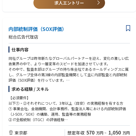
求人エントリー
④クライアントのフロント窓口としてクライアント課題を把握、提案、報
告が行えるコミュニケーション力
⑤データ分析、課題抽出能力（Excelでの関数使用、マクロ作成、データ解
析）
⑥プレゼンテーション能力/企画書作成能力
内部統制評価（SOX評価）
⑦社内外のスタッフをディレクションし、提案/運用を遂行できる能力
総合広告代理店
仕事内容
同社グループは昨年新たなグローバルパートナーを迎え、変化の激しい広
告業界の中で、より一層変革のスピードを加速させています。
その中で、監査本部はグループの持ち株会社であるホールディングスに属
し、グループ全体の第3線の内部監査機関として主に内部監査と内部統制
評価（SOX評価）を行っています。
今回は、監査本部の一員として、以下業務に従事頂ける方を募集していま
求める経験 / スキル
す。
韓国親会社の上場に伴い、現在は「K-SOX（韓国内部統制基準）」の新規
【必須要件】
構築という、グループにとって極めて重要なフェーズにあります。2026年
以下①・②それぞれについて、3年以上（目安）の実務経験を有する方
度の運用開始に向け、親会社側との頻繁な連携を通じ、グローバル水準の
① 事業会社、金融機関、会計事務所、監査法人等における内部統制評価
仕組みをゼロから形にしていく「構築メンバー」を求めています。変革期
（J-SOX／SOX）の構築、運用、監査等の業務経験
の今しか経験できない、希少性の高いキャリアを積むことが可能です。
② IT全般統制（ITGC）の評価経験
【具体的な業務内容】
【歓迎要件】
570
1,050
東京都
想定年収
万円
~
万円
監査本部全体の主なタスクは、以下の通りであり、当面は、監査企画局に
・会計・財務に関する知識、専門性