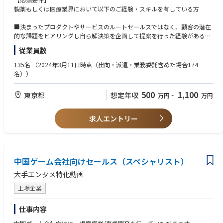
パッケージ化された商材を売る営業ではなく、クライアント（主に製薬企
製薬もしくは医療業界において以下のご経験・スキルを有している方
業のマーケティング部門）が抱える課題や、患者が直面している治療に対
する障壁をヒアリングし、それを解決するための「最適なHow」をゼロベ
■決まったプロダクトやサービスのルートセールスではなく、顧客の潜在
ースで企画・提案を実施し、受注を目指していただきます。
的な課題をヒアリングし自ら解決策を企画して提案を行った経験がある方
担当は「疾患領域ごと」ではなく「企業単位（1人あたりメイン3〜5社、
■MRや有形商材（医薬品・医療機器等）の営業出身であっても、顧客の
従業員数
全体で約10社程度）」で担っていただきます。
課題に合わせて勉強会を独自企画するなど、無形商材的なアプローチを実
そのため、1つの製薬企業の中でオンコロジー、プライマリー、希少疾患
践してきた経験がある方
135名
（2024年3月11日時点（出向・派遣・業務委託含めた場合174
など横断的に関わります。
■市場データ、競合動向、または顧客インサイト（本音や課題）を自ら分
名））
案件受注後は、社内のエンジニア（アプリ開発等）、制作チーム（記事・
析・検証し、根拠（ロジック）を持った提案やプレゼンテーションを行っ
動画編集）、PMチーム（案件進捗管理・デリバリー）など、多様な専門職
た経験がある方
500
1,100
東京都
想定年収
万円
~
万円
を巻き込みながらクライアントの課題解決に向けて尽力いただきます。
【歓迎条件】
【業務詳細（例）】
・医療・健康に対する関心・モチベーション
求人エントリー
■新規獲得
・医療関連分野の知識、経験
・既存取引のある製薬企業の中での未取引部門の開拓（エンタープライズ
・マーケティング関連分野の知識、経験
営業）
・課題解決型営業経験
・外部セミナーなどをフックとしたアポイント獲得活動
中国ゲーム会社向けセールス（スペシャリスト）
■提案内容計画～プレゼン
大手エンタメ特化動画
・製品や疾患領域のマーケティング課題抽出、過去の類似事例などを参考
に仮説検討
上場企業
・仮説にもとづく提案計画立案
・（クライアントへの提案後）事前に用意した仮説とのGAP分析＆クライ
仕事内容
アントからのFBを経てのKPI設計
・提案内容のアップデート、再構築