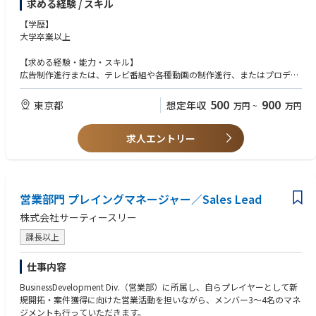
求める経験 / スキル
参考：TRAIN TV 公式サイト https://ttv.jeki.co.jp/
【学歴】
大学卒業以上
【求める経験・能力・スキル】
広告制作進行または、テレビ番組や各種動画の制作進行、またはプロデュ
ース経験がある方
WEB 解析士、Google Analytics、Looker Studio
500
900
東京都
想定年収
万円
~
万円
【必須条件】
求人エントリー
広告会社（制作含む）勤務または、テレビ局（制作含む）勤務または、そ
の他メディア勤務
【歓迎条件】
広告営業経験、OOH メディアセールス経験、WEB/SNS 運用経験、メディ
営業部門 プレイングマネージャー／Sales Lead
ア運用経験、映像・グラフィック制作経験
株式会社サーティースリー
課長以上
仕事内容
BusinessDevelopment Div.（営業部）に所属し、自らプレイヤーとして新
規開拓・案件獲得に向けた営業活動を担いながら、メンバー3〜4名のマネ
ジメントも行っていただきます。