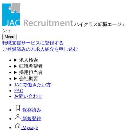
ハイクラス転職
エージェ
ント
Menu
転職支援サービスに登録する
ご登録済みの方
求人紹介を申し込む
求人検索
転職希望者
採用担当者
会社概要
JACで働きたい方
FAQ
お問い合わせ
保存済み
新規登録
Mypage