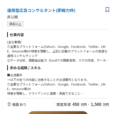
・クライアントのニーズヒアリング、提案活動、プロジェクトマネジメン
・広告レポートデータを用いた機械学習モデルの実装経験
ト
・購買データ、アクセスログデータ、位置情報データを用いたデータ分析
運用型広告コンサルタント(即戦力枠)
業務
・AWS/Google Cloudを用いたAIプロダクトの開発経験
非公開
・ビジネス英語が出来る方(TOEIC700点以上を目安)
課長以上
仕事内容
(主な業務)
①主要なプラットフォーム(Yahoo!、Google、Facebook、Twitter、LIN
E、Amazon等)の特徴を理解し、上記に記載のプラットフォームの高度な
運用コンサルティング
②データ分析、課題抽出能力（Excelでの関数使用、マクロ作成、データ解
析、Googleアナリスティクスでの分析は必須)
求める経験 / スキル
③プレゼンテーション能力/企画書作成能力
④自身で運用コンサルティングを行うだけでなく、社内外のスタッフをデ
■必須要件
ィレクションし、提案/運用を遂行を行う。
→以下の全ての内容に合致することが必須要件となります。
①主要なプラットフォーム(Yahoo!、Google、Facebook、Twitter、LIN
E、Amazon等)の
特徴を理解し、クライアントに提案・実施できること
②特定の領域での深い経験(エキスパート)
－特定のメディア(SEM領域、ソーシャルメディア領域）に特化した運
450
1,500
複数あり
想定年収
万円
~
万円
用/コンサルティングができる
③プラットフォーマー各社の広告アルゴリズム、管理画面に関する知識