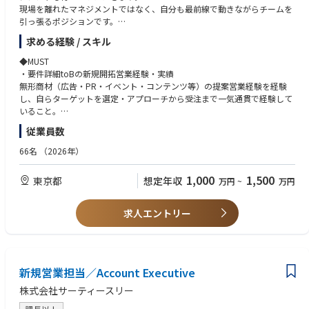
現場を離れたマネジメントではなく、自分も最前線で動きながらチームを
引っ張るポジションです。
開拓する業界や切り口は、ご自身の得意・関心をベースに設計していただ
求める経験 / スキル
けます。
◆MUST
⚫️プレイヤーとして
・要件詳細toBの新規開拓営業経験・実績
・新規クライアントの開拓（ターゲット選定・アプローチ・提案・受注ま
無形商材（広告・PR・イベント・コンテンツ等）の提案営業経験を経験
で一貫して担当）
し、自らターゲットを選定・アプローチから受注まで一気通貫で経験して
・クライアントのマーケティング課題のヒアリングと、PR・広告・イベン
いること。
ト・SNSを組み合わせた統合マーケティング施策の提案
「数字を残した」実績を具体的に語れる方
従業員数
・受注後のプロジェクト進行サポートおよびクライアントとの長期的な関
・マネジメント経験
係構築
規模は問いません。メンバーの目標設定・進捗管理・フィードバックを通
66名
（2026年）
・海外拠点との連携が必要な案件におけるブリッジ業務
じてチームとして成果を出した経験があること
・自走力と判断力
1,000
1,500
東京都
想定年収
万円
~
万円
⚫️マネージャーとして
上位の方針を受けながらも、現場では自ら状況を判断し優先順位をつけて
・メンバー3〜4名の進捗確認とフィードバック
動ける方。「次何をすればいいですか」ではなく「こう動きます」と提案
・チーム全体の目標達成状況の把握と、不足分の補填戦略の立案
できること
求人エントリー
・経営陣への営業数字・進捗の報告
・数値への感度
チームの目標数値を常に意識し、達成状況・乖離・要因を自分で分析して
◼︎一緒に働くメンバー
行動に落とせること
・営業統括部長：直属の上司。営業戦略の方向性や数値目標について密に
・エンタメへの深い関心
連携します。
新規営業担当／Account Executive
アニメ・映画・音楽・スポーツ・ゲームなど、エンタメコンテンツを日常
・代表2名（CEO・COO）：経営判断・事業の大きな方向性を担っていま
的に消費し、業界トレンドを自然に追っていること。好きなジャンルが提
株式会社サーティースリー
す
案の武器になる環境です
・各サービス部門MGR：PR・SNS・広告・イベント・クリエイティブそれ