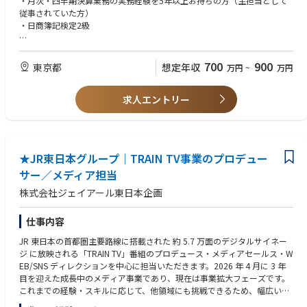
・月次・四半期決算業務の実務経験を5年以上お持ちの方（主担当として
・現地への出張、現場立ち会い
■税務調整項目の集計(法人,法人地方税等,消費税等は、税理士法人が作成)
従事されていた方）
■各種申告書等の全体管理と提出,納税(社内作成:法定調書合計表･償却資
・日商簿記検定2級
(4) 事業推進・チームマネジメント
産申告書･事業所税申告書)
・イベントサービス事業のP/L責任、事業計画の策定および実行
■税務調査対応
【歓迎】
・既存クライアントとのリレーション強化と、新規クライアントの開拓
・税務知識をお持ちの方、税法を学ばれたご経験をお持ちの方
・米国現地法人「33USA」のイベントサービスチームとの恒常的な連携、
700
900
東京都
想定年収
万円
~
万円
・公認会計士、税理士
共同案件の戦略立案、両拠点を活かしたサービス提供体制の強化
・チームメンバーの採用、育成、評価、チームビルディング
求人エントリー
・業界トレンド・先進事例の継続的な調査と、自社サービスへの還元
・社内の他部門(営業、クリエイティブ、デジタル等)との連携、横断プロ
ジェクトの推進
◼︎一緒に働くメンバー
★JR東日本グループ｜TRAIN TV事業のプロデュー
・代表2名（CEO・COO）：経営判断・事業の大きな方向性を担っていま
サー／メディア担当
す
・各サービス部門MGR：PR・SNS・広告・クリエイティブそれぞれの専門
株式会社ジェイアール東日本企画
チームと協業しながら提案を進めます。
・バックオフィス：営業事務・法務・経理・人事が連携してサポート。事
仕事内容
務的な業務の一部はバックオフィスがサポートします。
JR 東日本の首都圏主要路線に搭載された 約 5.7 万面のデジタルサイネー
ジ に放映される「TRAIN TV」番組のプロデュース・メディアセールス・W
EB/SNS ディレクションを中心に担当いただきます。2026 年 4 月に 3 年
目を迎えた成長中のメディア事業であり、現在は事業拡大フェーズです。
これまでの経験・スキルに応じて、他領域にも挑戦できるため、幅広いキ
ャリア形成が可能です。