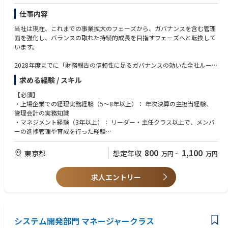
仕事内容
当社は現在、これまでの事業拡大のフェーズから、ガバナンスを含む管理
面を強化し、バランスの取れた持続的成長を目指すフェーズへと転換して
います。
2028年度までに「財務報告の信頼性に足るガバナンスの効いた全社ルール
の再整備と運用定着」を実現するため、課長職として組織を牽引いただけ
求める経験 / スキル
る方を募集します。
【必須】
【具体的な業務内容】
・上場企業での経理実務経験（5〜8年以上）： 年次決算の主担当経験、
・決算・開示実務の統括： 年次・四半期決算、連結決算のレビュー、およ
管理会計の実務知識
び決算短信・有価証券報告書等の作成
・マネジメント経験（3年以上）： リーダー・主任クラス以上で、メンバ
・マネジメント： 3名以上のメンバーマネジメント（リーダー・主任クラ
ーの進捗管理や育成を行った経験
ス含む）、育成、進捗管理
・テクニカルスキル： 開示実務、税務の基礎知識
・ガバナンスの再整備： 財務報告の信頼性を高めるための全社ルール構
・スタンス： 変化を恐れない柔軟性、不確実な状況でも自ら考え行動でき
800
1,100
東京都
想定年収
万円
~
万円
築、J-SOX対応の高度化
る能力
・経営判断のサポート： 会計・経理の高度化による迅速な数値提供と、経
営陣への適切なレポート
求人エントリー
【歓迎】
・外部対応： 監査法人対応、税務調査対応、金融機関との折衝
・連結決算、財務（資金繰り等）の実務経験
・DX推進： 生成AI（ChatGPT/Copilot等）の実務活用やシステム周りの改
・日商簿記2級以上の資格（公認会計士、税理士科目合格者も歓迎）
善による業務効率化
・システムに強い方（勘定奉行の利用経験、ITスキルの高い方）
・生成AI（ChatGPT/Copilot等）を実務に活用する意欲・スキル
システム開発部門 マネージャークラス
・監査・税務対応において、適切な説得や交渉ができるコミュニケーショ