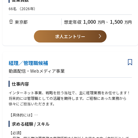
・複数のベンダー/外部パートナーを束ねたプロダクションマネジメント
(2) ベンダー連携・プロダクションマネジメント
経験
66名
（2026年）
・会場、舞台美術・装飾、映像/音響/照明、警備、ハイヤー、ケータリン
・メンバーマネジメントもしくはプロジェクトリードの経験
グ、ノベルティ等、各種ベンダーの選定・交渉・契約
・多様なステークホルダーを巻き込み、複雑なプロジェクトを推進する力
1,000
1,500
東京都
想定年収
万円
~
万円
・制作スタッフ、デザイナー、テクニカルディレクター、外部プロデュー
・IP・タレント情報を扱う高い守秘意識と、コンプライアンス遵守の姿勢
サー等のアサインおよび進行管理
・ベンダーとの長期的なリレーション構築および、信頼できるサプライヤ
◼︎WANT
求人エントリー
ーネットワークの拡充
・ビジネスレベル以上の英語力(海外クライアント・現地ベンダーと支障な
・安全管理、危機管理、守秘義務管理(NDA、IP保護を含む)の徹底
く折衝できるレベル)
・エンタテインメント領域におけるグローバル企業・大手ブランド・メジ
(3) 米国向けブース企画制作のプロジェクトマネジメント(33USAとの連携)
ャーIPホルダー等との直接取引経験
・米国で開催される大型展示会・コンベンション・カンファレンス等への
経理／管理職候補
・海外来日タレント・著名人のアテンドを含むイベント運営経験
出展を希望する日本クライアントに対するヒアリング、企画提案、見積
・米国の大型展示会・コンベンションでのブース出展経験
動画配信・Webメディア事業
・当社の米国現地法人「33USA」のイベントサービスチームと密接に連携
・海外現地法人・パートナーと連携したクロスボーダー案件のプロジェク
し、案件全体を推進(33USA側が現地ベンダーの選定・管理、施工、現地ス
トマネジメント経験
仕事内容
タッフィング等を担当し、本ポジションは日本側のクライアント窓口およ
・イベントサービス事業もしくは類似事業のP/L管理経験
び全体統括を担う)
・採用・チームビルディングの経験
インターネット事業、戦略を担う当社で、主に経理業務をお任せします！
・日本クライアントと33USAをつなぐハブとして、企画意図・要件・クオ
・エンタテインメント業界(映画・音楽・アニメ・ゲーム等)および関連ブ
将来的には管理職としての活躍を期待します。ご経験にあった業務から
リティ基準を正確に伝え、両者の認識を揃えた上でプロジェクトを進行
ランド領域でのネットワーク
徐々にご担当いただきます。
・ブースのクリエイティブ企画、設計、制作、現地搬入・施工・運営に至
る一気通貫のプロジェクトマネジメント
【具体的には】
・時差・言語・商習慣の差異を踏まえた、日米連携プロジェクトのスケジ
■月次･四半期･年次決算締めまでの全体管理(会計承認)
ュール・予算・品質管理
求める経験 / スキル
■月次資料･取締役会資料作成(常勤報告)
・33USAチームとの定例ミーティング、ナレッジ共有、案件後の振り返り
■連結決算業務管理(子会社側の処理)
【必須】
を通じた、両拠点の連携品質の継続的な向上
■各種支払承認