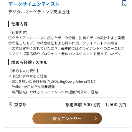
データサイエンティスト
デジタルマーケティング支援会社
仕事内容
【仕事内容】
①クライアントニーズに応じたデータ分析、独自モデルの設計および実装
②開発したモデルの精度検証および資料作成、クライアントへの報告
※まずは実務に慣れていただき、最終的にはクライアントへのニーズヒア
リング・提案活動やプロジェクト全体のマネジメントを担っていただく想
定です
求める経験 / スキル
＜業務詳細＞
【求める人材要件】
⑴クライアントニーズに応じたデータ分析、独自モデルの設計および実装
※下記いずれかをご経験
・データ整理
・SQLを用いた集計分析(MySQL,BigQuery,Athenaなど)
・データ分析
・Pythonを用いたAI開発経験
・モデル構築、実装
・専門領域におけるクライアントへの提案/報告のご経験
・設計方針の資料作成、クライアント報告
500
1,500
東京都
想定年収
万円
~
万円
⑵開発したモデルの精度検証および資料作成、クライアントへの報告
※以下いずれかの経験を歓迎
・精度検証方針設計、検証
・プロジェクトマネジメント経験
・資料作成、クライアント報告
求人エントリー
・クライアントワークでのAI開発経験
・生成AIを用いたサービスの設計、提案経験
⑶その他
・ML Opsの構築経験