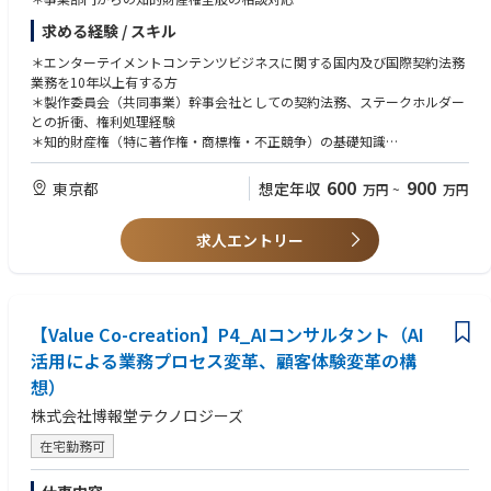
＊商標権などの取得・管理・運用に関する業務（弁護士・弁理士との折衝
求める経験 / スキル
含む）
＊エンターテイメントコンテンツビジネスに関する国内及び国際契約法務
業務を10年以上有する方
＊製作委員会（共同事業）幹事会社としての契約法務、ステークホルダー
との折衝、権利処理経験
＊知的財産権（特に著作権・商標権・不正競争）の基礎知識
＊海外企業とのビジネスの知識、経験、実務レベルの英語力がある方（英
語に加えて中国語・韓国語などの語学力がある方は尚可）
600
900
東京都
想定年収
万円
~
万円
＊弁護士・弁理士などの外部専門家との折衝経験
求人エントリー
【Value Co-creation】P4_AIコンサルタント（AI
活用による業務プロセス変革、顧客体験変革の構
想）
株式会社博報堂テクノロジーズ
在宅勤務可