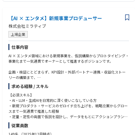
アニメ・映画・音楽・スポーツ・ゲームなど、エンタメコンテンツを日常
【仕事のイメージ】
的に消費し、業界トレンドを自然に追っていること。好きなジャンルが提
エンタメコンテンツのタイアップ・広告案件を例にすると：
案の武器になる環境です。
１：コンテンツのターゲット層を分析し、親和性の高い企業をリストアッ
【AI × エンタメ】新規事業プロデューサー
・AI / 効率化ツールの活用
プ
AIを使った資料作成(提案書・レポート作成等)・情報整理・業務効率化が
株式会社ミラティブ
２：そのブランドにとっての活用意義を整理した上で提案書を作成
できる方。
３：商談ではクライアントの課題に合わせてプレゼンをカスタマイズ
上場企業
４：受注後はクリエイティブ・PR・SNSなど複数のサービスと組み合わせ
◼︎WANT
た提案に発展させることも
・広告代理店・PR会社・エンタメ隣接業界での法人営業経験
仕事内容
・英語力（LAオフィスとの連携案件に関わる機会があります）
◼︎一緒に働くメンバー
AI × エンタメ領域における新規事業を、仮説構築からプロトタイピング・
・ベンチャー・スタートアップでの営業経験
・営業統括部長：直属の上司。営業戦略の方向性や数値目標について密に
事業化まで一気通貫でオーナーとして推進するポジションです。
連携します。
・代表2名（CEO・COO）：経営判断・事業の大きな方向性を担っていま
企画・検証にとどまらず、KPI設計・外部パートナー連携・収益化ストー
す
リーの構築まで、
・各サービス部門MGR：PR・SNS・広告・イベント・クリエイティブそれ
事業に関わるすべての意思決定を担っていただくことを期待します。
求める経験 / スキル
ぞれの専門チームと協業しながら提案を進めます。
・バックオフィス：営業事務・法務・経理・人事が連携してサポート。事
■業務内容
【必須スキル】
務的な業務の一部はバックオフィスがサポートします。
・AIを活用した新エンタメ体験の企画・プロトタイピング・ユーザー検証
・AI・LLM・生成AIを日常的に深く使いこなしている方
・チームメンバー（3〜4名）：新規開拓・既存営業それぞれを担うメンバ
┗構想段階のものを大きくするのか、ゼロイチで企画からお任せするの
・新規プロダクト・サービスのゼロイチ立ち上げを、戦略立案からグロー
ー。
かは面接内でのコミュニケーションでご相談できればと思います。
スまで一気通貫で推進した経験
・Mirrativアプリや配信者ネットワークを使った事業仮説の設計と高速検証
・定量・定性の両面で仮説を設計し、データをもとにアクションプランに
・定量・定性データをもとにしたピボット・スケール判断
落とし込める思考力と実行力
従業員数
・外部パートナー・アライアンス先との交渉・連携による事業エコシステ
・複数のステークホルダーを巻き込みながら、抽象度の高い事業を具体
ムの構築
化・推進した経験
149名
（2025年12月時点）