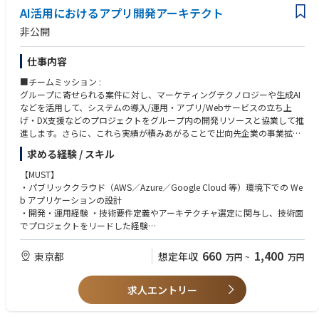
報堂が保有する生活者データを組み合わせた独自ソリューションを、業務
AI活用におけるアプリ開発アーキテクト
・Google Cloud, AWS, Azureなどのクラウドプラットフォーム上で、AI/M
プロセス改革と並走しながら実装。営業・ストプラ・エンジニアと連携
L関連のサービス（Vertex AI, Bedrock等）を活用した実務経験
非公開
し、経営アジェンダに直結する実装レベルの支援を行う実働チームです。
・統計分析、機械学習、自然言語処理などを活用した業務設計や施策評価
に携わった経験（ただし特化型の分析職ではない）
仕事内容
■自組織の強み・事業責任者からのコメント等 :
構想・Phase0としての業務アセスメント・PoC・MVP・本格運用までを支
＜歓迎要件＞
■チームミッション :
援する一気通貫の体制。多様な業種・案件に対する知見と、博報堂ＤＹグ
・ストラテジスト、営業、クリエイティブなど非エンジニアメンバーと連
グループに寄せられる案件に対し、マーケティングテクノロジーや生成AI
ループの総合力（生活者データ／メディア／クリエイティブ／システム）
携しながら、AI活用企画を実行に落とし込んだ経験
などを活用して、システムの導入/運用・アプリ/Webサービスの立ち上
を活かしたプロジェクト設計力があります。Google Cloudとの戦略パー
・社内外向けに生成AIやAI技術の勉強会／啓発活動を行った経験（資料作
げ・DX支援などのプロジェクトをグループ内の開発リソースと協業して推
トナーシップにより、Agentic AI最先端の技術検証・実装にいち早く取り
成、講師役、ナレッジ共有など）
進します。さらに、これら実績が積みあがることで出向先企業の事業拡大
組める環境です。
・マーケティング領域における機械学習・統計モデリング（例：MMM、LT
に貢献します。
求める経験 / スキル
V予測、セグメンテーション）への関与経験
■具体業務：
・AIスタートアップ、コンサルティングファーム、SaaSベンダーなどでの
■自組織の強み :
【MUST】
・得意先の業務課題の把握と、生成AI等を活用した解決アプローチの設計
テクノロジー実装／導入コンサルティング経験
生成AIを活用したプロダクト実装の案件が多数あり、グループにおけるデ
・パブリッククラウド（AWS／Azure／Google Cloud 等）環境下での We
・ChatGPTなどの大規模言語モデル（LLM）を用いたプロトタイプ構築・
・プロジェクト規模3,000万円以上のテクノロジー／AI関連プロジェクト
ジタルマーケティングのこれまで培ってきた資産と生成AIを活用した新た
b アプリケーションの設計
POCの企画・推進
におけるプロジェクトマネジメント経験
な挑戦に取り組んでいくことが可能です。またビジネスサイドとの距離も
・開発・運用経験 ・技術要件定義やアーキテクチャ選定に関与し、技術面
・社内のプロデューサーや戦略担当との共創における技術的フィジビリテ
近く、スムーズかつインタラクティブにプロジェクトが進められる文化が
でプロジェクトをリードした経験
ィ評価と実現方法の助言
＜求める人物像＞
あります。新設部門であり、少数精鋭の状態でスタートし、組織立ち上げ
・システムアーキテクチャのレビューや技術評価を行い、設計の妥当性を
・社内外のAIエンジニアやデータサイエンティストへのディレクション
・技術知見に偏らず、AIを「何のために使うか」「業務がどう変わるか」
の段階からジョインが可能です。
担保した経験
（要件整理・技術構成設計）
660
1,400
東京都
想定年収
といったビジネス視点を意識できる（STPとしてのベーシックビジネスス
万円
~
万円
・システム開発におけるロードマップの設計・要件の優先順位付け・KPI
・必要に応じて、統計分析・機械学習を活用した課題対応にも従事（専門
キルに近いイメージ）
■具体業務：
設計などの経験
特化は求めません）
・データ分析や機械学習などに特化しすぎず、生成AIなど新しい技術を業
・クライアントや社内と連携し業務課題を整理、要件をシステム仕様へ落
求人エントリー
・ベンダーやビジネスパートナーの管理・予算マネジメント・リスク管理
務に活かす応用力を重視すること
とし込んでいただきます。
等の経験
■業務上の課題：
・生成AI等の活用方針を策定し、外部ベンダーや開発チームと調整して導
・アジャイル開発の知識（スクラム等）と進行管理の経験
技術の面白さだけでなく、「実際に業務に効くのか」という目線で仮説立