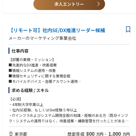
・関係法令の調査および対応（当局対応を含む）
求人エントリー
・AI・テクノロジーなど、最新のビジネス領域にも経験知見、興味関心が
番組制作をはじめ、当社事業に関連するすべての法令（知的財産法、広告
ある方
規制関連法、競争法、放送・通信関連法、情報法、会社法、労働法その
・省庁への任期付職員としての出向経験等に基づく専門分野をお持ちの方
他）について必要な調査・検討を行い、事業が円滑に進むよう支援しま
す。関係省庁など規制当局への対応も行います。
【リモート可】社内SE/DX推進リーダー候補
・コンプライアンス / コーポレート・経営法務
メーカーのマーケティング事業会社
法令や社会規範を遵守するのはもちろん、報道機関にふさわしい社会的責
任を果たすための体制整備を行います。会社の意思決定や経営戦略に関す
仕事内容
る法的サポートも行います。
【部署の業務・ミッション】
■先進的なDX推進・改善提案
■情報システムの運用・改善
■情報セキュリティに関する業務全般
■モバイルデバイス・各種アカウント運用
■ユーザ支援
求める経験 / スキル
【入社後お任せしたい業務】
【必須】
■情報システム部門での社内システムエンジニア全般業務
・4年制大学卒業以上
・コーポレートDXに向けた企画・提案（ネットワーク、仮想環境、デバ
・社内SE経験、もしくはSIer経験５年以上
イス、ツール等全リソースを駆使）
・ITインフラおよびシステム開発全般の知識・経験のある方（既存インフ
・基幹システムおよびその他業務システムの改善提案（販売管理システ
ラ・システムの運用ではなく、改善提案・構築管理を行ったことがある
ム、社内申請システム 等）
方）
・社内の情報セキュリティ対策（ISMS、グループセキュリティガイドラ
800
1,000
東京都
想定年収
万円
~
万円
イン）