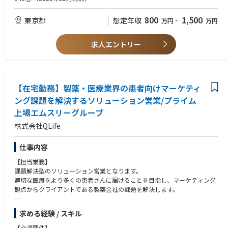
・KPI設計から収益化ストーリーまでの一気通貫したオーナーシップ
【歓迎スキル】
800
1,500
東京都
想定年収
万円
~
万円
■本ポジションの魅力
・プロダクトにAIを組み込んだ経験がある方もしくは、自律型のエージェ
・AI新規事業に100%のリソースを投下できるポジションです
ント構成を自分で組んだことがある方
・既存事業で培われた資産（資金・社員・顧客・データ・ノウハウ）を最
・ゲーム・ライブ配信・アニメ・漫画・クリエイターエコノミーなどエン
求人エントリー
大限に活用することができます
タメ領域での事業経験
・日本最大級の規模を誇るライブ配信プラットフォームとして蓄積された
・外部パートナー・アライアンス先との交渉・契約・エコシステム構築の
大規模な配信・視聴行動データに加え、サムネイル画像・配信音声・リア
経験
ルタイムコメントなどの非構造化データも保有
・自らコードを書ける、またはAIツールを活用してプロトタイピングがで
・探索フェーズの事業であるため、企業価値向上に資する動きであるかぎ
【在宅勤務】製薬・医療業界の患者向けマーケティ
きるレベルの技術素養
りは思考や手法の制限を持たずに検討 / 展開が可能です
ング課題を解決するソリューション営業/プライム
・上場直後の第二創業期なので、事業の伸びしろが最も大きく、意思決定
【求める人物像】
上場エムスリーグループ
のスピードも速いフェーズでの参画が可能です
・当社のミッション / ビジョン / バリューに共感いただける方
・ライブ配信事業文化に興味関心をお持ちな方 / 好きな方
株式会社QLife
・エンタメが好きで、興味関心をお持ちの方
・開発陣やスタークホルダーと議論し、事業を円滑に進めていける推進力
仕事内容
をお持ちの方
・当事者意識を持ち、自ら考え、積極的に行動することで成果を追求でき
【担当業務】
る方
課題解決型のソリューション営業となります。
適切な医療をより多くの患者さんに届けることを目指し、マーケティング
観点からクライアントである製薬会社の課題を解決します。
処方数を増やして売上を拡大させたい大手製薬会社に対して、社内外の関
求める経験 / スキル
係者と連携を取りつつプランニング支援、企画設計から実行、効果測定ま
で一気通貫で取り組んでいただくポジションです。
【必須要件】