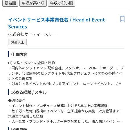
新着順
年収が高い順
年収が低い順
イベントサービス事業責任者 / Head of Event
Services
株式会社サーティースリー
課長以上
仕事内容
(1) 大型イベントの企画・制作
・国内外のクライアント(配給会社、スタジオ、レーベル、IPホルダー、ブ
ランド、代理店等)のビッグタイトル/大型プロジェクトに関わる各種イベ
ントの企画立案
・対象とするイベントの例: プレミアイベント、ローンチイベント、プレ
スカンファレンス、ファン向け体験イベント、PRイベント、授賞式/アワ
求める経験 / スキル
ード、大型カンファレンス、周年イベント 等
・クライアントおよびそのグローバル本社/PR代理店との折衝、企画提
◆必須要件
案、要件定義
・イベント制作・プロデュース業務における5年以上の実務経験
・イベントのコンセプト設計、クリエイティブディレクション、演出企
・数千万〜数億円規模のイベントを、企画提案から実施・収支管理まで一
画、会場選定、当日の各種導線設計
気通貫で統括した経験
・予算策定および収支管理(数百万〜数億円規模)
・大手企業・ブランド・IPホルダー等を対象とした、法人向けイベントの
・本番当日の現場統括、緊急対応、進行ディレクション
取引経験
従業員数