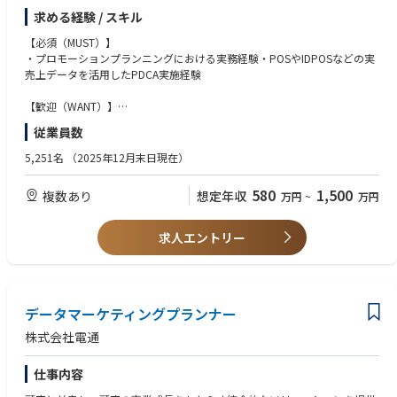
【仕事内容】
求める経験 / スキル
・リテールメディアの開発・運用支援・顧客体験開発、POC実施など
・小売データ環境の開発、アドサーバーの導入支援、広告配信環境開発、
【必須（MUST）】
DataCleanRoom導入
・プロモーションプランニングにおける実務経験・POSやIDPOSなどの実
・広告運用支援やオペレーション改善
売上データを活用したPDCA実施経験
・リテールメディアを活用したPDCA推進・複数リテールメディアを活用
した施策のプランニングや懸賞設計
【歓迎（WANT）】
・リテールメディアを活用した顧客体験設計
・顧客体験設計の実務経験
従業員数
・統合プランニング
・広告／マーケティングに関して、施策実施の経験やアドテク／マーテク
・小売りとの各種調整・交渉・リテールメディア素材の制作（ディレクシ
の運用経験がある
5,251名
（2025年12月末日現在）
ョン）
・リテールにおける販促に関して、施策実施の経験やクリエイティブ制作
・POS、IDPOSなどデータを活用した各種分析
経験がある
580
1,500
複数あり
想定年収
万円
~
万円
・システム開発に関わる要件を整理し、PMとして開発を行ったことがあ
【具体的な業務内容】
る
リテールマーケティング局では、日本においてリテールマーケティングと
・個人情報保護法、ユーザー許諾、データプライバシー等に関して、シス
求人エントリー
ブランドマーケティングを融合し、マーケティングをアップデートしてい
テム開発・運用の中で対応していく基礎知識がある
くことを目指します。具体的には、リテーラーに対して、リテールメディ
アにおける新規顧客体験の開発（システム開発なども含む）、メディア運
【求める人物像】
営支援、セールス支援を行っていきます。また、メーカー（広告主）に対
・データやリテールに関する専門性のある話を、専門領域外の人に対し分
しては、リテールマーケティングを使い、売上を継続的に向上させるため
データマーケティングプランナー
かりやすく説明できる方
のPDCA伴走支援を行っていきます。
・クライアントやプラットフォーマーの課題を聞き出す、状況把握のため
株式会社電通
の傾聴力がある方
・社外（クライアント、リテーラー、プラットフォーマーなど）との調
仕事内容
整・交渉スキルを身につけていきたい方
・未経験や担当外の領域についても積極的に取り組み、知見を吸収する姿