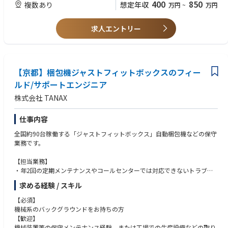
400
850
複数あり
想定年収
万円
~
万円
※ご応募時、写真付き履歴書、職務経歴書、志望動機の三点をご提出くだ
さい。
求人エントリー
【京都】梱包機ジャストフィットボックスのフィー
ルド/サポートエンジニア
株式会社 TANAX
仕事内容
全国約90台稼働する「ジャストフィットボックス」自動梱包機などの保守
業務です。
【担当業務】
・年2回の定期メンテナンスやコールセンターでは対応できないトラブル
対応。
求める経験 / スキル
・デモ機が工場に設置されていますので、顧客来社時の実機デモ対応。
・出張エリアは、九州から中部までとなります。
【必須】
：土日出動は月1～2件程度発生致します。（休日振替か休日手当で対
機械系のバックグラウンドをお持ちの方
応）
【歓迎】
：研修や装置出荷前立ち合いでイタリアに出張頂く場合がございます。
機械装置等の保守メンテナンス経験、または工場での生産設備などの取り