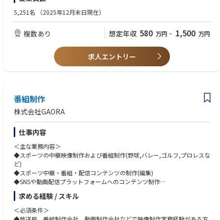
・複数のプロジェクトに同時にコミットできるスキル
ャリアを描くことができます。
③（①と②を通じて）顧客の持続的な成長を実現し、長期的なパートナー
5,251名
（2025年12月末日現在）
シップを育む。
【歓迎（WANT）】
・特定インダストリーの深い知見
580
1,500
複数あり
想定年収
万円
~
万円
・デジタルマーケティング、データマネジメントの知見
★現場のリアルを知る｜社員インタビュー★
https://special.nikkeibp.co.jp/atclh/ONB/25/dentsu1212_02/
【求める人物像】
求人エントリー
https://www.career.dentsu.jp/career/story/bx_dx.html
・傾聴力/思考力/発想力/実行力を高いレベルで有している
・顧客の課題を解決し、事業変革/事業創造を推進することに意欲を持っ
ている方
・未経験や担当外の領域についても積極的に取り組み、自己成長に貪欲な
番組制作
方
株式会社GAORA
仕事内容
＜主な業務内容＞
◆スポーツの中継映像制作および番組制作(野球,バレー,ゴルフ,プロレスな
ど)
◆スポーツ中継・番組・配信コンテンツの制作(編集)
◆SNSや動画配信プラットフォームへのコンテンツ制作
◆生中継番組における局舎でのディレクション作業
求める経験 / スキル
◆コンテンツホルダーとの渉外や新ビジネスの企画開発
＜必須条件＞
◆放送局、番組制作会社、動画制作会社などで映像制作実務経験がある方