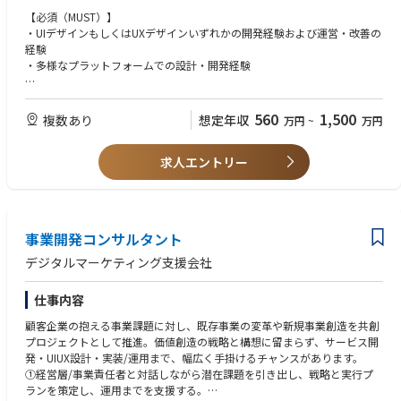
コマース・CRMなど、あらゆる領域に境界線をつけずに、人の心を動か
【必須（MUST）】
し、人にとって意義のある、ひとつなぎの体験としてベストソリューショ
・UIデザインもしくはUXデザインいずれかの開発経験および運営・改善の
ンを生み出すことを目指しています。
経験
・多様なプラットフォームでの設計・開発経験
当ポジションは、UI/UX領域を起点としながら、CX視点で与えられた課題
を分析して課題抽出し、アイデアを発見、ディレクションしていただくお
【歓迎（WANT）】
仕事です。
・アプリやウェブに限らない、コミュニケーション領域全体でのデザイン
560
1,500
複数あり
想定年収
万円
~
万円
経験・研究経験
【仕事内容】
・新テクノロジー（XRなど）を含むサービスの開発、そのローンチ経験
顧客体験を軸に点ではなく線で考え、総合的かつ最新のCXクリエイティブ
求人エントリー
・グローバルチームでのクリエーティブ制作経験/プロデュース経験
を開発しクライアントに提供する。
・各開発案件におけるプロジェクトコントロールのための進行管理、品質
管理、予算管理、クライアントとの交渉などの業務実績
【主な業務内容】
（ウェブサイト/アプリ/ゲーム/サービス等）
・CXクリエイティブ全域を俯瞰し、デザインや表現力を活かした全体設計
・ウェブサイト/アプリ/ゲーム/サービス/コンテンツ制作いずれかについ
事業開発コンサルタント
を行う
ての知見
・Webサイト、アプリ、SNSなどを含め全方位的に対応し、企画アイデア
・デジタル体験の開発/ゲーム開発/サービス開発（プロデュース領域）い
デジタルマーケティング支援会社
やカスタマージャーニー、ワイヤーフレーム作成と実行
ずれかのおよび運営・改善の経験
・既成の枠にとらわれない発想かつ生活者視点で、Wow、好感、愛着を
・デジタル体験の開発/ゲーム開発/サービス開発いずれかの運営・改善
仕事内容
考え抜き、メディアの境界線を超えてプランニングを行う
を、プロデューサーとしてリードすることができる能力・知見
・メンバーが高めあいお互いの知見を融合しながら、アイデアや設計を磨
・デジタル技術に関する技術的な能力、最新のツールに関する知識
顧客企業の抱える事業課題に対し、既存事業の変革や新規事業創造を共創
き、時には協業会社との協業により高いレベルのクリエイティブを目指す
プロジェクトとして推進。価値創造の戦略と構想に留まらず、サービス開
・社内の豊富なナレッジシェアの機会により最新のCXトレンドを吸収し常
発・UIUX設計・実装/運用まで、幅広く手掛けるチャンスがあります。
に知見のアップデートを行う
【求める人物像】
①経営層/事業責任者と対話しながら潜在課題を引き出し、戦略と実行プ
・CX(カスタマーエクスペリエンス)視点で、与えられた課題を分析して課
ランを策定し、運用までを支援する。
【仕事内容の変更の範囲】