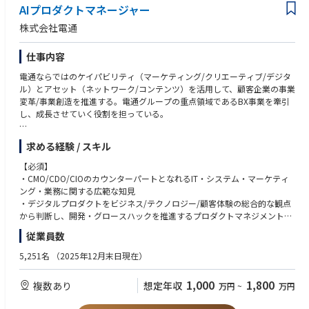
AIプロダクトマネージャー
める環境を作っています。
株式会社電通
■働く環境について
◎毎週水曜日は7時間で業務を終了する「ノー残業デー」を推進していま
仕事内容
す。
◎日数制限なく出社と在宅を自由に選択できる制度のほかにも、フリーア
電通ならではのケイパビリティ（マーケティング/クリエーティブ/デジタ
ドレス制を導入するなど、自由な働き方を実現しています。
ル）とアセット（ネットワーク/コンテンツ）を活用して、顧客企業の事業
※デスクからテーブルへ：https://www.daiko.co.jp/evolution/gallery
変革/事業創造を推進する。電通グループの重点領域であるBX事業を牽引
し、成長させていく役割を担っている。
【仕事内容】
求める経験 / スキル
顧客企業の抱える事業課題に対し、既存事業の変革や新規事業創造を共創
プロジェクトとして推進。価値創造の戦略と構想に留まらず、AI技術を活
【必須】
用した「社内外の」製品やサービスの企画・開発・管理まで、幅広く手掛
・CMO/CDO/CIOのカウンターパートとなれるIT・システム・マーケティ
けるチャンスがあります。
ング・業務に関する広範な知見
・デジタルプロダクトをビジネス/テクノロジー/顧客体験の総合的な観点
①経営層/事業責任者と対話しながら潜在課題を引き出し、プロダクト戦
から判断し、開発・グロースハックを推進するプロダクトマネジメントス
略と実行プランを策定し、開発・運用までを支援する。
キル
従業員数
②コアアクションの実行とプロジェクトマネジメントを通じて変革に伴走
・３年以上のプロダクトマネジメント業務経験、あるいは事業開発の経験
する。
・AI技術の基本的な原理や応用方法、トレンドや市場のニーズを把握し、
5,251名
（2025年12月末日現在）
③（①と②を通じて）顧客の持続的な成長を実現し、長期的なパートナー
戦略的な製品企画を行う能力。
シップを育む。
・AIサービスのアーキテクチャを設計する能力
1,000
1,800
複数あり
想定年収
万円
~
万円
④更には社内外のAIプロダクトのプロダクトマネジメントを行う。
・AIサービスのプロダクトマネジメントを行った経験
・プロジェクトを完遂するGRIT力