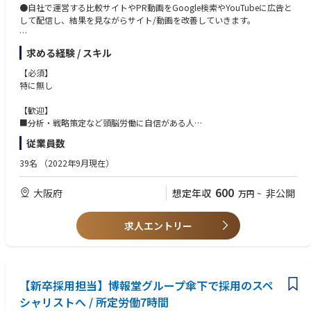
●自社で運営する比較サイトやPR動画をGoogle検索やYouTubeに広告と
して配信し、結果を見ながらサイト/動画を改善していきます。
【入社後について】
求める経験 / スキル
●入社後は未経験から一気にプロ級の即戦力WEBマーケターまで引き上げ
る研修を実施！
【必須】
【1】業界トップクラスの実績と歴史を持つ当社のノウハウを2週間で一気
特に無し
に学習
【2】OJT形式で『広告の企画→制作→運用→結果分析→次の企画』とWE
【歓迎】
B広告事業の全工程を自分の手で実践
■分析・戦略策定など頭脳労働に自信がある人
【3】各工程で先輩メンバーから詳細にフィードバックを受けつつ、自分
■SNSをバズらせたり人の心を動かす事が大好きな人
従業員数
の手で何周も企画～結果分析を回してノウハウを実践知レベルで完全習
■成果を上げずにはいられないストイックな人
得！
39名
（2022年9月現在）
600
大阪府
想定年収
非公開
万円
~
求人エントリー
【新卒採用担当】博報堂グループ傘下で採用のスペ
シャリストへ / 所定労働7時間