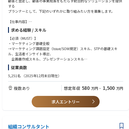
顧客と並走し、顧客の事業成長をもたらす統合的なソリューションを提供
勢がある方
する
・高いインテグリティと利他性を持ち、状況に応じた意思決定でチームを
プランナーとして、下記のいずれかに取り組みたい方を募集します。
牽引し、目標達成へ実行を推進できる方
【仕事内容】
課題の構造化からマーケティング戦略立案～実施～効果検証までを“人基
求める経験 / スキル
点”に一気通貫で廻し続け、クライアントの事業目的の達成にコミットし
ていく
【必須（MUST）】
・DMP（Data Management Platform）やCDP（Customer Data Platfor
・マーケティング基礎全般
m）を活用した
→マーケティング課題設定（Issue/SOW規定）スキル、STPの基礎スキ
リレーショナルDB分析結果に基づくマーケティング戦略の立案
ル、生活者インサイト導出、
・電通グループが保有する独自ソリューションや外部の各種ツール等を最
企画書作成スキル、プレゼンテーションスキル
適に組み合わせた
・アナリティクス
従業員数
CV最大化する最適なソリューション・アーキテクトの設計
→SQLやPythonなどのデータ前処理スキルや、基礎となる統計解析スキ
・広告／販促プロモーションプランの実施遂行（クリエイティブ開発、イ
ル、課題解決に繋がる
5,251名
（2025年12月末日現在）
ベント実施、
ファインディンスや打ち手を導出する軸を創り出す力とデータ読解力
広告配信など）と事業KPIによる効果測定と改善策の導出
・データ・テクノロジー
580
1,500
複数あり
想定年収
万円
~
万円
・最先端テクノロジーとデータを活用した新しいソリューションの開発／
→DMPやCDP等を含む活用可能な各種データ特性の理解、リレーショナル
提供
DBを駆使する基礎スキル
（Cookie/ADID、タグマネジメント、計測手法、データ連携手法など）
求人エントリー
【歓迎（WANT）】
・メディア／プロモーションソリューション
→メディアやプロモーションなどの具体的な“打ち手”（マスメディア、各
組織コンサルタント
種デジタルメディア、