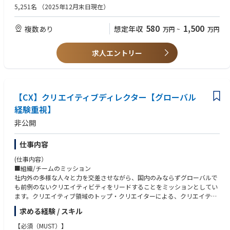
の出向先の業務を含む）
・テスト工程におけるテスト方針作成 / レビュー
5,251名
（2025年12月末日現在）
・WBS管理 / 課題管理 / 予算管理
★現場のリアルを知る｜社員インタビュー★
・開発チームとビジネス戦略チームのブリッジ/翻訳を行いながらプロジ
580
1,500
複数あり
想定年収
万円
~
万円
https://www.career.dentsu.jp/career/story
ェクト全体をリードする力
・自らが企画を立案する提案力
・プロジェクトを完遂するGRIT力
求人エントリー
・相手の課題などを聞き出す状況把握のための傾聴力
・専門領域の話を専門領域外の人にもわかりやすく伝える説明力
【歓迎（WANT）】
【CX】クリエイティブディレクター【グローバル
・デジタルプロダクトをビジネス/テクノロジー/顧客体験の総合的な観点
から判断し、開発・グロースハックを推進するプロダクトマネジメントス
経験重視】
キル
非公開
・本ポジションにおいて取り組む可能性が高い領域のシステム開発経験
・スマートフォンアプリ
・WEBサイト（大規模）/CMS
仕事内容
・ECシステム
(仕事内容）
・会員基盤 / One ID / CDP / BI
■組織/チームのミッション
・CRMシステム（MA / ポイント等）
社内外の多様な人々と力を交差させながら、国内のみならずグローバルで
・生成AI / AI
も前例のないクリエイティビティをリードすることをミッションとしてい
・マーケティング領域の業務システム
ます。クリエイティブ領域のトップ・クリエイターによる、クリエイティ
・その他マーケティングシステム
ブとテクノロジーのフラッグシップとなるクリエイティブ・ソリューショ
・その他上記領域に隣接するシステム
求める経験 / スキル
ンを提供するチームです。
【必須（MUST）】