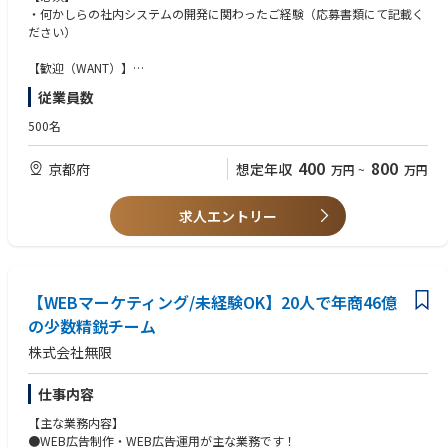
ご経験をされた要件定義から実装まで一通りの知識が活かせる環境です。
・何かしらの社内システムの開発に関わったご経験（応募書類にて記載く
ださい）
【仕事内容補足：その他労働条件備考に記載しております。】
※ご経験に応じて、順々にお任せ致します
【歓迎（WANT）】
・データベースの知識がある方
従業員数
・データ分析、AIの知見がある方
500名
400
800
京都府
想定年収
万円
~
万円
求人エントリー
【WEBマーケティング/未経験OK】20人で年商46億
の少数精鋭チーム
株式会社無限
仕事内容
【主な業務内容】
●WEB広告制作・WEB広告運用が主な業務です！