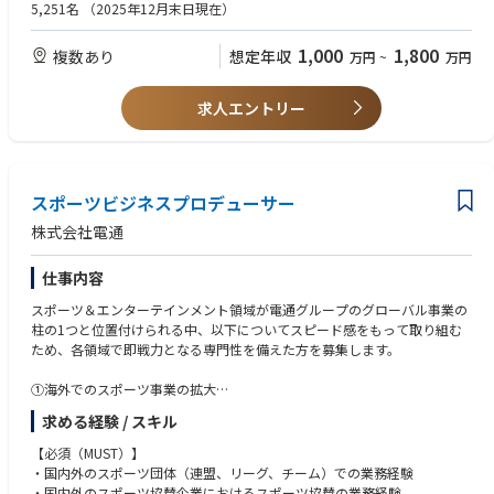
・自らが企画を立案し、形にすることができる
5,251名
（2025年12月末日現在）
③コアアクションの実行とプロジェクトマネジメントを通じて変革に伴走
・複数のプロジェクトに同時にコミットできるスキル
する。
・AIを活用した業務改革プロジェクトの計画、実行、評価を行った経験
1,000
1,800
複数あり
想定年収
万円
~
万円
④（①②③を通じて）顧客の持続的な成長を実現し、長期的なパートナー
・toC/toB問わず顧客向けのAIサービスのデリバリーを行った経験
シップを育む。
・生成AI、機械学習、ディープラーニング、データ分析などのAI技術に関
する深い理解を持ち、AI技術の利用に伴う倫理的な問題を理解し、適切に
求人エントリー
対応できるスキル
【歓迎】
・AIを活用した業務改革プロジェクトの計画、実行、評価を自身がリード
スポーツビジネスプロデューサー
し完遂した経験
・toC/toB問わず顧客向けのAIサービスのデリバリーを自身がリードし完
株式会社電通
遂した経験
・デジタル/データを活用した事業変革・事業創造の経験
仕事内容
・特定インダストリーの深い知見
・デジタルマーケティング、データマネジメントの知見
スポーツ＆エンターテインメント領域が電通グループのグローバル事業の
・G検定、スクラムマスター、ITストラテジスト、Project Management Pr
柱の1つと位置付けられる中、以下についてスピード感をもって取り組む
ofessional等の資格を保有する方
ため、各領域で即戦力となる専門性を備えた方を募集します。
【求める人物像】
①海外でのスポーツ事業の拡大
・傾聴力/思考力/発想力/実行力を高いレベルで有している
②権利ビジネスを軸とする既存事業からIPホルダー型事業への領域拡張
求める経験 / スキル
・顧客の課題を解決し、事業変革/事業創造を推進することに意欲を持っ
③バリューチェーン領域（権利ビジネス以外の様々なスポーツ事業領域）
ている方
での事業拡大
【必須（MUST）】
・未経験や担当外の領域についても積極的に取り組み、自己成長に貪欲な
・国内外のスポーツ団体（連盟、リーグ、チーム）での業務経験
方
【組織/チームのミッション】
・国内外のスポーツ協賛企業におけるスポーツ協賛の業務経験