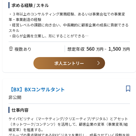
題抽出し、アイデアを発見、ディレクションする能力
②コアアクションの実行とプロジェクトマネジメントを通じて変革に伴走
求める経験 / スキル
全ての広告・マーケティングサービス、及びコンテンツ・ビジネス等、定
・UI・UX領域を中心としつつ「新しいデザイン」全般を常に学ぶ姿勢・あ
する。
款によって定める事項。その他当社が業務命令により指示する業務
りたき理想がある
③（①と②を通じて）顧客の持続的な成長を実現し、長期的なパートナー
・３年以上のコンサルティング業務経験、あるいは事業会社での事業変
・WebサービスやSNSに対しても「新しい体験がどうあるべきか」の探究
シップを育む。
革・事業創造の経験
心をもっている
・経営レベルの課題に向き合い、中長期的に顧客企業の成長に貢献できる
・社内のチームや協業会社、プラットフォーム企業やクライアントと円滑
スキル
なコミュニケーションを取ることができ、プロジェクトを力強く前進させ
・自らが企画を立案し、形にすることができる
ることができる
・複数のプロジェクトに同時にコミットできるスキル
・デジタル/データを活用した事業変革・事業創造の経験
560
1,500
複数あり
想定年収
万円
~
万円
・特定インダストリーの深い知見
・デジタルマーケティング、データマネジメントの知見
求人エントリー
【BX】BXコンサルタント
非公開
仕事内容
ケイパビリティ（マーケティング/クリエーティブ/デジタル）とアセット
（ネットワーク/コンテンツ）を活用して、顧客企業の変革（事業変革/組
織変革）を推進する。
グループの重点領域であるBXビジネスを牽引し、成長させていく役割を担