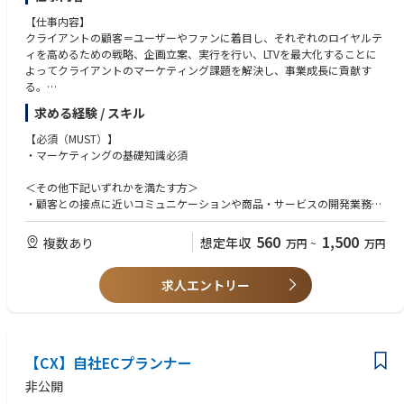
【仕事内容】
クライアントの顧客＝ユーザーやファンに着目し、それぞれのロイヤルテ
ィを高めるための戦略、企画立案、実行を行い、LTVを最大化することに
よってクライアントのマーケティング課題を解決し、事業成長に貢献す
る。
さらにそれらを汎用的に転用するためのロジック・フレーム・アルゴリズ
求める経験 / スキル
ムの開発と実践。
【必須（MUST）】
【主な業務内容】
・マーケティングの基礎知識必須
・クライアントの1stPartyData(PD)と2nd、3rdPDとの連携をはじめとす
るデータに基づいたユーザー分析・理解促進
＜その他下記いずれかを満たす方＞
・データによるユーザー分析を基にした、ユーザーLTV最大化のための戦
・顧客との接点に近いコミュニケーションや商品・サービスの開発業務経
略・戦術立案と施策実施
験
・実施した施策の検証および対策・打ち手の立案・実施（PDCAの推進）
・データに基づいた生活者、ユーザー分析経験
560
1,500
複数あり
想定年収
万円
~
万円
・これらを通じた、CRM/カスタマーサクセスを実現するロジック・フレ
・上記に基づくマーケティング戦略・戦術立案、施策実施経験
ーム・アルゴリズムの開発
求人エントリー
【歓迎（WANT）】
・オウンドメディア、企業公式のソーシャルアカウント運用経験
・クライアント（会員）データの運用もしくはマーケティング利用経験
・マーケティングオートメーション（MA）の運用経験やSFDC/Adobe/Go
ogleなどの各種資格
【CX】自社ECプランナー
・「Treasure Data」「Salesforce Marketing Cloud」「Snowflake」など
のデータ基盤の利活用経験
非公開
・統計・数理解析スキル（SASやRなど、専門ツールの利活用経験含む）