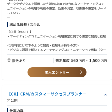
【求める人物像】
データやデジタルを活用した先端的/高度で統合的なマーケティングコミ
・未経験や担当外の領域についても積極的に取り組み、新しいことを生み
ュニケーションの戦略や戦術の策定、効果の測定、改善策の策定をリード
出していける方
していく。
・データやシステムに関する専門性のある話を、専門領域外の人に対し分
かりやすく説明できる方
【主な業務内容】
求める経験 / スキル
・未経験や担当外の領域についても積極的に取り組み、知見を吸収するこ
・ビジネス課題を解決するマーケティングコミュニケーション戦略（ター
とができる方
ゲットやポジショニング、KPIやカスタマージャーニー、コンセプト）の
【必須（MUST）】
策定
・マーケティングコミュニケーション戦略策定に関する豊富な知識と経験
・広告から購買体験、商品サービス利用体験、CRMに至るまでを含めたマ
ーケティングコミュニケーションフレームと施策の策定
＜具体的には以下のような知識・経験をお持ちの方＞
・ROIを改善し続けていく統合的な効果測定手法と改善策の策定および実
・ビジネス課題を解決するマーケティングコミュニケーション戦略（ター
行
ゲットやポジショニング、KPIやカスタマージャーニー、コンセプト）の
・特にこれらに資するデータの収集や加工・可視化・分析を踏まえた深い
策定
560
1,500
複数あり
想定年収
万円
~
万円
顧客理解、洞察がもたらすインサイト発見
・広告から購買体験、商品サービス利用体験、CRMに至るまでを含めたマ
・特にこれらに資する本質的な課題抽出とバリュープロポジションの定義
ーケティングコミュニケーションフレームと施策の策定
・特にこれらに資する先端的なデジタル施策や高度なデータ活用、意志あ
求人エントリー
・ROIを改善し続けていく統合的な効果測定手法と改善策の策定および実
るオンオフやペイドオウンドの統合への挑戦
行
・特にこれらに必要なデータの収集や加工・可視化・分析を踏まえた深い
顧客理解、洞察がもたらすインサイト発見
・特にこれらに資する本質的な課題抽出とバリュープロポジションの定義
【CX】CRM/カスタマーサクセスプランナー
【歓迎（WANT）】
非公開
・特にこれらに資する先端的なデジタル施策や高度なデータ活用への挑戦
（アドテク、マーテクに対する理解）
仕事内容