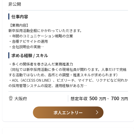
非公開
仕事内容
【業務内容】
新卒採用活動全般にかかわっていただきます。
・年間のコミュニケーション戦略の立案
・各種ナビサイトの運用
・会社説明会の実施
・インターンシップの企画、実行
求める経験 / スキル
・各採用選考ステップ対応 など
・多くの関係者を巻き込んだ業務推進力
早期化・多様化している新卒採用において、
（同社では新卒採用活動に多くの現場社員が関わります。人事だけで完結
世の中の潮流をしっかり捉えることと同時に自社の独自性を発信していく
する活動ではないため、各所との調整・推進スキルが求められます）
ことが求められています。
・AOL（ACCESS ON LINE）、ビズリーチ、マイナビ、リクナビなど何れか
今まで当たり前となっていた学生との上下の関係を見直し、
の採用管理システムの設定、運用経験がある方
同社では採用活動を「CAMP/フラットでオープンな場」というコンセプト
・マルチタスクスキル
を設定。
500
700
大阪府
想定年収
万円
~
万円
学生を「採る」から「向き合う」場つまり、「学生と企業のマッチングの
場」であるとし学生と対話しています。
新卒採用サイト：https://www.daiko.co.jp/ja/recruit/freshers/
求人エントリー
例えば、エントリーシートをDIALOGUE SHEET、面接をTABLE DIALOGUE
に変更し、
従来の型にはまった形式を刷新。ネーミングから拘り、お互いの理解を深