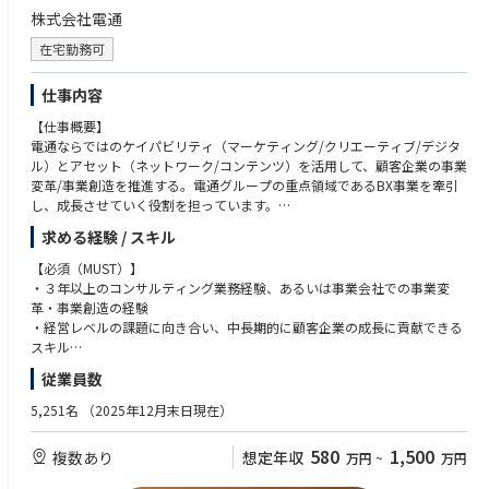
コンテンツマーケ、プロモーション、ダイナミックCR・LPOなど）に関
株式会社電通
する知識
在宅勤務可
仕事内容
【仕事概要】
電通ならではのケイパビリティ（マーケティング/クリエーティブ/デジタ
ル）とアセット（ネットワーク/コンテンツ）を活用して、顧客企業の事業
変革/事業創造を推進する。電通グループの重点領域であるBX事業を牽引
し、成長させていく役割を担っています。
求める経験 / スキル
【仕事内容】
顧客企業の抱える事業課題に対し、既存事業の変革や新規事業創造を共創
【必須（MUST）】
プロジェクトとして推進。価値創造の戦略と構想に留まらず、サービス開
・３年以上のコンサルティング業務経験、あるいは事業会社での事業変
発・UIUX設計・実装/運用まで、幅広く手掛けるチャンスがあります。
革・事業創造の経験
①経営層/事業責任者と対話しながら潜在課題を引き出し、戦略と実行プ
・経営レベルの課題に向き合い、中長期的に顧客企業の成長に貢献できる
ランを策定し、運用までを支援する。
スキル
②コアアクションの実行とプロジェクトマネジメントを通じて変革に伴走
・自らが企画を立案し、形にすることができる
従業員数
する。
・複数のプロジェクトに同時にコミットできるスキル
③（①と②を通じて）顧客の持続的な成長を実現し、長期的なパートナー
5,251名
（2025年12月末日現在）
シップを育む。
【歓迎（WANT）】
・特定インダストリーの深い知見
580
1,500
複数あり
想定年収
万円
~
万円
・デジタルマーケティング、データマネジメントの知見
★現場のリアルを知る｜社員インタビュー★