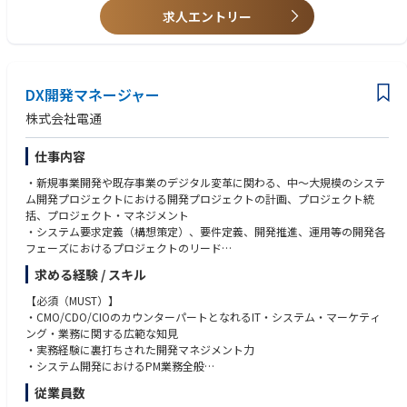
https://special.nikkeibp.co.jp/atclh/ONB/25/dentsu1212_02/
【求める人物像】
求人エントリー
https://www.career.dentsu.jp/career/story/bx_dx.html
・傾聴力/思考力/発想力/実行力を高いレベルで有している
・顧客の課題を解決し、事業変革/事業創造を推進することに意欲を持っ
ている方
・未経験や担当外の領域についても積極的に取り組み、自己成長に貪欲な
DX開発マネージャー
方
株式会社電通
仕事内容
・新規事業開発や既存事業のデジタル変革に関わる、中～大規模のシステ
ム開発プロジェクトにおける開発プロジェクトの計画、プロジェクト統
括、プロジェクト・マネジメント
・システム要求定義（構想策定）、要件定義、開発推進、運用等の開発各
フェーズにおけるプロジェクトのリード
・クライアントとのコミュニケーション
求める経験 / スキル
・開発／運用で協働する開発会社への発注、進捗・予算管理等のマネジメ
ント
【必須（MUST）】
・上記領域に関係する提案作業
・CMO/CDO/CIOのカウンターパートとなれるIT・システム・マーケティ
ング・業務に関する広範な知見
【仕事内容の変更の範囲】
・実務経験に裏打ちされた開発マネジメント力
全ての広告・マーケティングサービス、及びコンテンツ・ビジネス等、定
・システム開発におけるPM業務全般
款によって定める事項。その他当社が業務命令により指示する業務（国内
・要求定義/要件定義工程における仕様書の作成/取りまとめ
従業員数
外の電通グループ各社・関係する会社/団体等への出向が命じられた場合
・開発工程における開発会社マネジメント