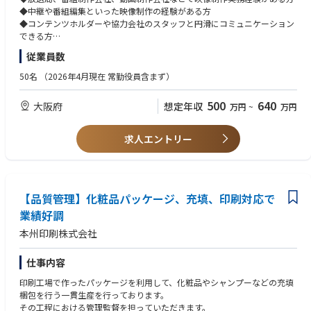
◆中継や番組編集といった映像制作の経験がある方
◆コンテンツホルダーや協力会社のスタッフと円滑にコミュニケーション
できる方
従業員数
＜歓迎条件＞
◆スポーツが好きでスポーツの感動をたくさんの人に伝えたいと思ってい
50名
（2026年4月現在 常勤役員含まず）
る方
◆スポーツビジネスやコンテンツビジネスに興味のある方
500
640
大阪府
想定年収
万円
~
万円
求人エントリー
【品質管理】化粧品パッケージ、充填、印刷対応で
業績好調
本州印刷株式会社
仕事内容
印刷工場で作ったパッケージを利用して、化粧品やシャンプーなどの充填
梱包を行う一貫生産を行っております。
その工程における管理監督を担っていただきます。