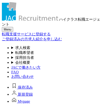
ハイクラス転職
エージェ
ント
Menu
転職支援サービスに登録する
ご登録済みの方
求人紹介を申し込む
求人検索
転職希望者
採用担当者
会社概要
JACで働きたい方
FAQ
お問い合わせ
保存済み
新規登録
Mypage