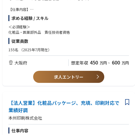
【仕事内容】
• 医薬部外品責任技術者（化粧品・医薬部外品 責任技術者資格必須）
求める経験 / スキル
• その他生産業務
＜必須経験＞
アピールポイント:
化粧品・医薬部外品 責任技術者資格
環境によいモノづくりを目指し、化粧品・健康食品のパッケージを印刷・
従業員数
製造しています。
本格的な「アッセンブリライン」と、新たに包装資材に充填までを可能と
155名
（2025年7月現在）
した
「サンプルパウチ」ラインを導入します。
450
600
大阪府
想定年収
万円
~
万円
サンプルパウチのフィルム自体を作り、更には充填まで一気通貫で対応す
る印刷メーカーはまだまだ少ないです。
新たなことに挑戦し続ける本州印刷は化粧品資材のリーディングカンパニ
求人エントリー
ーを目指しております。
【法人営業】化粧品パッケージ、充填、印刷対応で
業績好調
本州印刷株式会社
仕事内容