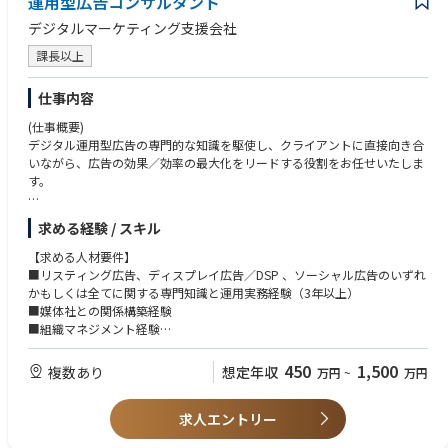
運用型広告コンサルタント
デジタルマーケティング支援会社
課長以上
仕事内容
(仕事概要)
デジタル運用型広告の専門的な知識を駆使し、クライアントに直接向き合
いながら、広告の効果／効率の最大化をリードする役割をお任せいたしま
す。
求める経験 / スキル
(具体的な仕事内容)
■クライアントのマーケティング課題に応じた、リスティング広告、ディ
【求める人材要件】
スプレイ広告／DSP、ソーシャル広告の活用戦略・運用プランの立案
■リスティング広告、ディスプレイ広告／DSP 、ソーシャル広告のいずれ
■アカウント設計、キーワード選定、入札、クリエーティブ、ランディン
かもしくは全てに関する専門知識と運用実務経験（3年以上）
グページ等の、効果の最大化に向けた運用方針の策定
■媒体社との関係構築経験
■定期的な効果数値のチェック、改善施策の立案、オペレーターへの設定
■組織マネジメント経験
変更指示
■大型案件を1人ではなく、チームで運用した実績
■希少性の高い生活者データを武器にしたロケーションマーケティング
450
1,500
複数あり
想定年収
万円
~
万円
※下記に当てはまる方は特に歓迎致します。
求人エントリー
■ネット専業代理店の広告運用コンサルタント
■大規模アカウント（5000万/月～規模）を運用しているインハウス運用