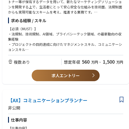
トナー等が保有するデータを用いて、新たなマーケティングソリューショ
ンを開発する上で、生活者にとって安心安全な仕組みを技術面、法規制面
からも実現可能なスキームを考え、推進する業務です。
多様なクライアント企業、メディア企業、グローバルなプラットフォーマ
求める経験 / スキル
ー等と関わりながら、新しい競争力の基盤構築を担う、重要なポジション
です。
【必須（MUST）】
・法規制、技術規制、AI領域、プライバシーテック領域、の最新動向の収
【仕事内容】
集経験
当社のデータ関連領域のプロフェッショナルとして以下の業務を主に担当
・プロジェクトの目的達成に向けたマネジメントスキル、コミュニケーシ
いただきます。
ョンスキル
・クライアント企業、メディア企業、プラットフォーム事業者、データパ
・専門領域の話を専門領域外の人にもわかりやすく伝える説明力
ートナー等が保有するデータやソリューションデータ活用における実現ス
560
1,500
複数あり
想定年収
万円
~
万円
キームの立案と実行支援。
【歓迎（WANT）】
・生成AI等、リスク管理が必要となる、新たな領域への対応方針の策定。
・標準的な情報システム・データセキュリティに関する知識・知見（特に
・法規制だけでなく、技術面での最新動向を逐次収集し、リスクの洗い出
求人エントリー
プライバシーマークやISMS取得などデータセキュリティ環境構築につい
し、適切な対応・ルールの整備。
て）
・グループ内外の関係各所へのルールの浸透や啓発の推進。
・AIガバナンス、個人情報保護法、ユーザー許諾、データプライバシー等
に関する実務経験
【仕事内容の変更の範囲】
・弁護士等への法的見解を確認する際、論点をまとめた資料の作成経験
【AX】コミュニケーションプランナー
全ての広告・マーケティングサービス、及びコンテンツ・ビジネス等、定
・広告／マーケティング関連のデータを取り扱う業務・実務経験
款によって定める事項。その他当社が業務命令により指示する業務
・マーケティングにおける法規制、技術規制への対応策検討に関わる実務
非公開
経験
・「G検定」「個人情報保護士」「日本DPO協会認定資格（プライバシー
仕事内容
ホワイト以上）」等の資格保有者
【仕事内容】