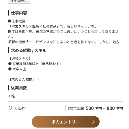
在宅勤務可
仕事内容
■仕事概要
「営業スキル×医療×社会貢献」で、新しいキャリアを。
医学は日進月歩。去年の常識が今年は古いということも珍しくありませ
ん。
最新の治療法・エビデンスを知らないと患者を救えない。 しかし、地方の
医師は「情報へのアクセス」で圧倒的に不利な状況にあります。
求める経験 / スキル
一方で、製薬企業・医療機器メーカーは「最新の医療情報を、全国の医師
に効率的・効果的に届けたい」というニーズを抱えています。
【必須スキル】
この両者をつなぐのが、私たちエムプラスです。
● 営業経験3年以上（業界問わず）
前年比110％の成長率を維持しており、安定した成長を維持しています。
● 大卒以上
エムスリー株式会社（東証プライム上場）の連結子会社として盤石な基盤
があり、これからも市場拡大のスピードを落とすことなく、業界をリード
【求める人物像】
するサービスの提供を目指してまいります。
● 営業経験を活かしながら、社会的意義のある領域で新たな挑戦をしたい
従業員数
私たちは、エムスリー社が持つ医師ネットワーク32万人超と連携し、40社
方
以上の製薬企業・医療機器メーカーにWebプロモーションサービスを提供
● クライアントや社内外メンバーと協調して仕事を進められる方
32名
しています。
● 医療といったテーマに関心を持てる方
例えば、メディア代理店サービス「3rd one（サードワン）」を軸とし
500
800
大阪府
想定年収
万円
~
万円
て、年間3,000件のWebプロモーションに携わり、1,500件超のWebセミ
【こんな方におすすめ】
ナーを実施しています。
● これまでに培った「提案・調整・関係構築力」を新しい分野で活かした
製薬企業を中心とするクライアントの多くが抱える課題は、「医療従事者
い方
求人エントリー
に製品情報や疾患情報を正確にわかりやすい情報で届ける」ということ。
● 自分の仕事が“誰かの役に立っている”実感を得たい方