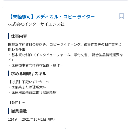
経験者
■小中規模代理店で営業～広告運用まで一気通貫での対応経験者
■デジタル広告ビジネスをしているプラットフォーマー/メディア/アドテ
【未経験可】メディカル・コピーライター
クベンダー等の営業/運用担当者
株式会社インターサイエンス社
仕事内容
医薬系学術資料の読込み、コピーライティング、編集作業等の制作業務に
関わる仕事
・基本資材制作（インタビューフォーム、添付文書、 総合製品情報概要な
ど）
・医療従事者向け資材企画・制作
・患者向け疾患啓発資材企画・制作
求める経験 / スキル
・MR向け研修資材制作
・記事体広告企画・制作
【必須】下記いずれか一つ
・学会取材および記録集制作
・医薬系または理系大卒
・医療用医薬品広告代理店経験
【歓迎】
・医薬品情報誌のコピーライターのご経験がある方
従業員数
・学術/マーケティング/MR経験のある方
・薬剤師資格をお持ちの方
124名
（2021年10月1日現在）
・獣医師資格をお持ちの方