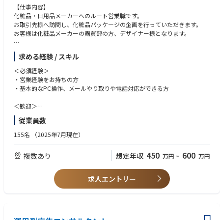
【仕事内容】
化粧品・日用品メーカーへのルート営業職です。
お取引先様へ訪問し、化粧品パッケージの企画を行っていただきます。
お客様は化粧品メーカーの購買部の方、デザイナー様となります。
ー具体的な仕事内容ー
求める経験 / スキル
●ニーズのヒアリング
販売先はどこか、商品情報の深堀、サンプル帳の中から提案
＜必須経験＞
●見積書作成
・営業経験をお持ちの方
●CAD（設計）部署との打ち合わせ
・基本的なPC操作、メールやり取りや電話対応ができる方
（容器の入れ方、箱の形状などを共有）
●納期までのスケジュール管理、各部署との連携
＜歓迎＞
●担当サポート社員との情報共有
・マネジメント経験をお持ちの方
従業員数
・印刷、パッケージ、資材業界のご経験をお持ちの方
【営業組織】
155名
（2025年7月現在）
20～50代のメンバーが在籍
450
600
複数あり
想定年収
万円
~
万円
求人エントリー