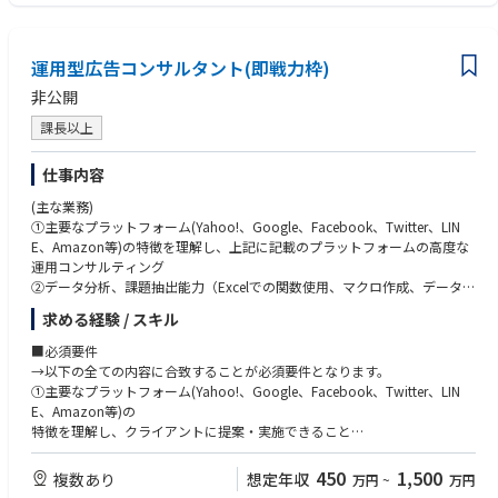
エムプラスでは「3rd one」を通じて、各プロジェクトに最適なWebメデ
● 将来的に希少性の高い専門職キャリアを築きたい方
ィアの選定から、プロモーション手法の提案までを一気通貫で支援してい
ます。
想定視聴者層や予算に応じてWebセミナー・コンテンツ配信・バナー出稿
運用型広告コンサルタント(即戦力枠)
などの最適な施策を設計・提案します。
非公開
近年では、医師や薬剤師など専門職の学びや情報収集の形が変化する中
で、Webセミナーの実施数が急増しており、コンテンツ配信によるデリバ
課長以上
リー案件も拡大しています。
今回募集するイベントディレクターは、こうした案件を受注した後のデリ
仕事内容
バリー工程を担うポジションです。
セミナー配信やコンテンツ公開に向けて、クライアント・登壇医師・社内
(主な業務)
チームと連携しながら進行をリードし、円滑な運営を支えていただきま
①主要なプラットフォーム(Yahoo!、Google、Facebook、Twitter、LIN
す。
E、Amazon等)の特徴を理解し、上記に記載のプラットフォームの高度な
入社後にしっかりキャッチアップできる体制を整えているので、業界未経
運用コンサルティング
験でも問題ありません。
②データ分析、課題抽出能力（Excelでの関数使用、マクロ作成、データ解
「地方の医師が、東京の最先端医療にアクセスできる」 、「製薬企業が、
析、Googleアナリスティクスでの分析は必須)
求める経験 / スキル
全国の医師に新薬情報を届けられる」、「若手医師が、名医の知見をリア
③プレゼンテーション能力/企画書作成能力
ルタイムで学べる」オンラインを活用し、医療格差をなくす。 それが私た
④自身で運用コンサルティングを行うだけでなく、社内外のスタッフをデ
■必須要件
ちのミッションです。
ィレクションし、提案/運用を遂行を行う。
→以下の全ての内容に合致することが必須要件となります。
医師・製薬企業・学術団体をつなぐ架け橋として、私たちと一緒に「医療
①主要なプラットフォーム(Yahoo!、Google、Facebook、Twitter、LIN
格差のない社会の実現」に挑戦してくれる仲間を本気で探しています。
E、Amazon等)の
少しでもご興味をお持ちいただけましたら、ぜひお気軽にご応募くださ
特徴を理解し、クライアントに提案・実施できること
い。
②特定の領域での深い経験(エキスパート)
－特定のメディア(SEM領域、ソーシャルメディア領域）に特化した運
450
1,500
複数あり
想定年収
万円
~
万円
用/コンサルティングができる