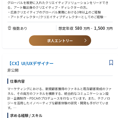
■主な業務内容
グローバルを視野に入れたクリエイティブソリューションをリードでき
・国内外のクライアントに対するクリエイティブソリューションのリー
る、アート職出身のクリエイティブ・ディレクターの方。
ド/ディレクション
・広告クリエイティブのグローバル業務における3年以上のご経験
・デザインの観点から社会を動かすクリエイティブアイデアの立案・ソリ
・アートディレクター/クリエイティブディレクターとしてのご経験
ューションの提案・実施
・グラフィックデザインのご経験
・海外拠点のクリエイターとの連携
580
1,500
複数あり
想定年収
万円
~
万円
・グローバル業務におけるクリエイティブ人財の育成
【歓迎（WANT）】
・ビジネスレベルの英語の語学スキル（聞き取り力重視）
国内のみならず、国外のクライアントに対しても、クリエイティブ・アイ
求人エントリー
・グローバルプロジェクトのリーダーとしてのご経験
デアの立案、ソリューションの提案・実施をディレクション/リードいた
・海外広告賞受賞歴
だく業務です。特にデザインとグローバルの観点からクリエイティブをリ
ードいただく役割を担っていただきます。
【求める人物像】
与件の通りに業務をするのではなく、自ら新しい仕事を生み出し、与件を
【CX】UI/UXデザイナー
創り出すというマインドの方はより歓迎します。
・仕事を作ったり、仕掛けていく自発性
非公開
・周囲を巻き込み、リードする力
仕事内容
マーケティングにおける、新規顧客獲得のファネルと既存顧客育成のファ
ネル、その両方のファネルを横断する、統合的なコミュニケーション設
計・企画制作・PDCAのプロデュースを行なっています。また、テクノロ
ジーを活用したイノベーティブな顧客体験の研究・開発も手がけていま
す。
クリエイティブをCX(カスタマーエクスペリエンス)領域へと拡張し、マス
求める経験 / スキル
メディアやデジタルメディア、リアルイベントやXRイベント、認知拡大や