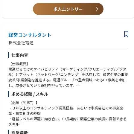
■仕事内容
③プラットフォーマー各社の広告アルゴリズム、管理画面に関する知識
大手製薬企業・医療機器メーカー・学会などを中心に、医師向けWEBセミ
求人エントリー
④クライアントのフロント窓口としてクライアント課題を把握、提案、報
ナー（講演会）の運用業務をお任せします。
告が行えるコミュニケーション力
● クライアントへの提案・打ち合わせ
⑤データ分析、課題抽出能力（Excelでの関数使用、マクロ作成、データ解
● 医師講演者や制作ベンダーなど関係者との調整
析）
● プロジェクト進行管理・スケジュール調整
⑥プレゼンテーション能力/企画書作成能力
● 当日の配信サポート（来賓対応・最終打ち合わせ など）
経営コンサルタント
⑦社内外のスタッフをディレクションし、提案/運用を遂行できる能力
株式会社電通
WEBセミナーの規模感はクライアントにより異なりますが、月1回〜、多
い時には年間200回のセミナーを開催しています。
仕事内容
診療終了後に開催することが主流です。フレックスタイム制を導入してい
るため、セミナーの時間に合わせた柔軟な働き方が可能です。
【仕事概要】
また、既存クライアントとの継続的なリレーションがメインとなります
電通ならではのケイパビリティ（マーケティング/クリエーティブ/デジタ
が、新規案件や単発案件などもあり顧客との関係構築力を身につけること
ル）とアセット（ネットワーク/コンテンツ）を活用して、顧客企業の事業
ができます。
変革/事業創造を推進する。電通グループの重点領域であるBX事業を牽引
※事務作業（会場手配や台本作成など）はサポートスタッフが担当しま
し、成長させていく役割を担っています。
す。
◆入社後のオンボーディング体制入社後は医療業界の知識から学んでいた
求める経験 / スキル
【仕事内容】
だきます。もちろんマニュアルも用意がありますので、業界未経験の方で
顧客企業の抱える事業課題に対し、既存事業の変革や新規事業創造を共創
【必須（MUST）】
も安心してご入社いただける体制が整っております。
プロジェクトとして推進。価値創造の戦略と構想に留まらず、サービス開
・３年以上のコンサルティング業務経験、あるいは事業会社での事業変
● 入社後〜座学にて業界、WEBセミナーについてインプットいただきま
発・UIUX設計・実装/運用まで、幅広く手掛けるチャンスがあります。
革・事業創造の経験
す。
①経営層/事業責任者と対話しながら潜在課題を引き出し、戦略と実行プ
・経営レベルの課題に向き合い、中長期的に顧客企業の成長に貢献できる
● 2週目くらい〜実践環境デビュー。先輩社員に習って実務をご経験いた
ランを策定し、運用までを支援する。
スキル
だきます。
②コアアクションの実行とプロジェクトマネジメントを通じて変革に伴走
・自らが企画を立案し、形にすることができる
● 半年後〜独り立ち。その後、ユニットリーダーなど、マネジメントのキ
従業員数
する。