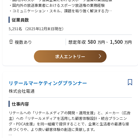
国際的スポーツ大会を始めとした、国内外の様々なスポーツコンテンツに
・国内外の放送事業者におけるスポーツ放送権の業務経験
関する事業について、ステークホルダー（競技団体、スポンサー、メディ
・コミュニケーション・スキル、課題を粘り強く解決する力
ア、エージェント、プロダクション等）及び電通グループ各社と連携して
・語学力（英語：ビジネスレベル）を有している方
従業員数
ビジネスを推進します。
【歓迎（WANT）】
5,251名
（2025年12月末日現在）
・中～大規模なプロジェクトのマネジメント経験（5人以上のチームでの
▼仕事内容
プロジェクト推進、社内外の多数のステークホルダーとの連携）
580
1,500
複数あり
想定年収
万円
~
万円
①日本を含む世界の主要スポーツ事業における権利関連業務（開発、仕入
・新規の事業開発、事業投資について、マネジメントないし専門スタッフ
れ、協賛／メディア権販売、権利デリバリー、イベント運営、コンサルテ
として計画立案や事業推進の経験
ィング等）
・国内外の拠点のマネジメント経験、コーポレート部門等で経営管理業務
求人エントリー
② 権利に関連するビジネス以外の新たなスポーツビジネス領域やIPホルダ
の経験
ー型のビジネスの開拓・推進
・高度なプレゼンテーション、契約交渉まで対応可能なビジネスレベルの
③ スポーツビジネス領域における新規事業投資や会社設立、経営マネジメ
英語力
ント、事業開発
・複数の国・地域・組織文化での勤務経験と、それに基づいた異文化コミ
④ 電通グループの各海外拠点や関連会社との連携によるシナジー創出業務
リテールマーケティングプランナー
ュニケーション力
株式会社電通
【仕事内容の変更の範囲】
全ての広告・マーケティングサービス、及びコンテンツ・ビジネス等、定
仕事内容
款によって定める事項。その他当社が業務命令により指示する業務（国内
外の電通グループ各社・関係する会社/団体等への出向が命じられた場合
リテールへの「リテールメディアの開発・運用支援」と、メーカー（広告
の出向先の業務を含む）求める経験・スキル
主）への「リテールメディアを活用した顧客体験設計・統合プランニン
グ・PDCA支援」を同一組織で提供することで、企業と生活者の最適な接
点づくりや、より良い顧客体験の創造に貢献します。