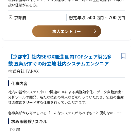
【製品イメージ】https://www.tana-x.co.jp/business/logistics
扱い経験がある方。
・現在関東と京都で各2名体制です。
機械保全技能士 2級もしくは3級
500
700
京都府
想定年収
万円
~
万円
求人エントリー
【京都市】社内SE/DX推進 国内TOPシェア製品多
数 五条駅すぐの好立地 社内システムエンジニア
株式会社 TANAX
仕事内容
社内の基幹システムやEPR関連のDXによる業務効率化、データ自動抽出・
分析ツールの開発、新たな技術の導入などを行っていただき、組織の生産
性の改善をリードする仕事を行っていただきます。
各事業部から寄せられる「こんなシステムがあればもっと便利なのに…」
という漠然とした要望を、具体的なシステムへと落とし込み、実現へと導
求める経験 / スキル
きます。
外部のベンダーや開発パートナーと連携しながら業務を進める為、今まで
【必須】