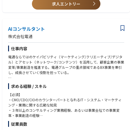
【仕事内容の変更の範囲】
・相手の課題などを聞き出す状況把握のための傾聴力
求人エントリー
全ての広告・マーケティングサービス、及びコンテンツ・ビジネス等、定
・専門領域の話を専門領域外の人にもわかりやすく伝える説明力
款によって定める事項。その他当社が業務命令により指示する業務。（国
内外の電通グループ各社・関係する会社/団体等への出向が命じられた場
【歓迎】
合の出向先の業務を含む）
・生成AIを活用したシステムのプロダクトマネジメントチームをリードし
AIコンサルタント
た経験
・本ポジションにおいて取り組む可能性が高い領域のシステム開発経験
株式会社電通
・スマートフォンアプリ
・WEBサイト（大規模）/CMS
仕事内容
・ECシステム
・会員基盤 / One ID / CDP / BI
電通ならではのケイパビリティ（マーケティング/クリエーティブ/デジタ
・CRMシステム（MA / ポイント等）
ル）とアセット（ネットワーク/コンテンツ）を活用して、顧客企業の事業
・マーケティング領域の業務システム
変革/事業創造を推進する。電通グループの重点領域であるBX事業を牽引
・その他マーケティングシステム
し、成長させていく役割を担っている。
・その他上記領域に隣接するシステム
・G検定、スクラムマスター、ITストラテジスト、Project Management
【仕事内容】
求める経験 / スキル
Professional等の資格を保有する方
顧客企業の抱える事業課題に対し、既存事業の変革や新規事業創造を共創
プロジェクトとして推進。価値創造の戦略と構想に留まらず、顧客企業が
【必須】
【求める人物像】
AI技術を導入・活用する際の支援を行うプロフェッショナルなコンサルタ
・CMO/CDO/CIOのカウンターパートとなれるIT・システム・マーケティ
・傾聴力/思考力/発想力/実行力を高いレベルで有している
ントとして活躍をいただきます。
ング・業務に関する広範な知見
・顧客の課題を解決し、事業変革/事業創造を推進することに意欲を持っ
・３年以上のコンサルティング業務経験、あるいは事業会社での事業変
ている方
①経営層/事業責任者と対話しながら潜在課題を引き出し、戦略と実行プ
革・事業創造の経験
・未経験や担当外の領域についても積極的に取り組み、自己成長に貪欲な
ランを策定し、運用までを支援する。
・経営レベルの課題に向き合い、中長期的に顧客企業の成長に貢献できる
方
従業員数
②全てのPhaseにおいて、AI導入によりどのように成果最大化/業務効率化
スキル
を設計する。