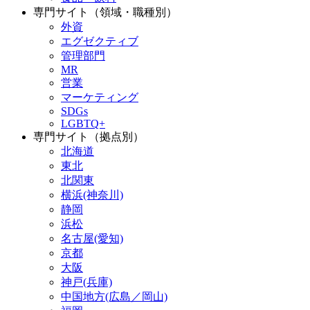
専門サイト（領域・職種別）
外資
エグゼクティブ
管理部門
MR
営業
マーケティング
SDGs
LGBTQ+
専門サイト（拠点別）
北海道
東北
北関東
横浜(神奈川)
静岡
浜松
名古屋(愛知)
京都
大阪
神戸(兵庫)
中国地方(広島／岡山)