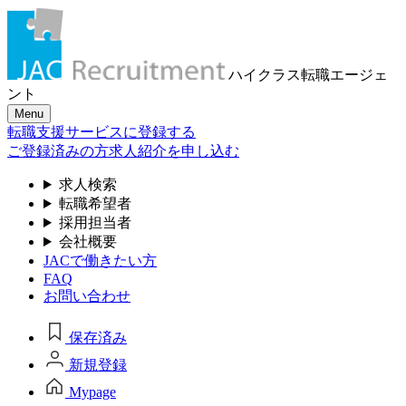
ハイクラス転職
エージェ
ント
Menu
転職支援サービスに登録する
ご登録済みの方
求人紹介を申し込む
求人検索
転職希望者
採用担当者
会社概要
JACで働きたい方
FAQ
お問い合わせ
保存済み
新規登録
Mypage