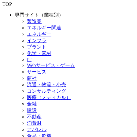
TOP
専門サイト（業種別）
製造業
エネルギー関連
エネルギー
インフラ
プラント
化学・素材
IT
Webサービス・ゲーム
サービス
商社
流通・物流・小売
コンサルティング
医療（メディカル）
金融
建設
不動産
消費財
アパレル
食品・飲料