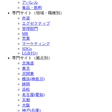
アパレル
食品・飲料
専門サイト（領域・職種別）
外資
エグゼクティブ
管理部門
MR
営業
マーケティング
SDGs
LGBTQ+
専門サイト（拠点別）
北海道
東北
北関東
横浜(神奈川)
静岡
浜松
名古屋(愛知)
京都
大阪
神戸(兵庫)