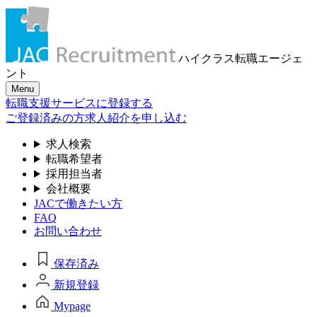
ハイクラス転職
エージェ
ント
Menu
転職支援サービスに登録する
ご登録済みの方
求人紹介を申し込む
求人検索
転職希望者
採用担当者
会社概要
JACで働きたい方
FAQ
お問い合わせ
保存済み
新規登録
Mypage