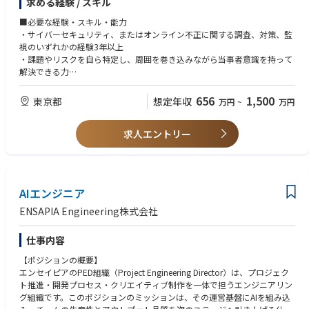
求める経験 / スキル
・ログ監視基盤(SIEM)の運用、監視コンテンツの開発
・不正監視業務の構築、運用 (クレジットカード不正、大量購買など)
■必要な経験・スキル・能力
・サイバーセキュリティ、またはオンライン不正に関する調査、対策、監
視のいずれかの経験3年以上
・課題やリスクを自ら特定し、周囲を巻き込みながら当事者意識を持って
解決できる力
・役割や立場、考え方が異なる多種多様なステークホルダーと意思疎通・
合意形成・利害調整をしながら業務を推進できるコミュニケーション能力
656
1,500
東京都
想定年収
万円
~
万円
・ビジネスレベルの英語力 (目安： TOEIC700点以上）※各国ステークホ
ルダーとの口頭・書面でのコミュニケーションが定常的に必要となります
求人エントリー
AIエンジニア
ENSAPIA Engineering株式会社
仕事内容
【ポジションの概要】
エンセイピアのPED組織（Project Engineering Director）は、プロジェク
ト推進・開発プロセス・クリエイティブ制作を一体で担うエンジニアリン
グ組織です。このポジションのミッションは、その運営基盤にAIを組み込