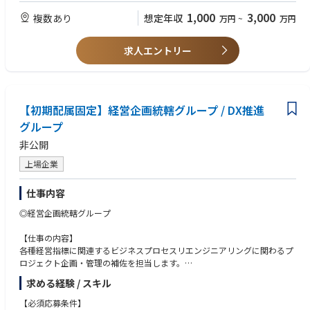
ドマップの策定・実行
1,000
3,000
複数あり
想定年収
万円
~
万円
(5) Cyber Security Transformation: セキュリティガバナンスの企画・構
◆Data & Analytics◆
築、CSIRT高度化に向けたロードマップの策定と実行、クラウドセキュリ
・データ/AI領域（特にMDM）におけるプロジェクトマネジメント経験
ティなど
・データドリブン経営を実現するための体制、プロセス、テクノロジー、
求人エントリー
文化、スキル全般のコンサルティング経験
【部門】
・上流だけではなく、実際にInformatica/SAP MDGなどのソリューション
デジタルトランスフォーメーションの課題とソリューションが定まってい
を使った実装プロジェクトへの参画経験
ないお客様に対して、
課題設定とソリューショニング支援、さらにプログラムマネジメントやチ
【初期配属固定】経営企画統轄グループ / DX推進
◆Business Analyst（Airline doman）◆
ェンジマネジメントなどの実行支援を行う部門です。
・PM/PMO経験もしくはコンサルタントのご経験2年以上(開発プロジェク
グループ
現在は日本・インド合わせて50人ほどが在籍し、クラウドやデータ&アナ
トにおけるチームリーダ相当経験も含む)
非公開
リティクス、プロセスオートメーション、
・航空業界ドメインナレッジ
サイバーセキュリティ、ITサービスマネジメントなど、テクノロジーエリ
・Altea、Radixxなどの旅客システム、整備、乗員、運航、貨物などOpera
上場企業
アごとに分かれてさまざまな業界のお客様をご支援しています。
tionシステムに関する知見
仕事内容
【サービス提供の特徴】
◆営業系基幹システム再構築◆
プロジェクトを遂行する際に日本と海外の混成チームを編成する「ハイブ
・開発プロジェクトにおけるPMまたはPMO経験がある
◎経営企画統轄グループ
リッドデリバリーモデル」です。
・パワーポイントによる資料作成
TCSにはグローバルで約60万人のプロフェッショナルがおり、世界のメジ
・EXCELによるデータ集計・分析
【仕事の内容】
ャーなITベンダーとのアライアンス関係があります。
・ユーザーや開発部門のメンバとコミュニケーションが可能
各種経営指標に関連するビジネスプロセスリエンジニアリングに関わるプ
加えて、インドの研究開発を担っている部門では独自にAI等の最新技術の
・商社プロジェクト経験
ロジェクト企画・管理の補佐を担当します。
研究をしているほか、
・営業系システムの構築もしくは運用保守、パッケージプリセールス販売
主に
産学連携のコイノベーションネットワークを有しています。こうしたグロ
求める経験 / スキル
等の経験
・プロジェクトマネジメントに関わる課題管理ならびに課題解決等
ーバルの幅広い技術知見に基づくコンサルティングが
・SAPのPJ経験または開発経験
・チェンジマネジメントに関わるユーザーコミュニケーション・トレーニ
【必須応募条件】
当社の特徴であり強みです。
・PMP資格相当(経験値優先)