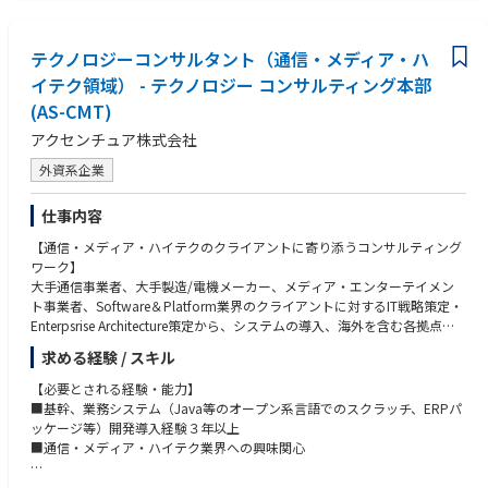
・プロジェクト運営や体制構築
【求める人物像】
・IT企画や提案などの上流工程
・自己研鑽ができる方
・情報システム部門支援、PMO業務
テクノロジーコンサルタント（通信・メディア・ハ
・上昇志向が高い方
・コミュニケーションを取ることがお好きな方
イテク領域） - テクノロジー コンサルティング本部
■コンサル経験者の方
(AS-CMT)
・大手クライアントの新規開拓および深耕、体制拡大
・急拡大をする部門の組織つくり、組織推進、マネジメントコンサルシフ
アクセンチュア株式会社
トの主導
外資系企業
・コンサルタントの育成・教育・マネジメント
・営業と連動し、提案活動やキーマンとのリレーションシップ
・ITコンサルタントとしての各プロジェクトデリバリー
仕事内容
・情報システム部門支援、PMO業務等
【通信・メディア・ハイテクのクライアントに寄り添うコンサルティング
ワーク】
大手通信事業者、大手製造/電機メーカー、メディア・エンターテイメン
【具体的業務内容】
ト事業者、Software＆Platform業界のクライアントに対するIT戦略策定・
■コンサルティング案件(戦略、IT)のプロジェクトリード
Enterpsrise Architecture策定から、システムの導入、海外を含む各拠点へ
■各ステークホルダーとのRM
のロールアウトから業務定着の支援、システムの保守・運用まで、システ
■定常業務に対して業務プロセスの見直し、改善の提案推進を行う
求める経験 / スキル
ムインテグレーションのすべてのフェーズに対して、常にお客様に寄り添
■資料、ドキュメント作成
い、一気通貫でのコンサルティングワークを提供しています。
■ベンダー管理
【必要とされる経験・能力】
■クライアントとの折衝、進捗管理、スケジュール管理
■基幹、業務システム（Java等のオープン系言語でのスクラッチ、ERPパ
職務内容は多岐にわたりますが、各種タスクやプロジェクト期間中に発生
■品質管理、ドキュメントレビュー等の業務
ッケージ等）開発導入経験３年以上
する様々な課題解決に向けて、計画を立て・推進し・科学的に管理する役
■基本設計、詳細設計などの開発案件
■通信・メディア・ハイテク業界への興味関心
割から、クライアントへの「顔」であり、グローバルを含めた社内の知見
■DX推進についての企画や戦略
者たちをまとめあげる「指揮者」という2つの役割を担っていただきま
■SAP導入プロジェクトの品質管理活動支援
【歓迎要件】