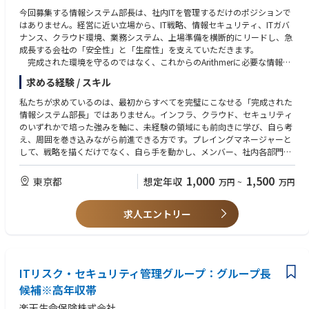
今回募集する情報システム部長は、社内ITを管理するだけのポジションで
◆AI／テクノロジー活用
はありません。経営に近い立場から、IT戦略、情報セキュリティ、ITガバ
・音声認識・自然言語処理を活用したコールセンター高度化
ナンス、クラウド環境、業務システム、上場準備を横断的にリードし、急
・AI導入における運用設計・定着化（チェンジマネジメント）
成長する会社の「安全性」と「生産性」を支えていただきます。
・データ／AI戦略策定および基盤構築支援
完成された環境を守るのではなく、これからのArithmerに必要な情報シ
ステムの姿を、自ら考え、仲間とつくり上げていく仕事です。
求める経験 / スキル
◆データマネジメント／利活用
・DWHのクラウド移行およびデータ分析基盤の構築
私たちが求めているのは、最初からすべてを完璧にこなせる「完成された
・データ活用によるマーケティング高度化、不正検知ロジック開発
情報システム部長」ではありません。インフラ、クラウド、セキュリティ
のいずれかで培った強みを軸に、未経験の領域にも前向きに学び、自ら考
■やりがい
え、周囲を巻き込みながら前進できる方です。プレイングマネージャーと
①金融特化×ドメイン知識の深いコンサルタントへ
して、戦略を描くだけでなく、自ら手を動かし、メンバー、社内各部門、
ワンプールではなく金融領域特化のため、若いうちから専門性を集中して
経営陣、外部ベンダーと協力して課題を解決へ導いてください。率直に相
磨くことができます。
談できるチームを育て、自身の学びを仲間へ還元できる姿勢を歓迎しま
1,000
1,500
東京都
想定年収
万円
~
万円
今後不可避となる金融業界のレガシーモダナイゼーション+生成AI活用の
す。設計や判断の根拠、運用手順を丁寧に文書化し、最新のAI技術を安全
知見を早期に習得することが可能です。
な業務改善へ結びつけられる方であれば、活躍の幅は大きく広がります。
金融専門コンサルとして役員・部長級クラスのカウンターパートを早期に
求人エントリー
すべての要件を今すぐ満たす必要はありません。一方で、任された役割に
担当していただくことで、業界理解×AI／テクノロジー両軸のスキルを習
ついては、課題を曖昧なままにせず、期限、品質、リスク低減などの目標
得でき、市場価値を上げ、長期的なキャリア資産の形成が行えます。
を明確にし、最後まで成果を出し切る責任が求められます。成長するArith
merの事業基盤を強くし、上場準備に必要なITGCとガバナンスを整え、最
②生成AI案件に本気で取り組める環境
先端AIの社会実装を内側から支える。未来を予測するだけでなく、仲間と
プロジェクトの約半数が生成AI・データ活用領域です。
ITリスク・セキュリティ管理グループ：グループ長
未来をつくりたい方をお待ちしています。
AI未経験でも、社内に多くのプロフェッショナルがおり実案件や社内講習
候補※高年収帯
でキャッチアップが可能です。
【必須スキル・経験】
楽天生命保険株式会社
金融×AIの領域で日本トップクラスの知見とネットワークを保有しており