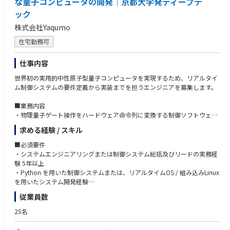
な量子コンピュータの開発｜京都大学発ディープテ
ぞれの履歴情報を収集蓄積しナレッジ化をおこなうための情報蓄積・共有
■Webアプリケーションの構築・運用経験
ック
基盤の企画・開発デリバリー・運用保守を担います。
・IIS系でのWebサービスの構築
・Java/C＃等のプログラミング知識
株式会社Yaqumo
・Azure/AWS/GCP等のIaaS/PaaS構築経験
在宅勤務可
・ネットワークに関する基本知識
・情報セキュリティマネジメントの基本知識
仕事内容
■AI関連：
・LLMを活用したソリューション構築
世界初の実用的中性原子型量子コンピュータを実現するため、リアルタイ
・RAG構築(ベクター化、チャンク等ノウハウ)
ム制御システムの要件定義から実装までを担うエンジニアを募集します。
・AIエージェントの業務適用
■DX/IT関連：
■業務内容
※いずれも規模、役割、期間問わず。業種問わず製造業以外でも可
・物理量子ゲート操作をハードウェア命令列に変換する制御ソフトウェア
・アフターサービス業務におけるナレッジDB・検索システムの構築経験
の要件定義・仕様設計・実装
・品証業務の経験
求める経験 / スキル
・レーザー・カメラ・波形発生器（AWG）・空間光変調器（SLM）など各
・製品設計、開発、量産化の経験（エレキ、メカ等領域問わず）
機器とのインターフェース設計
■必須要件
■その他：
・量子物理実験チーム・海外エンジニアとの技術折衝・仕様すり合わせお
・システムエンジニアリングまたは制御システム総括及びリードの実務経
・プロジェクト中断の意思決定
よびドキュメント整備
験 5年以上
・既存制御システムのアーキテクチャ理解・整理と、量子プロセッサ実機
・Python を用いた制御システムまたは、リアルタイムOS / 組み込みLinux
への統合設計支援
を用いたシステム開発経験
・マイルストーン管理、進捗レポートおよびリスク報告
・要件定義・インターフェース仕様書の作成経験（複数モジュール連携シ
従業員数
ステム）
・ビジネスレベルの英語力（グローバルチームとの技術コミュニケーショ
25名
ン）
・未知ドメインの技術論文・仕様書を自力でキャッチアップできる学習姿