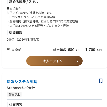
求める経験 / スキル
推進、業務×ITを横断した変革支援など、保険業界特有の複雑性の高いテ
ーマに上流から関与いただきます。
■必須要件
以下いずれかのご経験をお持ちの方
プライム案件100%の環境において、顧客の役員・部長クラスと直接対峙
・ITコンサルタントとしての実務経験
し、構想策定から実行まで一気通貫でリードできる点が特徴です。
・金融機関（保険会社等）におけるIT部門での業務経験
また、創業間もないフェーズのため、事業・組織づくりへの関与や、パー
・大手SIerでのシステム開発・プロジェクト経験
トナーを目指すキャリアも実現可能です。
従業員数
■歓迎
■業務内容
・コンサルティングファームでの業務経験
200名
（2026年3月時点）
保険業界におけるITコンサルティング業務全般を担っていただきます。
・金融系SIerでの経験
・保険会社のIT部門またはシステム会社での経験
680
1,700
東京都
想定年収
万円
~
万円
◆IT戦略／モダナイゼーション
・基幹システム（契約管理・保全・保険金支払等）の知見
・メインフレームからオープン基盤・クラウドへの移行戦略策定および実
・大規模マイグレーション／モダナイゼーション経験
行支援
・クラウド、AI、データ基盤に関するプロジェクト経験
求人エントリー
・中長期ITロードマップ策定、投資対効果（ROI）に基づく優先順位設計
・チェンジマネジメントの経験
◆ITPMO／大規模プロジェクト推進
・基幹システム刷新プロジェクトにおける全体統括（マルチベンダー管
理）
情報システム部長
・推進体制の構築・最適化およびステークホルダー間の合意形成支援
Arithmer株式会社
◆フロント業務デジタル化／業務改革（BPR）
部長以上
・非対面チャネル（Web・アプリ）の構築による顧客接点の高度化
・業務分析に基づくTo-Be設計および業務プロセス改革推進
仕事内容
・営業・事務・コールセンター等のDX戦略策定～実行支援