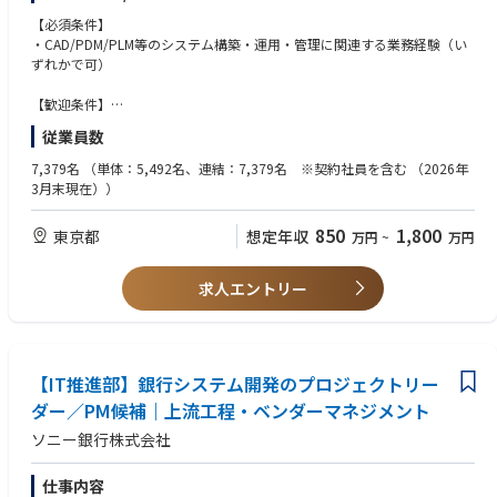
・Java, PHP, NewIT（Cloud, SaaS, Security）の経験
顧客戦略からコールセンター業務まで通信事業の基幹業務をSalesforce（S
ジョンの動作検証等
・計画策定/ 実行経験 （テスト計画や移行計画などを含む）
【必須条件】
ales Cloud、Service Cloud、Marketing Attomation、Mulesoft、Treasure
→2D、3D、電装系、弱電系の各CADシステムの運用・管理・サポート
・要件定義などIT上流の経験
・CAD/PDM/PLM等のシステム構築・運用・管理に関連する業務経験（い
Data）をフル活用して一気通貫での業務、システム支援を実施。
・大規模SIのPMO経験（大手SIer、SEとして経験がある方歓迎です）
ずれかで可）
【募集背景】 増員
・通信業界、ハイテク業界（半導体、電機メーカーなど）、Platform業界
・大手機械メーカ：基幹システム刷新プロジェクト
での経験
【歓迎条件】
SAP S4/HANAを活用し、これまでよりもより高速に、より生産性を高めた
【想定残業時間】50h/月(全社平均)
・ITコンサル関連の経験
・C、VB等を用いたシステム開発経験
従業員数
業務を実現するための基幹システム刷新を実施。
【勤務形態】原則出社勤務
・web系、DB系のシステム開発経験
国内だけでなく海外複数拠点への展開も予定されており、要件定義段階か
【企業説明動画】https://youtube.com/playlist?list=PL8yfoAFltAcZrnb4B
・製造業における社内SE業務経験
7,379名
（単体：5,492名、連結：7,379名 ※契約社員を含む （2026年
らGlobalメンバーと協業して推進。
EAojAKuCk48fK-4g&si=HTveYdT4LwnHn8EM
◆求める人物像
・サーバー、ネットワーク等の構築・管理経験
3月末現在））
モジュールも多岐にわたっており、基本であるSD/MM/FI/COだけでなく、
・通信・メディア・エンターテインメント・ハイテク業界クライアントをI
PP/eWM/GTS/CRM（Hybris Billing）BPCなども活用。
Tの力で支援したい方
【求める人物像】
850
1,800
東京都
想定年収
万円
~
万円
・システム開発の経験を生かしながら、企業の方向性決定・業務の基本設
・利用者のニーズを汲み取り、システムに反映することができる方
.
計などコンサルスキルを磨いていきたい方
・クライアントフェイシング志向の方、チームワークを重視し、自発的に
求人エントリー
課題解決・変化創造に取り組める方
・いずれはプロジェクトマネージャとして、数十億規模のSI系プロジェク
トをコントロールしていきたい方
【IT推進部】銀行システム開発のプロジェクトリー
ダー／PM候補｜上流工程・ベンダーマネジメント
ソニー銀行株式会社
仕事内容