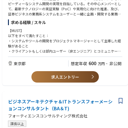
ピーディーなシステム開発の実現を目指している。その中心メンバーとし
【マネジャー】
て、最新テクノロジーの実証実験（PoC）や実用化に向けた推進、及び、
上記要件に加え、以下を必須とします。
証券ビジネスの業務系システムをユーザーと一緒に企画・開発する業務を
・チームリーダーの経験
担当する方を募集
・セキュリティの特定領域に関する高い専門性
求める経験 / スキル
【MUST】
以下をすべて満たすこと：
・システムやツールの開発をプロジェクトマネージャーとして主導した経
験があること
・クライアントもしくは部内ユーザー（非エンジニア）とコミュニケーシ
ョンを取り、要件を整理・具体化した経験
・コンサル、金融系ベンダー、金融機関いずれかでの業務経験
600
東京都
想定年収
非公開
万円
~
【WANT】
求人エントリー
以下いずれかを満たすと尚良い：
・生成AIを用いたシステムやツールの開発に関与した実務経験がある方、
もしくは挑戦したい方
・リスク管理業務に何かしら関与した経験がある方
ビジネスアーキテクチャ＆ITトランスフォーメーシ
ョンコンサルタント（BA＆T)
フォーティエンスコンサルティング株式会社
課長以上