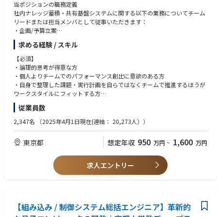
トワーク設計、評価の経験
当ポジションの職務定義
・通信モジュール、チップセット開発における要求仕様開発、製品評価の
社内ナレッジ蓄積・共有基盤システムに関する以下の業務についてチーム
いずれかの経験
リードまたは担当メンバとして従事いただきます：
・上記開発におけるチームリーダーもしくはマネージャー経験
・企画/予算立案
・ソリューション検討
求める経験 / スキル
職種③
・要件定義～開発
概ね３年以上の経験、もしくはそれに相当する知識がある方
・運用保守およびエンハンス
【必須】
※グループ会社との期待値コントロール、協力会社様とのブリッジカウン
・論理的思考が得意な方
＜MUST＞
ターとしての役割を含みます
・個人よりチームでのパフォーマンス創出に意欲のある方
・情報通信に関わるデバイスまたはシステムの製品開発経験
※ご自身のご経験、得意分野、キャリアご意向を伺いながらご担当いただ
・自身で整理した課題・実行計画を自らではなくチームで推進するほうが
・上記開発経験におけるソフトウェア開発の経験
きます
ワークスタイルにフィットする方
※将来的には他のシステムもご担当いただく予定です
・周りの方に頼れる方
＜WANT＞
従業員数
・10年程度以上のデータ蓄積・検索系のアプリケーション開発/運用保守
・車載ECU開発におけるソフトウェア開発の経験
応募職種・業務の魅力
に関する”社内”エンジニアとしてのご経験
2,347名
（2025年4月1日現在(連結： 20,273人））
・ゲートウェイ、ルータ、スイッチ等のネットワーク機器開発におけるソ
・ご担当いただくシステムは複数の業務領域で利用されており情報種別ご
・事業会社におけるシステム基盤の重要性を理解し事業継続性への貢献に
フトウェア開発の経験
とにそれぞれ主幹会社や部門が異なるため広く東京エレクトロングループ
モチベーションを感じる方
950
1,600
・通信モジュール、チップセット開発におけるソフトウェア開発の経験
東京都
想定年収
万円
~
万円
の製品ライフサイクルに関わる情報に触れ、多くの人と関わることができ
・上記開発におけるチームリーダーもしくはマネージャー経験
ます
■Webアプリケーションの構築・運用経験：
・いわゆる基幹系システムのような記録システムとは違い、蓄積情報を2
・Windows Serverの構築・運用保守
求人エントリー
次利用し効率化、改善につなげるという差別化、革新システムの類の基盤
・RDBの基本知識
システムのため新しい技術なども取り込める土壌が整っています
採用部門が社内で担う機能とミッション
【尚可の経験および経験年数】
全社IT/DX戦略に基づき、東京エレクトロングループの半導体製造装置に関
【組み込み / 制御システム総括エンジニア】革新的
以下の様なご経験があると入社後のオンボーディングがスムーズですが、
する開発、品質、サービス・サポート、製品ライフサイクルにおけるそれ
未経験でも問題ありません。