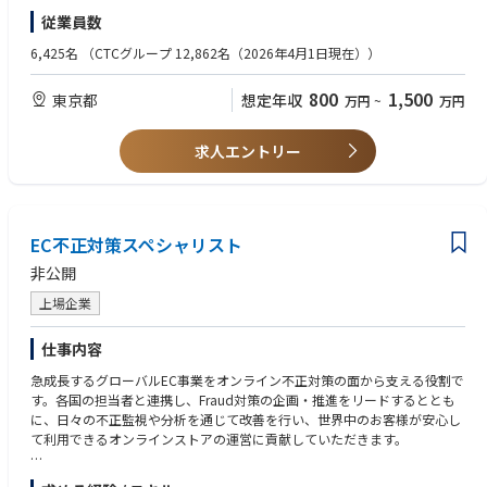
担当業務例）
・アプリケーションやソフトウェア開発（設計やプログラミング）の知識
従業員数
・ユーザ企業向けのソリューション提案
があり、プロジェクトメンバーを技術的にリードできる。
・プロジェクト計画
・顧客や社内外メンバーとのコミュニケーションも臆せず、良好な関係を
6,425名
（CTCグループ 12,862名（2026年4月1日現在））
・進捗管理/品質管理/調達管理/リスク管理などプロジェクト管理全般
築ける方。
・上流設計（要件定義、外部仕様設計、アーキテクチャ設計）業務
・提案やプロジェクトを成功に導くため、積極的なチーム貢献意欲のある
800
1,500
東京都
想定年収
万円
~
万円
・協力会社（オフショア企業を含む）との協業
方
・顧客へのプロジェクト状況報告
・技術的好奇心や成長意欲のある方
求人エントリー
EC不正対策スペシャリスト
非公開
上場企業
仕事内容
急成長するグローバルEC事業をオンライン不正対策の面から支える役割で
す。各国の担当者と連携し、Fraud対策の企画・推進をリードするととも
に、日々の不正監視や分析を通じて改善を行い、世界中のお客様が安心し
て利用できるオンラインストアの運営に貢献していただきます。
【具体的な業務内容例】