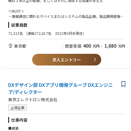
概ね３年以上の経験、もしくはそれに相当する知識がある方
機器の開発では、車両と外部とを携帯電話ネットワークを介して無線接続
する通信端末機器(DCM：Data Communication Module)の開発や、端末の
＜MUST＞
制御・通信仕様の開発を実施しています。
・情報通信に関わるデバイスまたはシステムの製品企画、製品開発経験
従業員数
＜詳細＞
＜WANT＞
以下３職種を募集しております。以下、いずれかの業務を担当いただきま
・車載ECU企画、開発における要求仕様開発、製品評価のいずれかの経験
71,515名
（連結372,817名 2022年3月末現在）
す.
・ゲートウェイ、ルータ、スイッチ等のネットワーク機器開発における要
求仕様開発、製品評価のいずれかの経験
400
1,680
東京都
想定年収
万円
~
万円
職種①DCMの製品企画、プロジェクトマネージメント
・通信モジュール、チップセット開発における要求仕様開発、ソフトウェ
職種②DCMの要求仕様開発、製品評価
ア開発、製品評価のいずれかの経験
職種③DCMのミドルウェア、アプリケーションソフトウェアの開発、評価
・上記開発におけるチームリーダーもしくはマネージャー経験
求人エントリー
＜ポジション例＞
職種②
・製品企画担当、製品機能開発
概ね３年以上の経験、もしくはそれに相当する知識がある方
・25人規模のソフトウェア開発
DXデザイン部 DXアプリ開発グループ DXエンジニ
＜MUST＞
・情報通信に関わるデバイスまたはシステムの製品企画、製品開発経験
ア/ディレクター
・上記開発経験における要求仕様開発、製品評価のいずれかの経験
東京エレクトロン株式会社
＜WANT＞
上場企業
・車載ECU開発における要求仕様開発、製品評価のいずれかの経験
・ゲートウェイ、ルータ、スイッチ等のネットワーク機器開発における要
仕事内容
求仕様開発、製品評価のいずれかの経験
・ゲートウェイ、ルータ、スイッチ等のネットワーク機器を使用したネッ
■概要