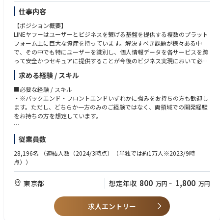
ィ方針・戦略の企画・立案・実行、施策やツールの選定・導入・運用、グ
700社以上のテクノロジーパートナーに支えられ、8カ国・49拠点に約12,
他社との差別化を図りお客様へ付加価値を提供することができます。
・ドメイン駆動設計（DDD）、Model-View-Controller（MVC）またはその
仕事内容
ループ標準セキュリティ標準やルールの整備・展開・教育訓練の実施を具
000名のメンバーを擁するSlalomは、人と組織がより大きなビジョンを描
他ソフトウェア設計パターンの専門知識
体的なミッションとしています。
き、より速く前進し、より良い未来を築くことを支援しています。
【ポジション概要】
・お客様側立場での営業系システム再構築プロジェクトPMO支援
・データモデルの設計経験、RDBMSやNoSQLシステムの利用経験
また、働きがいのある企業としても高く評価されており、**Fortune誌
LINEヤフーはユーザーとビジネスを繋げる基盤を提供する複数のプラット
- プロジェクト管理支援（QCD）
・マイクロサービスアーキテクチャの導入・運用経験
「働きがいのある会社ベスト100」**に9年連続で選出されています。
フォーム上に巨大な資産を持っています。解決すべき課題が様々ある中
- ベンダ管理支援（マルチベンダ時の横連携支援など）
・ビジネスレベルの日本語力および会話レベルの英語力
【部署の魅力】
で、その中でも特にユーザーを識別し、個人情報データを各サービスを跨
- エンドユーザー対応（ベンダ作成資料のカスタマイズ、内容説明・解
DX推進グループは、当社・当社グループがサステイナブルソリューション
って安全かつセキュアに提供することが今後のビジネス実現において必須
説、各種調整など）
【歓迎スキル】
プロバイダーであり続けるために、デジタルトランスフォーメーションを
課題となっています。私たちは、LINEヤフーと関連グループ企業のサービ
- お客様社内対応支援（稟議補足資料作成など）
・AWS、Azure、Google Cloudのうち2つ以上の主要クラウドプロバイダ
実現する複数の変革プロジェクト群をリードし、またサポートしていま
求める経験 / スキル
ス間でIDとプロフィールを連携するための全社的なコア認証プラットフォ
ーでの高度な実務経験
す。
ーム 「LY Federation Platform」を開発・提供しています。2023年10月に
◆SAP Senior Consultant◆
・建設、製造、重工業、エンターテインメント、小売、金融サービスなど
■必要な経験 / スキル
これにより、複数の変革プロジェクト全体を俯瞰することで全体構造設計
まずLINE とヤフーユーザーに対して提供を開始しました。その後はPayPa
上流の業務プロセスの変革やSAPなどのソリューション利用価値を最大化
の業界での経験
・※バックエンド・フロントエンドいずれかに強みをお持ちの方も歓迎し
を作りながら、各プロジェクトの実行により、その成果を“会社に残る仕
yをはじめとした主要サービスへの展開を進め、グループ全体のユーザー
するために企業・業務の在り方をコンサルテーションします。
・AI、開発者向けプラットフォーム、データプラットフォーム関連プロジ
ます。ただし、どちらか一方のみのご経験ではなく、両領域での開発経験
組”として実装・定着させることに挑戦しております。
体験を支える基盤へと進化させていきます。LINEヤフーと関連グループ企
（SAP PP/MM, SD, FI/COモジュール、S/4 HANA&, およびFioriアプリ）
ェクトの実績
をお持ちの方を想定しています。
業のサービスのIDとプロフィールを連携するための全社的なコア認証プラ
・業務／システムにおける問題点抽出と対応方針立案
・Kubernetes、AKS、EKS、GKE、Docker、Helmなどのコンテナ技術の経
コンサルティングファームや事業会社（含むシステム子会社）での業務経
ットフォーム (LY Federation Platform)を持続的に拡張/改善し、運用・保
・業務改革やシステム導入プロジェクトの企画、実行
験
●バックエンド
験で培った構想力・構造化力を、単に「提案」や「PoC報告」で終わらせ
従業員数
守業務を担当していただきます。
・その他、クライアント企業の課題解決に向けた支援
・ウォーターフォールやアジャイルなど、複数のSDLC（システム開発ライ
・サーバーサイド開発経験（3年以上）
るのではなく、全体構造設計に関与しながら、“仕組み”として当社・当社
フサイクル）手法の理解と、それらをもとにした業務計画の経験
・Java、Kotlin、C、C++、Scalaなどの一つ以上のプログラミング言語に
28,196名
（連結人数（2024/3時点）（単独では約1万人※2023/9時
グループに実装・定着する、すなわち「再現性のある型を作り、社内に根
本ポジションでは、このミッションクリティカルな認証プラットフォーム
◆SCM Senior Consultant (Logistics)◆
・関連資格（例：AWS ソリューションアーキテクト／デベロッパー、
対する深い理解
点））
付かせる」ことを中長期目線で進められる方を歓迎いたします。
において、高い信頼性とセキュリティを担保しながら、機能拡張・改善を
・ロジスティクス・コンサルタントは、顧客のサプライチェーン・マネジ
GCP クラウドエンジニア／アーキテクト／デベロッパー、Azure デベロ
・Spring、SpringBootなどのアプリケーションフレームワークを用いたプ
継続的に推進し、全社サービスの成長を支えることが期待されます。LIN
メントの改善、コスト削減、
ッパー／ソリューションアーキテクト等）の保有
ロダクト開発経験
これらのプロジェクト群を遂行することで、当社の組織・業務に関する知
800
1,800
東京都
想定年収
万円
~
万円
E・ヤフーの認証やメッセージング、ログイン機能を担うサーバー開発者
効率性向上を目的としたオペレーション戦略の立案、設計、実施を担当
・ネイティブモバイル開発（Android、iOS）の経験
識習得とそれを支える社員と幅広くネットワークを形成することを期待で
やモバイル開発者、グループ企業のパートナーと連携し、大規模かつ複雑
します。企業データを分析し、
・C、C++などのコンパイル言語に関する経験
●フロントエンド
きます。その後は、ジョブローテーション制度により、様々な部署を経験
なシステムを横断して設計・開発・運用をリードしていただきます。
改善点を特定し、プロセス、技術、設備に関する提案を行う。
・React、Vue.js、TypeScript などの開発経験
求人エントリー
することで当該業務の職務遂行スキルを習得しながら、当社グループの目
・顧客と緊密に連携してニーズを把握し、目標を達成するためのカスタマ
●その他
指す姿へ変革をリードする幅広い視野を持った人材として成長することを
【主な業務内容】