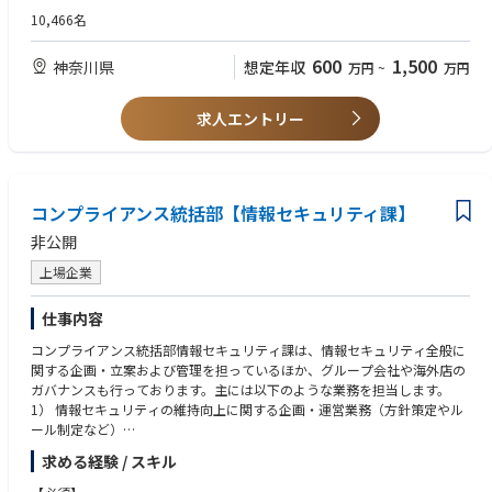
DX施策に係る、クラウドベースのデータ基盤・生成AI基盤、周辺システム
・フロントエンドSPA開発経験
10,466名
＜管理業務＞
の設計から実装、運用までを担当。最新クラウド技術を駆使し、ビジネス
・アプリケーションの認証認可設計経験
・グループ組織運営および人材マネジメント
価値創出をサポートするプラットフォーム構築に挑戦する部門です。
・CI/CD による自動化経験
・グループ目標設定、KPI管理、業務計画および実行管理
600
1,500
神奈川県
想定年収
万円
~
万円
・情報処理技術者資格
・部下の育成、評価、アサインメント、スキルマネジメント
【配属予定ポジション】
・経営層、関連部門（開発、運用、内部監査、法務等）との調整および合
技術者
【求める人物像】
求人エントリー
意形成
※ご経験等を鑑み、入社時の役割は決定いたします。
・新しい技術やサービスに対して強い好奇心を持ち、自ら学び続けられる
・全社ITリスク・セキュリティ戦略の企画立案および経営層への報告、一
方
時
【お任せする業務内容】
・ビジネス課題に対して技術で解決策を提案できる方
・ 重大インシデント発生時における意思決定支援および統括
全社向け統合データ基盤システムの立ち上げに向けた開発（企画、設計、
・ユーザー部門と対話しながら、より良いソリューションを作り上げるこ
PM、実装）に従事いただきます。
コンプライアンス統括部【情報セキュリティ課】
とに喜びを感じられる方
【働く環境】
・チームメンバーと協力しながら、プロジェクトを前に進められる方
社員：40名程度（うちシステム企画部15名程度）
非公開
具体的には、以下業務をご担当いただきます。
協力会社：100名程度
①システム設計・開発
上場企業
本職はITリスク・セキュリティ管理グループの組織長候補として、数名程
・クラウドプラットフォーム（AWS/Azure）におけるサーバレスアーキテ
度のメンバーを統括します。
クチャシステム設計
この社員の背景：キャリア採用中心
仕事内容
・システム開発におけるソフトウェア設計および実装
開発環境、サーバー環境やインフラ環境について：Windows / Linux
・要件定義から設計、実装までの一連の開発業務
コンプライアンス統括部情報セキュリティ課は、情報セキュリティ全般に
関する企画・立案および管理を担っているほか、グループ会社や海外店の
②データ基盤構築とガバナンス設計
ガバナンスも行っております。主には以下のような業務を担当します。
・最適なデータ基盤サービスの選定・評価
1） 情報セキュリティの維持向上に関する企画・運営業務（方針策定やル
・社内システムのデータ統合に向けた設計・実装
ール制定など）
・データ統合のための内製開発
2）社内で進行する各種案件に対する情報セキュリティに関するアドバイ
求める経験 / スキル
・データ利活用ルールの設計
ス
・セキュリティポリシーに準拠したアクセス制御設計
3) サイバーセキュリティを所管する部署との連携による情報セキュリティ