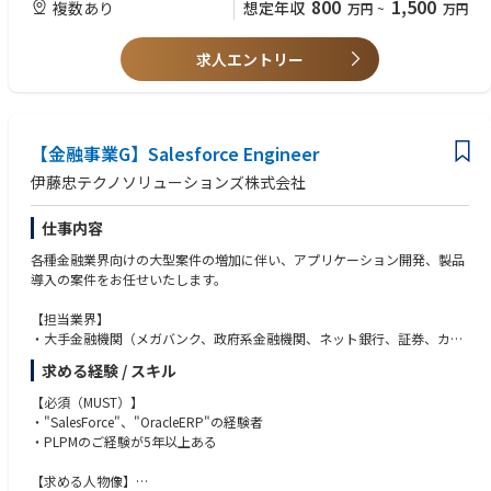
800
1,500
複数あり
想定年収
万円
~
万円
勢
・リモート勤務が前提の場合、必要に応じて京都の現場へ出張可能である
求人エントリー
こと(制御システムの実機検証、トラブル対応などのため)
■歓迎要件
・物理・量子コンピューティング分野の英語論文を自力で読解した経験
【金融事業G】Salesforce Engineer
・海外エンジニアとの協業プロジェクト経験（設計レビュー・仕様調整な
ど）
伊藤忠テクノソリューションズ株式会社
・半導体製造装置・精密機器・医療機器・航空宇宙・電力・交通システム
など高信頼性システムの開発・認証経験
仕事内容
・研究開発機関との協業プロジェクト経験（POC立ち上げ・仕様決めな
ど）
各種金融業界向けの大型案件の増加に伴い、アプリケーション開発、製品
導入の案件をお任せいたします。
■このポジションの魅力
・量子コンピュータ制御システムを「0→1」で設計・実装できる、世界で
【担当業界】
もほぼ前例のない開発環境
・大手金融機関（メガバンク、政府系金融機関、ネット銀行、証券、カー
・量子物理のサイエンティストと同じチームで働き、ハード・ソフト・理
ドなど）
求める経験 / スキル
論の境界を自ら定義する裁量
・最先端のリアルタイム制御フレームワークを実務の中で習得・選定でき
【業務内容】
【必須（MUST）】
る環境
海外の新しい技術や製品を顧客へ展開する同社の強みを活かし、システム
・"SalesForce"、"OracleERP"の経験者
・量子プロセッサ初号機・次世代機の同時始動に、創業期メンバーとして
エンジニア職として顧客に対し、アプリケーション開発、製品導入の案件
・PLPMのご経験が5年以上ある
参画
を担当いただきます。
【求める人物像】