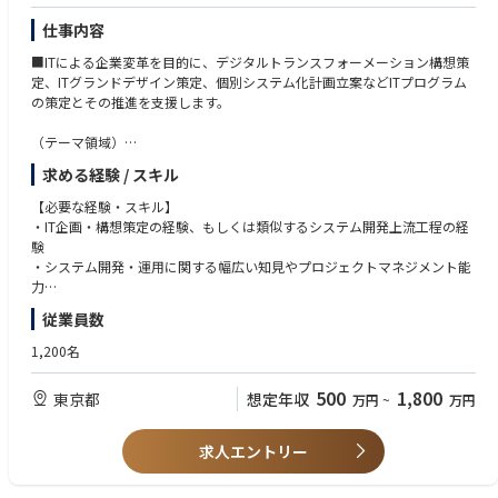
仕事内容
■ITによる企業変革を目的に、デジタルトランスフォーメーション構想策
定、ITグランドデザイン策定、個別システム化計画立案などITプログラム
の策定とその推進を支援します。
（テーマ領域）
・デジタルトランスフォーメーション構想策定、ITグランドデザイン策定
求める経験 / スキル
・個別システム化計画立案、システム要件定義などシステム化上流プロセ
スの支援
【必要な経験・スキル】
・プロジェクト実行段階におけるクライアントサイドに立った全体マネジ
・IT企画・構想策定の経験、もしくは類似するシステム開発上流工程の経
メント支援
験
・システム開発・運用に関する幅広い知見やプロジェクトマネジメント能
【この職種の魅力】
力
・「ITトランスフォーメーションの専門家」としてITを活用した顧客組織
・自らの成長に対する意欲とチーム、クライアント、社会に貢献し変化を
従業員数
やビジネスの変革を手掛けていただきます
創り出したいという信念・情熱（意欲・信念・情熱）
・クライアント企業の仕組みをより良い方向へ変革し、それをクライアン
1,200名
トと共に創りあげていく、自ら「変化を創り出す」醍醐味が味わえます
・チームメンバーは特定の業種やソリューションに偏らない経験豊富な人
【望ましい経験・スキル】
500
1,800
東京都
想定年収
万円
~
万円
材が揃っています
・課題の全体像を俯瞰した上で高い視点から抽象化しコンセプトを導きだ
・我々と共にコンサルティングを実践することで、コンサルタントとして
す能力（企画構想力）
の能力と共に自らの成長スピードを高めることが可能です
・クライアントとのやりとりを通して議論を進化させ問題を解決できる力
求人エントリー
（問題解決・コミュニケーション力）
・プロジェクトの目的達成に向け最後までやり抜く力（プロジェクト推進