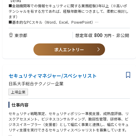
【必須】
の確保
■金融機関等での情報セキュリティに関する業務経験3年以上（※高いポ
③ビジネス課題解決
4）個人情報保護法をはじめ情報管理に関する法令諸規則への対応に係る
テンシャルを有する方であれば、経験年数等につきまして、柔軟に検討し
・社内業務プロセス改革チームとの協業
事項
ます）
・各部署でのユースケース発掘
5）グループ内子会社、海外店の情報セキュリティに係るガバナンスに関
■基本的なPCスキル（Word、Excel、PowerPoint）
・発掘したユースケースの実現に向けた技術支援
する業務
【歓迎】
800
東京都
想定年収
非公開
万円
~
【仕事の進め方】
・金融機関の企画部門・内部管理部門（法務・コンプライアンス等）等で
・外部ベンダと協業しながら、自らも手を動かして開発を推進
の情報セキュリティに関する業務経験
・アジャイル開発手法を採用し、スピーディな開発
求人エントリー
・金商法等、金融関連の法令諸規則に関する基本的な知識
・複数人の社員メンバーとチームで開発を進行
・司法関係の資格取得者、語学力、VBAやプログラミング等のスキル
【キャリアパス】
・開発のスペシャリストとして専門性を高めるキャリア
・PMとして経験を積み、プロジェクトマネジメントを担うキャリア
セキュリティマネジャー/スペシャリスト
・マネージャーとして組織貢献するキャリア など、多様なキャリアパス
日系大手総合テクノジー企業
を用意
上場企業
【業務のやりがい】
全社DX推進の中核を担うシステムの立ち上げフェーズから参画し、構築・
仕事内容
推進までの一連の経験を積むことができます。
また、中長期ビジョンにおける注目度の高いプロジェクトを牽引し、事業
セキュリティ戦略策定、セキュリティポリシー準拠支援、成熟度評価、リ
効率化に直結する重要な取り組みに貢献することができます。
スクアセスメント、ビジネスコンサルティング、脆弱性管理、研修等、ビ
ジネスイネーブラー（支援者）として幅広く事業と連携し、幅広くセキュ
■転職者インタビューはこちら
リティ支援を実行できるセキュリティスペシャリストを募集しています。
https://www.jfe-eng.co.jp/career/special/interview/