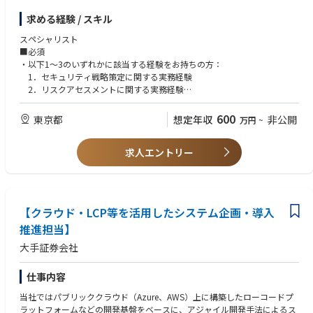
プロジェクト例
求める経験 / スキル
■JFEエンジニアリングが丸ごとわかる「360°JFEエンジニアリング」
https://www.jfe-eng.co.jp/360_jfe_engineering/
・社内規則、規制に基づくリスクの可視化
スペシャリスト
■必須
・リスク改善提案と実行支援
・以下1～3のいずれかに該当する経験をお持ちの方：
1．セキュリティ戦略策定に関する実務経験
・セキュリティコンサルタントとして、ビジネス部門からの各種相談（M
2．リスクアセスメントに関する実務経験
&A、新会社設立、個別相談等）
3．ビジネス部門へのセキュリティ支援経験
・英語による業務遂行能力:
600
東京都
想定年収
非公開
万円
~
などを、本社、新規事業創出、研究開発、IT部門等に対して支援していま
海外チームとのコミュニケーションやドキュメント作成が可能なレベル
す。
をお持ちである
求人エントリー
・幅広いセキュリティ領域の知識:
セキュリティガバナンス、リスクアセスメント、脆弱性管理、またはイ
ンシデントレスポンスの基本的な知識を有している
■尚可
【クラウド・LCP等を活用したシステム企画・導入
・事業会社、コンサルティング会社、セキュリティベンダーにおける実務
推進担当】
経験
・CISSP、CISA、CompTIA Security+、CISM、GIAC等のセキュリティ関連
大手証券会社
資格
・高度情報処理技術者、情報処理安全確保支援士などの資格
仕事内容
・ISO/IEC27000シリーズ、NIST SP800シリーズ、CIS、OWASP等の知識
・ISMS、リスクアセスメント、脆弱性管理、アプリケーションセキュリテ
当社ではパブリッククラウド（Azure、AWS）上に構築したローコードプ
ィ、ITセキュリティ等、セキュリティに関連したいずれかの業務経験
ラットフォームなどの開発基盤をベースに、アジャイル開発手法によるス