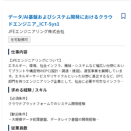
・外部監査、内部監査対応を統括した経験
Tリスク全般の管理を担当します。また、セキュリティアセスメントの計
・複数プロジェクト／複数チームを横断的にマネジメントした経験
画やITリスクの各種プロセスにおける企画推進も担当していただきます。
・CISA、CISM、CISSP等ITリスク／情報セキュリティ関連資格
当業務は企業にとって最も重要な管理項目の一つとなっており、その中心
データ/AI基盤およびシステム開発におけるクラウ
・ビジネス英語力
的な役割です。
ドエンジニア_ICT-Sys1
JFEエンジニアリング株式会社
【募集背景】
在宅勤務可
ITリスク・セキュリティ領域の重要性が経営課題として高まる中、
仕事内容
組織としてより戦略的・継続的にITリスク管理およびセキュリティ強化を
推進するため、グループ全体を統括し、組織運営を見極めるマネージャー
【JFEエンジニアリングについて】
を募集します。
エネルギー、環境、社会インフラ、機械・システムなど幅広い分野におい
てプラントや構造物のEPC(設計・調達・建設)、運営事業を展開していま
【業務内容】
す。エネルギーサービスやリサイクルといった分野に進出するなど、EPC
部門を持つエンジニアリング企業として、社会に必要不可欠なインフラ構
楽天生命のIT部門におけるITリスク・セキュリティ業務
造物を国内外に提供しています。
① ITリスクに関する企画考えるおよびリスク評価
求める経験 / スキル
また、同業界の中でもIT投資、DX推進が活発な環境でPMとしても内製開
②システムインシデント管理
発者としても、
【必須条件】
③情報セキュリティポリシー、規程、マニュアルの策定と保守
幅広いキャリアパスを描いていただける企業でございます。
クラウドプラットフォームでのシステム開発経験
④可視情報、脆弱性情報の収集と対策プロセスの構築と管理
⑤情報セキュリティインシデント対応と管理プロセスの構築、改善
【配属部署】
【歓迎条件】
⑥ITシステム、情報資産の管理、監査、リスク分析、脆弱性診断
DX本部 DX＆ICTセンター データプラットフォーム開発部 Pla'cello開発室
・大規模データ処理基盤、データレイク基盤の開発経験
⑦個人情報保護対策の策定、導入
・ユーザーとの対話による要件定義経験
⑧データガバナンスに関する企画推進
従業員数
【配属部門の説明】
・バックエンドAPI開発経験