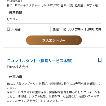
の経験も可）
特に、ITアーキテクチャー（HW,NW,SW）企画・設計経験者、保守・運用
・ITストラテジーサービス（IT戦略立案、戦略/活用評価、プログラムマネ
業務改革経験者、PMO経験者、IT企画・予算策
従業員数
ジメント）
・コミュニケーション能力、体力・気力、セルフモチベーション
・ITエグゼキューションサービス（業務改革計画・システム化構想策定、
1,200名
ベンダマネジメント、システム要件定義/テスト支援、プロジェクト推
【尚可】
進、運用・保守業務分析・改善）
・PMP,CISA、中小企業診断士、ITストラテジスト、ITコーディネータ等各
500
1,800
東京都
想定年収
万円
~
万円
・ITマネジメントサービス（IT組織設計・人材育成等の企画・実行支援、I
種資格保持
T投資管理、IT標準化支援、ITリスクマネジメント）
・各種システム導入手法（Lean Start Up、アジャイル開発、等）の経
・その他（市場調査、システム監査、セキュリティ教育、実務支援等）
験
求人エントリー
・要求工学・ソフトウェア工学的研究経験
・統計手法やビッグデータ分析経験
ITコンサルタント（保険サービス本部）
Trust株式会社
仕事内容
Trustは「脱ワンプール」を掲げ、保険領域に特化した専門組織を構築して
います。
保険サービス本部では生命保険・損害保険会社を中心としたクライアント
に対し、IT戦略、システム刷新、業務改革、AI活用など、幅広いテーマで
コンサルティングを行うポジションです。
特に、レガシーシステムのモダナイゼーションや、大規模プロジェクトの