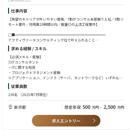
目指す姿（1年〜）
・「正解」がない環境でも、小さく試して学びながら前進できる方（スモ
ールスタート思考）
仕事内容
AI Multi Agent等のツールの組織最適化
社内独自LLMを活用したナレッジベースの構築・展開
【希望のキャリアが叶いやすい環境／7割がコンサル未経験で入社／9割リ
PED全体のAI活用戦略立案と横断展開のリード
モート案件／月残業20時間以内／裁量◎の上流工程案件】
＜変更の範囲＞
会社の定める業務
□■━━━━━━━━━━━━━━━━━━━━━━━━━━
アクティヴァーチコンサルティング社で叶えられること
この仕事の魅力／やりがい
━━━━━━━━━━━━━━━━━━━━━━━━━━■□
★ 希少性の高いキャリア形成
求める経験 / スキル
■特徴/魅力
「開発経験 × AI × 組織開発」という、市場価値の極めて高いハイブリッ
・1人1人の裁量が大きい
【必須スキル・経験】
ドなスキルセットを、20代のうちから実戦で磨くことができます。
・意思決定が早く、スピード感のある働き方が可能
①ITコンサルタント
・好待遇、高給与、キャリアアップが実現できる
・ITに関する知見
★ 0→1の組織づくり
・代表や事業責任者と一緒に組織の拡大、推進に携わることができる
・プロジェクトマネジメント経験
既成概念に捉われず、AI時代の新しい組織の在り方を自ら定義し、形にし
・チーム体制によるITコンサルティングからグロースまでのEnd to End支
※アプリケーション、インフラ（サーバ、ネットワークなど）いずれも応
ていく手応えを得られます。
援
募可能です。
従業員数
★ 経営層に近い視点
■身につくスキル
230名
（2025年7月現在）
組織運営の根幹に関わるため、高い視座でビジネスと技術の融合を体感で
・課題を特定するための論理的思考能力
【歓迎スキル・経験】
きる環境です。
・課題解決能力
・ファーム経験者
500
2,500
東京都
想定年収
万円
~
万円
・コミュニケーション能力
・システムに関連した業務改善をされたご経験がある方
・大規模プロジェクトにおけるプロジェクト推進力
・業務プロセス改善のご経験（BPR、BPM等）
・設計、開発管理、品質管理（ABAP,その他）経験
求人エントリー
■コンサル未経験の方
・SAP導入のご経験（品質管理、I/F開発）
・チームメンバーと連携しながら担当プロジェクトの完遂