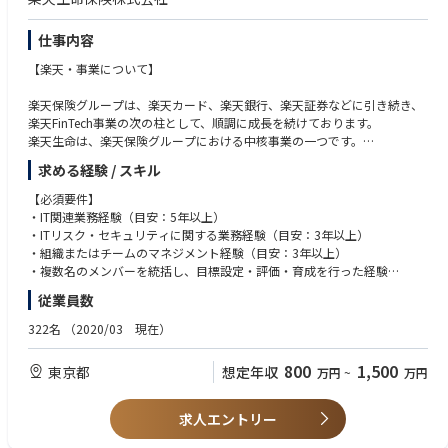
■セキュリティ戦略の立案・実行経験
ます。
■クラウド環境（AWS、Azure、GCPなど）の知識・構築経験
仕事内容
■プログラミングの経験
③売上ノルマではなく、伴走型の“クライアントファースト”
【楽天・事業について】
Trustはグループ会社でイベント・セミナー運営をしていることもあり、金
【歓迎スキル・経験】
融業界に強いネットワークがあるためコンサルタントに強い営業力を求め
■ITシステム・インフラの管理・運用
楽天保険グループは、楽天カード、楽天銀行、楽天証券などに引き続き、
ておりません。
■情報セキュリティ、ITガバナンスの経験
楽天FinTech事業の次の柱として、順調に成長を続けております。
売上至上主義ではなく、真にクライアントの課題に向き合う伴走型コンサ
■プレイングマネージャーとしての業務経験
楽天生命は、楽天保険グループにおける中核事業の一つです。
ルティングを徹底しています。
■ベンダー折衝経験
シンプルな定期保険・終身保険や、医療保険・がん保険、認知症保険、若
コンサルタント個人にも、短期売上より顧客価値の最大化が求められる文
■セキュリティ関連製品・ソリューションの選定、導入、運用経験
求める経験 / スキル
年層向けの総合安心保険、さらに住宅ローン向けの団体信用生命保険など
化となっています。
■ネットワークセキュリティの設計・構築・運用およびトラブルシューテ
を販売しています。
【必須要件】
ィングの経験
全国で展開する対面代理店チャネルや、楽天会員基盤を中心に幅広く展開
■求める人物像
・IT関連業務経験（目安：5年以上）
■SaaS（業務システム）の選定、導入、運用経験
するインターネットチャネルなど、様々なご提案経路を有しております。
・保険ビジネスの構造を理解し、ITを通じて変革をリードしたい方
・ITリスク・セキュリティに関する業務経験（目安：3年以上）
■クラウド環境（AWS、Azure、GCPなど）におけるセキュリティ対策経
身近でありそうな生命保険会社として、また楽天グループの技術力を相談
・業務とITの両面から課題を捉え、実行まで推進できる方
・組織またはチームのマネジメント経験（目安：3年以上）
験
した先進的な生命保険会社として画期的な保険ソリューションを提供して
・複雑なステークホルダーを巻き込みながらプロジェクトを推進できる方
・複数名のメンバーを統括し、目標設定・評価・育成を行った経験
■CSPM・脆弱性診断の運用経験
いきます。
・上流工程から顧客と直接対峙し、価値提供したい方
・部門横断での調整、合意形成を導いた経験
■ISMS審査対応経験
従業員数
・裁量の大きい環境で、自身のキャリア・市場価値を高めたい方
・コミュニケーションスキル（日本語）
■Pマーク審査対応経験
【展開・サービスについて】
・将来的にパートナー／経営層を目指したい方
【歓迎要件】
322名
（2020/03 現在）
■セキュリティ教育・啓発経験
・ITリスク・情報セキュリティ関連コンサルティングの経験
■ITGC（J-Sox）の対応経験
情報システム本部は楽天保険グループのIT基盤を支える役割を担っていま
・情報セキュリティ監視、インシデント対応、脆弱性対応の経験
800
1,500
東京都
想定年収
万円
~
万円
す。お客様の大切なご契約をお預かりする基幹システムの維持・管理に加
・コンプライアンス関連の知識や実務経験
え、ITを活用した新商品開発やサービス向上に積極的に取り組んでおり、
・保険業界、金融業界のIT開発業務経験
企業活動に密接に関係を持ちながら業務を進めております。
・ITリスク／セキュリティ領域における組織立ち上げ、体制強化の経験
求人エントリー
・経営層向けレポーティング、委員会体（リスク委員会等）への説明経験
ITリスク・セキュリティは、楽天生命のITセキュリティ全般の業務およびI