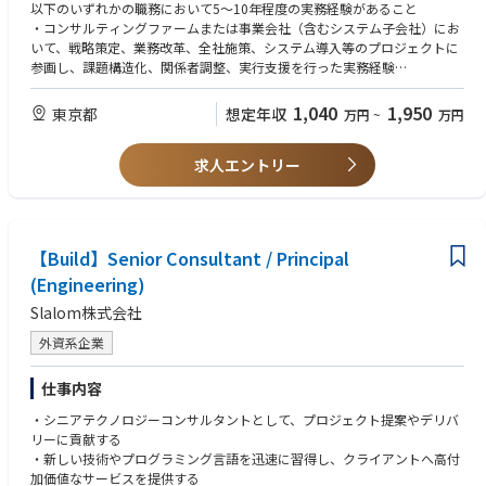
ング等
以下のいずれかの職務において5～10年程度の実務経験があること
・プロダクトマネジメントに関わるパートナー・ベンダーコミュニケーシ
・コンサルティングファームまたは事業会社（含むシステム子会社）にお
◆SAP Senior Consultant◆
ョン等
いて、戦略策定、業務改革、全社施策、システム導入等のプロジェクトに
【ポジション/業務内容の一例】※ご経験、ご希望を考慮し、ご相談の上
・コンサルティングファームでの就業経験
・並びにプロジェクトマネジメント業務の指導及び人材育成プログラム作
参画し、課題構造化、関係者調整、実行支援を行った実務経験
でチームやPJを決めていきます。
・事業会社におけるプロジェクト推進経験
成業務
・人材開発、組織開発、等における各種コンサルティング業務
・システム導入プロジェクトの経験
・事業会社（含むシステム子会社）においてサイバーセキュリティ業務全
1,040
1,950
◆Cloud & Data◆
東京都
想定年収
万円
~
万円
・製造業や製薬業に関する業務知見
【部署の魅力】
般の実務経験
レガシーシステム・IT組織の変革を目指しているお客様に対して全般的な
・サプライチェーンや会計の業務改革やプロジェクト経験
経営企画統轄グループでは、企画グループ・主計グループ・財務グループ
・サイバーセキュリティ関連製品・サービスを提供する企業において、営
フレームワークと変革要件を策定し、
・SAPのロジ系もしくは会計系モジュールの導入経験
と連携して、各種経営指標に関連する業務のデジタルトランスフォーメー
求人エントリー
業、カスタマーサクセス等の業務に携わった実務経験
お客様に影響を与えることを目指します。お客様向けの案件に対してプロ
・グローバルな環境で活躍したい方
ション・ビジネスプロセスリエンジニアリングを担っており、新たに導入
ジェクトにも参画して頂きます。
されたSAP S/4 HANA Public Cloudをはじめとする計数管理基盤システム
・海外と英語でコミュニケーションするのに妨げにならない英語力
◆SCM Senior Consultant (Logistics)◆
群の更なる活用深化を目指しています。
・お客様ITの現状理解、将来ブループリント、およびマイグレーション方
・マネジメント、サプライチェーン、エンジニアリング、ロジスティク
組織横断的な課題の発掘から解決に向けて施策の構想、新たな業務や組織
【歓迎される資格等】
針の策定によってトランフォーメーション企画・実行フェーズ開始に向け
ス、オペレーションズマネジメント、ビジネスまたは関連分野の学士号​
【Build】Senior Consultant / Principal
のデザイン、また必要に応じてプロジェクトの立上げと組織化、実行・管
■プロジェクトマネジメント領域
て支援する
・PMP資格
理等々を通して、幅広く当社の経営課題解決に関わることができます。
(Engineering)
・PMAJ認定P２M資格（PMC以上）
・ITトランスフォーメーションにおけるチャレンジに対して、最新技術動
・10年以上のサプライチェーンおよびロジスティクス経験
・PMI認定PMP
向と最適なソリューションをTCSグローバルと連携してお客様に提案する
・サプライチェーンの課題に対処するためのシステム、プロセス、ツール
Slalom株式会社
これらのプロジェクトに携わることで、当社の組織・業務に関する深い知
・IPA プロジェクトマネージャ試験
・構想フェーズから、設計・開発フェーズに渡り、カスタマフェーシング
の設計と導入に加え、戦略の策定と実施に直接携わった経験
識の習得はもちろんのこと、当社支える社員との幅広いネットワークも形
外資系企業
を実施し、お客様のビジョン・お悩みを捉え、タイムリーに打ち手を検討
・コンサルティング会社での実務経験。
成することが期待できます。
■データマネジメント領域
する
例） 複数の輸送形態（TL、LTL、化学品輸送）のバックグラウンド
・DAMA認定CDMP
仕事内容
・複雑な契約締結を主導した経験​
◎DX推進グループ
・情報処理技術者試験（ST, SA, DB, PM等）
◆Data & Analytics◆
・複雑なビジネス課題を解決する能力、つまり変化する顧客に迅速に適応
プロジェクト実行チーム及びデータマネジメントチームでは、各種経営指
・エンタープライズデータマネジメント / マスタデータマネジメントの設
・シニアテクノロジーコンサルタントとして、プロジェクト提案やデリバ
AIを活用したBusiness Transformationを目指すお客様に対し、TCSが提唱
し、複数のプロジェクトをマルチタスクで遂行できる能力​
標の高度化と業務現場の効率性改善の双方を目的とした業務改革・データ
計・運用への関与経験
リーに貢献する
するAI-first Enterprise Architectureという考え方の下、
・スピード感のある環境で活躍できる方​
改革を、単発プロジェクトではなく「複数のプロジェクトを束ねる形」で
・データガバナンス、データ品質管理への関与経験
・新しい技術やプログラミング言語を迅速に習得し、クライアントへ高付
クラウドなどのデータ基盤構築から具体的なユースケースに対してビジネ
・主体性、行動力、細部へのこだわりがある​
設計し、各プロジェクト成果の実装・定着までをリードもしくはサポート
加価値なサービスを提供する
ス価値を創出するところまで、一貫したサービスを提供します。