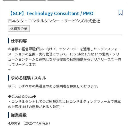
【GCP】Technology Consultant / PMO
日本タタ・コンサルタンシー・サービシズ株式会社
外資系企業
仕事内容
お客様の経営課題解決に向けて、テクノロジーを活用したトランスフォー
メーションの企画・実行管理について、TCS Global/Japanの営業・ソリ
ューションチームと連携しながら提案の初期段階からデリバリーまで一貫
してリードします。
以下の5つの領域のトランスフォーメーションの企画・実行の経験のある
求める経験 / スキル
プロフェッショナルを募集します。
(1) CX Transformation: デジタルを活用したマーケティング、顧客接点・
以下、いずれかの共通点のある候補者を募集しております。
チャネル、顧客体験の高度化
(2) Data Analytics Transformation: データドリブン経営を実現するための
◆Cloud & Data◆
体制、プロセス、テクノロジー、文化、スキル全般の改革
・コンサルタントしてのご経験2年以上(コンサルティングファームで日本
(3) Machine-First Ops Transformation: テクノロジーを活用したオペレーシ
のお客様向けの経験がある人歓迎)
ョンの抜本的な効率化・高度化
・SIにおけるプロジェクトマネジメントのご経験
従業員数
(4a) Legacy System Modernization: システム老朽化やM&Aに伴う基幹シス
（コンサルティングファームでのご経験がない方はSIにおける上流工程
テムの抜本的改革・統合
のご経験が必須）
4,000名
（2025年4月時点）
(4b) IT Cost Optimization: ITコスト削減オポチュニティの診断と施策ロー
・強いテクノロジーエリアをお持ちの方