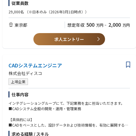
従業員数
す。
■各PJにおけるテスト密度、バグ密度の集計、分析、評価サポート
■大規模な複雑かつ難易度の高いSIのPM／PMO経験（大手Sier、SEとして
■大手コンサルでの経験を持つボードメンバーを中心に創業以来着実に成
経験がある方、歓迎）
29,000名
（※日本のみ（2026年3月1日時点））
◆ポジションの魅力
長を続ける新興ファーム
■各業務プロセスの要件定義経験 (会計、販売・物流、受発注、生産、原
業界にフォーカスを当てることで、よりクライアントの業務や事業の根幹
■経営戦略立案/新規事業創出/DX支援などの幅広いプロジェクト
価管理等)
500
2,000
東京都
想定年収
万円
~
万円
に切り込んだITコンサルティングが可能です。
■将来の幹部候補採用に向けてポテンシャル採用開始
■SAP等、ERPシステムの導入経験
また昨今では企画構想など上流の段階からGlobalのネットワークを活用す
■HANAまたはSAPのCloud製品（Workday, ARIBA, SuccessFactors, Hybri
るような”世界中のアクセンチュアの知見”を最大限に活用するプロジェク
s, Cloud for Customer等）の知見
求人エントリー
トや、DXの文脈からCEO Issueでシステム構築につないでいくようなプロ
【ポジションの魅力、強み】
■オフショア開発経験
ジェクトも多いためより、広い視野をもったコンサルティングを行えるポ
・代表、役員が事業会社の創業経験者のため、他のコンサルファームと異
ジションです。
なり事業拡大の経験が豊富なメンバーがそろっています。
・案件獲得と案件アサインを同じ社員が担う営業人事制度を採用している
◆業務内容
CADシステムエンジニア
ため、コンサルタントの意向を踏まえ、営業活動やプロジェクトアサイン
業界経験は不問。
・IT・業務トレンドを踏まえたシステム戦略の立案
を行う体制が整っています。
通信・メディア・エンターテインメント・ハイテク業界に興味関心のある
株式会社ディスコ
・戦略を実現するためのアーキテクチャの選定
・クライアントからの評価ががしっかりと給与に反映される環境です。(評
方
・アーキテクチャに合わせた業務プロセス—システム要件の定義・最適化
価項目の5割がクライアントからの評価という制度になっております。)
・ビジネスレベルの日本語・システム設計/開発/PMO/プロジェクトリー
上場企業
・システム開発における各タスクの計画策定、実行 ・業務改革支援、チェ
・残業月20時間程度(20時間以上残業する際には申請必須)、テレワーク可
ド/マネジメントなどの経験
ンジマネジメント活動を通じたシステム導入効果の実現化支援
とWLBを整えて働くことができる環境です。
・テストや移行などシステムの品質を支える仕事の経験
仕事内容
◆プロジェクト事例
インテグレーショングループにて、下記業務を主に担当いただきます。
※コンサル未経験者の方でも、業務/システム/SIなど 特定のご知見をベ
・大手電機メーカ：全社IT戦略・EA策定および導入プロジェクト
弊社はお客様を巻き込んだチーム開発を得意としており、プロジェクトへ
■CADシステム全般の開発・運用・管理業務
ースにキャッチアップし、活躍しているメンバーは多くおります。
全社IT戦略の立案～それを具現化するEAの策定～EAを実現する為のSalesf
の新機能提案や改善提案を行いながらDX推進やSaaSの立ち上げ/グロース
orce, SAP S/4 HANA, IBP, Aribaなどで構成される全社Enterprise ITシステ
開発に取り組んでおります。
【具体的には】
ム導入まで、一気通貫での支援を実施。
■CADをベースとした、設計データおよび技術情報を、有効に展開するCA
◆歓迎（WANT）経験・スキル
プロジェクトマネージャとしてPJの提案からグロースまで、お客様と一丸
Dシステムの構築
・SFA、サプライチェーン、経理など業務ファンクションについての経験
求める経験 / スキル
・大手通信業：次世代成長基盤構築プロジェクト
となってプロジェクトを推進いただける方を募集しております！
→CADデータ管理、CADコマンド開発、他システム連携機能開発、新バー