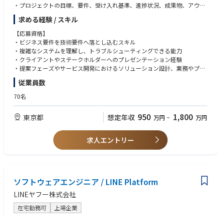
・強力な交渉力と影響力優れたファシリテーション能力​
するポジションです。
■サイバーセキュリティ領域
・プロジェクトの目標、要件、受け入れ基準、進捗状況、成果物、アウト
本ポジションでは、お客様のあらゆるデータ活用やガバナンス/品質維持
単に提案・資料化に留まらず、関係者と合意形成しながら運用として回る
・情報処理安全確保支援士
カムなどについて、クライアントとコミュニケーションを取る
に貢献すべく、上流のアドバイザリーから具体的なソリューションの提供
★その他、以下のご経験をお持ちの方もご活躍いただけるフィールドがご
求める経験 / スキル
状態まで落とし込み、当社・当社グループに“会社に残る仕組み”として根
・CISSP / CISM / CCSP / CEH / GIAC等のセキュリティ資格
・仮説構築、分析フレームワーク、ケーススタディ、リサーチなどのコン
までをサポートします。
ざいます。
付かせます。
サルティング手法を技術業務に活用する
【応募資格】
・Cloudリフトのご経験
・クライアントのニーズや期待に合わせて、最適なシステムを設計・実装
◆Business Analyst（Airline doman）◆
・ビジネス要件を技術要件へ落とし込むスキル
・Architectureの選定、検討などのご経験
【具体的な業務内容】
する
航空業界向けのプロジェクトに参画頂きます。
・複雑なシステムを理解し、トラブルシューティングできる能力
・顧客への提案経験
■プロジェクト実行チーム：
・リファレンスアーキテクチャや実績あるフレームワークを活用し、堅牢
TCSはグローバル航空業界はもちろんのこと、国内事業会社においても長
・クライアントやステークホルダーへのプレゼンテーション経験
業務改革/システム導入プロジェクト群を横断し、計画・進捗・課題・リ
で信頼性・拡張性の高いシステムを設計する
期リレーションシップを築いており、市場においてもプレゼンスを発揮し
・提案フェーズやサービス開発におけるソリューション設計、業務やプロ
スク管理を行い、プロジェクト推進上のボトルネック（意思決定、役割不
・技術設計書やドキュメントを作成し、クライアントへのガイダンスやト
ております。
ジェクト計画の立案能力
明確、現場定着不全等）に対する構造的な課題整理及び解決推進に取り組
従業員数
レーニングを提供する
特に旅客システムについてはグローバルでデファクトで利用されているプ
・学習意欲が高く主体的に業務に取り組める方。課題を発見し、改善案の
みます。
・曖昧で複雑な状況にも柔軟に対応し、ステークホルダーと協力しながら
ラットフォームのナレッジを多く蓄積しており、on boardingするうえで
提案や実施ができ、自己管理ができる方
70名
課題の明確化と解決を図る
必要なトレーニング資材を数多く整えております。
・有償でのコンサルティングまたはプロフェッショナルサービスの実務経
■データマネジメントチーム：
・プロジェクトの作業範囲定義、作業分解、依存関係管理、リスク軽減な
また一般的なPM/PMO/BAナレッジに加え、One TCSとしてIT / プラットフ
験が3年以上
950
1,800
業務横断で利用されるデータ（経営指標、業務マスタ等）について、定
東京都
想定年収
万円
~
万円
どのプロジェクト計画を策定する
ォームナレッジを加えることにより、他社との差別化を図りお客様へ付加
・ソフトウェアインフラまたはプラットフォーム構築の実績が5年以上
義・責任分界・変更管理ルールを整理し、運用として定着させること、単
・カンファレンスやミートアップ、オンラインフォーラム等で会社を代表
価値を提供することができます。
・AWS、Azure、Google Cloudのいずれかの主要クラウドプロバイダーで
一システム/単一プロジェクト最適に陥らないよう、プロジェクト間のデ
し、ネットワークの拡大、
の実務経験
求人エントリー
ータ設計・運用方針の調整を行い、データガバナンス（データ定義/マス
知見の共有、個人ブランドおよび会社の市場プレゼンス向上に貢献する
◆営業系基幹システム再構築◆
・以下いずれかのモダンアプリケーション開発技術に関する実務経験
タ管理）・運用プロセス設計を企画し、更にそれを運用として回る状態に
国内大手企業の基幹システム再構築案件(営業系周辺)にPMOとして参画頂
バックエンド:
落とし込む役割を担います。
【会社概要】
きます。
┗NodeJS（TypeScript）、JVM系技術（Java/Scala/Kotlin、Sprin
Slalomは、ビジネス・テクノロジー・人間性（Humanity）の交差点で価
現行システムもわが社が構築し運用保守を実施しており、商社業務、プラ
g/Jersey等）、Python（Flask等）、Go（Gorilla/mux、Gin等）
■サイバーセキュリティチーム：
値を創出する、次世代型のプロフェッショナルサービス企業です。
ソフトウェアエンジニア / LINE Platform
ットフォームのナレッジは蓄積しています。
フロントエンド・フルスタック:
本社および国内外のグループ会社を対象に、ツール・体制・ガバナンスの
私たちは「Fiercely Human（人に徹底的に向き合う）」というアプローチ
また、若手向け勉強会や事例紹介などスキル習得の環境は整備されいます
. ┗NETスタック（ASP.NET、.NET Core、C#）、Angular、React、V
LINEヤフー株式会社
観点から国内外グループ会社を横断したサイバーセキュリティを担う組織
を大切にし、顧客、そしてその先にいる顧客の顧客まで深く理解すること
ので安心してプロジェクトをスタートして頂ける環境です。
ueなどの各種フレームワーク
です。
で、実践的かつエンドツーエンドのソリューションを提供し、真に意味の
また一般的なPM/PMO/BAナレッジに加え、One TCSとしてIT / プラットフ
・サーバーレスコンピューティングやイベント駆動型アーキテクチャの経
在宅勤務可
上場企業
社内関係部門やグループ会社と連携しながら、国内外サイバーセキュリテ
あるインパクトを生み出します。
ォームナレッジを加えることにより、
験