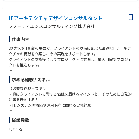
イズ・ソリューションを作成する。
・クラウド環境での開発経験
期待しております。
・LINE Platformを中心に、フロントエンド・バックエンドの両方の技術を
・調達、ロジスティクス、オペレーション、データ分析各分野において、
・CI/CDの構築・運用経験
活用しながら、アプリケーションの開発、バックエンドシステムの最適化
キャッシュ、回復力、
・RESTful APIの設計・開発経験
*初期配属は経営企画統轄グループ、または、DX推進グループとなりま
など、幅広い業務に携わります。安定したシステム運用と継続的な改善を
成長性の加速的かつ持続可能な改善を実現することでプロジェクト目標
ITアーキテクチャデザインコンサルタント
・Gitを使用したバージョン管理の経験
す。
推進していただきます。
を達成する
・言語：日本語N2以上
フォーティエンスコンサルティング株式会社
●具体的には以下の業務を想定しています。
■あると望ましい経験 / スキル
仕事内容
・サーバーサイドアプリケーションの設計・実装（Kotlin、Javaなど）
・Kubernetes、Dockerを用いたコンテナ管理の経験
・フロントエンド開発（React、TypeScriptなど）
【その他特徴】
・3-tierアーキテクチャの知識・経験
DX実現やIT刷新の場面で、クライアントの状況に応じた最適なITアーキテ
・クラウド環境でのシステム構築・運用
◆One TCS
・セキュリティ設計や脆弱性対応の知識
クチャの構想を立案し、その実現をサポートします。
・CI/CDパイプラインの構築と開発プロセスの最適化
世界中のコンサルタントと日本のコンサルタントが1つのチームとなって
・アジャイル（Scrum、Kanban）開発の経験
クライアントの参謀役としてプロジェクトに参画し、顧客目線でプロジェ
・API設計を活用したデータ管理
協働することで
・認証メカニズム（OAuth、SSO）
クトを推進します。
・システムのパフォーマンスチューニング・セキュリティ対策
グローバルに展開するTCSが持つ最高の知見を提供します。
・ユーザー向けの大規模トラフィック対応フロントエンドの経験（CDNの
・アジャイル開発手法を取り入れた開発チームとの連携
◆製品ベンダー中立
活用、ロード時間の最小化）
【主なテーマ】
・IDとプロフィールを連携するための全社的なコア認証プラットフォーム
特定のハードウェア・ソフトウェア製品に偏ることなく、お客さまに対し
求める経験 / スキル
・ローカライズの経験(異なる言語・地域設定を持つユーザーに適切な設
●AI/生成AI活用・データ活用・マイクロサービス・クラウドリフト/シフ
の拡張と改善
て、最適な解決策を提案します。
計)
ト・システムモダナイゼーション・レガシーモダナイゼーション・XaaS活
【必要な経験・スキル】
※変更の範囲：会社の定める全ての業務への配置転換の可能性あり
◆現場・現実主義
・ビジネスレベルの英語
用・ローコード/ノーコード開発・DevOps・CI/CDなどの各種アーキテク
・真にクライアントに資する価値を届けるマインドと、そのために自発的
実際に現場を見た上でお客さまと膝詰めで議論しながら目指す姿を描きま
チャ要素技術や、脱炭素・ESG・SDGsなどの環境課題/社会課題の要素を
に考え行動する力
【開発環境】
す。
含めた、DX/IT戦略立案・IT企画立案・IT構想策定・ITロードマップ策定
・IT/システムの構築や運用保守に関わる実務経験
・【開発環境】
机上の空論で終わらせることなく、成果を得るまでお客さまと一緒にソリ
●IT刷新プロジェクトにおけるPM支援/PMO運営支援
・言語・フレームワーク：Kotlin、Java、Spring Framework
ューションの実装・導入を現場目線で行います。
【望ましい経験・スキル】
・Observability：Prometheus、Pyroscope、OpenSearch、Grafana
従業員数
【この職種の魅力】
＜ITアーキテクチャ知見＞
・Storage：MySQL、TiDB、Redis、Apache HBase、Apache Kafka、Ope
【参考情報】
・幅広いITアーキテクチャ知見を獲得する機会があります
●AI/生成AI・データ活用基盤・マイクロサービスアーキテクチャ・パブリ
nSearch
https://www.bizreach.jp/job-feed/public-advertising/7rinn6m/
1,200名
・クライアントビジネスの意思決定に直接的に関与するため、ビジネス視
ッククラウドサービス・クラウドリフト/シフト・システムモダナイゼー
・Infrastructure：Kubernetes、IaaS on Private Cloud
点で物事を捉える力が身に付きます
ション・レガシーモダナイゼーション・SaaS・PaaS・IaaS・ローコード/