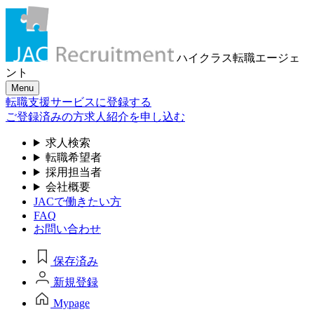
ハイクラス転職
エージェ
ント
Menu
転職支援サービスに登録する
ご登録済みの方
求人紹介を申し込む
求人検索
転職希望者
採用担当者
会社概要
JACで働きたい方
FAQ
お問い合わせ
保存済み
新規登録
Mypage