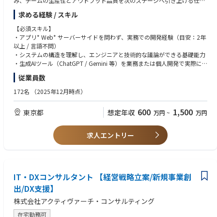
み、チームの生産性とアウトプット品質を次のステージへ引き上げる仕組
みを、0から設計・実装することです。
求める経験 / スキル
PMとしての実務経験は不問です。エンジニアとしての技術的知見を武器
【必須スキル】
に、「仕組みづくりで事業成長に貢献したい方」を募集します。
・アプリ* Web* サーバーサイドを問わず、実務での開発経験（目安：2年
以上 / 言語不問）
※AIを用いたプロジェクトマネジメントの改革を推進するポジションを弊
・システムの構造を理解し、エンジニアと技術的な議論ができる基礎能力
社ではPED（Project Engineering Director）という職種として募集してい
・生成AIツール（ChatGPT / Gemini 等）を業務または個人開発で実際に
ます
活用した経験
従業員数
・課題を構造化して整理し、エンジニア以外のメンバーにも伝えられるコ
業務内容
ミュニケーション力
172名
（2025年12月時点）
AI推進組織のスターティングメンバーとして、PED組織の「次世代運営基
盤」をAIで再構築するための企画・進行管理を担当します。
【歓迎スキル】
600
1,500
東京都
想定年収
万円
~
万円
・チームリーダーやテックリードなど、何らかのリード経験
▼ フェーズ別の業務イメージ
・データ分析や、APIを活用したツール開発の経験
まずやること（0〜6ヶ月）
・プロジェクト管理ツール（Jira, Notion等）の実務活用経験
求人エントリー
・AIを使った業務改善の経験
各チームへのヒアリングとAI導入テーマの抽出
AIを使った進捗可視化のPoC設計と実行
求める人物像
現場ニーズの技術仕様への翻訳と、開発チームとの連携
・抽象的な課題を整理し、具体的な解決策（仕組み）に落とし込むのが得
次にやること（6ヶ月〜1年）
IT・DXコンサルタント 【経営戦略立案/新規事業創
意な方
・技術への探究心を持ちつつ、それが「いかにビジネス価値を生むか」に
出/DX支援】
日報データから遅延検知ロジックの改善
コミットできる方
株式会社アクティヴァーチ・コンサルティング
開発リードタイムの短縮施策の立案・推進
・正解のない課題に対して主体的に向き合い、走りながら仕組みを構築で
導入後のフィードバック収集と改善サイクルの確立
きる方
在宅勤務可