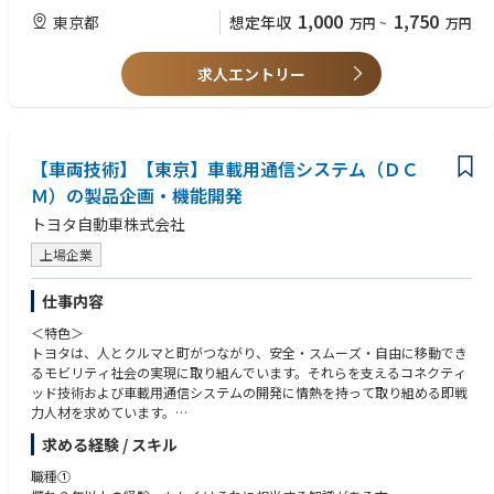
・ライフサイクル・グロース戦略
ーダーシップ経験
1,000
1,750
東京都
想定年収
万円
~
万円
新規獲得、オンボーディング、Churn低減、LTV向上に向けたデータドリブ
・日本語による業務遂行能力
ンな施策立案とKPI管理。
・プロダクト推進とリーダーシップ
〈歓迎〉
求人エントリー
エンジニア・UXチームと連携した優先順位付けとデリバリー責任。クロス
ファンクショナルな組織の意思決定推進。
・事業成長の実績：LTV、Churn Rate、P&L改善を通じた具体的な成功経
験
◇主な担当業務
・AI・プラットフォーム戦略：生成AI活用やプラットフォーム（Marketpla
Looopでんきアプリ
【車両技術】【東京】車載用通信システム（ＤＣ
ce）ビジネスの立上げ経験
• 電気使用量・料金の可視化
・領域ドメイン知識：スマートホーム、IoT、エネルギー関連事業への理
Ｍ）の製品企画・機能開発
• 料金予測・省エネ提案
解
トヨタ自動車株式会社
• 契約・請求・通知・サポート
・組織・チームビルディング：多国籍チームのマネジメント経験、PM組
• AIエネルギーコーチ
織の構築経験
上場企業
• EV・太陽光・蓄電池連携
・ビジネスを英語で進める能力
• パーソナライズされた顧客体験
仕事内容
Glamoスマートホームアプリ
＜特色＞
• スマートホームダッシュボード
トヨタは、人とクルマと町がつながり、安全・スムーズ・自由に移動でき
• デバイス制御・自動化
るモビリティ社会の実現に取り組んでいます。それらを支えるコネクティ
• HEMS・ホームエネルギー管理
ッド技術および車載用通信システムの開発に情熱を持って取り組める即戦
• スマートセキュリティ
力人材を求めています。
• Voice AI／Local AI Hub連携
• AIホームアシスタント
求める経験 / スキル
＜概要＞
「つながる」技術でクルマの新しい魅力、新価値を創造し、モビリティ社
職種①
会の発展に貢献するため、車載用通信機器を開発しています。車載用通信