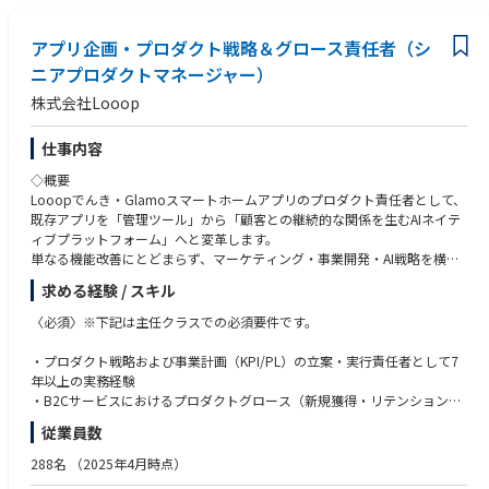
力）
・コンサルティング会社、IT企画部門での実務経験
アプリ企画・プロダクト戦略＆グロース責任者（シ
ニアプロダクトマネージャー）
株式会社Looop
仕事内容
◇概要
Looopでんき・Glamoスマートホームアプリのプロダクト責任者として、
既存アプリを「管理ツール」から「顧客との継続的な関係を生むAIネイテ
ィブプラットフォーム」へと変革します。
単なる機能改善にとどまらず、マーケティング・事業開発・AI戦略を横断
し、新規獲得から収益最大化までを一貫してリードしてください。
求める経験 / スキル
＜本ポジションの魅力＞
〈必須〉※下記は主任クラスでの必須要件です。
LooopでんきとGlamoの顧客基盤を武器に、プロダクト・マーケティン
グ・AIを統合した次世代プラットフォームを大きな裁量で主導できます。
・プロダクト戦略および事業計画（KPI/PL）の立案・実行責任者として7
既存事業のグロースと新規事業の立上げを同時に推進し、経営層と共にプ
年以上の実務経験
ロダクト組織そのものを創り上げる、圧倒的な手触り感のある環境です。
・B2Cサービスにおけるプロダクトグロース（新規獲得・リテンション・
Churn改善）の実務経験
従業員数
・プロダクト戦略とAI変革
・定性・定量分析を通じた課題発見と、仮説検証に基づくプロダクト改善
中長期ビジョンと統合ロードマップの策定。生成AI・Conversational UIを
の遂行経験
288名
（2025年4月時点）
活用した顧客体験の再設計。
・プロダクトビジョンを言語化し、組織を横断して合意形成・推進したリ