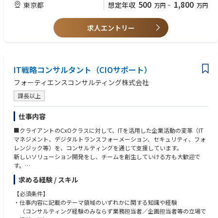
・CI/CD：GitHub Actions、Argo CD
500
1,800
東京都
想定年収
万円
~
万円
・クライアントの真の課題を見極め、解決のためのITアーキテクチャをデ
ノーコード開発・DevOps・CI/CD・アジャイル開発・エンタープライズア
・その他ツール：GitHub Enterprise、Confluence、Jira、Slack
ザインすることを通じて、クライアントに大きな価値を提供することがで
ーキテクチャ(EA)等に関する知見
きます
●脱炭素・ESG・SDGsなどの環境課題/社会課題 を絡めたITアーキテクチ
求人エントリー
・SIer出身のコンサル未経験の方にも活躍していただきやすい環境です(SIe
ャ知見
r出身メンバ多数)
・アサイン先のプロジェクト選定の際は、本人の志向を可能な限り考慮し
＜プロジェクト推進スキル＞
ます
●クライアントの懐に入り、本音を引き出し、意図を汲み取る力
・相互成長を促す知見共有活動を行っています
IT戦略コンサルタント（CIOサポート）
●複雑な状況・事象を構造化して整理し、解決までのストーリーを組み立
てる力
フォーティエンスコンサルティング株式会社
●プロジェクトマネジメントの知見
●特定業界や特定業務についての知見
課長以上
●IT企画、IT構想策定の経験
仕事内容
■クライアントのCxOクラスに対して、ITを活用した企業活動の変革（IT
マネジメント、デジタルトランスフォーメーション、セキュリティ、フォ
レンジック等）を、コンサルティングを通じて支援しています。
新しいソリューション開発をし、チームを創生していける方も大歓迎で
す。
求める経験 / スキル
ご経験、ご志向を踏まえて選考ポジションが決まって参ります。
【必須条件】
【①CIO（Chief Information Officer） サポート】
・仕事内容に記載のテーマ領域のいずれかに関する知識や経験
CIOとその周辺組織（IT企画・開発・運用・子会社等）の抱えている問題
（コンサルティング経験のみならず業務担当者／企画担当者等の立場で
を解決する為の各種支援を行います。