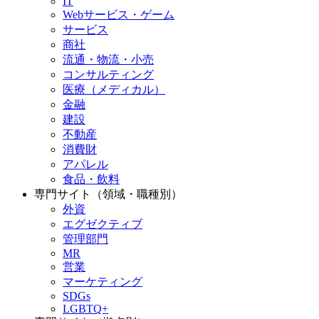
IT
Webサービス・ゲーム
サービス
商社
流通・物流・小売
コンサルティング
医療（メディカル）
金融
建設
不動産
消費財
アパレル
食品・飲料
専門サイト（領域・職種別）
外資
エグゼクティブ
管理部門
MR
営業
マーケティング
SDGs
LGBTQ+