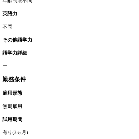
年齢制限不問
英語力
不問
その他語学力
語学力詳細
ー
勤務条件
雇用形態
無期雇用
試用期間
有り(3ヵ月)