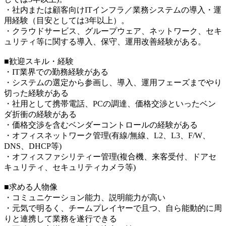
・社内または顧客向けITインフラ／業務システムの導入・運
用経験（目安としては3年以上）。
・クラウドサービス、グループウェア、ネットワーク、セキ
ュリティ等に関する導入、保守、運用改善経験がある。
■歓迎スキル・経験
・IT業界での勤務経験がある
・システムの選定から参画し、導入、運用フェーズまでやり
切った経験がある
・社用として携帯電話、PCの調達、価格交渉といったベン
ダ折衝の経験がある
・価格交渉を含むベンダーコントロールの経験がある
・オフィスネットワーク管理(有線/無線、L2、L3、F/W、
DNS、DHCP等)
・オフィスファシリティー管理(複合機、来客受付、ドアセ
キュリティ、セキュリティカメラ等)
■求める人物像
・コミュニケーション能力、説明能力が高い
・元気で明るく、チームプレイヤーで且つ、自ら能動的に周
りと連携して業務を遂行できる