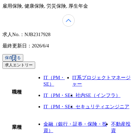
雇用保険, 健康保険, 労災保険, 厚生年金
求人No.：NJB2317928
最終更新日：2026/6/4
保存する
求人エントリー
IT（PM・
IT系プロジェクトマネージ
SE）
ャー
職種
IT（PM・SE）
社内SE（インフラ）
IT（PM・SE）
セキュリティエンジニア
金融（銀行・証券・保険・投
不動産投
業種
資）
資