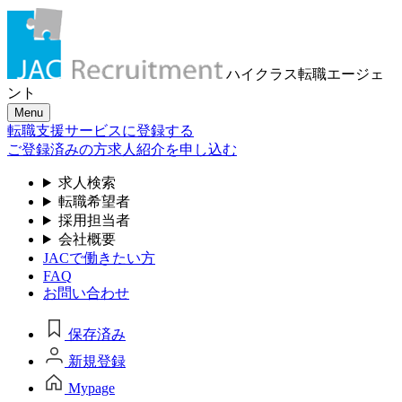
ハイクラス転職
エージェ
ント
Menu
転職支援サービスに登録する
ご登録済みの方
求人紹介を申し込む
求人検索
転職希望者
採用担当者
会社概要
JACで働きたい方
FAQ
お問い合わせ
保存済み
新規登録
Mypage