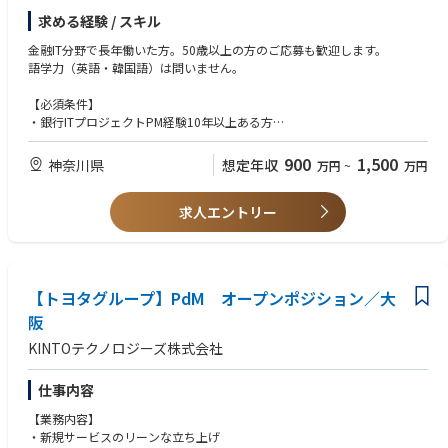
求める経験 / スキル
金融IT分野で長年働いた方。50歳以上の方のご応募も歓迎します。
語学力（英語・韓国語）は問いません。
【必須条件】
・銀行ITプロジェクトPM経験10年以上ある方
・銀行勘定系システム、モバイルバンキングシステム、情報系システムの
いずれかの経験がある方
900
1,500
神奈川県
想定年収
万円
~
万円
【歓迎条件】
求人エントリー
・銀行次期システムプロジェクト経験のある方
・銀行業務知識のある方
・金融DXプロジェクト経験のある方
・クラウドの知識がある方
・PMP資格をお持ちの方
【トヨタグループ】PdM オープンポジション／大
阪
KINTOテクノロジーズ株式会社
仕事内容
【業務内容】
・新規サービスのリーンな立ち上げ