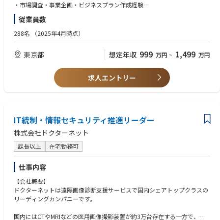
・顧客課題・ニーズの調査・分析・新規事業・新サービスの企画立案・ビ
・市場調査・事業企画・ビジネスプラン作成経験
ジネスモデル・収益モデルの設計
・プロジェクトマネジメント経験
従業員数
・高いステークホルダー調整力
■ プロダクト企画・開発
・ネイティブレベルの日本語力
288名
（2025年4月時点）
・新規サービス・アプリの企画・PoC（概念実証）の企画・推進・要件定
義・仕様策定・プロダクトロードマップ作成・KPI設計・効果測定
〈歓迎〉
999
1,499
東京都
想定年収
万円
~
万円
・プロダクトマネージャー経験、要件定義・ユーザーストーリー作成経験
■ プロダクトマネジメント
・ソフトウェア・Webサービス・アプリケーション開発経験、Agile/Scru
以下のプロダクトライフサイクル全体を推進します。
mでの開発経験
求人エントリー
・Discovery・市場調査・要件定義・開発推進・テスト・商用リリース・グ
・UX/UI設計への理解
ロース・改善
・AI・データ活用プロジェクト経験
・HEMS・EV・VPP・DR・IoT関連知識
■ プロジェクト推進
・エネルギー業界・行政・業界団体とのネットワーク
社内外の関係者と連携しながらプロジェクトをリードします。
IT統制・情報セキュリティ推進リーダー
・ビジネスレベルの英語力
・連携部門例・マーケティング・システム開発・UX/UI・AI開発チーム・
株式会社ドクターネット
データプラットフォーム
・カスタマーオペレーション・営業・外部パートナー
課長以上
在宅勤務可
■ 新技術・新サービス開発
仕事内容
以下の領域を活用したサービス企画を推進します。
・AI・Agentic AI・スマートホーム・HEMS・EV充電・VPP・DR（デマンド
【会社概要】
レスポンス）
ドクターネットは遠隔画像診断支援サービスで国内シェアトップクラスの
・IoTデバイス・エネルギーデータ活用・ダイナミックプライシング
リーディングカンパニーです。
■ メンバー育成
国内にはCTやMRIなどの医用画像撮影装置が約3万台存在する一方で、医