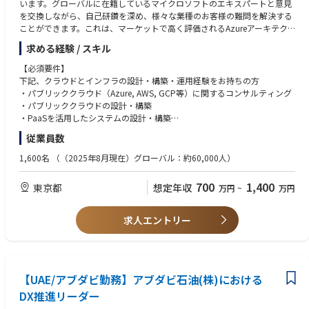
▼サーバーアプリケーションエンジニア（ゲームサーバーアプリケーショ
います。グローバルに在籍しているマイクロソフトのエキスパートと意見
ン）
を交換しながら、自己研鑽を深め、様々な業種のお客様の難問を解決する
https://herp.careers/v1/nscareer/ZW6JAH1RKAjy
ことができます。これは、マーケットで高く評価されるAzureアーキテク
トとしてのキャリアを築くための絶好のポジションです。これまでにAzur
求める経験 / スキル
▼サーバーアプリケーションエンジニア（ニンテンドーアカウント基盤）
e以外のクラウド（AWS、GCP等）を主に経験された方も、既存の知識を
https://herp.careers/v1/nscareer/AOFdY6YTWOmT
活かしながら新たな挑戦をすることが可能です。
【必須要件】
下記、クラウドとインフラの設計・構築・運用経験をお持ちの方
▼サーバーアプリケーションエンジニア（DRMサーバー）
【具体的な業務内容】
・パブリッククラウド（Azure, AWS, GCP等）に関するコンサルティング
https://herp.careers/v1/nscareer/OmuZqNJ-y9Xf
・Microsoft Azureを活用したクラウドシステムの提案から設計、構築、導
・パブリッククラウドの設計・構築
入までを含めた、各種プロジェクトへの参加
・PaaSを活用したシステムの設計・構築
▼サーバーアプリケーションエンジニア（メディア配信基盤）
・リードまたはサブリードとして、プロジェクト管理に携わる（プロジェ
・オンプレミスまたはプライベートクラウド環境のインフラの設計・構築
従業員数
https://herp.careers/v1/nscareer/GmljQRqO2HWT
クトによる）
等
・ITコンサルティングの提供（お客様の課題をヒアリングし、企画提案か
1,600名
（（2025年8月現在）グローバル：約60,000人）
▼サーバーアプリケーションエンジニア（eコマース）
ら運用まで一貫して対応）
プロジェクト管理、チーム管理経験（目安：合計1-3年程度）
https://herp.careers/v1/nscareer/H5KjdCslhtuK
目的に沿った資料の作成、プレゼンテーション経験
700
1,400
東京都
想定年収
万円
~
万円
【アバナードで働くことの魅力 】
ビジネスレベルの日本語（JLPT:N1目安）
・マイクロソフトテクノロジーを活用したソリューションを展開するリー
業務内容の変更の範囲：会社の定める業務
ディングカンパニーで働くこと
【歓迎要件】
求人エントリー
・19度目のマイクロソフト グローバル SI パートナー アワードを受賞（20
・PMO、ITコンサルティング経験
24年）
・IaC、認証基盤、クラウド運用関連の技術経験
・充実したトレーニングプログラム（年間80時間以上、認定資格取得への
・メインフレームモダナイゼーションや生成AIに関連するシステムインテ
支援）
グレーションの経験
・テクノロジーやスキル向上のための豊富なグローバルリソースの活用
【UAE/アブダビ勤務】アブダビ石油(株)における
・プロジェクトの新規獲得、立ち上げ経験
・全ての社員のキャリアを支援するキャリアアドバイザー制度
・マイクロソフト認定資格、IPA情報処理技術者等の技術資格
DX推進リーダー
・風通しが良く、チームワークで仕事を進められる環境
・業務での英語によるコミュニケーション