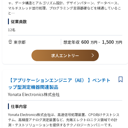
ェアの要求分析、アーキテクチャ設計、UIプロトタイプ設計、概要設計、
ユーザーやサービスドメインに興味関心を持ち、深い共感と圧倒的な解像
ャ、データ構造とアルゴリズム設計、デザインパターン、データベース、
アルゴリズム開発、 コード記述、デバッグ、テスト、検証等の業務
度を持ってプロダクトとしてユーザーへの提供価値を最大化していくこ
マルチスレッド並行処理、プログラミング言語基礎などを精通しているこ
2、製品開発サイクル内の関連文書作成業務を主導（アーキテクチャ設計
と。「自分の仕事が社会を変える」という信念のもと、常に変化し続ける
と
書、プログラミングマニュアル、アプリケーションマニュアル、要求分析
クーリエで、未来にあるべきものを誰よりも先に実現する。そんなエキサ
3、少なくとも1つのプログラミング言語（C#、C/C++、Pythonなど）を
従業員数
書、概要設計書、詳細設計書等）
イティングな挑戦に、あなたも参加してみませんか？
熟練していること
3、ソフトウェア製品の保守・最適化業務を主導し、ソフトウェアの非機
4、3年以上のソフトウェア開発経験を有し、 Linuxプラットフォームにお
12名
能的システム要件（性能、ユーザビリティ、保守性、拡張性、再利用性、
【クーリエCPO（元LINE執行役員）から見たクーリエの面白さ】
けるソフトウェア開発・インストール・デプロイ・テスト・性能分析に精
信頼性、有効性、テスト可能性等）を向上させる
https://www.courier.jpn.com/ism/organization/cpo/
通し、Windowsプラットフォームのソフトウェア開発環境を熟知、大規模
600
1,500
東京都
想定年収
万円
~
万円
4、 ソフトウェア製品の優位性発掘を主導し、業界の課題解決に注力し、
ソフトウェア開発経験を有すること。
ソフトウェアの競争力を継続的に向上させる。
5. 強い独立した分析力と問題解決能力を有し、データが反映する実際の問
5、会社のソフトウェアプラットフォーム構築、コードレビューなどのプ
題を分析・発見することに長けていること。DMM/LCR/SMU/オシロスコー
求人エントリー
ラットフォーム化タスクの遂行を主導する。
プ等の計測器の動作原理と使用経験がある者を優先的に考慮。
6、ハードウェア開発プロセスにおける関連ソフトウェアツールの開発、
6. 仕事に厳密かつ細心の注意を払い、 チーム横断的なコミュニケーション
テスト、納品を補助する。
能力に長け、強いストレス耐性と効果的なストレス解消能力を有し、アジ
ャイル開発管理に適応できること。
【アプリケーションエンジニア（AE） 】ベンチト
7、WPFまたはWinForms等の開発フレームワークに精通し、少なくとも1
つのクロスプラットフォームC#開発フレームワークに精通していること。
ップ型測定機器関連製品
8、優れた設計思考を有し、オブジェクト指向プログラミング、マルチス
Yonata Electronics株式会社
レッドプログラミング等の知識に精通し、下位機デバイス制御を理解
9、厳格な仕事態度、品質意識、高い学習能力を有すること
10、自動化テストプロセス及び関連ツールに精通している方を優先
仕事内容
Yonata Electronics株式会社は、高速信号処理装置、CPO向けテストシス
【求める人物像】
テム、高精度アナログ測定装置など、先端エレクトロニクス領域での計
• テクノロジーと市場の未来を見通せる方
測・テストソリューションを提供するテクノロジーカンパニーです。
• 0→1のフェーズを楽しめる方