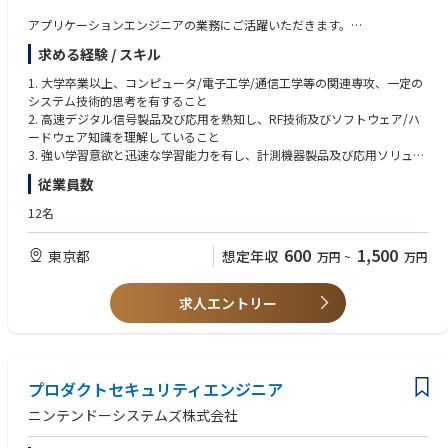
• 自走力があり、組織を巻き込むリーダーシップを持つ方
アプリケーションエンジニアの業務にご活躍いただきます。
• 高速で変化するスタートアップ環境をポジティブに捉えられる方
求める経験 / スキル
【主な業務内容】
1. 顧客の技術的問い合わせに迅速に対応し、高速デジタル信号テスト計測
1. 大学卒業以上、コンピュータ/電子工学/通信工学等の関連専攻、一定の
器製品及びアプリケーションソリューションの理解を支援。機器選定、操
システム技術的思考を有すること
作、応用、故障確認等の技術的問題を解決
2. 高速デジタル信号製品及び応用を熟知し、RF技術及びソフトウェア/ハ
2. 会社の高速デジタルテスト計測器製品の技術仕様策定・検証に参加し、
ードウェア知識を理解していること
開発部門と連携して製品設計品質の向上を支援
3. 強い学習意欲と迅速な学習能力を有し、計測機器製品及び応用ソリュー
3. 新製品のアプリケーションソリューション構築を担当し、営業チームと
ションの理解があることが望ましい
従業員数
連携した製品プロモーション及びマーケティング活動を支援
4. 優れたコミュニケーション能力（言語及び文書、Officeソフト）、良好
4. 会社の新開発製品に対する独立テストを実施
な日本語力又は英語力を有することが望ましい
12名
5. 誠実で真摯、良好なチームワーク及びストレス耐性を有すること
600
1,500
東京都
想定年収
万円
~
万円
【求める人物像】
• テクノロジーと市場の未来を見通せる方
• 0→1のフェーズを楽しめる方
求人エントリー
• 自走力があり、組織を巻き込むリーダーシップを持つ方
• 高速で変化するスタートアップ環境をポジティブに捉えられる方
プロダクトセキュリティエンジニア
ニンテンドーシステムズ株式会社