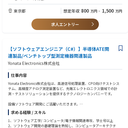
・エンジニア、デザイナー、ビジネス部門との連携によるプロダクト開発
・ビジネスモデルや事業戦略の策定・実行経験
推進
・プロダクトオーナーとしての実務経験
800
1,500
東京都
想定年収
万円
~
万円
・業務フローに対しプロダクト側からのアプローチで改善を加え、オペレ
・体系的な知識に基づいてプロダクトをグロースさせた経験
ーショナルエクセレンスを実現
・KPI策定や数値分析などを用いたPDCA運用経験
・定量・定性データを深く洞察し、示唆の抽出や仮説設定・検証と実行経
求人エントリー
サービスを横断したプロダクト開発にオーナーシップを持ち、ミッション
験
の達成にチャレンジしていただきます。
・エンジニアとしての開発業務経験
・UI/UX設計をリードした経験
【ミッション】
・介護業界または福祉関連サービスでの就業経験
プロダクトを通じて、介護業界の変革に挑戦することがミッションです。
【ソフトウェアエンジニア（C#）】半導体ATE関
ユーザーニーズを的確に捉え、技術と創造性を融合させた革新的なサービ
【求める人物像】
連製品/ベンチトップ型測定機器関連製品
スを生み出すことで、介護に関わる全ての人々の生活をより豊かにするこ
・自律的に行動し、プロジェクトのリーダーシップを発揮ができる方
Yonata Electronics株式会社
とを目指します。
・プロジェクト、プロダクトの成長のために業務領域を超えて考え抜くこ
とができる方
【当社の紹介】
・プロダクト視点だけでなく、事業を成長させたいと本気で考えている方
仕事内容
社会をより良くする情報発信のパイオニアとして、クーリエは常に"ちょっ
・不確実性を受け入れ、自らの考え柔軟に思考を変化させられる方
Yonata Electronics株式会社は、高速信号処理装置、CPO向けテストシス
と先の未来"を見据えて行動しています。的確な情報提供によって人々のよ
・誰よりも深い共感と強い情熱を持ってアウトカムの創出にコミットでき
テム、高精度アナログ測定装置など、先端エレクトロニクス領域での計
り良い選択肢を増やし、社会に前向きな影響を与えることが私たちの使命
る方
測・テストソリューションを提供するテクノロジーカンパニーです。
です。
・サービス成功のため、あらゆる課題に主体的にチャレンジする意欲をお
強みは、社会問題を自分ごととして捉え、本質的な課題に真正面から向き
持ちの方
設備ソフトウェア開発にご活躍いただきます。
合う社員一人ひとりの姿勢。単なる情報提供にとどまらず、創造性とテク
・部署の垣根を超えてコミュニケーションをとり、業務を推進できる方
ノロジーを駆使して産業の再定義に挑戦し続けています。
求める経験 / スキル
【主な業務内容】
事業を継続的に成長させ続けるには、プロダクトの品質を常に進化させて
1. アプリケーションソフトウェア全体の開発設計、テスト検証、納品業務
いく必要があります。その進化に欠かせない重要なポジションこそが、プ
1、ソフトウェア工学/ コンピュータ/電子情報関連専攻、学士号以上
を主導し、以下の業務を含む（ただしこれらに限定されない）：ソフトウ
ロダクトマネージャーだと私たちは考えています。
2、ソフトウェア開発の基礎理論を熟知し、コンピュータアーキテクチ