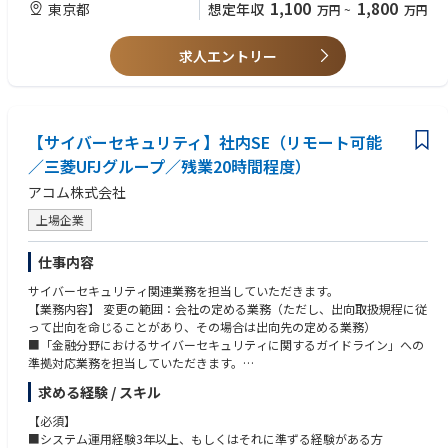
1,100
1,800
東京都
想定年収
万円
~
万円
・チャット: Slack
・テックリード等の技術に関する意思決定責任者の経験
・タスク管理：Notion
【求める人物像】
求人エントリー
・主体的に行動し、自らの領域だけに囚われずプロダクトを俯瞰し常に改
善に向けて取り組める方
・新規システム開発・改修・運用・業務自動化等の技術的な挑戦に主体的
に没頭、オーナーシップをもって取り組むことができるエンジニアの方
【サイバーセキュリティ】社内SE（リモート可能
・AIやブロックチェーン等最新技術を積極的に学習して顧客オリエンテッ
ドなサービス構築に向け社内外のシステムに実装させたい方
／三菱UFJグループ／残業20時間程度）
・Mission「次世代によりよい世界を」に共感し、主体的かつ自由に企業カ
アコム株式会社
ルチャーをゼロから一緒に創りあげていきたい方
上場企業
仕事内容
サイバーセキュリティ関連業務を担当していただきます。
【業務内容】 変更の範囲：会社の定める業務（ただし、出向取扱規程に従
って出向を命じることがあり、その場合は出向先の定める業務）
■「金融分野におけるサイバーセキュリティに関するガイドライン」への
準拠対応業務を担当していただきます。
■MUFGグループ共通のサイバーセキュリティプロジェクト対応業務を担
求める経験 / スキル
当していただきます。主なタスクは以下のようなものになります。
・サイバーセキュリティに係るルール整備関連業務
【必須】
・システムリスク評価フレームワーク適用関連業務
■システム運用経験3年以上、もしくはそれに準ずる経験がある方