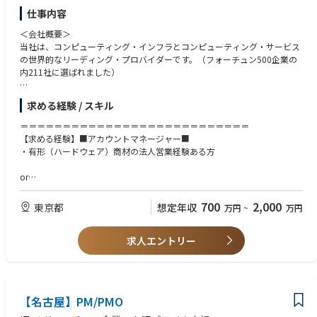
レビュー・育成
・課題設定からモデル設計、実装・運用までを自走して完遂できる推進力
自律思考型 企業向けAIエージェントのサービス開発／提供とともに、業務
仕事内容
・社内外で再利用可能な分析パターン・技術資産・プロダクトの企画・設
のある方
に組み込んでいく際に必要となるAI時代に適した「業務刷新の戦略／ロー
計・蓄積
・チームメンバーと積極的に協働しながら、技術的なリーダーシップを発
＜会社概要＞
ドマップの策定、生成AI ReadyなKPIの設計・データモデルの設計、組織
揮できる方
当社は、コンピューティング・インフラとコンピューティング・サービス
設計」のコンサルティングサービスを一気通貫で提供いたします。
【プロジェクト事例】
・実務から得た知見を体系化し、再現性のある仕組みやプロダクトとして
の世界的なリーディング・プロバイダーです。（フォーチュン500企業の
・市場分析モデルの開発・運用支援
残していける方
内211社に選ばれました）
■ナレッジ伴走型AIオペレーター 『X-Boost（クロスブースト）』
・AutoMLツールの評価・導入に向けた技術検証
金融、小売り／サービス、製造業を中心としたコンタクトセンターなどの
・事務の効率化を目的とした生成AIの業務適用支援（自社プロダクトTrust
＜主な業務内容・想定ポジション＞
問い合わせ業務において複雑なB to B to Cの照会応答業務の効率化を目的
求める経験 / スキル
GenGAを活用）
日本市場における事業拡大に向け、サーバー製品をメインに、中長期的な
とした、生成AI SaaSプラットフォームです。
・機械学習モデル開発に向けたデータ前処理・分析支援
視点で顧客との関係構築を行い、ニーズの把握から最適なソリューション
X-Boost プロダクトページ
＝＝＝＝＝＝＝＝＝＝＝＝＝＝＝＝＝＝＝＝＝＝＝＝＝＝＝
・データ分析基盤構想におけるモデル実装・評価フローの設計・技術検討
提案、導入支援まで一貫して携わっていただきます。
https://x-boost.gen-ax.co.jp/
【求める経験】■アカウントマネージャー■
・グループ横断でのデータ活用に向けたモデリング実証（PoC）支援
・有形（ハードウェア）商材の法人営業経験ある方
ご経験・強みに応じて、以下の役割を軸にご活躍いただくことを想定して
■自律型AIオペレーター『X-Ghost（クロスゴースト）』
＜TrustのAI･データ事業＞
います。
自律型AIオペレーター『X-Ghost（クロスゴースト）』の正式提供を開始
or
同社の中核事業の1つであるAI・データ事業では、実際に現場で使われビ
しました。（2025年11月）コンタクトセンターにおけるさまざまな問い
ジネス価値を出すための分析や開発に取り組んできた経験が豊富なメンバ
・アカウントマネージャー（もしくはプリセールス）：主要顧客のアカウ
合わせに対し、AIオペレーターとして自律思考型で、人間らしい自然な会
【求める経験】■プリセールス■
700
2,000
東京都
想定年収
万円
~
万円
ーが、データ活用支援（分析支援、基盤構築支援、組織作り支援、育成支
ントマネジメントおよびビジネス拡大
話で音声対話を行い、人間のオペレーターと共に企業の価値貢献を担うこ
・サーバー製品知識
援、ガバナンス構築支援など）と自社プロダクトの開発・提供を行ってお
とを目指します。
・サーバー設定、操作の実務経験
ります。社内にはAI・データ分析組織をゼロから立ち上げてきたメンバー
＜会社特徴＞
求人エントリー
X-Ghost プレスリリース
・RHEL (RedHat 企業版）、VMware、HCIに関するスキル
や、高度なデータ分析技術を用いて大きな価値を生み出すAI・機械学習モ
日本市場は現在も順調に成長を続けており、事業拡大フェーズならではの
https://www.gen-ax.co.jp/news/press/20251110-01/
＝＝＝＝＝＝＝＝＝＝＝＝＝＝＝＝＝＝＝＝＝＝＝＝＝＝＝
デルの開発を行ってきたメンバー、多数のユーザーに利用されている有名
裁量とチャンスがあります。
アプリケーションの中核機能の実装を担ってきたメンバーなどが多く在籍
個々の経験・スタイル・強みを尊重する風土があり、主体的に考え行動で
【共通する歓迎スキル】
しております。なお、同社が自社開発をしている生成AIを活用したプロダ
きる環境で、ご自身の能力を最大限発揮していただけます。
【Mission・Value】
・サーバー、ストレージ、IT、コンピューティング関連業界経験
クトが評価され日本経済新聞「活躍が期待されるAIスタートアップ」に選
【名古屋】PM/PMO
また、将来的なキャリアパスも多様で、営業・技術いずれの方向でも専門
■Mission
・IT、インターネット、キャリア通信関連業界、教育機関、大学関連もし
定されました。
性を高めていける点が大きな魅力です。
自律に自立を融合し、次の"流れ"を生成する
くは科学機関関連の人脈がある方は優遇