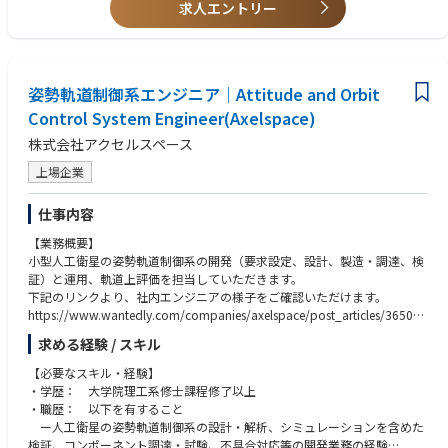
・海外勤務または外資系・グローバル企業でのプロジェクト経験
求人エントリー
・石油上流オペレーター企業というユニークな事業環境において、DX推進
・ローカル（外国籍）スタッフのマネジメント経験
をゼロから設計・実行できる希少なポジションです。
・変更管理（チェンジマネジメント）の実務経験
・東京本社・アブダビ鉱業所・UAE現地スタッフをまたぐ国際的なプロジ
ェクト推進に携わることができます。
【求める人物像】
・ローカルスタッフを育成・マネージしつつ、業務改革提案から実装ま
姿勢軌道制御系エンジニア｜Attitude and Orbit
・主体的に課題を発見し、「まずやってみる」の精神で業務改革を推進で
で、一気通貫で関与できる裁量の大きな役割です。
きる方
Control System Engineer(Axelspace)
・将来的には経営幹部への直接提言や、グループ全体のDX戦略立案にも関
・社内外の多様な関係者と信頼関係を構築し、全社最適の視点で物事を推
株式会社アクセルスペース
わるキャリアパスが見込まれます。
進できる方
・DXやデジタル技術への高い関心を持ち、自ら学び続けながら業務に活か
上場企業
■キャリアイメージ
せる方
アブダビ鉱業所で全社DX推進をリードしながら専門性とマネジメント力を
・現場と経営双方の視点を踏まえ、実効性のある業務プロセスや仕組みを
仕事内容
磨いていただきます。
構築できる方
その後は、東京本社やグループ会社のDX・IT戦略部門で経験を積み、将来
・多様なバックグラウンドを持つメンバーと協働し、チームの成長に貢献
【業務概要】
的にはDX・デジタル領域の中核人材として経営判断や中長期戦略の策定に
できる方
小型人工衛星の姿勢軌道制御系の開発（要求設定、設計、製造・調達、検
携わることを期待しています。
証）と運用、軌道上評価を担当していただきます。
ご本人の志向や実績に応じて、国内外で幅広いキャリアパスが描ける環境
下記のリンクより、社内エンジニアの様子をご確認いただけます。
です。
https://www.wantedly.com/companies/axelspace/post_articles/365006
■使用ツール
求める経験 / スキル
【職務内容】
・Microsoft 365（Teams, SharePoint, Power BI, Power Automate等）
・衛星システムと協力し、ミッション・システムレベルの指向・軌道に関
【必要なスキル・経験】
・データ分析ツール（Excel、Power BI等）
する要求の具体化、及びこれらに基づく姿勢軌道制御系に対する要求設定
・学歴： 大学院理工系修士課程修了以上
・ERP/HCM等業務システムへの知見（SAP, Oracle, Workday等）（尚可）
・姿勢軌道制御系の設計・解析
・職歴： 以下を有すること
・クラウドサービス（Azure, AWS等）の基礎知識（尚可）
・姿勢軌道制御系フライトソフトウェアの設計・製作・検証
ー人工衛星の姿勢軌道制御系の設計・解析、シミュレーションを含めた
・プロジェクト管理ツール（MS Project, Jira等、いずれか経験があれば
・各プロジェクトの姿勢軌道制御用センサー及びアクチュエーターの選
検証、コンポーネント調達・試験、不具合対応等の開発業務の経験