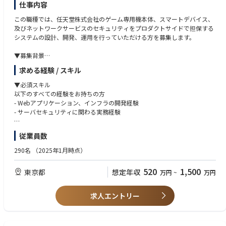
仕事内容
この職種では、任天堂株式会社のゲーム専用機本体、スマートデバイス、
及びネットワークサービスのセキュリティをプロダクトサイドで担保する
システムの設計、開発、運用を行っていただける方を募集します。
▼募集背景
任天堂株式会社はゲーム専用機やスマートデバイス上でプレイできるゲー
求める経験 / スキル
ムやサービスを通じ、お客様に娯楽を提供する事がミッションの一つで
す。ニンテンドーシステムズでは、これらのサービスのうち、ネットワー
▼必須スキル
クサービスの開発、運用を担当しています。
以下のすべての経験をお持ちの方
ネットワークサービスは、お客様に安心して楽しんで頂くために、高い安
- Webアプリケーション、インフラの開発経験
全性が求められます。また、多くの娯楽を提供するために高い開発効率も
- サーバセキュリティに関わる実務経験
求められます。
この2つを両立するためにプロダクトサイドからのセキュリティの取り組
歓迎スキル
従業員数
みによるセキュリティのシフトレフト化が重要だと考えています。
以下の経験をお持ちの方を歓迎いたします。
この職種ではプロダクトの開発に参加し、任天堂株式会社のセキュリティ
- セキュリティレビューの実務経験
290名
（2025年1月時点）
チームと協力しながら、プロダクト内部から継続的なセキュリティの取り
- プロダクトセキュリティに関するツール開発や活用
組みを担当していただきます。
- 脆弱性診断ツールの使用経験
520
1,500
東京都
想定年収
万円
~
万円
- セキュリティガードレールの設計、構築経験
プロダクト開発を主軸に行っていてセキュリティに興味のある方、セキュ
- プラットフォームエンジニアリングの経験
リティを専門に担当していてプロダクト開発に興味のある方のいずれも歓
求人エントリー
迎します。
求める人物像
- ゲームやゲームプラットフォームに関連した幅の広いプロダクトのサー
▼具体的な業務内容
バセキュリティ業務に主体的・積極的に取り組んで頂ける方