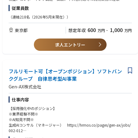
可）
定・調達・試験
ー代替として、人工衛星のフライトソフトウェア開発の経験も歓迎する
従業員数
・姿勢軌道制御系サブシステム試験（含む、シミュレーション）の実施、
・言語（以下のいずれかに該当すること）
■働き方
およびシステム試験の支援（いずれもデータ評価を含む）
ーネイティブまたはビジネスレベルの日本語能力と高校卒業程度の英語
（連結218名（2026年5月末現在））
・主要勤務地：アブダビ（UAE）
・軌道上での姿勢軌道制御系の初期運用の実施、およびその後の校正運
力
・残業時間：月20時間程度（時期や状況によって変動あり）
用・定常運用の支援（いずれもデータ評価及びキャリブレーションを含
ーネイティブまたはビジネスレベルの英語力と基本的な日本語能力
・現場（海上プラットフォーム等）への視察・現場確認のための訪問が発
600
1,000
東京都
想定年収
万円
~
万円
む）
生します。
・姿勢軌道制御系開発のためのシミュレータ（宇宙環境、姿勢・軌道ダイ
【歓迎スキル・経験】
ナミクス、センサー・アクチュエーター等を模擬）や試験装置の改善
・人工衛星のシステム設計の経験
求人エントリー
■その他
・上記全ての活動に必要な文書化
・Matlab/Simulinkを用いた制御系設計解析のスキル
・家族帯同での赴任も相談可。住居・教育等の生活サポートあり。
・その他必要に応じた業務
・Pythonを用いた解析・データ評価のスキル
・C++によるプログラミングのスキル
【会社紹介】
・オシロスコープ、安定化電源、マルチメータ等の実験機器の使用経験と
Axelspaceは、「Space within Your Reach 〜宇宙を普通の場所に〜」とい
フルリモート可【オープンポジション】ソフトバン
スキル
うビジョンの元、2008年の設立以来磨き上げてきた独自の小型衛星技術に
クグループ 自律思考型AI事業
よって、多くの人が当たり前のように宇宙を利用する社会の実現を目指し
Gen-AX株式会社
ています。
2019年より開始したAxelGlobe事業では、多数の衛星を打ち上げて地球を
高頻度でモニタリングしていく新しいインフラを提供しており、2019年に
仕事内容
打ち上げた衛星1機に加えて、2021年には日本初の量産衛星4機の打ち上
【採用強化中のポジション】
げに成功し、現在は5機の地球観測衛星コンステレーションを運用し、2〜
※業界経験不問※
3日に1度の頻度で一度に55km〜幅の画像を撮影し、データやソリューシ
※AI知見不問※
ョンを提供しています。
生成AIコンサル（マネージャー） https://hrmos.co/pages/gen-ax/jobs/
また、祖業である専用衛星事業をより使いやすく発展させ、2022年に発表
002-012
した「AxelLiner」では、お客様の宇宙・衛星ビジネスの早期実現のための
生成AIコンサル（スタッフ） https://hrmos.co/pages/gen-ax/jobs/002-
衛星開発・運用等をワンストップで提供しており、2024年には実証機初号