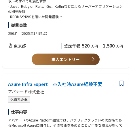
グを一貫設計し、運用改善まで担う力が重要。
以下のすべてを満たす方
▼eコマースの具体的な業務内容
・KPI化と自動化の加速：MTTD/MTTR等を可視化し、SOARや生成AIで標
- Java、Ruby on Rails、Go、Kotlinなどによるサーバーアプリケーション
- eコマースに関連したサーバーアプリケーションの設計や開発・運用
準化・省力化。セキュリティは工学化へ。
の開発経験
- eコマースに関連したサーバーアプリケーションの開発運用を効率化する
・サプライチェーン/グローバル対応：委託先を含む統制と多国籍規制対
- RDBMSやKVSを用いた開発経験
ための共通基盤の設計や構築
応が前提となり、企業間連携と標準化が進展。
※ゲームに関連する開発経験の有無は問いません。
従業員数
- 長期的に保守ならびに機能拡張が可能なアーキテクチャの設計
- eコマースに関連するステークホルダーとの要件や仕様の調整
歓迎スキル
290名
（2025年1月時点）
以下の経験がある方を歓迎いたします
▼サーバーアプリケーションエンジニア（Nintendo Switch 2 本体機能）
- AWS、GCP等のクラウド技術を用いた開発経験
520
1,500
東京都
想定年収
万円
~
万円
https://herp.careers/v1/nscareer/xkbgRkvJLo-B
- 大規模なサーバーアプリケーションの開発・運用経験
- Docker、Kubernetes、Istio等のコンテナ技術を用いたサーバーアプリケ
▼サーバーアプリケーションエンジニア（スマートデバイス向けアプリ）
ーションの開発経験
求人エントリー
https://herp.careers/v1/nscareer/D-zHAm9Y6PWn
- JavaScript、TypeScript等を用いたWebフロントエンドの開発経験
- gRPCやWebRTCを利用したサーバーアプリケーションの開発経験
▼サーバーアプリケーションエンジニア（スマートデバイス向け共通基
盤）
求める人物像
https://herp.careers/v1/nscareer/bLrdi1BmifIK
Azure Infra Expert ※入社時Azure経験不要
・発生した事象に対して本質の課題に向き合える方
・課題や課題に向けた対応を正しく伝えるための言語化能力のある方
アバナード株式会社
▼サーバーアプリケーションエンジニア（決済関連システム）
・開発時に苦労してでも、長い目で見た時に運用しやすくするにはどうし
https://herp.careers/v1/nscareer/6fWhZUEJvoag
たらいいかを考え抜く力のある方
外資系企業
・最後までやり切る粘り強さのある方
▼サーバーアプリケーションエンジニア（ゲームサーバーフレームワー
仕事内容
ク）
https://herp.careers/v1/nscareer/48xbRm41O46d
アバナードのAzure Platform組織では、パブリッククラウドの代表格であ
るMicrosoft Azureに関与し、その技術を極めることが可能な環境が整って