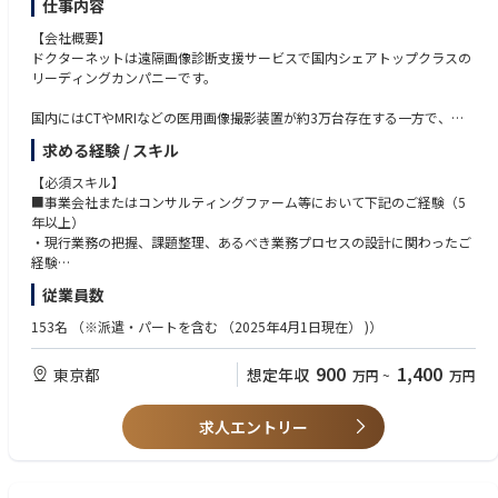
仕事内容
・各部門における管理策の運用支援
■組織の壁を越えて関係者を巻き込める方
・内部監査、内部点検・レビューの企画および是正対応の推進
【会社概要】
IT統制・情報セキュリティは、担当部門だけでは実現できません。
・マネジメントレビューに必要な情報の整理・報告
ドクターネットは遠隔画像診断支援サービスで国内シェアトップクラスの
開発、インフラ、事業、管理などの各部門に対して、活動の目的と必要性
・教育・啓発施策の企画・実施
リーディングカンパニーです。
を説明し、一方的に依頼するのではなく、共通の課題として協働できる方
・認証や審査への対応が必要な場合の社内取りまとめおよび、審査対応
を歓迎します。
国内にはCTやMRIなどの医用画像撮影装置が約3万台存在する一方で、医
■CSIRTに関する体制の強化・運営
用画像を診断できる医師（放射線診断専門医）は約6,000名しかおらず、
■仕組みをつくるだけでなく、運用を根付かせられる方
求める経験 / スキル
・インシデント対応に必要な機能、参加部門、役割の整理
適切な診断が迅速に届く症例は全体の3割程度にとどまっています。ま
規程、組織図、会議体、手順を作成するだけではなく、それらが実際の業
・インシデントの受付、初動、影響評価、報告、復旧、事後レビューのプ
た、地域によっては専門医がいないなどの医療格差があるのが実情で、今
務で使われているかを確認し、課題を把握しながら改善を続けられる方を
【必須スキル】
ロセス整備
や遠隔画像診断は医療インフラとなっております。
求めています。
■事業会社またはコンサルティングファーム等において下記のご経験（5
・重大度区分、判断基準、エスカレーション基準の整備
年以上）
・システム・開発・事業・管理各部門との連携体制構築
当社は1日あたり12,000症例（370万症例/年）の依頼に対応する日本最大
■リスク管理と事業スピードのバランスを考慮できる方
・現行業務の把握、課題整理、あるべき業務プロセスの設計に関わったご
・インシデント対応手順、連絡先、記録様式等の整備
の画像診断拠点となっており、このシステムを正常に稼働させ続けること
リスクをゼロにすることだけを目指すのではなく、事業の目的、影響度、
経験
・訓練・演習の企画、実施、振り返り
が多くの患者様に適切な医療をスピーディーにお届けすることに直結して
実現可能性を踏まえて、管理水準や優先順位を判断できる方を歓迎しま
・複数部門または複数のステークホルダーが関わるプロジェクトを、主体
従業員数
・発生事象や訓練結果に基づくプロセスの改善
います。
す。
的に推進したご経験
・経営層および関係部門への報告
・業務要件をシステム企画や改善施策に落とし込むためのIT知識に関する
153名
（※派遣・パートを含む （2025年4⽉1⽇現在） )）
「世界の医療を支える目になる」を企業理念に、医療をテクノロジーによ
■技術と組織の両面から課題を捉えられる方
本質的な知見
■SOCに関する体制整備・運営
り支えるため、AIなど最先端テクノロジーへの投資も積極的に行い、医療
セキュリティ製品や技術ありきで問題を解決しようとせず、業務プロセ
・四年制大学卒業以上
900
1,400
東京都
想定年収
・セキュリティ監視の対象、目的、優先順位の整理
万円
~
万円
業界に貢献し続けています。
ス、組織、役割、教育、コミュニケーションを含めて総合的に対応できる
・社内関係者と外部サービス提供者の役割分担の設計
方を求めています。
【歓迎スキル】
・アラートの受付、分析、判断、対応依頼、エスカレーションのプロセス
【業務内容】
・全社または複数部門を対象とした業務改革・DXプロジェクトのリード経
求人エントリー
整備
IT企画・業務改革のプロジェクトリーダーとして、業務部門、経営層、シ
験
・監視結果や対応状況の可視化
ステム部門、外部ベンダーなどと連携し、以下の業務を担当いただきま
・基幹システム、業務システム、SaaS等の導入・刷新経験
・定例レポート、レビュー会議、改善活動の設計
す。
・業務改革・改善後や、システム導入後の業務定着、教育、運用設計、効
・インシデント対応組織との連携方法の整備
※将来的にはIT統制や情報セキュリティに関する企画・改善にも担当領域