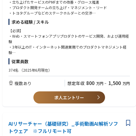
・立ち上げたサービスのPMFまでの改善・グロース推進
・プロダクト開発チームの立ち上げ・マネジメント・リード
・トヨタグループなどのステークホルダーとの交渉
求める経験 / スキル
【ポジションの魅力】
・次々とリリースされるKINTOブランドのビジネスを支えるグループを横
【必須】
断して利用されるWebプロダクトの開発に関わることができます。
・Web・スマートフォンアプリプロダクトのサービス開発、および運用経
・ビジネスニーズを捉え、自らプロダクトの未来を見据え、企画・設計・
験
開発ができます。
・3年以上のIT・インターネット関連業務でのプロダクトマネジメント経
・KINTOブランドのビジネス以外にもトヨタグループのWebプロダクトの
験
開発に関わることができます。
・5年以上のプロダクト開発組織での業務経験（職種はプロダクトマネー
従業員数
・短期的なビジネスの状況にとらわれず、プロダクトを継続的に開発・改
ジャーでなくとも可）
善していくことができます。
・プロダクトの優先度や要件についてチームをリードし意思決定をした経
374名
（2025年6月現在）
験
【環境】
・プロダクトやチームの課題を発見し、担当領域を超えてエンジニアやデ
800
1,500
複数あり
想定年収
万円
~
万円
PC：WindowsとMacより自由に選択可
ザイナーと協業しながら課題解決を推進した経験
ドキュメンテーション：Confluence、JIRA、Office
・ビジネスチームなど、多様な職種のメンバーを巻き込み、円滑に合意形
コミュニケーション：Slack、Zoom、Teams、Outlook
成ができるコミュニケーションスキル
求人エントリー
BIツール：QuickSight、社内データ分析基盤、Google Analytics、Looker
Studioなど
【歓迎】
・プロダクトの新規立ち上げを行った経験（規模は問わず）
【開発チームの環境】
・プロダクトオーナーとしてのバックログ作成、優先度の決定を行った経
※開発チームごとに異なります
AIリサーチャー（基礎研究）_手術動画AI解析ソフ
験
・スクラムなどのアジャイル開発手法でチームメンバーと協業した開発経
トウェア ※フルリモート可
開発言語：Java, TypeScript, Kotlin, Swift, Go, Python, JavaScript
験