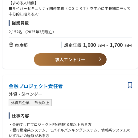
・情報資産台帳・暗号インベントリ作成関連業務
【求める人物像】
・脅威インテリジェンス関連業務
■サイバーセキュリティ関連業務（ＣＳＩＲＴ）を中心に中長期に亘って
・ＴＬＰＴ関連業務
中心的に担える人
・内製レッドチーム関連業務
■サイバーセキュリティに関する興味や用語等の理解がある方
従業員数
・サイバーセキュリティに係る人材育成関連業務
■他部室や関係会社等と良好な関係を築くことができ、コミュニケーショ
・アカウント統合管理関連業務
ンスキルが高い方
2,152名
（2025年3月現在）
・ＤＤｏＳ対策関連業務
・セキュリティ監視関連業務
1,000
1,700
東京都
想定年収
万円
~
万円
・脅威ハンティング関連業務
・インシデント対応体制強化関連業務
・サードパーティにおけるサイバーセキュリティリスク管理強化関連業務
求人エントリー
・構成管理機能（ＣＭＤＢ）構築関連業務
・エンドポイント保護機能（ＥＤＲ）構築関連業務 等
金融プロジェクト責任者
外資・SIベンダー
外資系企業
部長以上
仕事内容
・金融向けITプロジェクトPM経験10年以上ある方
・銀行勘定系システム、モバイルバンキングシステム、情報系システムの
いずれかの経験がある方