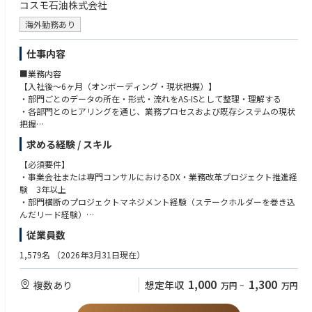
コスモ石油株式会社
海外勤務あり
仕事内容
■業務内容
【入社後～6ヶ月（オンボーディング・現状把握）】
・部門ごとのデータの所在・形式・流れをAS-ISとして整理・理解する
・各部門とのヒアリングを通じ、業務プロセスおよび既存システムの現状
把握
・進行中DXプロジェクトの現状把握、およびDX推進ロードマップの作成
求める経験 / スキル
【入社後6ヶ月～1年（プロジェクト始動）】
【必須要件】
・システム導入・業務改善を全社最適の視点でレビューするガバナンス機
・事業会社または専門コンサルにおけるDX・業務改革プロジェクト推進経
能の確立
験 3年以上
・ローカルDX担当のスキルレベルを把握し、マネジメント体制の構築
・部門横断のプロジェクトマネジメント経験（ステークホルダーを巻き込
んだリード経験）
【1年以降（自走・横展開）】
・データ分析・可視化ツール（Power BI, Excel等）の実務活用経験
従業員数
・DX推進ロードマップを定期的に見直しながら部門横断プロジェクトを継
・ビジネスレベルの英語力
続推進
1,579名
（2026年3月31日現在）
・部門横断のデータフロー統合・自動化の方針と、データガバナンスの仕
【歓迎要件】
組みを設計・導入
・エネルギー・製造・インフラ等の事業会社でのIT/DX推進経験
1,000
1,300
複数あり
想定年収
万円
~
万円
・社内DXリテラシー向上のための啓発・研修活動
・ERP・HCM等大規模業務システム導入プロジェクトの経験（要件定義・
ベンダー選定含む）
【業務の魅力】