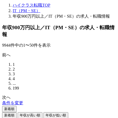
ハイクラス転職TOP
IT（PM・SE）
年収900万円以上／IT（PM・SE）の求人・転職情報
年収900万円以上／IT（PM・SE）の求人・転職情
報
9944
件
中の
1
〜
50
件を表示
前へ
1
2
3
4
...
199
次へ
条件を変更
新着順
新着順
年収が高い順
年収が低い順