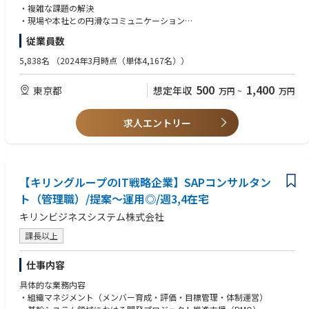
も担っていただきます。現状はその一環として、CSIRT、SOCの体制など
ンする醍醐味についてお話いただきましたので、ぜひご一読ください。
割、重複機能などを整理します。
・複雑な課題の解決
がミッションとして存在します
https://www.jac-recruitment.jp/company/bk.mufg/interview01/
システムの統合、廃止、置き換え、データ連携などを含む全体最適化方針
・業務系
・現場や本社との円滑なコミュニケーション
個別の統制活動を点として運用するのではなく、全社的なITガバナンスの
を策定し、段階的な移行を推進します。
業務要件定義・受入テスト・ユーザー教育・業務移行など
【マインド】
仕組みづくりの経験を得られます。
従業員数
・ミッションクリティカルな業務基盤を支える使命感
■データ活用・経営管理高度化プロジェクト
・ICT系
5,838名
（2024年3月時点（単体4,167名））
■事業スピードとリスク管理を両立する仕組みを作ることが可能
全社共通の業務基盤・基幹システムの整備等を通じて各部門に分散してい
システム要件定義・詳細設計支援・スクラムマスター・総合テスト・プロ
■歓迎
統制を強化することだけが目的ではありません。
る業務データや管理指標を整理し、経営層や部門責任者が適切な意思決定
グラム品質管理・ベンダーマネジメント・エクセルツール解析/作成・プ
【共通】
事業部門やシステム・開発部門の業務実態を理解し、事業やサービスの成
500
1,400
東京都
を行える情報基盤の構築を推進します。必要なデータの定義、業務上の入
想定年収
万円
~
万円
ログラム作成（一部のプロジェクトのみ※）など
・プロジェクトマネジメント
長を妨げることなく、必要なリスクを適切に管理できるルールやプロセス
力・更新プロセスの整備、データ可視化、管理指標の設計、運用定着まで
を設計していただきます。
を関係部門とともに進めます。
■プロジェクト例：
【業務系】
求人エントリー
「禁止する」「承認を増やす」という方法に偏らず、事業部門が実行可能
例１：最適化エンジン開発（販売電力量に合わせた火力発電機の最適運
・電力需給・制度・市場に関する知見
で、継続的に運用できる統制のあり方を追求できます。
転スケジュールを作るシステム）―Gurobiなどの汎用SolverとPythonを
・火力発電に関する知見
用いたプログラム内製を一部実施
・業務分析・業務要件定義
■経営・現場・技術部門をつなぐ役割を担える
例２：電力取引システム開発（広域機関・電力市場（JEPX・ERPX）に
・受入テスト・ユーザー教育・業務移行
IT統制・情報セキュリティは、一つの部門だけで完結する業務ではありま
発電販売計画の提出、入札・約定結果の取得などを行うシステム）
【キリングループのIT戦略企業】SAPコンサルタン
・業務改革（BPR）
せん。
例３：作業停止管理システム開発（発電・燃料設備等の作業計画・容量
ト（管理職）/提案～運用◎/週3,4在宅
経営層、事業部門、システム・開発部門、インフラ部門、管理部門、外部
停止計画を申請および管理するシステム）
【ICT系】
専門家など、立場や専門性の異なる関係者と連携しながら、全社的な方針
キリンビジネスシステム株式会社
例４：需給ビジネスプラットフォーム開発（300個以上のエクセルツー
・電力需給・取引システム開発
を具体的な運用へ落とし込みます。
ル・帳票を東西業務の統合・効率化（BPR）するシステム群）
・システム要件定義・基本設計・詳細設計
課長以上
経営上のリスクと現場の実行可能性の双方を踏まえて、組織横断で合意形
・その他、直属の上長の命ずる業務
・スクラムマスター
成する経験を積むことができます。
・会社の定める業務
・プログラミング（各種言語）
仕事内容
・最適化エンジン（Gurobi、CPLEX、Xpressなど）
【ポジションの魅力】
具体的な業務内容
当社は日本の1/3の電力を供給する日本最大の発電事業者であり（26カ
・組織マネジメント（メンバー育成・評価・目標管理・体制運営）
所の発電所を保有）、その火力発電所の発電販売計画を作り、電力取引業