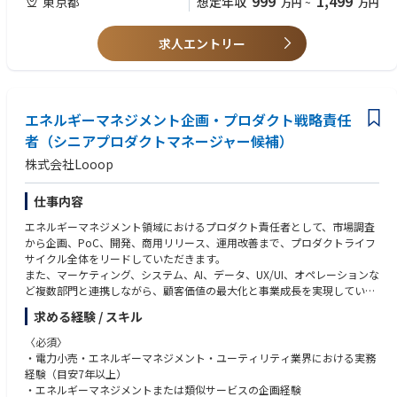
999
1,499
東京都
想定年収
万円
~
万円
・顧客先プロジェクトにおける全体進捗、課題、リスク、品質、スコープ
〈歓迎〉
の管理
・電力、プロパンガス等などエネルギー小売事業に関する知識・経験
・開発チーム、業務部門、営業、CS、外部ベンダー等との合意形成・意思
・SaaS、プラットフォーム、基幹システム等のプロダクトマネジメント経
求人エントリー
決定支援
験
・社内外ステークホルダー向けの報告資料作成、レポーティング、経営層
・生成AI（GPT、Gemini、Claude など）を活用した業務効率化・要件整
へのエスカレーション
理・ドキュメント作成経験
・ビジネスレベルの英語力
■ポジションの魅力
エネルギーマネジメント企画・プロダクト戦略責任
・都市ガス領域のCIS刷新という専門性の高いテーマを、単なる導入PMで
者（シニアプロダクトマネージャー候補）
はなくプロダクトマネジャーとしてリードできます。
株式会社Looop
・Looop Platform の中核プロダクトづくりに早期から関与し、業務改革
とプロダクト成長の双方に大きなインパクトを出せます。
・部門長は大手アパレル企業・大手メーカー等で新規事業やDXをリードし
仕事内容
てきたPdM責任者です。
エネルギーマネジメント領域におけるプロダクト責任者として、市場調査
・事業・組織ともに変革期にあり、裁量を持ってプロダクト方針や業務プ
から企画、PoC、開発、商用リリース、運用改善まで、プロダクトライフ
ロセスの設計に関われます。
サイクル全体をリードしていただきます。
・カジュアルな服装など柔軟な働き方が可能で、フラットに意見を交わせ
また、マーケティング、システム、AI、データ、UX/UI、オペレーションな
るカルチャーです。
ど複数部門と連携しながら、顧客価値の最大化と事業成長を実現していた
・PdM部は日本人メンバーと海外出身メンバーが混在する、風通しの良い
だきます。
組織です。
求める経験 / スキル
主な業務
〈必須〉
■ プロダクト戦略立案
・電力小売・エネルギーマネジメント・ユーティリティ業界における実務
・エネルギーマネジメント領域の中長期プロダクト戦略策定・市場調査・
経験（目安7年以上）
競合分析・業界動向調査
・エネルギーマネジメントまたは類似サービスの企画経験