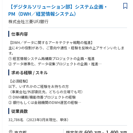
果検証に関わったご経験
・監視ルールや運用プロセスの継続的な見直し
を広げていただく可能性があります。IT企画のみに業務範囲を限定せず、I
【デジタルソリューション部】システム企画・
・業務プロセスの最適化（標準化、省力化、自動化、デジタル化等）を推
・必要に応じた外部ベンダー・専門事業者の評価および管理
Tガバナンスを含む隣接領域にも関心を持って取り組める方を想定してい
進したご経験
PM（DWH／経営情報システム）
ます。
・医療情報システムや、安定性・品質が重視される業務システムに関わっ
■IT全般統制・リスク管理の推進
株式会社三菱UFJ銀行
たご経験
・新規システムに対する統制活動の検討・整備（ISO27017に準拠した統
■業務課題の把握・分析
制活動整備）
・各部門へのヒアリング、既存資料・データ分析等を通した、現行業務プ
【求める人物像】
仕事内容
・統制上の課題に対する改善計画の策定・推進
ロセス、利用システム、部門間連携情報の可視化
■現場に入り込み、本質的な課題を捉えられる方
・統制活動を通じて開発・インフラ部門と協働しセキュリティ対応などの
【DWH／データに関するアーキテクチャ戦略の推進】
・属人化、重複作業、手作業、情報分断などの課題整理
現場から寄せられた要望をそのままシステム化するのではなく、実際の業
改善活動推進
主に4つの役割があり、ご意向や適性・経験を反映の上アサインいたしま
・経営レベルから現場レベルまでの課題認識の把握と、その本質、根本原
務や背景を理解し、「なぜその課題が発生しているのか」「本来どのよう
・規程・ルールと実際の業務プロセスとの整合性確認
す。
因の見極め
な状態を目指すべきか」を考えられる方を求めています。
・統制活動の実施状況や改善状況のモニタリング
① 経営情報システム再構築プロジェクトの企画・推進
・経営層・関係部門へのリスクおよび進捗の報告
② データ標準化、データ収集プロジェクトの企画・推進
■業務改革・IT活用構想の策定
■戦略と実行の両方に責任を持てる方
③ 社内向けサービスの提供（データ照会・提供）
・あるべき業務プロセス、役割分担、運用体制の設計
理想像や改革案を提示するだけではなく、経営層から現場まで立場の違う
求める経験 / スキル
■組織定着・継続的改善
- ユーザーからのデータ利活用ニーズに対するコンサルティングなど
・ITを活用した業務改革・改善施策の企画
各関係者との調整、実行計画への落とし込み、導入、定着、効果検証まで
・各種統制体制の活動状況、課題、成果のモニタリング
④ 経営情報システムの保守・運用
・複数の改革案、システム化案の比較・評価
【必須経験】
粘り強く推進できる方を歓迎します。
・必要に応じた活動指標、リスク指標、改善指標等の設計
・投資対効果、実現可能性、優先順位を踏まえた実行計画の策定
以下、いずれかのご経験をお持ちの方
・定例会議および課題管理の運営
【成長機会】
・経営層、部門責任者への企画提案および合意形成
（事業会社/外部委託先、どちらの立場でも可）
■変化や不確実性を前向きに捉えられる方
・各部門の実務負担や運用状況を踏まえたプロセス改善
世界有数のグローバル金融グループで、大規模プロジェクトや、グローバ
・導入・定着・継続改善
① DWH構築/機能改善プロジェクトの経験
すべての前提や要件が決まった環境ではなく、課題や解決策を関係者とと
・組織変更、新システム導入、新サービス開始等に伴う統制の見直し
ル・グループベースのデータ収集／提供を通じて、データドリブン経営推
② 銀行もしくは金融機関のDWH運営の経験
もに整理していく環境にやりがいを感じられる方を求めています。
・社内への情報発信、研修、啓発活動
進に挑む。
■新しい業務プロセスやシステムの導入支援
- 業務運営、業務要件定義など
従業員数
・関係部門のメンバーが自律的に活動できるための支援
・利用部門との運用ルール、役割分担、業務手順の整備
■既存の方法にとらわれず、より良い仕組みを提案できる方
【キャリアパス】
・利用者向け説明、教育、マニュアル整備の企画
※経験年数は2~3年以上が目安ですが、未達の場合でも積極的なご応募を
現在の業務やシステムを前提とせず、目的に照らしてより良い方法を考
32,786名
（2023年3月末現在、単体）
■将来的に期待する業務
データ人材のプロフェッショナルキャリアを歩むケース、ビジネス部門で
・導入後のPDCAサイクル実行
お待ちしております
え、自ら提案し、周囲を巻き込みながら実現できる方を歓迎します。
・全社のIT統制・情報セキュリティ方針および中期計画の策定
の経験を積みシステム企画・デジタル施策等を推進するキャリアを歩むケ
600
1,400
東京都
想定年収
・ITリスクの優先順位付けと対応計画の統括
万円
~
万円