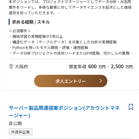
本ポジションでは、プロジェクトマネージャーとしてデータ分析・AI活用
団です。
案件をリードし、多様な顧客に対してデータサイエンスを起点とした価値
単なるSaaS提供ベンダーとしてではなく各領域において、実装で価値を出
提供を担っていただきます。
し切るプロフェッショナルが、AI時代に適合したBPR戦略やロードマップ
ジュニア〜ミドルクラスのデータサイエンティストとチームを組みなが
の策定、データモデルの設計までを一気通貫で支援します。
求める経験 / スキル
ら、分析戦略の設計・提案から、モデル構築、実装、運用設計（MLOps）
さらにソフトバンクのグループの事業フィールドと技術アセットも活用
までを一貫して主導。さらに、実務を通じて得た知見や技術資産を基に、
＜必須要件＞
し、理論ではなく「現場で価値を生み出すAI」を広く社会へ展開すること
同社独自の技術パッケージや自社プロダクトの創出にも関わっていただき
・機械学習の実務経験が5年以上
で、すべてのカスタマーサービスのあり方を”革新”します。
ます。
・構造化データ（テーブルデータ）を対象とした分析の実務経験
幅広い業種・領域に触れながら、分析×ビジネスを結ぶ上流工程から現場
・Pythonを用いたモデル開発・評価・運用経験
■Gen-AX株式会社 カンパニーデック
実装までを横断的に担えるポジションです。
・データ分析プロジェクトの技術リードまたはPM経験、何かしらの業務
https://speakerdeck.com/genax/gen-ax-gen-axzhu-shi-hui-she-kanpanid
を推進したご経験。
etuku
【プロジェクト体制】
・日本語による高度な業務遂行能力（日本語能力試験N1相当）
600
2,500
■自律思考型AIで業務改革を支援する「Gen-AX」とは。砂金CEOインタビ
大阪府
想定年収
万円
~
万円
2名～6名程度でチーミング
ュー
＜歓迎要件＞
https://www.softbank.jp/sbnews/entry/20250122_01
【具体的な業務内容】
求人エントリー
・PythonやRを用いた一連のデータサイエンス業務の高度な実践経験
・データ分析・AIプロジェクトにおける技術リードおよびプロジェクトマ
・Snowflake、Databricks、BigQueryなどのモダンなデータ基盤の利用経
ネジメント
験
・テーブルデータを中心とした機械学習モデルの設計・構築・評価の全体
・MLOpsの設計・構築・運用経験（MLflow, CI/CD, モデル監視など）
【ビジネス】
統括
・社内メンバーへの技術的指導・レビュー・育成の経験
■自律思考型 AIエージェントを目指した戦略立案から コンサルティングま
サーバー製品関連提案ポジション(アカウントマネ
・Pythonを用いたデータ処理、特徴量エンジニアリング、評価設計の高度
・応用数学・情報科学・計量経済学などの修士課程修了
でワンストップで提供
化・標準化
ージャー)
・技術文書の読解・基本的なビジネス英語でのコミュニケーション力
Gen-AX株式会社では、自社データを活用して賢く育てていく、照会応答を
・本番運用を見据えたMLOps設計、モデルの継続的改善と運用支援
支援するプロダクトである『X-Boost（クロスブースト）』の提供に加
非公開
・AIコンサルタントや顧客と連携した、分析方針の策定・技術提案・要件
＜求める人物像＞
え、自律思考型AIの音声応対ソリューション『X-Ghost（クロスゴース
定義
・分析やモデル開発を通じて、事業や現場に直接的なインパクトを生み出
外資系企業
ト）』の正式提供を開始しました。（2025年11月）
・ジュニア・ミドル層のデータサイエンティストへの技術的支援・コード
したい方