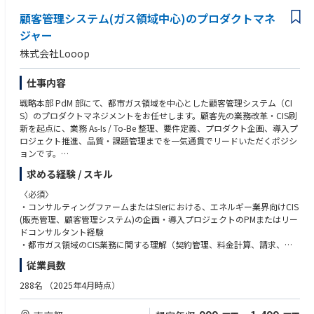
- プロダクト毎のセキュリティに関する開発運用方針決定
- 開発・運用ワークフローに興味が持てる方
- セキュリティ検証のプロダクトサイドでのセルフサービス化
顧客管理システム(ガス領域中心)のプロダクトマネ
- サービス精神が旺盛で、さまざまなことに興味を持ってチャレンジでき
- プロダクト横断のセキュリティ管理ツールの開発・運用、プロダクトへ
る方
ジャー
の導入支援
- フットワークが軽く、関係者と協業しながら業務を遂行できる方
株式会社Looop
- エンジニアに対するセキュリティバイデザイン、セキュアコーディング
に関する教育
仕事内容
業務内容の変更の範囲：会社の定める業務
戦略本部 PdM 部にて、都市ガス領域を中心とした顧客管理システム（CI
S）のプロダクトマネジメントをお任せします。顧客先の業務改革・CIS刷
新を起点に、業務 As-Is / To-Be 整理、要件定義、プロダクト企画、導入プ
ロジェクト推進、品質・課題管理までを一気通貫でリードいただくポジシ
ョンです。
本CISは単独の受託開発システムではなく、当社の重要戦略である「Looo
求める経験 / スキル
p Platform」の中核プロダクトとして発展させる想定です。都市ガス小
売・料金計算・契約管理・請求・顧客対応などの業務知見を活かし、事業
〈必須〉
部門、開発組織、外部パートナー、顧客をつなぐプロダクト責任者として
・コンサルティングファームまたはSIerにおける、エネルギー業界向けCIS
推進いただきます。
(販売管理、顧客管理システム)の企画・導入プロジェクトのPMまたはリー
＜主な担当業務＞
ドコンサルタント経験
・都市ガス領域におけるCIS業務（契約、顧客、検針・使用量、料金計
・都市ガス領域のCIS業務に関する理解（契約管理、料金計算、請求、収
算、請求、収納、顧客対応等）の業務整理・課題抽出
納、顧客対応等）
従業員数
・顧客先業務の As-Is / To-Be 分析、業務要件・システム要件の定義、プロ
・顧客・業務部門・開発組織・外部ベンダーを巻き込み、要件定義から導
ダクトロードマップへの反映
入推進まで合意形成した経験
288名
（2025年4月時点）
・Looop Platform の中核機能としてのCISプロダクト企画、優先順位付
・ビジネスレベルの日本語力
け、バックログ管理