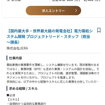
ース等があります。
■将来的に期待する業務
【歓迎経験】
・ISMS、CSIRT、SOC等の活動を横断したマネジメント
・全社的なIT戦略・ITロードマップの策定
・100人月以上のプロジェクトで、複数のステークホルダーと折衝した経
・経営層への定期的なリスク報告と改善提案
【デジタル戦略統括部について】
・複数の業務改革・IT投資案件プロジェクトの優先順位付け
験
求人エントリー
・IT統制・情報セキュリティ関連予算の策定・管理
MUFGではデータに基づいた迅速な意思決定による更なる成長に向け、全
・プロジェクト推進プロセスや標準ルールの整備
- システム制約や自身の考えを言語化し、ユーザーと議論ができるコミ
・外部専門家、サービス提供者、ベンダーの管理
社的な業務のデジタル化を推進し、あらゆる活動がデータ化されている状
・IT企画メンバーの育成・マネジメント
ュニケーション力など
・IT統制・情報セキュリティ人材の育成
態をめざしています。その実現のため、デジタル戦略統括部では、全社的
・経営課題に基づく新たな改革テーマの提案
・グローバル案件の経験
・チームおよび組織のマネジメント
なデジタル基盤の整備と、コンサルティングやAIソリューション提供など
- 国内から海外と協働した経験も含む
の知見・経験を活用し、ビジネス部門および本部各部のDX推進を支援・牽
【担当プロジェクト例】
【国内最大手・世界最大級の発電会社】電力需給シ
・銀行業務経験、又は、金融機関のプロジェクトに参画した経験
【本ポジションの魅力】
引しています。
ご経験や適性、入社時点での社内優先順位を踏まえ、担当プロジェクトを
ステム開発 プロジェクトリード・スタッフ（担当
■医療を支えるサービスの信頼性と継続性に直接貢献できる
決定します。複数のプロジェクトを並行して担当いただく可能性がありま
～課長）
当社は、医療に関わる情報やシステムを取り扱い、医療現場を支えるサー
【職場環境】
す。
ビスを提供しています。
当部はキャリア採用の社員が多数活躍しています。在宅勤務や時差勤務な
株式会社JERA
情報セキュリティやIT統制は、規程への適合や監査対応だけを目的とする
ども利用可能です。
■部門横断の業務プロセス改革
ものではありません。システムとサービスを安定して提供し、医療機関や
複数部門にまたがる業務について、現行プロセスや役割分担を可視化し、
仕事内容
医師をはじめとするステークホルダーからの信頼を維持するための重要な
【参照記事】
重複作業、属人化、情報連携上の課題を特定します。関係部門との合意形
事業基盤です。
当部門に所属するキャリア入行社員のインタビュー記事になります。
成を行いながら、あるべき業務フロー、管理指標、運用体制を設計し、必
需給業務の業務要件を理解し、システム構築を行います。現状業務のまま
本ポジションでは、IT統制・情報セキュリティの仕組みを通じて、医療サ
・データ戦略の全体感について
要に応じてシステムの導入・改修まで推進します。
ではなく、業務改善（BPR）も含めた業務・システムの設計を目指し、そ
ービスの信頼性、安定性、事業継続性の向上に貢献できます。
https://www.mysite.bk.mufg.jp/career/crosstalk/03/
れらを実現するために、プロジェクトの計画、進捗管理、課題解決等のマ
・データマネジメント領域について
■全社共通の業務基盤・基幹システムの整備
ネジメントを行いながら、プロジェクトを推進します。
■IT統制から情報セキュリティ対応までを一貫して経験できる
https://www.mufg.jp/profile/strategy/dx/articles/0131/
部門ごとに個別最適化された業務やシステムを整理し、全社共通で利用す
具体的には、以下の中から経験やスキルに応じた業務を分担していただく
特定の認証制度や監査対応だけに限定されず、IT統制、情報セキュリティ
る業務基盤や基幹システムの適用範囲の拡大、既存システムからの移行等
予定です。
求める経験 / スキル
マネジメント、インシデント対応、セキュリティ監視、リスク評価、教
【弊社独占インタビュー】
を推進します。
育・啓発など、相互に関連する領域を横断して体制を整備します。また統
執行役員 CDO 兼 デジタル戦略統括部長の江見 盛人氏へ独占インタビュー
■PMやPMO
■必須
制活動による監視・評価後、指摘して終わりではなく、必要ならば新たな
を実施いたしました。
■既存システム・SaaSの整理と業務基盤の再構築
システム化企画・システム化計画・プロジェクト立ち上げ・プロジェクト
【スキル】
統制活動の設計や情報セキュリティ対応の推進のリードなどのアクション
全社として目指すデータドリブン経営の姿やデジタル戦略統括部にジョイ
既存の情報システムやSaaSについて、利用目的、利用状況、業務上の役
マネジメント
・自律的かつ主体的な業務遂行