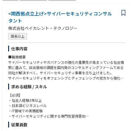
<関西拠点立上げ>サイバーセキュリティコンサル
タント
株式会社ベイカレント・テクノロジー
課長以上
仕事内容
■職務概要
サイバーセキュリティやガバナンスの強化の重要性が高まっている社会情
勢に鑑みて、該当領域の課題を国内発のコンサルティングファームである
同社が解決すべく、サイバーセキュリティ事業を立ち上げました。
サイバーセキュリティをオフェンシブとディフェンシブの双方から強化
し、あらゆる業界のリーディングカンパニーの成長に最も貢献するという
求める経験 / スキル
ミッションの実現を担っていただきます。
【必須】
■職務内容
・社会人経験3年以上
クライアントが直面する、サイバーセキュリティに関するリスクの把握か
・日本語ビジネスレベル
ら戦略構築、実行支援までのご支援を一気通貫で行っていただきます。
・IT領域での実務経験
・サイバーセキュリティに関する専門性習得意向
■プロジェクト事例
従業員数
リスク把握・評価：セキュリティ・リスクアセスメント、セキュリティリ
【歓迎】
スクの可視化、脆弱性診断・ペネトレーションテスト・TLTP実施 等