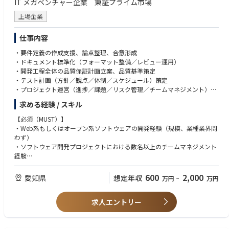
IT メガベンチャー企業 東証プライム市場
上場企業
■Value
＜魅力ポイント＞
Authentic：本質の追求をあきらめない
◤プロジェクトの魅力◢
Proactive：全員が前のめりに共創する
仕事内容
・ビジネスインパクトの大きい分析案件に携われる
Asobi：余白に目を向けて遊び心を持ち続ける
・プロフィットセンターとしてのデータ分析部門で、事業価値に直結する
・要件定義の作成支援、論点整理、合意形成
成果を出せる
・ドキュメント標準化（フォーマット整備／レビュー運用）
“Mission・Value”に込められた想い：砂金CEOインタビュー
・強いコネクションと高難度な課題解決に取り組める
・開発工程全体の品質保証計画立案、品質基準策定
https://note.com/gen_ax/n/n02385df11d33
・テスト計画（方針／観点／体制／スケジュール）策定
◤組織とカルチャー◢
・プロジェクト運営（進捗／課題／リスク管理／チームマネジメント）
・CTO自らが事業部長を兼任し、役職を超えたフラットなコミュニケーシ
・品質／ユーザビリティ向上の改善提案、施策推進
求める経験 / スキル
ョンが特徴
・AI活用戦略の企画、導入推進、運用設計
・全社定例・部門横断の情報共有や交流会によりオープンな連携環境
【必須（MUST）】
・社内イベント（スポーツ大会・屋形船・シアター会など）で活発なチー
・Web系もしくはオープン系ソフトウェアの開発経験（規模、業種業界問
ム文化
わず）
・外国籍の方も多く働く環境のため、英語を使用する社内会議の実施。
・ソフトウェア開発プロジェクトにおける数名以上のチームマネジメント
経験
◤成長環境◢
・東京大学との共同研究・輪読会、社内技術勉強会を定期開催
【歓迎（WANT）】
600
2,000
愛知県
想定年収
万円
~
万円
・書籍・資格・セミナー・カンファレンス参加など、自由度の高い研鑽費
・プロジェクトマネジメント経験
用補助制度
・お客様との折衝経験、交渉経験
・固定学習プラットフォームに縛られず、目的に応じた柔軟な学びが可能
求人エントリー
・SI系のソフトウェア開発プロジェクトに携わった経験（言語問わず）
・全社員にChatGPTアカウントを付与し、生成AI活用を推進
・最新技術への取り組みと、自社プロダクト開発にも関与可能