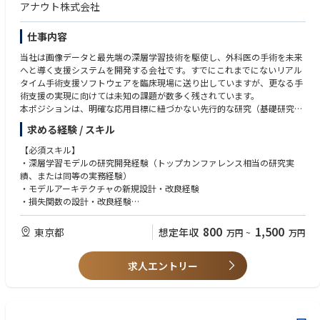
アナウト株式会社
フレームワーク：Spring Boot, React, Next.js, FastAPI, Vue.jsなど
・エンジニアチームのマネジメント経験
ミドルウェア：MySQL, Redis, Prometheus など
プラットフォーム：AWS（RDS、ECS・ECR、Lambda、Step Functions
【求める人物像】
仕事内容
など）
・自身の得意領域以外の技術も積極的に学んでいける方
当社は画像データと最先端の深層学習技術を駆使し、外科医の手術を未来
開発環境：Docker, Github, Terraform, Github Actions, PagerDuty, JIRA
・新しいことに対して、大胆にチャレンジできる方
へと導く支援システムを開発する会社です。すでにこれまでにないリアル
生成AIツール：ChatGPT、Gemini、Claude、GitHub Copilot、Microsoft
・プロダクトを通じて、新しい価値や喜びを創造できる方
タイム手術支援ソフトウェアを臨床現場に送り出していますが、更なる手
365 Copilot、Devin ほか最新AIツール
術支援の実現に向けては未知の課題が数多く残されています。
本ポジションは、明確な応用目標に紐づかない先行的な研究（基礎研究）
を担い、画像認識・動画理解・VLM・LLMなどの最先端技術動向を調査
求める経験 / スキル
し、自社プロダクトの次世代技術シーズを創出していただくAIリサーチャ
ーです。研究成果は応用研究・開発研究チームおよびソフトウェアエンジ
【必須スキル】
ニアチームへ橋渡しし、製品開発につなげていきます。
・深層学習モデルの研究開発経験（トップカンファレンス相当の研究実
績、または同等の実務経験）
【業務内容】
・モデルアーキテクチャの新規設計・改良経験
・画像認識、動画理解、VLM、LLMなどの最新技術動向調査、将来プロダ
・損失関数の設計・改良経験
クトへの適用可能性の評価・検証
・Pythonを用いたAI実装経験（OpenCV、NumPy、scikit-learn等）
・外科内視鏡画像・動画データを活用した新規モデルアーキテクチャ・ア
・機械学習・深層学習に関する高度な理論理解、関連論文の読解力
800
1,500
東京都
想定年収
万円
~
万円
ルゴリズムの基礎研究
・仮説立案から実験設計、評価指標設計、エラー分析までを通じた独自技
【歓迎スキル】
術シーズの創出
求人エントリー
・医療画像、内視鏡画像、外科領域の動画解析に関する研究経験
・研究成果の学会発表、論文化、特許化の推進
・VLM、LLM、マルチモーダルモデルの開発経験
・応用研究・開発研究チーム、ソフトウェアエンジニアチームへの技術移
・モデルの縮約・最適化、CUDA、GPGPU、分散学習、推論高速化の経験
管・連携
・コンピュータサイエンス・機械学習分野における修士号・博士号、また
はそれに準ずる研究実績