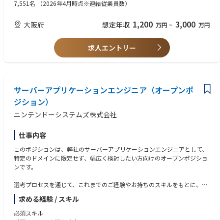
・EH/CISSP/OSCP/OSWE/CRTO/GPEN/CCSP/
7,551名
（2026年4月時点※連結従業員数）
セキュリティ戦略立案： セキュリティ高度化施策の企画、戦略実現ロード
・AWS Security/CCNP Security 等サイバーセキュリティに関する資格保有
マップの策定 等
・CISA/CISM/CRISC 等情報セキュリティやITリスクマネジメントに関する
1,200
3,000
大阪府
想定年収
万円
~
万円
セキュリティ強化・運用・改善支援：セキュリティガバナンス強化、レッ
資格保有
ドチーム演習の実行、IR/CSIRT/SOC運用、ネットワーク・クラウド・O
・サイバーセキュリティ戦略・ポリシー策定やガバナンス体制整備の支援
S・ミドルウェアセキュリティ設計支援 等
経験
求人エントリー
・セキュリティ製品の導入・運用経験、CSIRT/SOC業務の経験
■サイバーセキュリティ業界：現状の課題と今後の展望
【現状の課題】
・攻撃の高度化・産業化：ランサムウェアやサプライチェーン攻撃、生成
AIの悪用により攻撃は低コスト・高頻度化。単体製品では限界があり、侵
サーバーアプリケーションエンジニア（オープンポ
入前提の検知・対応力が競争力を左右。
ジション）
・クラウド前提で統制が不足：境界型防御だけでは不十分となり、ID/権
ニンテンドーシステムズ株式会社
限、ログ、設定不備を起点とするリスクが増大。技術とガバナンスの再設
計が必要。
・規制/顧客要求で説明責任が拡大：規制対応や取引先要求、開示厳格化
仕事内容
により、実施内容と水準を説明できる体制が不可欠。セキュリティは経営
このポジションは、弊社のサーバーアプリケーションエンジニアとして、
管理テーマへ。
特定のドメインに限定せず、幅広く検討したい方向けのオープンポジショ
・人材不足と運用疲弊：アラート過多、ツール乱立、属人化でSOC運用が
ンです。
疲弊。プロセス・自動化・組織設計を含む運用モデル刷新が急務。
選考プロセスを通じて、これまでのご経験やお持ちのスキルをもとに、弊
【今後の展望（成長領域）
社の以下サーバーアプリケーションエンジニアの中から最適なポジション
・侵入前提のレジリエンス設計：防御に加え、侵害時の判断・復旧・再発
求める経験 / スキル
をご提案いたします。
防止までをBCP/DRと統合。
各ポジションの詳細については以下の求人をご覧ください。
・ゼロトラストの実装・定着：ID起点に端末・ネットワーク・データ・ロ
必須スキル