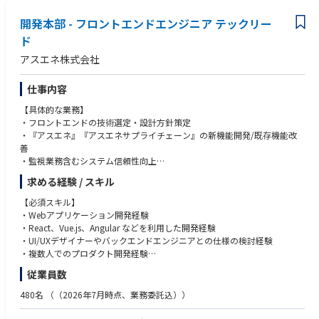
◤働きやすさ◢
・ハイブリッド／リモート勤務可、休暇制度は大手企業水準
開発本部 - フロントエンドエンジニア テックリー
・スポーツ手当や社内交流補助など、健康・コミュニケーションの両面を
ド
支援
アスエネ株式会社
・社会保険完備、協会けんぽ加入、健康診断や予防接種（家族含む）も全
額補助
・通勤交通費・出張・研修旅費などの各種手当、住宅・育児サポートも充
仕事内容
実
【具体的な業務】
・フロントエンドの技術選定・設計方針策定
・『アスエネ』『アスエネサプライチェーン』の新機能開発/既存機能改
善
・監視業務含むシステム信頼性向上
・カスタマーニーズを深く理解した上での整理、あるべき仕様への落とし
求める経験 / スキル
込み
・デザイナー/プロダクトマネージャーと共にUI/UXデザインの検討
【必須スキル】
・Webアプリケーション開発経験
【開発環境】
・React、Vue.js、Angular などを利用した開発経験
・フレームワーク: Vue.js
・UI/UXデザイナーやバックエンドエンジニアとの仕様の検討経験
・開発言語: JavaScript, TypeScript
・複数人でのプロダクト開発経験
・インフラプラットフォーム: Amazon Web Services
従業員数
・データベース: PostgreSQL
【歓迎スキル】
・ソースコード管理: GitHub
・Node.jsなどによるバックエンド開発の経験
480名
（（2026年7月時点、業務委託込））
・CI/CD: CircleCI
・Webページの高速化および最適化の経験
・ドキュメント: Google workspace
・WebアプリケーションのUI設計やデザイン経験