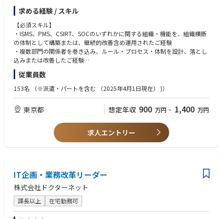
・若手PdMの育成・プロダクトマネジメントプロセスの改善・ナレッジ共
用画像を診断できる医師（放射線診断専門医）は約6,000名しかおらず、
求める経験 / スキル
有・チームビルディング
適切な診断が迅速に届く症例は全体の3割程度にとどまっています。ま
た、地域によっては専門医がいないなどの医療格差があるのが実情で、今
【必須スキル】
■ポジションの魅力
や遠隔画像診断は医療インフラとなっております。
・ISMS、PMS、CSIRT、SOCのいずれかに関する組織・機能を、組織横断
・日本最大級の市場連動型電力サービスに携われます。
の体制として構築または、継続的改善含め運用されたご経験
・AI・IoT・スマートホーム・エネルギーマネジメントを組み合わせた次世
当社は1日あたり12,000症例（370万症例/年）の依頼に対応する日本最大
・複数部門の関係者を巻き込み、ルール・プロセス・体制を設計、落とし
代サービスを企画・開発できます。
の画像診断拠点となっており、このシステムを正常に稼働させ続けること
込みまたは改善したご経験
・AI企業Gigalogy、スマートデバイス企業Glamoと連携し、新しい価値を
が多くの患者様に適切な医療をスピーディーにお届けすることに直結して
・四年制大学卒業以上
従業員数
創出できます。
います。
・プロダクト戦略から商用リリースまで、一気通貫でプロダクトづくりに
【歓迎スキル】
153名
（※派遣・パートを含む （2025年4⽉1⽇現在） )）
携われます。
「世界の医療を支える目になる」を企業理念に、医療をテクノロジーによ
・ISMS、PMS、CSIRT、SOCのうち複数領域における体制構築・運用経験
・日本人・海外出身メンバーが協働するグローバルな環境で、日本語・英
り支えるため、AIなど最先端テクノロジーへの投資も積極的に行い、医療
・セキュリティインシデント対応組織の構築・運営経験
900
1,400
東京都
想定年収
語の両方を活かして活躍できます。
万円
~
万円
業界に貢献し続けています。
・SOCの内製化、外部サービス導入、運用設計または改善経験
・AI、データ、エネルギー、デジタルプラットフォームを融合した社会イ
・IT全般統制の設計、評価、改善に関する経験
ンフラの変革に挑戦できます。
【業務内容】
・情報セキュリティリスクアセスメントの設計・運用経験
求人エントリー
IT統制・情報セキュリティ領域のリーダーとして、関係部門と連携しなが
・規程、基準、手順、ガイドライン等の体系的な設計・改定経験
ら、組織横断的な管理体制の構築と運用を推進していただきます。
・インシデント対応訓練、机上演習等の企画・実施経験
※将来的には業務改革、システム企画やIT戦略などのIT企画領域にも担当
・個人情報、医療情報または機密性の高い情報を扱う事業での業務経験
範囲を広げていただく可能性があります。IT統制のみに業務範囲を限定せ
ず、事業や業務の変革にも関心を持って取り組める方を想定しています。
IT企画・業務改革リーダー
【求める人物像】
■統制を目的化せず、事業の信頼性向上につなげられる方
株式会社ドクターネット
■ISMS・PMSの推進・継続的改善
規程やチェック項目を増やすこと自体を成果とするのではなく、「何のリ
・方針、規程、手順等の整備・見直し
スクを、なぜ、どの水準で管理するのか」を考え、事業の安定性・信頼性
課長以上
在宅勤務可
・対象となる情報資産およびリスクの特定・評価
向上につながる仕組みを設計できる方を求めています。
・リスク対応計画と管理策の策定・推進