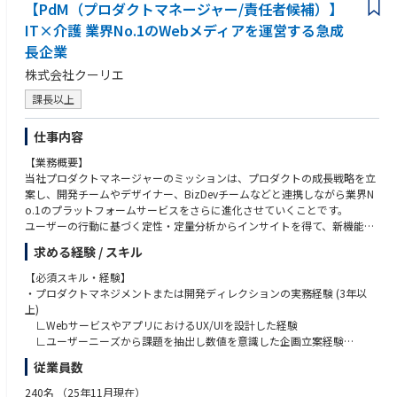
【PdM（プロダクトマネージャー/責任者候補）】
・論文執筆、学会発表、特許出願の実績
IT×介護 業界No.1のWebメディアを運営する急成
・Linux、Git、Docker、MLOps等の開発基盤知識
長企業
【求める人物像】
株式会社クーリエ
・明確な答えのない課題に対しても自ら仮説を立て、自走して研究を推進
できる方
課長以上
・最新技術への強い探究心を持ち、それを事業・製品価値につなげて考え
られる方
仕事内容
・チームの一員として応用研究・開発チームと連携し、研究成果を製品開
発へ橋渡しできる方
【業務概要】
・「それなら、こうすれば実現できる」と発想を形にできる方
当社プロダクトマネージャーのミッションは、プロダクトの成長戦略を立
案し、開発チームやデザイナー、BizDevチームなどと連携しながら業界N
o.1のプラットフォームサービスをさらに進化させていくことです。
ユーザーの行動に基づく定性・定量分析からインサイトを得て、新機能の
企画からリリース、その後の運用まで主導していただきます。
求める経験 / スキル
【具体的な業務内容】
【必須スキル・経験】
下記の業務を、ご経験や適性に合わせて担当していただきます。
・プロダクトマネジメントまたは開発ディレクションの実務経験 (3年以
将来的には全て網羅できるようスキルの幅を広げながらご活躍いただけま
上)
す。
∟WebサービスやアプリにおけるUX/UIを設計した経験
∟ユーザーニーズから課題を抽出し数値を意識した企画立案経験
・ユーザーニーズの分析、市場調査、競合分析によるプロダクト改善提案
∟開発チームやデザイナーと協力してプロダクト開発を行った経験
従業員数
・事業戦略に基づいたプロダクトイニシアチブの立案・実現
・難易度の高いビジネス要件に対して実現可能な仕様の立案
【歓迎スキル・経験】
240名
（25年11月現在）