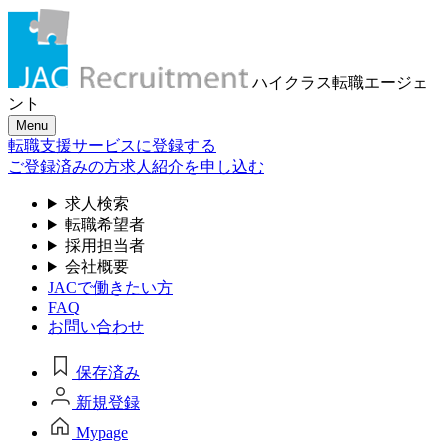
ハイクラス転職
エージェ
ント
Menu
転職支援サービスに登録する
ご登録済みの方
求人紹介を申し込む
求人検索
転職希望者
採用担当者
会社概要
JACで働きたい方
FAQ
お問い合わせ
保存済み
新規登録
Mypage